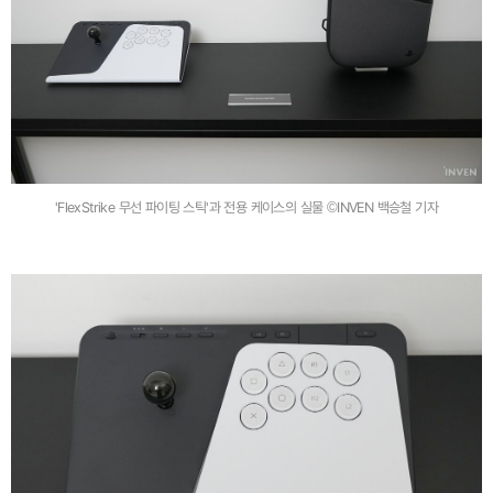
'FlexStrike 무선 파이팅 스틱'과 전용 케이스의 실물 ©INVEN 백승철 기자