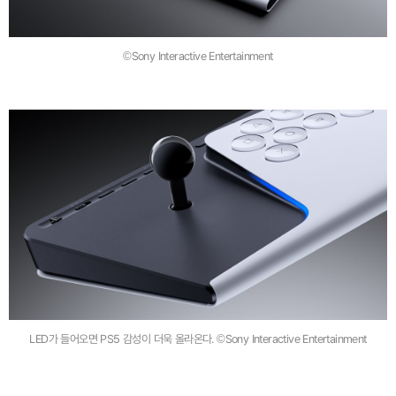
©Sony Interactive Entertainment
LED가 들어오면 PS5 감성이 더욱 올라온다. ©Sony Interactive Entertainment