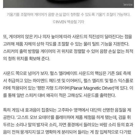
기울기를 조절하여 게이머가 음향 손실 없이 청취할 수 있도록 기울기 조절이 가능하다.
©INVEN 백승철 기자
또, 게이머의 앉은 키나 의자 높이에 따라 사운드의 직진성이 달라진다는 점을
고려해 제품 자체의 상하 각도를 조절할 수 있는 물리 틸트 기능을 지원한다.
스피커의 출력 방향을 게이머의 귀 위치로 정렬할 수 있어 음향 손실 없는 최적
의 청취 위치를 확보해 준다.
사운드 쪽으로 넘어가 보자. 펄스 엘리베이트 사운드의 핵심은 기존 SIE 측에
서 취급하고 있는 하이엔드 헤드셋 및 이어버드, 펄스 엘리트 및 펄스 익스플로
러에 적용되어 있는 '평판 자형 드라이버(Planar Magnetic Driver)'에 있다. 이
를 통해 일반 스피커 대비 왜곡이 적은 고해상도 사운드를 출력한다.
특히 게임 내 효과음이 집중되는 고주파수 영역에서 대단히 선명한 음질을 제
공한다. '고스트 오브 요테이'를 플레이하며 제품 체험을 하게 됐는데, 검을 휘
두르는 소리나 말의 발자국 소리, 자연 풍경에서 들려오는 바람 소리 등의 효과
음이 전혀 뭉개지지 않고 명확하게 분리되어 들리는 게 참 입체적으로 다가왔