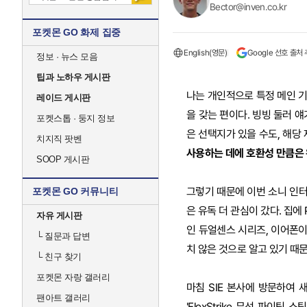
Bector@inven.co.kr
포켓몬 GO 화제 집중
English(영문)
Google 선호 출처
정보 · 뉴스 모음
팁과 노하우 게시판
나는 개인적으로 특정 메인 기
레이드 게시판
을 갖는 편이다. 빙빙 둘러 
포켓스톱 · 둥지 정보
은 선택지가 있을 수도, 해당
치지직 팟벤
사용하는 데에 호환성 만큼은
SOOP 게시판
그렇기 때문에 이번 소니 인터랙티브
포켓몬 GO 커뮤니티
은 유독 더 관심이 갔다. 집에
자유 게시판
인 듀얼센스 시리즈, 이어폰이
└
질문과 답변
치 않은 것으로 알고 있기 때문
└
친구 찾기
포켓몬 자랑 갤러리
마침 SIE 본사에 방문하여 
팬아트 갤러리
'FlexStrike 무선 파이