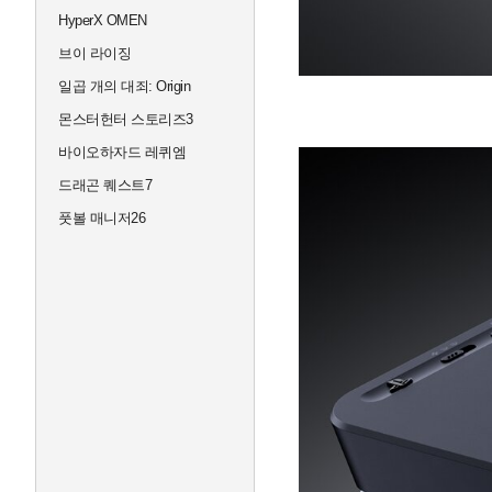
HyperX OMEN
브이 라이징
일곱 개의 대죄: Origin
몬스터헌터 스토리즈3
바이오하자드 레퀴엠
드래곤 퀘스트7
풋볼 매니저26