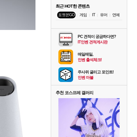
최근 HOT한 콘텐츠
포켓몬GO
게임
IT
유머
연예
PC 견적이 궁금하다면?
IT인벤 견적게시판
매일매일,
인벤 출석체크!
주사위 굴리고 포인트!
인벤 마블
추천 코스프레 갤러리