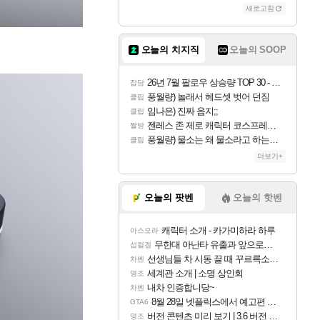
새로고침
오늘의 치지직
오늘의 SOOP
26년 7월 팔로우 상승량 TOP 30 - 월간 치지직
잡담
풍월량) 놀래서 헤드셋 벗어 던짐
클립
임나은) 진짜 음지;;
클립
젠레스 존 제로 캐릭터 코스프레한 꽁주
짤방
풍월량) 물소는 왜 물소라고 하는거야? 아! 그만 ㅋㅋ 알았어 ㅋㅋ
클립
더보기+
오늘의 팟벤
오늘의 핫벤
캐릭터 소개 - 카가미하라 하루
아스오라
무한대 아난타 유출과 앞으로의 예상 (루머)
섭컬겜
선생님들 차 시동 끌 때 꾸르륵소리나는데
차벤
세계관 소개 | 소명 상인회
명조
내차 인증합니당~
차벤
8월 28일 넷플릭스에서 예고편 공개 예정
GTA6
버전 콘텐츠 미리 보기 | 3.6 버전 「신기루 속 등불 그림자, 속세에 깃든 검의 결심」이 8월 20일에 업데이트됩니다!
명조