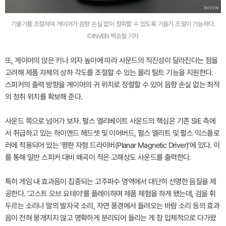
기울기를 조절하여 게이머가 음향 손실 없이 청취할 수 있도록 기울기 조절이 가능하다.
©INVEN 백승철 기자
또, 게이머의 앉은 키나 의자 높이에 따라 사운드의 직진성이 달라진다는 점을
고려해 제품 자체의 상하 각도를 조절할 수 있는 물리 틸트 기능을 지원한다.
스피커의 출력 방향을 게이머의 귀 위치로 정렬할 수 있어 음향 손실 없는 최적
의 청취 위치를 확보해 준다.
사운드 쪽으로 넘어가 보자. 펄스 엘리베이트 사운드의 핵심은 기존 SIE 측에
서 취급하고 있는 하이엔드 헤드셋 및 이어버드, 펄스 엘리트 및 펄스 익스플로
러에 적용되어 있는 '평판 자형 드라이버(Planar Magnetic Driver)'에 있다. 이
를 통해 일반 스피커 대비 왜곡이 적은 고해상도 사운드를 출력한다.
특히 게임 내 효과음이 집중되는 고주파수 영역에서 대단히 선명한 음질을 제
공한다. '고스트 오브 요테이'를 플레이하며 제품 체험을 하게 됐는데, 검을 휘
두르는 소리나 말의 발자국 소리, 자연 풍경에서 들려오는 바람 소리 등의 효과
음이 전혀 뭉개지지 않고 명확하게 분리되어 들리는 게 참 입체적으로 다가왔