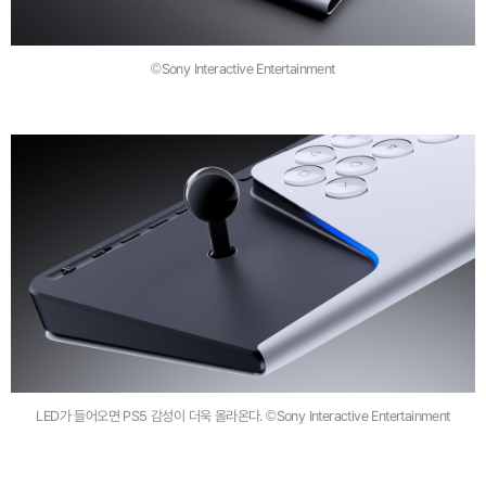
©Sony Interactive Entertainment
LED가 들어오면 PS5 감성이 더욱 올라온다. ©Sony Interactive Entertainment