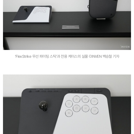
'FlexStrike 무선 파이팅 스틱'과 전용 케이스의 실물 ©INVEN 백승철 기자