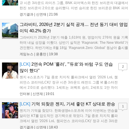
규 시즌 3라운드 라이즈 그룹, BNK 피어엑스와 한진 브리온의 대결에서
한진 브리온이 2:0으로 승리했다. 이번 승리로 한진 브리온은 BNK 피어
엑스를 제치고 라이즈 그룹 1위로 올라섰다. 1세트, 한진 브리온이 '로머'
경기결과 |
신연재
|
21:06
조우진의 로크를 중심으로 게임을 유리하게 풀어갔다. '...
그라비티, 2026년 2분기 실적 공개… 전년 동기 대비 영업
이익 40.2% 증가
그라비티가 2026년 2분기 매출 1,619억 원, 영업이익 276억 원을 기록
하며 내실 성장을 이뤘다. 상반기 실적은 ‘Ragnarok: The New World’가
견인했다. 하반기에는 8월 18일 ‘Ragnarok Zero: Global’ 동남아 출시를
시작으로 9월 3일 ‘달려라 헤베레케 EX’, 9월 22일 ‘갈바테인’ 등 다양한
게임뉴스 |
윤홍만
|
19:38
신작을 선보인다. 4분기에는 ‘쟈레코 아케이드 콜렉션’과 ‘라이트 오디세
이’ 출시가 예정돼 있으며, 2027년에는 ‘Ragnarok 3’ 등 대작을 글로벌
[LCK]
2연속 POM '룰러', "'듀로'와 바텀 구도 연습
2
출시할 계획이다. 그라비티는 조인트벤처 설립과 라그나로크 에코 시스
많이 했다"
템 구축을 통해 신성장 동력을 확보할 방침이다....
젠지 e스포츠가 7일 종로 치지직 롤파크에서 열린 '2026 LoL 챔
피언스 코리아(LCK)' 정규 시즌 3라운드 레전드 그룹 kt 롤스터전
에서 2:0으로 승리했다. 1세트는 퍼펙트 승리, 2세트도 1만 차이
를 벌리며 25분 만에 승리하면서 말 그대로 압도적인 경기력을 선
인터뷰 |
신연재
|
19:01
보였다. '룰러' 박재혁은 1세트 코그모, 2세트 이즈리얼로 맹활약
하며 POM에 선정됐...
[LCK]
기억 되찾은 젠지, 기세 좋던 KT 상대로 완승
1
젠지가 기억을 찾았다. 한화생명e스포츠에 이어 이번에는 연승을
달리던 KT를 압도적인 경기력으로 꺾었다. 7일 종로 치지직 롤파
크에서 열린 '2026 LoL 챔피언스 코리아(LCK)' 정규 시즌 3라운
드 레전드 그룹, kt 롤스터와 젠지 e스포츠의 대결에서 젠지가 압
경기결과 |
신연재
|
18:43