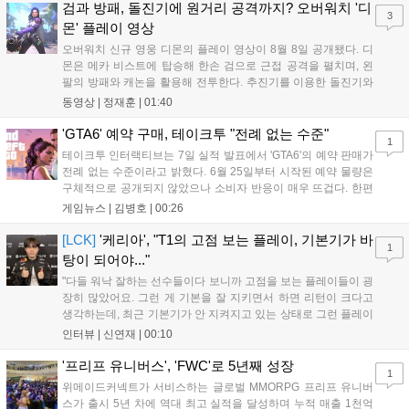
하는 몰입감 있는 서사와 조합을 구현하며 시리즈의 미래를 향한
검과 방패, 돌진기에 원거리 공격까지? 오버워치 '디
3
새로운 가능성을 제시했다....
몬' 플레이 영상
오버워치 신규 영웅 디몬의 플레이 영상이 8월 8일 공개됐다. 디
몬은 메카 비스트에 탑승해 한손 검으로 근접 공격을 펼치며, 왼
팔의 방패와 캐논을 활용해 전투한다. 추진기를 이용한 돌진기와
참격 형태의 궁극기를 보유했고, 메카 파괴 시 맨몸으로 기관총을
동영상 |
정재훈
|
01:40
사용하는 특징이 있다. 디몬은 오는 8월 12일 시작되는 시즌4 부
산의 영웅들 업데이트를 통해 정식 출시될 예정이다....
'GTA6' 예약 구매, 테이크투 "전례 없는 수준"
1
테이크투 인터랙티브는 7일 실적 발표에서 'GTA6'의 예약 판매가
전례 없는 수준이라고 밝혔다. 6월 25일부터 시작된 예약 물량은
구체적으로 공개되지 않았으나 소비자 반응이 매우 뜨겁다. 한편
11월 19일 PS5와 Xbox 시리즈 X|S로 정식 출시될 예정이며, 록
게임뉴스 |
김병호
|
00:26
스타 게임즈는 한국 시각 28일 오전 4시 넷플릭스를 통해 장편 영
상 'Grand Theft Auto VI: An Extended Look'을 최초 공개할 계획
[LCK]
'케리아', "T1의 고점 보는 플레이, 기본기가 바
1
이다....
탕이 되어야..."
"다들 워낙 잘하는 선수들이다 보니까 고점을 보는 플레이들이 굉
장히 많았어요. 그런 게 기본을 잘 지키면서 하면 리턴이 크다고
생각하는데, 최근 기본기가 안 지켜지고 있는 상태로 그런 플레이
를 추구하다 보니까 팀적으로 안 좋은 사고가 계속 많이 났던 것
인터뷰 |
신연재
|
00:10
같습니다." T1은 6일 서울 종로구 치지직 롤파크에서 열린 '2026
LoL 챔피언스 코리아(LCK)'...
'프리프 유니버스', 'FWC'로 5년째 성장
1
위메이드커넥트가 서비스하는 글로벌 MMORPG 프리프 유니버
스가 출시 5년 차에 역대 최고 실적을 달성하며 누적 매출 1천억