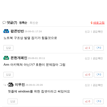
댓글
(7)
등록순
|
최신순
새로고침
팝콘반반
26-06-01 17:24
신고
|
공감 확인
노트북 구조상 발열 잡기가 힘들것으로
답글
1
0
몬헌개폐인
26-06-01 20:11
신고
|
공감 확인
Arm 아키텍쳐 아닌가? 호환이 문제잖아 그럼
답글
0
0
이무진
26-06-01 20:29
신고
|
공감 확인
첫줄에 windows를 위한 칩셋이라고 써있어요
답글
0
0