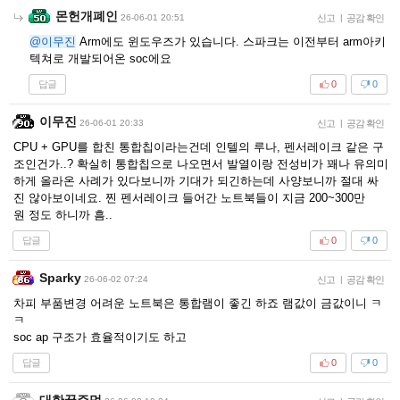
몬헌개폐인
26-06-01 20:51
신고
|
공감 확인
@이무진
Arm에도 윈도우즈가 있습니다. 스파크는 이전부터 arm아키
텍쳐로 개발되어온 soc에요
답글
0
0
이무진
26-06-01 20:33
신고
|
공감 확인
CPU + GPU를 합친 통합칩이라는건데 인텔의 루나, 펜서레이크 같은 구
조인건가..? 확실히 통합칩으로 나오면서 발열이랑 전성비가 꽤나 유의미
하게 올라온 사례가 있다보니까 기대가 되긴하는데 사양보니까 절대 싸
진 않아보이네요. 찐 펜서레이크 들어간 노트북들이 지금 200~300만
원 정도 하니까 흠..
답글
0
0
Sparky
26-06-02 07:24
신고
|
공감 확인
차피 부품변경 어려운 노트북은 통합램이 좋긴 하죠 램값이 금값이니 ㅋ
ㅋ
soc ap 구조가 효율적이기도 하고
답글
0
0
대한꿀주먹