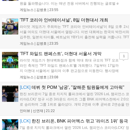
원을 돌파했습니다. 이는 매년 전용 서버에서 진행되는 글로벌 e
스포츠 대회 FWC의 영향이 큽니다. FWC는 이용자가 동일한 조
게임뉴스 |
김병호
|
23:55
건에서 시즌을 함께 즐기는 구조로, 올해 4월 시작된 FWC 2026
은 전년 대비 매출과 이용자 지표가 대폭 상승하는 성과를 냈습니
'TFT 코리아 인비테이셔널', 8일 더현대서 개최
다. 오는 10월 필리핀 마닐라에서 총상금 11만 달러 규모의 제4회
라이엇 게임즈가 주최하는 'TFT 코리아 인비테이셔널'이 8일 오후 2시
FWC 그랜드 파이널이 개최될 예정이며, 위메이드커넥트는 이를
서울 여의도 더현대 서울에서 열립니다. 이번 대회에는 한국의 박찬서와
통해 커뮤니티 중심의 장기 성장 모델을 지속할 방침입니다....
김주한, 일본의 타이틀, 베트남의 YBY1이 출전해 실력을 겨룹니다. TFT
는 소속팀 없이 개인 자격으로 참가하는 독특한 대회 구조를 가지며, 누
게임뉴스 |
김병호
|
23:35
구나 참여 가능한 '소파에서 왕관까지'라는 철학을 실천하고 있습니다.
17일까지 이어지는 이번 행사는 신규 세트 체험과 공연 등 다양한 즐길
'TFT 와일드 팬페스트', 더현대 서울서 개막
1
거리를 제공하며, 이후 현대백화점 판교점에서도 행사가 이어질 예정입
라이엇 게임즈가 현대백화점과 함께 역대 최대 규모의 TFT 오프
니다. 연말에는 라스베이거스 오픈이 개최됩니다....
라인 축제인 'TFT 와일드 팬페스트'를 개최했다. 7일부터 17일까
지 더현대 서울에서 열리며 이후 판교점으로 이동한다. 행사장에
는 체험, 스페셜, 무대 존이 마련됐으며 8일 오후 2시 인비테이셔
게임뉴스 |
김병호
|
23:08
널, 15일 오후 2시 스트리머 매치, 17일 오후 7시 30분 QWER 공
연 등 다채로운 일정이 준비되어 있다. 사전 예약은 조기 마감될
[LCK]
데뷔 첫 POM '남궁', "잘해준 팀원들에게 고마워"
만큼 큰 인기를 끌고 있다....
한진 브리온이 7일 종로 치지직 롤파크에서 열린 '2026 LoL 챔피언스 코
리아(LCK)' 정규 시즌 3라운드 라이즈 그룹 BNK 피어엑스전에서 2:0으
로 승리하며 그룹 1위로 올라섰다. 개막 2연패 이후 곧바로 2연승을 만
들어내면서 이어질 4라운드에 대한 기대감을 올렸다. 다음은 이날 데뷔
인터뷰 |
신연재
|
21:22
첫 POM을 수상한 '남궁' 남궁성훈의 POM 인터뷰 전문이다....
[LCK]
한진 브리온, BNK 피어엑스 꺾고 '라이즈 1위' 등극
7일 종로 치지직 롤파크에서 열린 '2026 LoL 챔피언스 코리아(LCK)' 정