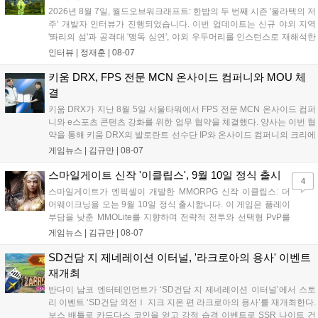
고 밝혔습니다....
2026년 8월 7일, 월드오브워크래프트: 한밤의 두 번째 시즌 '울라텍의 저
주' 개발자 인터뷰가 진행되었습니다. 이번 업데이트는 신규 야외 지역
'똬리의 섬'과 공격대 '맹독 심연', 야외 우두머리를 인스턴스로 재해석한
'소굴'을 포함합니다. 개발진은 하우징 시스템 개선 및 신화+ 던전 로테이
인터뷰 |
정재훈
|
08-07
션, 공격대 보상 강화 등을 예고하며, 한국 팬들의 열정적인 성원에 감사
를 표했습니다....
키움 DRX, FPS 전문 MCN 온사이드 컴퍼니와 MOU 체
결
키움 DRX가 지난 8월 5일 서울타워에서 FPS 전문 MCN 온사이드 컴퍼
니와 e스포츠 콘텐츠 강화를 위한 업무 협약을 체결했다. 양사는 이번 협
약을 통해 키움 DRX의 발로란트 선수단 IP와 온사이드 컴퍼니의 크리에
이터 네트워크를 결합하여 정규 및 특별 콘텐츠를 공동 기획한다. 또한
게임뉴스 |
김규만
|
08-07
디지털 콘텐츠 제작을 넘어 팬들이 직접 참여하는 오프라인 행사 등 온·
오프라인 연계 프로그램을 순차적으로 선보이며 e스포츠 생태계 확장에
스마일게이트 신작 '이클립스', 9월 10일 정식 출시
4
나설 계획이다....
스마일게이트가 엔픽셀이 개발한 MMORPG 신작 이클립스: 더
어웨이크닝을 오는 9월 10일 정식 출시합니다. 이 게임은 플레이
부담을 낮춘 MMOLite를 지향하며 전략적 전투와 선택형 PvP를
특징으로 합니다. 현재 공식 홈페이지와 앱 마켓에서 사전등록을
게임뉴스 |
김규만
|
08-07
진행 중이며 참여자에게는 초월 소환권 등 다양한 보상을 제공합
니다. 또한 카카오톡 채널 추가 시 주차별 스페셜 쿠폰과 한정 스
SD건담 지 제네레이션 이터널, '라크로아의 용사' 이벤트
킨, 경품 이벤트 등 풍성한 혜택을 마련해 이용자들의 기대를 모
재개최
으고 있습니다....
반다이 남코 엔터테인먼트가 ‘SD건담 지 제네레이션 이터널’에서 스토
리 이벤트 ‘SD건담 외전Ⅰ 지크 지온 편 라크로아의 용사’를 재개최한다.
보스 배틀로 카드다스 코인을 얻고 강적 습격 이벤트로 SSR 나이트 건