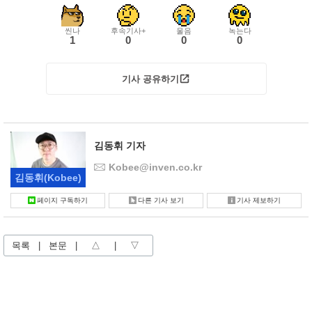
씬나
후속기사+
울음
녹는다
1
0
0
0
기사 공유하기
김동휘 기자
Kobee@inven.co.kr
김동휘
(Kobee)
페이지 구독하기
다른 기사 보기
기사 제보하기
목록
|
본문
|
△
|
▽