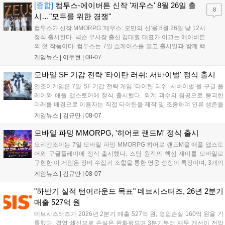
서는 대회 규정에 따라 별도의 유니폼을 착용할 계획이다....
[종합]
컴투스-에이버튼 신작 '제우스' 8월 26일 출
8
시…"모두를 위한 경쟁"
컴투스가 신작 MMORPG '제우스: 오만의 신'을 8월 26일 낮 12시
정식 출시한다. 넥슨 부사장 출신 김대훤 대표가 이끄는 에이버튼
의 첫 작품이다. 컴투스는 7일 쇼케이스를 열고 출시일과 함께 핵
심 콘텐츠, 유료화 정책, 운영 방향을 공개했다. 캐릭터명 선점은
게임뉴스 |
이두현
|
08-07
8월 13일 오후 8시 시작한다. '제우스: 오만의 신'은 최고신 제우스
의 오만으로 균열이...
모바일 SF 기갑 전략 '타이탄 러쉬: 서바이벌' 정식 출시
엔조이게임은 7일 SF 기갑 전략 게임 ‘타이탄 러쉬: 서바이벌’을 구글 플
레이와 애플 앱스토어에 정식 출시했다. 외계 괴수의 침공으로 붕괴한
미래를 배경으로 이용자는 직접 타이탄을 제작 및 조종하며 인류 생존을
위한 전투를 펼친다. 지휘관 모집, 피난처 운영, 연맹 협동 콘텐츠가 특징
게임뉴스 |
김규만
|
08-07
이며 출시를 기념해 접속 시 영웅 경험치와 다이아몬드 등 다양한 성장
지원 보상을 제공한다. 상세 내용은 공식 커뮤니티에서 확인 가능하다....
모바일 파밍 MMORPG, '히어로 랜드M' 정식 출시
오리엔조이는 7일 모바일 파밍 MMORPG 히어로 랜드M을 애플 앱스토
어와 구글플레이에 정식 출시했다. 스팀 원작의 핵심 재미를 모바일로
구현한 이 게임은 장비 수집과 조합을 통한 영웅 성장이 특징이며, 3개의
무기 스킬을 활용한 전략적 전투와 길드전 등 다양한 콘텐츠를 제공한
게임뉴스 |
김규만
|
08-07
다. 정식 출시를 기념해 사전예약자 50만 명 달성 보상을 포함한 다양한
혜택을 지급하며, 상세 내용은 공식 라운지에서 확인할 수 있다. 이용자
"하반기 실적 턴어라운드 목표" 데브시스터즈, 26년 2분기
는 게임 접속 및 주요 콘텐츠 플레이를 통해 성장을 지원받을 수 있다....
매출 527억 원
데브시스터즈가 2026년 2분기 매출 527억 원, 영업손실 160억 원을 기
록했다. 경영 쇄신으로 손실은 완화됐으며 3분기부터 재무 개선이 전망