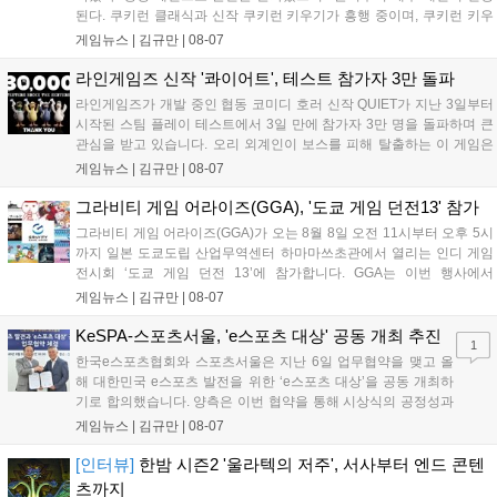
된다. 쿠키런 클래식과 신작 쿠키런 키우기가 흥행 중이며, 쿠키런 키우
기는 13일 첫 업데이트를 시작으로 2주 간격의 콘텐츠를 제공한다. 또한
게임뉴스 |
김규만
|
08-07
9월 미국 로블록스 개발자 컨퍼런스에 참여해 IP 생태계를 확장할 계획
이다. 회사는 비용 효율화와 신작 흥행을 통해 하반기 실적 턴어라운드
라인게임즈 신작 '콰이어트', 테스트 참가자 3만 돌파
를 이끌 방침이다....
라인게임즈가 개발 중인 협동 코미디 호러 신작 QUIET가 지난 3일부터
시작된 스팀 플레이 테스트에서 3일 만에 참가자 3만 명을 돌파하며 큰
관심을 받고 있습니다. 오리 외계인이 보스를 피해 탈출하는 이 게임은
최대 4인 협동을 지원하며, 소음 관리와 물리 법칙을 활용한 전략적 플레
게임뉴스 |
김규만
|
08-07
이가 핵심입니다. 라인게임즈는 수집된 이용자 피드백을 반영해 게임성
을 개선 중이며, 상세 정보는 스팀 페이지에서 확인 가능합니다....
그라비티 게임 어라이즈(GGA), '도쿄 게임 던전13' 참가
그라비티 게임 어라이즈(GGA)가 오는 8월 8일 오전 11시부터 오후 5시
까지 일본 도쿄도립 산업무역센터 하마마쓰초관에서 열리는 인디 게임
전시회 ‘도쿄 게임 던전 13’에 참가합니다. GGA는 이번 행사에서
‘JALECO ARCADE COLLECTION’ 시리즈의 미공개 작품 12종을 최초
게임뉴스 |
김규만
|
08-07
공개하며, ‘다함께 쿠키요미. 월드 한국 Ver.’ 등 다양한 인디 게임을 선보
입니다. 시연 참여 관람객에게는 선착순으로 특별 굿즈를 증정하며, 인
KeSPA-스포츠서울, 'e스포츠 대상' 공동 개최 추진
1
디 게임 생태계 활성화와 신규 타이틀 반응 확인을 목표로 합니다....
한국e스포츠협회와 스포츠서울은 지난 6일 업무협약을 맺고 올
해 대한민국 e스포츠 발전을 위한 ‘e스포츠 대상’을 공동 개최하
기로 합의했습니다. 양측은 이번 협약을 통해 시상식의 공정성과
전문성을 강화하고 MZ세대를 겨냥한 미디어 영향력을 확대해 e
게임뉴스 |
김규만
|
08-07
스포츠 전 종목을 아우르는 대표 연례 행사로 육성할 계획입니다.
김영만 회장은 10년 만에 재추진되는 이번 시상식이 e스포츠의
[인터뷰]
한밤 시즌2 '울라텍의 저주', 서사부터 엔드 콘텐
성과와 가치를 널리 알리는 권위 있는 행사가 되도록 노력하겠다
츠까지