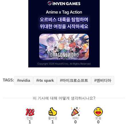
TAGS:
#마이크로소프트
#엔비디아
#nvidia
#rtx spark
이 기사에 대해 어떻게 생각하시나요?
만점
좋아요
파티
웃음
1
1
0
0