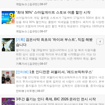
담을 획득할 수 있다. 로그인 보너스로 최대 다이아 3,000개를 지급하며,
게임뉴스 |
김규만
|
08-07
8월 31일까지 실물대 유니콘 건담 입상 피날레를 기념해 SSR 유닛을 전
원 증정한다. 또한 9월 30일까지 공식 유튜브에서 특별 프로그램을 시청
"최대 90%" 스마일게이트 스토브 여름 할인 시작
할 수 있다....
스마일게이트 게임 플랫폼 스토브가 7일부터 17일까지 500여 종의 게
임을 최대 90% 할인하는 쿨썸머 빅세일을 진행한다. 페치카 등 다양한
게임이 포함되며 3차에 걸친 할인 쿠폰도 제공된다. 15일에는 1920년대
경성 배경의 신작 그날의 신문이 출시되며, 15일부터 17일까지는 국내
게임뉴스 |
김규만
|
08-07
개발사 게임을 위한 시크릿 쿠폰도 추가 발행될 예정이다. 자세한 내용
은 공식 페이지에서 확인 가능하다....
[기획]
검은사막 최초의 '하이퍼 부스트', 직접 해봤
4
습니다
펄어비스는 7월 29일부터 '검은사막'에서 신규 및 복귀 이용자를
위한 상시 성장 시스템 '하이퍼 부스트'를 시작했습니다. 이는 단
순히 최고 레벨을 제공하는 것이 아니라, 시즌 캐릭터 육성, 올비
아 아카데미 수료, 아침의 나라 설화 진행 등 4단계 과정을 통해
기획기사 |
김규만
|
08-07
게임에 적응하며 공방합 750을 목표로 성장하는 구조입니다. 이
용자는 과제를 완수하며 동(V) 투발라 장비와 검은별 무기, 카라
[인터뷰]
1호 인디전문 퍼블리셔, '레드브릭하우스'
자드 장신구 등을 획득해 주요 콘텐츠에 진입할 수 있습니다....
지난 6월 인디게임 전문 퍼블리셔 레드브릭하우스가 문을 열었다. 네오
위즈 투자사업본부에서 함께 일하던 세 사람이 나와 세운 회사다. 본부
장이던 홍지철과 인디투자실장이던 김혁진이 공동대표를, 중국사업실
장이던 이민정이 이사를 맡았다. 출범 한 달여 만에 위메이드맥스의 전
인터뷰 |
이두현
|
08-07
략적 투자와 카카오벤처스 등 5개 벤처캐피털의 재무적 투자가 연달아
들어왔다. 서비스 중인...
3주간 즐기는 인디 축제, BIC 2026 온라인 전시 시작
부산인디커넥트페스티벌 2026 온라인 페스티벌이 8월 7일 개막해 28일