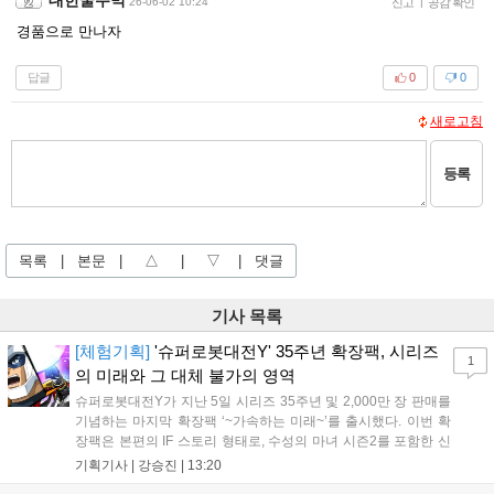
26-06-02 10:24
신고
|
공감 확인
경품으로 만나자
답글
0
0
새로고침
등록
목록
|
본문
|
△
|
▽
|
댓글
기사 목록
[체험기획]
'슈퍼로봇대전Y' 35주년 확장팩, 시리즈
1
의 미래와 그 대체 불가의 영역
슈퍼로봇대전Y가 지난 5일 시리즈 35주년 및 2,000만 장 판매를
기념하는 마지막 확장팩 ‘~가속하는 미래~’를 출시했다. 이번 확
장팩은 본편의 IF 스토리 형태로, 수성의 마녀 시즌2를 포함한 신
규 참전작과 크로스오버 합체기를 선보이며 작품을 완결 짓는다.
기획기사 |
강승진
|
13:20
기존 연출의 한계와 로봇 게임 시장의 어려움 속에서도 팬들이 원