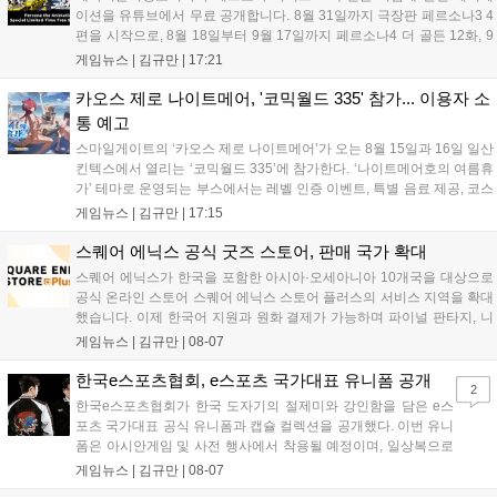
이션을 유튜브에서 무료 공개합니다. 8월 31일까지 극장판 페르소나3 4
편을 시작으로, 8월 18일부터 9월 17일까지 페르소나4 더 골든 12화, 9
월 15일부터 10월 14일까지 페르소나5 시리즈가 순차 공개됩니다. 또한
게임뉴스 |
김규만
|
17:21
8월 16일까지 SNS를 통해 축하 메시지를 모집하며, 선정된 내용은 기념
영상 및 대형 전광판에 소개될 예정입니다....
카오스 제로 나이트메어, '코믹월드 335' 참가... 이용자 소
통 예고
스마일게이트의 ‘카오스 제로 나이트메어’가 오는 8월 15일과 16일 일산
킨텍스에서 열리는 ‘코믹월드 335’에 참가한다. ‘나이트메어호의 여름휴
가’ 테마로 운영되는 부스에서는 레벨 인증 이벤트, 특별 음료 제공, 코스
프레 모델 포토존 등 다채로운 행사가 진행된다. 유명 코스어 7인이 캐릭
게임뉴스 |
김규만
|
17:15
터로 변신해 이용자를 맞이하며, SNS 인증 시 추가 굿즈도 증정한다. 자
세한 정보는 공식 커뮤니티에서 확인 가능하다....
스퀘어 에닉스 공식 굿즈 스토어, 판매 국가 확대
스퀘어 에닉스가 한국을 포함한 아시아·오세아니아 10개국을 대상으로
공식 온라인 스토어 스퀘어 에닉스 스토어 플러스의 서비스 지역을 확대
했습니다. 이제 한국어 지원과 원화 결제가 가능하며 파이널 판타지, 니
어 등 주요 게임의 피규어, 굿즈를 구매할 수 있습니다. 신상품이 순차적
게임뉴스 |
김규만
|
08-07
으로 추가될 예정이며 이용자는 사이트에서 국가를 한국으로 설정해 이
용 가능합니다....
한국e스포츠협회, e스포츠 국가대표 유니폼 공개
2
한국e스포츠협회가 한국 도자기의 절제미와 강인함을 담은 e스
포츠 국가대표 공식 유니폼과 캡슐 컬렉션을 공개했다. 이번 유니
폼은 아시안게임 및 사전 행사에서 착용될 예정이며, 일상복으로
구성된 컬렉션은 오는 8월 28일부터 골스튜디오 공식 홈페이지
게임뉴스 |
김규만
|
08-07
와 무신사, 오프라인 매장에서 판매된다. 다만 아시안게임 결선에