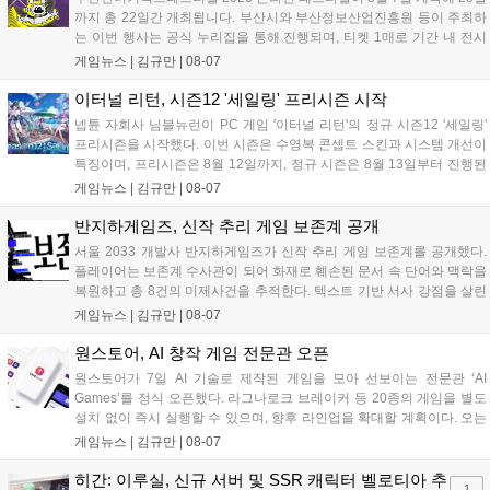
까지 총 22일간 개최됩니다. 부산시와 부산정보산업진흥원 등이 주최하
는 이번 행사는 공식 누리집을 통해 진행되며, 티켓 1매로 기간 내 전시
작을 제한 없이 체험할 수 있습니다. 일반 및 루키 부문 등 다양한 인디게
게임뉴스 |
김규만
|
08-07
임을 선보이며 개발자와의 소통 기능도 제공합니다. 장소 제약 없이 전
세계 누구나 참여 가능한 이번 행사는 역대 최대 규모로 열려 인디게임
이터널 리턴, 시즌12 '세일링' 프리시즌 시작
생태계 확장에 기여할 전망입니다....
넵튠 자회사 님블뉴런이 PC 게임 '이터널 리턴'의 정규 시즌12 '세일링'
프리시즌을 시작했다. 이번 시즌은 수영복 콘셉트 스킨과 시스템 개선이
특징이며, 프리시즌은 8월 12일까지, 정규 시즌은 8월 13일부터 진행된
다. 실험체 관찰일지 추가와 후반부 전략 강화를 위한 다중 크로노 스피
게임뉴스 |
김규만
|
08-07
어 도입 등 다양한 업데이트와 풍성한 이벤트가 마련되어 이용자들의 기
대를 모으고 있다....
반지하게임즈, 신작 추리 게임 보존계 공개
서울 2033 개발사 반지하게임즈가 신작 추리 게임 보존계를 공개했다.
플레이어는 보존계 수사관이 되어 화재로 훼손된 문서 속 단어와 맥락을
복원하고 총 8건의 미제사건을 추적한다. 텍스트 기반 서사 강점을 살린
이번 게임은 정보 조합과 사건 재구성이 핵심이며, 현재 스팀 상점 페이
게임뉴스 |
김규만
|
08-07
지가 공개되었다. 반지하게임즈는 2027년 상반기 정식 출시를 목표로
개발에 박차를 가하고 있다....
원스토어, AI 창작 게임 전문관 오픈
원스토어가 7일 AI 기술로 제작된 게임을 모아 선보이는 전문관 ‘AI
Games’를 정식 오픈했다. 라그나로크 브레이커 등 20종의 게임을 별도
설치 없이 즉시 실행할 수 있으며, 향후 라인업을 확대할 계획이다. 오는
11일부터는 게임 실행 시 할인 쿠폰을 지급하는 오픈 기념 이벤트도 진
게임뉴스 |
김규만
|
08-07
행된다. 이번 서비스는 누구나 AI를 활용해 게임을 제작하고 유통할 수
있는 환경을 조성해 창작자와 이용자 모두에게 새로운 경험을 제공할 것
히간: 이루실, 신규 서버 및 SSR 캐릭터 벨로티아 추
1