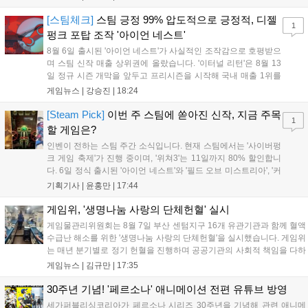
승을 거뒀다. 개막주까지만 해도 급격하게 흔들리던 젠지였지만,
기억을 되찾기라도 한 듯 1,...
[스팀체크]
스팀 긍정 99% 압도적으로 긍정적, 디젤
1
펑크 포탑 조작 '아이언 네스트'
8월 6일 출시된 '아이언 네스트'가 사실적인 조작감으로 호평받으
며 스팀 신작 매출 상위권에 올랐습니다. '이터널 리턴'은 8월 13
일 정규 시즌 개막을 앞두고 프리시즌을 시작해 국내 매출 1위를
기록했습니다. 25주년을 맞은 '고스트 리콘' 시리즈는 8월 6일 쇼
게임뉴스 |
강승진
|
18:24
케이스와 함께 대규모 할인을 진행하며 순위가 급상승했고, 신작
'마블 투혼: 파이팅 소울즈'와 레트로 수리 시뮬레이션 '리스토
[Steam Pick]
이번 주 스팀에 쏟아진 신작, 지금 주목
1
리'도 스팀에 정식 출시되었습니다....
할 게임은?
인벤이 전하는 스팀 주간 소식입니다. 현재 스팀에서는 '사이버펑
크 게임 축제'가 진행 중이며, '위쳐3'는 11일까지 80% 할인합니
다. 6일 정식 출시된 '아이언 네스트'와 '필드 오브 미스트리아', '커
세어 코브'가 호평받고 있습니다. 한편, 7일 출시된 '마블 투혼'은
기획기사 |
윤홍만
|
17:44
태그 시스템에 대한 호불호가 갈리며 복합적 평가를 기록 중입니
다. 유비소프트의 '고스트리콘: 와일드랜드'는 7년 만의 대규모 업
게임위, '생명나눔 사랑의 단체헌혈' 실시
데이트 '라스트 라이츠'와 함께 95% 할인 중입니다....
게임물관리위원회는 8월 7일 부산 센텀지구 16개 유관기관과 함께 혈액
수급난 해소를 위한 '생명나눔 사랑의 단체헌혈'을 실시했습니다. 게임위
는 매년 분기별로 정기 헌혈을 진행하며 공공기관의 사회적 책임을 다하
고 있으며, 이번 행사에는 영화진흥위원회 등 14개 기관 임직원이 동참
게임뉴스 |
김규만
|
17:35
해 생명 나눔을 실천했습니다. 서태건 위원장은 이웃의 생명을 지키는
따뜻한 실천에 참여한 모든 임직원에게 감사의 뜻을 전하며 헌혈 문화
30주년 기념! '페르소나' 애니메이션 전편 유튜브 방영
확산에 앞장섰습니다....
세가퍼블리싱코리아가 페르소나 시리즈 30주년을 기념해 관련 애니메