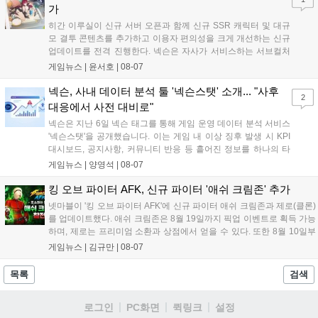
으로 기대된다....
가
히간 이루실이 신규 서버 오픈과 함께 신규 SSR 캐릭터 및 대규
모 결투 콘텐츠를 추가하고 이용자 편의성을 크게 개선하는 신규
업데이트를 전격 진행한다. 넥슨은 자사가 서비스하는 서브컬처
게임 히간 이루실에 신규 서버 'world3'을 개설하고 신규 캐릭터
게임뉴스 |
윤서호
|
08-07
및 이벤트 스토리를 포함한 대규모 콘텐츠 업데이트를 적용했다.
이번 업데이트를 통해 어둠 속 서큐버스...
넥슨, 사내 데이터 분석 툴 '넥슨스탯' 소개... "사후
2
대응에서 사전 대비로"
넥슨은 지난 6일 넥슨 태그를 통해 게임 운영 데이터 분석 서비스
'넥슨스탯'을 공개했습니다. 이는 게임 내 이상 징후 발생 시 KPI
대시보드, 공지사항, 커뮤니티 반응 등 흩어진 정보를 하나의 타
임라인에 연결해 원인을 빠르게 파악하도록 돕는 관제 허브입니
게임뉴스 |
양영석
|
08-07
다. 현재 25개 이상의 프로젝트에 도입된 이 서비스는 사후 대응
중심의 운영 방식을 사전 대비 체계로 전환하며 데이터 기반의 효
킹 오브 파이터 AFK, 신규 파이터 '애쉬 크림존' 추가
율적인 의사결정을 지원하고 있습니다....
넷마블이 '킹 오브 파이터 AFK'에 신규 파이터 애쉬 크림존과 제로(클론)
를 업데이트했다. 애쉬 크림존은 8월 19일까지 픽업 이벤트로 획득 가능
하며, 제로는 프리미엄 소환과 상점에서 얻을 수 있다. 또한 8월 10일부
터 14일까지 럭키 엘피 이벤트로 론을, 13일부터 26일까지 트로피칼 아
게임뉴스 |
김규만
|
08-07
일랜드 이벤트로 펫 블레이즈와 팝시를 선보일 예정이다. 이번 업데이트
로 전략적 전투의 재미가 더욱 강화될 것으로 기대된다....
목록
검색
로그인
PC화면
퀵링크
설정