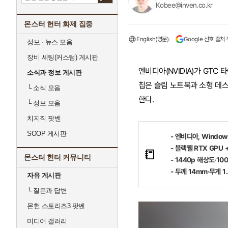
Kobee@inven.co.kr
몬스터 헌터 화제 집중
English(영문)
Google 선호 출처
정보 · 뉴스 모음
장비 세팅(커스텀) 게시판
엔비디아(NVIDIA)가 GTC 
소식과 정보 게시판
칩은 슬림 노트북과 소형 데스
└
소식 모음
한다.
└
정보 모음
치지직 팟벤
SOOP 게시판
- 엔비디아, Window
- 블랙웰 RTX GPU 
📒
몬스터 헌터 커뮤니티
- 1440p 해상도·1
- 두께 14mm·무게 
자유 게시판
└
질문과 답변
몬헌 스토리즈3 팟벤
미디어 갤러리