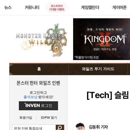
로스트아크
뉴스
커뮤니티
게임캘린더
게이머존
기대평 이벤트
홈
와일즈 무기 가이드
몬스터 헌터 와일즈 인벤
[Tech]
슬림 
로그인하고
출석보상
받으세요!
로그인
회원가입
ID/PW 찾기
김동휘 기자