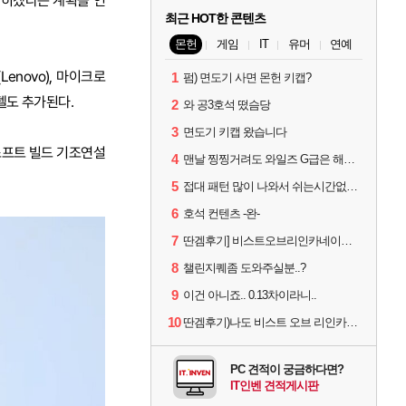
 넓히겠다는 계획을 언
최근 HOT한 콘텐츠
몬헌
게임
IT
유머
연예
Lenovo), 마이크로
1
펌) 면도기 사면 몬헌 키캡?
모델도 추가된다.
2
와 공3호석 떴슴당
3
면도기 키캡 왔습니다
로소프트 빌드 기조연설
4
맨날 찡찡거려도 와일즈 G급은 해야하니까 접속 jpg
5
접대 패턴 많이 나와서 쉬는시간없이 빡딜한것같은데..
6
호석 컨텐츠 -완-
7
딴겜후기] 비스트오브리인카네이션 하...
8
챌린지퀘좀 도와주실분..?
9
이건 아니죠.. 0.13차이라니..
10
딴겜후기)나도 비스트 오브 리인카네이션 후기
PC 견적이 궁금하다면?
IT인벤 견적게시판