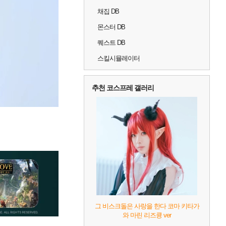
채집 DB
몬스터 DB
퀘스트 DB
스킬시뮬레이터
추천 코스프레 갤러리
그 비스크돌은 사랑을 한다 코마 키타가
와 마린 리즈큥 ver