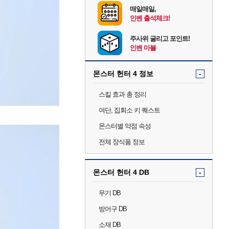
매일매일,
인벤 출석체크!
주사위 굴리고 포인트!
인벤 마블
몬스터 헌터 4 정보
-
스킬 효과 총 정리
여단, 집회소 키 퀘스트
몬스터별 약점 속성
전체 장식품 정보
몬스터 헌터 4 DB
-
무기 DB
방어구 DB
소재 DB