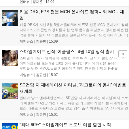
'소굴'을 포함합니다. 개발진은 하우징 시스템 개선 및 신화+ 던전 로테이
인터뷰 |
정재훈
|
15:09
션, 공격대 보상 강화 등을 예고하며, 한국 팬들의 열정적인 성원에 감사
를 표했습니다....
키움 DRX, FPS 전문 MCN 온사이드 컴퍼니와 MOU 체
결
키움 DRX가 지난 8월 5일 서울타워에서 FPS 전문 MCN 온사이드 컴퍼
니와 e스포츠 콘텐츠 강화를 위한 업무 협약을 체결했다. 양사는 이번 협
약을 통해 키움 DRX의 발로란트 선수단 IP와 온사이드 컴퍼니의 크리에
이터 네트워크를 결합하여 정규 및 특별 콘텐츠를 공동 기획한다. 또한
게임뉴스 |
김규만
|
15:09
디지털 콘텐츠 제작을 넘어 팬들이 직접 참여하는 오프라인 행사 등 온·
오프라인 연계 프로그램을 순차적으로 선보이며 e스포츠 생태계 확장에
스마일게이트 신작 '이클립스', 9월 10일 정식 출시
4
나설 계획이다....
스마일게이트가 엔픽셀이 개발한 MMORPG 신작 이클립스: 더
어웨이크닝을 오는 9월 10일 정식 출시합니다. 이 게임은 플레이
부담을 낮춘 MMOLite를 지향하며 전략적 전투와 선택형 PvP를
특징으로 합니다. 현재 공식 홈페이지와 앱 마켓에서 사전등록을
게임뉴스 |
김규만
|
15:07
진행 중이며 참여자에게는 초월 소환권 등 다양한 보상을 제공합
니다. 또한 카카오톡 채널 추가 시 주차별 스페셜 쿠폰과 한정 스
SD건담 지 제네레이션 이터널, '라크로아의 용사' 이벤트
킨, 경품 이벤트 등 풍성한 혜택을 마련해 이용자들의 기대를 모
재개최
으고 있습니다....
반다이 남코 엔터테인먼트가 ‘SD건담 지 제네레이션 이터널’에서 스토
리 이벤트 ‘SD건담 외전Ⅰ 지크 지온 편 라크로아의 용사’를 재개최한다.
보스 배틀로 카드다스 코인을 얻고 강적 습격 이벤트로 SSR 나이트 건
담을 획득할 수 있다. 로그인 보너스로 최대 다이아 3,000개를 지급하며,
게임뉴스 |
김규만
|
15:01
8월 31일까지 실물대 유니콘 건담 입상 피날레를 기념해 SSR 유닛을 전
원 증정한다. 또한 9월 30일까지 공식 유튜브에서 특별 프로그램을 시청
"최대 90%" 스마일게이트 스토브 여름 할인 시작