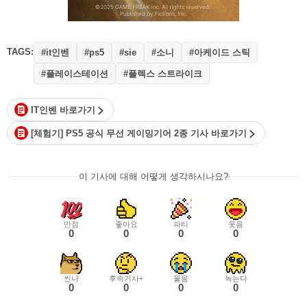
TAGS:
#it인벤
#소니
#아케이드 스틱
#ps5
#sie
#플레이스테이션
#플렉스 스트라이크
IT인벤 바로가기
[체험기] PS5 공식 무선 게이밍기어 2종 기사 바로가기
이 기사에 대해 어떻게 생각하시나요?
만점
좋아요
파티
웃음
0
0
0
0
씬나
후속기사+
울음
녹는다
0
0
0
0