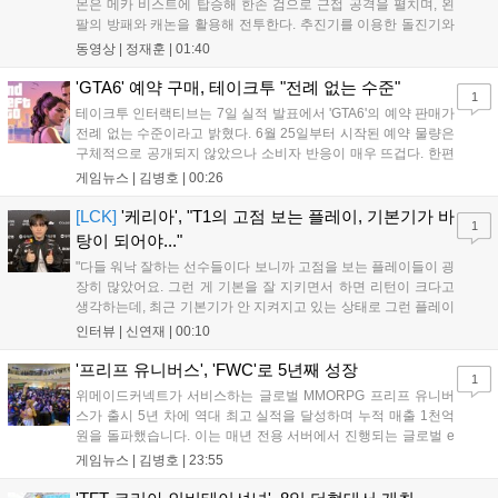
몬은 메카 비스트에 탑승해 한손 검으로 근접 공격을 펼치며, 왼
팔의 방패와 캐논을 활용해 전투한다. 추진기를 이용한 돌진기와
참격 형태의 궁극기를 보유했고, 메카 파괴 시 맨몸으로 기관총을
동영상 |
정재훈
|
01:40
사용하는 특징이 있다. 디몬은 오는 8월 12일 시작되는 시즌4 부
산의 영웅들 업데이트를 통해 정식 출시될 예정이다....
'GTA6' 예약 구매, 테이크투 "전례 없는 수준"
1
테이크투 인터랙티브는 7일 실적 발표에서 'GTA6'의 예약 판매가
전례 없는 수준이라고 밝혔다. 6월 25일부터 시작된 예약 물량은
구체적으로 공개되지 않았으나 소비자 반응이 매우 뜨겁다. 한편
11월 19일 PS5와 Xbox 시리즈 X|S로 정식 출시될 예정이며, 록
게임뉴스 |
김병호
|
00:26
스타 게임즈는 한국 시각 28일 오전 4시 넷플릭스를 통해 장편 영
상 'Grand Theft Auto VI: An Extended Look'을 최초 공개할 계획
[LCK]
'케리아', "T1의 고점 보는 플레이, 기본기가 바
1
이다....
탕이 되어야..."
"다들 워낙 잘하는 선수들이다 보니까 고점을 보는 플레이들이 굉
장히 많았어요. 그런 게 기본을 잘 지키면서 하면 리턴이 크다고
생각하는데, 최근 기본기가 안 지켜지고 있는 상태로 그런 플레이
를 추구하다 보니까 팀적으로 안 좋은 사고가 계속 많이 났던 것
인터뷰 |
신연재
|
00:10
같습니다." T1은 6일 서울 종로구 치지직 롤파크에서 열린 '2026
LoL 챔피언스 코리아(LCK)'...
'프리프 유니버스', 'FWC'로 5년째 성장
1
위메이드커넥트가 서비스하는 글로벌 MMORPG 프리프 유니버
스가 출시 5년 차에 역대 최고 실적을 달성하며 누적 매출 1천억
원을 돌파했습니다. 이는 매년 전용 서버에서 진행되는 글로벌 e
스포츠 대회 FWC의 영향이 큽니다. FWC는 이용자가 동일한 조
게임뉴스 |
김병호
|
23:55
건에서 시즌을 함께 즐기는 구조로, 올해 4월 시작된 FWC 2026
은 전년 대비 매출과 이용자 지표가 대폭 상승하는 성과를 냈습니