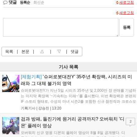
댓글
등록순
|
최신순
새로고침
새로고침
등록
목록
|
본문
|
△
|
▽
|
댓글
기사 목록
[체험기획]
'슈퍼로봇대전Y' 35주년 확장팩, 시리즈의 미
래와 그 대체 불가의 영역
슈퍼로봇대전Y가 지난 5일 시리즈 35주년 및 2,000만 장 판매를 기념하
는 마지막 확장팩 ‘~가속하는 미래~’를 출시했다. 이번 확장팩은 본편의
IF 스토리 형태로, 수성의 마녀 시즌2를 포함한 신규 참전작과 크로스오
버 합체기를 선보이며 작품을 완결 짓는다. 기존 연출의 한계와 로봇 게
기획기사 |
강승진
|
13:20
임 시장의 어려움 속에서도 팬들이 원하는 몰입감 있는 서사와 조합을
구현하며 시리즈의 미래를 향한 새로운 가능성을 제시했다....
검과 방패, 돌진기에 원거리 공격까지? 오버워치 '디
2
몬' 플레이 영상
오버워치 신규 영웅 디몬의 플레이 영상이 8월 8일 공개됐다. 디