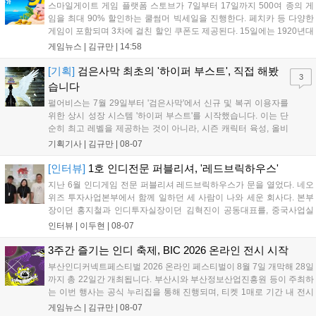
할 수 있다....
스마일게이트 게임 플랫폼 스토브가 7일부터 17일까지 500여 종의 게
임을 최대 90% 할인하는 쿨썸머 빅세일을 진행한다. 페치카 등 다양한
게임이 포함되며 3차에 걸친 할인 쿠폰도 제공된다. 15일에는 1920년대
경성 배경의 신작 그날의 신문이 출시되며, 15일부터 17일까지는 국내
게임뉴스 |
김규만
|
14:58
개발사 게임을 위한 시크릿 쿠폰도 추가 발행될 예정이다. 자세한 내용
은 공식 페이지에서 확인 가능하다....
[기획]
검은사막 최초의 '하이퍼 부스트', 직접 해봤
3
습니다
펄어비스는 7월 29일부터 '검은사막'에서 신규 및 복귀 이용자를
위한 상시 성장 시스템 '하이퍼 부스트'를 시작했습니다. 이는 단
순히 최고 레벨을 제공하는 것이 아니라, 시즌 캐릭터 육성, 올비
아 아카데미 수료, 아침의 나라 설화 진행 등 4단계 과정을 통해
기획기사 |
김규만
|
08-07
게임에 적응하며 공방합 750을 목표로 성장하는 구조입니다. 이
용자는 과제를 완수하며 동(V) 투발라 장비와 검은별 무기, 카라
[인터뷰]
1호 인디전문 퍼블리셔, '레드브릭하우스'
자드 장신구 등을 획득해 주요 콘텐츠에 진입할 수 있습니다....
지난 6월 인디게임 전문 퍼블리셔 레드브릭하우스가 문을 열었다. 네오
위즈 투자사업본부에서 함께 일하던 세 사람이 나와 세운 회사다. 본부
장이던 홍지철과 인디투자실장이던 김혁진이 공동대표를, 중국사업실
장이던 이민정이 이사를 맡았다. 출범 한 달여 만에 위메이드맥스의 전
인터뷰 |
이두현
|
08-07
략적 투자와 카카오벤처스 등 5개 벤처캐피털의 재무적 투자가 연달아
들어왔다. 서비스 중인...
3주간 즐기는 인디 축제, BIC 2026 온라인 전시 시작
부산인디커넥트페스티벌 2026 온라인 페스티벌이 8월 7일 개막해 28일
까지 총 22일간 개최됩니다. 부산시와 부산정보산업진흥원 등이 주최하
는 이번 행사는 공식 누리집을 통해 진행되며, 티켓 1매로 기간 내 전시
작을 제한 없이 체험할 수 있습니다. 일반 및 루키 부문 등 다양한 인디게
게임뉴스 |
김규만
|
08-07