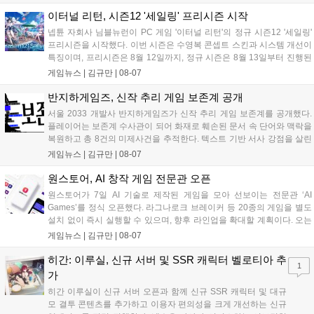
임을 선보이며 개발자와의 소통 기능도 제공합니다. 장소 제약 없이 전
세계 누구나 참여 가능한 이번 행사는 역대 최대 규모로 열려 인디게임
이터널 리턴, 시즌12 '세일링' 프리시즌 시작
생태계 확장에 기여할 전망입니다....
넵튠 자회사 님블뉴런이 PC 게임 '이터널 리턴'의 정규 시즌12 '세일링'
프리시즌을 시작했다. 이번 시즌은 수영복 콘셉트 스킨과 시스템 개선이
특징이며, 프리시즌은 8월 12일까지, 정규 시즌은 8월 13일부터 진행된
다. 실험체 관찰일지 추가와 후반부 전략 강화를 위한 다중 크로노 스피
게임뉴스 |
김규만
|
08-07
어 도입 등 다양한 업데이트와 풍성한 이벤트가 마련되어 이용자들의 기
대를 모으고 있다....
반지하게임즈, 신작 추리 게임 보존계 공개
서울 2033 개발사 반지하게임즈가 신작 추리 게임 보존계를 공개했다.
플레이어는 보존계 수사관이 되어 화재로 훼손된 문서 속 단어와 맥락을
복원하고 총 8건의 미제사건을 추적한다. 텍스트 기반 서사 강점을 살린
이번 게임은 정보 조합과 사건 재구성이 핵심이며, 현재 스팀 상점 페이
게임뉴스 |
김규만
|
08-07
지가 공개되었다. 반지하게임즈는 2027년 상반기 정식 출시를 목표로
개발에 박차를 가하고 있다....
원스토어, AI 창작 게임 전문관 오픈
원스토어가 7일 AI 기술로 제작된 게임을 모아 선보이는 전문관 ‘AI
Games’를 정식 오픈했다. 라그나로크 브레이커 등 20종의 게임을 별도
설치 없이 즉시 실행할 수 있으며, 향후 라인업을 확대할 계획이다. 오는
11일부터는 게임 실행 시 할인 쿠폰을 지급하는 오픈 기념 이벤트도 진
게임뉴스 |
김규만
|
08-07
행된다. 이번 서비스는 누구나 AI를 활용해 게임을 제작하고 유통할 수
있는 환경을 조성해 창작자와 이용자 모두에게 새로운 경험을 제공할 것
히간: 이루실, 신규 서버 및 SSR 캐릭터 벨로티아 추
1
으로 기대된다....
가
히간 이루실이 신규 서버 오픈과 함께 신규 SSR 캐릭터 및 대규
모 결투 콘텐츠를 추가하고 이용자 편의성을 크게 개선하는 신규