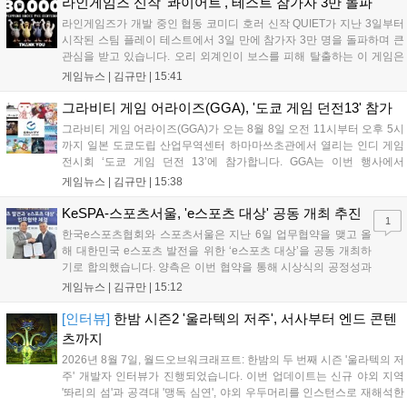
이다. 회사는 비용 효율화와 신작 흥행을 통해 하반기 실적 턴어라운드
라인게임즈 신작 '콰이어트', 테스트 참가자 3만 돌파
를 이끌 방침이다....
라인게임즈가 개발 중인 협동 코미디 호러 신작 QUIET가 지난 3일부터
시작된 스팀 플레이 테스트에서 3일 만에 참가자 3만 명을 돌파하며 큰
관심을 받고 있습니다. 오리 외계인이 보스를 피해 탈출하는 이 게임은
최대 4인 협동을 지원하며, 소음 관리와 물리 법칙을 활용한 전략적 플레
게임뉴스 |
김규만
|
15:41
이가 핵심입니다. 라인게임즈는 수집된 이용자 피드백을 반영해 게임성
을 개선 중이며, 상세 정보는 스팀 페이지에서 확인 가능합니다....
그라비티 게임 어라이즈(GGA), '도쿄 게임 던전13' 참가
그라비티 게임 어라이즈(GGA)가 오는 8월 8일 오전 11시부터 오후 5시
까지 일본 도쿄도립 산업무역센터 하마마쓰초관에서 열리는 인디 게임
전시회 ‘도쿄 게임 던전 13’에 참가합니다. GGA는 이번 행사에서
‘JALECO ARCADE COLLECTION’ 시리즈의 미공개 작품 12종을 최초
게임뉴스 |
김규만
|
15:38
공개하며, ‘다함께 쿠키요미. 월드 한국 Ver.’ 등 다양한 인디 게임을 선보
입니다. 시연 참여 관람객에게는 선착순으로 특별 굿즈를 증정하며, 인
KeSPA-스포츠서울, 'e스포츠 대상' 공동 개최 추진
1
디 게임 생태계 활성화와 신규 타이틀 반응 확인을 목표로 합니다....
한국e스포츠협회와 스포츠서울은 지난 6일 업무협약을 맺고 올
해 대한민국 e스포츠 발전을 위한 ‘e스포츠 대상’을 공동 개최하
기로 합의했습니다. 양측은 이번 협약을 통해 시상식의 공정성과
전문성을 강화하고 MZ세대를 겨냥한 미디어 영향력을 확대해 e
게임뉴스 |
김규만
|
15:12
스포츠 전 종목을 아우르는 대표 연례 행사로 육성할 계획입니다.
김영만 회장은 10년 만에 재추진되는 이번 시상식이 e스포츠의
[인터뷰]
한밤 시즌2 '울라텍의 저주', 서사부터 엔드 콘텐
성과와 가치를 널리 알리는 권위 있는 행사가 되도록 노력하겠다
츠까지
고 밝혔습니다....
2026년 8월 7일, 월드오브워크래프트: 한밤의 두 번째 시즌 '울라텍의 저
주' 개발자 인터뷰가 진행되었습니다. 이번 업데이트는 신규 야외 지역
'똬리의 섬'과 공격대 '맹독 심연', 야외 우두머리를 인스턴스로 재해석한