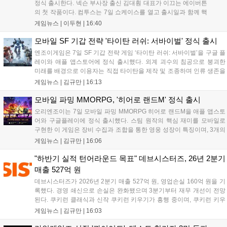
정식 출시한다. 넥슨 부사장 출신 김대훤 대표가 이끄는 에이버튼
의 첫 작품이다. 컴투스는 7일 쇼케이스를 열고 출시일과 함께 핵
심 콘텐츠, 유료화 정책, 운영 방향을 공개했다. 캐릭터명 선점은
게임뉴스 |
이두현
|
16:40
8월 13일 오후 8시 시작한다. '제우스: 오만의 신'은 최고신 제우스
의 오만으로 균열이...
모바일 SF 기갑 전략 '타이탄 러쉬: 서바이벌' 정식 출시
엔조이게임은 7일 SF 기갑 전략 게임 ‘타이탄 러쉬: 서바이벌’을 구글 플
레이와 애플 앱스토어에 정식 출시했다. 외계 괴수의 침공으로 붕괴한
미래를 배경으로 이용자는 직접 타이탄을 제작 및 조종하며 인류 생존을
위한 전투를 펼친다. 지휘관 모집, 피난처 운영, 연맹 협동 콘텐츠가 특징
게임뉴스 |
김규만
|
16:13
이며 출시를 기념해 접속 시 영웅 경험치와 다이아몬드 등 다양한 성장
지원 보상을 제공한다. 상세 내용은 공식 커뮤니티에서 확인 가능하다....
모바일 파밍 MMORPG, '히어로 랜드M' 정식 출시
오리엔조이는 7일 모바일 파밍 MMORPG 히어로 랜드M을 애플 앱스토
어와 구글플레이에 정식 출시했다. 스팀 원작의 핵심 재미를 모바일로
구현한 이 게임은 장비 수집과 조합을 통한 영웅 성장이 특징이며, 3개의
무기 스킬을 활용한 전략적 전투와 길드전 등 다양한 콘텐츠를 제공한
게임뉴스 |
김규만
|
16:06
다. 정식 출시를 기념해 사전예약자 50만 명 달성 보상을 포함한 다양한
혜택을 지급하며, 상세 내용은 공식 라운지에서 확인할 수 있다. 이용자
"하반기 실적 턴어라운드 목표" 데브시스터즈, 26년 2분기
는 게임 접속 및 주요 콘텐츠 플레이를 통해 성장을 지원받을 수 있다....
매출 527억 원
데브시스터즈가 2026년 2분기 매출 527억 원, 영업손실 160억 원을 기
록했다. 경영 쇄신으로 손실은 완화됐으며 3분기부터 재무 개선이 전망
된다. 쿠키런 클래식과 신작 쿠키런 키우기가 흥행 중이며, 쿠키런 키우
기는 13일 첫 업데이트를 시작으로 2주 간격의 콘텐츠를 제공한다. 또한
게임뉴스 |
김규만
|
16:03
9월 미국 로블록스 개발자 컨퍼런스에 참여해 IP 생태계를 확장할 계획