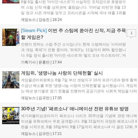
8월 6일 출시된 '아이언 네스트'가 사실적인 조작감으로 호평받으
며 스팀 신작 매출 상위권에 올랐습니다. '이터널 리턴'은 8월 13
일 정규 시즌 개막을 앞두고 프리시즌을 시작해 국내 매출 1위를
기록했습니다. 25주년을 맞은 '고스트 리콘' 시리즈는 8월 6일 쇼
게임뉴스 |
강승진
|
18:24
케이스와 함께 대규모 할인을 진행하며 순위가 급상승했고, 신작
'마블 투혼: 파이팅 소울즈'와 레트로 수리 시뮬레이션 '리스토
[Steam Pick]
이번 주 스팀에 쏟아진 신작, 지금 주목
1
리'도 스팀에 정식 출시되었습니다....
할 게임은?
인벤이 전하는 스팀 주간 소식입니다. 현재 스팀에서는 '사이버펑
크 게임 축제'가 진행 중이며, '위쳐3'는 11일까지 80% 할인합니
다. 6일 정식 출시된 '아이언 네스트'와 '필드 오브 미스트리아', '커
세어 코브'가 호평받고 있습니다. 한편, 7일 출시된 '마블 투혼'은
기획기사 |
윤홍만
|
17:44
태그 시스템에 대한 호불호가 갈리며 복합적 평가를 기록 중입니
다. 유비소프트의 '고스트리콘: 와일드랜드'는 7년 만의 대규모 업
게임위, '생명나눔 사랑의 단체헌혈' 실시
데이트 '라스트 라이츠'와 함께 95% 할인 중입니다....
게임물관리위원회는 8월 7일 부산 센텀지구 16개 유관기관과 함께 혈액
수급난 해소를 위한 '생명나눔 사랑의 단체헌혈'을 실시했습니다. 게임위
는 매년 분기별로 정기 헌혈을 진행하며 공공기관의 사회적 책임을 다하
고 있으며, 이번 행사에는 영화진흥위원회 등 14개 기관 임직원이 동참
게임뉴스 |
김규만
|
17:35
해 생명 나눔을 실천했습니다. 서태건 위원장은 이웃의 생명을 지키는
따뜻한 실천에 참여한 모든 임직원에게 감사의 뜻을 전하며 헌혈 문화
30주년 기념! '페르소나' 애니메이션 전편 유튜브 방영
확산에 앞장섰습니다....
세가퍼블리싱코리아가 페르소나 시리즈 30주년을 기념해 관련 애니메
이션을 유튜브에서 무료 공개합니다. 8월 31일까지 극장판 페르소나3 4
편을 시작으로, 8월 18일부터 9월 17일까지 페르소나4 더 골든 12화, 9
월 15일부터 10월 14일까지 페르소나5 시리즈가 순차 공개됩니다. 또한
게임뉴스 |
김규만
|
17:21