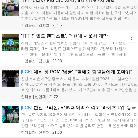
'TFT 코리아 인비테이셔널', 8일 더현대서 개최
다. 오는 10월 필리핀 마닐라에서 총상금 11만 달러 규모의 제4회
라이엇 게임즈가 주최하는 'TFT 코리아 인비테이셔널'이 8일 오후 2시
FWC 그랜드 파이널이 개최될 예정이며, 위메이드커넥트는 이를
서울 여의도 더현대 서울에서 열립니다. 이번 대회에는 한국의 박찬서와
통해 커뮤니티 중심의 장기 성장 모델을 지속할 방침입니다....
김주한, 일본의 타이틀, 베트남의 YBY1이 출전해 실력을 겨룹니다. TFT
는 소속팀 없이 개인 자격으로 참가하는 독특한 대회 구조를 가지며, 누
게임뉴스 |
김병호
|
23:35
구나 참여 가능한 '소파에서 왕관까지'라는 철학을 실천하고 있습니다.
17일까지 이어지는 이번 행사는 신규 세트 체험과 공연 등 다양한 즐길
'TFT 와일드 팬페스트', 더현대 서울서 개막
1
거리를 제공하며, 이후 현대백화점 판교점에서도 행사가 이어질 예정입
라이엇 게임즈가 현대백화점과 함께 역대 최대 규모의 TFT 오프
니다. 연말에는 라스베이거스 오픈이 개최됩니다....
라인 축제인 'TFT 와일드 팬페스트'를 개최했다. 7일부터 17일까
지 더현대 서울에서 열리며 이후 판교점으로 이동한다. 행사장에
는 체험, 스페셜, 무대 존이 마련됐으며 8일 오후 2시 인비테이셔
게임뉴스 |
김병호
|
23:08
널, 15일 오후 2시 스트리머 매치, 17일 오후 7시 30분 QWER 공
연 등 다채로운 일정이 준비되어 있다. 사전 예약은 조기 마감될
[LCK]
데뷔 첫 POM '남궁', "잘해준 팀원들에게 고마워"
만큼 큰 인기를 끌고 있다....
한진 브리온이 7일 종로 치지직 롤파크에서 열린 '2026 LoL 챔피언스 코
리아(LCK)' 정규 시즌 3라운드 라이즈 그룹 BNK 피어엑스전에서 2:0으
로 승리하며 그룹 1위로 올라섰다. 개막 2연패 이후 곧바로 2연승을 만
들어내면서 이어질 4라운드에 대한 기대감을 올렸다. 다음은 이날 데뷔
인터뷰 |
신연재
|
21:22
첫 POM을 수상한 '남궁' 남궁성훈의 POM 인터뷰 전문이다....
[LCK]
한진 브리온, BNK 피어엑스 꺾고 '라이즈 1위' 등극
7일 종로 치지직 롤파크에서 열린 '2026 LoL 챔피언스 코리아(LCK)' 정
규 시즌 3라운드 라이즈 그룹, BNK 피어엑스와 한진 브리온의 대결에서
한진 브리온이 2:0으로 승리했다. 이번 승리로 한진 브리온은 BNK 피어
엑스를 제치고 라이즈 그룹 1위로 올라섰다. 1세트, 한진 브리온이 '로머'
경기결과 |
신연재
|
21:06
조우진의 로크를 중심으로 게임을 유리하게 풀어갔다. '...