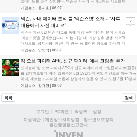
업데이트를 전격 진행한다. 넥슨은 자사가 서비스하는 서브컬처
게임 히간 이루실에 신규 서버 'world3'을 개설하고 신규 캐릭터
게임뉴스 |
윤서호
|
08-07
및 이벤트 스토리를 포함한 대규모 콘텐츠 업데이트를 적용했다.
이번 업데이트를 통해 어둠 속 서큐버스...
넥슨, 사내 데이터 분석 툴 '넥슨스탯' 소개... "사후
2
대응에서 사전 대비로"
넥슨은 지난 6일 넥슨 태그를 통해 게임 운영 데이터 분석 서비스
'넥슨스탯'을 공개했습니다. 이는 게임 내 이상 징후 발생 시 KPI
대시보드, 공지사항, 커뮤니티 반응 등 흩어진 정보를 하나의 타
임라인에 연결해 원인을 빠르게 파악하도록 돕는 관제 허브입니
게임뉴스 |
양영석
|
08-07
다. 현재 25개 이상의 프로젝트에 도입된 이 서비스는 사후 대응
중심의 운영 방식을 사전 대비 체계로 전환하며 데이터 기반의 효
킹 오브 파이터 AFK, 신규 파이터 '애쉬 크림존' 추가
율적인 의사결정을 지원하고 있습니다....
넷마블이 '킹 오브 파이터 AFK'에 신규 파이터 애쉬 크림존과 제로(클론)
를 업데이트했다. 애쉬 크림존은 8월 19일까지 픽업 이벤트로 획득 가능
하며, 제로는 프리미엄 소환과 상점에서 얻을 수 있다. 또한 8월 10일부
터 14일까지 럭키 엘피 이벤트로 론을, 13일부터 26일까지 트로피칼 아
게임뉴스 |
김규만
|
08-07
일랜드 이벤트로 펫 블레이즈와 팝시를 선보일 예정이다. 이번 업데이트
로 전략적 전투의 재미가 더욱 강화될 것으로 기대된다....
목록
검색
로그인
PC화면
퀵링크
설정
청소년보호정책
이용약관
개인정보처리방침
불법촬영물신고안내
(주)