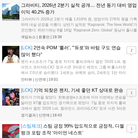
그라비티, 2026년 2분기 실적 공개… 전년 동기 대비 영업
이익 40.2% 증가
그라비티가 2026년 2분기 매출 1,619억 원, 영업이익 276억 원을 기록
하며 내실 성장을 이뤘다. 상반기 실적은 ‘Ragnarok: The New World’가
견인했다. 하반기에는 8월 18일 ‘Ragnarok Zero: Global’ 동남아 출시를
시작으로 9월 3일 ‘달려라 헤베레케 EX’, 9월 22일 ‘갈바테인’ 등 다양한
게임뉴스 |
윤홍만
|
19:38
신작을 선보인다. 4분기에는 ‘쟈레코 아케이드 콜렉션’과 ‘라이트 오디세
이’ 출시가 예정돼 있으며, 2027년에는 ‘Ragnarok 3’ 등 대작을 글로벌
[LCK]
2연속 POM '룰러', "'듀로'와 바텀 구도 연습
2
출시할 계획이다. 그라비티는 조인트벤처 설립과 라그나로크 에코 시스
많이 했다"
템 구축을 통해 신성장 동력을 확보할 방침이다....
젠지 e스포츠가 7일 종로 치지직 롤파크에서 열린 '2026 LoL 챔
피언스 코리아(LCK)' 정규 시즌 3라운드 레전드 그룹 kt 롤스터전
에서 2:0으로 승리했다. 1세트는 퍼펙트 승리, 2세트도 1만 차이
를 벌리며 25분 만에 승리하면서 말 그대로 압도적인 경기력을 선
인터뷰 |
신연재
|
19:01
보였다. '룰러' 박재혁은 1세트 코그모, 2세트 이즈리얼로 맹활약
하며 POM에 선정됐...
[LCK]
기억 되찾은 젠지, 기세 좋던 KT 상대로 완승
1
젠지가 기억을 찾았다. 한화생명e스포츠에 이어 이번에는 연승을
달리던 KT를 압도적인 경기력으로 꺾었다. 7일 종로 치지직 롤파
크에서 열린 '2026 LoL 챔피언스 코리아(LCK)' 정규 시즌 3라운
드 레전드 그룹, kt 롤스터와 젠지 e스포츠의 대결에서 젠지가 압
경기결과 |
신연재
|
18:43
승을 거뒀다. 개막주까지만 해도 급격하게 흔들리던 젠지였지만,
기억을 되찾기라도 한 듯 1,...
[스팀체크]
스팀 긍정 99% 압도적으로 긍정적, 디젤
1
펑크 포탑 조작 '아이언 네스트'