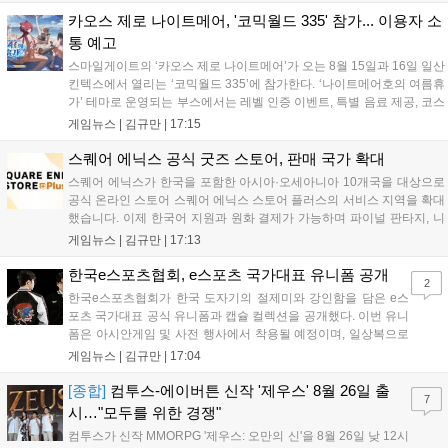
8월 16일까지 SNS를 통해 축하 메시지를 모집하며, 선정된 내용은 기념
영상 및 대형 전광판에 소개될 예정입니다....
카오스 제로 나이트메어, '코믹월드 335' 참가... 이용자 소
통 예고
스마일게이트의 ‘카오스 제로 나이트메어’가 오는 8월 15일과 16일 일산
킨텍스에서 열리는 ‘코믹월드 335’에 참가한다. ‘나이트메어호의 여름휴
가’ 테마로 운영되는 부스에서는 레벨 인증 이벤트, 특별 음료 제공, 코스
프레 모델 포토존 등 다채로운 행사가 진행된다. 유명 코스어 7인이 캐릭
게임뉴스 |
김규만
|
17:15
터로 변신해 이용자를 맞이하며, SNS 인증 시 추가 굿즈도 증정한다. 자
세한 정보는 공식 커뮤니티에서 확인 가능하다....
스퀘어 에닉스 공식 굿즈 스토어, 판매 국가 확대
스퀘어 에닉스가 한국을 포함한 아시아·오세아니아 10개국을 대상으로
공식 온라인 스토어 스퀘어 에닉스 스토어 플러스의 서비스 지역을 확대
했습니다. 이제 한국어 지원과 원화 결제가 가능하며 파이널 판타지, 니
어 등 주요 게임의 피규어, 굿즈를 구매할 수 있습니다. 신상품이 순차적
게임뉴스 |
김규만
|
17:13
으로 추가될 예정이며 이용자는 사이트에서 국가를 한국으로 설정해 이
용 가능합니다....
한국e스포츠협회, e스포츠 국가대표 유니폼 공개
2
한국e스포츠협회가 한국 도자기의 절제미와 강인함을 담은 e스
포츠 국가대표 공식 유니폼과 캡슐 컬렉션을 공개했다. 이번 유니
폼은 아시안게임 및 사전 행사에서 착용될 예정이며, 일상복으로
구성된 컬렉션은 오는 8월 28일부터 골스튜디오 공식 홈페이지
게임뉴스 |
김규만
|
17:04
와 무신사, 오프라인 매장에서 판매된다. 다만 아시안게임 결선에
서는 대회 규정에 따라 별도의 유니폼을 착용할 계획이다....
[종합]
컴투스-에이버튼 신작 '제우스' 8월 26일 출
7
시…"모두를 위한 경쟁"
컴투스가 신작 MMORPG '제우스: 오만의 신'을 8월 26일 낮 12시