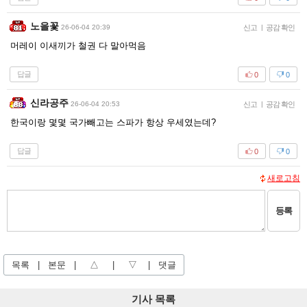
노을꽃
26-06-04 20:39
신고
|
공감 확인
머레이 이새끼가 철권 다 말아먹음
답글
0
0
신라공주
26-06-04 20:53
신고
|
공감 확인
한국이랑 몇몇 국가빼고는 스파가 항상 우세였는데?
답글
0
0
새로고침
등록
목록
|
본문
|
△
|
▽
|
댓글
기사 목록