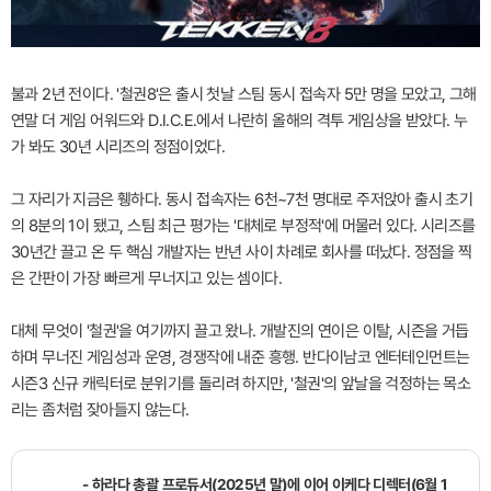
불과 2년 전이다. '철권8'은 출시 첫날 스팀 동시 접속자 5만 명을 모았고, 그해
연말 더 게임 어워드와 D.I.C.E.에서 나란히 올해의 격투 게임상을 받았다. 누
가 봐도 30년 시리즈의 정점이었다.
그 자리가 지금은 휑하다. 동시 접속자는 6천~7천 명대로 주저앉아 출시 초기
의 8분의 1이 됐고, 스팀 최근 평가는 '대체로 부정적'에 머물러 있다. 시리즈를
30년간 끌고 온 두 핵심 개발자는 반년 사이 차례로 회사를 떠났다. 정점을 찍
은 간판이 가장 빠르게 무너지고 있는 셈이다.
대체 무엇이 '철권'을 여기까지 끌고 왔나. 개발진의 연이은 이탈, 시즌을 거듭
하며 무너진 게임성과 운영, 경쟁작에 내준 흥행. 반다이남코 엔터테인먼트는
시즌3 신규 캐릭터로 분위기를 돌리려 하지만, '철권'의 앞날을 걱정하는 목소
리는 좀처럼 잦아들지 않는다.
- 하라다 총괄 프로듀서(2025년 말)에 이어 이케다 디렉터(6월 1