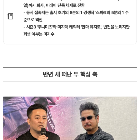
일)까지 퇴사, 머레이 단독 체제로 전환
- 동시 접속자는 출시 초기의 8분의 1·경쟁작 '스파6'의 5분의 1 수
📒
준으로 역전
- 시즌3 '쿠니미츠'와 마지막 캐릭터 '한마 유지로', 반전을 노리지만
회생 여부는 미지수
반년 새 떠난 두 핵심 축