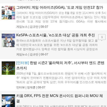
이가 핵심입니다. 라인게임즈는 수집된 이용자 피드백을 반영해 게임성
을 개선 중이며, 상세 정보는 스팀 페이지에서 확인 가능합니다....
그라비티 게임 어라이즈(GGA), '도쿄 게임 던전13' 참가
그라비티 게임 어라이즈(GGA)가 오는 8월 8일 오전 11시부터 오후 5시
까지 일본 도쿄도립 산업무역센터 하마마쓰초관에서 열리는 인디 게임
전시회 ‘도쿄 게임 던전 13’에 참가합니다. GGA는 이번 행사에서
‘JALECO ARCADE COLLECTION’ 시리즈의 미공개 작품 12종을 최초
게임뉴스 |
김규만
|
08-07
공개하며, ‘다함께 쿠키요미. 월드 한국 Ver.’ 등 다양한 인디 게임을 선보
입니다. 시연 참여 관람객에게는 선착순으로 특별 굿즈를 증정하며, 인
KeSPA-스포츠서울, 'e스포츠 대상' 공동 개최 추진
1
디 게임 생태계 활성화와 신규 타이틀 반응 확인을 목표로 합니다....
한국e스포츠협회와 스포츠서울은 지난 6일 업무협약을 맺고 올
해 대한민국 e스포츠 발전을 위한 ‘e스포츠 대상’을 공동 개최하
기로 합의했습니다. 양측은 이번 협약을 통해 시상식의 공정성과
전문성을 강화하고 MZ세대를 겨냥한 미디어 영향력을 확대해 e
게임뉴스 |
김규만
|
08-07
스포츠 전 종목을 아우르는 대표 연례 행사로 육성할 계획입니다.
김영만 회장은 10년 만에 재추진되는 이번 시상식이 e스포츠의
[인터뷰]
한밤 시즌2 '울라텍의 저주', 서사부터 엔드 콘텐
성과와 가치를 널리 알리는 권위 있는 행사가 되도록 노력하겠다
츠까지
고 밝혔습니다....
2026년 8월 7일, 월드오브워크래프트: 한밤의 두 번째 시즌 '울라텍의 저
주' 개발자 인터뷰가 진행되었습니다. 이번 업데이트는 신규 야외 지역
'똬리의 섬'과 공격대 '맹독 심연', 야외 우두머리를 인스턴스로 재해석한
'소굴'을 포함합니다. 개발진은 하우징 시스템 개선 및 신화+ 던전 로테이
인터뷰 |
정재훈
|
08-07
션, 공격대 보상 강화 등을 예고하며, 한국 팬들의 열정적인 성원에 감사
를 표했습니다....
키움 DRX, FPS 전문 MCN 온사이드 컴퍼니와 MOU 체
결
키움 DRX가 지난 8월 5일 서울타워에서 FPS 전문 MCN 온사이드 컴퍼