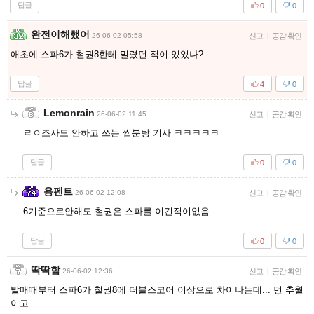
답글
0
0
완전이해했어
26-06-02 05:58
신고
|
공감 확인
애초에 스파6가 철권8한테 밀렸던 적이 있었나?
답글
4
0
Lemonrain
26-06-02 11:45
신고
|
공감 확인
ㄹㅇ조사도 안하고 쓰는 씹분탕 기사 ㅋㅋㅋㅋㅋ
답글
0
0
용펜트
26-06-02 12:08
신고
|
공감 확인
6기준으로안해도 철권은 스파를 이긴적이없음..
답글
0
0
딱딱함
26-06-02 12:36
신고
|
공감 확인
발매때부터 스파6가 철권8에 더블스코어 이상으로 차이나는데... 먼 추월
이고