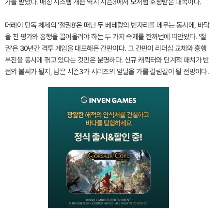
가를 받았다. 매칭 시스템 개편 역시 시즌3에서 모처럼 호평받은 대목이다.
머레이 단독 체제의 '철권8'은 떠난 두 베테랑의 빈자리를 메우는 동시에, 바닥
을 친 평가와 흥행을 끌어올려야 하는 두 가지 숙제를 한꺼번에 떠안았다. '철
권'은 30년간 격투 게임을 대표해온 간판이다. 그 간판이 리더십 교체와 흥행
부진을 동시에 겪고 있다는 것만은 분명하다. 신규 캐릭터와 단계적 패치가 반
전의 불씨가 될지, 남은 시즌3가 시리즈의 앞날을 가를 갈림길이 될 전망이다.