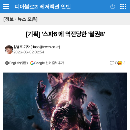
디아블로2: 레저렉션
인벤
[정보 · 뉴스 모음]
[기획]
'스파6'에 역전당한 '철권8'
김병호 기자
(
Haao@inven.co.kr
)
2026-06-02 02:54
English(영문)
Google 선호 출처 추가
18
13