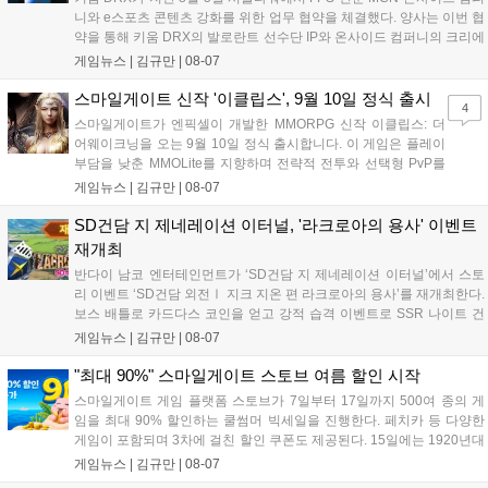
니와 e스포츠 콘텐츠 강화를 위한 업무 협약을 체결했다. 양사는 이번 협
약을 통해 키움 DRX의 발로란트 선수단 IP와 온사이드 컴퍼니의 크리에
이터 네트워크를 결합하여 정규 및 특별 콘텐츠를 공동 기획한다. 또한
게임뉴스 |
김규만
|
08-07
디지털 콘텐츠 제작을 넘어 팬들이 직접 참여하는 오프라인 행사 등 온·
오프라인 연계 프로그램을 순차적으로 선보이며 e스포츠 생태계 확장에
스마일게이트 신작 '이클립스', 9월 10일 정식 출시
4
나설 계획이다....
스마일게이트가 엔픽셀이 개발한 MMORPG 신작 이클립스: 더
어웨이크닝을 오는 9월 10일 정식 출시합니다. 이 게임은 플레이
부담을 낮춘 MMOLite를 지향하며 전략적 전투와 선택형 PvP를
특징으로 합니다. 현재 공식 홈페이지와 앱 마켓에서 사전등록을
게임뉴스 |
김규만
|
08-07
진행 중이며 참여자에게는 초월 소환권 등 다양한 보상을 제공합
니다. 또한 카카오톡 채널 추가 시 주차별 스페셜 쿠폰과 한정 스
SD건담 지 제네레이션 이터널, '라크로아의 용사' 이벤트
킨, 경품 이벤트 등 풍성한 혜택을 마련해 이용자들의 기대를 모
재개최
으고 있습니다....
반다이 남코 엔터테인먼트가 ‘SD건담 지 제네레이션 이터널’에서 스토
리 이벤트 ‘SD건담 외전Ⅰ 지크 지온 편 라크로아의 용사’를 재개최한다.
보스 배틀로 카드다스 코인을 얻고 강적 습격 이벤트로 SSR 나이트 건
담을 획득할 수 있다. 로그인 보너스로 최대 다이아 3,000개를 지급하며,
게임뉴스 |
김규만
|
08-07
8월 31일까지 실물대 유니콘 건담 입상 피날레를 기념해 SSR 유닛을 전
원 증정한다. 또한 9월 30일까지 공식 유튜브에서 특별 프로그램을 시청
"최대 90%" 스마일게이트 스토브 여름 할인 시작
할 수 있다....
스마일게이트 게임 플랫폼 스토브가 7일부터 17일까지 500여 종의 게
임을 최대 90% 할인하는 쿨썸머 빅세일을 진행한다. 페치카 등 다양한
게임이 포함되며 3차에 걸친 할인 쿠폰도 제공된다. 15일에는 1920년대
경성 배경의 신작 그날의 신문이 출시되며, 15일부터 17일까지는 국내
게임뉴스 |
김규만
|
08-07
개발사 게임을 위한 시크릿 쿠폰도 추가 발행될 예정이다. 자세한 내용