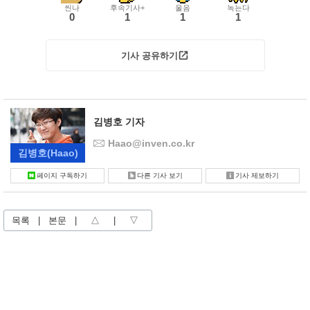
씬나
후속기사+
울음
녹는다
0
1
1
1
기사 공유하기
김병호 기자
Haao@inven.co.kr
김병호
(Haao)
페이지 구독하기
다른 기사 보기
기사 제보하기
목록
|
본문
|
△
|
▽