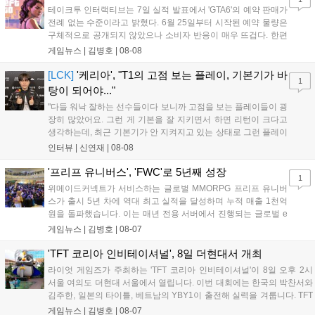
테이크투 인터랙티브는 7일 실적 발표에서 'GTA6'의 예약 판매가
전례 없는 수준이라고 밝혔다. 6월 25일부터 시작된 예약 물량은
구체적으로 공개되지 않았으나 소비자 반응이 매우 뜨겁다. 한편
11월 19일 PS5와 Xbox 시리즈 X|S로 정식 출시될 예정이며, 록
게임뉴스 |
김병호
|
08-08
스타 게임즈는 한국 시각 28일 오전 4시 넷플릭스를 통해 장편 영
상 'Grand Theft Auto VI: An Extended Look'을 최초 공개할 계획
[LCK]
'케리아', "T1의 고점 보는 플레이, 기본기가 바
1
이다....
탕이 되어야..."
"다들 워낙 잘하는 선수들이다 보니까 고점을 보는 플레이들이 굉
장히 많았어요. 그런 게 기본을 잘 지키면서 하면 리턴이 크다고
생각하는데, 최근 기본기가 안 지켜지고 있는 상태로 그런 플레이
를 추구하다 보니까 팀적으로 안 좋은 사고가 계속 많이 났던 것
인터뷰 |
신연재
|
08-08
같습니다." T1은 6일 서울 종로구 치지직 롤파크에서 열린 '2026
LoL 챔피언스 코리아(LCK)'...
'프리프 유니버스', 'FWC'로 5년째 성장
1
위메이드커넥트가 서비스하는 글로벌 MMORPG 프리프 유니버
스가 출시 5년 차에 역대 최고 실적을 달성하며 누적 매출 1천억
원을 돌파했습니다. 이는 매년 전용 서버에서 진행되는 글로벌 e
스포츠 대회 FWC의 영향이 큽니다. FWC는 이용자가 동일한 조
게임뉴스 |
김병호
|
08-07
건에서 시즌을 함께 즐기는 구조로, 올해 4월 시작된 FWC 2026
은 전년 대비 매출과 이용자 지표가 대폭 상승하는 성과를 냈습니
'TFT 코리아 인비테이셔널', 8일 더현대서 개최
다. 오는 10월 필리핀 마닐라에서 총상금 11만 달러 규모의 제4회
라이엇 게임즈가 주최하는 'TFT 코리아 인비테이셔널'이 8일 오후 2시
FWC 그랜드 파이널이 개최될 예정이며, 위메이드커넥트는 이를
서울 여의도 더현대 서울에서 열립니다. 이번 대회에는 한국의 박찬서와
통해 커뮤니티 중심의 장기 성장 모델을 지속할 방침입니다....
김주한, 일본의 타이틀, 베트남의 YBY1이 출전해 실력을 겨룹니다. TFT
는 소속팀 없이 개인 자격으로 참가하는 독특한 대회 구조를 가지며, 누
게임뉴스 |
김병호
|
08-07