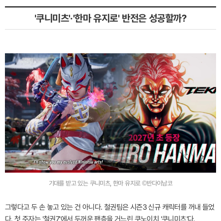
'쿠니미츠'·'한마 유지로' 반전은 성공할까?
기대를 받고 있는 쿠니미츠, 한마 유지로 ©반다이남코
그렇다고 두 손 놓고 있는 건 아니다. 철권팀은 시즌3 신규 캐릭터를 꺼내 들었
다. 첫 주자는 '철권7'에서 두꺼운 팬층을 거느린 쿠노이치 '쿠니미츠'다.