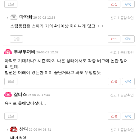
답글
1
0
딱딱함
26-06-02 12:38
신고
|
공감 확인
스팀동접은 스파가 거의 4배이상 차이나게 많고ㅋㅋ
답글
1
0
두부두꺼비
26-06-02 12:37
신고
|
공감 확인
아직도 기대하나? 시즌3까지 나온 상태에서도 각종 버그에 논란 덩어
리 인데.
철권은 머레이 있는한 이미 끝난거라고 봐도 무방할듯
답글
0
0
잘티스
26-06-02 17:44
신고
|
공감 확인
유지로 올해말이잖아...
답글
0
0
상디
26-06-04 08:41
신고
|
공감 확인
내년초임