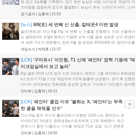
로 잡고 3승째를 기록했다. 경기 초반 농심은 바텀 다이브로 '덕담'의 이
즈리얼을 깔끔하게 잡으며 출발했다. 농심이 계속 '스펀지'의 바이, '스카
웃'의 신드라가 맹활약하며 초반부터 잡은 주도권을 계속 잘 굴렸다.
경기결과 |
김홍제
|
21:53
DNS는 불리하지만 골드 차이는 크게 벌어지지 않으며 잘 따라가고 있
었...
[뉴스]
8/8(토) 세 번째 신 선출, 칼테온4 이변 발생
솔(인챈트)은 지난 8월 8일 세 번째 신 선출을 진행했다. 이번 선출에서
는 칼테온4와 린델4 등에서 치열한 순위 다툼 끝에 새로운 신이 탄생하
며 세력 구도가 변화했다. 한편 8월 말 예정된 EPISODE 01 업데이트를
통해 월드 콘텐츠가 추가될 예정이며, 이를 통해 추후 주신 및 절대신에
게임뉴스 |
박재훈
|
21:37
대한 정보가 공개될 것으로 기대된다. 서버별 입지 확보를 위한 경쟁은
더욱 가속화될 전망이다....
[LCK]
'구마유시' 이민형, T1 신예 '페인터' 깜짝 기용에 "메
이크업실에서 보고 놀라"
8일 열린 2026 LCK 정규 시즌 3라운드 레전드 그룹 매치에서 한화생명
e스포츠가 T1을 2:1로 제압하며 3연패 탈출에 성공했다. 경기 후 진행된
미디어 인터뷰에는 한화생명 윤성영 감독과 '구마유시' 이민형이 참석했
다. 먼저 승리 소감에 대해 윤성영 감독은 "오랜만에 승리해 기분이 좋고,
인터뷰 |
김홍제
|
20:22
남은 경기도 잘 준비하겠다"고 밝혔으며, '구마유시' 역시 "3...
[LCK]
'페인터' 콜업 이유 "불화는 X, '페인터'는 부족
15
한 콜을 채워줄 선수"
T1이 8일 종각 치지직 롤파크에서 진행된 '2026 LoL 챔피언스 코
리아(LCK)' 3라운드 한화생명e스포츠에게 1:2로 패배했다. 최근
분위기가 좋던 디플러스 기아를 꺾었던 T1은 금일 '오너' 문현준
을 빼고 신예 '페인터' 김은후를 투입시키는 강수를 뒀으나 결국
인터뷰 |
김홍제
|
19:50