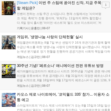
'마블 투혼: 파이팅 소울즈'와 레트로 수리 시뮬레이션 '리스토
[Steam Pick]
이번 주 스팀에 쏟아진 신작, 지금 주목
1
리'도 스팀에 정식 출시되었습니다....
할 게임은?
인벤이 전하는 스팀 주간 소식입니다. 현재 스팀에서는 '사이버펑
크 게임 축제'가 진행 중이며, '위쳐3'는 11일까지 80% 할인합니
다. 6일 정식 출시된 '아이언 네스트'와 '필드 오브 미스트리아', '커
세어 코브'가 호평받고 있습니다. 한편, 7일 출시된 '마블 투혼'은
기획기사 |
윤홍만
|
08-07
태그 시스템에 대한 호불호가 갈리며 복합적 평가를 기록 중입니
다. 유비소프트의 '고스트리콘: 와일드랜드'는 7년 만의 대규모 업
게임위, '생명나눔 사랑의 단체헌혈' 실시
데이트 '라스트 라이츠'와 함께 95% 할인 중입니다....
게임물관리위원회는 8월 7일 부산 센텀지구 16개 유관기관과 함께 혈액
수급난 해소를 위한 '생명나눔 사랑의 단체헌혈'을 실시했습니다. 게임위
는 매년 분기별로 정기 헌혈을 진행하며 공공기관의 사회적 책임을 다하
고 있으며, 이번 행사에는 영화진흥위원회 등 14개 기관 임직원이 동참
게임뉴스 |
김규만
|
08-07
해 생명 나눔을 실천했습니다. 서태건 위원장은 이웃의 생명을 지키는
따뜻한 실천에 참여한 모든 임직원에게 감사의 뜻을 전하며 헌혈 문화
30주년 기념! '페르소나' 애니메이션 전편 유튜브 방영
확산에 앞장섰습니다....
세가퍼블리싱코리아가 페르소나 시리즈 30주년을 기념해 관련 애니메
이션을 유튜브에서 무료 공개합니다. 8월 31일까지 극장판 페르소나3 4
편을 시작으로, 8월 18일부터 9월 17일까지 페르소나4 더 골든 12화, 9
월 15일부터 10월 14일까지 페르소나5 시리즈가 순차 공개됩니다. 또한
게임뉴스 |
김규만
|
08-07
8월 16일까지 SNS를 통해 축하 메시지를 모집하며, 선정된 내용은 기념
영상 및 대형 전광판에 소개될 예정입니다....
카오스 제로 나이트메어, '코믹월드 335' 참가... 이용자 소
통 예고
스마일게이트의 ‘카오스 제로 나이트메어’가 오는 8월 15일과 16일 일산
킨텍스에서 열리는 ‘코믹월드 335’에 참가한다. ‘나이트메어호의 여름휴