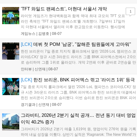
구나 참여 가능한 '소파에서 왕관까지'라는 철학을 실천하고 있습니다.
17일까지 이어지는 이번 행사는 신규 세트 체험과 공연 등 다양한 즐길
'TFT 와일드 팬페스트', 더현대 서울서 개막
1
거리를 제공하며, 이후 현대백화점 판교점에서도 행사가 이어질 예정입
라이엇 게임즈가 현대백화점과 함께 역대 최대 규모의 TFT 오프
니다. 연말에는 라스베이거스 오픈이 개최됩니다....
라인 축제인 'TFT 와일드 팬페스트'를 개최했다. 7일부터 17일까
지 더현대 서울에서 열리며 이후 판교점으로 이동한다. 행사장에
는 체험, 스페셜, 무대 존이 마련됐으며 8일 오후 2시 인비테이셔
게임뉴스 |
김병호
|
08-07
널, 15일 오후 2시 스트리머 매치, 17일 오후 7시 30분 QWER 공
연 등 다채로운 일정이 준비되어 있다. 사전 예약은 조기 마감될
[LCK]
데뷔 첫 POM '남궁', "잘해준 팀원들에게 고마워"
만큼 큰 인기를 끌고 있다....
한진 브리온이 7일 종로 치지직 롤파크에서 열린 '2026 LoL 챔피언스 코
리아(LCK)' 정규 시즌 3라운드 라이즈 그룹 BNK 피어엑스전에서 2:0으
로 승리하며 그룹 1위로 올라섰다. 개막 2연패 이후 곧바로 2연승을 만
들어내면서 이어질 4라운드에 대한 기대감을 올렸다. 다음은 이날 데뷔
인터뷰 |
신연재
|
08-07
첫 POM을 수상한 '남궁' 남궁성훈의 POM 인터뷰 전문이다....
[LCK]
한진 브리온, BNK 피어엑스 꺾고 '라이즈 1위' 등극
7일 종로 치지직 롤파크에서 열린 '2026 LoL 챔피언스 코리아(LCK)' 정
규 시즌 3라운드 라이즈 그룹, BNK 피어엑스와 한진 브리온의 대결에서
한진 브리온이 2:0으로 승리했다. 이번 승리로 한진 브리온은 BNK 피어
엑스를 제치고 라이즈 그룹 1위로 올라섰다. 1세트, 한진 브리온이 '로머'
경기결과 |
신연재
|
08-07
조우진의 로크를 중심으로 게임을 유리하게 풀어갔다. '...
그라비티, 2026년 2분기 실적 공개… 전년 동기 대비 영업
이익 40.2% 증가
그라비티가 2026년 2분기 매출 1,619억 원, 영업이익 276억 원을 기록
하며 내실 성장을 이뤘다. 상반기 실적은 ‘Ragnarok: The New World’가