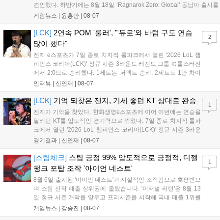
견인했다. 하반기에는 8월 18일 ‘Ragnarok Zero: Global’ 동남아 출시를
시작으로 9월 3일 ‘달려라 헤베레케 EX’, 9월 22일 ‘갈바테인’ 등 다양한
게임뉴스 |
윤홍만
|
08-07
신작을 선보인다. 4분기에는 ‘쟈레코 아케이드 콜렉션’과 ‘라이트 오디세
이’ 출시가 예정돼 있으며, 2027년에는 ‘Ragnarok 3’ 등 대작을 글로벌
[LCK]
2연속 POM '룰러', "'듀로'와 바텀 구도 연습
2
출시할 계획이다. 그라비티는 조인트벤처 설립과 라그나로크 에코 시스
많이 했다"
템 구축을 통해 신성장 동력을 확보할 방침이다....
젠지 e스포츠가 7일 종로 치지직 롤파크에서 열린 '2026 LoL 챔
피언스 코리아(LCK)' 정규 시즌 3라운드 레전드 그룹 kt 롤스터전
에서 2:0으로 승리했다. 1세트는 퍼펙트 승리, 2세트도 1만 차이
를 벌리며 25분 만에 승리하면서 말 그대로 압도적인 경기력을 선
인터뷰 |
신연재
|
08-07
보였다. '룰러' 박재혁은 1세트 코그모, 2세트 이즈리얼로 맹활약
하며 POM에 선정됐...
[LCK]
기억 되찾은 젠지, 기세 좋던 KT 상대로 완승
1
젠지가 기억을 찾았다. 한화생명e스포츠에 이어 이번에는 연승을
달리던 KT를 압도적인 경기력으로 꺾었다. 7일 종로 치지직 롤파
크에서 열린 '2026 LoL 챔피언스 코리아(LCK)' 정규 시즌 3라운
드 레전드 그룹, kt 롤스터와 젠지 e스포츠의 대결에서 젠지가 압
경기결과 |
신연재
|
08-07
승을 거뒀다. 개막주까지만 해도 급격하게 흔들리던 젠지였지만,
기억을 되찾기라도 한 듯 1,...
[스팀체크]
스팀 긍정 99% 압도적으로 긍정적, 디젤
1
펑크 포탑 조작 '아이언 네스트'
8월 6일 출시된 '아이언 네스트'가 사실적인 조작감으로 호평받으
며 스팀 신작 매출 상위권에 올랐습니다. '이터널 리턴'은 8월 13
일 정규 시즌 개막을 앞두고 프리시즌을 시작해 국내 매출 1위를
기록했습니다. 25주년을 맞은 '고스트 리콘' 시리즈는 8월 6일 쇼
게임뉴스 |
강승진
|
08-07
케이스와 함께 대규모 할인을 진행하며 순위가 급상승했고, 신작