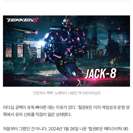
'건강박수 짝짝' 노래까지 나왔던 잭 ©반다이남코
리더십 공백이 유독 뼈아픈 데는 이유가 있다. '철권8'은 이미 게임성과 운영 양
쪽에서 유저 신뢰를 적잖이 잃은 상태였다.
처음부터 그랬던 건 아니다. 2024년 1월 26일 나온 '철권8'은 메타크리틱 90