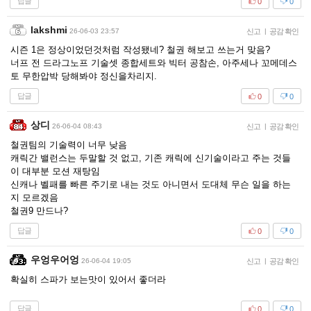
답글
0
0
lakshmi
26-06-03 23:57
신고
|
공감 확인
시즌 1은 정상이었던것처럼 작성됐네? 철권 해보고 쓰는거 맞음?
너프 전 드라그노프 기술셋 종합세트와 빅터 공참손, 아주세나 꼬메데스
토 무한압박 당해봐야 정신을차리지.
답글
0
0
상디
26-06-04 08:43
신고
|
공감 확인
철권팀의 기술력이 너무 낮음
캐릭간 밸런스는 두말할 것 없고, 기존 캐릭에 신기술이라고 주는 것들
이 대부분 모션 재탕임
신캐나 벨패를 빠른 주기로 내는 것도 아니면서 도대체 무슨 일을 하는
지 모르겠음
철권9 만드나?
답글
0
0
우엉우어엉
26-06-04 19:05
신고
|
공감 확인
확실히 스파가 보는맛이 있어서 좋더라
답글
0
0