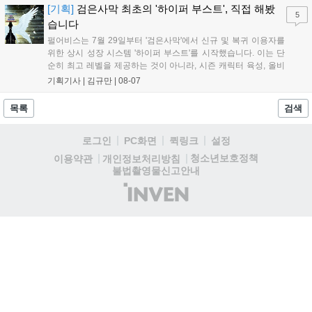
은 공식 페이지에서 확인 가능하다....
[기획]
검은사막 최초의 '하이퍼 부스트', 직접 해봤
5
습니다
펄어비스는 7월 29일부터 '검은사막'에서 신규 및 복귀 이용자를
위한 상시 성장 시스템 '하이퍼 부스트'를 시작했습니다. 이는 단
순히 최고 레벨을 제공하는 것이 아니라, 시즌 캐릭터 육성, 올비
아 아카데미 수료, 아침의 나라 설화 진행 등 4단계 과정을 통해
기획기사 |
김규만
|
08-07
게임에 적응하며 공방합 750을 목표로 성장하는 구조입니다. 이
용자는 과제를 완수하며 동(V) 투발라 장비와 검은별 무기, 카라
목록
검색
자드 장신구 등을 획득해 주요 콘텐츠에 진입할 수 있습니다....
로그인
PC화면
퀵링크
설정
청소년보호정책
이용약관
개인정보처리방침
불법촬영물신고안내
(주)
인
벤