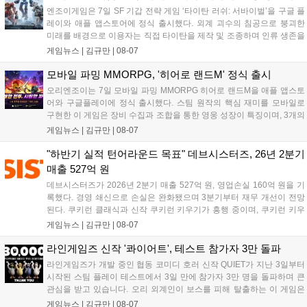
엔조이게임은 7일 SF 기갑 전략 게임 ‘타이탄 러쉬: 서바이벌’을 구글 플
레이와 애플 앱스토어에 정식 출시했다. 외계 괴수의 침공으로 붕괴한
미래를 배경으로 이용자는 직접 타이탄을 제작 및 조종하며 인류 생존을
위한 전투를 펼친다. 지휘관 모집, 피난처 운영, 연맹 협동 콘텐츠가 특징
게임뉴스 |
김규만
|
08-07
이며 출시를 기념해 접속 시 영웅 경험치와 다이아몬드 등 다양한 성장
지원 보상을 제공한다. 상세 내용은 공식 커뮤니티에서 확인 가능하다....
모바일 파밍 MMORPG, '히어로 랜드M' 정식 출시
오리엔조이는 7일 모바일 파밍 MMORPG 히어로 랜드M을 애플 앱스토
어와 구글플레이에 정식 출시했다. 스팀 원작의 핵심 재미를 모바일로
구현한 이 게임은 장비 수집과 조합을 통한 영웅 성장이 특징이며, 3개의
무기 스킬을 활용한 전략적 전투와 길드전 등 다양한 콘텐츠를 제공한
게임뉴스 |
김규만
|
08-07
다. 정식 출시를 기념해 사전예약자 50만 명 달성 보상을 포함한 다양한
혜택을 지급하며, 상세 내용은 공식 라운지에서 확인할 수 있다. 이용자
"하반기 실적 턴어라운드 목표" 데브시스터즈, 26년 2분기
는 게임 접속 및 주요 콘텐츠 플레이를 통해 성장을 지원받을 수 있다....
매출 527억 원
데브시스터즈가 2026년 2분기 매출 527억 원, 영업손실 160억 원을 기
록했다. 경영 쇄신으로 손실은 완화됐으며 3분기부터 재무 개선이 전망
된다. 쿠키런 클래식과 신작 쿠키런 키우기가 흥행 중이며, 쿠키런 키우
기는 13일 첫 업데이트를 시작으로 2주 간격의 콘텐츠를 제공한다. 또한
게임뉴스 |
김규만
|
08-07
9월 미국 로블록스 개발자 컨퍼런스에 참여해 IP 생태계를 확장할 계획
이다. 회사는 비용 효율화와 신작 흥행을 통해 하반기 실적 턴어라운드
라인게임즈 신작 '콰이어트', 테스트 참가자 3만 돌파
를 이끌 방침이다....
라인게임즈가 개발 중인 협동 코미디 호러 신작 QUIET가 지난 3일부터
시작된 스팀 플레이 테스트에서 3일 만에 참가자 3만 명을 돌파하며 큰
관심을 받고 있습니다. 오리 외계인이 보스를 피해 탈출하는 이 게임은
최대 4인 협동을 지원하며, 소음 관리와 물리 법칙을 활용한 전략적 플레
게임뉴스 |
김규만
|
08-07