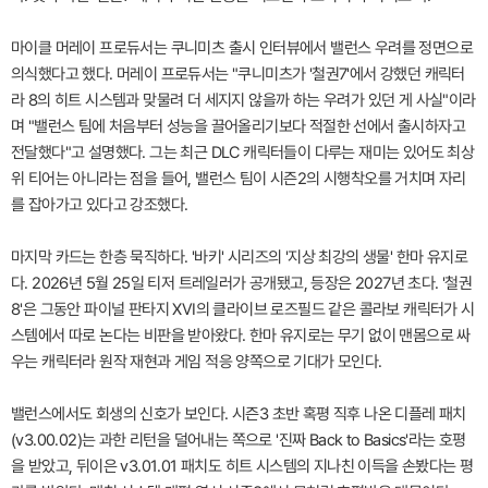
마이클 머레이 프로듀서는 쿠니미츠 출시 인터뷰에서 밸런스 우려를 정면으로
의식했다고 했다. 머레이 프로듀서는 "쿠니미츠가 '철권7'에서 강했던 캐릭터
라 8의 히트 시스템과 맞물려 더 세지지 않을까 하는 우려가 있던 게 사실"이라
며 "밸런스 팀에 처음부터 성능을 끌어올리기보다 적절한 선에서 출시하자고
전달했다"고 설명했다. 그는 최근 DLC 캐릭터들이 다루는 재미는 있어도 최상
위 티어는 아니라는 점을 들어, 밸런스 팀이 시즌2의 시행착오를 거치며 자리
를 잡아가고 있다고 강조했다.
마지막 카드는 한층 묵직하다. '바키' 시리즈의 '지상 최강의 생물' 한마 유지로
다. 2026년 5월 25일 티저 트레일러가 공개됐고, 등장은 2027년 초다. '철권
8'은 그동안 파이널 판타지 XVI의 클라이브 로즈필드 같은 콜라보 캐릭터가 시
스템에서 따로 논다는 비판을 받아왔다. 한마 유지로는 무기 없이 맨몸으로 싸
우는 캐릭터라 원작 재현과 게임 적응 양쪽으로 기대가 모인다.
밸런스에서도 회생의 신호가 보인다. 시즌3 초반 혹평 직후 나온 디플레 패치
(v3.00.02)는 과한 리턴을 덜어내는 쪽으로 '진짜 Back to Basics'라는 호평
을 받았고, 뒤이은 v3.01.01 패치도 히트 시스템의 지나친 이득을 손봤다는 평