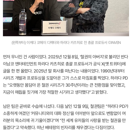
(왼쪽부터) 이케다 코헤이 디렉터와 하라다 카츠히로 전 총괄 프로듀서 ©INVEN
먼저 무너진 건 사람이었다. 2025년 12월 8일, '철권의 아버지'로 불리던 반다
이남코 엔터테인먼트 하라다 카츠히로 총괄 프로듀서가 공식 X(옛 트위터)에
글을 한 편 올렸다. 2025년 말 회사를 떠난다는 내용이었다. 1990년대부터
시리즈 개발과 프로듀싱을 도맡아온 그가 스스로 마침표를 찍었다. 하라다 PD
는 "오랫동안 몸담아 온 철권 시리즈가 30주년이라는 큰 전환점을 맞이했고,
지금이 매듭을 짓기에 가장 적절한 시기라고 생각했다"고 밝혔다.
남은 팀은 곧바로 수습에 나섰다. 다음 날인 12월 9일, 철권팀은 "하라다 PD가
소중하게 여겼던 '커뮤니티와의 대화 정신'을 이어받아 앞으로도 변함없이 여
러분의 목소리에 귀 기울이겠다"며 "전 세계 유저들의 사랑을 받는 철권을 만
들겠다"고 약속했다. 떠난 베테랑의 빈자리를 채우겠다는 다짐이었다.