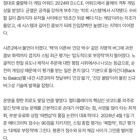
점대로 출발해 더 게임 어워드 2024와 D.I.C.E. 어워드에서 올해의 격투 게임
상을 받았다. 균열은 공격을 강하게 부추기는 '히트 시스템'에서 시작됐다. 수비
할 길이 좁아지자 유저들 사이에선 '15초간 뒤로 빼다 지는 게임'이라는 자조가
돌았고, 새 시스템과 길어진 콤보가 되레 진입장벽만 높였다는 지적이 이어졌
다.
시즌2에서 불만이 터졌다. '잭'의 이른바 '건강 박수' 같은 치명적 버그에 과한
콤보 화력까지 겹치자 스팀 최근 평가는 '압도적으로 부정적'까지 떨어졌다. 노
골적인 현질 유도나 제작사 추문에 대한 평점 시위에서나 나오는 등급으로, 순
전히 게임성 때문에 이 평가를 받는 일은 흔치 않다. '기본으로 돌아간다(Back
to Basics)'를 내건 시즌3마저 첫날부터 '건강 밟기', '건강 꿀밤'이라 불린 신규
버그성 기술에 발목을 잡혔다.
운영을 향한 피로도 쌓일 만큼 쌓였다. 멀티플레이의 핵심인 넷코드를 외주로
맡긴 탓에 성능 문제를 근본적으로 손대기 어렵다는 점, 사양을 많이 타는 최적
화, 부분 유료화 상점 '테켄샵'의 품질 논란이 대표적이다. 2026년 4월 1일 기
준 메타크리틱 점수는 90점을 지키지만, 스팀 종합 평가는 '복합적', 최근 평가
는 '대체로 부정적'에 그친다. 평론가 점수와 유저 체감 사이가 그만큼 벌어졌
다.