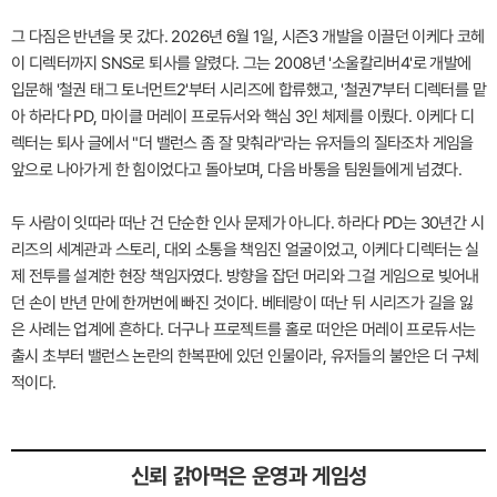
그 다짐은 반년을 못 갔다. 2026년 6월 1일, 시즌3 개발을 이끌던 이케다 코헤
이 디렉터까지 SNS로 퇴사를 알렸다. 그는 2008년 '소울칼리버4'로 개발에
입문해 '철권 태그 토너먼트2'부터 시리즈에 합류했고, '철권7'부터 디렉터를 맡
아 하라다 PD, 마이클 머레이 프로듀서와 핵심 3인 체제를 이뤘다. 이케다 디
렉터는 퇴사 글에서 "더 밸런스 좀 잘 맞춰라"라는 유저들의 질타조차 게임을
앞으로 나아가게 한 힘이었다고 돌아보며, 다음 바통을 팀원들에게 넘겼다.
두 사람이 잇따라 떠난 건 단순한 인사 문제가 아니다. 하라다 PD는 30년간 시
리즈의 세계관과 스토리, 대외 소통을 책임진 얼굴이었고, 이케다 디렉터는 실
제 전투를 설계한 현장 책임자였다. 방향을 잡던 머리와 그걸 게임으로 빚어내
던 손이 반년 만에 한꺼번에 빠진 것이다. 베테랑이 떠난 뒤 시리즈가 길을 잃
은 사례는 업계에 흔하다. 더구나 프로젝트를 홀로 떠안은 머레이 프로듀서는
출시 초부터 밸런스 논란의 한복판에 있던 인물이라, 유저들의 불안은 더 구체
적이다.
신뢰 갉아먹은 운영과 게임성