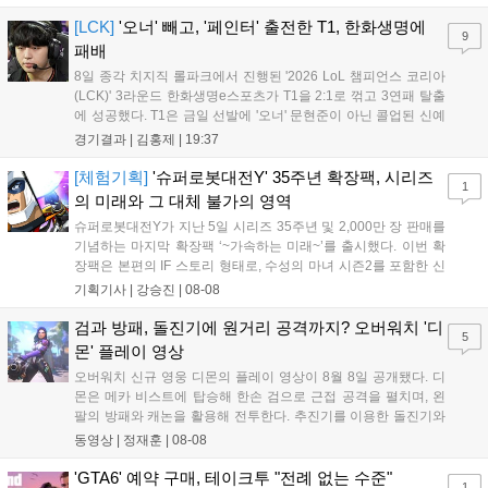
아쉬운 결과를 맞이하게 됐다. 이하 T1 임재현 감독대행과 '페이
즈' 김수환의 인터뷰 내...
[LCK]
'오너' 빼고, '페인터' 출전한 T1, 한화생명에
9
패배
8일 종각 치지직 롤파크에서 진행된 '2026 LoL 챔피언스 코리아
(LCK)' 3라운드 한화생명e스포츠가 T1을 2:1로 꺾고 3연패 탈출
에 성공했다. T1은 금일 선발에 '오너' 문현준이 아닌 콜업된 신예
'페인터' 김은후를 투입했지만, 결국 1:2로 패배하고 말았다. T1은
경기결과 |
김홍제
|
19:37
'케리아'의 카밀이 좋은 플레이를 통해 한화생명 바텀 듀오의 점멸
을 빼냈다....
[체험기획]
'슈퍼로봇대전Y' 35주년 확장팩, 시리즈
1
의 미래와 그 대체 불가의 영역
슈퍼로봇대전Y가 지난 5일 시리즈 35주년 및 2,000만 장 판매를
기념하는 마지막 확장팩 ‘~가속하는 미래~’를 출시했다. 이번 확
장팩은 본편의 IF 스토리 형태로, 수성의 마녀 시즌2를 포함한 신
규 참전작과 크로스오버 합체기를 선보이며 작품을 완결 짓는다.
기획기사 |
강승진
|
08-08
기존 연출의 한계와 로봇 게임 시장의 어려움 속에서도 팬들이 원
하는 몰입감 있는 서사와 조합을 구현하며 시리즈의 미래를 향한
검과 방패, 돌진기에 원거리 공격까지? 오버워치 '디
5
새로운 가능성을 제시했다....
몬' 플레이 영상
오버워치 신규 영웅 디몬의 플레이 영상이 8월 8일 공개됐다. 디
몬은 메카 비스트에 탑승해 한손 검으로 근접 공격을 펼치며, 왼
팔의 방패와 캐논을 활용해 전투한다. 추진기를 이용한 돌진기와
참격 형태의 궁극기를 보유했고, 메카 파괴 시 맨몸으로 기관총을
동영상 |
정재훈
|
08-08
사용하는 특징이 있다. 디몬은 오는 8월 12일 시작되는 시즌4 부
산의 영웅들 업데이트를 통해 정식 출시될 예정이다....
'GTA6' 예약 구매, 테이크투 "전례 없는 수준"
1