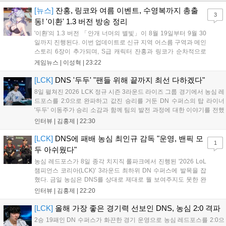
[뉴스]
잔홍, 링코와 여름 이벤트, 수영복까지 총출
3
동! '이환' 1.3 버전 방송 정리
'이환'의 1.3 버전 「안개 너머의 별빛」이 8월 19일부터 9월 30
일까지 진행된다. 이번 업데이트로 신규 지역 어스름 구역과 메인
스토리 6장이 추가되며, S급 캐릭터 잔홍과 링코가 순차적으로
등장한다. 여름 시즌을 맞아 비치발리볼, 수상 오토바이 등 다채
게임뉴스 |
이성혁
|
23:22
로운 이벤트가 열리고, 캐릭터 렌더링 개선 및 랜덤 코스튬 등 편
의성도 강화된다. 8월 11일까지 사용 가능한 교환 코드 3종이 제
[LCK]
DNS '두두' "팬들 위해 끝까지 최선 다하겠다"
공되며, 상세 일정은 공식 채널을 통해 확인할 수 있다....
8일 펼쳐진 2026 LCK 정규 시즌 3라운드 라이즈 그룹 경기에서 농심 레
드포스를 2:0으로 완파하고 값진 승리를 거둔 DN 수퍼스의 탑 라이너
'두두' 이동주가 승리 소감과 함께 팀의 발전 과정에 대한 이야기를 전했
다. 먼저 오랜만의 2:0 완승에 대해 '두두'는 "진짜 오랜만에 거둔 2:0 승
인터뷰 |
김홍제
|
22:30
리라 기쁘다. 특히 불리했던 1세트를 역전승으로 이끌어내...
[LCK]
DNS에 패배 농심 최인규 감독 "운영, 밴픽 모
1
두 아쉬웠다"
농심 레드포스가 8일 종각 치지직 롤파크에서 진행된 '2026 LoL
챔피언스 코리아(LCK)' 3라운드 최하위 DN 수퍼스에 발목을 잡
혔다. 금일 농심은 DNS를 상대로 제대로 뭘 보여주지도 못한 완
패를 당하고 말았다. 이하 농심 레드포스 최인규 감독과 '리헨즈'
인터뷰 |
김홍제
|
22:20
손시우의 인터뷰 전문이다. Q. 금일 DNS에 0:2로 패배했는데? 최
인규 감독 : 모든 경...
[LCK]
올해 가장 좋은 경기력 선보인 DNS, 농심 2:0 격파
2승 19패인 DN 수퍼스가 화끈한 경기 운영으로 농심 레드포스를 2:0으