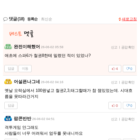
댓글
(18)
등록순
|
최신순
새로고침
완전이해했어
26-06-02 05:58
신고
|
공감 확인
애초에 스파6가 철권8한테 밀렸던 적이 있었나?
답글
이동
4
0
어설픈나그네
26-06-02 04:16
신고
|
공감 확인
옛날 오락실에서 100원넣고 철권2,3,태그할때가 참 잼있었는데. 시대흐
름을 못따라간거지
답글
0
0
팝콘반반
26-06-02 04:51
신고
|
공감 확인
격투게임 안그래도
사람들이 너무 어려워서 엄두를 못내니까요