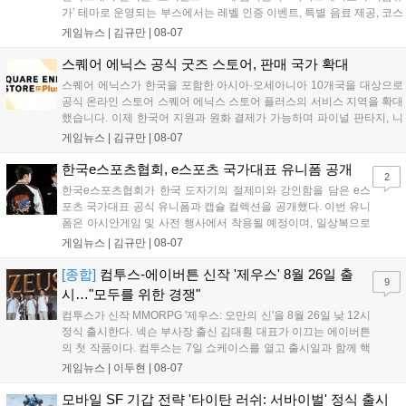
가’ 테마로 운영되는 부스에서는 레벨 인증 이벤트, 특별 음료 제공, 코스
프레 모델 포토존 등 다채로운 행사가 진행된다. 유명 코스어 7인이 캐릭
게임뉴스 |
김규만
|
08-07
터로 변신해 이용자를 맞이하며, SNS 인증 시 추가 굿즈도 증정한다. 자
세한 정보는 공식 커뮤니티에서 확인 가능하다....
스퀘어 에닉스 공식 굿즈 스토어, 판매 국가 확대
스퀘어 에닉스가 한국을 포함한 아시아·오세아니아 10개국을 대상으로
공식 온라인 스토어 스퀘어 에닉스 스토어 플러스의 서비스 지역을 확대
했습니다. 이제 한국어 지원과 원화 결제가 가능하며 파이널 판타지, 니
어 등 주요 게임의 피규어, 굿즈를 구매할 수 있습니다. 신상품이 순차적
게임뉴스 |
김규만
|
08-07
으로 추가될 예정이며 이용자는 사이트에서 국가를 한국으로 설정해 이
용 가능합니다....
한국e스포츠협회, e스포츠 국가대표 유니폼 공개
2
한국e스포츠협회가 한국 도자기의 절제미와 강인함을 담은 e스
포츠 국가대표 공식 유니폼과 캡슐 컬렉션을 공개했다. 이번 유니
폼은 아시안게임 및 사전 행사에서 착용될 예정이며, 일상복으로
구성된 컬렉션은 오는 8월 28일부터 골스튜디오 공식 홈페이지
게임뉴스 |
김규만
|
08-07
와 무신사, 오프라인 매장에서 판매된다. 다만 아시안게임 결선에
서는 대회 규정에 따라 별도의 유니폼을 착용할 계획이다....
[종합]
컴투스-에이버튼 신작 '제우스' 8월 26일 출
9
시…"모두를 위한 경쟁"
컴투스가 신작 MMORPG '제우스: 오만의 신'을 8월 26일 낮 12시
정식 출시한다. 넥슨 부사장 출신 김대훤 대표가 이끄는 에이버튼
의 첫 작품이다. 컴투스는 7일 쇼케이스를 열고 출시일과 함께 핵
심 콘텐츠, 유료화 정책, 운영 방향을 공개했다. 캐릭터명 선점은
게임뉴스 |
이두현
|
08-07
8월 13일 오후 8시 시작한다. '제우스: 오만의 신'은 최고신 제우스
의 오만으로 균열이...
모바일 SF 기갑 전략 '타이탄 러쉬: 서바이벌' 정식 출시