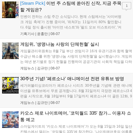
'마블 투혼: 파이팅 소울즈'와 레트로 수리 시뮬레이션 '리스토
[Steam Pick]
이번 주 스팀에 쏟아진 신작, 지금 주목
1
리'도 스팀에 정식 출시되었습니다....
할 게임은?
인벤이 전하는 스팀 주간 소식입니다. 현재 스팀에서는 '사이버펑
크 게임 축제'가 진행 중이며, '위쳐3'는 11일까지 80% 할인합니
다. 6일 정식 출시된 '아이언 네스트'와 '필드 오브 미스트리아', '커
세어 코브'가 호평받고 있습니다. 한편, 7일 출시된 '마블 투혼'은
기획기사 |
윤홍만
|
08-07
태그 시스템에 대한 호불호가 갈리며 복합적 평가를 기록 중입니
다. 유비소프트의 '고스트리콘: 와일드랜드'는 7년 만의 대규모 업
게임위, '생명나눔 사랑의 단체헌혈' 실시
데이트 '라스트 라이츠'와 함께 95% 할인 중입니다....
게임물관리위원회는 8월 7일 부산 센텀지구 16개 유관기관과 함께 혈액
수급난 해소를 위한 '생명나눔 사랑의 단체헌혈'을 실시했습니다. 게임위
는 매년 분기별로 정기 헌혈을 진행하며 공공기관의 사회적 책임을 다하
고 있으며, 이번 행사에는 영화진흥위원회 등 14개 기관 임직원이 동참
게임뉴스 |
김규만
|
08-07
해 생명 나눔을 실천했습니다. 서태건 위원장은 이웃의 생명을 지키는
따뜻한 실천에 참여한 모든 임직원에게 감사의 뜻을 전하며 헌혈 문화
30주년 기념! '페르소나' 애니메이션 전편 유튜브 방영
확산에 앞장섰습니다....
세가퍼블리싱코리아가 페르소나 시리즈 30주년을 기념해 관련 애니메
이션을 유튜브에서 무료 공개합니다. 8월 31일까지 극장판 페르소나3 4
편을 시작으로, 8월 18일부터 9월 17일까지 페르소나4 더 골든 12화, 9
월 15일부터 10월 14일까지 페르소나5 시리즈가 순차 공개됩니다. 또한
게임뉴스 |
김규만
|
08-07
8월 16일까지 SNS를 통해 축하 메시지를 모집하며, 선정된 내용은 기념
영상 및 대형 전광판에 소개될 예정입니다....
카오스 제로 나이트메어, '코믹월드 335' 참가... 이용자 소
통 예고
스마일게이트의 ‘카오스 제로 나이트메어’가 오는 8월 15일과 16일 일산
킨텍스에서 열리는 ‘코믹월드 335’에 참가한다. ‘나이트메어호의 여름휴