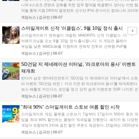
니와 e스포츠 콘텐츠 강화를 위한 업무 협약을 체결했다. 양사는 이번 협
약을 통해 키움 DRX의 발로란트 선수단 IP와 온사이드 컴퍼니의 크리에
이터 네트워크를 결합하여 정규 및 특별 콘텐츠를 공동 기획한다. 또한
게임뉴스 |
김규만
|
08-07
디지털 콘텐츠 제작을 넘어 팬들이 직접 참여하는 오프라인 행사 등 온·
오프라인 연계 프로그램을 순차적으로 선보이며 e스포츠 생태계 확장에
스마일게이트 신작 '이클립스', 9월 10일 정식 출시
4
나설 계획이다....
스마일게이트가 엔픽셀이 개발한 MMORPG 신작 이클립스: 더
어웨이크닝을 오는 9월 10일 정식 출시합니다. 이 게임은 플레이
부담을 낮춘 MMOLite를 지향하며 전략적 전투와 선택형 PvP를
특징으로 합니다. 현재 공식 홈페이지와 앱 마켓에서 사전등록을
게임뉴스 |
김규만
|
08-07
진행 중이며 참여자에게는 초월 소환권 등 다양한 보상을 제공합
니다. 또한 카카오톡 채널 추가 시 주차별 스페셜 쿠폰과 한정 스
SD건담 지 제네레이션 이터널, '라크로아의 용사' 이벤트
킨, 경품 이벤트 등 풍성한 혜택을 마련해 이용자들의 기대를 모
재개최
으고 있습니다....
반다이 남코 엔터테인먼트가 ‘SD건담 지 제네레이션 이터널’에서 스토
리 이벤트 ‘SD건담 외전Ⅰ 지크 지온 편 라크로아의 용사’를 재개최한다.
보스 배틀로 카드다스 코인을 얻고 강적 습격 이벤트로 SSR 나이트 건
담을 획득할 수 있다. 로그인 보너스로 최대 다이아 3,000개를 지급하며,
게임뉴스 |
김규만
|
08-07
8월 31일까지 실물대 유니콘 건담 입상 피날레를 기념해 SSR 유닛을 전
원 증정한다. 또한 9월 30일까지 공식 유튜브에서 특별 프로그램을 시청
"최대 90%" 스마일게이트 스토브 여름 할인 시작
할 수 있다....
스마일게이트 게임 플랫폼 스토브가 7일부터 17일까지 500여 종의 게
임을 최대 90% 할인하는 쿨썸머 빅세일을 진행한다. 페치카 등 다양한
게임이 포함되며 3차에 걸친 할인 쿠폰도 제공된다. 15일에는 1920년대
경성 배경의 신작 그날의 신문이 출시되며, 15일부터 17일까지는 국내
게임뉴스 |
김규만
|
08-07
개발사 게임을 위한 시크릿 쿠폰도 추가 발행될 예정이다. 자세한 내용