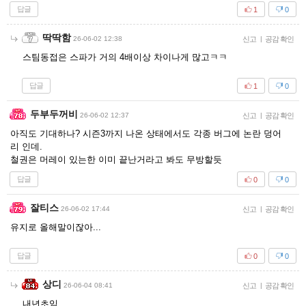
답글
1
0
딱딱함
26-06-02 12:38
신고
|
공감 확인
스팀동접은 스파가 거의 4배이상 차이나게 많고ㅋㅋ
답글
1
0
두부두꺼비
26-06-02 12:37
신고
|
공감 확인
아직도 기대하나? 시즌3까지 나온 상태에서도 각종 버그에 논란 덩어
리 인데.
철권은 머레이 있는한 이미 끝난거라고 봐도 무방할듯
답글
0
0
잘티스
26-06-02 17:44
신고
|
공감 확인
유지로 올해말이잖아...
답글
0
0
상디
26-06-04 08:41
신고
|
공감 확인
내년초임