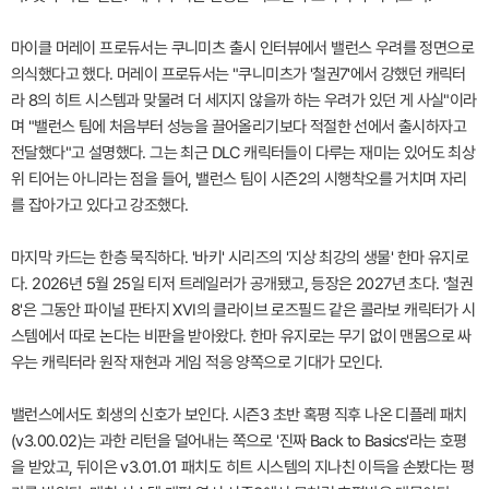
마이클 머레이 프로듀서는 쿠니미츠 출시 인터뷰에서 밸런스 우려를 정면으로
의식했다고 했다. 머레이 프로듀서는 "쿠니미츠가 '철권7'에서 강했던 캐릭터
라 8의 히트 시스템과 맞물려 더 세지지 않을까 하는 우려가 있던 게 사실"이라
며 "밸런스 팀에 처음부터 성능을 끌어올리기보다 적절한 선에서 출시하자고
전달했다"고 설명했다. 그는 최근 DLC 캐릭터들이 다루는 재미는 있어도 최상
위 티어는 아니라는 점을 들어, 밸런스 팀이 시즌2의 시행착오를 거치며 자리
를 잡아가고 있다고 강조했다.
마지막 카드는 한층 묵직하다. '바키' 시리즈의 '지상 최강의 생물' 한마 유지로
다. 2026년 5월 25일 티저 트레일러가 공개됐고, 등장은 2027년 초다. '철권
8'은 그동안 파이널 판타지 XVI의 클라이브 로즈필드 같은 콜라보 캐릭터가 시
스템에서 따로 논다는 비판을 받아왔다. 한마 유지로는 무기 없이 맨몸으로 싸
우는 캐릭터라 원작 재현과 게임 적응 양쪽으로 기대가 모인다.
밸런스에서도 회생의 신호가 보인다. 시즌3 초반 혹평 직후 나온 디플레 패치
(v3.00.02)는 과한 리턴을 덜어내는 쪽으로 '진짜 Back to Basics'라는 호평
을 받았고, 뒤이은 v3.01.01 패치도 히트 시스템의 지나친 이득을 손봤다는 평