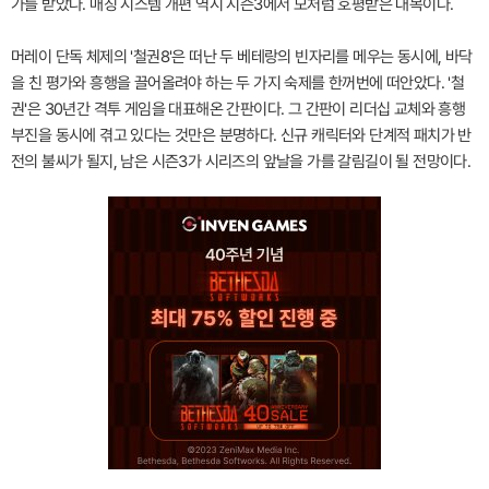
가를 받았다. 매칭 시스템 개편 역시 시즌3에서 모처럼 호평받은 대목이다.
머레이 단독 체제의 '철권8'은 떠난 두 베테랑의 빈자리를 메우는 동시에, 바닥
을 친 평가와 흥행을 끌어올려야 하는 두 가지 숙제를 한꺼번에 떠안았다. '철
권'은 30년간 격투 게임을 대표해온 간판이다. 그 간판이 리더십 교체와 흥행
부진을 동시에 겪고 있다는 것만은 분명하다. 신규 캐릭터와 단계적 패치가 반
전의 불씨가 될지, 남은 시즌3가 시리즈의 앞날을 가를 갈림길이 될 전망이다.