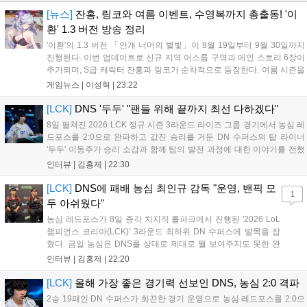
[뉴스]
잔홍, 링코와 여름 이벤트, 수영복까지 총출동! '이
환' 1.3 버전 방송 정리
'이환'의 1.3 버전 「안개 너머의 별빛」이 8월 19일부터 9월 30일까지
진행된다. 이번 업데이트로 신규 지역 어스름 구역과 메인 스토리 6장이
추가되며, S급 캐릭터 잔홍과 링코가 순차적으로 등장한다. 여름 시즌을
맞아 비치발리볼, 수상 오토바이 등 다채로운 이벤트가 열리고, 캐릭터
게임뉴스 |
이성혁
|
23:22
렌더링 개선 및 랜덤 코스튬 등 편의성도 강화된다. 8월 11일까지 사용
가능한 교환 코드 3종이 제공되며, 상세 일정은 공식 채널을 통해 확인할
[LCK]
DNS '두두' "팬들 위해 끝까지 최선 다하겠다"
수 있다....
8일 펼쳐진 2026 LCK 정규 시즌 3라운드 라이즈 그룹 경기에서 농심 레
드포스를 2:0으로 완파하고 값진 승리를 거둔 DN 수퍼스의 탑 라이너
'두두' 이동주가 승리 소감과 함께 팀의 발전 과정에 대한 이야기를 전했
다. 먼저 오랜만의 2:0 완승에 대해 '두두'는 "진짜 오랜만에 거둔 2:0 승
인터뷰 |
김홍제
|
22:30
리라 기쁘다. 특히 불리했던 1세트를 역전승으로 이끌어내...
[LCK]
DNS에 패배 농심 최인규 감독 "운영, 밴픽 모
1
두 아쉬웠다"
농심 레드포스가 8일 종각 치지직 롤파크에서 진행된 '2026 LoL
챔피언스 코리아(LCK)' 3라운드 최하위 DN 수퍼스에 발목을 잡
혔다. 금일 농심은 DNS를 상대로 제대로 뭘 보여주지도 못한 완
패를 당하고 말았다. 이하 농심 레드포스 최인규 감독과 '리헨즈'
인터뷰 |
김홍제
|
22:20
손시우의 인터뷰 전문이다. Q. 금일 DNS에 0:2로 패배했는데? 최
인규 감독 : 모든 경...
[LCK]
올해 가장 좋은 경기력 선보인 DNS, 농심 2:0 격파
2승 19패인 DN 수퍼스가 화끈한 경기 운영으로 농심 레드포스를 2:0으