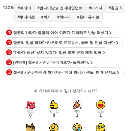
TAGS:
#머레이
#반다이남코 엔터테인먼트
#이케다
#철권 8
#쿠니미츠
#퇴사
#하다라
#한마 유지로
철권8, 하라다 총괄에 이어 이케다 디렉터도 반남 떠났다
철권의 얼굴 하라다 카츠히로 프로듀서, 올해 말 반남 떠난다
'하라다 정신' 잊지 않겠다, 철권 향후 운영 계획 발표
[인터뷰] 철권8 시즌3, '쿠니미츠'가 돌아왔다.
철권8 시즌3 마지막 참가자는 '지상 최강의 생물' 한마 유지로
이 기사에 대해 어떻게 생각하시나요?
만점
좋아요
파티
웃음
0
8
1
1