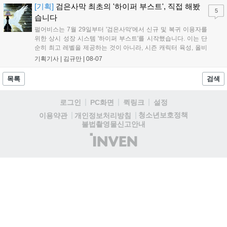
은 공식 페이지에서 확인 가능하다....
[기획]
검은사막 최초의 '하이퍼 부스트', 직접 해봤
5
습니다
펄어비스는 7월 29일부터 '검은사막'에서 신규 및 복귀 이용자를
위한 상시 성장 시스템 '하이퍼 부스트'를 시작했습니다. 이는 단
순히 최고 레벨을 제공하는 것이 아니라, 시즌 캐릭터 육성, 올비
아 아카데미 수료, 아침의 나라 설화 진행 등 4단계 과정을 통해
기획기사 |
김규만
|
08-07
게임에 적응하며 공방합 750을 목표로 성장하는 구조입니다. 이
용자는 과제를 완수하며 동(V) 투발라 장비와 검은별 무기, 카라
목록
검색
자드 장신구 등을 획득해 주요 콘텐츠에 진입할 수 있습니다....
로그인
PC화면
퀵링크
설정
청소년보호정책
이용약관
개인정보처리방침
불법촬영물신고안내
(주)
인
벤