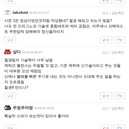
답글
0
0
lakshmi
26-06-03 23:57
신고
|
공감 확인
시즌 1은 정상이었던것처럼 작성됐네? 철권 해보고 쓰는거 맞음?
너프 전 드라그노프 기술셋 종합세트와 빅터 공참손, 아주세나 꼬메데스
토 무한압박 당해봐야 정신을차리지.
답글
0
0
상디
26-06-04 08:43
신고
|
공감 확인
철권팀의 기술력이 너무 낮음
캐릭간 밸런스는 두말할 것 없고, 기존 캐릭에 신기술이라고 주는 것들
이 대부분 모션 재탕임
신캐나 벨패를 빠른 주기로 내는 것도 아니면서 도대체 무슨 일을 하는
지 모르겠음
철권9 만드나?
답글
0
0
우엉우어엉
26-06-04 19:05
신고
|
공감 확인
확실히 스파가 보는맛이 있어서 좋더라
답글
0
0