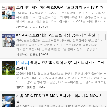
이가 핵심입니다. 라인게임즈는 수집된 이용자 피드백을 반영해 게임성
을 개선 중이며, 상세 정보는 스팀 페이지에서 확인 가능합니다....
그라비티 게임 어라이즈(GGA), '도쿄 게임 던전13' 참가
그라비티 게임 어라이즈(GGA)가 오는 8월 8일 오전 11시부터 오후 5시
까지 일본 도쿄도립 산업무역센터 하마마쓰초관에서 열리는 인디 게임
전시회 ‘도쿄 게임 던전 13’에 참가합니다. GGA는 이번 행사에서
‘JALECO ARCADE COLLECTION’ 시리즈의 미공개 작품 12종을 최초
게임뉴스 |
김규만
|
08-07
공개하며, ‘다함께 쿠키요미. 월드 한국 Ver.’ 등 다양한 인디 게임을 선보
입니다. 시연 참여 관람객에게는 선착순으로 특별 굿즈를 증정하며, 인
KeSPA-스포츠서울, 'e스포츠 대상' 공동 개최 추진
1
디 게임 생태계 활성화와 신규 타이틀 반응 확인을 목표로 합니다....
한국e스포츠협회와 스포츠서울은 지난 6일 업무협약을 맺고 올
해 대한민국 e스포츠 발전을 위한 ‘e스포츠 대상’을 공동 개최하
기로 합의했습니다. 양측은 이번 협약을 통해 시상식의 공정성과
전문성을 강화하고 MZ세대를 겨냥한 미디어 영향력을 확대해 e
게임뉴스 |
김규만
|
08-07
스포츠 전 종목을 아우르는 대표 연례 행사로 육성할 계획입니다.
김영만 회장은 10년 만에 재추진되는 이번 시상식이 e스포츠의
[인터뷰]
한밤 시즌2 '울라텍의 저주', 서사부터 엔드 콘텐
성과와 가치를 널리 알리는 권위 있는 행사가 되도록 노력하겠다
츠까지
고 밝혔습니다....
2026년 8월 7일, 월드오브워크래프트: 한밤의 두 번째 시즌 '울라텍의 저
주' 개발자 인터뷰가 진행되었습니다. 이번 업데이트는 신규 야외 지역
'똬리의 섬'과 공격대 '맹독 심연', 야외 우두머리를 인스턴스로 재해석한
'소굴'을 포함합니다. 개발진은 하우징 시스템 개선 및 신화+ 던전 로테이
인터뷰 |
정재훈
|
08-07
션, 공격대 보상 강화 등을 예고하며, 한국 팬들의 열정적인 성원에 감사
를 표했습니다....
키움 DRX, FPS 전문 MCN 온사이드 컴퍼니와 MOU 체
결
키움 DRX가 지난 8월 5일 서울타워에서 FPS 전문 MCN 온사이드 컴퍼