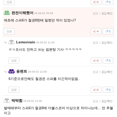
답글
0
0
완전이해했어
26-06-02 05:58
신고
|
공감 확인
애초에 스파6가 철권8한테 밀렸던 적이 있었나?
답글
4
0
Lemonrain
26-06-02 11:45
신고
|
공감 확인
ㄹㅇ조사도 안하고 쓰는 씹분탕 기사 ㅋㅋㅋㅋㅋ
답글
0
0
용펜트
26-06-02 12:08
신고
|
공감 확인
6기준으로안해도 철권은 스파를 이긴적이없음..
답글
0
0
딱딱함
26-06-02 12:36
신고
|
공감 확인
발매때부터 스파6가 철권8에 더블스코어 이상으로 차이나는데... 먼 추월
이고