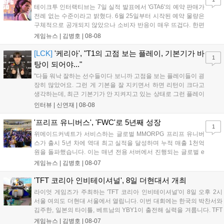
테이크투 인터랙티브는 7일 실적 발표에서 'GTA6'의 예약 판매가
전례 없는 수준이라고 밝혔다. 6월 25일부터 시작된 예약 물량은
구체적으로 공개되지 않았으나 소비자 반응이 매우 뜨겁다. 한편
11월 19일 PS5와 Xbox 시리즈 X|S로 정식 출시될 예정이며, 록
게임뉴스 |
김병호
|
08-08
스타 게임즈는 한국 시각 28일 오전 4시 넷플릭스를 통해 장편 영
상 'Grand Theft Auto VI: An Extended Look'을 최초 공개할 계획
[LCK]
'케리아', "T1의 고점 보는 플레이, 기본기가 바
1
이다....
탕이 되어야..."
"다들 워낙 잘하는 선수들이다 보니까 고점을 보는 플레이들이 굉
장히 많았어요. 그런 게 기본을 잘 지키면서 하면 리턴이 크다고
생각하는데, 최근 기본기가 안 지켜지고 있는 상태로 그런 플레이
를 추구하다 보니까 팀적으로 안 좋은 사고가 계속 많이 났던 것
인터뷰 |
신연재
|
08-08
같습니다." T1은 6일 서울 종로구 치지직 롤파크에서 열린 '2026
LoL 챔피언스 코리아(LCK)'...
'프리프 유니버스', 'FWC'로 5년째 성장
1
위메이드커넥트가 서비스하는 글로벌 MMORPG 프리프 유니버
스가 출시 5년 차에 역대 최고 실적을 달성하며 누적 매출 1천억
원을 돌파했습니다. 이는 매년 전용 서버에서 진행되는 글로벌 e
스포츠 대회 FWC의 영향이 큽니다. FWC는 이용자가 동일한 조
게임뉴스 |
김병호
|
08-07
건에서 시즌을 함께 즐기는 구조로, 올해 4월 시작된 FWC 2026
은 전년 대비 매출과 이용자 지표가 대폭 상승하는 성과를 냈습니
'TFT 코리아 인비테이셔널', 8일 더현대서 개최
다. 오는 10월 필리핀 마닐라에서 총상금 11만 달러 규모의 제4회
라이엇 게임즈가 주최하는 'TFT 코리아 인비테이셔널'이 8일 오후 2시
FWC 그랜드 파이널이 개최될 예정이며, 위메이드커넥트는 이를
서울 여의도 더현대 서울에서 열립니다. 이번 대회에는 한국의 박찬서와
통해 커뮤니티 중심의 장기 성장 모델을 지속할 방침입니다....
김주한, 일본의 타이틀, 베트남의 YBY1이 출전해 실력을 겨룹니다. TFT
는 소속팀 없이 개인 자격으로 참가하는 독특한 대회 구조를 가지며, 누
게임뉴스 |
김병호
|
08-07