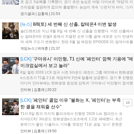
로 잡고 3승째를 기록했다. 경기 초반 농심은 바텀 다이브로 '덕담'의 이
즈리얼을 깔끔하게 잡으며 출발했다. 농심이 계속 '스펀지'의 바이, '스카
웃'의 신드라가 맹활약하며 초반부터 잡은 주도권을 계속 잘 굴렸다.
경기결과 |
김홍제
|
21:53
DNS는 불리하지만 골드 차이는 크게 벌어지지 않으며 잘 따라가고 있
었...
[뉴스]
8/8(토) 세 번째 신 선출, 칼테온4 이변 발생
솔(인챈트)은 지난 8월 8일 세 번째 신 선출을 진행했다. 이번 선출에서
는 칼테온4와 린델4 등에서 치열한 순위 다툼 끝에 새로운 신이 탄생하
며 세력 구도가 변화했다. 한편 8월 말 예정된 EPISODE 01 업데이트를
통해 월드 콘텐츠가 추가될 예정이며, 이를 통해 추후 주신 및 절대신에
게임뉴스 |
박재훈
|
21:37
대한 정보가 공개될 것으로 기대된다. 서버별 입지 확보를 위한 경쟁은
더욱 가속화될 전망이다....
[LCK]
'구마유시' 이민형, T1 신예 '페인터' 깜짝 기용에 "메
이크업실에서 보고 놀라"
8일 열린 2026 LCK 정규 시즌 3라운드 레전드 그룹 매치에서 한화생명
e스포츠가 T1을 2:1로 제압하며 3연패 탈출에 성공했다. 경기 후 진행된
미디어 인터뷰에는 한화생명 윤성영 감독과 '구마유시' 이민형이 참석했
다. 먼저 승리 소감에 대해 윤성영 감독은 "오랜만에 승리해 기분이 좋고,
인터뷰 |
김홍제
|
20:22
남은 경기도 잘 준비하겠다"고 밝혔으며, '구마유시' 역시 "3...
[LCK]
'페인터' 콜업 이유 "불화는 X, '페인터'는 부족
13
한 콜을 채워줄 선수"
T1이 8일 종각 치지직 롤파크에서 진행된 '2026 LoL 챔피언스 코
리아(LCK)' 3라운드 한화생명e스포츠에게 1:2로 패배했다. 최근
분위기가 좋던 디플러스 기아를 꺾었던 T1은 금일 '오너' 문현준
을 빼고 신예 '페인터' 김은후를 투입시키는 강수를 뒀으나 결국
인터뷰 |
김홍제
|
19:50