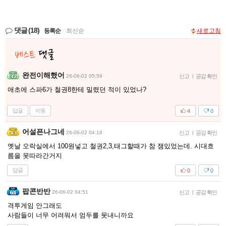
댓글
(18)
등록순
|
최신순
새로고침
완전이해했어
26-06-02 05:58
신고
|
공감 확인
애초에 스파6가 철권8한테 밀렸던 적이 있었나?
답글
이동
4
0
어설픈나그네
26-06-02 04:16
신고
|
공감 확인
옛날 오락실에서 100원넣고 철권2,3,태그할때가 참 잼있었는데. 시대흐
름을 못따라간거지
답글
0
0
팝콘반반
26-06-02 04:51
신고
|
공감 확인
격투게임 안그래도
사람들이 너무 어려워서 엄두를 못내니까요