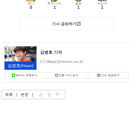
씬나
후속기사+
울음
녹는다
0
1
1
1
기사 공유하기
김병호 기자
Haao@inven.co.kr
김병호
(Haao)
페이지 구독하기
다른 기사 보기
기사 제보하기
목록
|
본문
|
△
|
▽