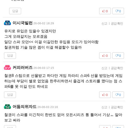
답글
0
0
이시국빌런
26-06-02 18:29
신고
|
공감 확인
유지로 유입은 있을수 있겠지만
그게 오래갈지는 모르겠음
일단 스파 모던<< 이걸 이길만한 유입용 모드가 있어야함
철권처럼 기술 많은 겜이 이걸 해결할수 있을까
답글
0
0
커피러버즈
26-06-03 17:15
신고
|
공감 확인
철권8 스팀으로 선물받고 하다만 게임 차라리 스파6 선물 받았는데 게임
하는데 부담이 별로 없었음 한주리하면서 즐겁게 스토리를 깼다는 점 스
파6를 못 이길 만도 하네요
답글
0
0
어둠의위자드
26-06-03 23:16
신고
|
공감 확인
철권이 스파를 이긴적이 한번도 없어 모든시리즈 통 틀어서 기삳ㅗ 알아
보고 써라