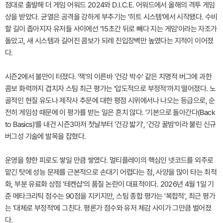
점대로 출발해 더 게임 어워드 2024와 D.I.C.E. 어워드에서 올해의 격투 게임
상을 받았다. 균열은 공격을 강하게 부추기는 '히트 시스템'에서 시작됐다. 수비
할 길이 좁아지자 유저들 사이에선 '15초간 뒤로 빼다 지는 게임'이라는 자조가
돌았고, 새 시스템과 길어진 콤보가 되레 진입장벽만 높였다는 지적이 이어졌
다.
시즌2에서 불만이 터졌다. '잭'의 이른바 '건강 박수' 같은 치명적 버그에 과한
콤보 화력까지 겹치자 스팀 최근 평가는 '압도적으로 부정적'까지 떨어졌다. 노
골적인 현질 유도나 제작사 추문에 대한 평점 시위에서나 나오는 등급으로, 순
전히 게임성 때문에 이 평가를 받는 일은 흔치 않다. '기본으로 돌아간다(Back
to Basics)'를 내건 시즌3마저 첫날부터 '건강 밟기', '건강 꿀밤'이라 불린 신규
버그성 기술에 발목을 잡혔다.
운영을 향한 피로도 쌓일 만큼 쌓였다. 멀티플레이의 핵심인 넷코드를 외주로
맡긴 탓에 성능 문제를 근본적으로 손대기 어렵다는 점, 사양을 많이 타는 최적
화, 부분 유료화 상점 '테켄샵'의 품질 논란이 대표적이다. 2026년 4월 1일 기
준 메타크리틱 점수는 90점을 지키지만, 스팀 종합 평가는 '복합적', 최근 평가
는 '대체로 부정적'에 그친다. 평론가 점수와 유저 체감 사이가 그만큼 벌어졌
다.