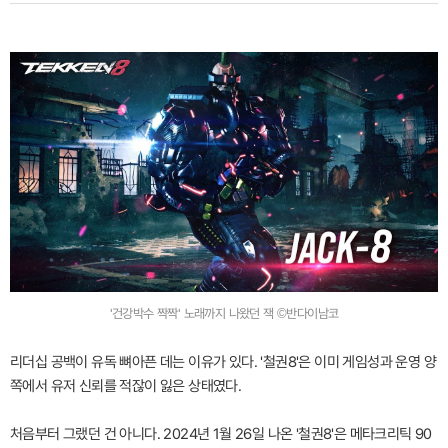
'건강박수 짝짝' 노래까지 나왔던 잭 ©반다이남코
리더십 공백이 유독 뼈아픈 데는 이유가 있다. '철권8'은 이미 게임성과 운영 양
쪽에서 유저 신뢰를 적잖이 잃은 상태였다.
처음부터 그랬던 건 아니다. 2024년 1월 26일 나온 '철권8'은 메타크리틱 90