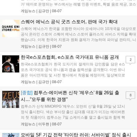
가’ 테마로 운영되는 부스에서는 레벨 인증 이벤트, 특별 음료 제공, 코스
프레 모델 포토존 등 다채로운 행사가 진행된다. 유명 코스어 7인이 캐릭
게임뉴스 |
김규만
|
08-07
터로 변신해 이용자를 맞이하며, SNS 인증 시 추가 굿즈도 증정한다. 자
세한 정보는 공식 커뮤니티에서 확인 가능하다....
스퀘어 에닉스 공식 굿즈 스토어, 판매 국가 확대
스퀘어 에닉스가 한국을 포함한 아시아·오세아니아 10개국을 대상으로
공식 온라인 스토어 스퀘어 에닉스 스토어 플러스의 서비스 지역을 확대
했습니다. 이제 한국어 지원과 원화 결제가 가능하며 파이널 판타지, 니
어 등 주요 게임의 피규어, 굿즈를 구매할 수 있습니다. 신상품이 순차적
게임뉴스 |
김규만
|
08-07
으로 추가될 예정이며 이용자는 사이트에서 국가를 한국으로 설정해 이
용 가능합니다....
한국e스포츠협회, e스포츠 국가대표 유니폼 공개
2
한국e스포츠협회가 한국 도자기의 절제미와 강인함을 담은 e스
포츠 국가대표 공식 유니폼과 캡슐 컬렉션을 공개했다. 이번 유니
폼은 아시안게임 및 사전 행사에서 착용될 예정이며, 일상복으로
구성된 컬렉션은 오는 8월 28일부터 골스튜디오 공식 홈페이지
게임뉴스 |
김규만
|
08-07
와 무신사, 오프라인 매장에서 판매된다. 다만 아시안게임 결선에
서는 대회 규정에 따라 별도의 유니폼을 착용할 계획이다....
[종합]
컴투스-에이버튼 신작 '제우스' 8월 26일 출
8
시…"모두를 위한 경쟁"
컴투스가 신작 MMORPG '제우스: 오만의 신'을 8월 26일 낮 12시
정식 출시한다. 넥슨 부사장 출신 김대훤 대표가 이끄는 에이버튼
의 첫 작품이다. 컴투스는 7일 쇼케이스를 열고 출시일과 함께 핵
심 콘텐츠, 유료화 정책, 운영 방향을 공개했다. 캐릭터명 선점은
게임뉴스 |
이두현
|
08-07
8월 13일 오후 8시 시작한다. '제우스: 오만의 신'은 최고신 제우스
의 오만으로 균열이...
모바일 SF 기갑 전략 '타이탄 러쉬: 서바이벌' 정식 출시