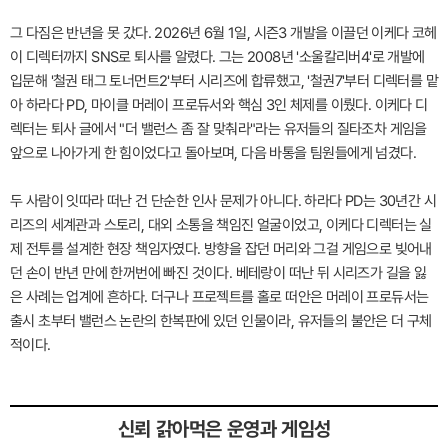
그 다짐은 반년을 못 갔다. 2026년 6월 1일, 시즌3 개발을 이끌던 이케다 코헤
이 디렉터까지 SNS로 퇴사를 알렸다. 그는 2008년 '소울칼리버4'로 개발에
입문해 '철권 태그 토너먼트2'부터 시리즈에 합류했고, '철권7'부터 디렉터를 맡
아 하라다 PD, 마이클 머레이 프로듀서와 핵심 3인 체제를 이뤘다. 이케다 디
렉터는 퇴사 글에서 "더 밸런스 좀 잘 맞춰라"라는 유저들의 질타조차 게임을
앞으로 나아가게 한 힘이었다고 돌아보며, 다음 바통을 팀원들에게 넘겼다.
두 사람이 잇따라 떠난 건 단순한 인사 문제가 아니다. 하라다 PD는 30년간 시
리즈의 세계관과 스토리, 대외 소통을 책임진 얼굴이었고, 이케다 디렉터는 실
제 전투를 설계한 현장 책임자였다. 방향을 잡던 머리와 그걸 게임으로 빚어내
던 손이 반년 만에 한꺼번에 빠진 것이다. 베테랑이 떠난 뒤 시리즈가 길을 잃
은 사례는 업계에 흔하다. 더구나 프로젝트를 홀로 떠안은 머레이 프로듀서는
출시 초부터 밸런스 논란의 한복판에 있던 인물이라, 유저들의 불안은 더 구체
적이다.
신뢰 갉아먹은 운영과 게임성