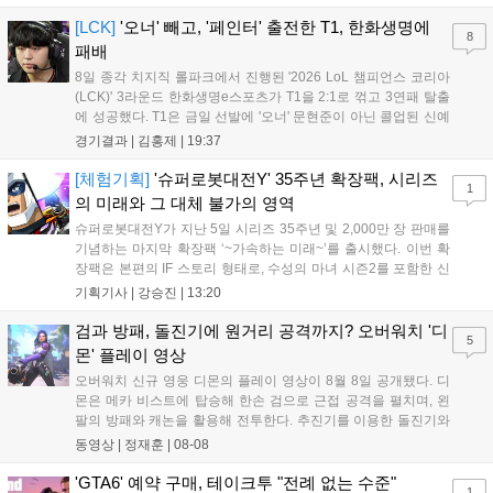
아쉬운 결과를 맞이하게 됐다. 이하 T1 임재현 감독대행과 '페이
즈' 김수환의 인터뷰 내...
[LCK]
'오너' 빼고, '페인터' 출전한 T1, 한화생명에
8
패배
8일 종각 치지직 롤파크에서 진행된 '2026 LoL 챔피언스 코리아
(LCK)' 3라운드 한화생명e스포츠가 T1을 2:1로 꺾고 3연패 탈출
에 성공했다. T1은 금일 선발에 '오너' 문현준이 아닌 콜업된 신예
'페인터' 김은후를 투입했지만, 결국 1:2로 패배하고 말았다. T1은
경기결과 |
김홍제
|
19:37
'케리아'의 카밀이 좋은 플레이를 통해 한화생명 바텀 듀오의 점멸
을 빼냈다....
[체험기획]
'슈퍼로봇대전Y' 35주년 확장팩, 시리즈
1
의 미래와 그 대체 불가의 영역
슈퍼로봇대전Y가 지난 5일 시리즈 35주년 및 2,000만 장 판매를
기념하는 마지막 확장팩 ‘~가속하는 미래~’를 출시했다. 이번 확
장팩은 본편의 IF 스토리 형태로, 수성의 마녀 시즌2를 포함한 신
규 참전작과 크로스오버 합체기를 선보이며 작품을 완결 짓는다.
기획기사 |
강승진
|
13:20
기존 연출의 한계와 로봇 게임 시장의 어려움 속에서도 팬들이 원
하는 몰입감 있는 서사와 조합을 구현하며 시리즈의 미래를 향한
검과 방패, 돌진기에 원거리 공격까지? 오버워치 '디
5
새로운 가능성을 제시했다....
몬' 플레이 영상
오버워치 신규 영웅 디몬의 플레이 영상이 8월 8일 공개됐다. 디
몬은 메카 비스트에 탑승해 한손 검으로 근접 공격을 펼치며, 왼
팔의 방패와 캐논을 활용해 전투한다. 추진기를 이용한 돌진기와
참격 형태의 궁극기를 보유했고, 메카 파괴 시 맨몸으로 기관총을
동영상 |
정재훈
|
08-08
사용하는 특징이 있다. 디몬은 오는 8월 12일 시작되는 시즌4 부
산의 영웅들 업데이트를 통해 정식 출시될 예정이다....
'GTA6' 예약 구매, 테이크투 "전례 없는 수준"
1