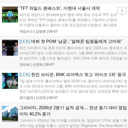
구나 참여 가능한 '소파에서 왕관까지'라는 철학을 실천하고 있습니다.
17일까지 이어지는 이번 행사는 신규 세트 체험과 공연 등 다양한 즐길
'TFT 와일드 팬페스트', 더현대 서울서 개막
1
거리를 제공하며, 이후 현대백화점 판교점에서도 행사가 이어질 예정입
라이엇 게임즈가 현대백화점과 함께 역대 최대 규모의 TFT 오프
니다. 연말에는 라스베이거스 오픈이 개최됩니다....
라인 축제인 'TFT 와일드 팬페스트'를 개최했다. 7일부터 17일까
지 더현대 서울에서 열리며 이후 판교점으로 이동한다. 행사장에
는 체험, 스페셜, 무대 존이 마련됐으며 8일 오후 2시 인비테이셔
게임뉴스 |
김병호
|
08-07
널, 15일 오후 2시 스트리머 매치, 17일 오후 7시 30분 QWER 공
연 등 다채로운 일정이 준비되어 있다. 사전 예약은 조기 마감될
[LCK]
데뷔 첫 POM '남궁', "잘해준 팀원들에게 고마워"
만큼 큰 인기를 끌고 있다....
한진 브리온이 7일 종로 치지직 롤파크에서 열린 '2026 LoL 챔피언스 코
리아(LCK)' 정규 시즌 3라운드 라이즈 그룹 BNK 피어엑스전에서 2:0으
로 승리하며 그룹 1위로 올라섰다. 개막 2연패 이후 곧바로 2연승을 만
들어내면서 이어질 4라운드에 대한 기대감을 올렸다. 다음은 이날 데뷔
인터뷰 |
신연재
|
08-07
첫 POM을 수상한 '남궁' 남궁성훈의 POM 인터뷰 전문이다....
[LCK]
한진 브리온, BNK 피어엑스 꺾고 '라이즈 1위' 등극
7일 종로 치지직 롤파크에서 열린 '2026 LoL 챔피언스 코리아(LCK)' 정
규 시즌 3라운드 라이즈 그룹, BNK 피어엑스와 한진 브리온의 대결에서
한진 브리온이 2:0으로 승리했다. 이번 승리로 한진 브리온은 BNK 피어
엑스를 제치고 라이즈 그룹 1위로 올라섰다. 1세트, 한진 브리온이 '로머'
경기결과 |
신연재
|
08-07
조우진의 로크를 중심으로 게임을 유리하게 풀어갔다. '...
그라비티, 2026년 2분기 실적 공개… 전년 동기 대비 영업
이익 40.2% 증가
그라비티가 2026년 2분기 매출 1,619억 원, 영업이익 276억 원을 기록
하며 내실 성장을 이뤘다. 상반기 실적은 ‘Ragnarok: The New World’가