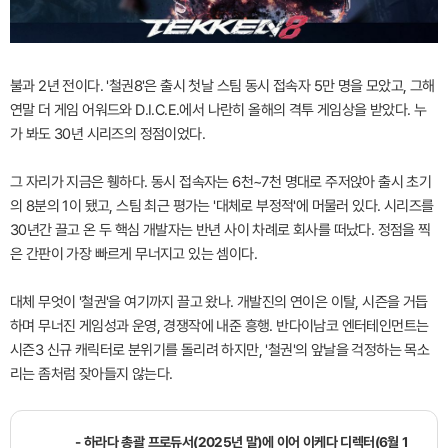
불과 2년 전이다. '철권8'은 출시 첫날 스팀 동시 접속자 5만 명을 모았고, 그해
연말 더 게임 어워드와 D.I.C.E.에서 나란히 올해의 격투 게임상을 받았다. 누
가 봐도 30년 시리즈의 정점이었다.
그 자리가 지금은 휑하다. 동시 접속자는 6천~7천 명대로 주저앉아 출시 초기
의 8분의 1이 됐고, 스팀 최근 평가는 '대체로 부정적'에 머물러 있다. 시리즈를
30년간 끌고 온 두 핵심 개발자는 반년 사이 차례로 회사를 떠났다. 정점을 찍
은 간판이 가장 빠르게 무너지고 있는 셈이다.
대체 무엇이 '철권'을 여기까지 끌고 왔나. 개발진의 연이은 이탈, 시즌을 거듭
하며 무너진 게임성과 운영, 경쟁작에 내준 흥행. 반다이남코 엔터테인먼트는
시즌3 신규 캐릭터로 분위기를 돌리려 하지만, '철권'의 앞날을 걱정하는 목소
리는 좀처럼 잦아들지 않는다.
- 하라다 총괄 프로듀서(2025년 말)에 이어 이케다 디렉터(6월 1