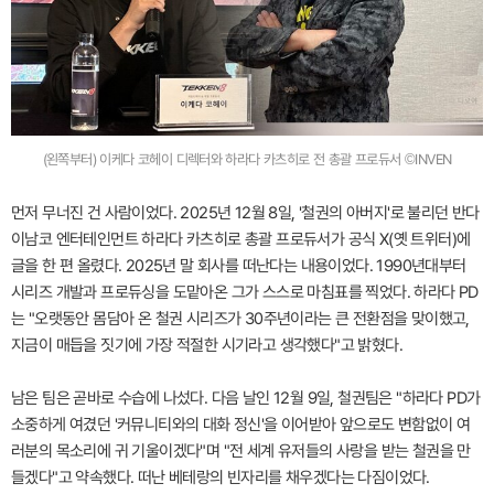
(왼쪽부터) 이케다 코헤이 디렉터와 하라다 카츠히로 전 총괄 프로듀서 ©INVEN
먼저 무너진 건 사람이었다. 2025년 12월 8일, '철권의 아버지'로 불리던 반다
이남코 엔터테인먼트 하라다 카츠히로 총괄 프로듀서가 공식 X(옛 트위터)에
글을 한 편 올렸다. 2025년 말 회사를 떠난다는 내용이었다. 1990년대부터
시리즈 개발과 프로듀싱을 도맡아온 그가 스스로 마침표를 찍었다. 하라다 PD
는 "오랫동안 몸담아 온 철권 시리즈가 30주년이라는 큰 전환점을 맞이했고,
지금이 매듭을 짓기에 가장 적절한 시기라고 생각했다"고 밝혔다.
남은 팀은 곧바로 수습에 나섰다. 다음 날인 12월 9일, 철권팀은 "하라다 PD가
소중하게 여겼던 '커뮤니티와의 대화 정신'을 이어받아 앞으로도 변함없이 여
러분의 목소리에 귀 기울이겠다"며 "전 세계 유저들의 사랑을 받는 철권을 만
들겠다"고 약속했다. 떠난 베테랑의 빈자리를 채우겠다는 다짐이었다.