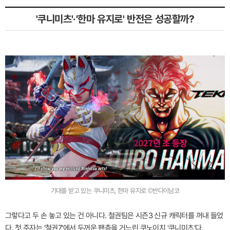
'쿠니미츠'·'한마 유지로' 반전은 성공할까?
기대를 받고 있는 쿠니미츠, 한마 유지로 ©반다이남코
그렇다고 두 손 놓고 있는 건 아니다. 철권팀은 시즌3 신규 캐릭터를 꺼내 들었
다. 첫 주자는 '철권7'에서 두꺼운 팬층을 거느린 쿠노이치 '쿠니미츠'다.