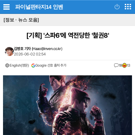
파이널판타지14
인벤
[정보 · 뉴스 모음]
[기획]
'스파6'에 역전당한 '철권8'
김병호 기자
(
Haao@inven.co.kr
)
2026-06-02 02:54
English(영문)
Google 선호 출처 추가
18
13