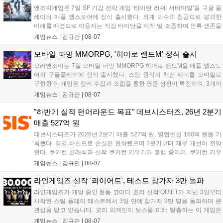
엔조이게임은 7일 SF 기갑 전략 게임 ‘타이탄 러쉬: 서바이벌’을 구글 플
레이와 애플 앱스토어에 정식 출시했다. 외계 괴수의 침공으로 붕괴한
미래를 배경으로 이용자는 직접 타이탄을 제작 및 조종하며 인류 생존을
위한 전투를 펼친다. 지휘관 모집, 피난처 운영, 연맹 협동 콘텐츠가 특징
게임뉴스 |
김규만
|
08-07
이며 출시를 기념해 접속 시 영웅 경험치와 다이아몬드 등 다양한 성장
지원 보상을 제공한다. 상세 내용은 공식 커뮤니티에서 확인 가능하다....
모바일 파밍 MMORPG, '히어로 랜드M' 정식 출시
오리엔조이는 7일 모바일 파밍 MMORPG 히어로 랜드M을 애플 앱스토
어와 구글플레이에 정식 출시했다. 스팀 원작의 핵심 재미를 모바일로
구현한 이 게임은 장비 수집과 조합을 통한 영웅 성장이 특징이며, 3개의
무기 스킬을 활용한 전략적 전투와 길드전 등 다양한 콘텐츠를 제공한
게임뉴스 |
김규만
|
08-07
다. 정식 출시를 기념해 사전예약자 50만 명 달성 보상을 포함한 다양한
혜택을 지급하며, 상세 내용은 공식 라운지에서 확인할 수 있다. 이용자
"하반기 실적 턴어라운드 목표" 데브시스터즈, 26년 2분기
는 게임 접속 및 주요 콘텐츠 플레이를 통해 성장을 지원받을 수 있다....
매출 527억 원
데브시스터즈가 2026년 2분기 매출 527억 원, 영업손실 160억 원을 기
록했다. 경영 쇄신으로 손실은 완화됐으며 3분기부터 재무 개선이 전망
된다. 쿠키런 클래식과 신작 쿠키런 키우기가 흥행 중이며, 쿠키런 키우
기는 13일 첫 업데이트를 시작으로 2주 간격의 콘텐츠를 제공한다. 또한
게임뉴스 |
김규만
|
08-07
9월 미국 로블록스 개발자 컨퍼런스에 참여해 IP 생태계를 확장할 계획
이다. 회사는 비용 효율화와 신작 흥행을 통해 하반기 실적 턴어라운드
라인게임즈 신작 '콰이어트', 테스트 참가자 3만 돌파
를 이끌 방침이다....
라인게임즈가 개발 중인 협동 코미디 호러 신작 QUIET가 지난 3일부터
시작된 스팀 플레이 테스트에서 3일 만에 참가자 3만 명을 돌파하며 큰
관심을 받고 있습니다. 오리 외계인이 보스를 피해 탈출하는 이 게임은
최대 4인 협동을 지원하며, 소음 관리와 물리 법칙을 활용한 전략적 플레
게임뉴스 |
김규만
|
08-07