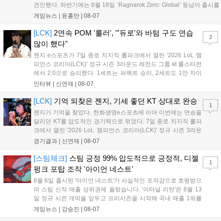
견인했다. 하반기에는 8월 18일 ‘Ragnarok Zero: Global’ 동남아 출시를
시작으로 9월 3일 ‘달려라 헤베레케 EX’, 9월 22일 ‘갈바테인’ 등 다양한
게임뉴스 |
윤홍만
|
08-07
신작을 선보인다. 4분기에는 ‘쟈레코 아케이드 콜렉션’과 ‘라이트 오디세
이’ 출시가 예정돼 있으며, 2027년에는 ‘Ragnarok 3’ 등 대작을 글로벌
[LCK]
2연속 POM '룰러', "'듀로'와 바텀 구도 연습
2
출시할 계획이다. 그라비티는 조인트벤처 설립과 라그나로크 에코 시스
많이 했다"
템 구축을 통해 신성장 동력을 확보할 방침이다....
젠지 e스포츠가 7일 종로 치지직 롤파크에서 열린 '2026 LoL 챔
피언스 코리아(LCK)' 정규 시즌 3라운드 레전드 그룹 kt 롤스터전
에서 2:0으로 승리했다. 1세트는 퍼펙트 승리, 2세트도 1만 차이
를 벌리며 25분 만에 승리하면서 말 그대로 압도적인 경기력을 선
인터뷰 |
신연재
|
08-07
보였다. '룰러' 박재혁은 1세트 코그모, 2세트 이즈리얼로 맹활약
하며 POM에 선정됐...
[LCK]
기억 되찾은 젠지, 기세 좋던 KT 상대로 완승
1
젠지가 기억을 찾았다. 한화생명e스포츠에 이어 이번에는 연승을
달리던 KT를 압도적인 경기력으로 꺾었다. 7일 종로 치지직 롤파
크에서 열린 '2026 LoL 챔피언스 코리아(LCK)' 정규 시즌 3라운
드 레전드 그룹, kt 롤스터와 젠지 e스포츠의 대결에서 젠지가 압
경기결과 |
신연재
|
08-07
승을 거뒀다. 개막주까지만 해도 급격하게 흔들리던 젠지였지만,
기억을 되찾기라도 한 듯 1,...
[스팀체크]
스팀 긍정 99% 압도적으로 긍정적, 디젤
1
펑크 포탑 조작 '아이언 네스트'
8월 6일 출시된 '아이언 네스트'가 사실적인 조작감으로 호평받으
며 스팀 신작 매출 상위권에 올랐습니다. '이터널 리턴'은 8월 13
일 정규 시즌 개막을 앞두고 프리시즌을 시작해 국내 매출 1위를
기록했습니다. 25주년을 맞은 '고스트 리콘' 시리즈는 8월 6일 쇼
게임뉴스 |
강승진
|
08-07
케이스와 함께 대규모 할인을 진행하며 순위가 급상승했고, 신작