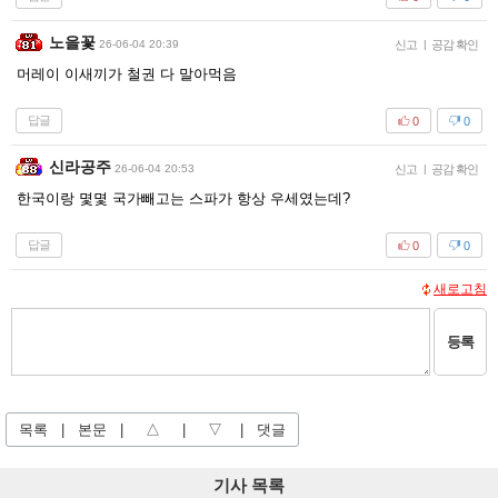
노을꽃
26-06-04 20:39
신고
|
공감 확인
머레이 이새끼가 철권 다 말아먹음
답글
0
0
신라공주
26-06-04 20:53
신고
|
공감 확인
한국이랑 몇몇 국가빼고는 스파가 항상 우세였는데?
답글
0
0
새로고침
등록
목록
|
본문
|
△
|
▽
|
댓글
기사 목록