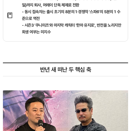
일)까지 퇴사, 머레이 단독 체제로 전환
- 동시 접속자는 출시 초기의 8분의 1·경쟁작 '스파6'의 5분의 1 수
📒
준으로 역전
- 시즌3 '쿠니미츠'와 마지막 캐릭터 '한마 유지로', 반전을 노리지만
회생 여부는 미지수
반년 새 떠난 두 핵심 축