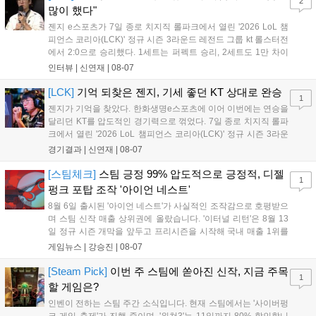
2
출시할 계획이다. 그라비티는 조인트벤처 설립과 라그나로크 에코 시스
많이 했다"
템 구축을 통해 신성장 동력을 확보할 방침이다....
젠지 e스포츠가 7일 종로 치지직 롤파크에서 열린 '2026 LoL 챔
피언스 코리아(LCK)' 정규 시즌 3라운드 레전드 그룹 kt 롤스터전
에서 2:0으로 승리했다. 1세트는 퍼펙트 승리, 2세트도 1만 차이
를 벌리며 25분 만에 승리하면서 말 그대로 압도적인 경기력을 선
인터뷰 |
신연재
|
08-07
보였다. '룰러' 박재혁은 1세트 코그모, 2세트 이즈리얼로 맹활약
하며 POM에 선정됐...
[LCK]
기억 되찾은 젠지, 기세 좋던 KT 상대로 완승
1
젠지가 기억을 찾았다. 한화생명e스포츠에 이어 이번에는 연승을
달리던 KT를 압도적인 경기력으로 꺾었다. 7일 종로 치지직 롤파
크에서 열린 '2026 LoL 챔피언스 코리아(LCK)' 정규 시즌 3라운
드 레전드 그룹, kt 롤스터와 젠지 e스포츠의 대결에서 젠지가 압
경기결과 |
신연재
|
08-07
승을 거뒀다. 개막주까지만 해도 급격하게 흔들리던 젠지였지만,
기억을 되찾기라도 한 듯 1,...
[스팀체크]
스팀 긍정 99% 압도적으로 긍정적, 디젤
1
펑크 포탑 조작 '아이언 네스트'
8월 6일 출시된 '아이언 네스트'가 사실적인 조작감으로 호평받으
며 스팀 신작 매출 상위권에 올랐습니다. '이터널 리턴'은 8월 13
일 정규 시즌 개막을 앞두고 프리시즌을 시작해 국내 매출 1위를
기록했습니다. 25주년을 맞은 '고스트 리콘' 시리즈는 8월 6일 쇼
게임뉴스 |
강승진
|
08-07
케이스와 함께 대규모 할인을 진행하며 순위가 급상승했고, 신작
'마블 투혼: 파이팅 소울즈'와 레트로 수리 시뮬레이션 '리스토
[Steam Pick]
이번 주 스팀에 쏟아진 신작, 지금 주목
1
리'도 스팀에 정식 출시되었습니다....
할 게임은?
인벤이 전하는 스팀 주간 소식입니다. 현재 스팀에서는 '사이버펑