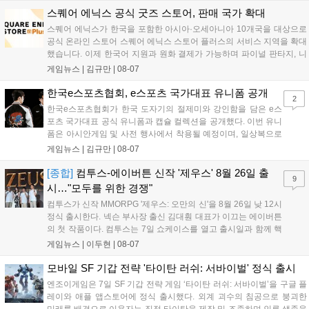
세한 정보는 공식 커뮤니티에서 확인 가능하다....
스퀘어 에닉스 공식 굿즈 스토어, 판매 국가 확대
스퀘어 에닉스가 한국을 포함한 아시아·오세아니아 10개국을 대상으로
공식 온라인 스토어 스퀘어 에닉스 스토어 플러스의 서비스 지역을 확대
했습니다. 이제 한국어 지원과 원화 결제가 가능하며 파이널 판타지, 니
어 등 주요 게임의 피규어, 굿즈를 구매할 수 있습니다. 신상품이 순차적
게임뉴스 |
김규만
|
08-07
으로 추가될 예정이며 이용자는 사이트에서 국가를 한국으로 설정해 이
용 가능합니다....
한국e스포츠협회, e스포츠 국가대표 유니폼 공개
2
한국e스포츠협회가 한국 도자기의 절제미와 강인함을 담은 e스
포츠 국가대표 공식 유니폼과 캡슐 컬렉션을 공개했다. 이번 유니
폼은 아시안게임 및 사전 행사에서 착용될 예정이며, 일상복으로
구성된 컬렉션은 오는 8월 28일부터 골스튜디오 공식 홈페이지
게임뉴스 |
김규만
|
08-07
와 무신사, 오프라인 매장에서 판매된다. 다만 아시안게임 결선에
서는 대회 규정에 따라 별도의 유니폼을 착용할 계획이다....
[종합]
컴투스-에이버튼 신작 '제우스' 8월 26일 출
9
시…"모두를 위한 경쟁"
컴투스가 신작 MMORPG '제우스: 오만의 신'을 8월 26일 낮 12시
정식 출시한다. 넥슨 부사장 출신 김대훤 대표가 이끄는 에이버튼
의 첫 작품이다. 컴투스는 7일 쇼케이스를 열고 출시일과 함께 핵
심 콘텐츠, 유료화 정책, 운영 방향을 공개했다. 캐릭터명 선점은
게임뉴스 |
이두현
|
08-07
8월 13일 오후 8시 시작한다. '제우스: 오만의 신'은 최고신 제우스
의 오만으로 균열이...
모바일 SF 기갑 전략 '타이탄 러쉬: 서바이벌' 정식 출시
엔조이게임은 7일 SF 기갑 전략 게임 ‘타이탄 러쉬: 서바이벌’을 구글 플
레이와 애플 앱스토어에 정식 출시했다. 외계 괴수의 침공으로 붕괴한