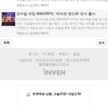
미래를 배경으로 이용자는 직접 타이탄을 제작 및 조종하며 인류 생존을
위한 전투를 펼친다. 지휘관 모집, 피난처 운영, 연맹 협동 콘텐츠가 특징
게임뉴스 |
김규만
|
08-07
이며 출시를 기념해 접속 시 영웅 경험치와 다이아몬드 등 다양한 성장
지원 보상을 제공한다. 상세 내용은 공식 커뮤니티에서 확인 가능하다....
모바일 파밍 MMORPG, '히어로 랜드M' 정식 출시
오리엔조이는 7일 모바일 파밍 MMORPG 히어로 랜드M을 애플 앱스토
어와 구글플레이에 정식 출시했다. 스팀 원작의 핵심 재미를 모바일로
구현한 이 게임은 장비 수집과 조합을 통한 영웅 성장이 특징이며, 3개의
무기 스킬을 활용한 전략적 전투와 길드전 등 다양한 콘텐츠를 제공한
게임뉴스 |
김규만
|
08-07
다. 정식 출시를 기념해 사전예약자 50만 명 달성 보상을 포함한 다양한
혜택을 지급하며, 상세 내용은 공식 라운지에서 확인할 수 있다. 이용자
목록
검색
는 게임 접속 및 주요 콘텐츠 플레이를 통해 성장을 지원받을 수 있다....
로그인
PC화면
퀵링크
설정
청소년보호정책
이용약관
개인정보처리방침
불법촬영물신고안내
(주)
인
벤