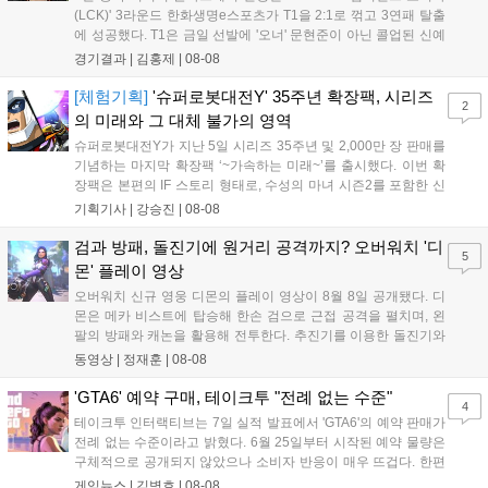
(LCK)' 3라운드 한화생명e스포츠가 T1을 2:1로 꺾고 3연패 탈출
에 성공했다. T1은 금일 선발에 '오너' 문현준이 아닌 콜업된 신예
'페인터' 김은후를 투입했지만, 결국 1:2로 패배하고 말았다. T1은
경기결과 |
김홍제
|
08-08
'케리아'의 카밀이 좋은 플레이를 통해 한화생명 바텀 듀오의 점멸
을 빼냈다....
[체험기획]
'슈퍼로봇대전Y' 35주년 확장팩, 시리즈
2
의 미래와 그 대체 불가의 영역
슈퍼로봇대전Y가 지난 5일 시리즈 35주년 및 2,000만 장 판매를
기념하는 마지막 확장팩 ‘~가속하는 미래~’를 출시했다. 이번 확
장팩은 본편의 IF 스토리 형태로, 수성의 마녀 시즌2를 포함한 신
규 참전작과 크로스오버 합체기를 선보이며 작품을 완결 짓는다.
기획기사 |
강승진
|
08-08
기존 연출의 한계와 로봇 게임 시장의 어려움 속에서도 팬들이 원
하는 몰입감 있는 서사와 조합을 구현하며 시리즈의 미래를 향한
검과 방패, 돌진기에 원거리 공격까지? 오버워치 '디
5
새로운 가능성을 제시했다....
몬' 플레이 영상
오버워치 신규 영웅 디몬의 플레이 영상이 8월 8일 공개됐다. 디
몬은 메카 비스트에 탑승해 한손 검으로 근접 공격을 펼치며, 왼
팔의 방패와 캐논을 활용해 전투한다. 추진기를 이용한 돌진기와
참격 형태의 궁극기를 보유했고, 메카 파괴 시 맨몸으로 기관총을
동영상 |
정재훈
|
08-08
사용하는 특징이 있다. 디몬은 오는 8월 12일 시작되는 시즌4 부
산의 영웅들 업데이트를 통해 정식 출시될 예정이다....
'GTA6' 예약 구매, 테이크투 "전례 없는 수준"
4
테이크투 인터랙티브는 7일 실적 발표에서 'GTA6'의 예약 판매가
전례 없는 수준이라고 밝혔다. 6월 25일부터 시작된 예약 물량은
구체적으로 공개되지 않았으나 소비자 반응이 매우 뜨겁다. 한편
11월 19일 PS5와 Xbox 시리즈 X|S로 정식 출시될 예정이며, 록
게임뉴스 |
김병호
|
08-08