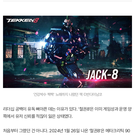
'건강박수 짝짝' 노래까지 나왔던 잭 ©반다이남코
리더십 공백이 유독 뼈아픈 데는 이유가 있다. '철권8'은 이미 게임성과 운영 양
쪽에서 유저 신뢰를 적잖이 잃은 상태였다.
처음부터 그랬던 건 아니다. 2024년 1월 26일 나온 '철권8'은 메타크리틱 90