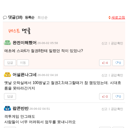
댓글
(18)
등록순
|
최신순
새로고침
완전이해했어
26-06-02 05:58
신고
|
공감 확인
애초에 스파6가 철권8한테 밀렸던 적이 있었나?
답글
이동
4
0
어설픈나그네
26-06-02 04:16
신고
|
공감 확인
옛날 오락실에서 100원넣고 철권2,3,태그할때가 참 잼있었는데. 시대흐
름을 못따라간거지
답글
0
0
팝콘반반
26-06-02 04:51
신고
|
공감 확인
격투게임 안그래도
사람들이 너무 어려워서 엄두를 못내니까요