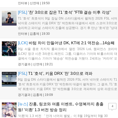
중심으로 게임을 풀어간 디플러스 기아의 승리 플랜을 막아내지 못했다.
인터뷰 |
신연재
|
19:50
경기 종료 후 기자실을 찾은 고동빈 감독은 "상대가 디플러스...
[FSL]
'찬' 3:0으로 잡은 T1 '호석' "FTB 결승 이후 각성"
T1 '호석' 최호석이 9일 잠실 DN 스타디움에서 펼쳐진 2026 FSL 서머
넉아웃 스테이지 키움 DRX '찬' 박찬화와 대결에서 세트 스코어 3:0으로
승리하고 파이널 스테이지 진출에 성공했다. 경기 후 만난 '호석'은 "상대
가 강하지만, 내가 할 것만 잘하면 충분히 승산이 있을 것 같았다"고 말하
인터뷰 |
김홍제
|
19:30
며 앞으로 좀 더 잘하면 충분히 우승까지 노려볼 수 있...
[LCK]
바텀 차이 만들어낸 DK, KT에 2:1 역전승...14승째
9일 서울 종로 치지직 롤파크에서 열린 '2026 LoL 챔피언스 코리아
(LCK)' 정규 시즌 3라운드 레전드 그룹, 디플러스 기아와 kt 롤스터의 대
결에서 디플러스 기아가 '패승승' 역전승을 거뒀다. 2세트는 '커리어' 오
현석의 메이킹과 '쇼메이커' 허수의 캐리력이 빛났고, 3세트에서는 라인
경기결과 |
신연재
|
19:21
전부터 '바텀 차이'를 외치며 승리로 연결했다. 1세트, 미드 합...
[FSL]
T1 '호석', 키움 DRX '찬' 3:0으로 격파
9일 잠실 DN 스타디움에서 펼쳐진 2026 FSL 서머 넉아웃 스테이지 T1
'호석' 최호석과 키움 DRX '찬' 박찬화의 대결이 펼쳐졌다. 그 결과, T1 '호
석' 최호석이 키움 DRX '찬' 박찬화를 3:0으로 격파하며 상위 라운드로
진출했고, '찬'은 탈락하고 말았다. 경기 초반, 5분 만에 골 찬스를 잡은
경기결과 |
김홍제
|
19:09
'호석'이었는데 아쉽게 볼이 빗나가고 말았...
[뉴스]
잔홍, 링코와 여름 이벤트, 수영복까지 총출
4
동! '이환' 1.3 버전 방송 정리
'이환'의 1.3 버전 「안개 너머의 별빛」이 8월 19일부터 9월 30