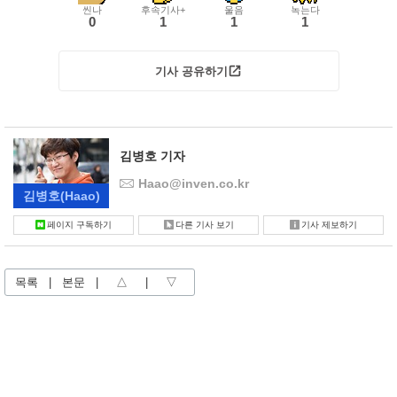
씬나
후속기사+
울음
녹는다
0
1
1
1
기사 공유하기
김병호 기자
Haao@inven.co.kr
김병호
(Haao)
페이지 구독하기
다른 기사 보기
기사 제보하기
목록
|
본문
|
△
|
▽