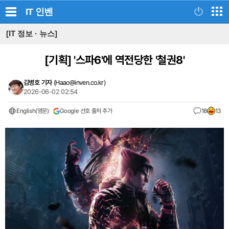
IT
인벤
[IT 정보 · 뉴스]
[기획]
'스파6'에 역전당한 '철권8'
김병호 기자
(
Haao@inven.co.kr
)
2026-06-02 02:54
English(영문)
Google 선호 출처 추가
18
13