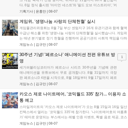
크 게임 축제'가 진행 중이며, '위쳐3'는 11일까지 80% 할인합니
다. 6일 정식 출시된 '아이언 네스트'와 '필드 오브 미스트리아', '커
세어 코브'가 호평받고 있습니다. 한편, 7일 출시된 '마블 투혼'은
기획기사 |
윤홍만
|
08-07
태그 시스템에 대한 호불호가 갈리며 복합적 평가를 기록 중입니
다. 유비소프트의 '고스트리콘: 와일드랜드'는 7년 만의 대규모 업
게임위, '생명나눔 사랑의 단체헌혈' 실시
데이트 '라스트 라이츠'와 함께 95% 할인 중입니다....
게임물관리위원회는 8월 7일 부산 센텀지구 16개 유관기관과 함께 혈액
수급난 해소를 위한 '생명나눔 사랑의 단체헌혈'을 실시했습니다. 게임위
는 매년 분기별로 정기 헌혈을 진행하며 공공기관의 사회적 책임을 다하
고 있으며, 이번 행사에는 영화진흥위원회 등 14개 기관 임직원이 동참
게임뉴스 |
김규만
|
08-07
해 생명 나눔을 실천했습니다. 서태건 위원장은 이웃의 생명을 지키는
따뜻한 실천에 참여한 모든 임직원에게 감사의 뜻을 전하며 헌혈 문화
30주년 기념! '페르소나' 애니메이션 전편 유튜브 방
1
확산에 앞장섰습니다....
영
세가퍼블리싱코리아가 페르소나 시리즈 30주년을 기념해 관련
애니메이션을 유튜브에서 무료 공개합니다. 8월 31일까지 극장
판 페르소나3 4편을 시작으로, 8월 18일부터 9월 17일까지 페르
소나4 더 골든 12화, 9월 15일부터 10월 14일까지 페르소나5 시
게임뉴스 |
김규만
|
08-07
리즈가 순차 공개됩니다. 또한 8월 16일까지 SNS를 통해 축하 메
시지를 모집하며, 선정된 내용은 기념 영상 및 대형 전광판에 소
카오스 제로 나이트메어, '코믹월드 335' 참가... 이용자 소
개될 예정입니다....
통 예고
스마일게이트의 ‘카오스 제로 나이트메어’가 오는 8월 15일과 16일 일산
킨텍스에서 열리는 ‘코믹월드 335’에 참가한다. ‘나이트메어호의 여름휴
가’ 테마로 운영되는 부스에서는 레벨 인증 이벤트, 특별 음료 제공, 코스
프레 모델 포토존 등 다채로운 행사가 진행된다. 유명 코스어 7인이 캐릭
게임뉴스 |
김규만
|
08-07
터로 변신해 이용자를 맞이하며, SNS 인증 시 추가 굿즈도 증정한다. 자