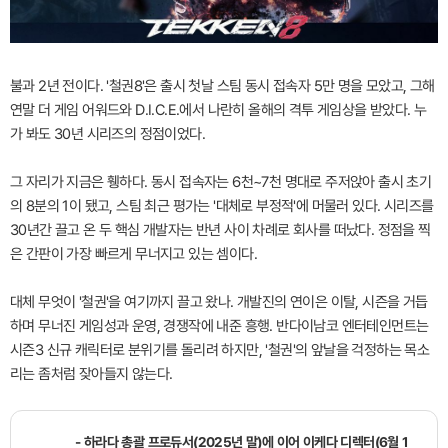
불과 2년 전이다. '철권8'은 출시 첫날 스팀 동시 접속자 5만 명을 모았고, 그해
연말 더 게임 어워드와 D.I.C.E.에서 나란히 올해의 격투 게임상을 받았다. 누
가 봐도 30년 시리즈의 정점이었다.
그 자리가 지금은 휑하다. 동시 접속자는 6천~7천 명대로 주저앉아 출시 초기
의 8분의 1이 됐고, 스팀 최근 평가는 '대체로 부정적'에 머물러 있다. 시리즈를
30년간 끌고 온 두 핵심 개발자는 반년 사이 차례로 회사를 떠났다. 정점을 찍
은 간판이 가장 빠르게 무너지고 있는 셈이다.
대체 무엇이 '철권'을 여기까지 끌고 왔나. 개발진의 연이은 이탈, 시즌을 거듭
하며 무너진 게임성과 운영, 경쟁작에 내준 흥행. 반다이남코 엔터테인먼트는
시즌3 신규 캐릭터로 분위기를 돌리려 하지만, '철권'의 앞날을 걱정하는 목소
리는 좀처럼 잦아들지 않는다.
- 하라다 총괄 프로듀서(2025년 말)에 이어 이케다 디렉터(6월 1