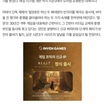
가를 받았다. 매칭 시스템 개편 역시 시즌3에서 모처럼 호평받은 대목이다.
머레이 단독 체제의 '철권8'은 떠난 두 베테랑의 빈자리를 메우는 동시에, 바닥
을 친 평가와 흥행을 끌어올려야 하는 두 가지 숙제를 한꺼번에 떠안았다. '철
권'은 30년간 격투 게임을 대표해온 간판이다. 그 간판이 리더십 교체와 흥행
부진을 동시에 겪고 있다는 것만은 분명하다. 신규 캐릭터와 단계적 패치가 반
전의 불씨가 될지, 남은 시즌3가 시리즈의 앞날을 가를 갈림길이 될 전망이다.