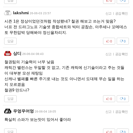
답글
0
0
lakshmi
26-06-03 23:57
신고
|
공감 확인
시즌 1은 정상이었던것처럼 작성됐네? 철권 해보고 쓰는거 맞음?
너프 전 드라그노프 기술셋 종합세트와 빅터 공참손, 아주세나 꼬메데스
토 무한압박 당해봐야 정신을차리지.
답글
0
0
상디
26-06-04 08:43
신고
|
공감 확인
철권팀의 기술력이 너무 낮음
캐릭간 밸런스는 두말할 것 없고, 기존 캐릭에 신기술이라고 주는 것들
이 대부분 모션 재탕임
신캐나 벨패를 빠른 주기로 내는 것도 아니면서 도대체 무슨 일을 하는
지 모르겠음
철권9 만드나?
답글
0
0
우엉우어엉
26-06-04 19:05
신고
|
공감 확인
확실히 스파가 보는맛이 있어서 좋더라
답글
0
0