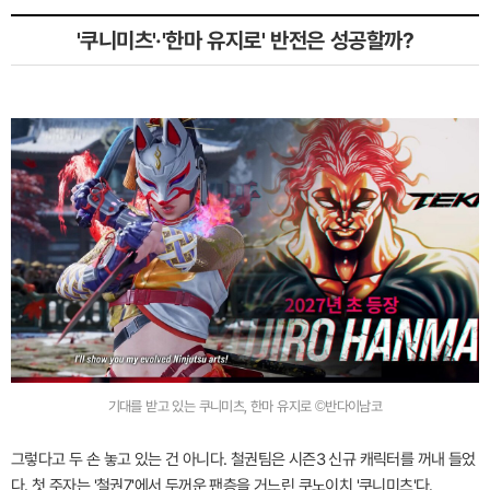
'쿠니미츠'·'한마 유지로' 반전은 성공할까?
기대를 받고 있는 쿠니미츠, 한마 유지로 ©반다이남코
그렇다고 두 손 놓고 있는 건 아니다. 철권팀은 시즌3 신규 캐릭터를 꺼내 들었
다. 첫 주자는 '철권7'에서 두꺼운 팬층을 거느린 쿠노이치 '쿠니미츠'다.