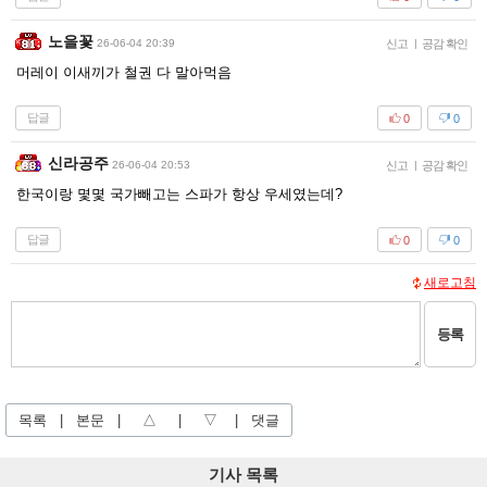
노을꽃
26-06-04 20:39
신고
|
공감 확인
머레이 이새끼가 철권 다 말아먹음
답글
0
0
신라공주
26-06-04 20:53
신고
|
공감 확인
한국이랑 몇몇 국가빼고는 스파가 항상 우세였는데?
답글
0
0
새로고침
등록
목록
|
본문
|
△
|
▽
|
댓글
기사 목록