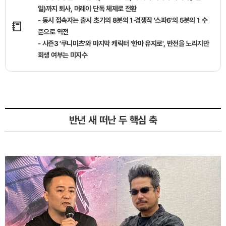
일)까지 퇴사, 머레이 단독 체제로 전환
- 동시 접속자는 출시 초기의 8분의 1·경쟁작 '스파6'의 5분의 1 수
📒
준으로 역전
- 시즌3 '쿠니미츠'와 마지막 캐릭터 '한마 유지로', 반전을 노리지만
회생 여부는 미지수
반년 새 떠난 두 핵심 축