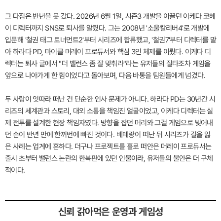
그 다짐은 반년을 못 갔다. 2026년 6월 1일, 시즌3 개발을 이끌던 이케다 코헤
이 디렉터까지 SNS로 퇴사를 알렸다. 그는 2008년 '소울칼리버4'로 개발에
입문해 '철권 태그 토너먼트2'부터 시리즈에 합류했고, '철권7'부터 디렉터를 맡
아 하라다 PD, 마이클 머레이 프로듀서와 핵심 3인 체제를 이뤘다. 이케다 디
렉터는 퇴사 글에서 "더 밸런스 좀 잘 맞춰라"라는 유저들의 질타조차 게임을
앞으로 나아가게 한 힘이었다고 돌아보며, 다음 바통을 팀원들에게 넘겼다.
두 사람이 잇따라 떠난 건 단순한 인사 문제가 아니다. 하라다 PD는 30년간 시
리즈의 세계관과 스토리, 대외 소통을 책임진 얼굴이었고, 이케다 디렉터는 실
제 전투를 설계한 현장 책임자였다. 방향을 잡던 머리와 그걸 게임으로 빚어내
던 손이 반년 만에 한꺼번에 빠진 것이다. 베테랑이 떠난 뒤 시리즈가 길을 잃
은 사례는 업계에 흔하다. 더구나 프로젝트를 홀로 떠안은 머레이 프로듀서는
출시 초부터 밸런스 논란의 한복판에 있던 인물이라, 유저들의 불안은 더 구체
적이다.
신뢰 갉아먹은 운영과 게임성