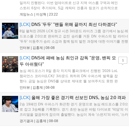
일까지 진행된다. 이번 업데이트로 신규 지역 어스름 구역과 메인
스토리 6장이 추가되며, S급 캐릭터 잔홍과 링코가 순차적으로
등장한다. 여름 시즌을 맞아 비치발리볼, 수상 오토바이 등 다채
게임뉴스 |
이성혁
|
23:22
로운 이벤트가 열리고, 캐릭터 렌더링 개선 및 랜덤 코스튬 등 편
의성도 강화된다. 8월 11일까지 사용 가능한 교환 코드 3종이 제
[LCK]
DNS '두두' "팬들 위해 끝까지 최선 다하겠다"
공되며, 상세 일정은 공식 채널을 통해 확인할 수 있다....
8일 펼쳐진 2026 LCK 정규 시즌 3라운드 라이즈 그룹 경기에서 농심 레
드포스를 2:0으로 완파하고 값진 승리를 거둔 DN 수퍼스의 탑 라이너
'두두' 이동주가 승리 소감과 함께 팀의 발전 과정에 대한 이야기를 전했
다. 먼저 오랜만의 2:0 완승에 대해 '두두'는 "진짜 오랜만에 거둔 2:0 승
인터뷰 |
김홍제
|
08-08
리라 기쁘다. 특히 불리했던 1세트를 역전승으로 이끌어내...
[LCK]
DNS에 패배 농심 최인규 감독 "운영, 밴픽 모
1
두 아쉬웠다"
농심 레드포스가 8일 종각 치지직 롤파크에서 진행된 '2026 LoL
챔피언스 코리아(LCK)' 3라운드 최하위 DN 수퍼스에 발목을 잡
혔다. 금일 농심은 DNS를 상대로 제대로 뭘 보여주지도 못한 완
패를 당하고 말았다. 이하 농심 레드포스 최인규 감독과 '리헨즈'
인터뷰 |
김홍제
|
08-08
손시우의 인터뷰 전문이다. Q. 금일 DNS에 0:2로 패배했는데? 최
인규 감독 : 모든 경...
[LCK]
올해 가장 좋은 경기력 선보인 DNS, 농심 2:0 격파
2승 19패인 DN 수퍼스가 화끈한 경기 운영으로 농심 레드포스를 2:0으
로 잡고 3승째를 기록했다. 경기 초반 농심은 바텀 다이브로 '덕담'의 이
즈리얼을 깔끔하게 잡으며 출발했다. 농심이 계속 '스펀지'의 바이, '스카
웃'의 신드라가 맹활약하며 초반부터 잡은 주도권을 계속 잘 굴렸다.
경기결과 |
김홍제
|
08-08
DNS는 불리하지만 골드 차이는 크게 벌어지지 않으며 잘 따라가고 있