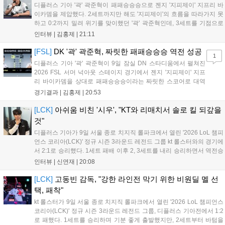
디플러스 기아 '곽' 곽준혁이 패패승승승으로 젠지 '지피제이' 지프리 바
이카뎀을 제압했다. 2세트까지만 해도 '지피제이'의 흐름을 따라가지 못
하고 0:2까지 밀려 위기를 맞이했던 '곽' 곽준혁인데, 3세트를 기점으로
분위기를 완전히 바꿨다. 3세트를 4:2로 승리한 뒤 이후부터는 완전히
인터뷰 |
김홍제
|
21:11
자신이 원하는 플레이를 모두 펼쳐 5:1, 4:1이라는 큰 점수 차이로...
[FSL]
DK '곽' 곽준혁, 짜릿한 패패승승승 역전 성공
1
디플러스 기아 '곽' 곽준혁이 9일 잠실 DN 스타디움에서 펼쳐진
2026 FSL 서머 넉아웃 스테이지 경기에서 젠지 '지피제이' 지프
리 바이카뎀을 상대로 패패승승승이라는 짜릿한 스코어로 대역
전에 성공하며 파이널 스테이지로 향했다. 1세트, 전반전은 서로
경기결과 |
김홍제
|
20:53
골망을 흔들지 못하며 0:0으로 끝났다. '지피제이'가 53분 지단으
로 깔끔한 마무리에 성공했고, '곽...
[LCK]
아쉬움 비친 '시우', "KT와 리매치서 솔로 킬 되갚을
것"
디플러스 기아가 9일 서울 종로 치지직 롤파크에서 열린 '2026 LoL 챔피
언스 코리아(LCK)' 정규 시즌 3라운드 레전드 그룹 kt 롤스터와의 경기에
서 2:1로 승리했다. 1세트 패배 이후 2, 3세트를 내리 승리하면서 역전승
을 거뒀다. 14승을 달성한 디플러스 기아는 4위 kt 롤스터를 1승 차이로
인터뷰 |
신연재
|
20:08
바짝 추격하며 상위권 도약의 불씨를 살렸다. 경기...
[LCK]
고동빈 감독, "강한 라인전 막기 위한 비원딜 멜 선
택, 패착"
kt 롤스터가 9일 서울 종로 치지직 롤파크에서 열린 '2026 LoL 챔피언스
코리아(LCK)' 정규 시즌 3라운드 레전드 그룹, 디플러스 기아전에서 1:2
로 패했다. 1세트를 승리하며 기분 좋게 출발했지만, 2세트부터 바텀을