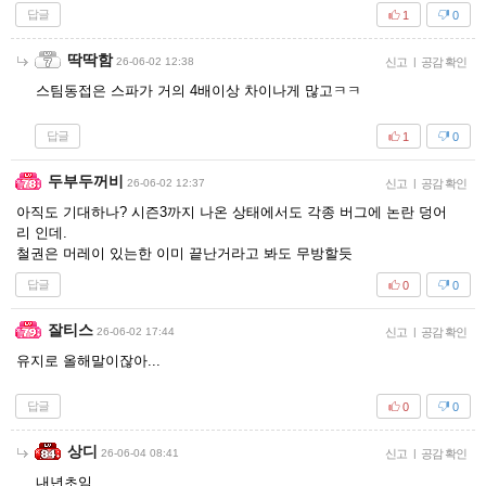
답글
1
0
딱딱함
26-06-02 12:38
신고
|
공감 확인
스팀동접은 스파가 거의 4배이상 차이나게 많고ㅋㅋ
답글
1
0
두부두꺼비
26-06-02 12:37
신고
|
공감 확인
아직도 기대하나? 시즌3까지 나온 상태에서도 각종 버그에 논란 덩어
리 인데.
철권은 머레이 있는한 이미 끝난거라고 봐도 무방할듯
답글
0
0
잘티스
26-06-02 17:44
신고
|
공감 확인
유지로 올해말이잖아...
답글
0
0
상디
26-06-04 08:41
신고
|
공감 확인
내년초임