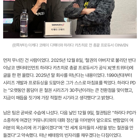
(왼쪽부터) 이케다 코헤이 디렉터와 하라다 카츠히로 전 총괄 프로듀서 ©INVEN
먼저 무너진 건 사람이었다. 2025년 12월 8일, '철권의 아버지'로 불리던 반다
이남코 엔터테인먼트 하라다 카츠히로 총괄 프로듀서가 공식 X(옛 트위터)에
글을 한 편 올렸다. 2025년 말 회사를 떠난다는 내용이었다. 1990년대부터
시리즈 개발과 프로듀싱을 도맡아온 그가 스스로 마침표를 찍었다. 하라다 PD
는 "오랫동안 몸담아 온 철권 시리즈가 30주년이라는 큰 전환점을 맞이했고,
지금이 매듭을 짓기에 가장 적절한 시기라고 생각했다"고 밝혔다.
남은 팀은 곧바로 수습에 나섰다. 다음 날인 12월 9일, 철권팀은 "하라다 PD가
소중하게 여겼던 '커뮤니티와의 대화 정신'을 이어받아 앞으로도 변함없이 여
러분의 목소리에 귀 기울이겠다"며 "전 세계 유저들의 사랑을 받는 철권을 만
들겠다"고 약속했다. 떠난 베테랑의 빈자리를 채우겠다는 다짐이었다.