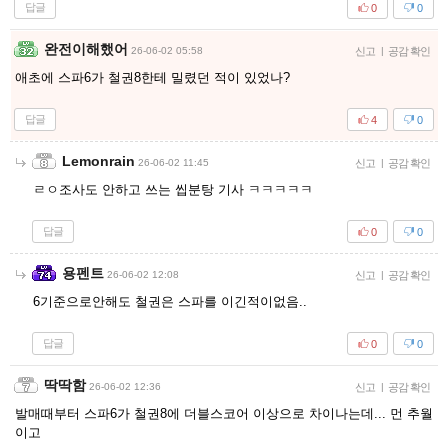
답글
0
0
완전이해했어
26-06-02 05:58
신고
|
공감 확인
애초에 스파6가 철권8한테 밀렸던 적이 있었나?
답글
4
0
Lemonrain
26-06-02 11:45
신고
|
공감 확인
ㄹㅇ조사도 안하고 쓰는 씹분탕 기사 ㅋㅋㅋㅋㅋ
답글
0
0
용펜트
26-06-02 12:08
신고
|
공감 확인
6기준으로안해도 철권은 스파를 이긴적이없음..
답글
0
0
딱딱함
26-06-02 12:36
신고
|
공감 확인
발매때부터 스파6가 철권8에 더블스코어 이상으로 차이나는데... 먼 추월
이고