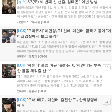
었...
[뉴스]
8/8(토) 세 번째 신 선출, 칼테온4 이변 발생
솔(인챈트)은 지난 8월 8일 세 번째 신 선출을 진행했다. 이번 선출에서
는 칼테온4와 린델4 등에서 치열한 순위 다툼 끝에 새로운 신이 탄생하
며 세력 구도가 변화했다. 한편 8월 말 예정된 EPISODE 01 업데이트를
통해 월드 콘텐츠가 추가될 예정이며, 이를 통해 추후 주신 및 절대신에
게임뉴스 |
박재훈
|
08-08
대한 정보가 공개될 것으로 기대된다. 서버별 입지 확보를 위한 경쟁은
더욱 가속화될 전망이다....
[LCK]
'구마유시' 이민형, T1 신예 '페인터' 깜짝 기용에 "메
이크업실에서 보고 놀라"
8일 열린 2026 LCK 정규 시즌 3라운드 레전드 그룹 매치에서 한화생명
e스포츠가 T1을 2:1로 제압하며 3연패 탈출에 성공했다. 경기 후 진행된
미디어 인터뷰에는 한화생명 윤성영 감독과 '구마유시' 이민형이 참석했
다. 먼저 승리 소감에 대해 윤성영 감독은 "오랜만에 승리해 기분이 좋고,
인터뷰 |
김홍제
|
08-08
남은 경기도 잘 준비하겠다"고 밝혔으며, '구마유시' 역시 "3...
[LCK]
'페인터' 콜업 이유 "불화는 X, '페인터'는 부족
16
한 콜을 채워줄 선수"
T1이 8일 종각 치지직 롤파크에서 진행된 '2026 LoL 챔피언스 코
리아(LCK)' 3라운드 한화생명e스포츠에게 1:2로 패배했다. 최근
분위기가 좋던 디플러스 기아를 꺾었던 T1은 금일 '오너' 문현준
을 빼고 신예 '페인터' 김은후를 투입시키는 강수를 뒀으나 결국
인터뷰 |
김홍제
|
08-08
아쉬운 결과를 맞이하게 됐다. 이하 T1 임재현 감독대행과 '페이
즈' 김수환의 인터뷰 내...
[LCK]
'오너' 빼고, '페인터' 출전한 T1, 한화생명에
11
패배
8일 종각 치지직 롤파크에서 진행된 '2026 LoL 챔피언스 코리아