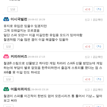
답글
0
0
이시국빌런
26-06-02 18:29
신고
|
공감 확인
유지로 유입은 있을수 있겠지만
그게 오래갈지는 모르겠음
일단 스파 모던<< 이걸 이길만한 유입용 모드가 있어야함
철권처럼 기술 많은 겜이 이걸 해결할수 있을까
답글
0
0
커피러버즈
26-06-03 17:15
신고
|
공감 확인
철권8 스팀으로 선물받고 하다만 게임 차라리 스파6 선물 받았는데 게임
하는데 부담이 별로 없었음 한주리하면서 즐겁게 스토리를 깼다는 점 스
파6를 못 이길 만도 하네요
답글
0
0
어둠의위자드
26-06-03 23:16
신고
|
공감 확인
철권이 스파를 이긴적이 한번도 없어 모든시리즈 통 틀어서 기삳ㅗ 알아
보고 써라