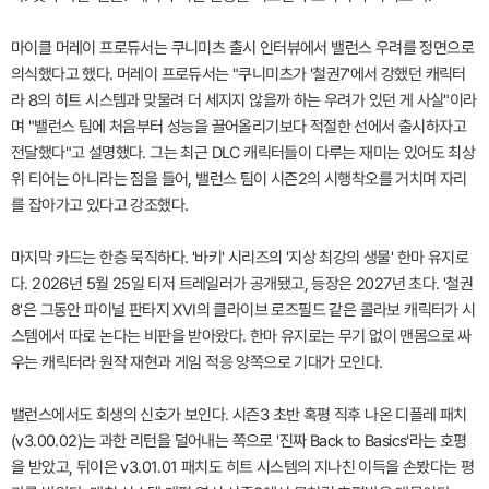
마이클 머레이 프로듀서는 쿠니미츠 출시 인터뷰에서 밸런스 우려를 정면으로
의식했다고 했다. 머레이 프로듀서는 "쿠니미츠가 '철권7'에서 강했던 캐릭터
라 8의 히트 시스템과 맞물려 더 세지지 않을까 하는 우려가 있던 게 사실"이라
며 "밸런스 팀에 처음부터 성능을 끌어올리기보다 적절한 선에서 출시하자고
전달했다"고 설명했다. 그는 최근 DLC 캐릭터들이 다루는 재미는 있어도 최상
위 티어는 아니라는 점을 들어, 밸런스 팀이 시즌2의 시행착오를 거치며 자리
를 잡아가고 있다고 강조했다.
마지막 카드는 한층 묵직하다. '바키' 시리즈의 '지상 최강의 생물' 한마 유지로
다. 2026년 5월 25일 티저 트레일러가 공개됐고, 등장은 2027년 초다. '철권
8'은 그동안 파이널 판타지 XVI의 클라이브 로즈필드 같은 콜라보 캐릭터가 시
스템에서 따로 논다는 비판을 받아왔다. 한마 유지로는 무기 없이 맨몸으로 싸
우는 캐릭터라 원작 재현과 게임 적응 양쪽으로 기대가 모인다.
밸런스에서도 회생의 신호가 보인다. 시즌3 초반 혹평 직후 나온 디플레 패치
(v3.00.02)는 과한 리턴을 덜어내는 쪽으로 '진짜 Back to Basics'라는 호평
을 받았고, 뒤이은 v3.01.01 패치도 히트 시스템의 지나친 이득을 손봤다는 평