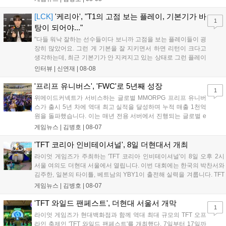
스타 게임즈는 한국 시각 28일 오전 4시 넷플릭스를 통해 장편 영
상 'Grand Theft Auto VI: An Extended Look'을 최초 공개할 계획
[LCK]
'케리아', "T1의 고점 보는 플레이, 기본기가 바
1
이다....
탕이 되어야..."
"다들 워낙 잘하는 선수들이다 보니까 고점을 보는 플레이들이 굉
장히 많았어요. 그런 게 기본을 잘 지키면서 하면 리턴이 크다고
생각하는데, 최근 기본기가 안 지켜지고 있는 상태로 그런 플레이
를 추구하다 보니까 팀적으로 안 좋은 사고가 계속 많이 났던 것
인터뷰 |
신연재
|
08-08
같습니다." T1은 6일 서울 종로구 치지직 롤파크에서 열린 '2026
LoL 챔피언스 코리아(LCK)'...
'프리프 유니버스', 'FWC'로 5년째 성장
1
위메이드커넥트가 서비스하는 글로벌 MMORPG 프리프 유니버
스가 출시 5년 차에 역대 최고 실적을 달성하며 누적 매출 1천억
원을 돌파했습니다. 이는 매년 전용 서버에서 진행되는 글로벌 e
스포츠 대회 FWC의 영향이 큽니다. FWC는 이용자가 동일한 조
게임뉴스 |
김병호
|
08-07
건에서 시즌을 함께 즐기는 구조로, 올해 4월 시작된 FWC 2026
은 전년 대비 매출과 이용자 지표가 대폭 상승하는 성과를 냈습니
'TFT 코리아 인비테이셔널', 8일 더현대서 개최
다. 오는 10월 필리핀 마닐라에서 총상금 11만 달러 규모의 제4회
라이엇 게임즈가 주최하는 'TFT 코리아 인비테이셔널'이 8일 오후 2시
FWC 그랜드 파이널이 개최될 예정이며, 위메이드커넥트는 이를
서울 여의도 더현대 서울에서 열립니다. 이번 대회에는 한국의 박찬서와
통해 커뮤니티 중심의 장기 성장 모델을 지속할 방침입니다....
김주한, 일본의 타이틀, 베트남의 YBY1이 출전해 실력을 겨룹니다. TFT
는 소속팀 없이 개인 자격으로 참가하는 독특한 대회 구조를 가지며, 누
게임뉴스 |
김병호
|
08-07
구나 참여 가능한 '소파에서 왕관까지'라는 철학을 실천하고 있습니다.
17일까지 이어지는 이번 행사는 신규 세트 체험과 공연 등 다양한 즐길
'TFT 와일드 팬페스트', 더현대 서울서 개막
1
거리를 제공하며, 이후 현대백화점 판교점에서도 행사가 이어질 예정입
라이엇 게임즈가 현대백화점과 함께 역대 최대 규모의 TFT 오프
니다. 연말에는 라스베이거스 오픈이 개최됩니다....
라인 축제인 'TFT 와일드 팬페스트'를 개최했다. 7일부터 17일까