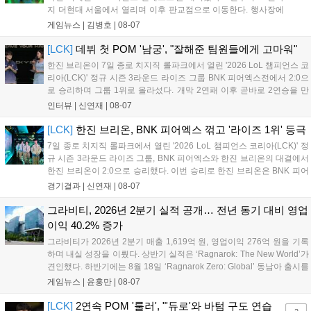
지 더현대 서울에서 열리며 이후 판교점으로 이동한다. 행사장에
는 체험, 스페셜, 무대 존이 마련됐으며 8일 오후 2시 인비테이셔
게임뉴스 |
김병호
|
08-07
널, 15일 오후 2시 스트리머 매치, 17일 오후 7시 30분 QWER 공
연 등 다채로운 일정이 준비되어 있다. 사전 예약은 조기 마감될
[LCK]
데뷔 첫 POM '남궁', "잘해준 팀원들에게 고마워"
만큼 큰 인기를 끌고 있다....
한진 브리온이 7일 종로 치지직 롤파크에서 열린 '2026 LoL 챔피언스 코
리아(LCK)' 정규 시즌 3라운드 라이즈 그룹 BNK 피어엑스전에서 2:0으
로 승리하며 그룹 1위로 올라섰다. 개막 2연패 이후 곧바로 2연승을 만
들어내면서 이어질 4라운드에 대한 기대감을 올렸다. 다음은 이날 데뷔
인터뷰 |
신연재
|
08-07
첫 POM을 수상한 '남궁' 남궁성훈의 POM 인터뷰 전문이다....
[LCK]
한진 브리온, BNK 피어엑스 꺾고 '라이즈 1위' 등극
7일 종로 치지직 롤파크에서 열린 '2026 LoL 챔피언스 코리아(LCK)' 정
규 시즌 3라운드 라이즈 그룹, BNK 피어엑스와 한진 브리온의 대결에서
한진 브리온이 2:0으로 승리했다. 이번 승리로 한진 브리온은 BNK 피어
엑스를 제치고 라이즈 그룹 1위로 올라섰다. 1세트, 한진 브리온이 '로머'
경기결과 |
신연재
|
08-07
조우진의 로크를 중심으로 게임을 유리하게 풀어갔다. '...
그라비티, 2026년 2분기 실적 공개… 전년 동기 대비 영업
이익 40.2% 증가
그라비티가 2026년 2분기 매출 1,619억 원, 영업이익 276억 원을 기록
하며 내실 성장을 이뤘다. 상반기 실적은 ‘Ragnarok: The New World’가
견인했다. 하반기에는 8월 18일 ‘Ragnarok Zero: Global’ 동남아 출시를
시작으로 9월 3일 ‘달려라 헤베레케 EX’, 9월 22일 ‘갈바테인’ 등 다양한
게임뉴스 |
윤홍만
|
08-07
신작을 선보인다. 4분기에는 ‘쟈레코 아케이드 콜렉션’과 ‘라이트 오디세
이’ 출시가 예정돼 있으며, 2027년에는 ‘Ragnarok 3’ 등 대작을 글로벌
[LCK]
2연속 POM '룰러', "'듀로'와 바텀 구도 연습