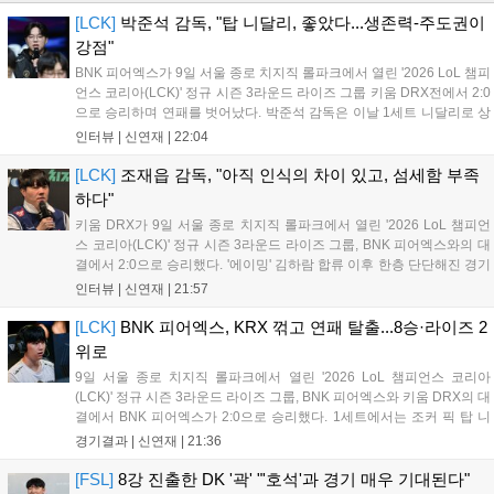
[LCK]
박준석 감독, "탑 니달리, 좋았다...생존력-주도권이
강점"
BNK 피어엑스가 9일 서울 종로 치지직 롤파크에서 열린 '2026 LoL 챔피
언스 코리아(LCK)' 정규 시즌 3라운드 라이즈 그룹 키움 DRX전에서 2:0
으로 승리하며 연패를 벗어났다. 박준석 감독은 이날 1세트 니달리로 상
대의 움직임을 강제한 점, 2세트 불리함을 한타로 역전하고 운영으로 잘
인터뷰 |
신연재
|
22:04
풀어간 점을 좋게 평가했다. 다음은 박준석 감독, '태윤'...
[LCK]
조재읍 감독, "아직 인식의 차이 있고, 섬세함 부족
하다"
키움 DRX가 9일 서울 종로 치지직 롤파크에서 열린 '2026 LoL 챔피언
스 코리아(LCK)' 정규 시즌 3라운드 라이즈 그룹, BNK 피어엑스와의 대
결에서 2:0으로 승리했다. '에이밍' 김하람 합류 이후 한층 단단해진 경기
력으로 2연승을 달리고 있었지만, BNK 피어엑스에게 불의의 일격을 당
인터뷰 |
신연재
|
21:57
하고 말았다. 경기 종료 후 기자회견에 참석한 조재읍 감독은...
[LCK]
BNK 피어엑스, KRX 꺾고 연패 탈출...8승·라이즈 2
위로
9일 서울 종로 치지직 롤파크에서 열린 '2026 LoL 챔피언스 코리아
(LCK)' 정규 시즌 3라운드 라이즈 그룹, BNK 피어엑스와 키움 DRX의 대
결에서 BNK 피어엑스가 2:0으로 승리했다. 1세트에서는 조커 픽 탑 니
달리가 제대로 통했고, 2세트에선 판테온을 잡은 '랩터' 전어진의 활약과
경기결과 |
신연재
|
21:36
함께 키움 DRX의 끈질긴 수비를 뚫었다. 1세트 중반까지...
[FSL]
8강 진출한 DK '곽' "'호석'과 경기 매우 기대된다"