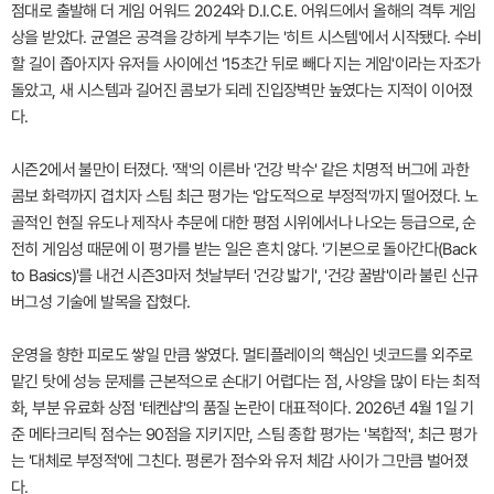
점대로 출발해 더 게임 어워드 2024와 D.I.C.E. 어워드에서 올해의 격투 게임
상을 받았다. 균열은 공격을 강하게 부추기는 '히트 시스템'에서 시작됐다. 수비
할 길이 좁아지자 유저들 사이에선 '15초간 뒤로 빼다 지는 게임'이라는 자조가
돌았고, 새 시스템과 길어진 콤보가 되레 진입장벽만 높였다는 지적이 이어졌
다.
시즌2에서 불만이 터졌다. '잭'의 이른바 '건강 박수' 같은 치명적 버그에 과한
콤보 화력까지 겹치자 스팀 최근 평가는 '압도적으로 부정적'까지 떨어졌다. 노
골적인 현질 유도나 제작사 추문에 대한 평점 시위에서나 나오는 등급으로, 순
전히 게임성 때문에 이 평가를 받는 일은 흔치 않다. '기본으로 돌아간다(Back
to Basics)'를 내건 시즌3마저 첫날부터 '건강 밟기', '건강 꿀밤'이라 불린 신규
버그성 기술에 발목을 잡혔다.
운영을 향한 피로도 쌓일 만큼 쌓였다. 멀티플레이의 핵심인 넷코드를 외주로
맡긴 탓에 성능 문제를 근본적으로 손대기 어렵다는 점, 사양을 많이 타는 최적
화, 부분 유료화 상점 '테켄샵'의 품질 논란이 대표적이다. 2026년 4월 1일 기
준 메타크리틱 점수는 90점을 지키지만, 스팀 종합 평가는 '복합적', 최근 평가
는 '대체로 부정적'에 그친다. 평론가 점수와 유저 체감 사이가 그만큼 벌어졌
다.