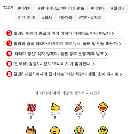
TAGS:
#머레이
#반다이남코 엔터테인먼트
#이케다
#철권 8
#쿠니미츠
#퇴사
#하다라
#한마 유지로
철권8, 하라다 총괄에 이어 이케다 디렉터도 반남 떠났다
철권의 얼굴 하라다 카츠히로 프로듀서, 올해 말 반남 떠난다
'하라다 정신' 잊지 않겠다, 철권 향후 운영 계획 발표
[인터뷰] 철권8 시즌3, '쿠니미츠'가 돌아왔다.
철권8 시즌3 마지막 참가자는 '지상 최강의 생물' 한마 유지로
이 기사에 대해 어떻게 생각하시나요?
만점
좋아요
파티
웃음
0
8
1
1