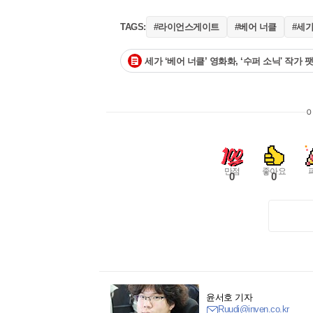
#라이언스게이트
#베어 너클
#세
TAGS:
세가 ‘베어 너클’ 영화화, ‘수퍼 소닉' 작가
만점
좋아요
0
0
윤서호 기자
Ruudi@inven.co.kr