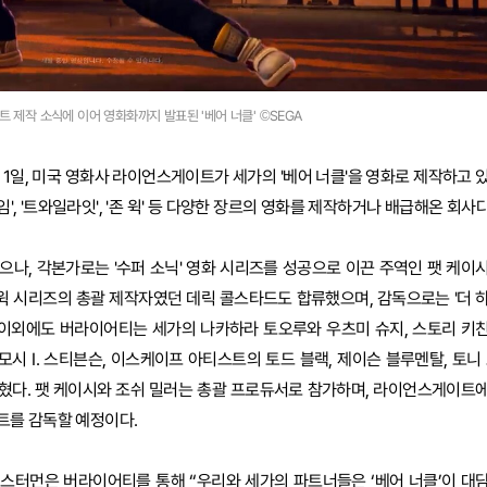
트 제작 소식에 이어 영화화까지 발표된 '베어 너클' ©SEGA
1일, 미국 영화사 라이언스게이트가 세가의 '베어 너클'을 영화로 제작하고 
임', '트와일라잇', '존 윅' 등 다양한 장르의 영화를 제작하거나 배급해온 회사다
나, 각본가로는 '수퍼 소닉' 영화 시리즈를 성공으로 이끈 주역인 팻 케이
 윅 시리즈의 총괄 제작자였던 데릭 콜스타드도 합류했으며, 감독으로는 '더 
. 이외에도 버라이어티는 세가의 나카하라 토오루와 우츠미 슈지, 스토리 키
모시 I. 스티븐슨, 이스케이프 아티스트의 토드 블랙, 제이슨 블루멘탈, 토니 
혔다. 팻 케이시와 조쉬 밀러는 총괄 프로듀서로 참가하며, 라이언스게이트
트를 감독할 예정이다.
스터먼은 버라이어티를 통해 “우리와 세가의 파트너들은 ‘베어 너클’이 대