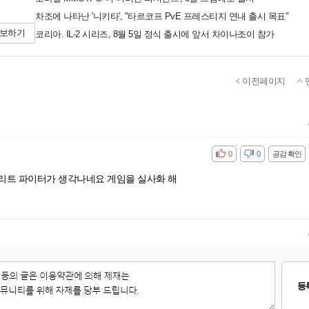
차조에 나타난 '니키타', "타르코프 PvE 프레스티지 연내 출시 목표"
제보하기
코리아. IL-2 시리즈, 8월 5일 정식 출시에 앞서 차이나조이 참가
이전페이지
공감
비공감
0
0
공감 확인
트리트 파이터가 생각나네요 게임을 실사화 해
등