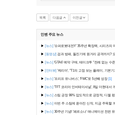
목록
다음글
이전글
인벤 주요
뉴스
▶
[뉴스]
'슈퍼로봇대전Y' 35주년 확장팩, 시리즈의 미
▶
[동영상]
검과 방패, 돌진기에 원거리 공격까지? 오버
▶
[뉴스]
'GTA6' 예약 구매, 테이크투 "전례 없는 수준
▶
[인터뷰]
'케리아', "T1의 고점 보는 플레이, 기본기
▶
[뉴스]
'프리프 유니버스', 'FWC'로 5년째 성장
[1]
▶
[뉴스]
'TFT 코리아 인비테이셔널', 8일 더현대서 
▶
[뉴스]
스팀 긍정 99% 압도적으로 긍정적, 디젤 펑크
▶
[뉴스]
이번 주 스팀에 쏟아진 신작, 지금 주목할 
▶
[뉴스]
30주년 기념! '페르소나' 애니메이션 전편 