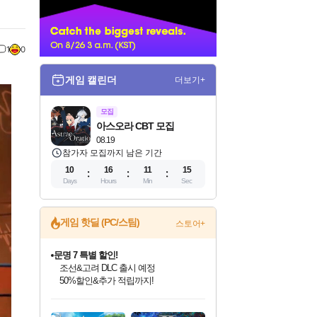
너
1
0
게임 캘린더
더보기+
모집
아스오라 CBT 모집
08.19
참가자 모집까지 남은 기간
10
16
11
14
Days
Hours
Min
Sec
게임 핫딜 (PC/스팀)
스토어+
문명 7 특별 할인!
조선&고려 DLC 출시 예정
50%할인&추가 적립까지!
인벤게임즈 8월 특별 할인!
드래곤소드: 어웨이크닝 입점!
마블 투혼 파이팅 소울즈 정식출시!
귀무자: 검의 길 예약 판매 중!
비스트 오브 리인카네이션 정식 출시!
커세어 코브 출시 기념 할인!
더 렐릭 퍼스트 가디언 정식 출시
베데스다 40주년 기념 할인 중!
캡콤 프렌차이즈 할인 진행 중!
캡콤 일부 상품 상시 할인
스타워즈 은하계 레이서
로블록스 기프트 카드 공식 입점
인기 퍼블리셔 모음!
스팀으로 만나는 드래곤소드!
마블 히어로 총 출동&화려한 격투!
10% 할인과
게임프릭 신작 IP
해적'섬'을 발전시키자!
설화x하드코어 액션!
베데스다의 명작들을
몬헌, 바하 등 인기 IP를
몬헌 와일즈 & 드래곤즈 도그마2
인벤게임즈에서 10% 추가 적립
Robux를 가장 안전하고