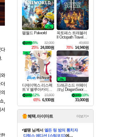
최대 90% 할인가를 만나보세요!
네이버혜택과 함께 만나보세요!
네이버 포인트 혜택까지!
이니&베니 혜택까지!
네이버 혜택가와 함께 예약하세요!
할인&네이버혜택으로 만나보세요!
네이버페이 혜택과 만나보세요!
40주년 프로모션으로 만나보세요!
할인가에 만나보세요!
일부 에디션 상시 할인!
혜택으로 예약 판매 중
편안하게 충전하세요
팰월드 Palworld
옥토패스 트래블러
II Octopath Traveler I
I
5%
32,000
49,800
25%
24,000원
70%
14,940원
있다
.
시와
하더
디제이맥스 리스펙
드래곤소드 어웨이
트 V 블루아카이브
크닝 DragonSword A
친의
팩 DJMAX RESPE
wakening
12%
19,800
10%
CT V Blue Archive P
65%
6,930원
33,000원
쇼,
ack DLC
에서
혜택.아이마트
더보기+
별땡
님께서
엘든 링 밤의 통치자
디럭스 에디션 (스팀코드)
에
니코
님께서
(본편포함) 데이브 더
당첨되셨습니다.
담한