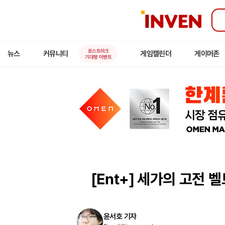
인
벤
로스트아크
뉴스
커뮤니티
게임캘린더
게이머존
기대평 이벤트
[Ent+]
세가의 고전 벨트
윤서호 기자