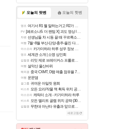
오늘의 팟벤
오늘의 핫벤
여기서 R1 뭘 말하는거고 R2가 뭘말하는걸까요?
명조
[페르소나5: 더 팬텀 X] 괴도 영상 l 타카마키 안·댄싱 스타
PV
선생님들 차 시동 끌 때 꾸르륵소리나는데
차벤
7월~8월 부산-단양-충주-울진 다녀왔어요~
여행
카가미하라 하루 성우 정보 및 주요 필모
아스오라
세계관 소개 | 소명 상인회
명조
리밋 제로 브레이커스 프롤로그 테스트 후기 영상 업로드
섭컬겜
설악산 울산바위
여행
중국 CXMT, D램 매출 점유율 7%…글로벌 4위로 부상
해외겜
운문댐
여행
귀여운 아일릿 원희
걸그룹
모든 요리/작물 책 획득 위치 공략 (36개) - 미식가 도전과제
비스트
캐릭터 소개 - 카가미하라 하루
아스오라
모든 엘리트 골렘 위치 공략 (30개) - 방랑 결투가
비스트
무한대 아난타 유출과 앞으로의 예상 (루머)
섭컬겜
새로고침