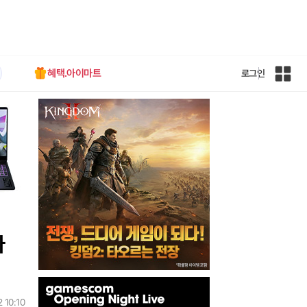
혜택.아이마트
로그인
인
벤
전
체
사
이
트
맵
다
인
벤
 10:10
배