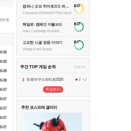
6.0
컴퍼니 오브 히어로즈3: 파이널 스탠드
Company of Heroes3: Final stand
맨위로
8.0
헤일로: 캠페인 이볼브드
Halo: Campaign Evolved
8.1
고요한 시골 정원 이야기
Village in the Shade
8-08
8-08
주간 TOP 게임 순위
더보기+
8-08
1
2
3
4
팰월드
프로야구스피리츠2026
드래곤소드 : 어웨이크닝
어쌔신 크리드: 블랙 플래그 리싱크드
1
2
2
8-08
투표하기
8-07
5
블라인드 삼국
1
8-07
추천 코스프레 갤러리
8-07
6
그랑블루 판타지 리링크 - 엔드리스 라그나로크
1
8-07
8-07