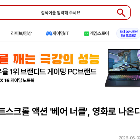
Submit
최대 90% 할인
라이브/영상
게이밍/IT
게임스토어
8월 프로모션
스크롤 액션 '베어 너클', 영화로 나온
2026-06-02