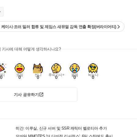
가
 팻 케이시·조쉬 밀러 합류 및 제임스 새뮤얼 감독 연출 확정(버라이어티)
이 기사에 대해 어떻게 생각하시나요?
파티
웃음
씬나
후속기사+
울음
녹는다
0
0
0
0
0
0
기사 공유하기
히간: 이루실, 신규 서버 및 SSR 캐릭터 벨로티아 추가
모바일 MMOTPS '더 디비전 리서전스', 6일 스팀에도 출시