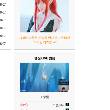
7
리듬 천국 미라클 스타즈
2
8-07
8-07
8
헤일로: 캠페인 이볼브드
2
8-07
8-07
9
캡틴 츠바사 2 월드 파이터즈
8-07
그 비스크돌은 사랑을 한다 코마 키타가
와 마린 리즈큥 ver
8-07
10
레고 배트맨: 레거시 오브 더 다크 나이트
웹진 LIVE 방송
소우릎
소풍왔니
LIVE