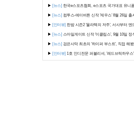
▶
[뉴스]
한국e스포츠협회, e스포츠 국가대표 유니폼
▶
[뉴스]
컴투스-에이버튼 신작 '제우스' 8월 26일 출
▶
[인터뷰]
한밤 시즌2 '울라텍의 저주', 서사부터 엔
▶
[뉴스]
스마일게이트 신작 '이클립스', 9월 10일 정
▶
[뉴스]
검은사막 최초의 '하이퍼 부스트', 직접 해
▶
[인터뷰]
1호 인디전문 퍼블리셔, '레드브릭하우스'