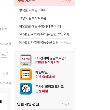
핫딜
게시판
더보기+
명식품 파래김 100매
고당도 꿀수박 6~8kg
지오클린 레몬 주방세제 4L x 2개
맨위로
51%할인 씨제이 유기농 맛밤, 42g, 21개
68%할인 대한민국농수산 설탕바나나, 3kg, 1박스
새로고침
신고
PC 견적이 궁금하다면?
IT인벤 견적게시판
매일매일,
답글
인벤 출석체크!
새로고침
주사위 굴리고 포인트!
인벤 마블
록
인벤 게임 평점
더보기+