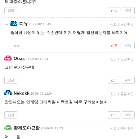
왜 해줘야됩니까?
답글
1
0
디유
26-06-02 18:49
신고
|
공감 확인
솔직히 나온게 없는 수준인데 이게 어떻게 발전되는지를 봐야지요
답글
0
0
Otias
26-06-02 12:23
신고
|
공감 확인
그냥 뭔가싶은데
답글
1
0
Nekokk
26-06-02 12:54
신고
|
공감 확인
잠깐나오는 인게임 그래픽질 이펙트질 너무 구려보이는데…
답글
1
0
황제도야근함
26-06-02 13:23
신고
|
공감 확인
어..... 음 .....