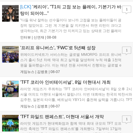
스타 게임즈는 한국 시각 28일 오전 4시 넷플릭스를 통해 장편 영
상 'Grand Theft Auto VI: An Extended Look'을 최초 공개할 계획
[LCK]
'케리아', "T1의 고점 보는 플레이, 기본기가 바
1
이다....
탕이 되어야..."
"다들 워낙 잘하는 선수들이다 보니까 고점을 보는 플레이들이 굉
장히 많았어요. 그런 게 기본을 잘 지키면서 하면 리턴이 크다고
생각하는데, 최근 기본기가 안 지켜지고 있는 상태로 그런 플레이
를 추구하다 보니까 팀적으로 안 좋은 사고가 계속 많이 났던 것
인터뷰 |
신연재
|
08-08
같습니다." T1은 6일 서울 종로구 치지직 롤파크에서 열린 '2026
LoL 챔피언스 코리아(LCK)'...
'프리프 유니버스', 'FWC'로 5년째 성장
1
위메이드커넥트가 서비스하는 글로벌 MMORPG 프리프 유니버
스가 출시 5년 차에 역대 최고 실적을 달성하며 누적 매출 1천억
원을 돌파했습니다. 이는 매년 전용 서버에서 진행되는 글로벌 e
스포츠 대회 FWC의 영향이 큽니다. FWC는 이용자가 동일한 조
게임뉴스 |
김병호
|
08-07
건에서 시즌을 함께 즐기는 구조로, 올해 4월 시작된 FWC 2026
은 전년 대비 매출과 이용자 지표가 대폭 상승하는 성과를 냈습니
'TFT 코리아 인비테이셔널', 8일 더현대서 개최
다. 오는 10월 필리핀 마닐라에서 총상금 11만 달러 규모의 제4회
라이엇 게임즈가 주최하는 'TFT 코리아 인비테이셔널'이 8일 오후 2시
FWC 그랜드 파이널이 개최될 예정이며, 위메이드커넥트는 이를
서울 여의도 더현대 서울에서 열립니다. 이번 대회에는 한국의 박찬서와
통해 커뮤니티 중심의 장기 성장 모델을 지속할 방침입니다....
김주한, 일본의 타이틀, 베트남의 YBY1이 출전해 실력을 겨룹니다. TFT
는 소속팀 없이 개인 자격으로 참가하는 독특한 대회 구조를 가지며, 누
게임뉴스 |
김병호
|
08-07
구나 참여 가능한 '소파에서 왕관까지'라는 철학을 실천하고 있습니다.
17일까지 이어지는 이번 행사는 신규 세트 체험과 공연 등 다양한 즐길
'TFT 와일드 팬페스트', 더현대 서울서 개막
1
거리를 제공하며, 이후 현대백화점 판교점에서도 행사가 이어질 예정입
라이엇 게임즈가 현대백화점과 함께 역대 최대 규모의 TFT 오프
니다. 연말에는 라스베이거스 오픈이 개최됩니다....
라인 축제인 'TFT 와일드 팬페스트'를 개최했다. 7일부터 17일까