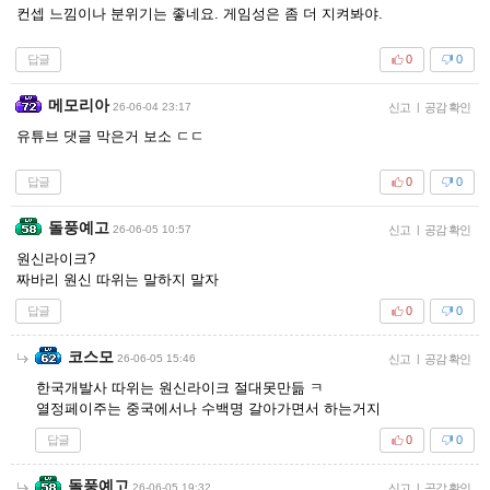
컨셉 느낌이나 분위기는 좋네요. 게임성은 좀 더 지켜봐야.
답글
0
0
메모리아
26-06-04 23:17
신고
|
공감 확인
유튜브 댓글 막은거 보소 ㄷㄷ
답글
0
0
돌풍예고
26-06-05 10:57
신고
|
공감 확인
원신라이크?
짜바리 원신 따위는 말하지 말자
답글
0
0
코스모
26-06-05 15:46
신고
|
공감 확인
한국개발사 따위는 원신라이크 절대못만듦 ㅋ
열정페이주는 중국에서나 수백명 갈아가면서 하는거지
답글
0
0
돌풍예고
26-06-05 19:32
신고
|
공감 확인