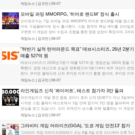
위한 전투를 펼친다. 지휘관 모집, 피난처 운영, 연맹 협동 콘텐츠가 특징
게임뉴스 |
김규만
|
08-07
이며 출시를 기념해 접속 시 영웅 경험치와 다이아몬드 등 다양한 성장
지원 보상을 제공한다. 상세 내용은 공식 커뮤니티에서 확인 가능하다....
모바일 파밍 MMORPG, '히어로 랜드M' 정식 출시
오리엔조이는 7일 모바일 파밍 MMORPG 히어로 랜드M을 애플 앱스토
어와 구글플레이에 정식 출시했다. 스팀 원작의 핵심 재미를 모바일로
구현한 이 게임은 장비 수집과 조합을 통한 영웅 성장이 특징이며, 3개의
무기 스킬을 활용한 전략적 전투와 길드전 등 다양한 콘텐츠를 제공한
게임뉴스 |
김규만
|
08-07
다. 정식 출시를 기념해 사전예약자 50만 명 달성 보상을 포함한 다양한
혜택을 지급하며, 상세 내용은 공식 라운지에서 확인할 수 있다. 이용자
"하반기 실적 턴어라운드 목표" 데브시스터즈, 26년 2분기
는 게임 접속 및 주요 콘텐츠 플레이를 통해 성장을 지원받을 수 있다....
매출 527억 원
데브시스터즈가 2026년 2분기 매출 527억 원, 영업손실 160억 원을 기
록했다. 경영 쇄신으로 손실은 완화됐으며 3분기부터 재무 개선이 전망
된다. 쿠키런 클래식과 신작 쿠키런 키우기가 흥행 중이며, 쿠키런 키우
기는 13일 첫 업데이트를 시작으로 2주 간격의 콘텐츠를 제공한다. 또한
게임뉴스 |
김규만
|
08-07
9월 미국 로블록스 개발자 컨퍼런스에 참여해 IP 생태계를 확장할 계획
이다. 회사는 비용 효율화와 신작 흥행을 통해 하반기 실적 턴어라운드
라인게임즈 신작 '콰이어트', 테스트 참가자 3만 돌파
를 이끌 방침이다....
라인게임즈가 개발 중인 협동 코미디 호러 신작 QUIET가 지난 3일부터
시작된 스팀 플레이 테스트에서 3일 만에 참가자 3만 명을 돌파하며 큰
관심을 받고 있습니다. 오리 외계인이 보스를 피해 탈출하는 이 게임은
최대 4인 협동을 지원하며, 소음 관리와 물리 법칙을 활용한 전략적 플레
게임뉴스 |
김규만
|
08-07
이가 핵심입니다. 라인게임즈는 수집된 이용자 피드백을 반영해 게임성
을 개선 중이며, 상세 정보는 스팀 페이지에서 확인 가능합니다....
그라비티 게임 어라이즈(GGA), '도쿄 게임 던전13' 참가
그라비티 게임 어라이즈(GGA)가 오는 8월 8일 오전 11시부터 오후 5시