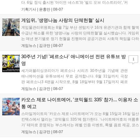
다. 6일 정식 출시된 '아이언 네스트'와 '필드 오브 미스트리아', '커
세어 코브'가 호평받고 있습니다. 한편, 7일 출시된 '마블 투혼'은
기획기사 |
윤홍만
|
08-07
태그 시스템에 대한 호불호가 갈리며 복합적 평가를 기록 중입니
다. 유비소프트의 '고스트리콘: 와일드랜드'는 7년 만의 대규모 업
게임위, '생명나눔 사랑의 단체헌혈' 실시
데이트 '라스트 라이츠'와 함께 95% 할인 중입니다....
게임물관리위원회는 8월 7일 부산 센텀지구 16개 유관기관과 함께 혈액
수급난 해소를 위한 '생명나눔 사랑의 단체헌혈'을 실시했습니다. 게임위
는 매년 분기별로 정기 헌혈을 진행하며 공공기관의 사회적 책임을 다하
고 있으며, 이번 행사에는 영화진흥위원회 등 14개 기관 임직원이 동참
게임뉴스 |
김규만
|
08-07
해 생명 나눔을 실천했습니다. 서태건 위원장은 이웃의 생명을 지키는
따뜻한 실천에 참여한 모든 임직원에게 감사의 뜻을 전하며 헌혈 문화
30주년 기념! '페르소나' 애니메이션 전편 유튜브 방
1
확산에 앞장섰습니다....
영
세가퍼블리싱코리아가 페르소나 시리즈 30주년을 기념해 관련
애니메이션을 유튜브에서 무료 공개합니다. 8월 31일까지 극장
판 페르소나3 4편을 시작으로, 8월 18일부터 9월 17일까지 페르
소나4 더 골든 12화, 9월 15일부터 10월 14일까지 페르소나5 시
게임뉴스 |
김규만
|
08-07
리즈가 순차 공개됩니다. 또한 8월 16일까지 SNS를 통해 축하 메
시지를 모집하며, 선정된 내용은 기념 영상 및 대형 전광판에 소
카오스 제로 나이트메어, '코믹월드 335' 참가... 이용자 소
개될 예정입니다....
통 예고
스마일게이트의 ‘카오스 제로 나이트메어’가 오는 8월 15일과 16일 일산
킨텍스에서 열리는 ‘코믹월드 335’에 참가한다. ‘나이트메어호의 여름휴
가’ 테마로 운영되는 부스에서는 레벨 인증 이벤트, 특별 음료 제공, 코스
프레 모델 포토존 등 다채로운 행사가 진행된다. 유명 코스어 7인이 캐릭
게임뉴스 |
김규만
|
08-07
터로 변신해 이용자를 맞이하며, SNS 인증 시 추가 굿즈도 증정한다. 자