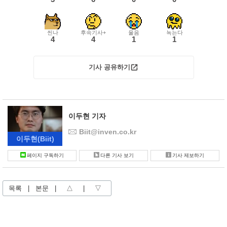
씬나
후속기사+
울음
녹는다
4
4
1
1
기사 공유하기
이두현 기자
Biit@inven.co.kr
이두현
(Biit)
페이지 구독하기
다른 기사 보기
기사 제보하기
목록
|
본문
|
△
|
▽