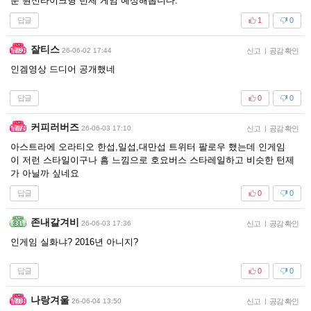
운 원신라이크형 턴제 게임 예상해봅니다.
답글
1
0
잘티스
26-06-02 17:44
신고
|
공감 확인
인겜영상 드디어 공개했네
답글
0
0
커피러버즈
26-06-03 17:10
신고
|
공감 확인
아스트라에 오라티오 한섭,일섭,대만섭 트위터 팔로우 했는데 인게임
이 저런 스타일이구나 흠 느낌으로 호요버스 스타레일하고 비슷한 턴제
가 아닐까 싶네요
답글
0
0
존내갈겨비
26-06-03 17:36
신고
|
공감 확인
인게임 실화냐? 2016년 아니지?
답글
0
0
나랑겨울
26-06-04 13:50
신고
|
공감 확인