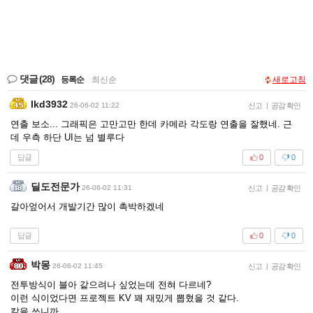
댓글
(28)
등록순
|
최신순
새로고침
Ikd3932
26-06-02 11:22
신고
|
공감 확인
연출 보소... 그래픽은 고만고만 한데 카메라 각도랑 연출을 잘했네. 근
데 우측 하단 UI는 넘 별루다
답글
0
0
딜도전문가
26-06-02 11:31
신고
|
공감 확인
갈아엎어서 개발기간 많이 촉박하겠네
답글
0
0
박몽
26-06-02 11:45
신고
|
공감 확인
전투방식이 블아 같으려나 싶었는데 전혀 다르네?
이런 식이었다면 프로젝트 KV 꽤 재밌게 뽑혔을 것 같다.
칼을 쓰니까