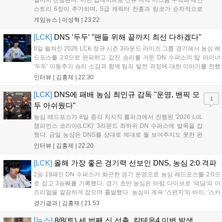
스토리 6장이 추가되며, S급 캐릭터 잔홍과 링코가 순차적으로
등장한다. 여름 시즌을 맞아 비치발리볼, 수상 오토바이 등 다채
게임뉴스 |
이성혁
|
23:22
로운 이벤트가 열리고, 캐릭터 렌더링 개선 및 랜덤 코스튬 등 편
의성도 강화된다. 8월 11일까지 사용 가능한 교환 코드 3종이 제
[LCK]
DNS '두두' "팬들 위해 끝까지 최선 다하겠다"
공되며, 상세 일정은 공식 채널을 통해 확인할 수 있다....
8일 펼쳐진 2026 LCK 정규 시즌 3라운드 라이즈 그룹 경기에서 농심 레
드포스를 2:0으로 완파하고 값진 승리를 거둔 DN 수퍼스의 탑 라이너
'두두' 이동주가 승리 소감과 함께 팀의 발전 과정에 대한 이야기를 전했
다. 먼저 오랜만의 2:0 완승에 대해 '두두'는 "진짜 오랜만에 거둔 2:0 승
인터뷰 |
김홍제
|
22:30
리라 기쁘다. 특히 불리했던 1세트를 역전승으로 이끌어내...
[LCK]
DNS에 패배 농심 최인규 감독 "운영, 밴픽 모
1
두 아쉬웠다"
농심 레드포스가 8일 종각 치지직 롤파크에서 진행된 '2026 LoL
챔피언스 코리아(LCK)' 3라운드 최하위 DN 수퍼스에 발목을 잡
혔다. 금일 농심은 DNS를 상대로 제대로 뭘 보여주지도 못한 완
패를 당하고 말았다. 이하 농심 레드포스 최인규 감독과 '리헨즈'
인터뷰 |
김홍제
|
22:20
손시우의 인터뷰 전문이다. Q. 금일 DNS에 0:2로 패배했는데? 최
인규 감독 : 모든 경...
[LCK]
올해 가장 좋은 경기력 선보인 DNS, 농심 2:0 격파
2승 19패인 DN 수퍼스가 화끈한 경기 운영으로 농심 레드포스를 2:0으
로 잡고 3승째를 기록했다. 경기 초반 농심은 바텀 다이브로 '덕담'의 이
즈리얼을 깔끔하게 잡으며 출발했다. 농심이 계속 '스펀지'의 바이, '스카
웃'의 신드라가 맹활약하며 초반부터 잡은 주도권을 계속 잘 굴렸다.
경기결과 |
김홍제
|
21:53
DNS는 불리하지만 골드 차이는 크게 벌어지지 않으며 잘 따라가고 있
었...
[뉴스]
8/8(토) 세 번째 신 선출, 칼테온4 이변 발생