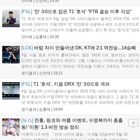
인터뷰 |
신연재
|
19:50
경기 종료 후 기자실을 찾은 고동빈 감독은 "상대가 디플러스...
[FSL]
'찬' 3:0으로 잡은 T1 '호석' "FTB 결승 이후 각성"
T1 '호석' 최호석이 9일 잠실 DN 스타디움에서 펼쳐진 2026 FSL 서머
넉아웃 스테이지 키움 DRX '찬' 박찬화와 대결에서 세트 스코어 3:0으로
승리하고 파이널 스테이지 진출에 성공했다. 경기 후 만난 '호석'은 "상대
가 강하지만, 내가 할 것만 잘하면 충분히 승산이 있을 것 같았다"고 말하
인터뷰 |
김홍제
|
19:30
며 앞으로 좀 더 잘하면 충분히 우승까지 노려볼 수 있...
[LCK]
바텀 차이 만들어낸 DK, KT에 2:1 역전승...14승째
9일 서울 종로 치지직 롤파크에서 열린 '2026 LoL 챔피언스 코리아
(LCK)' 정규 시즌 3라운드 레전드 그룹, 디플러스 기아와 kt 롤스터의 대
결에서 디플러스 기아가 '패승승' 역전승을 거뒀다. 2세트는 '커리어' 오
현석의 메이킹과 '쇼메이커' 허수의 캐리력이 빛났고, 3세트에서는 라인
경기결과 |
신연재
|
19:21
전부터 '바텀 차이'를 외치며 승리로 연결했다. 1세트, 미드 합...
[FSL]
T1 '호석', 키움 DRX '찬' 3:0으로 격파
9일 잠실 DN 스타디움에서 펼쳐진 2026 FSL 서머 넉아웃 스테이지 T1
'호석' 최호석과 키움 DRX '찬' 박찬화의 대결이 펼쳐졌다. 그 결과, T1 '호
석' 최호석이 키움 DRX '찬' 박찬화를 3:0으로 격파하며 상위 라운드로
진출했고, '찬'은 탈락하고 말았다. 경기 초반, 5분 만에 골 찬스를 잡은
경기결과 |
김홍제
|
19:09
'호석'이었는데 아쉽게 볼이 빗나가고 말았...
[뉴스]
잔홍, 링코와 여름 이벤트, 수영복까지 총출
4
동! '이환' 1.3 버전 방송 정리
'이환'의 1.3 버전 「안개 너머의 별빛」이 8월 19일부터 9월 30
일까지 진행된다. 이번 업데이트로 신규 지역 어스름 구역과 메인