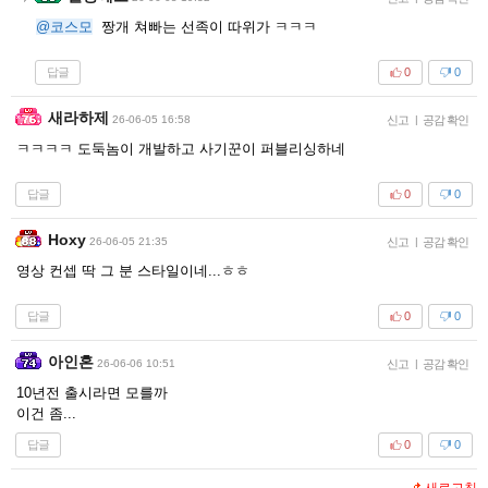
@코스모
짱개 쳐빠는 선족이 따위가 ㅋㅋㅋ
답글
0
0
새라하제
26-06-05 16:58
신고
|
공감 확인
ㅋㅋㅋㅋ 도둑놈이 개발하고 사기꾼이 퍼블리싱하네
답글
0
0
Hoxy
26-06-05 21:35
신고
|
공감 확인
영상 컨셉 딱 그 분 스타일이네...ㅎㅎ
답글
0
0
아인혼
26-06-06 10:51
신고
|
공감 확인
10년전 출시라면 모를까
이건 좀...
답글
0
0
새로고침