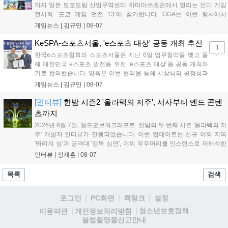
까지 일본 도쿄도립 산업무역센터 하마마쓰초관에서 열리는 인디 게임
전시회 ‘도쿄 게임 던전 13’에 참가합니다. GGA는 이번 행사에서
‘JALECO ARCADE COLLECTION’ 시리즈의 미공개 작품 12종을 최초
게임뉴스 |
김규만
|
08-07
공개하며, ‘다함께 쿠키요미. 월드 한국 Ver.’ 등 다양한 인디 게임을 선보
입니다. 시연 참여 관람객에게는 선착순으로 특별 굿즈를 증정하며, 인
KeSPA-스포츠서울, 'e스포츠 대상' 공동 개최 추진
1
디 게임 생태계 활성화와 신규 타이틀 반응 확인을 목표로 합니다....
한국e스포츠협회와 스포츠서울은 지난 6일 업무협약을 맺고 올
해 대한민국 e스포츠 발전을 위한 ‘e스포츠 대상’을 공동 개최하
기로 합의했습니다. 양측은 이번 협약을 통해 시상식의 공정성과
전문성을 강화하고 MZ세대를 겨냥한 미디어 영향력을 확대해 e
게임뉴스 |
김규만
|
08-07
스포츠 전 종목을 아우르는 대표 연례 행사로 육성할 계획입니다.
김영만 회장은 10년 만에 재추진되는 이번 시상식이 e스포츠의
[인터뷰]
한밤 시즌2 '울라텍의 저주', 서사부터 엔드 콘텐
성과와 가치를 널리 알리는 권위 있는 행사가 되도록 노력하겠다
츠까지
고 밝혔습니다....
2026년 8월 7일, 월드오브워크래프트: 한밤의 두 번째 시즌 '울라텍의 저
주' 개발자 인터뷰가 진행되었습니다. 이번 업데이트는 신규 야외 지역
'똬리의 섬'과 공격대 '맹독 심연', 야외 우두머리를 인스턴스로 재해석한
'소굴'을 포함합니다. 개발진은 하우징 시스템 개선 및 신화+ 던전 로테이
인터뷰 |
정재훈
|
08-07
션, 공격대 보상 강화 등을 예고하며, 한국 팬들의 열정적인 성원에 감사
를 표했습니다....
목록
검색
로그인
PC화면
퀵링크
설정
청소년보호정책
이용약관
개인정보처리방침
불법촬영물신고안내