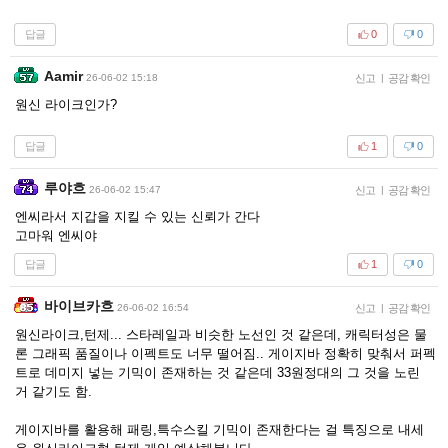
답글
0
0
Aamir
26-06-02 15:18
신고
|
공감 확인
원신 라이크인가?
답글
1
0
루야흐
26-06-02 15:47
신고
|
공감 확인
엔씨라서 지갑을 지킬 수 있는 신뢰가 간다
고마워 엔씨야
답글
1
0
바이브카흐
26-06-02 16:54
신고
|
공감 확인
원신라이크,턴제... 스타레일과 비슷한 노선인 것 같은데, 캐릭터성은 물
론 그래픽 품질이나 이펙트도 너무 떨어짐.. 게이지바 정확히 맞춰서 퍼펙
트로 데미지 넣는 기믹이 존재하는 것 같은데 33원정대의 그 것을 노린
거 같기도 함.
게이지바를 활용해 패링,특수스킬 기믹이 존재한다는 걸 특징으로 내세