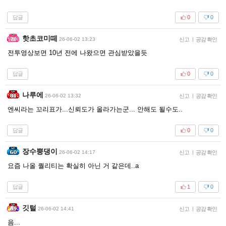
답글
0
0
핫초코미떼
26-06-02 13:23
신고
|
공감 확인
전투영상보면 10년 전에 나왔으면 관심받았을듯
답글
0
0
나루에
26-06-02 13:32
신고
|
공감 확인
엔씨라는 꼬리표가...신뢰도가 올라가는군... 안해도 될수도..
답글
0
0
장수뿡댕이
26-06-02 14:17
신고
|
공감 확인
요즘 나올 퀄리티는 확실히 아닌 거 같은데..a
답글
1
0
깃털
26-06-02 14:41
신고
|
공감 확인
음...