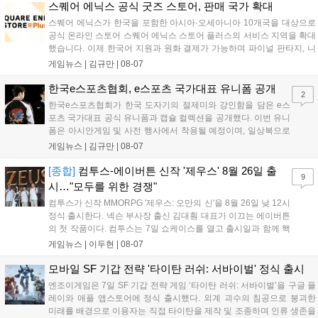
세한 정보는 공식 커뮤니티에서 확인 가능하다....
스퀘어 에닉스 공식 굿즈 스토어, 판매 국가 확대
스퀘어 에닉스가 한국을 포함한 아시아·오세아니아 10개국을 대상으로
공식 온라인 스토어 스퀘어 에닉스 스토어 플러스의 서비스 지역을 확대
했습니다. 이제 한국어 지원과 원화 결제가 가능하며 파이널 판타지, 니
어 등 주요 게임의 피규어, 굿즈를 구매할 수 있습니다. 신상품이 순차적
게임뉴스 |
김규만
|
08-07
으로 추가될 예정이며 이용자는 사이트에서 국가를 한국으로 설정해 이
용 가능합니다....
한국e스포츠협회, e스포츠 국가대표 유니폼 공개
2
한국e스포츠협회가 한국 도자기의 절제미와 강인함을 담은 e스
포츠 국가대표 공식 유니폼과 캡슐 컬렉션을 공개했다. 이번 유니
폼은 아시안게임 및 사전 행사에서 착용될 예정이며, 일상복으로
구성된 컬렉션은 오는 8월 28일부터 골스튜디오 공식 홈페이지
게임뉴스 |
김규만
|
08-07
와 무신사, 오프라인 매장에서 판매된다. 다만 아시안게임 결선에
서는 대회 규정에 따라 별도의 유니폼을 착용할 계획이다....
[종합]
컴투스-에이버튼 신작 '제우스' 8월 26일 출
9
시…"모두를 위한 경쟁"
컴투스가 신작 MMORPG '제우스: 오만의 신'을 8월 26일 낮 12시
정식 출시한다. 넥슨 부사장 출신 김대훤 대표가 이끄는 에이버튼
의 첫 작품이다. 컴투스는 7일 쇼케이스를 열고 출시일과 함께 핵
심 콘텐츠, 유료화 정책, 운영 방향을 공개했다. 캐릭터명 선점은
게임뉴스 |
이두현
|
08-07
8월 13일 오후 8시 시작한다. '제우스: 오만의 신'은 최고신 제우스
의 오만으로 균열이...
모바일 SF 기갑 전략 '타이탄 러쉬: 서바이벌' 정식 출시
엔조이게임은 7일 SF 기갑 전략 게임 ‘타이탄 러쉬: 서바이벌’을 구글 플
레이와 애플 앱스토어에 정식 출시했다. 외계 괴수의 침공으로 붕괴한
미래를 배경으로 이용자는 직접 타이탄을 제작 및 조종하며 인류 생존을