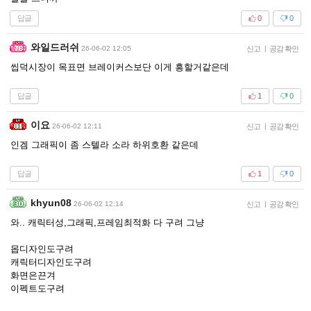
답글
0
0
와일드러쉬
26-06-02 12:05
신고
|
공감 확인
씹덕시장이 목표면 브레이커스보단 이게 흥할거같은데
답글
1
0
이요
26-06-02 12:11
신고
|
공감 확인
인겜 그래픽이 좀 스텔라 소라 하위호환 같은데
답글
1
0
khyun08
26-06-02 12:14
신고
|
공감 확인
와.. 캐릭터성,그래픽,프레임최적화 다 구려 그냥
몹디자인도구려
캐릭터디자인도구려
화면은끈겨
이펙트도구려