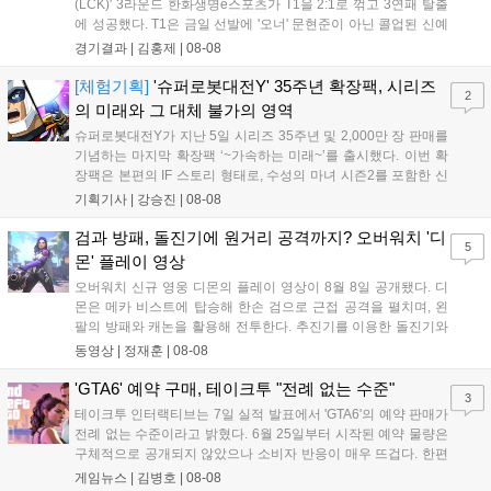
(LCK)' 3라운드 한화생명e스포츠가 T1을 2:1로 꺾고 3연패 탈출
에 성공했다. T1은 금일 선발에 '오너' 문현준이 아닌 콜업된 신예
'페인터' 김은후를 투입했지만, 결국 1:2로 패배하고 말았다. T1은
경기결과 |
김홍제
|
08-08
'케리아'의 카밀이 좋은 플레이를 통해 한화생명 바텀 듀오의 점멸
을 빼냈다....
[체험기획]
'슈퍼로봇대전Y' 35주년 확장팩, 시리즈
2
의 미래와 그 대체 불가의 영역
슈퍼로봇대전Y가 지난 5일 시리즈 35주년 및 2,000만 장 판매를
기념하는 마지막 확장팩 ‘~가속하는 미래~’를 출시했다. 이번 확
장팩은 본편의 IF 스토리 형태로, 수성의 마녀 시즌2를 포함한 신
규 참전작과 크로스오버 합체기를 선보이며 작품을 완결 짓는다.
기획기사 |
강승진
|
08-08
기존 연출의 한계와 로봇 게임 시장의 어려움 속에서도 팬들이 원
하는 몰입감 있는 서사와 조합을 구현하며 시리즈의 미래를 향한
검과 방패, 돌진기에 원거리 공격까지? 오버워치 '디
5
새로운 가능성을 제시했다....
몬' 플레이 영상
오버워치 신규 영웅 디몬의 플레이 영상이 8월 8일 공개됐다. 디
몬은 메카 비스트에 탑승해 한손 검으로 근접 공격을 펼치며, 왼
팔의 방패와 캐논을 활용해 전투한다. 추진기를 이용한 돌진기와
참격 형태의 궁극기를 보유했고, 메카 파괴 시 맨몸으로 기관총을
동영상 |
정재훈
|
08-08
사용하는 특징이 있다. 디몬은 오는 8월 12일 시작되는 시즌4 부
산의 영웅들 업데이트를 통해 정식 출시될 예정이다....
'GTA6' 예약 구매, 테이크투 "전례 없는 수준"
3
테이크투 인터랙티브는 7일 실적 발표에서 'GTA6'의 예약 판매가
전례 없는 수준이라고 밝혔다. 6월 25일부터 시작된 예약 물량은
구체적으로 공개되지 않았으나 소비자 반응이 매우 뜨겁다. 한편
11월 19일 PS5와 Xbox 시리즈 X|S로 정식 출시될 예정이며, 록
게임뉴스 |
김병호
|
08-08