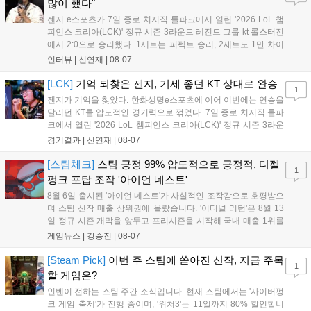
많이 했다"
템 구축을 통해 신성장 동력을 확보할 방침이다....
젠지 e스포츠가 7일 종로 치지직 롤파크에서 열린 '2026 LoL 챔
피언스 코리아(LCK)' 정규 시즌 3라운드 레전드 그룹 kt 롤스터전
에서 2:0으로 승리했다. 1세트는 퍼펙트 승리, 2세트도 1만 차이
를 벌리며 25분 만에 승리하면서 말 그대로 압도적인 경기력을 선
인터뷰 |
신연재
|
08-07
보였다. '룰러' 박재혁은 1세트 코그모, 2세트 이즈리얼로 맹활약
하며 POM에 선정됐...
[LCK]
기억 되찾은 젠지, 기세 좋던 KT 상대로 완승
1
젠지가 기억을 찾았다. 한화생명e스포츠에 이어 이번에는 연승을
달리던 KT를 압도적인 경기력으로 꺾었다. 7일 종로 치지직 롤파
크에서 열린 '2026 LoL 챔피언스 코리아(LCK)' 정규 시즌 3라운
드 레전드 그룹, kt 롤스터와 젠지 e스포츠의 대결에서 젠지가 압
경기결과 |
신연재
|
08-07
승을 거뒀다. 개막주까지만 해도 급격하게 흔들리던 젠지였지만,
기억을 되찾기라도 한 듯 1,...
[스팀체크]
스팀 긍정 99% 압도적으로 긍정적, 디젤
1
펑크 포탑 조작 '아이언 네스트'
8월 6일 출시된 '아이언 네스트'가 사실적인 조작감으로 호평받으
며 스팀 신작 매출 상위권에 올랐습니다. '이터널 리턴'은 8월 13
일 정규 시즌 개막을 앞두고 프리시즌을 시작해 국내 매출 1위를
기록했습니다. 25주년을 맞은 '고스트 리콘' 시리즈는 8월 6일 쇼
게임뉴스 |
강승진
|
08-07
케이스와 함께 대규모 할인을 진행하며 순위가 급상승했고, 신작
'마블 투혼: 파이팅 소울즈'와 레트로 수리 시뮬레이션 '리스토
[Steam Pick]
이번 주 스팀에 쏟아진 신작, 지금 주목
1
리'도 스팀에 정식 출시되었습니다....
할 게임은?
인벤이 전하는 스팀 주간 소식입니다. 현재 스팀에서는 '사이버펑
크 게임 축제'가 진행 중이며, '위쳐3'는 11일까지 80% 할인합니