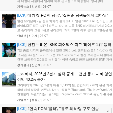
지 더현대 서울에서 열리며 이후 판교점으로 이동한다. 행사장에
는 체험, 스페셜, 무대 존이 마련됐으며 8일 오후 2시 인비테이셔
게임뉴스 |
김병호
|
08-07
널, 15일 오후 2시 스트리머 매치, 17일 오후 7시 30분 QWER 공
연 등 다채로운 일정이 준비되어 있다. 사전 예약은 조기 마감될
[LCK]
데뷔 첫 POM '남궁', "잘해준 팀원들에게 고마워"
만큼 큰 인기를 끌고 있다....
한진 브리온이 7일 종로 치지직 롤파크에서 열린 '2026 LoL 챔피언스 코
리아(LCK)' 정규 시즌 3라운드 라이즈 그룹 BNK 피어엑스전에서 2:0으
로 승리하며 그룹 1위로 올라섰다. 개막 2연패 이후 곧바로 2연승을 만
들어내면서 이어질 4라운드에 대한 기대감을 올렸다. 다음은 이날 데뷔
인터뷰 |
신연재
|
08-07
첫 POM을 수상한 '남궁' 남궁성훈의 POM 인터뷰 전문이다....
[LCK]
한진 브리온, BNK 피어엑스 꺾고 '라이즈 1위' 등극
7일 종로 치지직 롤파크에서 열린 '2026 LoL 챔피언스 코리아(LCK)' 정
규 시즌 3라운드 라이즈 그룹, BNK 피어엑스와 한진 브리온의 대결에서
한진 브리온이 2:0으로 승리했다. 이번 승리로 한진 브리온은 BNK 피어
엑스를 제치고 라이즈 그룹 1위로 올라섰다. 1세트, 한진 브리온이 '로머'
경기결과 |
신연재
|
08-07
조우진의 로크를 중심으로 게임을 유리하게 풀어갔다. '...
그라비티, 2026년 2분기 실적 공개… 전년 동기 대비 영업
이익 40.2% 증가
그라비티가 2026년 2분기 매출 1,619억 원, 영업이익 276억 원을 기록
하며 내실 성장을 이뤘다. 상반기 실적은 ‘Ragnarok: The New World’가
견인했다. 하반기에는 8월 18일 ‘Ragnarok Zero: Global’ 동남아 출시를
시작으로 9월 3일 ‘달려라 헤베레케 EX’, 9월 22일 ‘갈바테인’ 등 다양한
게임뉴스 |
윤홍만
|
08-07
신작을 선보인다. 4분기에는 ‘쟈레코 아케이드 콜렉션’과 ‘라이트 오디세
이’ 출시가 예정돼 있으며, 2027년에는 ‘Ragnarok 3’ 등 대작을 글로벌
[LCK]
2연속 POM '룰러', "'듀로'와 바텀 구도 연습
2
출시할 계획이다. 그라비티는 조인트벤처 설립과 라그나로크 에코 시스