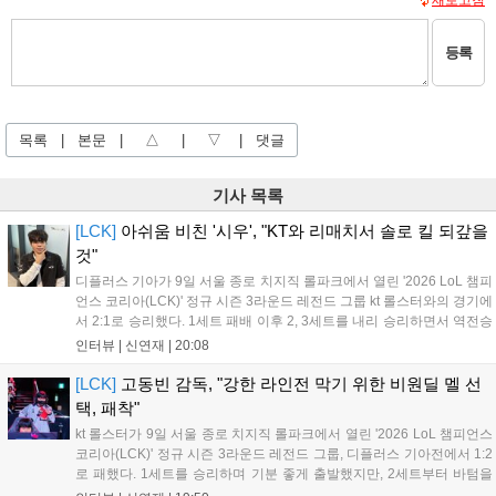
등록
목록
|
본문
|
△
|
▽
|
댓글
기사 목록
[LCK]
아쉬움 비친 '시우', "KT와 리매치서 솔로 킬 되갚을
것"
디플러스 기아가 9일 서울 종로 치지직 롤파크에서 열린 '2026 LoL 챔피
언스 코리아(LCK)' 정규 시즌 3라운드 레전드 그룹 kt 롤스터와의 경기에
서 2:1로 승리했다. 1세트 패배 이후 2, 3세트를 내리 승리하면서 역전승
을 거뒀다. 14승을 달성한 디플러스 기아는 4위 kt 롤스터를 1승 차이로
인터뷰 |
신연재
|
20:08
바짝 추격하며 상위권 도약의 불씨를 살렸다. 경기...
[LCK]
고동빈 감독, "강한 라인전 막기 위한 비원딜 멜 선
택, 패착"
kt 롤스터가 9일 서울 종로 치지직 롤파크에서 열린 '2026 LoL 챔피언스
코리아(LCK)' 정규 시즌 3라운드 레전드 그룹, 디플러스 기아전에서 1:2
로 패했다. 1세트를 승리하며 기분 좋게 출발했지만, 2세트부터 바텀을
중심으로 게임을 풀어간 디플러스 기아의 승리 플랜을 막아내지 못했다.