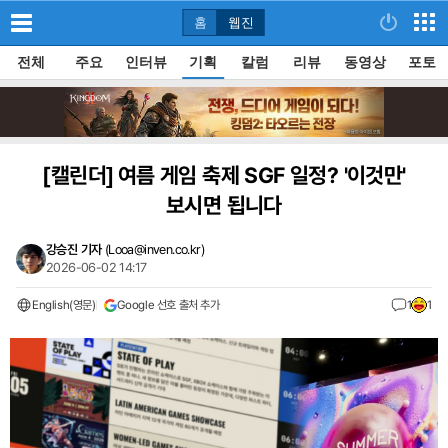
홈
웹진
전체
주요
인터뷰
기획
칼럼
리뷰
동영상
포토
[캘린더]
여름 게임 축제 SGF 일정? '이것만'
보시면 됩니다
강승진 기자
(
Looa@inven.co.kr
)
2026-06-02 14:17
English(영문)
Google 선호 출처 추가
1
1