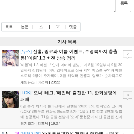
등록
목록
|
본문
|
△
|
▽
|
댓글
기사 목록
[뉴스]
잔홍, 링코와 여름 이벤트, 수영복까지 총출
2
동! '이환' 1.3 버전 방송 정리
'이환'의 1.3 버전 「안개 너머의 별빛」이 8월 19일부터 9월 30
일까지 진행된다. 이번 업데이트로 신규 지역 어스름 구역과 메인
스토리 6장이 추가되며, S급 캐릭터 잔홍과 링코가 순차적으로
등장한다. 여름 시즌을 맞아 비치발리볼, 수상 오토바이 등 다채
게임뉴스 |
이성혁
|
23:22
로운 이벤트가 열리고, 캐릭터 렌더링 개선 및 랜덤 코스튬 등 편
의성도 강화된다. 8월 11일까지 사용 가능한 교환 코드 3종이 제
[LCK]
'오너' 빼고, '페인터' 출전한 T1, 한화생명에
9
공되며, 상세 일정은 공식 채널을 통해 확인할 수 있다....
패배
8일 종각 치지직 롤파크에서 진행된 '2026 LoL 챔피언스 코리아
(LCK)' 3라운드 한화생명e스포츠가 T1을 2:1로 꺾고 3연패 탈출
에 성공했다. T1은 금일 선발에 '오너' 문현준이 아닌 콜업된 신예
'페인터' 김은후를 투입했지만, 결국 1:2로 패배하고 말았다. T1은
경기결과 |
김홍제
|
19:37
'케리아'의 카밀이 좋은 플레이를 통해 한화생명 바텀 듀오의 점멸
을 빼냈다....
[체험기획]
'슈퍼로봇대전Y' 35주년 확장팩, 시리즈