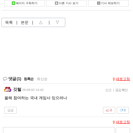
페이지 구독하기
다른 기사 보기
기사 제보하기
목록
|
본문
|
△
|
▽
댓글
(1)
등록순
|
최신순
새로고침
깃털
26-06-02 14:42
신고
|
공감 확인
올해 참여하는 국내 게임사 있으려나
답글
0
0
새로고침