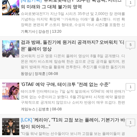
1
의 미래와 그 대체 불가의 영역
슈퍼로봇대전Y가 지난 5일 시리즈 35주년 및 2,000만 장 판매를
기념하는 마지막 확장팩 ‘~가속하는 미래~’를 출시했다. 이번 확
장팩은 본편의 IF 스토리 형태로, 수성의 마녀 시즌2를 포함한 신
규 참전작과 크로스오버 합체기를 선보이며 작품을 완결 짓는다.
기획기사 |
강승진
|
13:20
기존 연출의 한계와 로봇 게임 시장의 어려움 속에서도 팬들이 원
하는 몰입감 있는 서사와 조합을 구현하며 시리즈의 미래를 향한
검과 방패, 돌진기에 원거리 공격까지? 오버워치 '디
5
새로운 가능성을 제시했다....
몬' 플레이 영상
오버워치 신규 영웅 디몬의 플레이 영상이 8월 8일 공개됐다. 디
몬은 메카 비스트에 탑승해 한손 검으로 근접 공격을 펼치며, 왼
팔의 방패와 캐논을 활용해 전투한다. 추진기를 이용한 돌진기와
참격 형태의 궁극기를 보유했고, 메카 파괴 시 맨몸으로 기관총을
동영상 |
정재훈
|
08-08
사용하는 특징이 있다. 디몬은 오는 8월 12일 시작되는 시즌4 부
산의 영웅들 업데이트를 통해 정식 출시될 예정이다....
'GTA6' 예약 구매, 테이크투 "전례 없는 수준"
1
테이크투 인터랙티브는 7일 실적 발표에서 'GTA6'의 예약 판매가
전례 없는 수준이라고 밝혔다. 6월 25일부터 시작된 예약 물량은
구체적으로 공개되지 않았으나 소비자 반응이 매우 뜨겁다. 한편
11월 19일 PS5와 Xbox 시리즈 X|S로 정식 출시될 예정이며, 록
게임뉴스 |
김병호
|
08-08
스타 게임즈는 한국 시각 28일 오전 4시 넷플릭스를 통해 장편 영
상 'Grand Theft Auto VI: An Extended Look'을 최초 공개할 계획
[LCK]
'케리아', "T1의 고점 보는 플레이, 기본기가 바
1
이다....
탕이 되어야..."
"다들 워낙 잘하는 선수들이다 보니까 고점을 보는 플레이들이 굉