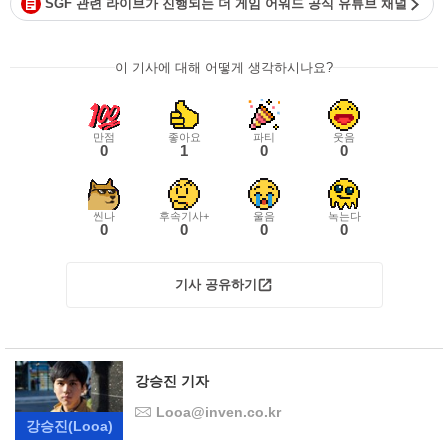
SGF 관련 라이브가 진행되는 더 게임 어워드 공식 유튜브 채널
이 기사에 대해 어떻게 생각하시나요?
만점
좋아요
파티
웃음
0
1
0
0
씬나
후속기사+
울음
녹는다
0
0
0
0
기사 공유하기
강승진 기자
Looa@inven.co.kr
강승진
(Looa)