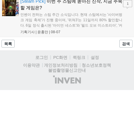
'마블 투혼: 파이팅 소울즈'와 레트로 수리 시뮬레이션 '리스토
[Steam Pick]
이번 주 스팀에 쏟아진 신작, 지금 주목
1
리'도 스팀에 정식 출시되었습니다....
할 게임은?
인벤이 전하는 스팀 주간 소식입니다. 현재 스팀에서는 '사이버펑
크 게임 축제'가 진행 중이며, '위쳐3'는 11일까지 80% 할인합니
다. 6일 정식 출시된 '아이언 네스트'와 '필드 오브 미스트리아', '커
세어 코브'가 호평받고 있습니다. 한편, 7일 출시된 '마블 투혼'은
기획기사 |
윤홍만
|
08-07
태그 시스템에 대한 호불호가 갈리며 복합적 평가를 기록 중입니
다. 유비소프트의 '고스트리콘: 와일드랜드'는 7년 만의 대규모 업
목록
검색
데이트 '라스트 라이츠'와 함께 95% 할인 중입니다....
로그인
PC화면
퀵링크
설정
청소년보호정책
이용약관
개인정보처리방침
불법촬영물신고안내
(주)
인
벤