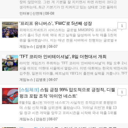
장히 많았어요. 그런 게 기본을 잘 지키면서 하면 리턴이 크다고
생각하는데, 최근 기본기가 안 지켜지고 있는 상태로 그런 플레이
를 추구하다 보니까 팀적으로 안 좋은 사고가 계속 많이 났던 것
인터뷰 |
신연재
|
08-08
같습니다." T1은 6일 서울 종로구 치지직 롤파크에서 열린 '2026
LoL 챔피언스 코리아(LCK)'...
'프리프 유니버스', 'FWC'로 5년째 성장
1
위메이드커넥트가 서비스하는 글로벌 MMORPG 프리프 유니버
스가 출시 5년 차에 역대 최고 실적을 달성하며 누적 매출 1천억
원을 돌파했습니다. 이는 매년 전용 서버에서 진행되는 글로벌 e
스포츠 대회 FWC의 영향이 큽니다. FWC는 이용자가 동일한 조
게임뉴스 |
김병호
|
08-07
건에서 시즌을 함께 즐기는 구조로, 올해 4월 시작된 FWC 2026
은 전년 대비 매출과 이용자 지표가 대폭 상승하는 성과를 냈습니
'TFT 코리아 인비테이셔널', 8일 더현대서 개최
다. 오는 10월 필리핀 마닐라에서 총상금 11만 달러 규모의 제4회
라이엇 게임즈가 주최하는 'TFT 코리아 인비테이셔널'이 8일 오후 2시
FWC 그랜드 파이널이 개최될 예정이며, 위메이드커넥트는 이를
서울 여의도 더현대 서울에서 열립니다. 이번 대회에는 한국의 박찬서와
통해 커뮤니티 중심의 장기 성장 모델을 지속할 방침입니다....
김주한, 일본의 타이틀, 베트남의 YBY1이 출전해 실력을 겨룹니다. TFT
는 소속팀 없이 개인 자격으로 참가하는 독특한 대회 구조를 가지며, 누
게임뉴스 |
김병호
|
08-07
구나 참여 가능한 '소파에서 왕관까지'라는 철학을 실천하고 있습니다.
17일까지 이어지는 이번 행사는 신규 세트 체험과 공연 등 다양한 즐길
[스팀체크]
스팀 긍정 99% 압도적으로 긍정적, 디젤
1
거리를 제공하며, 이후 현대백화점 판교점에서도 행사가 이어질 예정입
펑크 포탑 조작 '아이언 네스트'
니다. 연말에는 라스베이거스 오픈이 개최됩니다....
8월 6일 출시된 '아이언 네스트'가 사실적인 조작감으로 호평받으
며 스팀 신작 매출 상위권에 올랐습니다. '이터널 리턴'은 8월 13
일 정규 시즌 개막을 앞두고 프리시즌을 시작해 국내 매출 1위를
기록했습니다. 25주년을 맞은 '고스트 리콘' 시리즈는 8월 6일 쇼
게임뉴스 |
강승진
|
08-07
케이스와 함께 대규모 할인을 진행하며 순위가 급상승했고, 신작