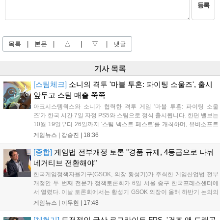
등록
목록
|
본문
|
△
|
▽
|
댓글
기사 목록
[스팀체크]
소니의 격투 '마블 투혼: 파이팅 소울즈', 출시
앞두고 스팀 매출 쭉쭉
아크시스템웍스와 소니가 협력한 격투 게임 '마블 투혼: 파이팅 소울
즈'가 한국 시간 7일 자정 PS5와 스팀으로 정식 출시됩니다. 한편 밸브는
10월 19일부터 26일까지 '스팀 넥스트 페스트'를 개최하며, 유비소프트
의 '더 디비전 리서전스'가 스팀에 출시되었고, 농장 시뮬레이션 '돌록 타
게임뉴스 |
강승진
|
18:36
운'은 얼리액세스를 마치고 정식 서비스를 시작했습니다. 이번 신작들은
각기 다른 장르에서 이용자들의 기대를 모으고 있습니다....
[종합]
게임법 전부개정 토론 "경품 규제, 4등급으로 나눠
네거티브 전환해야"
한국게임정책자율기구(GSOK, 의장 황성기)가 주최한 게임산업법 전부
개정안 두 번째 전문가 정책토론회가 6일 서울 중구 한국프레스센터에
서 열렸다. 이날 토론회에서는 황성기 GSOK 의장이 올해 하반기 논의의
주요 쟁점과 성과를 짚은 데 이어, 박종현 한양대 법학전문대학원 교수
게임뉴스 |
이두현
|
17:48
가 게임진흥원 등 게임 관련 거버넌스를, 이병찬 법무법인 온새미로 변
호사가 게임 등...
[체험기]
도전적인 국산 로그라이트 FPS, '건즈 앤 드래곤