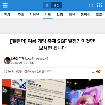
홈
웹진
전체
주요
인터뷰
기획
칼럼
리뷰
동영상
포토
[캘린더]
여름 게임 축제 SGF 일정? '이것만'
보시면 됩니다
강승진 기자
(
Looa@inven.co.kr
)
2026-06-02 14:17
English(영문)
Google 선호 출처 추가
1
1