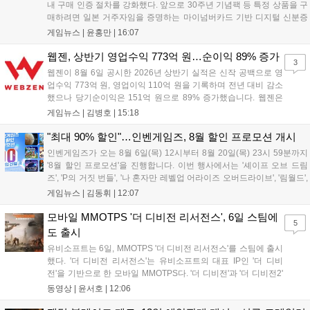
내 구매 인증 절차를 강화했다. 앞으로 30주년 기념팩 등 특정 상품을 구
매하려면 일본 거주자임을 증명하는 마이넘버카드 기반 디지털 신분증
이 필수다. 해당 상품들은 온라인 추첨제로만 판매되며, 이번 조치는 과
게임뉴스 |
윤홍만
|
16:07
도한 가격 급등을 막기 위한 특단의 대책이다. 향후 포켓몬 컴퍼니의 이
러한 정책이 시장 물량 안정화에 어떤 영향을 미칠지 업계의 이목이 쏠
웹젠, 상반기 영업수익 773억 원…순이익 89% 증가
3
리고 있다....
웹젠이 8월 6일 공시한 2026년 상반기 실적은 신작 공백으로 영
업수익 773억 원, 영업이익 110억 원을 기록하며 전년 대비 감소
했으나 당기순이익은 151억 원으로 89% 증가했습니다. 웹젠은
하반기부터 신작 공세를 예고하며 전략게임 '프로젝트 D1'의 정보
게임뉴스 |
김병호
|
15:18
공개와 '게이트 오브 게이츠'의 추가 정보를 발표할 계획입니다.
또한 '테르비스'는 일본 코미케에 출품하며 해외 시장 공략을 강화
"최대 90% 할인"…인벤게임즈, 8월 할인 프로모션 개시
합니다. 김태영 대표는 내년 신작 출시를 위해 하반기 적극적인
인벤게임즈가 오는 8월 6일(목) 12시부터 8월 20일(목) 23시 59분까지
사업 일정을 추진하고 주주가치 제고에 힘쓰겠다고 밝혔습니
'8월 할인 프로모션'을 진행합니다. 이번 행사에서는 '셰이프 오브 드림
다....
즈', 'P의 거짓 번들', '나 혼자만 레벨업 어라이즈 오버드라이브', '림월드',
'아랑전설 시티 오브 더 울브스', '팰월드' 등 인기 타이틀을 최대 90% 할
게임뉴스 |
김동휘
|
12:07
인된 가격에 제공합니다. 인벤게임즈를 통해 구매 시 할인가 적용은 물
론 네이버페이 포인트 추가 적립 혜택도 받을 수 있으며, 자세한 내용은
모바일 MMOTPS '더 디비전 리서전스', 6일 스팀에
5
공식 네이버 스마트 스토어에서 확인 가능합니다....
도 출시
유비소프트는 6일, MMOTPS '더 디비전 리서전스'를 스팀에 출시
했다. '더 디비전 리서전스'는 유비소프트의 대표 IP인 '더 디비
전'을 기반으로 한 모바일 MMOTPS다. '더 디비전'과 '더 디비전2'
사이의 시기를 배경으로 하고 있으며, 완전히 새로운 독립형 스토
동영상 |
윤서호
|
12:06
리와 캠페인을 선보인다. 뉴욕에서 발생한 ‘그린 포이즌’ 사태 속