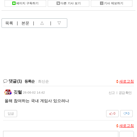
페이지 구독하기
다른 기사 보기
기사 제보하기
목록
|
본문
|
△
|
▽
댓글
(1)
등록순
|
최신순
새로고침
깃털
26-06-02 14:42
신고
|
공감 확인
올해 참여하는 국내 게임사 있으려나
답글
0
0
새로고침