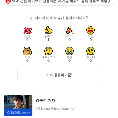
SGF 관련 라이브가 진행되는 더 게임 어워드 공식 유튜브 채널
이 기사에 대해 어떻게 생각하시나요?
만점
좋아요
파티
웃음
0
1
0
0
씬나
후속기사+
울음
녹는다
0
0
0
0
기사 공유하기
강승진 기자
Looa@inven.co.kr
강승진
(Looa)