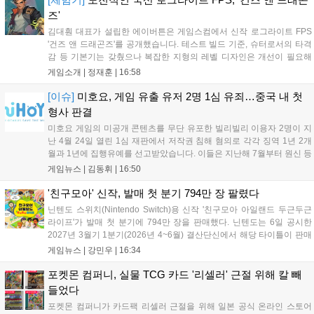
즈'
김대훤 대표가 설립한 에이버튼은 게임스컴에서 신작 로그라이트 FPS
'건즈 앤 드래곤즈'를 공개했습니다. 테스트 빌드 기준, 슈터로서의 타격
감 등 기본기는 갖췄으나 복잡한 지형의 레벨 디자인은 개선이 필요해
보입니다. 또한, 성장 트랙의 과도한 분절과 무기 다양성 부족 등 로그라
게임소개 |
정재훈
|
16:58
이트 장르적 재미 측면에서도 보완이 요구됩니다. 개발사는 향후 캐릭터
추가 등을 통해 게임성을 다듬어 경쟁력을 확보할 계획입니다....
[이슈]
미호요, 게임 유출 유저 2명 1심 유죄…중국 내 첫
형사 판결
미호요 게임의 미공개 콘텐츠를 무단 유포한 빌리빌리 이용자 2명이 지
난 4월 24일 열린 1심 재판에서 저작권 침해 혐의로 각각 징역 1년 2개
월과 1년에 집행유예를 선고받았습니다. 이들은 지난해 7월부터 원신 등
주요 게임의 영상을 유포해 60만 회 이상의 조회수를 기록했습니다. 미
게임뉴스 |
김동휘
|
16:50
호요는 이번 판결이 새 사법해석 시행 이후 중국 내 첫 형사사건임을 강
조하며 향후 무단 유출에 강경 대응할 방침입니다....
'친구모아' 신작, 발매 첫 분기 794만 장 팔렸다
닌텐도 스위치(Nintendo Switch)용 신작 '친구모아 아일랜드 두근두근
라이프'가 발매 첫 분기에 794만 장을 판매했다. 닌텐도는 6일 공시한
2027년 3월기 1분기(2026년 4~6월) 결산단신에서 해당 타이틀이 판매
를 크게 늘렸다고 밝혔다. 4월 16일 발매된 이 작품은 약 2개월 반 만에
게임뉴스 |
강민우
|
16:34
794만 장을 기록하며, 같은 기간 닌텐도 스위치...
포켓몬 컴퍼니, 실물 TCG 카드 '리셀러' 근절 위해 칼 빼
들었다
포켓몬 컴퍼니가 카드팩 리셀러 근절을 위해 일본 공식 온라인 스토어