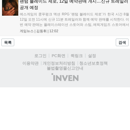
의 디비전 요원이 되어...
팬텀 블레이드 제로, 12일 예약판매 개시…신규 트레일러
공개 예정
에스게임의 쿵푸펑크 액션 RPG ‘팬텀 블레이드 제로’가 한국 시간 8월
12일 오전 11시에 신규 11분 트레일러와 함께 예약 판매를 시작한다. 이
번 예약 판매는 플레이스테이션 스토어와 스팀, 에픽게임즈 스토어에서
진행되며, 개발이 완료된 게임은 10월 29일 정식 출시될 예정이다. 언리
게임뉴스 |
김동휘
|
12:02
얼 엔진 5로 제작된 이 게임은 홍콩 무협 영화에서 영감을 받은 화려한
콤보 액션과 세미 오픈월드 환경을 특징으로 한다....
목록
검색
로그인
PC화면
퀵링크
설정
청소년보호정책
이용약관
개인정보처리방침
불법촬영물신고안내
(주)
인
벤