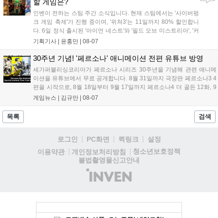
할 게임은?
인벤이 전하는 스팀 주간 소식입니다. 현재 스팀에서는 '사이버펑
크 게임 축제'가 진행 중이며, '위쳐3'는 11일까지 80% 할인합니
다. 6일 정식 출시된 '아이언 네스트'와 '필드 오브 미스트리아', '커
세어 코브'가 호평받고 있습니다. 한편, 7일 출시된 '마블 투혼'은
기획기사 |
윤홍만
|
08-07
태그 시스템에 대한 호불호가 갈리며 복합적 평가를 기록 중입니
다. 유비소프트의 '고스트리콘: 와일드랜드'는 7년 만의 대규모 업
30주년 기념! '페르소나' 애니메이션 전편 유튜브 방영
데이트 '라스트 라이츠'와 함께 95% 할인 중입니다....
세가퍼블리싱코리아가 페르소나 시리즈 30주년을 기념해 관련 애니메
이션을 유튜브에서 무료 공개합니다. 8월 31일까지 극장판 페르소나3 4
편을 시작으로, 8월 18일부터 9월 17일까지 페르소나4 더 골든 12화, 9
월 15일부터 10월 14일까지 페르소나5 시리즈가 순차 공개됩니다. 또한
게임뉴스 |
김규만
|
08-07
8월 16일까지 SNS를 통해 축하 메시지를 모집하며, 선정된 내용은 기념
영상 및 대형 전광판에 소개될 예정입니다....
목록
검색
로그인
PC화면
퀵링크
설정
청소년보호정책
이용약관
개인정보처리방침
불법촬영물신고안내
(주)
인
벤