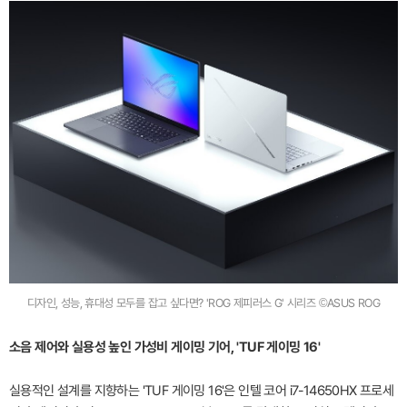
디자인, 성능, 휴대성 모두를 잡고 싶다면? 'ROG 제피러스 G' 시리즈 ©ASUS ROG
소음 제어와 실용성 높인 가성비 게이밍 기어, 'TUF 게이밍 16'
실용적인 설계를 지향하는 'TUF 게이밍 16'은 인텔 코어 i7-14650HX 프로세