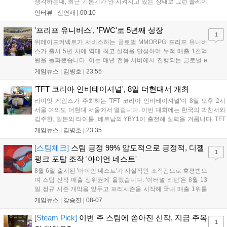
생각하는데, 최근 기본기가 안 지켜지고 있는 상태로 그런 플레이
를 추구하다 보니까 팀적으로 안 좋은 사고가 계속 많이 났던 것
인터뷰 |
신연재
|
00:10
같습니다." T1은 6일 서울 종로구 치지직 롤파크에서 열린 '2026
LoL 챔피언스 코리아(LCK)'...
'프리프 유니버스', 'FWC'로 5년째 성장
1
위메이드커넥트가 서비스하는 글로벌 MMORPG 프리프 유니버
스가 출시 5년 차에 역대 최고 실적을 달성하며 누적 매출 1천억
원을 돌파했습니다. 이는 매년 전용 서버에서 진행되는 글로벌 e
스포츠 대회 FWC의 영향이 큽니다. FWC는 이용자가 동일한 조
게임뉴스 |
김병호
|
23:55
건에서 시즌을 함께 즐기는 구조로, 올해 4월 시작된 FWC 2026
은 전년 대비 매출과 이용자 지표가 대폭 상승하는 성과를 냈습니
'TFT 코리아 인비테이셔널', 8일 더현대서 개최
다. 오는 10월 필리핀 마닐라에서 총상금 11만 달러 규모의 제4회
라이엇 게임즈가 주최하는 'TFT 코리아 인비테이셔널'이 8일 오후 2시
FWC 그랜드 파이널이 개최될 예정이며, 위메이드커넥트는 이를
서울 여의도 더현대 서울에서 열립니다. 이번 대회에는 한국의 박찬서와
통해 커뮤니티 중심의 장기 성장 모델을 지속할 방침입니다....
김주한, 일본의 타이틀, 베트남의 YBY1이 출전해 실력을 겨룹니다. TFT
는 소속팀 없이 개인 자격으로 참가하는 독특한 대회 구조를 가지며, 누
게임뉴스 |
김병호
|
23:35
구나 참여 가능한 '소파에서 왕관까지'라는 철학을 실천하고 있습니다.
17일까지 이어지는 이번 행사는 신규 세트 체험과 공연 등 다양한 즐길
[스팀체크]
스팀 긍정 99% 압도적으로 긍정적, 디젤
1
거리를 제공하며, 이후 현대백화점 판교점에서도 행사가 이어질 예정입
펑크 포탑 조작 '아이언 네스트'
니다. 연말에는 라스베이거스 오픈이 개최됩니다....
8월 6일 출시된 '아이언 네스트'가 사실적인 조작감으로 호평받으
며 스팀 신작 매출 상위권에 올랐습니다. '이터널 리턴'은 8월 13
일 정규 시즌 개막을 앞두고 프리시즌을 시작해 국내 매출 1위를
기록했습니다. 25주년을 맞은 '고스트 리콘' 시리즈는 8월 6일 쇼
게임뉴스 |
강승진
|
08-07
케이스와 함께 대규모 할인을 진행하며 순위가 급상승했고, 신작
'마블 투혼: 파이팅 소울즈'와 레트로 수리 시뮬레이션 '리스토
[Steam Pick]
이번 주 스팀에 쏟아진 신작, 지금 주목
1
리'도 스팀에 정식 출시되었습니다....