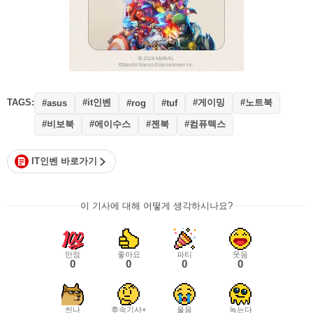
TAGS:
#it인벤
#게이밍
#노트북
#asus
#rog
#tuf
#비보북
#에이수스
#젠북
#컴퓨텍스
IT인벤 바로가기
이 기사에 대해 어떻게 생각하시나요?
만점
좋아요
파티
웃음
0
0
0
0
씬나
후속기사+
울음
녹는다