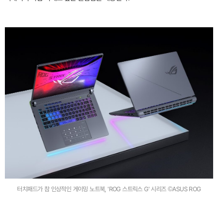
터치패드가 참 인상적인 게이밍 노트북, 'ROG 스트릭스 G' 시리즈 ©ASUS ROG