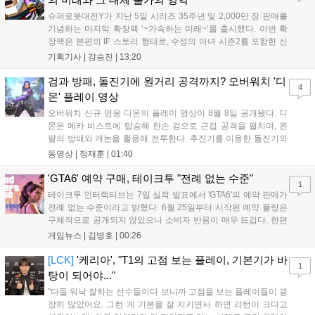
슈퍼로봇대전Y가 지난 5일 시리즈 35주년 및 2,000만 장 판매를
기념하는 마지막 확장팩 ‘~가속하는 미래~’를 출시했다. 이번 확
장팩은 본편의 IF 스토리 형태로, 수성의 마녀 시즌2를 포함한 신
규 참전작과 크로스오버 합체기를 선보이며 작품을 완결 짓는다.
기획기사 |
강승진
|
13:20
기존 연출의 한계와 로봇 게임 시장의 어려움 속에서도 팬들이 원
하는 몰입감 있는 서사와 조합을 구현하며 시리즈의 미래를 향한
검과 방패, 돌진기에 원거리 공격까지? 오버워치 '디
4
새로운 가능성을 제시했다....
몬' 플레이 영상
오버워치 신규 영웅 디몬의 플레이 영상이 8월 8일 공개됐다. 디
몬은 메카 비스트에 탑승해 한손 검으로 근접 공격을 펼치며, 왼
팔의 방패와 캐논을 활용해 전투한다. 추진기를 이용한 돌진기와
참격 형태의 궁극기를 보유했고, 메카 파괴 시 맨몸으로 기관총을
동영상 |
정재훈
|
01:40
사용하는 특징이 있다. 디몬은 오는 8월 12일 시작되는 시즌4 부
산의 영웅들 업데이트를 통해 정식 출시될 예정이다....
'GTA6' 예약 구매, 테이크투 "전례 없는 수준"
1
테이크투 인터랙티브는 7일 실적 발표에서 'GTA6'의 예약 판매가
전례 없는 수준이라고 밝혔다. 6월 25일부터 시작된 예약 물량은
구체적으로 공개되지 않았으나 소비자 반응이 매우 뜨겁다. 한편
11월 19일 PS5와 Xbox 시리즈 X|S로 정식 출시될 예정이며, 록
게임뉴스 |
김병호
|
00:26
스타 게임즈는 한국 시각 28일 오전 4시 넷플릭스를 통해 장편 영
상 'Grand Theft Auto VI: An Extended Look'을 최초 공개할 계획
[LCK]
'케리아', "T1의 고점 보는 플레이, 기본기가 바
1
이다....
탕이 되어야..."
"다들 워낙 잘하는 선수들이다 보니까 고점을 보는 플레이들이 굉
장히 많았어요. 그런 게 기본을 잘 지키면서 하면 리턴이 크다고