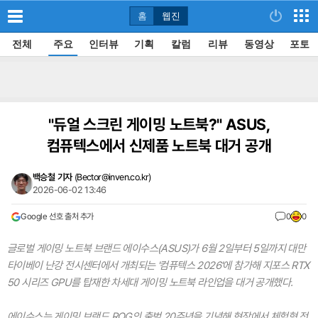
홈
웹진
전체
주요
인터뷰
기획
칼럼
리뷰
동영상
포토
"듀얼 스크린 게이밍 노트북?" ASUS,
컴퓨텍스에서 신제품 노트북 대거 공개
백승철 기자
(
Bector@inven.co.kr
)
2026-06-02 13:46
Google 선호 출처 추가
0
0
글로벌 게이밍 노트북 브랜드 에이수스(ASUS)가 6월 2일부터 5일까지 대만
타이베이 난강 전시센터에서 개최되는 '컴퓨텍스 2026'에 참가해 지포스 RTX
50 시리즈 GPU를 탑재한 차세대 게이밍 노트북 라인업을 대거 공개했다.
에이수스는 게이밍 브랜드 ROG의 출범 20주년을 기념해 현장에서 체험형 전