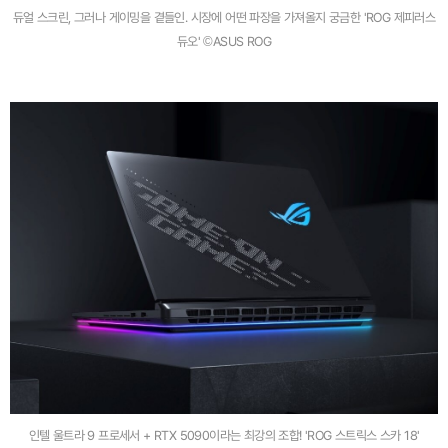
듀얼 스크린, 그러나 게이밍을 곁들인. 시장에 어떤 파장을 가져올지 궁금한 'ROG 제피러스
듀오' ©ASUS ROG
인텔 울트라 9 프로세서 + RTX 5090이라는 최강의 조합! 'ROG 스트릭스 스카 18'