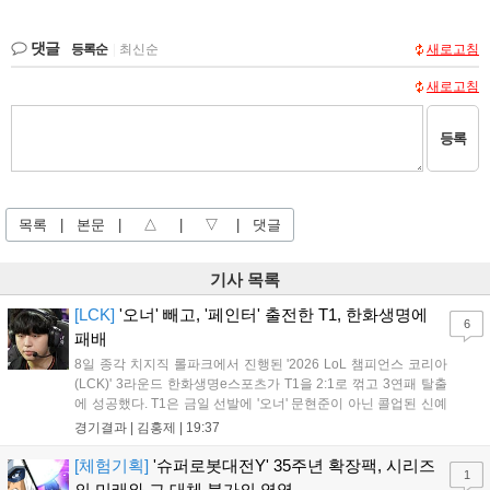
댓글
등록순
|
최신순
새로고침
새로고침
등록
목록
|
본문
|
△
|
▽
|
댓글
기사 목록
[LCK]
'오너' 빼고, '페인터' 출전한 T1, 한화생명에
6
패배
8일 종각 치지직 롤파크에서 진행된 '2026 LoL 챔피언스 코리아
(LCK)' 3라운드 한화생명e스포츠가 T1을 2:1로 꺾고 3연패 탈출
에 성공했다. T1은 금일 선발에 '오너' 문현준이 아닌 콜업된 신예
'페인터' 김은후를 투입했지만, 결국 1:2로 패배하고 말았다. T1은
경기결과 |
김홍제
|
19:37
'케리아'의 카밀이 좋은 플레이를 통해 한화생명 바텀 듀오의 점멸
을 빼냈다....
[체험기획]
'슈퍼로봇대전Y' 35주년 확장팩, 시리즈
1
의 미래와 그 대체 불가의 영역