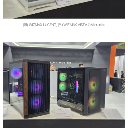
(좌) WIZMAX LUCENT, (우) WIZMAX VISTA ©Micronics