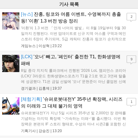
기사 목록
[뉴스]
잔홍, 링코와 여름 이벤트, 수영복까지 총출
2
동! '이환' 1.3 버전 방송 정리
'이환'의 1.3 버전 「안개 너머의 별빛」이 8월 19일부터 9월 30
일까지 진행된다. 이번 업데이트로 신규 지역 어스름 구역과 메인
스토리 6장이 추가되며, S급 캐릭터 잔홍과 링코가 순차적으로
등장한다. 여름 시즌을 맞아 비치발리볼, 수상 오토바이 등 다채
게임뉴스 |
이성혁
|
23:22
로운 이벤트가 열리고, 캐릭터 렌더링 개선 및 랜덤 코스튬 등 편
의성도 강화된다. 8월 11일까지 사용 가능한 교환 코드 3종이 제
[LCK]
'오너' 빼고, '페인터' 출전한 T1, 한화생명에
9
공되며, 상세 일정은 공식 채널을 통해 확인할 수 있다....
패배
8일 종각 치지직 롤파크에서 진행된 '2026 LoL 챔피언스 코리아
(LCK)' 3라운드 한화생명e스포츠가 T1을 2:1로 꺾고 3연패 탈출
에 성공했다. T1은 금일 선발에 '오너' 문현준이 아닌 콜업된 신예
'페인터' 김은후를 투입했지만, 결국 1:2로 패배하고 말았다. T1은
경기결과 |
김홍제
|
19:37
'케리아'의 카밀이 좋은 플레이를 통해 한화생명 바텀 듀오의 점멸
을 빼냈다....
[체험기획]
'슈퍼로봇대전Y' 35주년 확장팩, 시리즈
1
의 미래와 그 대체 불가의 영역
슈퍼로봇대전Y가 지난 5일 시리즈 35주년 및 2,000만 장 판매를
기념하는 마지막 확장팩 ‘~가속하는 미래~’를 출시했다. 이번 확
장팩은 본편의 IF 스토리 형태로, 수성의 마녀 시즌2를 포함한 신
규 참전작과 크로스오버 합체기를 선보이며 작품을 완결 짓는다.
기획기사 |
강승진
|
13:20
기존 연출의 한계와 로봇 게임 시장의 어려움 속에서도 팬들이 원