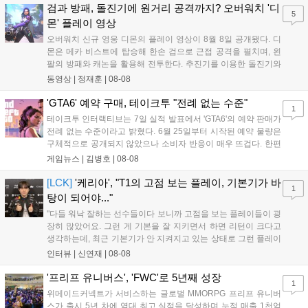
하는 몰입감 있는 서사와 조합을 구현하며 시리즈의 미래를 향한
검과 방패, 돌진기에 원거리 공격까지? 오버워치 '디
5
새로운 가능성을 제시했다....
몬' 플레이 영상
오버워치 신규 영웅 디몬의 플레이 영상이 8월 8일 공개됐다. 디
몬은 메카 비스트에 탑승해 한손 검으로 근접 공격을 펼치며, 왼
팔의 방패와 캐논을 활용해 전투한다. 추진기를 이용한 돌진기와
참격 형태의 궁극기를 보유했고, 메카 파괴 시 맨몸으로 기관총을
동영상 |
정재훈
|
08-08
사용하는 특징이 있다. 디몬은 오는 8월 12일 시작되는 시즌4 부
산의 영웅들 업데이트를 통해 정식 출시될 예정이다....
'GTA6' 예약 구매, 테이크투 "전례 없는 수준"
1
테이크투 인터랙티브는 7일 실적 발표에서 'GTA6'의 예약 판매가
전례 없는 수준이라고 밝혔다. 6월 25일부터 시작된 예약 물량은
구체적으로 공개되지 않았으나 소비자 반응이 매우 뜨겁다. 한편
11월 19일 PS5와 Xbox 시리즈 X|S로 정식 출시될 예정이며, 록
게임뉴스 |
김병호
|
08-08
스타 게임즈는 한국 시각 28일 오전 4시 넷플릭스를 통해 장편 영
상 'Grand Theft Auto VI: An Extended Look'을 최초 공개할 계획
[LCK]
'케리아', "T1의 고점 보는 플레이, 기본기가 바
1
이다....
탕이 되어야..."
"다들 워낙 잘하는 선수들이다 보니까 고점을 보는 플레이들이 굉
장히 많았어요. 그런 게 기본을 잘 지키면서 하면 리턴이 크다고
생각하는데, 최근 기본기가 안 지켜지고 있는 상태로 그런 플레이
를 추구하다 보니까 팀적으로 안 좋은 사고가 계속 많이 났던 것
인터뷰 |
신연재
|
08-08
같습니다." T1은 6일 서울 종로구 치지직 롤파크에서 열린 '2026
LoL 챔피언스 코리아(LCK)'...
'프리프 유니버스', 'FWC'로 5년째 성장
1
위메이드커넥트가 서비스하는 글로벌 MMORPG 프리프 유니버
스가 출시 5년 차에 역대 최고 실적을 달성하며 누적 매출 1천억