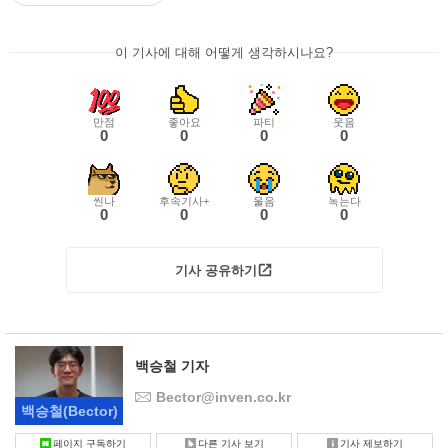
이 기사에 대해 어떻게 생각하시나요?
만점
좋아요
파티
웃음
0
0
0
0
씬나
후속기사+
울음
녹는다
0
0
0
0
기사 공유하기
백승철 기자
Bector@inven.co.kr
백승철
(Bector)
페이지 구독하기
다른 기사 보기
기사 제보하기