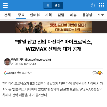
홈
웹진
전체
주요
인터뷰
기획
칼럼
리뷰
동영상
포토
“발열 잡고 전압 다진다” 마이크로닉스,
WIZMAX 신제품 대거 공개
백승철 기자
(
Bector@inven.co.kr
)
2026-06-02 12:49
Google 선호 출처 추가
0
0
한미마이크로닉스가 6월 2일부터 5일까지 대만 타이베이 난강전시장에서 개
최되는 ‘컴퓨텍스 타이베이 2026’에 참가해 글로벌 브랜드 WIZMAX 중심의
차세대 전략 제품을 대거 공개했다.