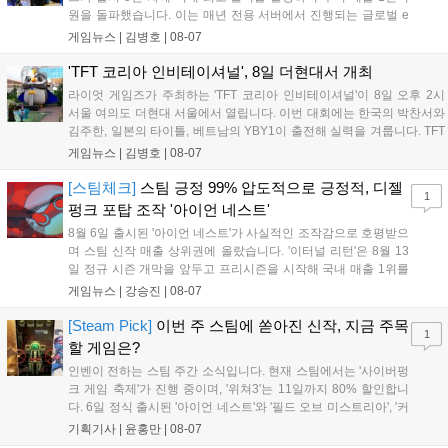
원을 돌파했습니다. 이는 매년 전용 서버에서 진행되는 글로벌 e
스포츠 대회 FWC의 영향이 큽니다. FWC는 이용자가 동일한 조
게임뉴스 |
김병호
|
08-07
건에서 시즌을 함께 즐기는 구조로, 올해 4월 시작된 FWC 2026
은 전년 대비 매출과 이용자 지표가 대폭 상승하는 성과를 냈습니
'TFT 코리아 인비테이셔널', 8일 더현대서 개최
다. 오는 10월 필리핀 마닐라에서 총상금 11만 달러 규모의 제4회
라이엇 게임즈가 주최하는 'TFT 코리아 인비테이셔널'이 8일 오후 2시
FWC 그랜드 파이널이 개최될 예정이며, 위메이드커넥트는 이를
서울 여의도 더현대 서울에서 열립니다. 이번 대회에는 한국의 박찬서와
통해 커뮤니티 중심의 장기 성장 모델을 지속할 방침입니다....
김주한, 일본의 타이틀, 베트남의 YBY1이 출전해 실력을 겨룹니다. TFT
는 소속팀 없이 개인 자격으로 참가하는 독특한 대회 구조를 가지며, 누
게임뉴스 |
김병호
|
08-07
구나 참여 가능한 '소파에서 왕관까지'라는 철학을 실천하고 있습니다.
17일까지 이어지는 이번 행사는 신규 세트 체험과 공연 등 다양한 즐길
[스팀체크]
스팀 긍정 99% 압도적으로 긍정적, 디젤
1
거리를 제공하며, 이후 현대백화점 판교점에서도 행사가 이어질 예정입
펑크 포탑 조작 '아이언 네스트'
니다. 연말에는 라스베이거스 오픈이 개최됩니다....
8월 6일 출시된 '아이언 네스트'가 사실적인 조작감으로 호평받으
며 스팀 신작 매출 상위권에 올랐습니다. '이터널 리턴'은 8월 13
일 정규 시즌 개막을 앞두고 프리시즌을 시작해 국내 매출 1위를
기록했습니다. 25주년을 맞은 '고스트 리콘' 시리즈는 8월 6일 쇼
게임뉴스 |
강승진
|
08-07
케이스와 함께 대규모 할인을 진행하며 순위가 급상승했고, 신작
'마블 투혼: 파이팅 소울즈'와 레트로 수리 시뮬레이션 '리스토
[Steam Pick]
이번 주 스팀에 쏟아진 신작, 지금 주목
1
리'도 스팀에 정식 출시되었습니다....
할 게임은?
인벤이 전하는 스팀 주간 소식입니다. 현재 스팀에서는 '사이버펑
크 게임 축제'가 진행 중이며, '위쳐3'는 11일까지 80% 할인합니
다. 6일 정식 출시된 '아이언 네스트'와 '필드 오브 미스트리아', '커
세어 코브'가 호평받고 있습니다. 한편, 7일 출시된 '마블 투혼'은
기획기사 |
윤홍만
|
08-07
태그 시스템에 대한 호불호가 갈리며 복합적 평가를 기록 중입니