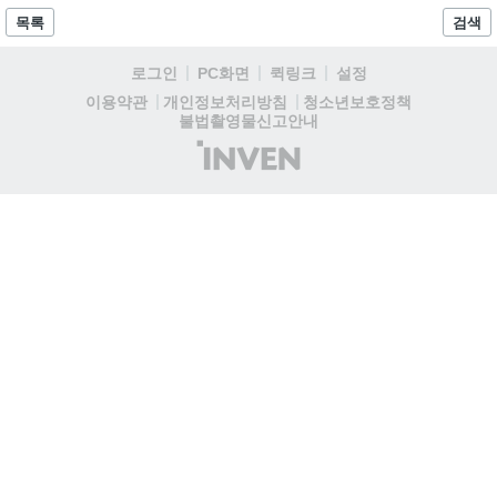
다. 유비소프트의 '고스트리콘: 와일드랜드'는 7년 만의 대규모 업
목록
검색
데이트 '라스트 라이츠'와 함께 95% 할인 중입니다....
로그인
PC화면
퀵링크
설정
청소년보호정책
이용약관
개인정보처리방침
불법촬영물신고안내
(주)
인
벤