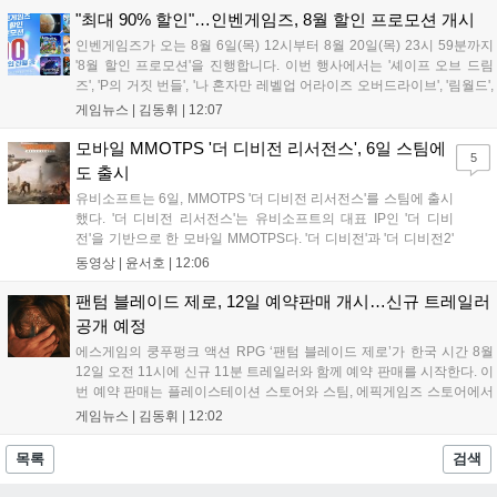
또한 '테르비스'는 일본 코미케에 출품하며 해외 시장 공략을 강화
"최대 90% 할인"…인벤게임즈, 8월 할인 프로모션 개시
합니다. 김태영 대표는 내년 신작 출시를 위해 하반기 적극적인
인벤게임즈가 오는 8월 6일(목) 12시부터 8월 20일(목) 23시 59분까지
사업 일정을 추진하고 주주가치 제고에 힘쓰겠다고 밝혔습니
'8월 할인 프로모션'을 진행합니다. 이번 행사에서는 '셰이프 오브 드림
다....
즈', 'P의 거짓 번들', '나 혼자만 레벨업 어라이즈 오버드라이브', '림월드',
'아랑전설 시티 오브 더 울브스', '팰월드' 등 인기 타이틀을 최대 90% 할
게임뉴스 |
김동휘
|
12:07
인된 가격에 제공합니다. 인벤게임즈를 통해 구매 시 할인가 적용은 물
론 네이버페이 포인트 추가 적립 혜택도 받을 수 있으며, 자세한 내용은
모바일 MMOTPS '더 디비전 리서전스', 6일 스팀에
5
공식 네이버 스마트 스토어에서 확인 가능합니다....
도 출시
유비소프트는 6일, MMOTPS '더 디비전 리서전스'를 스팀에 출시
했다. '더 디비전 리서전스'는 유비소프트의 대표 IP인 '더 디비
전'을 기반으로 한 모바일 MMOTPS다. '더 디비전'과 '더 디비전2'
사이의 시기를 배경으로 하고 있으며, 완전히 새로운 독립형 스토
동영상 |
윤서호
|
12:06
리와 캠페인을 선보인다. 뉴욕에서 발생한 ‘그린 포이즌’ 사태 속
의 디비전 요원이 되어...
팬텀 블레이드 제로, 12일 예약판매 개시…신규 트레일러
공개 예정
에스게임의 쿵푸펑크 액션 RPG ‘팬텀 블레이드 제로’가 한국 시간 8월
12일 오전 11시에 신규 11분 트레일러와 함께 예약 판매를 시작한다. 이
번 예약 판매는 플레이스테이션 스토어와 스팀, 에픽게임즈 스토어에서
진행되며, 개발이 완료된 게임은 10월 29일 정식 출시될 예정이다. 언리
게임뉴스 |
김동휘
|
12:02
얼 엔진 5로 제작된 이 게임은 홍콩 무협 영화에서 영감을 받은 화려한
콤보 액션과 세미 오픈월드 환경을 특징으로 한다....
목록
검색