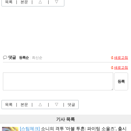
목록
|
본문
|
△
|
▽
댓글
등록순
|
최신순
새로고침
새로고침
등록
목록
|
본문
|
△
|
▽
|
댓글
기사 목록
[스팀체크]
소니의 격투 '마블 투혼: 파이팅 소울즈', 출시