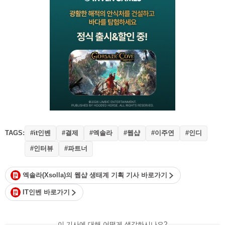
TAGS:
#it인벤
#결제
#엑솔라
#웹샵
#이주연
#인디
#인터뷰
#파트너
엑솔라(Xsolla)의 웹샵 생태계 기획 기사 바로가기
IT인벤 바로가기
이 기사에 대해 어떻게 생각하시나요?