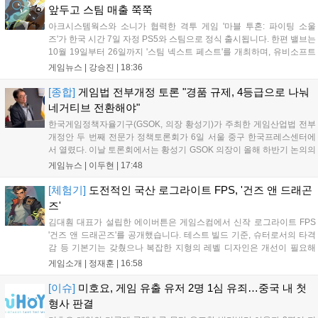
앞두고 스팀 매출 쭉쭉
아크시스템웍스와 소니가 협력한 격투 게임 '마블 투혼: 파이팅 소울
즈'가 한국 시간 7일 자정 PS5와 스팀으로 정식 출시됩니다. 한편 밸브는
10월 19일부터 26일까지 '스팀 넥스트 페스트'를 개최하며, 유비소프트
의 '더 디비전 리서전스'가 스팀에 출시되었고, 농장 시뮬레이션 '돌록 타
게임뉴스 |
강승진
|
18:36
운'은 얼리액세스를 마치고 정식 서비스를 시작했습니다. 이번 신작들은
각기 다른 장르에서 이용자들의 기대를 모으고 있습니다....
[종합]
게임법 전부개정 토론 "경품 규제, 4등급으로 나눠
네거티브 전환해야"
한국게임정책자율기구(GSOK, 의장 황성기)가 주최한 게임산업법 전부
개정안 두 번째 전문가 정책토론회가 6일 서울 중구 한국프레스센터에
서 열렸다. 이날 토론회에서는 황성기 GSOK 의장이 올해 하반기 논의의
주요 쟁점과 성과를 짚은 데 이어, 박종현 한양대 법학전문대학원 교수
게임뉴스 |
이두현
|
17:48
가 게임진흥원 등 게임 관련 거버넌스를, 이병찬 법무법인 온새미로 변
호사가 게임 등...
[체험기]
도전적인 국산 로그라이트 FPS, '건즈 앤 드래곤
즈'
김대훤 대표가 설립한 에이버튼은 게임스컴에서 신작 로그라이트 FPS
'건즈 앤 드래곤즈'를 공개했습니다. 테스트 빌드 기준, 슈터로서의 타격
감 등 기본기는 갖췄으나 복잡한 지형의 레벨 디자인은 개선이 필요해
보입니다. 또한, 성장 트랙의 과도한 분절과 무기 다양성 부족 등 로그라
게임소개 |
정재훈
|
16:58
이트 장르적 재미 측면에서도 보완이 요구됩니다. 개발사는 향후 캐릭터
추가 등을 통해 게임성을 다듬어 경쟁력을 확보할 계획입니다....
[이슈]
미호요, 게임 유출 유저 2명 1심 유죄…중국 내 첫
형사 판결