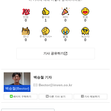
만점
좋아요
파티
웃음
0
1
0
0
씬나
후속기사+
울음
녹는다
0
0
0
0
기사 공유하기
백승철 기자
Bector@inven.co.kr
백승철
(Bector)
페이지 구독하기
다른 기사 보기
기사 제보하기