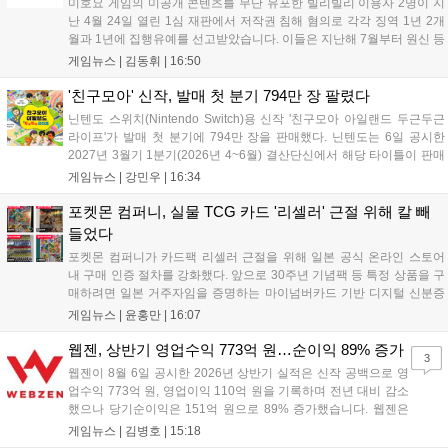
미호요 게임의 미공개 콘텐츠를 무단 유포한 빌리빌리 이용자 2명이 지
난 4월 24일 열린 1심 재판에서 저작권 침해 혐의로 각각 징역 1년 2개
월과 1년에 집행유예를 선고받았습니다. 이들은 지난해 7월부터 원신 등
주요 게임의 영상을 유포해 60만 회 이상의 조회수를 기록했습니다. 미
게임뉴스 |
김동휘
|
16:50
호요는 이번 판결이 새 사법해석 시행 이후 중국 내 첫 형사사건임을 강
조하며 향후 무단 유출에 강경 대응할 방침입니다....
'친구모아' 신작, 발매 첫 분기 794만 장 팔렸다
닌텐도 스위치(Nintendo Switch)용 신작 '친구모아 아일랜드 두근두근
라이프'가 발매 첫 분기에 794만 장을 판매했다. 닌텐도는 6일 공시한
2027년 3월기 1분기(2026년 4~6월) 결산단신에서 해당 타이틀이 판매
를 크게 늘렸다고 밝혔다. 4월 16일 발매된 이 작품은 약 2개월 반 만에
게임뉴스 |
강민우
|
16:34
794만 장을 기록하며, 같은 기간 닌텐도 스위치...
포켓몬 컴퍼니, 실물 TCG 카드 '리셀러' 근절 위해 칼 빼
들었다
포켓몬 컴퍼니가 카드팩 리셀러 근절을 위해 일본 공식 온라인 스토어
내 구매 인증 절차를 강화했다. 앞으로 30주년 기념팩 등 특정 상품을 구
매하려면 일본 거주자임을 증명하는 마이넘버카드 기반 디지털 신분증
이 필수다. 해당 상품들은 온라인 추첨제로만 판매되며, 이번 조치는 과
게임뉴스 |
윤홍만
|
16:07
도한 가격 급등을 막기 위한 특단의 대책이다. 향후 포켓몬 컴퍼니의 이
러한 정책이 시장 물량 안정화에 어떤 영향을 미칠지 업계의 이목이 쏠
웹젠, 상반기 영업수익 773억 원…순이익 89% 증가
3
리고 있다....
웹젠이 8월 6일 공시한 2026년 상반기 실적은 신작 공백으로 영
업수익 773억 원, 영업이익 110억 원을 기록하며 전년 대비 감소
했으나 당기순이익은 151억 원으로 89% 증가했습니다. 웹젠은
하반기부터 신작 공세를 예고하며 전략게임 '프로젝트 D1'의 정보
게임뉴스 |
김병호
|
15:18
공개와 '게이트 오브 게이츠'의 추가 정보를 발표할 계획입니다.