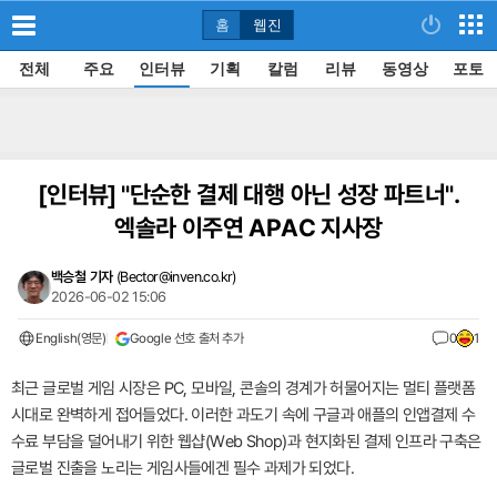
홈
웹진
전체
주요
인터뷰
기획
칼럼
리뷰
동영상
포토
[인터뷰]
"단순한 결제 대행 아닌 성장 파트너".
엑솔라 이주연 APAC 지사장
백승철 기자
(
Bector@inven.co.kr
)
2026-06-02 15:06
English(영문)
Google 선호 출처 추가
0
1
최근 글로벌 게임 시장은 PC, 모바일, 콘솔의 경계가 허물어지는 멀티 플랫폼
시대로 완벽하게 접어들었다. 이러한 과도기 속에 구글과 애플의 인앱결제 수
수료 부담을 덜어내기 위한 웹샵(Web Shop)과 현지화된 결제 인프라 구축은
글로벌 진출을 노리는 게임사들에겐 필수 과제가 되었다.