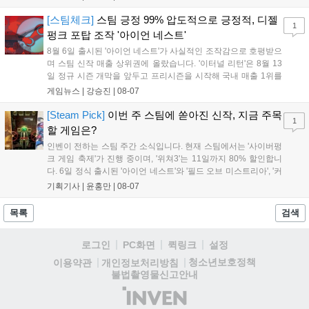
구나 참여 가능한 '소파에서 왕관까지'라는 철학을 실천하고 있습니다.
17일까지 이어지는 이번 행사는 신규 세트 체험과 공연 등 다양한 즐길
[스팀체크]
스팀 긍정 99% 압도적으로 긍정적, 디젤
1
거리를 제공하며, 이후 현대백화점 판교점에서도 행사가 이어질 예정입
펑크 포탑 조작 '아이언 네스트'
니다. 연말에는 라스베이거스 오픈이 개최됩니다....
8월 6일 출시된 '아이언 네스트'가 사실적인 조작감으로 호평받으
며 스팀 신작 매출 상위권에 올랐습니다. '이터널 리턴'은 8월 13
일 정규 시즌 개막을 앞두고 프리시즌을 시작해 국내 매출 1위를
기록했습니다. 25주년을 맞은 '고스트 리콘' 시리즈는 8월 6일 쇼
게임뉴스 |
강승진
|
08-07
케이스와 함께 대규모 할인을 진행하며 순위가 급상승했고, 신작
'마블 투혼: 파이팅 소울즈'와 레트로 수리 시뮬레이션 '리스토
[Steam Pick]
이번 주 스팀에 쏟아진 신작, 지금 주목
1
리'도 스팀에 정식 출시되었습니다....
할 게임은?
인벤이 전하는 스팀 주간 소식입니다. 현재 스팀에서는 '사이버펑
크 게임 축제'가 진행 중이며, '위쳐3'는 11일까지 80% 할인합니
다. 6일 정식 출시된 '아이언 네스트'와 '필드 오브 미스트리아', '커
세어 코브'가 호평받고 있습니다. 한편, 7일 출시된 '마블 투혼'은
기획기사 |
윤홍만
|
08-07
태그 시스템에 대한 호불호가 갈리며 복합적 평가를 기록 중입니
다. 유비소프트의 '고스트리콘: 와일드랜드'는 7년 만의 대규모 업
목록
검색
데이트 '라스트 라이츠'와 함께 95% 할인 중입니다....
로그인
PC화면
퀵링크
설정
청소년보호정책
이용약관
개인정보처리방침
불법촬영물신고안내
(주)
인