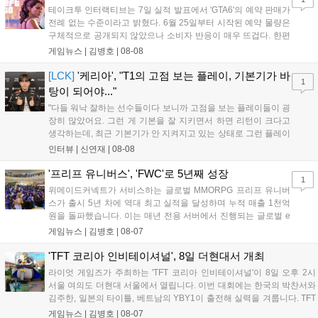
테이크투 인터랙티브는 7일 실적 발표에서 'GTA6'의 예약 판매가
전례 없는 수준이라고 밝혔다. 6월 25일부터 시작된 예약 물량은
구체적으로 공개되지 않았으나 소비자 반응이 매우 뜨겁다. 한편
11월 19일 PS5와 Xbox 시리즈 X|S로 정식 출시될 예정이며, 록
게임뉴스 |
김병호
|
08-08
스타 게임즈는 한국 시각 28일 오전 4시 넷플릭스를 통해 장편 영
상 'Grand Theft Auto VI: An Extended Look'을 최초 공개할 계획
[LCK]
'케리아', "T1의 고점 보는 플레이, 기본기가 바
1
이다....
탕이 되어야..."
"다들 워낙 잘하는 선수들이다 보니까 고점을 보는 플레이들이 굉
장히 많았어요. 그런 게 기본을 잘 지키면서 하면 리턴이 크다고
생각하는데, 최근 기본기가 안 지켜지고 있는 상태로 그런 플레이
를 추구하다 보니까 팀적으로 안 좋은 사고가 계속 많이 났던 것
인터뷰 |
신연재
|
08-08
같습니다." T1은 6일 서울 종로구 치지직 롤파크에서 열린 '2026
LoL 챔피언스 코리아(LCK)'...
'프리프 유니버스', 'FWC'로 5년째 성장
1
위메이드커넥트가 서비스하는 글로벌 MMORPG 프리프 유니버
스가 출시 5년 차에 역대 최고 실적을 달성하며 누적 매출 1천억
원을 돌파했습니다. 이는 매년 전용 서버에서 진행되는 글로벌 e
스포츠 대회 FWC의 영향이 큽니다. FWC는 이용자가 동일한 조
게임뉴스 |
김병호
|
08-07
건에서 시즌을 함께 즐기는 구조로, 올해 4월 시작된 FWC 2026
은 전년 대비 매출과 이용자 지표가 대폭 상승하는 성과를 냈습니
'TFT 코리아 인비테이셔널', 8일 더현대서 개최
다. 오는 10월 필리핀 마닐라에서 총상금 11만 달러 규모의 제4회
라이엇 게임즈가 주최하는 'TFT 코리아 인비테이셔널'이 8일 오후 2시
FWC 그랜드 파이널이 개최될 예정이며, 위메이드커넥트는 이를
서울 여의도 더현대 서울에서 열립니다. 이번 대회에는 한국의 박찬서와
통해 커뮤니티 중심의 장기 성장 모델을 지속할 방침입니다....
김주한, 일본의 타이틀, 베트남의 YBY1이 출전해 실력을 겨룹니다. TFT
는 소속팀 없이 개인 자격으로 참가하는 독특한 대회 구조를 가지며, 누
게임뉴스 |
김병호
|
08-07