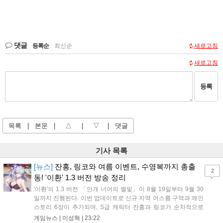
댓글
등록순
|
최신순
새로고침
새로고침
등록
목록
|
본문
|
△
|
▽
|
댓글
기사 목록
[뉴스]
잔홍, 링코와 여름 이벤트, 수영복까지 총출
2
동! '이환' 1.3 버전 방송 정리
'이환'의 1.3 버전 「안개 너머의 별빛」이 8월 19일부터 9월 30
일까지 진행된다. 이번 업데이트로 신규 지역 어스름 구역과 메인
스토리 6장이 추가되며, S급 캐릭터 잔홍과 링코가 순차적으로
등장한다. 여름 시즌을 맞아 비치발리볼, 수상 오토바이 등 다채
게임뉴스 |
이성혁
|
23:22