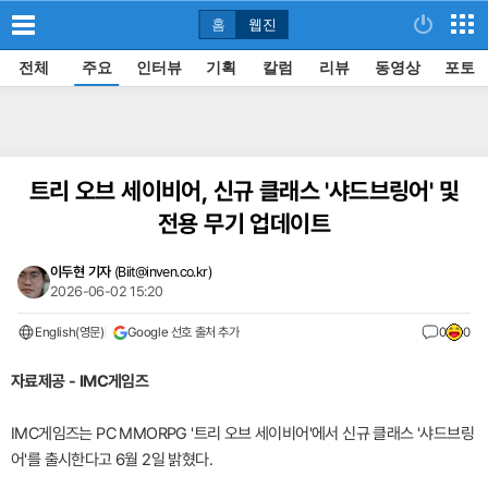
홈
웹진
전체
주요
인터뷰
기획
칼럼
리뷰
동영상
포토
트리 오브 세이비어, 신규 클래스 '샤드브링어' 및
전용 무기 업데이트
이두현 기자
(
Biit@inven.co.kr
)
2026-06-02 15:20
English(영문)
Google 선호 출처 추가
0
0
자료제공 - IMC게임즈
IMC게임즈는 PC MMORPG '트리 오브 세이비어'에서 신규 클래스 '샤드브링
어'를 출시한다고 6월 2일 밝혔다.