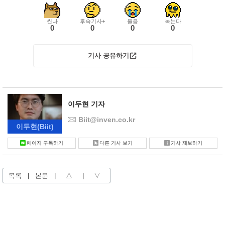
씬나
후속기사+
울음
녹는다
0
0
0
0
기사 공유하기
이두현 기자
Biit@inven.co.kr
이두현
(Biit)
페이지 구독하기
다른 기사 보기
기사 제보하기
목록
|
본문
|
△
|
▽