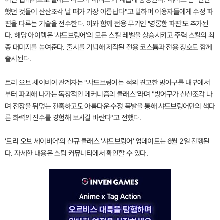
했던 것들이 산산조각 날 때가 가장 아름답다"고 말하며 이용자들에게 수정 파
편을 다루는 기술을 전수한다. 이와 함께 전용 무기인 '영롱한 파편'도 추가된
다. 해당 아이템은 '샤드브링어'의 모든 스킬 레벨을 상승시키고 주력 스킬의 최
종 대미지를 높여준다. 출시를 기념해 제작된 전용 코스튬과 전용 칭호도 함께
출시된다.
트리 오브 세이비어 관계자는 "샤드브링어는 적의 견고한 방어구를 내부에서
부터 파괴해 나가는 독창적인 메커니즘의 클래스"라며 "방어구가 산산조각 나
며 전장을 뒤덮는 잔혹하고도 아름다운 수정 폭발을 통해 샤드브링어만의 색다
른 화력의 진수를 경험해 보시길 바란다"고 전했다.
'트리 오브 세이비어'의 신규 클래스 '샤드브링어' 업데이트는 6월 2일 진행된
다. 자세한 내용은 스팀 커뮤니티에서 확인할 수 있다.