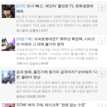
로운 이벤트가 열리고, 캐릭터 렌더링 개선 및 랜덤 코스튬 등 편
의성도 강화된다. 8월 11일까지 사용 가능한 교환 코드 3종이 제
[LCK]
'오너' 빼고, '페인터' 출전한 T1, 한화생명에
9
공되며, 상세 일정은 공식 채널을 통해 확인할 수 있다....
패배
8일 종각 치지직 롤파크에서 진행된 '2026 LoL 챔피언스 코리아
(LCK)' 3라운드 한화생명e스포츠가 T1을 2:1로 꺾고 3연패 탈출
에 성공했다. T1은 금일 선발에 '오너' 문현준이 아닌 콜업된 신예
'페인터' 김은후를 투입했지만, 결국 1:2로 패배하고 말았다. T1은
경기결과 |
김홍제
|
19:37
'케리아'의 카밀이 좋은 플레이를 통해 한화생명 바텀 듀오의 점멸
을 빼냈다....
[체험기획]
'슈퍼로봇대전Y' 35주년 확장팩, 시리즈
1
의 미래와 그 대체 불가의 영역
슈퍼로봇대전Y가 지난 5일 시리즈 35주년 및 2,000만 장 판매를
기념하는 마지막 확장팩 ‘~가속하는 미래~’를 출시했다. 이번 확
장팩은 본편의 IF 스토리 형태로, 수성의 마녀 시즌2를 포함한 신
규 참전작과 크로스오버 합체기를 선보이며 작품을 완결 짓는다.
기획기사 |
강승진
|
08-08
기존 연출의 한계와 로봇 게임 시장의 어려움 속에서도 팬들이 원
하는 몰입감 있는 서사와 조합을 구현하며 시리즈의 미래를 향한
검과 방패, 돌진기에 원거리 공격까지? 오버워치 '디
5
새로운 가능성을 제시했다....
몬' 플레이 영상
오버워치 신규 영웅 디몬의 플레이 영상이 8월 8일 공개됐다. 디
몬은 메카 비스트에 탑승해 한손 검으로 근접 공격을 펼치며, 왼
팔의 방패와 캐논을 활용해 전투한다. 추진기를 이용한 돌진기와
참격 형태의 궁극기를 보유했고, 메카 파괴 시 맨몸으로 기관총을
동영상 |
정재훈
|
08-08
사용하는 특징이 있다. 디몬은 오는 8월 12일 시작되는 시즌4 부
산의 영웅들 업데이트를 통해 정식 출시될 예정이다....
'GTA6' 예약 구매, 테이크투 "전례 없는 수준"
1