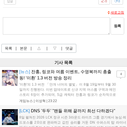
답글
0
0
새로고침
등록
목록
|
본문
|
△
|
▽
|
댓글
기사 목록
[뉴스]
잔홍, 링코와 여름 이벤트, 수영복까지 총출
4
동! '이환' 1.3 버전 방송 정리
'이환'의 1.3 버전 「안개 너머의 별빛」이 8월 19일부터 9월 30
일까지 진행된다. 이번 업데이트로 신규 지역 어스름 구역과 메인
스토리 6장이 추가되며, S급 캐릭터 잔홍과 링코가 순차적으로
등장한다. 여름 시즌을 맞아 비치발리볼, 수상 오토바이 등 다채
게임뉴스 |
이성혁
|
23:22
로운 이벤트가 열리고, 캐릭터 렌더링 개선 및 랜덤 코스튬 등 편
의성도 강화된다. 8월 11일까지 사용 가능한 교환 코드 3종이 제
[LCK]
DNS '두두' "팬들 위해 끝까지 최선 다하겠다"
공되며, 상세 일정은 공식 채널을 통해 확인할 수 있다....
8일 펼쳐진 2026 LCK 정규 시즌 3라운드 라이즈 그룹 경기에서 농심 레
드포스를 2:0으로 완파하고 값진 승리를 거둔 DN 수퍼스의 탑 라이너