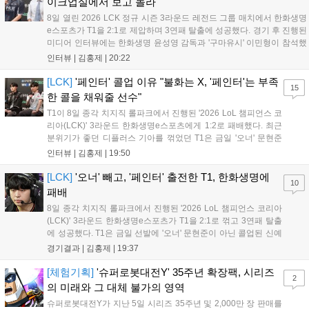
이크업실에서 보고 놀라"
8일 열린 2026 LCK 정규 시즌 3라운드 레전드 그룹 매치에서 한화생명
e스포츠가 T1을 2:1로 제압하며 3연패 탈출에 성공했다. 경기 후 진행된
미디어 인터뷰에는 한화생명 윤성영 감독과 '구마유시' 이민형이 참석했
다. 먼저 승리 소감에 대해 윤성영 감독은 "오랜만에 승리해 기분이 좋고,
인터뷰 |
김홍제
|
20:22
남은 경기도 잘 준비하겠다"고 밝혔으며, '구마유시' 역시 "3...
[LCK]
'페인터' 콜업 이유 "불화는 X, '페인터'는 부족
15
한 콜을 채워줄 선수"
T1이 8일 종각 치지직 롤파크에서 진행된 '2026 LoL 챔피언스 코
리아(LCK)' 3라운드 한화생명e스포츠에게 1:2로 패배했다. 최근
분위기가 좋던 디플러스 기아를 꺾었던 T1은 금일 '오너' 문현준
을 빼고 신예 '페인터' 김은후를 투입시키는 강수를 뒀으나 결국
인터뷰 |
김홍제
|
19:50
아쉬운 결과를 맞이하게 됐다. 이하 T1 임재현 감독대행과 '페이
즈' 김수환의 인터뷰 내...
[LCK]
'오너' 빼고, '페인터' 출전한 T1, 한화생명에
10
패배
8일 종각 치지직 롤파크에서 진행된 '2026 LoL 챔피언스 코리아
(LCK)' 3라운드 한화생명e스포츠가 T1을 2:1로 꺾고 3연패 탈출
에 성공했다. T1은 금일 선발에 '오너' 문현준이 아닌 콜업된 신예
'페인터' 김은후를 투입했지만, 결국 1:2로 패배하고 말았다. T1은
경기결과 |
김홍제
|
19:37
'케리아'의 카밀이 좋은 플레이를 통해 한화생명 바텀 듀오의 점멸
을 빼냈다....
[체험기획]
'슈퍼로봇대전Y' 35주년 확장팩, 시리즈
2
의 미래와 그 대체 불가의 영역
슈퍼로봇대전Y가 지난 5일 시리즈 35주년 및 2,000만 장 판매를