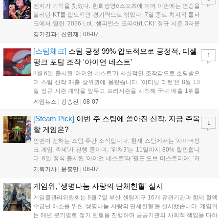
젠지가 기억을 찾았다. 한화생명e스포츠에 이어 이번에는 연승을
달리던 KT를 압도적인 경기력으로 꺾었다. 7일 종로 치지직 롤파
크에서 열린 '2026 LoL 챔피언스 코리아(LCK)' 정규 시즌 3라운
드 레전드 그룹, kt 롤스터와 젠지 e스포츠의 대결에서 젠지가 압
경기결과 |
신연재
|
08-07
승을 거뒀다. 개막주까지만 해도 급격하게 흔들리던 젠지였지만,
기억을 되찾기라도 한 듯 1,...
[스팀체크]
스팀 긍정 99% 압도적으로 긍정적, 디젤
1
펑크 포탑 조작 '아이언 네스트'
8월 6일 출시된 '아이언 네스트'가 사실적인 조작감으로 호평받으
며 스팀 신작 매출 상위권에 올랐습니다. '이터널 리턴'은 8월 13
일 정규 시즌 개막을 앞두고 프리시즌을 시작해 국내 매출 1위를
기록했습니다. 25주년을 맞은 '고스트 리콘' 시리즈는 8월 6일 쇼
게임뉴스 |
강승진
|
08-07
케이스와 함께 대규모 할인을 진행하며 순위가 급상승했고, 신작
'마블 투혼: 파이팅 소울즈'와 레트로 수리 시뮬레이션 '리스토
[Steam Pick]
이번 주 스팀에 쏟아진 신작, 지금 주목
1
리'도 스팀에 정식 출시되었습니다....
할 게임은?
인벤이 전하는 스팀 주간 소식입니다. 현재 스팀에서는 '사이버펑
크 게임 축제'가 진행 중이며, '위쳐3'는 11일까지 80% 할인합니
다. 6일 정식 출시된 '아이언 네스트'와 '필드 오브 미스트리아', '커
세어 코브'가 호평받고 있습니다. 한편, 7일 출시된 '마블 투혼'은
기획기사 |
윤홍만
|
08-07
태그 시스템에 대한 호불호가 갈리며 복합적 평가를 기록 중입니
다. 유비소프트의 '고스트리콘: 와일드랜드'는 7년 만의 대규모 업
게임위, '생명나눔 사랑의 단체헌혈' 실시
데이트 '라스트 라이츠'와 함께 95% 할인 중입니다....
게임물관리위원회는 8월 7일 부산 센텀지구 16개 유관기관과 함께 혈액
수급난 해소를 위한 '생명나눔 사랑의 단체헌혈'을 실시했습니다. 게임위
는 매년 분기별로 정기 헌혈을 진행하며 공공기관의 사회적 책임을 다하