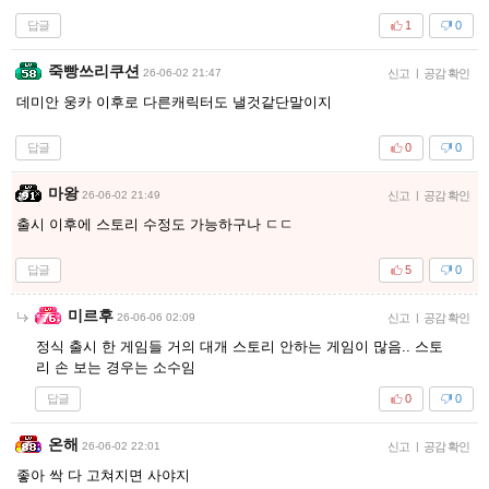
답글
1
0
죽빵쓰리쿠션
26-06-02 21:47
신고
|
공감 확인
데미안 웅카 이후로 다른캐릭터도 낼것같단말이지
답글
0
0
마왕
26-06-02 21:49
신고
|
공감 확인
출시 이후에 스토리 수정도 가능하구나 ㄷㄷ
답글
5
0
미르후
26-06-06 02:09
신고
|
공감 확인
정식 출시 한 게임들 거의 대개 스토리 안하는 게임이 많음.. 스토
리 손 보는 경우는 소수임
답글
0
0
온해
26-06-02 22:01
신고
|
공감 확인
좋아 싹 다 고쳐지면 사야지