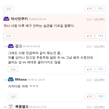
답글
0
1
악사맛쿠키
26-06-03 02:24
신고
|
공감 확인
역시 사펑 이후 예구 안하는 습관을 기르길 잘했다.
답글
4
3
강그
26-06-05 06:36
신고
|
공감 확인
그래도 사펑 언급하며 같이 묶는건 좀...
차를 샀더니 잔고장 주렁주렁 달린 차 vs 그냥 폐차 수준인데
굴러는 감 vs 제대로 굴러가지도 않음
답글
1
1
Mikasa
26-06-11 18:03
신고
|
공감 확인
거지다운 자위 ㅋㅋㅋ
답글
0
0
폭풍멸도
26-06-12 17:47
신고
|
공감 확인