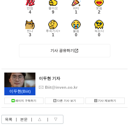
만점
좋아요
파티
웃음
4
9
1
2
씬나
후속기사+
울음
녹는다
3
1
0
0
기사 공유하기
이두현 기자
Biit@inven.co.kr
이두현
(Biit)
페이지 구독하기
다른 기사 보기
기사 제보하기
목록
|
본문
|
△
|
▽