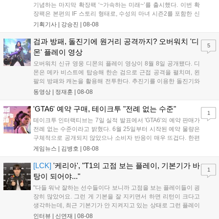
기념하는 마지막 확장팩 ‘~가속하는 미래~’를 출시했다. 이번 확
장팩은 본편의 IF 스토리 형태로, 수성의 마녀 시즌2를 포함한 신
규 참전작과 크로스오버 합체기를 선보이며 작품을 완결 짓는다.
기획기사 |
강승진
|
08-08
기존 연출의 한계와 로봇 게임 시장의 어려움 속에서도 팬들이 원
하는 몰입감 있는 서사와 조합을 구현하며 시리즈의 미래를 향한
검과 방패, 돌진기에 원거리 공격까지? 오버워치 '디
5
새로운 가능성을 제시했다....
몬' 플레이 영상
오버워치 신규 영웅 디몬의 플레이 영상이 8월 8일 공개됐다. 디
몬은 메카 비스트에 탑승해 한손 검으로 근접 공격을 펼치며, 왼
팔의 방패와 캐논을 활용해 전투한다. 추진기를 이용한 돌진기와
참격 형태의 궁극기를 보유했고, 메카 파괴 시 맨몸으로 기관총을
동영상 |
정재훈
|
08-08
사용하는 특징이 있다. 디몬은 오는 8월 12일 시작되는 시즌4 부
산의 영웅들 업데이트를 통해 정식 출시될 예정이다....
'GTA6' 예약 구매, 테이크투 "전례 없는 수준"
1
테이크투 인터랙티브는 7일 실적 발표에서 'GTA6'의 예약 판매가
전례 없는 수준이라고 밝혔다. 6월 25일부터 시작된 예약 물량은
구체적으로 공개되지 않았으나 소비자 반응이 매우 뜨겁다. 한편
11월 19일 PS5와 Xbox 시리즈 X|S로 정식 출시될 예정이며, 록
게임뉴스 |
김병호
|
08-08
스타 게임즈는 한국 시각 28일 오전 4시 넷플릭스를 통해 장편 영
상 'Grand Theft Auto VI: An Extended Look'을 최초 공개할 계획
[LCK]
'케리아', "T1의 고점 보는 플레이, 기본기가 바
1
이다....
탕이 되어야..."
"다들 워낙 잘하는 선수들이다 보니까 고점을 보는 플레이들이 굉
장히 많았어요. 그런 게 기본을 잘 지키면서 하면 리턴이 크다고
생각하는데, 최근 기본기가 안 지켜지고 있는 상태로 그런 플레이
를 추구하다 보니까 팀적으로 안 좋은 사고가 계속 많이 났던 것
인터뷰 |
신연재
|
08-08