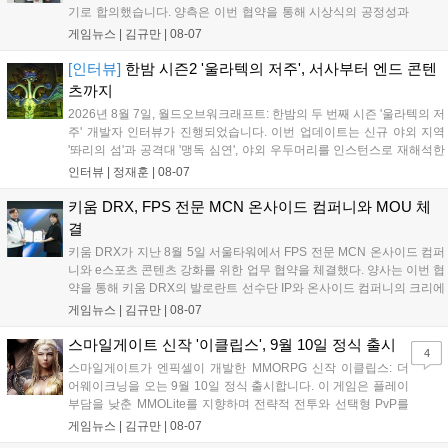
기로 합의했습니다. 양측은 이번 협약을 통해 시상식의 공정성과
전문성을 강화하고 MZ세대를 겨냥한 미디어 영향력을 확대해 e
게임뉴스 |
김규만
|
08-07
스포츠 전 종목을 아우르는 대표 연례 행사로 육성할 계획입니다.
김영만 회장은 10년 만에 재추진되는 이번 시상식이 e스포츠의
[인터뷰]
한밤 시즌2 '울라텍의 저주', 서사부터 엔드 콘텐
성과와 가치를 널리 알리는 권위 있는 행사가 되도록 노력하겠다
츠까지
고 밝혔습니다....
2026년 8월 7일, 월드오브워크래프트: 한밤의 두 번째 시즌 '울라텍의 저
주' 개발자 인터뷰가 진행되었습니다. 이번 업데이트는 신규 야외 지역
'똬리의 섬'과 공격대 '맹독 심연', 야외 우두머리를 인스턴스로 재해석한
'소굴'을 포함합니다. 개발진은 하우징 시스템 개선 및 신화+ 던전 로테이
인터뷰 |
정재훈
|
08-07
션, 공격대 보상 강화 등을 예고하며, 한국 팬들의 열정적인 성원에 감사
를 표했습니다....
키움 DRX, FPS 전문 MCN 온사이드 컴퍼니와 MOU 체
결
키움 DRX가 지난 8월 5일 서울타워에서 FPS 전문 MCN 온사이드 컴퍼
니와 e스포츠 콘텐츠 강화를 위한 업무 협약을 체결했다. 양사는 이번 협
약을 통해 키움 DRX의 발로란트 선수단 IP와 온사이드 컴퍼니의 크리에
이터 네트워크를 결합하여 정규 및 특별 콘텐츠를 공동 기획한다. 또한
게임뉴스 |
김규만
|
08-07
디지털 콘텐츠 제작을 넘어 팬들이 직접 참여하는 오프라인 행사 등 온·
오프라인 연계 프로그램을 순차적으로 선보이며 e스포츠 생태계 확장에
스마일게이트 신작 '이클립스', 9월 10일 정식 출시
4
나설 계획이다....
스마일게이트가 엔픽셀이 개발한 MMORPG 신작 이클립스: 더
어웨이크닝을 오는 9월 10일 정식 출시합니다. 이 게임은 플레이
부담을 낮춘 MMOLite를 지향하며 전략적 전투와 선택형 PvP를
특징으로 합니다. 현재 공식 홈페이지와 앱 마켓에서 사전등록을
게임뉴스 |
김규만
|
08-07
진행 중이며 참여자에게는 초월 소환권 등 다양한 보상을 제공합