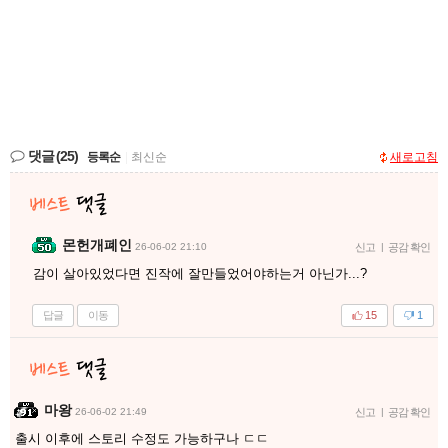
댓글
(25)
등록순
|
최신순
새로고침
몬헌개폐인
26-06-02 21:10
신고
|
공감 확인
감이 살아있었다면 진작에 잘만들었어야하는거 아닌가...?
답글
이동
15
1
마왕
26-06-02 21:49
신고
|
공감 확인
출시 이후에 스토리 수정도 가능하구나 ㄷㄷ