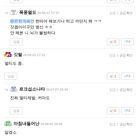
폭풍멸도
26-06-12 17:47
신고
|
공감 확인
@몬헌개폐인
찐따야 해보기나 하고 까던지 해 ㅋㅋ
갓겜이이구만 병신 ㅎㅎ
안 해본 니 뇌가 불쌍하다
답글
0
0
깃털
26-06-02 17:22
신고
|
공감 확인
멀티도 좀..
답글
1
0
로크섭소나타
26-07-07 23:39
신고
|
공감 확인
진짜 멀티제발, 커마도
답글
0
0
마침내들어난
26-06-02 20:56
신고
|
공감 확인
알겠소