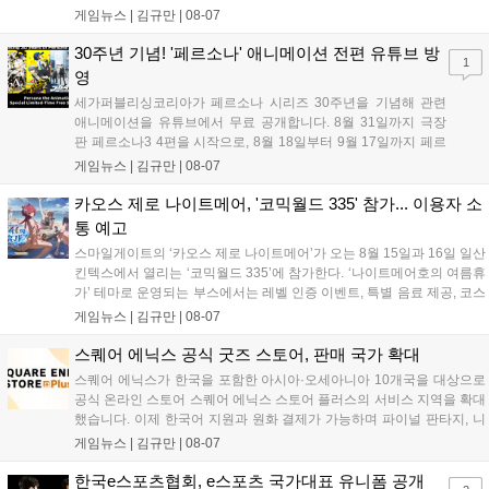
고 있으며, 이번 행사에는 영화진흥위원회 등 14개 기관 임직원이 동참
게임뉴스 |
김규만
|
08-07
해 생명 나눔을 실천했습니다. 서태건 위원장은 이웃의 생명을 지키는
따뜻한 실천에 참여한 모든 임직원에게 감사의 뜻을 전하며 헌혈 문화
30주년 기념! '페르소나' 애니메이션 전편 유튜브 방
1
확산에 앞장섰습니다....
영
세가퍼블리싱코리아가 페르소나 시리즈 30주년을 기념해 관련
애니메이션을 유튜브에서 무료 공개합니다. 8월 31일까지 극장
판 페르소나3 4편을 시작으로, 8월 18일부터 9월 17일까지 페르
소나4 더 골든 12화, 9월 15일부터 10월 14일까지 페르소나5 시
게임뉴스 |
김규만
|
08-07
리즈가 순차 공개됩니다. 또한 8월 16일까지 SNS를 통해 축하 메
시지를 모집하며, 선정된 내용은 기념 영상 및 대형 전광판에 소
카오스 제로 나이트메어, '코믹월드 335' 참가... 이용자 소
개될 예정입니다....
통 예고
스마일게이트의 ‘카오스 제로 나이트메어’가 오는 8월 15일과 16일 일산
킨텍스에서 열리는 ‘코믹월드 335’에 참가한다. ‘나이트메어호의 여름휴
가’ 테마로 운영되는 부스에서는 레벨 인증 이벤트, 특별 음료 제공, 코스
프레 모델 포토존 등 다채로운 행사가 진행된다. 유명 코스어 7인이 캐릭
게임뉴스 |
김규만
|
08-07
터로 변신해 이용자를 맞이하며, SNS 인증 시 추가 굿즈도 증정한다. 자
세한 정보는 공식 커뮤니티에서 확인 가능하다....
스퀘어 에닉스 공식 굿즈 스토어, 판매 국가 확대
스퀘어 에닉스가 한국을 포함한 아시아·오세아니아 10개국을 대상으로
공식 온라인 스토어 스퀘어 에닉스 스토어 플러스의 서비스 지역을 확대
했습니다. 이제 한국어 지원과 원화 결제가 가능하며 파이널 판타지, 니
어 등 주요 게임의 피규어, 굿즈를 구매할 수 있습니다. 신상품이 순차적
게임뉴스 |
김규만
|
08-07
으로 추가될 예정이며 이용자는 사이트에서 국가를 한국으로 설정해 이
용 가능합니다....
한국e스포츠협회, e스포츠 국가대표 유니폼 공개