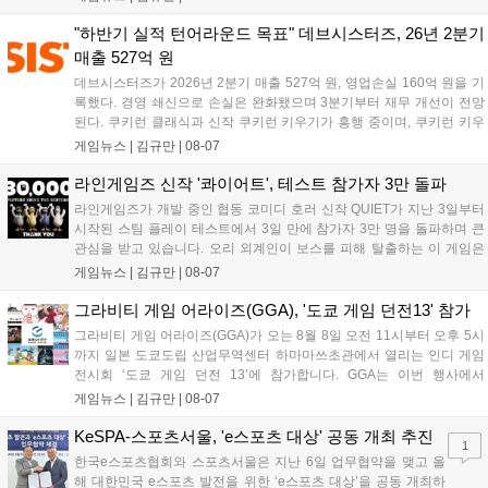
다. 정식 출시를 기념해 사전예약자 50만 명 달성 보상을 포함한 다양한
혜택을 지급하며, 상세 내용은 공식 라운지에서 확인할 수 있다. 이용자
"하반기 실적 턴어라운드 목표" 데브시스터즈, 26년 2분기
는 게임 접속 및 주요 콘텐츠 플레이를 통해 성장을 지원받을 수 있다....
매출 527억 원
데브시스터즈가 2026년 2분기 매출 527억 원, 영업손실 160억 원을 기
록했다. 경영 쇄신으로 손실은 완화됐으며 3분기부터 재무 개선이 전망
된다. 쿠키런 클래식과 신작 쿠키런 키우기가 흥행 중이며, 쿠키런 키우
기는 13일 첫 업데이트를 시작으로 2주 간격의 콘텐츠를 제공한다. 또한
게임뉴스 |
김규만
|
08-07
9월 미국 로블록스 개발자 컨퍼런스에 참여해 IP 생태계를 확장할 계획
이다. 회사는 비용 효율화와 신작 흥행을 통해 하반기 실적 턴어라운드
라인게임즈 신작 '콰이어트', 테스트 참가자 3만 돌파
를 이끌 방침이다....
라인게임즈가 개발 중인 협동 코미디 호러 신작 QUIET가 지난 3일부터
시작된 스팀 플레이 테스트에서 3일 만에 참가자 3만 명을 돌파하며 큰
관심을 받고 있습니다. 오리 외계인이 보스를 피해 탈출하는 이 게임은
최대 4인 협동을 지원하며, 소음 관리와 물리 법칙을 활용한 전략적 플레
게임뉴스 |
김규만
|
08-07
이가 핵심입니다. 라인게임즈는 수집된 이용자 피드백을 반영해 게임성
을 개선 중이며, 상세 정보는 스팀 페이지에서 확인 가능합니다....
그라비티 게임 어라이즈(GGA), '도쿄 게임 던전13' 참가
그라비티 게임 어라이즈(GGA)가 오는 8월 8일 오전 11시부터 오후 5시
까지 일본 도쿄도립 산업무역센터 하마마쓰초관에서 열리는 인디 게임
전시회 ‘도쿄 게임 던전 13’에 참가합니다. GGA는 이번 행사에서
‘JALECO ARCADE COLLECTION’ 시리즈의 미공개 작품 12종을 최초
게임뉴스 |
김규만
|
08-07
공개하며, ‘다함께 쿠키요미. 월드 한국 Ver.’ 등 다양한 인디 게임을 선보
입니다. 시연 참여 관람객에게는 선착순으로 특별 굿즈를 증정하며, 인
KeSPA-스포츠서울, 'e스포츠 대상' 공동 개최 추진
1
디 게임 생태계 활성화와 신규 타이틀 반응 확인을 목표로 합니다....
한국e스포츠협회와 스포츠서울은 지난 6일 업무협약을 맺고 올
해 대한민국 e스포츠 발전을 위한 ‘e스포츠 대상’을 공동 개최하