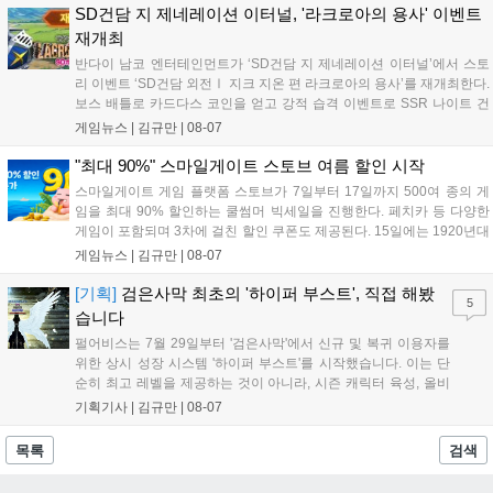
니다. 또한 카카오톡 채널 추가 시 주차별 스페셜 쿠폰과 한정 스
SD건담 지 제네레이션 이터널, '라크로아의 용사' 이벤트
킨, 경품 이벤트 등 풍성한 혜택을 마련해 이용자들의 기대를 모
재개최
으고 있습니다....
반다이 남코 엔터테인먼트가 ‘SD건담 지 제네레이션 이터널’에서 스토
리 이벤트 ‘SD건담 외전Ⅰ 지크 지온 편 라크로아의 용사’를 재개최한다.
보스 배틀로 카드다스 코인을 얻고 강적 습격 이벤트로 SSR 나이트 건
담을 획득할 수 있다. 로그인 보너스로 최대 다이아 3,000개를 지급하며,
게임뉴스 |
김규만
|
08-07
8월 31일까지 실물대 유니콘 건담 입상 피날레를 기념해 SSR 유닛을 전
원 증정한다. 또한 9월 30일까지 공식 유튜브에서 특별 프로그램을 시청
"최대 90%" 스마일게이트 스토브 여름 할인 시작
할 수 있다....
스마일게이트 게임 플랫폼 스토브가 7일부터 17일까지 500여 종의 게
임을 최대 90% 할인하는 쿨썸머 빅세일을 진행한다. 페치카 등 다양한
게임이 포함되며 3차에 걸친 할인 쿠폰도 제공된다. 15일에는 1920년대
경성 배경의 신작 그날의 신문이 출시되며, 15일부터 17일까지는 국내
게임뉴스 |
김규만
|
08-07
개발사 게임을 위한 시크릿 쿠폰도 추가 발행될 예정이다. 자세한 내용
은 공식 페이지에서 확인 가능하다....
[기획]
검은사막 최초의 '하이퍼 부스트', 직접 해봤
5
습니다
펄어비스는 7월 29일부터 '검은사막'에서 신규 및 복귀 이용자를
위한 상시 성장 시스템 '하이퍼 부스트'를 시작했습니다. 이는 단
순히 최고 레벨을 제공하는 것이 아니라, 시즌 캐릭터 육성, 올비
아 아카데미 수료, 아침의 나라 설화 진행 등 4단계 과정을 통해
기획기사 |
김규만
|
08-07
게임에 적응하며 공방합 750을 목표로 성장하는 구조입니다. 이
용자는 과제를 완수하며 동(V) 투발라 장비와 검은별 무기, 카라
목록
검색
자드 장신구 등을 획득해 주요 콘텐츠에 진입할 수 있습니다....