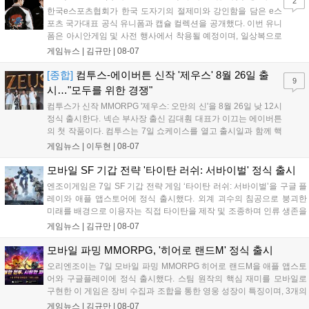
2
한국e스포츠협회가 한국 도자기의 절제미와 강인함을 담은 e스
포츠 국가대표 공식 유니폼과 캡슐 컬렉션을 공개했다. 이번 유니
폼은 아시안게임 및 사전 행사에서 착용될 예정이며, 일상복으로
구성된 컬렉션은 오는 8월 28일부터 골스튜디오 공식 홈페이지
게임뉴스 |
김규만
|
08-07
와 무신사, 오프라인 매장에서 판매된다. 다만 아시안게임 결선에
서는 대회 규정에 따라 별도의 유니폼을 착용할 계획이다....
[종합]
컴투스-에이버튼 신작 '제우스' 8월 26일 출
9
시…"모두를 위한 경쟁"
컴투스가 신작 MMORPG '제우스: 오만의 신'을 8월 26일 낮 12시
정식 출시한다. 넥슨 부사장 출신 김대훤 대표가 이끄는 에이버튼
의 첫 작품이다. 컴투스는 7일 쇼케이스를 열고 출시일과 함께 핵
심 콘텐츠, 유료화 정책, 운영 방향을 공개했다. 캐릭터명 선점은
게임뉴스 |
이두현
|
08-07
8월 13일 오후 8시 시작한다. '제우스: 오만의 신'은 최고신 제우스
의 오만으로 균열이...
모바일 SF 기갑 전략 '타이탄 러쉬: 서바이벌' 정식 출시
엔조이게임은 7일 SF 기갑 전략 게임 ‘타이탄 러쉬: 서바이벌’을 구글 플
레이와 애플 앱스토어에 정식 출시했다. 외계 괴수의 침공으로 붕괴한
미래를 배경으로 이용자는 직접 타이탄을 제작 및 조종하며 인류 생존을
위한 전투를 펼친다. 지휘관 모집, 피난처 운영, 연맹 협동 콘텐츠가 특징
게임뉴스 |
김규만
|
08-07
이며 출시를 기념해 접속 시 영웅 경험치와 다이아몬드 등 다양한 성장
지원 보상을 제공한다. 상세 내용은 공식 커뮤니티에서 확인 가능하다....
모바일 파밍 MMORPG, '히어로 랜드M' 정식 출시
오리엔조이는 7일 모바일 파밍 MMORPG 히어로 랜드M을 애플 앱스토
어와 구글플레이에 정식 출시했다. 스팀 원작의 핵심 재미를 모바일로
구현한 이 게임은 장비 수집과 조합을 통한 영웅 성장이 특징이며, 3개의
무기 스킬을 활용한 전략적 전투와 길드전 등 다양한 콘텐츠를 제공한
게임뉴스 |
김규만
|
08-07