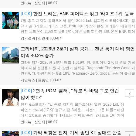
들어내면서 이어질 4라운드에 대한 기대감을 올렸다. 다음은 이날 데뷔
인터뷰 |
신연재
|
08-07
첫 POM을 수상한 '남궁' 남궁성훈의 POM 인터뷰 전문이다....
[LCK]
한진 브리온, BNK 피어엑스 꺾고 '라이즈 1위' 등극
7일 종로 치지직 롤파크에서 열린 '2026 LoL 챔피언스 코리아(LCK)' 정
규 시즌 3라운드 라이즈 그룹, BNK 피어엑스와 한진 브리온의 대결에서
한진 브리온이 2:0으로 승리했다. 이번 승리로 한진 브리온은 BNK 피어
엑스를 제치고 라이즈 그룹 1위로 올라섰다. 1세트, 한진 브리온이 '로머'
경기결과 |
신연재
|
08-07
조우진의 로크를 중심으로 게임을 유리하게 풀어갔다. '...
그라비티, 2026년 2분기 실적 공개… 전년 동기 대비 영업
이익 40.2% 증가
그라비티가 2026년 2분기 매출 1,619억 원, 영업이익 276억 원을 기록
하며 내실 성장을 이뤘다. 상반기 실적은 ‘Ragnarok: The New World’가
견인했다. 하반기에는 8월 18일 ‘Ragnarok Zero: Global’ 동남아 출시를
시작으로 9월 3일 ‘달려라 헤베레케 EX’, 9월 22일 ‘갈바테인’ 등 다양한
게임뉴스 |
윤홍만
|
08-07
신작을 선보인다. 4분기에는 ‘쟈레코 아케이드 콜렉션’과 ‘라이트 오디세
이’ 출시가 예정돼 있으며, 2027년에는 ‘Ragnarok 3’ 등 대작을 글로벌
[LCK]
2연속 POM '룰러', "'듀로'와 바텀 구도 연습
2
출시할 계획이다. 그라비티는 조인트벤처 설립과 라그나로크 에코 시스
많이 했다"
템 구축을 통해 신성장 동력을 확보할 방침이다....
젠지 e스포츠가 7일 종로 치지직 롤파크에서 열린 '2026 LoL 챔
피언스 코리아(LCK)' 정규 시즌 3라운드 레전드 그룹 kt 롤스터전
에서 2:0으로 승리했다. 1세트는 퍼펙트 승리, 2세트도 1만 차이
를 벌리며 25분 만에 승리하면서 말 그대로 압도적인 경기력을 선
인터뷰 |
신연재
|
08-07
보였다. '룰러' 박재혁은 1세트 코그모, 2세트 이즈리얼로 맹활약
하며 POM에 선정됐...
[LCK]
기억 되찾은 젠지, 기세 좋던 KT 상대로 완승
1