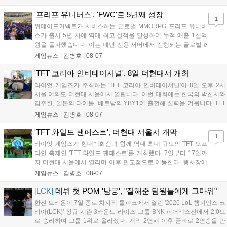
같습니다." T1은 6일 서울 종로구 치지직 롤파크에서 열린 '2026
LoL 챔피언스 코리아(LCK)'...
'프리프 유니버스', 'FWC'로 5년째 성장
1
위메이드커넥트가 서비스하는 글로벌 MMORPG 프리프 유니버
스가 출시 5년 차에 역대 최고 실적을 달성하며 누적 매출 1천억
원을 돌파했습니다. 이는 매년 전용 서버에서 진행되는 글로벌 e
스포츠 대회 FWC의 영향이 큽니다. FWC는 이용자가 동일한 조
게임뉴스 |
김병호
|
08-07
건에서 시즌을 함께 즐기는 구조로, 올해 4월 시작된 FWC 2026
은 전년 대비 매출과 이용자 지표가 대폭 상승하는 성과를 냈습니
'TFT 코리아 인비테이셔널', 8일 더현대서 개최
다. 오는 10월 필리핀 마닐라에서 총상금 11만 달러 규모의 제4회
라이엇 게임즈가 주최하는 'TFT 코리아 인비테이셔널'이 8일 오후 2시
FWC 그랜드 파이널이 개최될 예정이며, 위메이드커넥트는 이를
서울 여의도 더현대 서울에서 열립니다. 이번 대회에는 한국의 박찬서와
통해 커뮤니티 중심의 장기 성장 모델을 지속할 방침입니다....
김주한, 일본의 타이틀, 베트남의 YBY1이 출전해 실력을 겨룹니다. TFT
는 소속팀 없이 개인 자격으로 참가하는 독특한 대회 구조를 가지며, 누
게임뉴스 |
김병호
|
08-07
구나 참여 가능한 '소파에서 왕관까지'라는 철학을 실천하고 있습니다.
17일까지 이어지는 이번 행사는 신규 세트 체험과 공연 등 다양한 즐길
'TFT 와일드 팬페스트', 더현대 서울서 개막
1
거리를 제공하며, 이후 현대백화점 판교점에서도 행사가 이어질 예정입
라이엇 게임즈가 현대백화점과 함께 역대 최대 규모의 TFT 오프
니다. 연말에는 라스베이거스 오픈이 개최됩니다....
라인 축제인 'TFT 와일드 팬페스트'를 개최했다. 7일부터 17일까
지 더현대 서울에서 열리며 이후 판교점으로 이동한다. 행사장에
는 체험, 스페셜, 무대 존이 마련됐으며 8일 오후 2시 인비테이셔
게임뉴스 |
김병호
|
08-07
널, 15일 오후 2시 스트리머 매치, 17일 오후 7시 30분 QWER 공
연 등 다채로운 일정이 준비되어 있다. 사전 예약은 조기 마감될
[LCK]
데뷔 첫 POM '남궁', "잘해준 팀원들에게 고마워"
만큼 큰 인기를 끌고 있다....
한진 브리온이 7일 종로 치지직 롤파크에서 열린 '2026 LoL 챔피언스 코
리아(LCK)' 정규 시즌 3라운드 라이즈 그룹 BNK 피어엑스전에서 2:0으
로 승리하며 그룹 1위로 올라섰다. 개막 2연패 이후 곧바로 2연승을 만