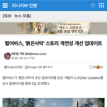
리니지M
인벤
[정보 · 뉴스 모음]
펄어비스, '붉은사막' 스토리 개연성 개선 업데이트
이두현 기자
(
Biit@inven.co.kr
)
2026-06-02 17:01
English(영문)
Google 선호 출처 추가
25
20
펄어비스가 ‘붉은사막’의 주요 업데이트를 담은 ‘개발자 노트(Dev Update)’를
공식 홈페이지를 통해 2일 공개했다.