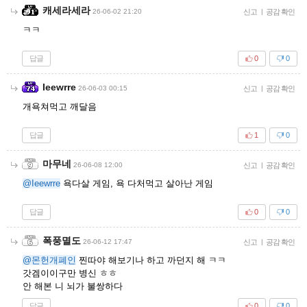
캐세라세라
26-06-02 21:20
신고
|
공감 확인
ㅋㅋ
답글
0
0
Ieewrre
26-06-03 00:15
신고
|
공감 확인
개욕쳐먹고 깨달음
답글
1
0
마무네
26-06-08 12:00
신고
|
공감 확인
@Ieewrre
욕다살 게임, 욕 다처먹고 살아난 게임
답글
0
0
폭풍멸도
26-06-12 17:47
신고
|
공감 확인
@몬헌개폐인
찐따야 해보기나 하고 까던지 해 ㅋㅋ
갓겜이이구만 병신 ㅎㅎ
안 해본 니 뇌가 불쌍하다
답글
0
0