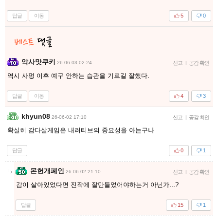
답글
이동
5
0
악사맛쿠키
26-06-03 02:24
신고
|
공감 확인
역시 사펑 이후 예구 안하는 습관을 기르길 잘했다.
답글
이동
4
3
khyun08
26-06-02 17:10
신고
|
공감 확인
확실히 감다살게임은 내러티브의 중요성을 아는구나
답글
0
1
몬헌개폐인
26-06-02 21:10
신고
|
공감 확인
감이 살아있었다면 진작에 잘만들었어야하는거 아닌가...?
답글
15
1