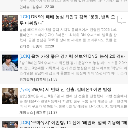
'두두' 이동주가 승리 소감과 함께 팀의 발전 과정에 대한 이야기를 전했
다. 먼저 오랜만의 2:0 완승에 대해 '두두'는 "진짜 오랜만에 거둔 2:0 승
인터뷰 |
김홍제
|
22:30
리라 기쁘다. 특히 불리했던 1세트를 역전승으로 이끌어내...
[LCK]
DNS에 패배 농심 최인규 감독 "운영, 밴픽 모
1
두 아쉬웠다"
농심 레드포스가 8일 종각 치지직 롤파크에서 진행된 '2026 LoL
챔피언스 코리아(LCK)' 3라운드 최하위 DN 수퍼스에 발목을 잡
혔다. 금일 농심은 DNS를 상대로 제대로 뭘 보여주지도 못한 완
패를 당하고 말았다. 이하 농심 레드포스 최인규 감독과 '리헨즈'
인터뷰 |
김홍제
|
22:20
손시우의 인터뷰 전문이다. Q. 금일 DNS에 0:2로 패배했는데? 최
인규 감독 : 모든 경...
[LCK]
올해 가장 좋은 경기력 선보인 DNS, 농심 2:0 격파
2승 19패인 DN 수퍼스가 화끈한 경기 운영으로 농심 레드포스를 2:0으
로 잡고 3승째를 기록했다. 경기 초반 농심은 바텀 다이브로 '덕담'의 이
즈리얼을 깔끔하게 잡으며 출발했다. 농심이 계속 '스펀지'의 바이, '스카
웃'의 신드라가 맹활약하며 초반부터 잡은 주도권을 계속 잘 굴렸다.
경기결과 |
김홍제
|
21:53
DNS는 불리하지만 골드 차이는 크게 벌어지지 않으며 잘 따라가고 있
었...
[뉴스]
8/8(토) 세 번째 신 선출, 칼테온4 이변 발생
솔(인챈트)은 지난 8월 8일 세 번째 신 선출을 진행했다. 이번 선출에서
는 칼테온4와 린델4 등에서 치열한 순위 다툼 끝에 새로운 신이 탄생하
며 세력 구도가 변화했다. 한편 8월 말 예정된 EPISODE 01 업데이트를
통해 월드 콘텐츠가 추가될 예정이며, 이를 통해 추후 주신 및 절대신에
게임뉴스 |
박재훈
|
21:37
대한 정보가 공개될 것으로 기대된다. 서버별 입지 확보를 위한 경쟁은
더욱 가속화될 전망이다....
[LCK]
'구마유시' 이민형, T1 신예 '페인터' 깜짝 기용에 "메