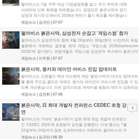
펄어비스는 7일 주주 대상 기업설명회를 열고 주가 부진에 대해
사과하며 신뢰 회복을 약속했습니다. 경영진은 붉은사막의 장기
성장과 차기작 도깨비의 2028년 하반기 출시 목표를 제시했습니
다. 8월 게임스컴에서는 블랙스페이스 엔진 강연과 붉은사막 시
게임뉴스 |
김규만
|
07-07
연이 예정되어 있습니다. 향후 붉은사막 DLC 출시와 플랫폼 확장
을 통해 성과를 이어가고, 투명한 소통으로 기업 가치를 높이겠다
펄어비스 붉은사막, 삼성전자 손잡고 '게임스컴' 참가
고 밝혔습니다....
펄어비스가 삼성전자와 함께 8월 26일부터 30일(현지 시간)까지 독일
쾰른에서 개최하는 글로벌 최대 게임쇼 ‘게임스컴 2026(Gamescom
2026)’에 참가한다. 관람객들은 게임스컴 삼성전자 부스에서 붉은사막
을 만나 볼 수 있다. 삼성전자는 세계 최초 6K 게이밍 모니터 ‘오디세이
게임뉴스 |
이두현
|
07-07
G8(G80HS)’ 등으로 구성된 붉은사막 시연 PC 30대를 마련했...
붉은사막, 웅카와 데미안 어비스 진입 업데이트
펄어비스는 오픈월드 액션 어드벤처 게임 '붉은사막'의 대규모 업데이트
를 통해 주인공 클리프 외에도 웅카와 데미안이 어비스에 진입할 수 있
도록 개선했습니다. 이번 업데이트로 캐릭터별 탐험의 재미가 강화되었
으며, 보스 장비를 포함한 신규 장비 47종이 추가되어 성장의 즐거움을
게임뉴스 |
김찬휘
|
07-06
더했습니다. 또한, 일부 위장복과 무기의 염색 기능을 확장하고 미니맵
편의성을 개선하는 등 이용자 경험 향상을 위한 다양한 변화를 적용했습
붉은사막, 日 최대 개발자 컨퍼런스 CEDEC 초청 강
3
니다. 이번 업데이트는 즉시 적용되어 게임 내에서 바로 확인할 수 있습
연
니다....
펄어비스의 기대작 ‘붉은사막’이 일본 최대 게임 개발자 컨퍼런스
인 ‘CEDEC 2026’에 초청받아 강연을 진행한다. 이번 행사는 7월
22일부터 24일까지 일본 요코하마에서 개최되며, 펄어비스의 두
승빈, 김현겸 실장이 연사로 나서 ‘붉은사막: 대규모 오픈월드 개
게임뉴스 |
김규만
|
06-30