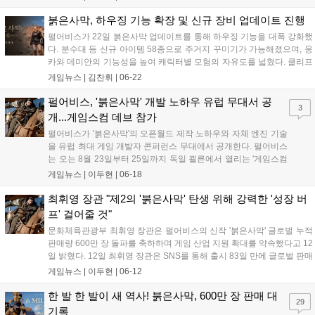
발 프로세스 구축’을 주제로 발표한다. 이들은 대규모 오픈월드
개발 과정에서 겪은 기술적 과제와 해결 방안, 콘텐츠 제작 효율
붉은사막, 하우징 기능 확장 및 신규 장비 업데이트 진행
화 및 협업 체계 구축 등 실무 노하우를 공유할 예정이다. 자세한
펄어비스가 22일 붉은사막 업데이트를 통해 하우징 기능을 대폭 강화했
내용은 CEDEC 공식 홈페이지에서 확인 가능하다....
다. 분수대 등 신규 아이템 58종으로 주거지 꾸미기가 가능해졌으며, 웅
카와 데미안의 기능성을 높여 캐릭터별 모험의 자유도를 넓혔다. 클리프
전용 신규 장비도 추가됐다. 또한 보스 재도전 시 설정이 유지되도록 편
게임뉴스 |
김찬휘
|
06-22
의성을 개선해 전투 몰입감을 높였으며, 전용 로딩 화면 등 다채로운 콘
텐츠로 이용자 경험을 향상했다....
펄어비스, '붉은사막' 개발 노하우 유럽 무대서 공
3
개...게임스컴 데브 참가
펄어비스가 '붉은사막'의 오픈월드 제작 노하우와 자체 엔진 기술
을 유럽 최대 게임 개발자 콘퍼런스 무대에서 공개한다. 펄어비스
는 오는 8월 23일부터 25일까지 독일 쾰른에서 열리는 '게임스컴
데브(gamescom dev)'에서 '붉은사막'을 주제로 두 개의 기술 세
게임뉴스 |
이두현
|
06-18
션을 발표한다고 밝혔다. '게임스컴 데브'는 일반 관람객 대상인
'게임스컴' 본행사에 앞서...
최휘영 장관 "제2의 '붉은사막' 탄생 위해 강력한 '성장 버
프' 걸어줄 것"
문화체육관광부 최휘영 장관은 펄어비스의 신작 '붉은사막' 글로벌 누적
판매량 600만 장 돌파를 축하하며 게임 산업 지원 확대를 약속했다고 12
일 밝혔다. 12일 최휘영 장관은 SNS를 통해 출시 83일 만에 글로벌 판매
량 600만 장을 돌파한 '붉은사막'의 성과를 놀라운 쾌거로 평가했다. 이
게임뉴스 |
이두현
|
06-12
어 오래전 게임 회사 대표 시절을 회상하며 화려한 퀄리티 뒤에 많...
한 발 한 발이 새 역사! 붉은사막, 600만 장 판매 대
29
기록