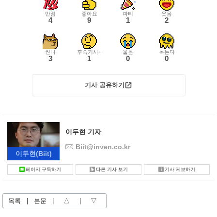
만점
좋아요
파티
웃음
4
9
1
2
씬나
후속기사+
울음
녹는다
3
1
0
0
기사 공유하기
이두현 기자
Biit@inven.co.kr
이두현
(Biit)
페이지 구독하기
다른 기사 보기
기사 제보하기
목록
|
본문
|
△
|
▽