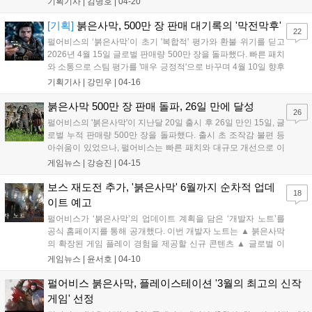
기획기사 |
김병호
|
04-20
리 때문이다....
[기획]
붉은사막, 500만 장 판매 대기록의 '막전막후'
22
펄어비스의 ‘붉은사막’이 초기 '복합적' 평가와 환불 위기를 딛고
2026년 4월 15일 글로벌 판매량 500만 장을 돌파했다. 빠른 패치
와 소통으로 스팀 평가를 '매우 긍정적'으로 바꾸며 4월 10일 향후
로드맵도 공개, 한국 콘솔 게임의 새로운 역사를 쓰고 있다....
기획기사 |
강민우
|
04-16
붉은사막 500만 장 판매 돌파, 26일 만에 달성
26
펄어비스의 '붉은사막'이 지난달 20일 출시 후 26일 만인 15일, 글
로벌 누적 판매량 500만 장을 돌파했다. 출시 초 조작감 불편 등
아쉬움이 있었으나, 펄어비스는 빠른 패치와 대규모 개선으로 이
용자 반응을 뒤집으며 흥행에 성공했다. 향후 보스 재대결, 난이
게임뉴스 |
강승진
|
04-15
도 설정 등 신규 콘텐츠와 편의성 개선 업데이트를 순차 진행할
예정이다....
보스 재도전 추가, '붉은사막' 6월까지 순차적 업데
18
이트 예고
펄어비스가 ‘붉은사막’의 업데이트 계획을 담은 ‘개발자 노트’를
공식 홈페이지를 통해 공개했다. 이번 개발자 노트는 ▲ 붉은사막
의 확장된 게임 플레이 경험을 제공할 신규 콘텐츠 ▲ 글로벌 이
용자의 피드백을 반영한 편의성 및 게임플레이 개선 계획이 핵심
게임뉴스 |
윤서호
|
04-10
이다. 먼저 이용자가 새로운 도전을 통해 붉은사막 전투의 재미를
더 경험할 수 있도록 신규 콘텐츠와 기능을...
펄어비스 붉은사막, 플레이스테이션 '3월의 최고의 신작
게임' 선정