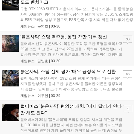
모드 벤치마크
구형 RTX 2060 SUPER 사용자가 외부 모드 '옵티스케일러'를 통해 붉은
사막 60프레임 방어에 성공했다. 공식 지원되지 않는 DLSS 업스케일링
과 FSR 프레임 생성 조합으로, FSR 단독 사용 시의 화질 저하 없이 안정
적인 고프레임을 확보한 실험 결과를 공개한다....
게임뉴스 |
문영호
|
03-30
'붉은사막' 스팀 역주행, 동접 27만 기록 갱신
30
펄어비스 신작 '붉은사막'이 복잡한 조작 등 초반 혹평을 극복하고
29일 스팀 최고 동시 접속자 27만명을 기록하며 역주행했다. 개
발사의 빠른 패치와 방대한 오픈월드, 뛰어난 그래픽이 호평받으
며 여론이 긍정적으로 변했다....
게임뉴스 |
김병호
|
03-30
붉은사막, 스팀 전체 평가 '매우 긍정적'으로 전환
43
펄어비스의 '붉은사막'이 29일 스팀 전체 평가에서 '매우 긍정적'
지표를 달성했다. 출시 초반 '붉은사막'을 둘러싼 여론은 긍정적이
지 못했다. 난해한 조작 체계와 중구난방인 스토리, 다소 불편한
인터페이스(UI) 및 유저 경험(UX) 등이 단점으로 지적됐다. 그 결
게임뉴스 |
이두현
|
03-29
과 메타크리틱 평점 78점이라는 다소 아쉬운 출발을 보였고, 스팀
출시 직후 유저 평가 역시...
펄어비스 '붉은사막' 편의성 패치, "이제 달리기 연타
4
안 해도 된다"
펄어비스가 29일 '붉은사막'의 조작감 향상과 시스템 개편을 포함
한 1.01.00 패치를 진행했다. 이번 업데이트는 유저들의 피드백을
적극적으로 반영해 게임 플레이의 쾌적함을 높이는 데 중점을 두