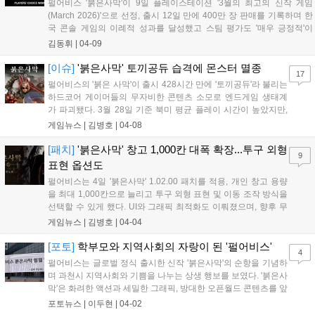
펄어비스 '붉은사막'이 9일 플레이스테이션 '3월의 최고의 신작 게임
(March 2026)'으로 선정, 출시 12일 만에 400만 장 판매를 기록하며 한
국 콘솔 게임의 이례적 성과를 달성했고 스팀 평가도 '매우 긍정적'이
다....
김동휘
|
04-09
[이슈]
'붉은사막' 토끼공듀 습격에 몬스터 멸종
17
펄어비스의 '붉은 사막'이 출시 428시간 만에 '토끼공듀'라 불리는
하드코어 게이머들의 무자비한 콘텐츠 소모로 엔드게임 생태계
가 파괴됐다. 3월 28일 기준 북미 평균 플레이 시간이 높았지만,
일부 유저는 305시간을 쏟아부어 모든 요소를 완료하며 싸울 대
게임뉴스 |
김병호
|
04-08
상이 없다고 불평, 업데이트를 요구 중이다....
[패치]
'붉은사막' 창고 1,000칸 대폭 확장...투구 외형
9
표현 옵션도
펄어비스는 4일 '붉은사막' 1.02.00 패치를 적용, 개인 창고 용량
을 최대 1,000칸으로 늘리고 투구 외형 표현 및 이동 조작 방식을
선택할 수 있게 했다. UI와 그래픽 최적화도 이뤄졌으며, 향후 무
기 숨기기 기능도 추가될 예정이다....
게임뉴스 |
김병호
|
04-04
[포토]
학부모와 지역사회의 자랑이 된 '펄어비스'
4
펄어비스는 글로벌 정식 출시한 신작 '붉은사막'의 순항을 기념하
며 과천시 지역사회와 기쁨을 나누는 상생 행보를 보였다. '붉은사
막'은 화려한 액션과 세밀한 그래픽, 방대한 오픈월드 콘텐츠를 앞
세워 전 세계 유저들의 호평을 이끌어내며 순항 중이다. 3월 20일
포토뉴스 |
이두현
|
04-02
글로벌 정식 출시 이후 나흘 만에 누적 판매량 300만 장을 기록했