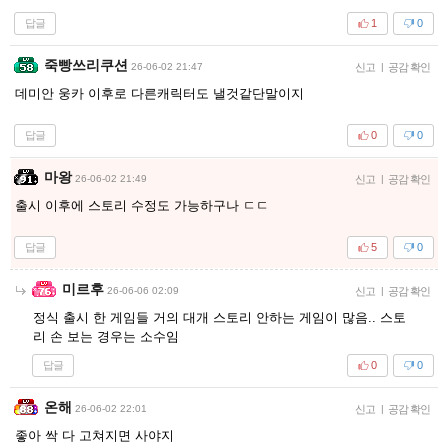
답글
1
0
죽빵쓰리쿠션
26-06-02 21:47
신고
|
공감 확인
데미안 웅카 이후로 다른캐릭터도 낼것같단말이지
답글
0
0
마왕
26-06-02 21:49
신고
|
공감 확인
출시 이후에 스토리 수정도 가능하구나 ㄷㄷ
답글
5
0
미르후
26-06-06 02:09
신고
|
공감 확인
정식 출시 한 게임들 거의 대개 스토리 안하는 게임이 많음.. 스토
리 손 보는 경우는 소수임
답글
0
0
온해
26-06-02 22:01
신고
|
공감 확인
좋아 싹 다 고쳐지면 사야지