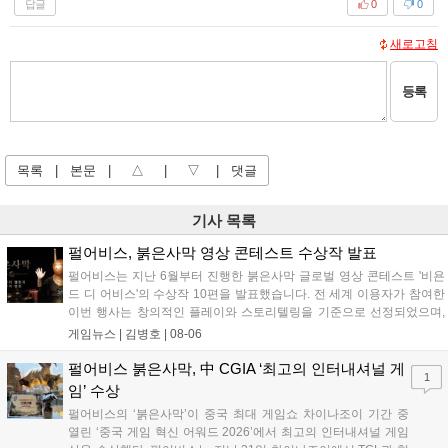
답글
0
0
새로고침
등록
목록
|
본문
|
△
|
▽
|
댓글
기사 목록
펄어비스, 붉은사막 영상 콘테스트 수상작 발표
펄어비스는 지난 6월부터 진행한 붉은사막 글로벌 영상 콘테스트 '비욘
드 디 어비스'의 수상작 10편을 발표했습니다. 전 세계 이용자가 참여한
이번 행사는 창의적인 플레이와 스토리텔링을 기준으로 선정되었으며,
수상자들에게는 펄어비스 사옥 '홈 원' 초청 혜택과 기념 주화 및 굿즈가
게임뉴스 |
김병호
|
08-06
제공될 예정입니다. 붉은사막은 광활한 오픈월드 파이웰을 배경으로 주
인공 클리프의 여정을 담은 액션 어드벤처 게임으로 기대를 모으고 있습
펄어비스 붉은사막, 中 CGIA ‘최고의 인터내셔널 게
1
니다....
임’ 수상
펄어비스의 ‘붉은사막’이 중국 최대 게임쇼 차이나조이 기간 중
열린 ‘중국 게임 혁신 어워드 2026’에서 최고의 인터내셔널 게임