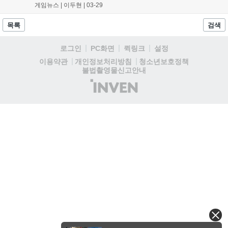
었다. 가장 눈에 띄는 변화는 캐릭터와 탑승물의 이동 조작 편의
게임뉴스 |
이두현
|
03-29
성 강화다. 기존에는 전력 질주를 위해 버튼을 지속적으로 연타해
야 하는 불편함이 있었다. 펄어비스는...
목록
검색
로그인
PC화면
퀵링크
설정
청소년보호정책
이용약관
개인정보처리방침
불법촬영물신고안내
(주)
인
벤