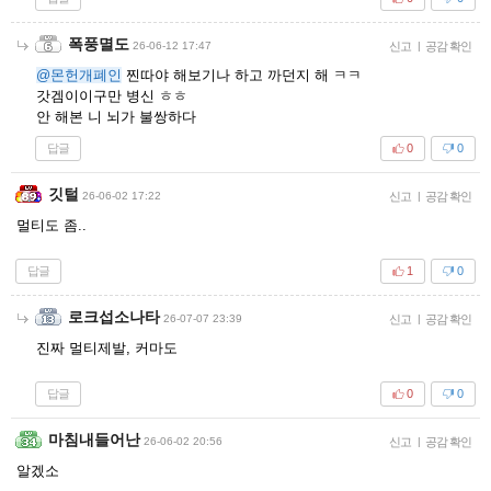
폭풍멸도
26-06-12 17:47
신고
|
공감 확인
@몬헌개폐인
찐따야 해보기나 하고 까던지 해 ㅋㅋ
갓겜이이구만 병신 ㅎㅎ
안 해본 니 뇌가 불쌍하다
답글
0
0
깃털
26-06-02 17:22
신고
|
공감 확인
멀티도 좀..
답글
1
0
로크섭소나타
26-07-07 23:39
신고
|
공감 확인
진짜 멀티제발, 커마도
답글
0
0
마침내들어난
26-06-02 20:56
신고
|
공감 확인
알겠소