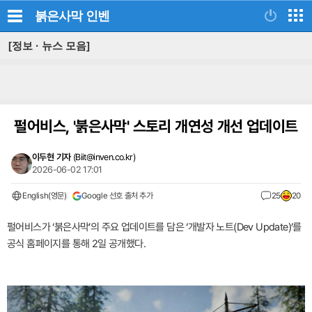
붉은사막
인벤
[정보 · 뉴스 모음]
펄어비스, '붉은사막' 스토리 개연성 개선 업데이트
이두현 기자
(
Biit@inven.co.kr
)
2026-06-02 17:01
English(영문)
Google 선호 출처 추가
25
20
펄어비스가 ‘붉은사막’의 주요 업데이트를 담은 ‘개발자 노트(Dev Update)’를
공식 홈페이지를 통해 2일 공개했다.