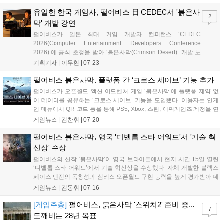
두승빈·김현겸 펄어비스 붉은사막 디자인실장은 23일 일본 요코
하마의 퍼시피코 요코하마 노스에서 열린 'C...
유일한 한국 게임사, 펄어비스 日 CEDEC서 '붉은사
2
막' 개발 강연
펄어비스가 일본 최대 게임 개발자 컨퍼런스 ‘CEDEC
2026(Computer Entertainment Developers Conference
2026)’에 공식 초청을 받아 ‘붉은사막(Crimson Desert)’ 개발 노
하우를 23일 공유했다. ‘CEDEC 2026’은 22일부터 사흘간 요코
기획기사 |
이두현
|
07-23
하마에서 진행됐다. 매년 200여 개 세션이 열리는, 일본 게...
펄어비스 붉은사막, 플랫폼 간 ‘크로스 세이브’ 기능 추가
펄어비스가 오픈월드 액션 어드벤처 게임 ‘붉은사막’에 플랫폼 제약 없
이 데이터를 공유하는 ‘크로스 세이브’ 기능을 도입했다. 이용자는 인게
임 메뉴에서 QR 코드 등을 통해 PS5, Xbox, 스팀, 에픽게임즈 계정을 연
동해 어디서든 동일한 캐릭터로 여정을 이어갈 수 있다. 한편 펄어비스
게임뉴스 |
김찬휘
|
07-20
는 지난 6월 발표한 3분기 업데이트 계획에 따라 신규 콘텐츠와 게임성
개선을 9월까지 순차적으로 진행할 예정이다....
펄어비스 붉은사막, 영국 '디벨롭 스타 어워드'서 '기술 혁
신상' 수상
펄어비스의 신작 ‘붉은사막’이 영국 브라이튼에서 현지 시간 15일 열린
‘디벨롭 스타 어워드’에서 기술 혁신상을 수상했다. 자체 개발한 블랙스
페이스 엔진의 독창성과 심리스 오픈월드 구현 능력을 높게 평가받아 데
스 스트랜딩 2 등 쟁쟁한 후보들을 제치고 기술적 성과를 인정받았다. 이
게임뉴스 |
김동휘
|
07-16
번 수상은 붉은사막의 글로벌 경쟁력을 입증한 결과로 평가된다....
[게임주총]
펄어비스, 붉은사막 '스위치2' 준비 중...
7
도깨비는 28년 목표