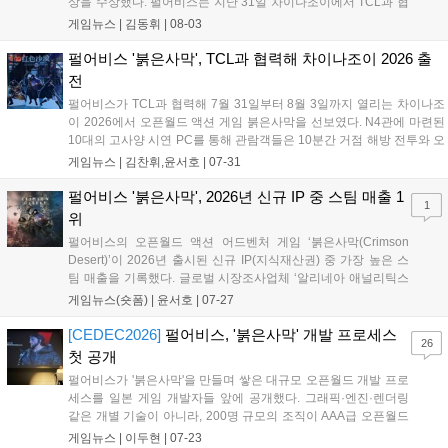
상을 수상했다. 펄어비스는 지난 31일 차이나조이에서 TCL과 협
력해 붉은사막의 전투와 콘텐츠를 시연하고 현지 파트너사들과
게임뉴스 |
김동휘
|
08-03
네트워크를 강화하는 행사를 진행했다. 이번 수상으로 붉은사막
은 독창성과 기술력을 다시 한번 입증하며 글로벌 기대작으로서
펄어비스 '붉은사막', TCL과 협력해 차이나조이 2026 출
의 입지를 공고히 했다....
전
펄어비스가 TCL과 협력해 7월 31일부터 8월 3일까지 열리는 차이나조
이 2026에서 오픈월드 액션 게임 붉은사막을 선보였다. N4관에 마련된
10대의 고사양 시연 PC를 통해 관람객들은 10분간 거점 해방 전투와 오
픈월드 탐험을 직접 체험할 수 있다. 5K 해상도와 240Hz 주사율을 지원
게임뉴스 |
김찬휘,윤서호
|
07-31
하는 디스플레이로 게임의 웅장함을 극대화했으며, 지속적인 패치로 완
성도를 높인 붉은사막의 매력을 현지 유저들에게 알리고 있다....
펄어비스 '붉은사막', 2026년 신규 IP 중 스팀 매출 1
1
위
펄어비스의 오픈월드 액션 어드벤처 게임 ‘붉은사막(Crimson
Desert)’이 2026년 출시된 신규 IP(지식재산권) 중 가장 높은 스
팀 매출을 기록했다. 글로벌 시장조사업체 ‘알리네아 애널리틱스
(Alinea Analytics)’가 최근 공개한 보고서에 따르면 붉은사막은
게임뉴스(숏폼) |
윤서호
|
07-27
지난 3월 출시 이후 스팀에서 1억 9,000만 달러 이상의 매출을 올
렸다. 20...
[CEDEC2026]
펄어비스, '붉은사막' 개발 프로세스
26
첫 공개
펄어비스가 '붉은사막'을 만들며 쌓은 대규모 오픈월드 개발 프로
세스를 일본 게임 개발자들 앞에 공개했다. 그래픽·엔진·렌더링
같은 개별 기술이 아니라, 200명 규모의 조직이 AAA급 오픈월드
를 완주하기 위해 어떤 제작 체계를 세웠는지에 초점을 맞췄다.
게임뉴스 |
이두현
|
07-23