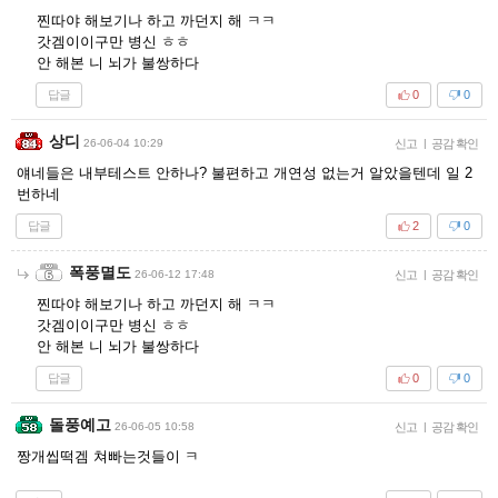
찐따야 해보기나 하고 까던지 해 ㅋㅋ
갓겜이이구만 병신 ㅎㅎ
안 해본 니 뇌가 불쌍하다
답글
0
0
상디
26-06-04 10:29
신고
|
공감 확인
얘네들은 내부테스트 안하나? 불편하고 개연성 없는거 알았을텐데 일 2
번하네
답글
2
0
폭풍멸도
26-06-12 17:48
신고
|
공감 확인
찐따야 해보기나 하고 까던지 해 ㅋㅋ
갓겜이이구만 병신 ㅎㅎ
안 해본 니 뇌가 불쌍하다
답글
0
0
돌풍예고
26-06-05 10:58
신고
|
공감 확인
짱개씹떡겜 쳐빠는것들이 ㅋ