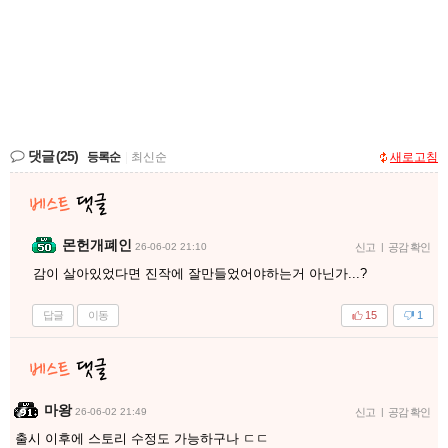
댓글
(25)
등록순
|
최신순
새로고침
몬헌개폐인
26-06-02 21:10
신고
|
공감 확인
감이 살아있었다면 진작에 잘만들었어야하는거 아닌가...?
답글
이동
15
1
마왕
26-06-02 21:49
신고
|
공감 확인
출시 이후에 스토리 수정도 가능하구나 ㄷㄷ