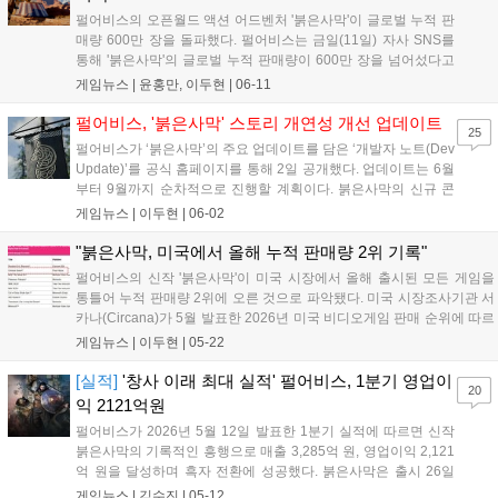
펄어비스의 오픈월드 액션 어드벤처 '붉은사막'이 글로벌 누적 판
매량 600만 장을 돌파했다. 펄어비스는 금일(11일) 자사 SNS를
통해 '붉은사막'의 글로벌 누적 판매량이 600만 장을 넘어섰다고
밝혔다. 지난 4월 15일 500만 장 돌파를 발표한 이후 약 두 달 만
게임뉴스 |
윤홍만, 이두현
|
06-11
에 추가로 100만 장의 판매고를 올린 셈이다. 출시 약 3개월이 지
난 현재까지도 판매량...
펄어비스, '붉은사막' 스토리 개연성 개선 업데이트
25
펄어비스가 ‘붉은사막’의 주요 업데이트를 담은 ‘개발자 노트(Dev
Update)’를 공식 홈페이지를 통해 2일 공개했다. 업데이트는 6월
부터 9월까지 순차적으로 진행할 계획이다. 붉은사막의 신규 콘
텐츠 추가 및 기존 콘텐츠 확장, 게임플레이 경험 강화에 중점을
게임뉴스 |
이두현
|
06-02
두고 업데이트 방향성을 밝혔다. 거점 해방 콘텐츠 ‘재봉쇄’의 새
로운 변화를 예고했다. 봉쇄 전...
"붉은사막, 미국에서 올해 누적 판매량 2위 기록"
펄어비스의 신작 '붉은사막'이 미국 시장에서 올해 출시된 모든 게임을
통틀어 누적 판매량 2위에 오른 것으로 파악됐다. 미국 시장조사기관 서
카나(Circana)가 5월 발표한 2026년 미국 비디오게임 판매 순위에 따르
면, 붉은사막은 5월 2일 기준 연간 누적 판매량 2위를 기록했다. 4월 한
게임뉴스 |
이두현
|
05-22
달 판매량 순위에서도 3위에 자리했다. 이번 집계는 서카나가 새...
[실적]
'창사 이래 최대 실적' 펄어비스, 1분기 영업이
20
익 2121억원
펄어비스가 2026년 5월 12일 발표한 1분기 실적에 따르면 신작
붉은사막의 기록적인 흥행으로 매출 3,285억 원, 영업이익 2,121
억 원을 달성하며 흑자 전환에 성공했다. 붉은사막은 출시 26일
만에 500만 장 판매를 돌파하며 실적을 견인했고, 콘솔 매출 비중
게임뉴스 |
김수진
|
05-12