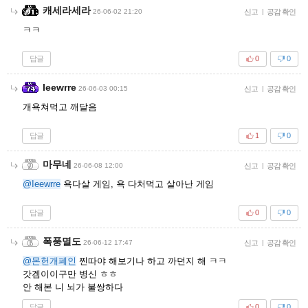
캐세라세라
26-06-02 21:20
신고
|
공감 확인
ㅋㅋ
답글
0
0
Ieewrre
26-06-03 00:15
신고
|
공감 확인
개욕쳐먹고 깨달음
답글
1
0
마무네
26-06-08 12:00
신고
|
공감 확인
@Ieewrre
욕다살 게임, 욕 다처먹고 살아난 게임
답글
0
0
폭풍멸도
26-06-12 17:47
신고
|
공감 확인
@몬헌개폐인
찐따야 해보기나 하고 까던지 해 ㅋㅋ
갓겜이이구만 병신 ㅎㅎ
안 해본 니 뇌가 불쌍하다
답글
0
0