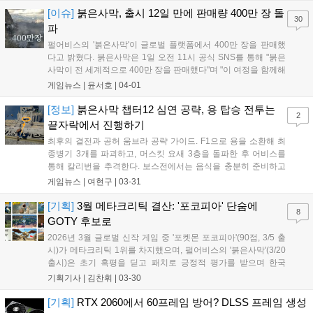
으며, 이어 출시 12일 만인 1...
[이슈]
붉은사막, 출시 12일 만에 판매량 400만 장 돌
30
파
펄어비스의 '붉은사막'이 글로벌 플랫폼에서 400만 장을 판매했
다고 밝혔다. 붉은사막은 1일 오전 11시 공식 SNS를 통해 "붉은
사막이 전 세계적으로 400만 장을 판매했다"며 "이 여정을 함께해
주신 모든 회색갈기 분들께 진심으로 감사드린다"고 전했다. "여
게임뉴스 |
윤서호
|
04-01
러분의 열띤 응원과 관심은 저희에게 언제나 큰 힘이 된다"고 말
했다. 붉은사막은 출시 첫날 200...
[정보]
붉은사막 챕터12 심연 공략, 용 탑승 전투는
2
끝자락에서 진행하기
최후의 결전과 공허 움브라 공략 가이드. F1으로 용을 소환해 최
종병기 3개를 파괴하고, 머스킷 요새 3층을 돌파한 후 어비스를
통해 칼리번을 추격한다. 보스전에서는 음식을 충분히 준비하고
지정타 장벽을 배워 용으로 멀리서 공격해 그로기 게이지를 쌓은
게임뉴스 |
여현구
|
03-31
뒤 지정타로 마무리한다....
[기획]
3월 메타크리틱 결산: '포코피아' 단숨에
8
GOTY 후보로
2026년 3월 글로벌 신작 게임 중 '포켓몬 포코피아'(90점, 3/5 출
시)가 메타크리틱 1위를 차지했으며, 펄어비스의 '붉은사막'(3/20
출시)은 초기 혹평을 딛고 패치로 긍정적 평가를 받으며 한국
AAA 게임의 주춧돌이 되었다....
기획기사 |
김찬휘
|
03-30
[기획]
RTX 2060에서 60프레임 방어? DLSS 프레임 생성