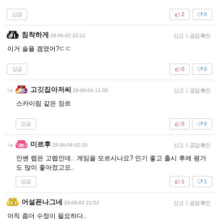
답글
2
0
침착하게
26-06-02 22:12
신고
|
공감 확인
이거 솔플 겜였어?ㄷㄷ
답글
0
0
고깃집아저씨
26-06-04 11:00
신고
|
공감 확인
스카이림 같은 장르
답글
0
0
미르후
26-06-06 02:10
신고
|
공감 확인
인벤 렙은 고렙인데.. 게임을 모르시나요? 인기 좋고 출시 후에 평가
도 많이 좋아젔고요..
답글
1
1
어설픈나그네
26-06-02 22:52
신고
|
공감 확인
아직 좀더 수정이 필요하다..