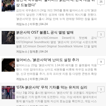
25
상 드높였다"
김민석 국무총리가 24일 개인 SNS를 통해 펄어비스의 신작 '붉은
사막'이 달성한 기록적인 성과에 대해 축하의 메시지를 전했다.
'붉은사막'은 정식 출시 26일 만에 누적 판매량 500만 장을 돌파
하며 한국 콘솔 게임 역사상 최단기간 기록을 갈아치웠다. 김 총
게임뉴스 |
이두현
|
04-24
리는 "세계 무대에서 대한민국 게임 산업의 위상을 드높인 '붉은
사막'의 쾌거를 진심으로 축하한다"며...
붉은사막 OST 볼륨1, 공식 앨범 발매
1
펄어비스가 ‘붉은사막(Crimson Desert)’의 첫번째 공식
OST(Original Soundtrack) 앨범 ‘붉은사막 오리지널 사운드트랙
볼륨 1(Crimson Desert Original Soundtrack Volume 1)’을 발매
했다. 이용자는 스팀 무료 DLC(Downloadable Content)를 통해
게임뉴스 |
정재훈
|
04-24
붉은사막 공식 OST 앨범을 만나...
펄어비스, '붉은사막'에 난이도 설정 추가
9
펄어비스는 23일 '붉은사막'의 1.04.00 패치를 전 플랫폼에 적용
했다. 이번 업데이트는 난이도 세분화를 비롯해 하우징 보관함 확
장, 신규 반려동물 추가, 조작 프리셋 지원 등 다양한 콘텐츠 확장
과 편의성 개선을 포함하고 있다. 가장 눈에 띄는 변화는 설정 메
게임뉴스 |
이두현
|
04-23
뉴에 추가된 쉬움, 기본, 어려움의 세 가지 난이도 옵션이다. 치열
한 전투를 원하는 이용자를 위...
'GTA·붉은사막' 무적 기차를 막는 유저의 심리
1
지난 3월 20일 출시된 펄어비스 '붉은사막' 등 오픈월드 게임에서
유저들은 기차 멈추기에 도전한다. 이는 가상 세계의 절대자로서
통제 불가능한 기차를 멈춰 자신의 효능감을 확인하고, 게임 시스
템의 한계를 시험하며, 커뮤니티 콘텐츠로 즐기려는 복합적인 심