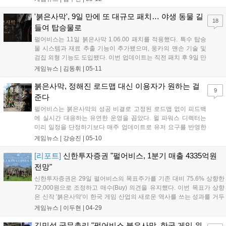
도 전 분기 대비 31% 급증했다. 향후 펄어비스는 붉은사막의 콘
텐츠 확장과 더불어 개발 중인 도깨비와 플랜 8 등 신작 라인업을
'붉은사막', 9일 만에 또 대규모 패치… 야생 동물 길
18
통해 2~3년 주기의 출시 사이클을 유지하며 성장세를 이어갈 계
들여 탑승물로
획이다....
펄어비스는 11일 붉은사막 1.06.00 패치를 적용했다. 특수 탑승
물 시스템과 재료 추출 기능이 추가됐으며, 웅카의 맨손 기술 및
검집 외형 기능도 도입됐다. 이번 업데이트는 직전 패치 후 9일 만
에 진행됐으며, 차기 업데이트에선 데미안의 맨손 기술이 추가될
게임뉴스 |
김동휘
|
05-11
예정이다. 빠른 피드백 반영으로 최근 스팀 평가 매우 긍정적 지
표를 기록하며 게임성을 개선 중이다....
붉은사막, 정해진 로드맵 대신 이용자가 원하는 걸
9
준다
펄어비스는 붉은사막의 성공 비결로 고정된 로드맵 없이 피드백
에 실시간 대응하는 유연한 운영을 꼽았다. 윌 파워스 디렉터는
미리 일정을 단정하기보다 매주 업데이트로 유저 요구를 반영한
다고 밝혔다. 500만 장 판매를 돌파한 붉은사막은 향후에도 무료
게임뉴스 |
강승진
|
05-10
업데이트와 확장팩을 통해 신규 콘텐츠를 지속 추가하며 유연한
대응을 이어갈 계획이다....
[리포트]
신한투자증권 "펄어비스, 1분기 매출 4335억원
전망"
신한투자증권은 29일 펄어비스의 목표주가를 기존 대비 75.6% 상향한
72,000원으로 조정하고 매수(Buy) 의견을 유지했다. 이번 목표가 상향
은 신작 '붉은사막'이 한국 게임 산업의 새로운 역사를 쓰는 성과를 거두
며 회사의 펀더멘털을 완전히 재평가하게 만든 결과다. 펄어비스의
게임뉴스 |
이두현
|
04-29
2026년 1분기 실적은 매출액 4,335억 원(YoY +418.1%), 영...
김민석 국무총리 "펄어비스 붉은사막, 한국 게임 위