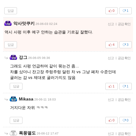
답글
0
1
악사맛쿠키
26-06-03 02:24
신고
|
공감 확인
역시 사펑 이후 예구 안하는 습관을 기르길 잘했다.
답글
4
3
강그
26-06-05 06:36
신고
|
공감 확인
그래도 사펑 언급하며 같이 묶는건 좀...
차를 샀더니 잔고장 주렁주렁 달린 차 vs 그냥 폐차 수준인데
굴러는 감 vs 제대로 굴러가지도 않음
답글
1
1
Mikasa
26-06-11 18:03
신고
|
공감 확인
거지다운 자위 ㅋㅋㅋ
답글
0
0
폭풍멸도
26-06-12 17:47
신고
|
공감 확인