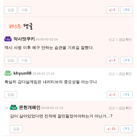
답글
이동
5
0
악사맛쿠키
26-06-03 02:24
신고
|
공감 확인
역시 사펑 이후 예구 안하는 습관을 기르길 잘했다.
답글
이동
4
3
khyun08
26-06-02 17:10
신고
|
공감 확인
확실히 감다살게임은 내러티브의 중요성을 아는구나
답글
0
1
몬헌개폐인
26-06-02 21:10
신고
|
공감 확인
감이 살아있었다면 진작에 잘만들었어야하는거 아닌가...?
답글
15
1