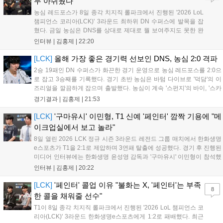
두 아쉬웠다"
농심 레드포스가 8일 종각 치지직 롤파크에서 진행된 '2026 LoL
챔피언스 코리아(LCK)' 3라운드 최하위 DN 수퍼스에 발목을 잡
혔다. 금일 농심은 DNS를 상대로 제대로 뭘 보여주지도 못한 완
패를 당하고 말았다. 이하 농심 레드포스 최인규 감독과 '리헨즈'
인터뷰 |
김홍제
|
22:20
손시우의 인터뷰 전문이다. Q. 금일 DNS에 0:2로 패배했는데? 최
인규 감독 : 모든 경...
[LCK]
올해 가장 좋은 경기력 선보인 DNS, 농심 2:0 격파
2승 19패인 DN 수퍼스가 화끈한 경기 운영으로 농심 레드포스를 2:0으
로 잡고 3승째를 기록했다. 경기 초반 농심은 바텀 다이브로 '덕담'의 이
즈리얼을 깔끔하게 잡으며 출발했다. 농심이 계속 '스펀지'의 바이, '스카
웃'의 신드라가 맹활약하며 초반부터 잡은 주도권을 계속 잘 굴렸다.
경기결과 |
김홍제
|
21:53
DNS는 불리하지만 골드 차이는 크게 벌어지지 않으며 잘 따라가고 있
었...
[LCK]
'구마유시' 이민형, T1 신예 '페인터' 깜짝 기용에 "메
이크업실에서 보고 놀라"
8일 열린 2026 LCK 정규 시즌 3라운드 레전드 그룹 매치에서 한화생명
e스포츠가 T1을 2:1로 제압하며 3연패 탈출에 성공했다. 경기 후 진행된
미디어 인터뷰에는 한화생명 윤성영 감독과 '구마유시' 이민형이 참석했
다. 먼저 승리 소감에 대해 윤성영 감독은 "오랜만에 승리해 기분이 좋고,
인터뷰 |
김홍제
|
20:22
남은 경기도 잘 준비하겠다"고 밝혔으며, '구마유시' 역시 "3...
[LCK]
'페인터' 콜업 이유 "불화는 X, '페인터'는 부족
8
한 콜을 채워줄 선수"
T1이 8일 종각 치지직 롤파크에서 진행된 '2026 LoL 챔피언스 코
리아(LCK)' 3라운드 한화생명e스포츠에게 1:2로 패배했다. 최근