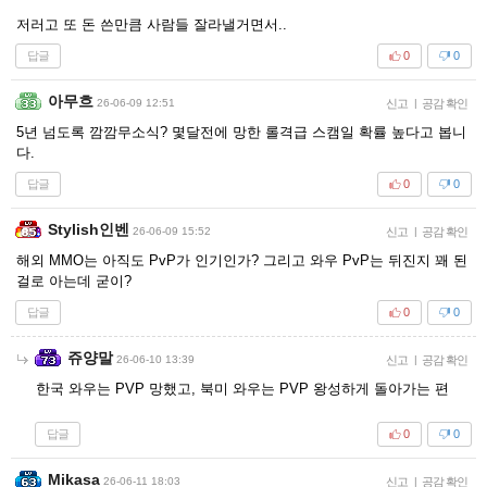
저러고 또 돈 쓴만큼 사람들 잘라낼거면서..
답글
0
0
아무흐
26-06-09 12:51
신고
|
공감 확인
5년 넘도록 깜깜무소식? 몇달전에 망한 롤격급 스캠일 확률 높다고 봅니
다.
답글
0
0
Stylish인벤
26-06-09 15:52
신고
|
공감 확인
해외 MMO는 아직도 PvP가 인기인가? 그리고 와우 PvP는 뒤진지 꽤 된
걸로 아는데 굳이?
답글
0
0
쥬양말
26-06-10 13:39
신고
|
공감 확인
한국 와우는 PVP 망했고, 북미 와우는 PVP 왕성하게 돌아가는 편
답글
0
0
Mikasa
26-06-11 18:03
신고
|
공감 확인