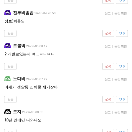
답글
0
0
전투비빔밥
26-06-04 20:53
신고
|
공감 확인
정보)퇴물임
답글
0
0
트롤박
26-06-05 00:17
신고
|
공감 확인
? 개별로였는데 얘...ㅂㄷㅂㄷ
답글
0
0
노다비
26-06-05 07:27
신고
|
공감 확인
이새기 겜알못 십퇴물 새기잖아
답글
0
0
도지
26-06-05 09:35
신고
|
공감 확인
10년 안에만 나와다오