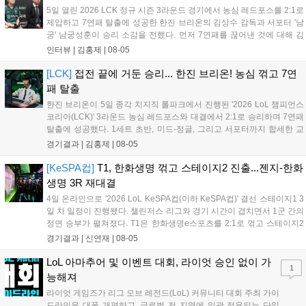
5일 열린 2026 LCK 정규 시즌 3라운드 경기에서 농심 레드포스를 2:1로
제압하고 7연패 탈출에 성공한 한진 브리온의 김상수 감독과 서포터 '남
궁' 남궁성훈이 승리 소감을 전했다. 먼저 7연패를 끊어낸 것에 대해 김
상수 감독은 "이겨서 정말 기쁘고 잘해준 선수들에게 고맙다"고 전했고,
인터뷰 |
김홍제
|
08-05
'남궁' 남궁성훈 역시 "연패를 끊어낼 수 있어서 기쁘다"라고 말...
[LCK]
접전 끝에 거둔 승리... 한진 브리온! 농심 꺾고 7연
패 탈출
한진 브리온이 5일 종각 치지직 롤파크에서 진행된 '2026 LoL 챔피언스
코리아(LCK)' 3라운드 농심 레드포스와 대결에서 2:1로 승리하며 7연패
탈출에 성공했다. 1세트 초반, 미드-정글, 그리고 서포터까지 합세한 교
전에서 서로 2킬씩 교환한 뒤 서로 팽팽한 상황이 이어졌다. 그리고 20
경기결과 |
김홍제
|
08-05
분 한진 브리온의 칼날부리 근처 한타에서 농심이 상대 바텀을...
[KeSPA컵]
T1, 한화생명 꺾고 스테이지2 진출...젠지-한화
생명 3R 재대결
4일 온라인으로 '2026 LoL KeSPA컵(이하 KeSPA컵)' 결선 스테이지1 3
일 차 일정이 진행됐다. 챌린저스 리그와 경기 시간이 겹치면서 1군 간의
정면 승부가 펼쳐졌다. T1은 한화생명e스포츠를 2:1로 꺾고 스테이지2
로 진출했고, 젠지 e스포츠는 DN 수퍼스를 완파하며 3라운드로 향했다.
경기결과 |
신연재
|
08-05
탈락전에서는 키움 DRX가 한진 브리온을 상대로 '패승...
LoL 아마추어 및 이벤트 대회, 라이엇 승인 없이 가
1
능해져
라이엇 게임즈가 리그 오브 레전드(LoL) 커뮤니티 대회 주최 가이
드라인을 대폭 개편하고, 글로벌 전 지역에 일괄 적용되는 단일