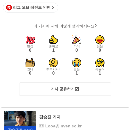
리그 오브 레전드 인벤
이 기사에 대해 어떻게 생각하시나요?
만점
좋아요
파티
웃음
0
1
0
0
씬나
후속기사+
울음
녹는다
0
0
1
1
기사 공유하기
강승진 기자
Looa@inven.co.kr
강승진
(Looa)