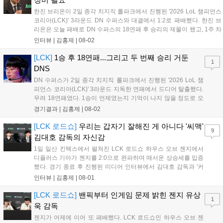
한진 브리온이 2일 종각 치지직 롤파크에서 진행된 '2026 LoL 챔피언스
코리아(LCK)' 3라운드 DN 수퍼스와 대결에서 1:2로 패배했다. 한진 브
리온은 오늘 패배로 DN 수퍼스의 18연패 후 승리의 제물이 됐고, 1주 차
에 2패를 당하며 좋지 못한 출발을 알렸다. 이하 한진 브리온 김상수 감
인터뷰 |
김홍제
|
08-02
독과 '캐스팅' 신민제의 인터뷰 전문이다. Q. 오늘 경기...
[LCK]
1승 후 18연패...그리고 두 번째 승리 거둔
1
DNS
DN 수퍼스가 2일 종각 치지직 롤파크에서 진행된 '2026 LoL 챔
피언스 코리아(LCK)' 3라운드 지독한 연패에서 드디어 탈출했다.
무려 18연패였다. 1승이 언제였는지 기억이 나지 않을 정도로 오
래전이 맛봤던 승리의 달콤함을 3라운드 시작 후 두 번째 경기만
경기결과 |
김홍제
|
08-02
에 맛봤다. 한진 브리온은 초반 DNS의 바텀 듀오를 잡아 2킬을
기록했고, DNS는 미드 전...
[LCK 로드쇼]
우리는 갑자기 잘해진 게 아니다 '씨맥'
9
김대호 감독의 자신감
1일 일산 킨텍스에서 펼쳐진 LCK 로드쇼 하우스 오브 젠지에서
디플러스 기아가 젠지를 2:0으로 완파하며 매서운 상승세를 입증
했다. 경기 종료 후 진행된 미디어 인터뷰에서 김대호 감독과 '커
리어' 오형석은 승리 소감과 함께 최근 눈부신 경기력 향상의 비
인터뷰 |
김홍제
|
08-01
결, 그리고 팀의 성장 과정에 대한 진솔한 이야기를 전했다. Q. 하
우스 오브 젠지에서 2:0으로 승리한...
[LCK 로드쇼]
밴픽부터 인게임 문제 밝힌 젠지 유상
1
욱 감독
젠지가 어제에 이어 또 패배했다. LCK 로드쇼인 하우스 오브 젠