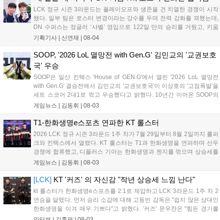
정 지었다....
LCK 정규 시즌 3라운드는 플레이오프와 생존을 건 치열한 경쟁이 시작
됐다. 일부 팀은 로스터 변경이라는 강수를 두며 전력 강화를 꾀했는데,
DN 수퍼스는 정글러 ‘샤벨’ 영입으로 122일 만의 승리를 거뒀고, 키움
DRX는 ‘에이밍’ 합류 후 즉각적인 승리를 따냈다. kt 롤스터는 내부 갈등
기획기사 |
신연재
|
08-04
으로 원딜을 ‘펜리르’로 교체했으나 T1과 한화생명을 연파하며 우려를
불식시켰다. 오는 5일부터 3라운드 2주 차가 시작되는 가운데, 변화를
SOOP, '2026 LoL 멸망전 with Gen.G' 김민교의 '교권보호
준 팀들이 상승세를 이어갈지 주목된다....
국' 우승
SOOP은 일산 킨텍스 'House of GEN.G'에서 열린 '2026 LoL 멸망전
with Gen.G' 결승전에서 김민교의 '교권보호국'이 이상호의 '고점폭발'을
세트 스코어 2대1로 꺾고 우승했다고 밝혔다. 10년간 이어온 SOOP의
대표 e스포츠 콘텐츠인 멸망전은 스트리머들이 팀을 구성해 대결하는
게임뉴스 |
김동휘
|
08-03
방식으로, 이번 결승은 Gen.G와의 협업으로 진행됐다. 우승팀 교권보호
국은 상금 2,500만 원과 젠지 선수 합동 방송 기회를 얻었으며, 파이널
T1-한화생명e스포츠 연파한 KT 롤스터
MVP는 김레인이 선정되었다. 이번 행사는 많은 팬들의 관심을 모으며
2026 LCK 정규 시즌 3라운드 1주 차가 7월 29일부터 8월 2일까지 롤파
성황리에 종료되었다....
크와 킨텍스에서 열렸다. KT 롤스터는 T1과 한화생명을 연파하며 선두
경쟁에 합류했고, 디플러스 기아는 한화생명과 젠지를 꺾으며 상승세를
입증했다. 라이즈 그룹에서는 농심 레드포스가 유일하게 2연승을 기록
게임뉴스 |
김동휘
|
08-03
했으며, DN 수퍼스는 18연패를 끊고 4개월 만에 귀중한 승리를 챙겼다.
이번 주 차에는 루시드의 통산 2,000어시스트와 리헨즈의 통산 500킬
[LCK]
KT '커즈' 의 자신감 "작년 상승세 느낌 난다"
달성 등 주요 기록도 함께 작성되었다....
kt 롤스터가 한화생명e스포츠를 2:1로 제압하고 LCK 3라운드 1주 차 2
연승을 달렸다. 먼저 승리 소감에 대해 고동빈 감독은 "쉽지 않은 상대인
한화생명을 이겨 매우 기쁘다"고 밝혔다. '커즈' 문우찬은 "힘든 경기를
예상했고 실제로도 쉽지 않았지만, 우리의 장점을 잘 살려 승리해 기분
인터뷰 |
김홍제
|
08-03