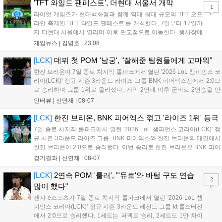
17일까지 이어지는 이번 행사는 신규 세트 체험과 공연 등 다양한 즐길
'TFT 와일드 팬페스트', 더현대 서울서 개막
1
거리를 제공하며, 이후 현대백화점 판교점에서도 행사가 이어질 예정입
라이엇 게임즈가 현대백화점과 함께 역대 최대 규모의 TFT 오프
니다. 연말에는 라스베이거스 오픈이 개최됩니다....
라인 축제인 'TFT 와일드 팬페스트'를 개최했다. 7일부터 17일까
지 더현대 서울에서 열리며 이후 판교점으로 이동한다. 행사장에
는 체험, 스페셜, 무대 존이 마련됐으며 8일 오후 2시 인비테이셔
게임뉴스 |
김병호
|
23:08
널, 15일 오후 2시 스트리머 매치, 17일 오후 7시 30분 QWER 공
연 등 다채로운 일정이 준비되어 있다. 사전 예약은 조기 마감될
[LCK]
데뷔 첫 POM '남궁', "잘해준 팀원들에게 고마워"
만큼 큰 인기를 끌고 있다....
한진 브리온이 7일 종로 치지직 롤파크에서 열린 '2026 LoL 챔피언스 코
리아(LCK)' 정규 시즌 3라운드 라이즈 그룹 BNK 피어엑스전에서 2:0으
로 승리하며 그룹 1위로 올라섰다. 개막 2연패 이후 곧바로 2연승을 만
들어내면서 이어질 4라운드에 대한 기대감을 올렸다. 다음은 이날 데뷔
인터뷰 |
신연재
|
08-07
첫 POM을 수상한 '남궁' 남궁성훈의 POM 인터뷰 전문이다....
[LCK]
한진 브리온, BNK 피어엑스 꺾고 '라이즈 1위' 등극
7일 종로 치지직 롤파크에서 열린 '2026 LoL 챔피언스 코리아(LCK)' 정
규 시즌 3라운드 라이즈 그룹, BNK 피어엑스와 한진 브리온의 대결에서
한진 브리온이 2:0으로 승리했다. 이번 승리로 한진 브리온은 BNK 피어
엑스를 제치고 라이즈 그룹 1위로 올라섰다. 1세트, 한진 브리온이 '로머'
경기결과 |
신연재
|
08-07
조우진의 로크를 중심으로 게임을 유리하게 풀어갔다. '...
[LCK]
2연속 POM '룰러', "'듀로'와 바텀 구도 연습
2
많이 했다"
젠지 e스포츠가 7일 종로 치지직 롤파크에서 열린 '2026 LoL 챔
피언스 코리아(LCK)' 정규 시즌 3라운드 레전드 그룹 kt 롤스터전
에서 2:0으로 승리했다. 1세트는 퍼펙트 승리, 2세트도 1만 차이