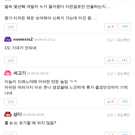
벌써 몇년째 개발자 누가 들어왔다 이런걸로만 언플하는지....
뭔가 티저든 뭐든 보여줘야 신뢰가 가는데 이건 뭔.....
답글
0
0
nemesis2
26-06-03 15:12
신고
|
공감 확인
1도 기대가 안되네
답글
0
1
쇠고기
26-06-04 05:00
신고
|
공감 확인
이놈이 드레노어때 아쉬란 만든 놈임 ㅋㅋ
아쉬란 여러가지 이슈 존나 생겼을때 느긋하게 휴가 즐겼던것까지 기억
나네
답글
0
0
상디
26-06-04 08:50
신고
|
공감 확인
롤 ip 는 포기할 때 되지 않음?