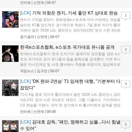
를 벌리며 25분 만에 승리하면서 말 그대로 압도적인 경기력을 선
인터뷰 |
신연재
|
08-07
보였다. '룰러' 박재혁은 1세트 코그모, 2세트 이즈리얼로 맹활약
하며 POM에 선정됐...
[LCK]
기억 되찾은 젠지, 기세 좋던 KT 상대로 완승
1
젠지가 기억을 찾았다. 한화생명e스포츠에 이어 이번에는 연승을
달리던 KT를 압도적인 경기력으로 꺾었다. 7일 종로 치지직 롤파
크에서 열린 '2026 LoL 챔피언스 코리아(LCK)' 정규 시즌 3라운
드 레전드 그룹, kt 롤스터와 젠지 e스포츠의 대결에서 젠지가 압
경기결과 |
신연재
|
08-07
승을 거뒀다. 개막주까지만 해도 급격하게 흔들리던 젠지였지만,
기억을 되찾기라도 한 듯 1,...
한국e스포츠협회, e스포츠 국가대표 유니폼 공개
2
한국e스포츠협회가 한국 도자기의 절제미와 강인함을 담은 e스
포츠 국가대표 공식 유니폼과 캡슐 컬렉션을 공개했다. 이번 유니
폼은 아시안게임 및 사전 행사에서 착용될 예정이며, 일상복으로
구성된 컬렉션은 오는 8월 28일부터 골스튜디오 공식 홈페이지
게임뉴스 |
김규만
|
08-07
와 무신사, 오프라인 매장에서 판매된다. 다만 아시안게임 결선에
서는 대회 규정에 따라 별도의 유니폼을 착용할 계획이다....
[LCK]
'DK 완파·2연승' T1 임재현 대행, "기본부터 다
3
잡았다"
T1이 6일 종로 치지직 롤파크에서 열린 '2026 LoL 챔피언스 코리
아(LCK)' 정규 시즌 3라운드 레전드 그룹, 디플러스 기아전에서
2:0 완승을 거뒀다. 개막 첫 경기에서 kt 롤스터에게 일격을 맞았
지만, 젠지 e스포츠의 홈 경기에서 원정 승리를 챙기며 분위기를
인터뷰 |
신연재
|
08-06
다잡은 T1은 이날 게임에서는 경기력이 완전히 제 궤도에 오른 듯
한 모습이었다. 다음은...
[LCK]
김대호 감독, "패인, 명쾌하고 심플...다시 힘낼
5
수 있어"