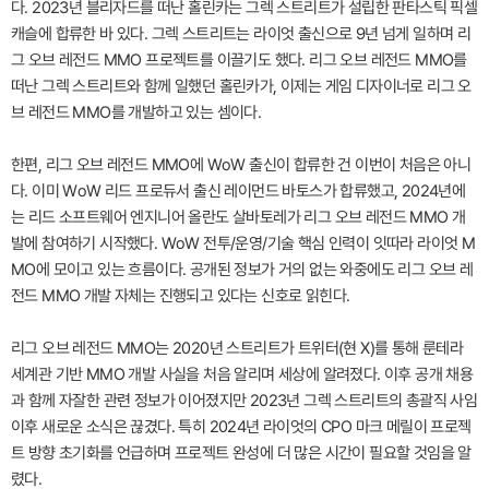
다. 2023년 블리자드를 떠난 홀린카는 그렉 스트리트가 설립한 판타스틱 픽셀
캐슬에 합류한 바 있다. 그렉 스트리트는 라이엇 출신으로 9년 넘게 일하며 리
그 오브 레전드 MMO 프로젝트를 이끌기도 했다. 리그 오브 레전드 MMO를
떠난 그렉 스트리트와 함께 일했던 홀린카가, 이제는 게임 디자이너로 리그 오
브 레전드 MMO를 개발하고 있는 셈이다.
한편, 리그 오브 레전드 MMO에 WoW 출신이 합류한 건 이번이 처음은 아니
다. 이미 WoW 리드 프로듀서 출신 레이먼드 바토스가 합류했고, 2024년에
는 리드 소프트웨어 엔지니어 올란도 살바토레가 리그 오브 레전드 MMO 개
발에 참여하기 시작했다. WoW 전투/운영/기술 핵심 인력이 잇따라 라이엇 M
MO에 모이고 있는 흐름이다. 공개된 정보가 거의 없는 와중에도 리그 오브 레
전드 MMO 개발 자체는 진행되고 있다는 신호로 읽힌다.
리그 오브 레전드 MMO는 2020년 스트리트가 트위터(현 X)를 통해 룬테라
세계관 기반 MMO 개발 사실을 처음 알리며 세상에 알려졌다. 이후 공개 채용
과 함께 자잘한 관련 정보가 이어졌지만 2023년 그렉 스트리트의 총괄직 사임
이후 새로운 소식은 끊겼다. 특히 2024년 라이엇의 CPO 마크 메릴이 프로젝
트 방향 초기화를 언급하며 프로젝트 완성에 더 많은 시간이 필요할 것임을 알
렸다.