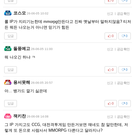
답글
0
0
코스모
26-06-05 10:02
신고
|
공감 확인
롤 IP가 지리기는한데 mmorpg만든다고 진짜 옛날부터 말하지않음? 티저
든 뭐든 나오는거 아니면 믿기가 힘든
답글
0
0
돌풍예고
26-06-05 11:00
신고
|
공감 확인
뭐 나오긴 하냐 ㅋ
답글
0
0
용서못해
26-06-05 20:57
신고
|
공감 확인
아... 뱅가드 깔기 싫은데
답글
0
0
잭키찬
26-06-08 14:08
신고
|
공감 확인
그 IP 가지고도 CCG, 대전격투게임 만든거보면 쟤네도 참 알만한데, 저
렇게 또 돈으로 사람사서 MMORPG 다른다고 달라지나?