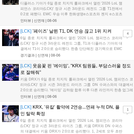
디플러스 기아가 6일 종로 치지직 롤파크에서 열린 '2026 LoL 챔
피언스 코리아(LCK)' 정규 시즌 3라운드 레전드 그룹 T1전에서
0:2로 패했다. EWC 우승 이후 한화생명e스포츠와 젠지 e스포츠
를 잡아내며 기세를 끌어올렸지만, 경기력이 제 궤도에 오른 T1은
인터뷰 |
신연재
|
08-06
확실히 강했다. 경기 종료 후 기자회견에 참석한 김대호 감독은
"오늘 져서 너무 아쉽다"...
[LCK]
'페이즈' 날뛴 T1, DK 연승 끊고 1위 지켜
4
6일 종로 치지직 롤파크에서 열린 '2026 LoL 챔피언스 코리아
(LCK)' 정규 시즌 3라운드 레전드 그룹, T1과 디플러스 기아의 대
결에서 T1이 2:0으로 승리했다. 한층 단단해진 경기력으로 EWC
우승을 기점으로 파죽지세의 연승을 이어가던 디플러스 기아를
경기결과 |
신연재
|
08-06
잠재웠다. 1세트, T1이 앞서갔다. 바텀 듀오 킬로 주도권을 잡은
T1은 첫 드래곤을 두드렸...
[LCK]
웃음꽃 핀 '에이밍', "KRX 팀원들, 부담스러울 정도
로 잘해줘"
키움 DRX가 6일 종로 치지직 롤파크에서 열린 '2026 LoL 챔피언스 코
리아(LCK)' 정규 시즌 3라운드 라이즈 그룹 DN 수퍼스와의 대결에서
2:0으로 승리했다. '에이밍' 김하람 합류 이후 다른 라인까지 한층 업그레
이드 된 경기력을 보여주며 기분 좋은 2연승을 달렸다. 경기 종료 후 기
인터뷰 |
신연재
|
08-06
자실을 찾은 '에이밍'은 한층 밝아진 모습이었다. "합류한 지...
[LCK]
KRX, '유칼' 활약에 2연승...연패 누적 DN, 플
1
인 탈락 확정
6일 종로 치지직 롤파크에서 열린 '2026 LoL 챔피언스 코리아
(LCK)' 정규 시즌 3라운드 라이즈 그룹, 키움 DRX와 DN 수퍼스
의 대결에서 키움 DRX가 2:0으로 승리했다. 1, 2세트 모두 초반