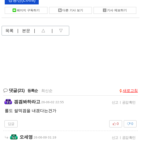
페이지 구독하기
다른 기사 보기
기사 제보하기
목록
|
본문
|
△
|
▽
댓글
(21)
등록순
|
최신순
새로고침
겜겜봐하라고
26-06-02 22:55
신고
|
공감 확인
롤도 쌀먹겜을 내겠다는건가
답글
0
0
오세영
26-06-09 01:19
신고
|
공감 확인