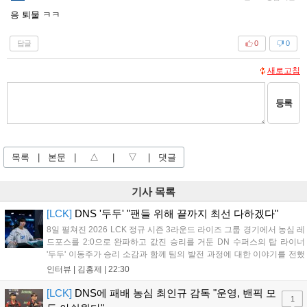
응 퇴물 ㅋㅋ
답글
0
0
새로고침
등록
목록
|
본문
|
△
|
▽
|
댓글
기사 목록
[LCK]
DNS '두두' "팬들 위해 끝까지 최선 다하겠다"
8일 펼쳐진 2026 LCK 정규 시즌 3라운드 라이즈 그룹 경기에서 농심 레
드포스를 2:0으로 완파하고 값진 승리를 거둔 DN 수퍼스의 탑 라이너
'두두' 이동주가 승리 소감과 함께 팀의 발전 과정에 대한 이야기를 전했
다. 먼저 오랜만의 2:0 완승에 대해 '두두'는 "진짜 오랜만에 거둔 2:0 승
인터뷰 |
김홍제
|
22:30
리라 기쁘다. 특히 불리했던 1세트를 역전승으로 이끌어내...
[LCK]
DNS에 패배 농심 최인규 감독 "운영, 밴픽 모
1