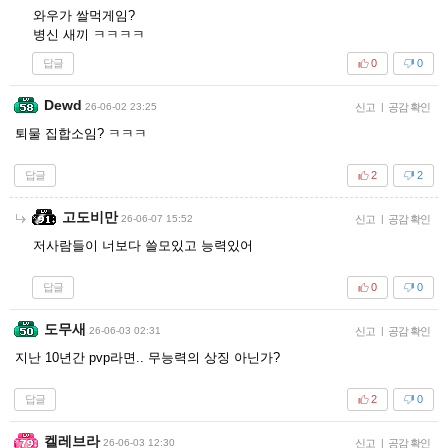
와우가 쌀먹게임?
병신 새끼 ㅋㅋㅋㅋ
답글
0
0
Dewd
26-06-02 23:25
신고
|
공감 확인
퇴물 집합소임? ㅋㅋㅋ
답글
2
2
고도비만
26-06-07 15:52
신고
|
공감 확인
저사람들이 너보다 쓸모있고 능력있어
답글
0
0
도무새
26-06-03 02:31
신고
|
공감 확인
지난 10년간 pvp라면.. 무능력의 상징 아닌가?
답글
2
0
켈레브라
26-06-03 12:30
신고
|
공감 확인