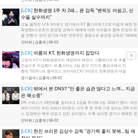
이 좋다"고 전했다. 이날 승리의 가장 큰 요인으로 고동빈 감독은...
[LCK]
한화생명 1주 차 2패... 윤 감독 "밴픽도 아쉽고, 선
수들 실수까지"
오늘 펼쳐진 LCK 3라운드 경기에서 KT 롤스터에 1:2로 아쉽게 패한 한
화생명e스포츠의 윤성영 감독이 패배에 대한 아쉬움과 함께 반성의 뜻
을 전했다. 먼저 경기에 대한 전체적인 총평으로 윤성영 감독은 "패배해
서 아쉽지만, 부족한 부분을 잘 보완해 다음 경기에서는 반드시 승리하
인터뷰 |
김홍제
|
08-02
겠다"고 말했다. 이어진 패인 분석에서 윤성영 감독은 "밴픽 과정에서 다
소 아쉬...
[LCK]
여름의 KT, 한화생명까지 잡았다
5
고점의 KT가 한화생명까지 제압하며 레전드 그룹에서의 첫 주를
전승으로 마감했다. kt 롤스터는 2일 종각 치지직 롤파크에서 진
행된 '2026 LoL 챔피언스 코리아(LCK)' 3라운드 한화생명과 대결
에서 2:1로 승리하며 상승세를 이어가게 됐다. kt 롤스터는 초반에
경기결과 |
김홍제
|
08-02
'카나비'의 자르반을 두 번이나 잡아 미드-정글에서 기분이 좋았
다. 그리고 KT는 탑에서...
[LCK]
밖에서 본 DNS? "안 좋은 습관 많다고 느껴... 지금
은 해소중"
DN 수퍼스가 18연패를 끊어내고 1승을 추가해 2승 18패가 됐다. 작년
부터 이어진 부진 속에서 3라운드 시작 후 첫 주에 거둔 승리는 DN 수퍼
스 입장에선 매우 반값고 값진 승리였다. 비록 승리한 경기나 패배한 경
기에서 여전히 아쉬운 점도 있었지만, 오랜만에 거둔 승리였기 때문에
인터뷰 |
김홍제
|
08-02
승리 자체도 의미가 있었고, 유병준 감독대행은 "긴장을 늦추지 않겠
다"고...
[LCK]
한진 브리온 김상수 감독 "경기력 좋지 못해...팀 재
정비 필요"