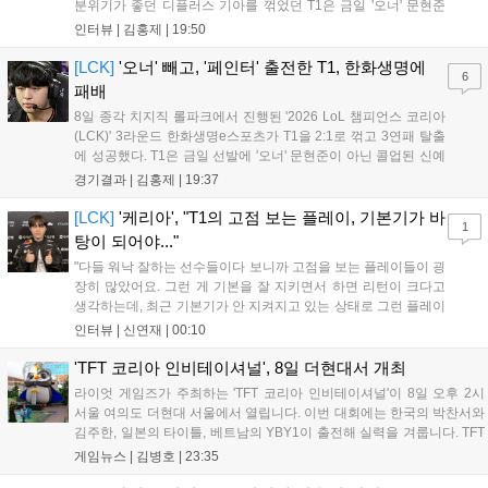
분위기가 좋던 디플러스 기아를 꺾었던 T1은 금일 '오너' 문현준
을 빼고 신예 '페인터' 김은후를 투입시키는 강수를 뒀으나 결국
인터뷰 |
김홍제
|
19:50
아쉬운 결과를 맞이하게 됐다. 이하 T1 임재현 감독대행과 '페이
즈' 김수환의 인터뷰 내...
[LCK]
'오너' 빼고, '페인터' 출전한 T1, 한화생명에
6
패배
8일 종각 치지직 롤파크에서 진행된 '2026 LoL 챔피언스 코리아
(LCK)' 3라운드 한화생명e스포츠가 T1을 2:1로 꺾고 3연패 탈출
에 성공했다. T1은 금일 선발에 '오너' 문현준이 아닌 콜업된 신예
'페인터' 김은후를 투입했지만, 결국 1:2로 패배하고 말았다. T1은
경기결과 |
김홍제
|
19:37
'케리아'의 카밀이 좋은 플레이를 통해 한화생명 바텀 듀오의 점멸
을 빼냈다....
[LCK]
'케리아', "T1의 고점 보는 플레이, 기본기가 바
1
탕이 되어야..."
"다들 워낙 잘하는 선수들이다 보니까 고점을 보는 플레이들이 굉
장히 많았어요. 그런 게 기본을 잘 지키면서 하면 리턴이 크다고
생각하는데, 최근 기본기가 안 지켜지고 있는 상태로 그런 플레이
를 추구하다 보니까 팀적으로 안 좋은 사고가 계속 많이 났던 것
인터뷰 |
신연재
|
00:10
같습니다." T1은 6일 서울 종로구 치지직 롤파크에서 열린 '2026
LoL 챔피언스 코리아(LCK)'...
'TFT 코리아 인비테이셔널', 8일 더현대서 개최
라이엇 게임즈가 주최하는 'TFT 코리아 인비테이셔널'이 8일 오후 2시
서울 여의도 더현대 서울에서 열립니다. 이번 대회에는 한국의 박찬서와
김주한, 일본의 타이틀, 베트남의 YBY1이 출전해 실력을 겨룹니다. TFT
는 소속팀 없이 개인 자격으로 참가하는 독특한 대회 구조를 가지며, 누
게임뉴스 |
김병호
|
23:35
구나 참여 가능한 '소파에서 왕관까지'라는 철학을 실천하고 있습니다.