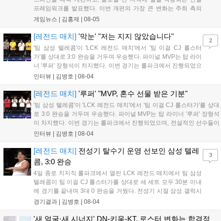
프레임워크를 발표했다. 이번 개편의 가장 큰 변화는 주최 측의
자율성 보장이다. 그동안 대회를 개최할 때 필요했던 라이엇 게임
게임뉴스 |
김홍제
|
08-05
즈의 사전 승인 절차가 대부분 폐지되었으며, 주최 측은 간소화된
현황 양식만 제출하면 PC방 LAN 대회...
[레전드 매치]
'막눈' "저는 지지 않았습니다"
2
'팀 삼성 텔레콤'이 'LCK 레전드 매치'에서 '팀 이걸 CJ 롤스터
가'를 상대로 3:0 완승을 거두며 우승했다. 파이널 MVP는 탑 라이
너 '루퍼' 장형석이 차지했다. 이번 경기는 롤파크에서 진행되었으
며, 전설적인 선수들이 모여 수준 높은 경기력을 선보였다. 선수
인터뷰 |
김병호
|
08-04
들은 오랜만에 팬들과 소통하며 즐거운 시간을 보냈고, 향후에도
이러한 레전드 매치가 다시 열리기를 희망하며 경기를 성공적으
[레전드 매치]
'루퍼' "MVP, 혼수 선물 받은 기분"
로 마무리했다....
'팀 삼성 텔레콤'이 'LCK 레전드 매치'에서 '팀 이걸 CJ 롤스터가'를 상대
로 3:0 완승을 거두며 우승했다. 파이널 MVP는 탑 라이너 '루퍼' 장형석
이 차지했다. 이번 경기는 롤파크에서 진행되었으며, 전설적인 선수들이
모여 수준 높은 경기력을 선보였다. 선수들은 오랜만에 팬들과 소통하며
인터뷰 |
김병호
|
08-04
즐거운 시간을 보냈고, 향후에도 이러한 레전드 매치가 다시 열리기를
희망하며 경기를 성공적으로 마무리했다....
[레전드 매치]
전성기 탈수기 운영 선보인 삼성 텔레
3
콤, 3:0 완승
4일 종로 치지직 롤파크에서 열린 LCK 레전드 매치에서 팀 삼성
텔레콤이 팀 이걸 CJ 롤스터가를 상대로 세 세트 모두 30분 이내
에 경기를 끝내며 3대 0 완승을 거뒀다. 전성기 시절 삼성 갤럭시
의 탈수기 운영을 재현한 팀 삼성 텔레콤은 전 라인의 고른 성장
경기결과 |
김병호
|
08-04
과 압도적인 운영 능력을 선보이며 상대를 제압했고, 3세트 블라
인드 픽까지 완벽하게 가져오며 압도적인 경기력으로 승리를 확
'새 얼굴·새 시너지' DN-키움-KT, 로스터 변화는 합격점