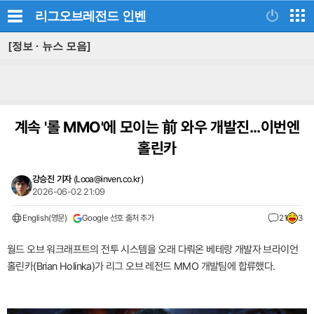
리그오브레전드
인벤
[정보 · 뉴스 모음]
계속 '롤 MMO'에 모이는 前 와우 개발진...이번엔
홀린카
강승진 기자
(
Looa@inven.co.kr
)
2026-06-02 21:09
English(영문)
Google 선호 출처 추가
21
3
월드 오브 워크래프트의 전투 시스템을 오래 다뤄온 베테랑 개발자 브라이언
홀린카(Brian Holinka)가 리그 오브 레전드 MMO 개발팀에 합류했다.