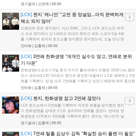
부터 앞서나갔고, 별다른 위기 없이 승리를 꿰찼다. DN 수퍼스는
경기결과 |
신연재
|
08-06
이번 패배로 플레이-인 진출 실패를 확정했다. 1세트, 키움 DRX
의 출발이 매우 좋...
[LCK]
젠지 '캐니언' "교전 중 망설임...아직 완벽하게
1
해소 되지 않아"
오랜만에 웃은 젠지였다. 지난 EWC, 그리고 LCK 로드쇼인 하우
스 오브 젠지에서 단 1세트도 따내지 못하고 세트 스코어 0승 4패
를 기록하며 최악의 로드쇼를 맞이했던 젠지였는데, 오늘 만난 한
화생명e스포츠를 2:1로 잡고 오랜만에 승리의 달콤함을 맛봤다.
인터뷰 |
김홍제
|
08-06
연패 탈출 소감에 대해 유상욱 감독은 "팀에 매우 중요한 경기였
는데, 승리를 거두면서 전반적인 분위...
[LCK]
3연패 한화생명 "개개인 실수도 많고, 연패로 분위
기 다운"
한화생명e스포츠가 5일 종각 치지직 롤파크에서 진행된 '2026 LoL 챔피
언스 코리아(LCK)' 3라운드 젠지와 중요한 대결에서 1:2로 패배하고 3연
패를 기록했다. 양 팀 모두 2연패를 기록하고 있었기 때문에 매우 중요한
경기였는데, 연패를 탈출하고 웃은 팀은 젠지였다. 한화생명e스포츠 윤
인터뷰 |
김홍제
|
08-05
성영 감독은 금일 패배에 대해 밴픽이 가장 문제였다고 말하며 패인...
[LCK]
젠지, 한화생명 잡고 2연패 끊었다
3
LCK 로드쇼에서 2연패를 기록하며 저조한 흐름을 맞이했던 젠지
가 한화생명을 상대로 2:1로 승리하며 연패를 끊었다. 반대로 한
화생명은 LCK에서 3연패를 기록하게 됐다. 젠지는 '캐니언'의 날
카로운 갱킹으로 '제우스'의 럼블을 상대로 점멸까지 빼내고 킬을
경기결과 |
김홍제
|
08-05
기록했다. 한화생명은 '쵸비'의 애니비아 알을 빼고 미드에서 킬을
따냈고, 바텀 원딜끼리 1:1 교전...
[LCK]
7연패 탈출 김상수 감독 "확실한 승리 플랜 더 필요"