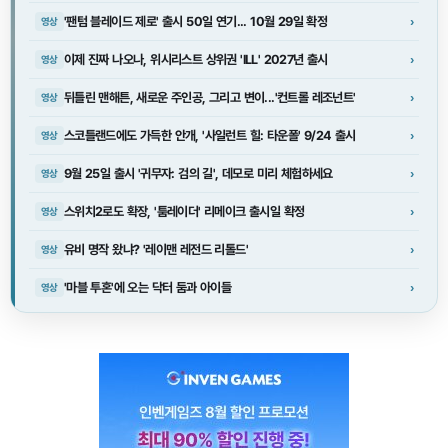
'팬텀 블레이드 제로' 출시 50일 연기... 10월 29일 확정
›
영상
이제 진짜 나오나, 위시리스트 상위권 'ILL' 2027년 출시
›
영상
뒤틀린 맨해튼, 새로운 주인공, 그리고 변이...'컨트롤 레조넌트'
›
영상
스코틀랜드에도 가득한 안개, '사일런트 힐: 타운폴' 9/24 출시
›
영상
9월 25일 출시 '귀무자: 검의 길', 데모로 미리 체험하세요
›
영상
스위치2로도 확장, '툼레이더' 리메이크 출시일 확정
›
영상
유비 명작 왔냐? '레이맨 레전드 리톨드'
›
영상
'마블 투혼'에 오는 닥터 둠과 아이들
›
영상