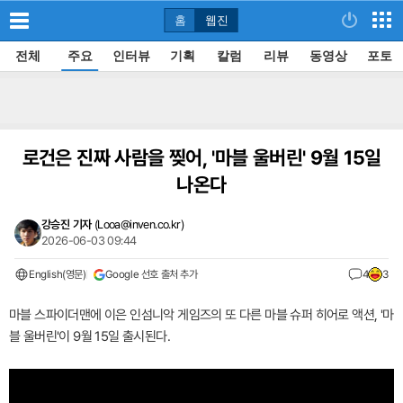
홈
웹진
전체
주요
인터뷰
기획
칼럼
리뷰
동영상
포토
로건은 진짜 사람을 찢어, '마블 울버린' 9월 15일
나온다
강승진 기자
(
Looa@inven.co.kr
)
2026-06-03 09:44
English(영문)
Google 선호 출처 추가
4
3
마블 스파이더맨에 이은 인섬니악 게임즈의 또 다른 마블 슈퍼 히어로 액션, '마
블 울버린'이 9월 15일 출시된다.