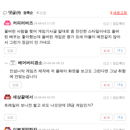
댓글
(4)
등록순
|
최신순
새로고침
커피러버즈
26-06-03 17:25
신고
|
공감 확인
울버린 사람을 찢어 게임기사글 말대로 좀 잔인한 스타일이네요 울버
린 배우는 좋아했는데 울버린 게임은 뭔가 요새 마블이 예전같지 않아
서 그런가 정감이 안 가네요
답글
0
1
베어버리겠소
26-06-04 08:13
신고
|
공감 확인
인섬니악 게임즈 제작에 저 플레이 화면을 보고도 그런다면 그냥 취향
에 안맞는겁니다
답글
0
0
세상끝에서
26-06-04 02:53
신고
|
공감 확인
트레일러 보니깐 썰고 피도 나오던데 19금 게임인가?
답글
0
0
이쁘게말하자
26-06-04 08:43
|