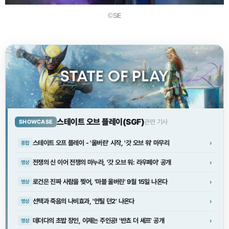
©SIE
스테이트 오브 플레이(SGF)
관련 기사
SHOWCASE
스테이트 오프 플레이 - '울버린' 시작, '갓 오브 워' 마무리
›
종합
전쟁의 신 이어 전쟁의 마누라, '갓 오브 워: 라우페이' 공개
›
영상
로건은 진짜 사람을 찢어, '마블 울버린' 9월 15일 나온다
›
영상
선택과 죽음의 나비효과, '언틸 던2' 나온다
›
영상
데더다의 초밥 장인, 이제는 주인공! '반쵸 더 셰프' 공개
›
영상