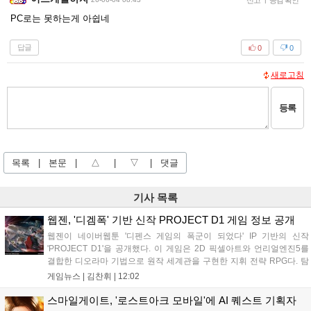
신고
공감 확인
PC로는 못하는게 아쉽네
답글
0
0
새로고침
등록
목록
|
본문
|
△
|
▽
|
댓글
기사 목록
웹젠, '디겜폭' 기반 신작 PROJECT D1 게임 정보 공개
웹젠이 네이버웹툰 '디펜스 게임의 폭군이 되었다' IP 기반의 신작
'PROJECT D1'을 공개했다. 이 게임은 2D 픽셀아트와 언리얼엔진5를
결합한 디오라마 기법으로 원작 세계관을 구현한 지휘 전략 RPG다. 탐
사와 방어전, 영지 경영 등 핵심 콘텐츠를 담았으며 2026년 하반기부터
게임뉴스 |
김찬휘
|
12:02
구체적인 정보 공개와 함께 본격적인 서비스 준비를 시작할 예정이다.
원작의 요새도시 크로스로드 등 주요 연출도 함께 선보여 기대감을 높였
스마일게이트, '로스트아크 모바일'에 AI 퀘스트 기획자