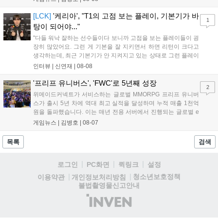
스타 게임즈는 한국 시각 28일 오전 4시 넷플릭스를 통해 장편 영
상 'Grand Theft Auto VI: An Extended Look'을 최초 공개할 계획
[LCK]
'케리아', "T1의 고점 보는 플레이, 기본기가 바
1
이다....
탕이 되어야..."
"다들 워낙 잘하는 선수들이다 보니까 고점을 보는 플레이들이 굉
장히 많았어요. 그런 게 기본을 잘 지키면서 하면 리턴이 크다고
생각하는데, 최근 기본기가 안 지켜지고 있는 상태로 그런 플레이
를 추구하다 보니까 팀적으로 안 좋은 사고가 계속 많이 났던 것
인터뷰 |
신연재
|
08-08
같습니다." T1은 6일 서울 종로구 치지직 롤파크에서 열린 '2026
LoL 챔피언스 코리아(LCK)'...
'프리프 유니버스', 'FWC'로 5년째 성장
2
위메이드커넥트가 서비스하는 글로벌 MMORPG 프리프 유니버
스가 출시 5년 차에 역대 최고 실적을 달성하며 누적 매출 1천억
원을 돌파했습니다. 이는 매년 전용 서버에서 진행되는 글로벌 e
스포츠 대회 FWC의 영향이 큽니다. FWC는 이용자가 동일한 조
게임뉴스 |
김병호
|
08-07
건에서 시즌을 함께 즐기는 구조로, 올해 4월 시작된 FWC 2026
은 전년 대비 매출과 이용자 지표가 대폭 상승하는 성과를 냈습니
목록
검색
다. 오는 10월 필리핀 마닐라에서 총상금 11만 달러 규모의 제4회
FWC 그랜드 파이널이 개최될 예정이며, 위메이드커넥트는 이를
로그인
PC화면
퀵링크
설정
통해 커뮤니티 중심의 장기 성장 모델을 지속할 방침입니다....
청소년보호정책
이용약관
개인정보처리방침
불법촬영물신고안내
(주)
인