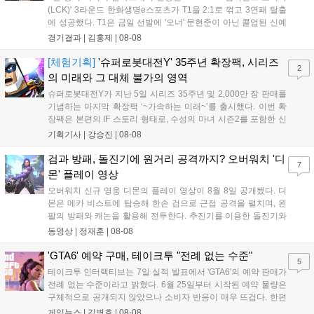
(LCK)' 3라운드 한화생명e스포츠가 T1을 2:1로 꺾고 3연패 탈출
에 성공했다. T1은 금일 선발에 '오너' 문현준이 아닌 콜업된 신예
'페인터' 김은후를 투입했지만, 결국 1:2로 패배하고 말았다. T1은
경기결과 |
김홍제
|
08-08
'케리아'의 카밀이 좋은 플레이를 통해 한화생명 바텀 듀오의 점멸
을 빼냈다....
[체험기획]
'슈퍼로봇대전Y' 35주년 확장팩, 시리즈
2
의 미래와 그 대체 불가의 영역
슈퍼로봇대전Y가 지난 5일 시리즈 35주년 및 2,000만 장 판매를
기념하는 마지막 확장팩 ‘~가속하는 미래~’를 출시했다. 이번 확
장팩은 본편의 IF 스토리 형태로, 수성의 마녀 시즌2를 포함한 신
규 참전작과 크로스오버 합체기를 선보이며 작품을 완결 짓는다.
기획기사 |
강승진
|
08-08
기존 연출의 한계와 로봇 게임 시장의 어려움 속에서도 팬들이 원
하는 몰입감 있는 서사와 조합을 구현하며 시리즈의 미래를 향한
검과 방패, 돌진기에 원거리 공격까지? 오버워치 '디
7
새로운 가능성을 제시했다....
몬' 플레이 영상
오버워치 신규 영웅 디몬의 플레이 영상이 8월 8일 공개됐다. 디
몬은 메카 비스트에 탑승해 한손 검으로 근접 공격을 펼치며, 왼
팔의 방패와 캐논을 활용해 전투한다. 추진기를 이용한 돌진기와
참격 형태의 궁극기를 보유했고, 메카 파괴 시 맨몸으로 기관총을
동영상 |
정재훈
|
08-08
사용하는 특징이 있다. 디몬은 오는 8월 12일 시작되는 시즌4 부
산의 영웅들 업데이트를 통해 정식 출시될 예정이다....
'GTA6' 예약 구매, 테이크투 "전례 없는 수준"
5
테이크투 인터랙티브는 7일 실적 발표에서 'GTA6'의 예약 판매가
전례 없는 수준이라고 밝혔다. 6월 25일부터 시작된 예약 물량은
구체적으로 공개되지 않았으나 소비자 반응이 매우 뜨겁다. 한편
11월 19일 PS5와 Xbox 시리즈 X|S로 정식 출시될 예정이며, 록
게임뉴스 |
김병호
|
08-08