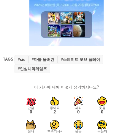
TAGS:
#마블 울버린
#스테이트 오브 플레이
#sie
#인섬니악게임즈
이 기사에 대해 어떻게 생각하시나요?
만점
좋아요
파티
웃음
0
2
0
0
씬나
후속기사+
울음
녹는다