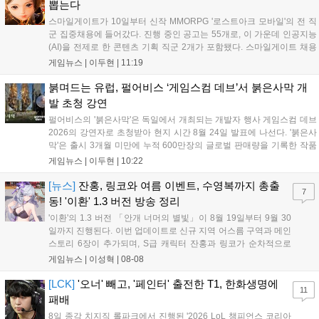
다....
뽑는다
스마일게이트가 10일부터 신작 MMORPG '로스트아크 모바일'의 전 직
군 집중채용에 들어갔다. 진행 중인 공고는 55개로, 이 가운데 인공지능
(AI)을 전제로 한 콘텐츠 기획 직군 2개가 포함됐다. 스마일게이트 채용
사이트에 따르면 이번 채용은 게임기획·게임개발·그래픽·QA·운영서비
게임뉴스 |
이두현
|
11:19
스·사업·인프라 등 개발과 서비스 전 영역을 아우른다. 공고상 마감일은
이...
붉며드는 유럽, 펄어비스 ‘게임스컴 데브’서 붉은사막 개
발 초청 강연
펄어비스의 '붉은사막'은 독일에서 개최되는 개발자 행사 게임스컴 데브
2026의 강연자로 초청받아 현지 시간 8월 24일 발표에 나선다. '붉은사
막'은 출시 3개월 미만에 누적 600만장의 글로벌 판매량을 기록한 작품
이다. 시장조사기관 서카나 집계에 따르면 2026년 미국 비디오게임 판
게임뉴스 |
이두현
|
10:22
매 순위 누적 2위에 올랐으며, 글로벌 시장분석 기업 알리네아 애널리틱
스...
[뉴스]
잔홍, 링코와 여름 이벤트, 수영복까지 총출
7
동! '이환' 1.3 버전 방송 정리
'이환'의 1.3 버전 「안개 너머의 별빛」이 8월 19일부터 9월 30
일까지 진행된다. 이번 업데이트로 신규 지역 어스름 구역과 메인
스토리 6장이 추가되며, S급 캐릭터 잔홍과 링코가 순차적으로
등장한다. 여름 시즌을 맞아 비치발리볼, 수상 오토바이 등 다채
게임뉴스 |
이성혁
|
08-08
로운 이벤트가 열리고, 캐릭터 렌더링 개선 및 랜덤 코스튬 등 편
의성도 강화된다. 8월 11일까지 사용 가능한 교환 코드 3종이 제
[LCK]
'오너' 빼고, '페인터' 출전한 T1, 한화생명에
11
공되며, 상세 일정은 공식 채널을 통해 확인할 수 있다....
패배
8일 종각 치지직 롤파크에서 진행된 '2026 LoL 챔피언스 코리아