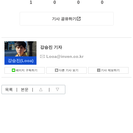
1
0
0
0
기사 공유하기
강승진 기자
Looa@inven.co.kr
강승진
(Looa)
페이지 구독하기
다른 기사 보기
기사 제보하기
목록
|
본문
|
△
|
▽