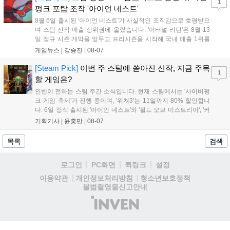
1
거리를 제공하며, 이후 현대백화점 판교점에서도 행사가 이어질 예정입
펑크 포탑 조작 '아이언 네스트'
니다. 연말에는 라스베이거스 오픈이 개최됩니다....
8월 6일 출시된 '아이언 네스트'가 사실적인 조작감으로 호평받으
며 스팀 신작 매출 상위권에 올랐습니다. '이터널 리턴'은 8월 13
일 정규 시즌 개막을 앞두고 프리시즌을 시작해 국내 매출 1위를
기록했습니다. 25주년을 맞은 '고스트 리콘' 시리즈는 8월 6일 쇼
게임뉴스 |
강승진
|
08-07
케이스와 함께 대규모 할인을 진행하며 순위가 급상승했고, 신작
'마블 투혼: 파이팅 소울즈'와 레트로 수리 시뮬레이션 '리스토
[Steam Pick]
이번 주 스팀에 쏟아진 신작, 지금 주목
1
리'도 스팀에 정식 출시되었습니다....
할 게임은?
인벤이 전하는 스팀 주간 소식입니다. 현재 스팀에서는 '사이버펑
크 게임 축제'가 진행 중이며, '위쳐3'는 11일까지 80% 할인합니
다. 6일 정식 출시된 '아이언 네스트'와 '필드 오브 미스트리아', '커
세어 코브'가 호평받고 있습니다. 한편, 7일 출시된 '마블 투혼'은
기획기사 |
윤홍만
|
08-07
태그 시스템에 대한 호불호가 갈리며 복합적 평가를 기록 중입니
다. 유비소프트의 '고스트리콘: 와일드랜드'는 7년 만의 대규모 업
목록
검색
데이트 '라스트 라이츠'와 함께 95% 할인 중입니다....
로그인
PC화면
퀵링크
설정
청소년보호정책
이용약관
개인정보처리방침
불법촬영물신고안내
(주)
인
벤