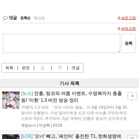
댓글
등록순
|
최신순
새로고침
새로고침
등록
목록
|
본문
|
△
|
▽
|
댓글
기사 목록
[뉴스]
잔홍, 링코와 여름 이벤트, 수영복까지 총출
4
동! '이환' 1.3 버전 방송 정리
'이환'의 1.3 버전 「안개 너머의 별빛」이 8월 19일부터 9월 30
일까지 진행된다. 이번 업데이트로 신규 지역 어스름 구역과 메인
스토리 6장이 추가되며, S급 캐릭터 잔홍과 링코가 순차적으로
등장한다. 여름 시즌을 맞아 비치발리볼, 수상 오토바이 등 다채
게임뉴스 |
이성혁
|
23:22
로운 이벤트가 열리고, 캐릭터 렌더링 개선 및 랜덤 코스튬 등 편
의성도 강화된다. 8월 11일까지 사용 가능한 교환 코드 3종이 제
[LCK]
'오너' 빼고, '페인터' 출전한 T1, 한화생명에
11