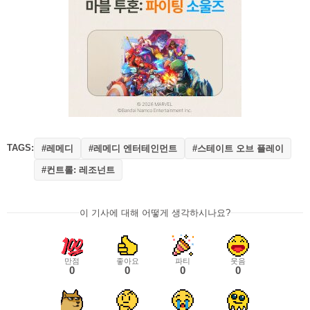
TAGS:
#레메디
#레메디 엔터테인먼트
#스테이트 오브 플레이
#컨트롤: 레조넌트
이 기사에 대해 어떻게 생각하시나요?
만점
좋아요
파티
웃음
0
0
0
0