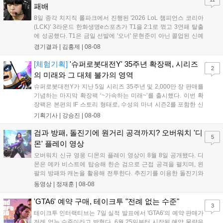
공되며, 상세 일정은 공식 채널을 통해 확인할 수 있다....
패배
8일 종각 치지직 롤파크에서 진행된 '2026 LoL 챔피언스 코리아
(LCK)' 3라운드 한화생명e스포츠가 T1을 2:1로 꺾고 3연패 탈출
에 성공했다. T1은 금일 선발에 '오너' 문현준이 아닌 콜업된 신예
'페인터' 김은후를 투입했지만, 결국 1:2로 패배하고 말았다. T1은
경기결과 |
김홍제
|
08-08
'케리아'의 카밀이 좋은 플레이를 통해 한화생명 바텀 듀오의 점멸
을 빼냈다....
[체험기획]
'슈퍼로봇대전Y' 35주년 확장팩, 시리즈
2
의 미래와 그 대체 불가의 영역
슈퍼로봇대전Y가 지난 5일 시리즈 35주년 및 2,000만 장 판매를
기념하는 마지막 확장팩 ‘~가속하는 미래~’를 출시했다. 이번 확
장팩은 본편의 IF 스토리 형태로, 수성의 마녀 시즌2를 포함한 신
규 참전작과 크로스오버 합체기를 선보이며 작품을 완결 짓는다.
기획기사 |
강승진
|
08-08
기존 연출의 한계와 로봇 게임 시장의 어려움 속에서도 팬들이 원
하는 몰입감 있는 서사와 조합을 구현하며 시리즈의 미래를 향한
검과 방패, 돌진기에 원거리 공격까지? 오버워치 '디
5
새로운 가능성을 제시했다....
몬' 플레이 영상
오버워치 신규 영웅 디몬의 플레이 영상이 8월 8일 공개됐다. 디
몬은 메카 비스트에 탑승해 한손 검으로 근접 공격을 펼치며, 왼
팔의 방패와 캐논을 활용해 전투한다. 추진기를 이용한 돌진기와
참격 형태의 궁극기를 보유했고, 메카 파괴 시 맨몸으로 기관총을
동영상 |
정재훈
|
08-08
사용하는 특징이 있다. 디몬은 오는 8월 12일 시작되는 시즌4 부
산의 영웅들 업데이트를 통해 정식 출시될 예정이다....
'GTA6' 예약 구매, 테이크투 "전례 없는 수준"
3
테이크투 인터랙티브는 7일 실적 발표에서 'GTA6'의 예약 판매가
전례 없는 수준이라고 밝혔다. 6월 25일부터 시작된 예약 물량은