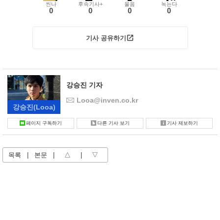
씬나
후속기사+
울음
녹는다
0
0
0
0
기사 공유하기
강승진 기자
Looa@inven.co.kr
강승진
(Looa)
페이지 구독하기
다른 기사 보기
기사 제보하기
목록
|
본문
|
△
|
▽