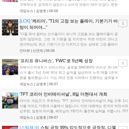
구체적으로 공개되지 않았으나 소비자 반응이 매우 뜨겁다. 한편
11월 19일 PS5와 Xbox 시리즈 X|S로 정식 출시될 예정이며, 록
게임뉴스 |
김병호
|
08-08
스타 게임즈는 한국 시각 28일 오전 4시 넷플릭스를 통해 장편 영
상 'Grand Theft Auto VI: An Extended Look'을 최초 공개할 계획
[LCK]
'케리아', "T1의 고점 보는 플레이, 기본기가 바
1
이다....
탕이 되어야..."
"다들 워낙 잘하는 선수들이다 보니까 고점을 보는 플레이들이 굉
장히 많았어요. 그런 게 기본을 잘 지키면서 하면 리턴이 크다고
생각하는데, 최근 기본기가 안 지켜지고 있는 상태로 그런 플레이
를 추구하다 보니까 팀적으로 안 좋은 사고가 계속 많이 났던 것
인터뷰 |
신연재
|
08-08
같습니다." T1은 6일 서울 종로구 치지직 롤파크에서 열린 '2026
LoL 챔피언스 코리아(LCK)'...
'프리프 유니버스', 'FWC'로 5년째 성장
1
위메이드커넥트가 서비스하는 글로벌 MMORPG 프리프 유니버
스가 출시 5년 차에 역대 최고 실적을 달성하며 누적 매출 1천억
원을 돌파했습니다. 이는 매년 전용 서버에서 진행되는 글로벌 e
스포츠 대회 FWC의 영향이 큽니다. FWC는 이용자가 동일한 조
게임뉴스 |
김병호
|
08-07
건에서 시즌을 함께 즐기는 구조로, 올해 4월 시작된 FWC 2026
은 전년 대비 매출과 이용자 지표가 대폭 상승하는 성과를 냈습니
'TFT 코리아 인비테이셔널', 8일 더현대서 개최
다. 오는 10월 필리핀 마닐라에서 총상금 11만 달러 규모의 제4회
라이엇 게임즈가 주최하는 'TFT 코리아 인비테이셔널'이 8일 오후 2시
FWC 그랜드 파이널이 개최될 예정이며, 위메이드커넥트는 이를
서울 여의도 더현대 서울에서 열립니다. 이번 대회에는 한국의 박찬서와
통해 커뮤니티 중심의 장기 성장 모델을 지속할 방침입니다....
김주한, 일본의 타이틀, 베트남의 YBY1이 출전해 실력을 겨룹니다. TFT
는 소속팀 없이 개인 자격으로 참가하는 독특한 대회 구조를 가지며, 누
게임뉴스 |
김병호
|
08-07
구나 참여 가능한 '소파에서 왕관까지'라는 철학을 실천하고 있습니다.
17일까지 이어지는 이번 행사는 신규 세트 체험과 공연 등 다양한 즐길
[스팀체크]
스팀 긍정 99% 압도적으로 긍정적, 디젤