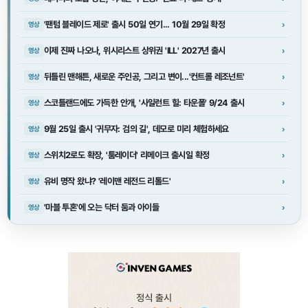
'팬텀 블레이드 제로' 출시 50일 연기... 10월 29일 확정
›
영상
이제 진짜 나오나, 위시리스트 상위권 'ILL' 2027년 출시
›
영상
뒤틀린 맨해튼, 새로운 주인공, 그리고 변이...'컨트롤 레조넌트'
›
영상
스코틀랜드에도 가득한 안개, '사일런트 힐: 타운폴' 9/24 출시
›
영상
9월 25일 출시 '귀무자: 검의 길', 데모로 미리 체험하세요
›
영상
스위치2로도 확장, '툼레이더' 리메이크 출시일 확정
›
영상
유비 명작 왔냐? '레이맨 레전드 리톨드'
›
영상
'마블 투혼'에 오는 닥터 둠과 아이들
›
영상