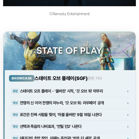
©Remedy Entertainment
스테이트 오브 플레이(SGF)
관련 기사
SHOWCASE
스테이트 오프 플레이 - '울버린' 시작, '갓 오브 워' 마무리
›
종합
전쟁의 신 이어 전쟁의 마누라, '갓 오브 워: 라우페이' 공개
›
영상
로건은 진짜 사람을 찢어, '마블 울버린' 9월 15일 나온다
›
영상
선택과 죽음의 나비효과, '언틸 던2' 나온다
›
영상
데더다의 초밥 장인, 이제는 주인공! '반쵸 더 셰프' 공개
›
영상