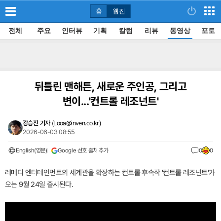
홈
웹진
전체
주요
인터뷰
기획
칼럼
리뷰
동영상
포토
뒤틀린 맨해튼, 새로운 주인공, 그리고
변이...'컨트롤 레조넌트'
강승진 기자
(
Looa@inven.co.kr
)
2026-06-03 08:55
English(영문)
Google 선호 출처 추가
0
0
레메디 엔터테인먼트의 세계관을 확장하는 컨트롤 후속작 '컨트롤 레조넌트'가
오는 9월 24일 출시된다.