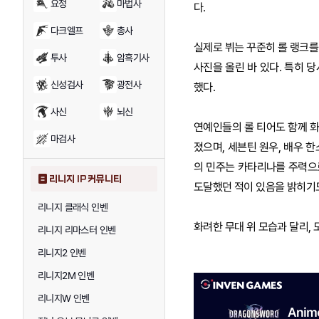
요정
마법사
다.
다크엘프
총사
실제로 뷔는 꾸준히 롤 랭크를
투사
암흑기사
사진을 올린 바 있다. 특히 
신성검사
광전사
했다.
사신
뇌신
연예인들의 롤 티어도 함께 화
마검사
졌으며, 세븐틴 원우, 배우 
의 민주는 카타리나를 주력으
리니지 IP 커뮤니티
도달했던 적이 있음을 밝히기도
리니지 클래식 인벤
화려한 무대 위 모습과 달리,
리니지 리마스터 인벤
리니지2 인벤
리니지2M 인벤
리니지W 인벤