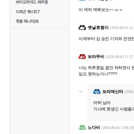
바이오하자드 레퀴엠
이 색히 제목보소~~ ㅠㅜ
드래곤 퀘스트7
풋볼 매니저26
옛날호랭이
(2026-06-03 11:
이제부터 강 승진 기자와 전면
보라뚜비
(2026-06-03 11:57:
너는 하루종일 겜만 쳐하면서 
임도 못하는거니????
보라매산타
(2026
어허 님아
기사에 못생긴 사람들이
노다비
(2026-06-03 12:08:26