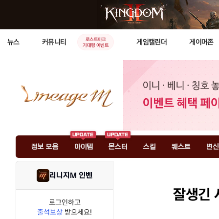
로스트아크
뉴스
커뮤니티
게임캘린더
게이머존
기대평 이벤트
정보 모음
아이템
몬스터
스킬
퀘스트
변신
리니지M 인벤
잘생긴 사
로그인하고
출석보상
받으세요!