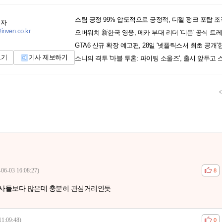
스팀 긍정 99% 압도적으로 긍정적, 디젤 펑크 포탑 조
기자
inven.co.kr
오버워치 新한국 영웅, 메카 부대 리더 '디몬' 공식 트
GTA6 신규 확장 예고편, 28일 '넷플릭스서 최초 공개'
보기
기사 제보하기
소니의 격투 '마블 투혼: 파이팅 소울즈', 출시 앞두고 
-06-03 16:08:27)
공감
비공
8
기사들보다 많은데 충분히 관심거리인듯
11:09:48)
공감
비공
0