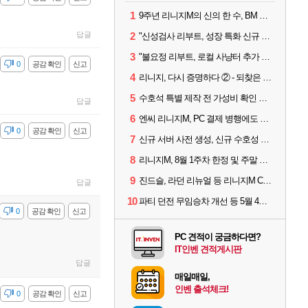
1
9주년 리니지M의 신의 한 수, BM 장비 아데나 판매 예고
답글
2
"신성검사 리부트, 성장 특화 신규 서버" 리니지M 3월 업데이트 예고
3
"불요정 리부트, 로컬 사냥터 추가 예정" 리니지M 9주년 업데이트 예고
감
0
공감 확인
신고
4
리니지, 다시 증명하다 ② - 되찾은 모바일 왕좌
5
수호석 특별 제작 전 가성비 확인 필수! 3월 2주차 업데이트 이슈
답글
6
엔씨 리니지M, PC 결제 병행에도 모바일 '매출 1위' 탈환
감
0
공감 확인
신고
7
신규 서버 사전 생성, 신규 수호성 추가 등 3월 1주차 업데이트 이슈
8
리니지M, 8월 1주차 한정 및 주말 제작 정보
9
진드슬, 라던 리뉴얼 등 리니지M ContiNew 업데이트 핵심 요약
답글
10
파티 던전 무임승차 개선 등 5월 4주차 업데이트 이슈
감
0
공감 확인
신고
PC 견적이 궁금하다면?
IT인벤 견적게시판
답글
매일매일,
인벤 출석체크!
감
0
공감 확인
신고