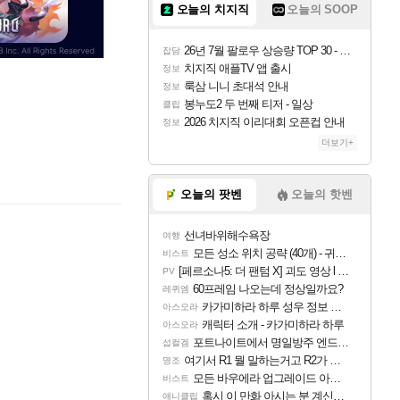
오늘의 치지직
오늘의 SOOP
26년 7월 팔로우 상승량 TOP 30 - 월간 치지직
잡담
치지직 애플TV 앱 출시
정보
룩삼 니니 초대석 안내
정보
봉누도2 두 번째 티저 - 일상
클립
2026 치지직 이리대회 오픈컵 안내
정보
더보기+
오늘의 팟벤
오늘의 핫벤
선녀바위해수욕장
여행
모든 성소 위치 공략 (40개) - 귀환한 영혼 도전과제
비스트
[페르소나5: 더 팬텀 X] 괴도 영상 l 타카마키 안·댄싱 스타
PV
60프레임 나오는데 정상일까요?
레퀴엠
카가미하라 하루 성우 정보 및 주요 필모
아스오라
캐릭터 소개 - 카가미하라 하루
아스오라
포트나이트에서 명일방주 엔드필드 [펠리카] 판매 예정
섭컬겜
여기서 R1 뭘 말하는거고 R2가 뭘말하는걸까요?
명조
모든 바우에라 업그레이드 아이템 획득 위치 공략 (89개)
비스트
혹시 이 만화 아시는 분 계신가요
애니클립