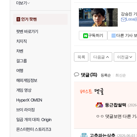
더보기
강승진 
Looa@
인기 팟벤
팟벤 바로가기
구독하기
다른 기사 
치지직
차벤
목록
다음글
이전글
걸그룹
여행
(31)
댓글
등록순
|
최신순
해외게임정보
게임 영상
HyperX OMEN
둥근찹쌀떡
(2026
브이 라이징
ㅇㅇ 댓글보면 다른 
일곱 개의 대죄: Origin
몬스터헌터 스토리즈3
고추파는상추
(2026-06-03 