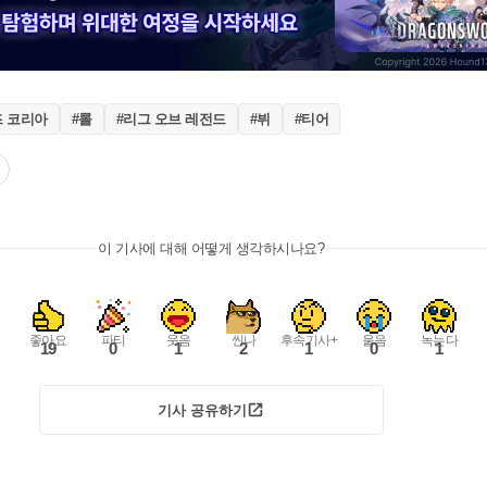
즈 코리아
#롤
#리그 오브 레전드
#뷔
#티어
이 기사에 대해 어떻게 생각하시나요?
좋아요
파티
웃음
씬나
후속기사+
울음
녹는다
19
0
1
2
1
0
1
기사 공유하기