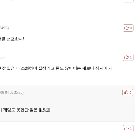
24:23)
공감
비공
0
전을 선포한다!
33)
공감
비공
1
온갖 일정 다 소화하며 잘생기고 돈도 많이버는 쟤보다 심지어 게
-06-04 09:35:35)
공감
비공
0
 게임도 못한단 말은 없었음
)
공감
비공
1