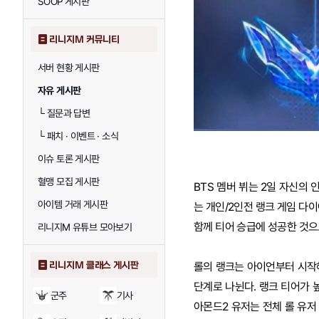
SOOP 게시판
리니지M 커뮤니티
서버 현황 게시판
자유 게시판
└
질문과 답변
└
패치 · 이벤트 · 소식
이슈 토론 게시판
혈맹 모집 게시판
BTS 멤버 뷔는 2일 자신의 
아이템 거래 게시판
는 개인/2인전 랭크 게임 다이
함께 티어 승급에 성공한 것으
리니지M 유튜브 모아보기
리니지M 클래스 게시판
롤의 랭크는 아이언부터 시작해 
단계로 나뉜다. 랭크 티어가 
군주
기사
아몬드2 유저는 전체 롤 유저