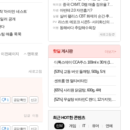
중국 CXMT, D램 매출 점유율 7%…글로벌 4위로 부상
해외겜
아반테 2.0 자연흡기?
차벤
작 '아이언 네스트'
실버 팰리스 CBT 화제의 순간·후기 모음
실팰
레일러 공개
라스트 에포크 시즌5 - 서리화신의 분노 티저
PV
한다
동해바다 추암해수욕장
여행
스팀 매출 쭉쭉
새로고침
핫딜
게시판
더보기+
이전페이지
맨위로
디톡스데이 CCA주스 100ml x 30개 (1개당 497원)
[53%] 교동 버섯 들깨탕, 500g, 5개
새로고침
센트룸 맨 멀티비타민
[65%] 사리원 닭곰탕, 600g, 4팩
[52%] 무설탕 비타민C 캔디, 12가지맛, 1kg, 1개
감
1
공감 확인
신고
답글
이동
최근 HOT한 콘텐츠
린M
게임
IT
유머
연예
감
0
공감 확인
신고