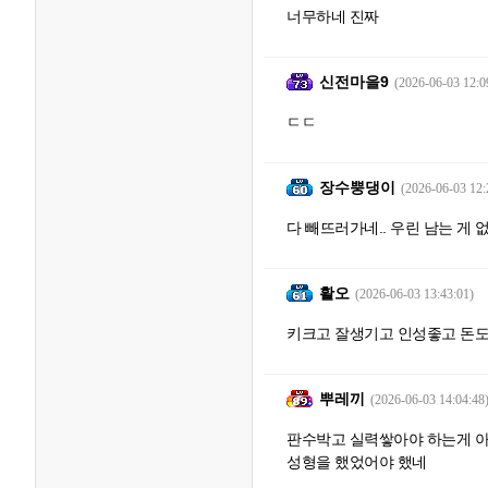
너무하네 진짜
신전마을9
(2026-06-03 12:0
ㄷㄷ
장수뿡댕이
(2026-06-03 12:
다 빼뜨러가네.. 우린 남는 게 
활오
(2026-06-03 13:43:01)
키크고 잘생기고 인성좋고 돈도
뿌레끼
(2026-06-03 14:04:48
판수박고 실력쌓아야 하는게 
성형을 했었어야 했네