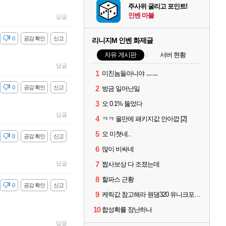
주사위 굴리고 포인트!
인벤 마블
답글
감
0
공감 확인
신고
리니지M 인벤 화제글
자유 게시판
서버 현황
답글
1
미친놈들아니야 ㅡㅡ
감
0
공감 확인
신고
2
방금 일어난일
3
오 0.1% 뚫었다
답글
4
ㅋㅋ 올만에 패키지값 안아깝 [2]
5
오 미쳣네..
감
0
공감 확인
신고
6
많이 비싸네
7
답글
짭사보상 다 조졌는데
8
할파스 근황
감
0
공감 확인
신고
9
케릭값 참고해라 원댐320 유니크포함 풀 이동악세11 신변신인신성 풀문양5 풀수호성4
10
합성확률 장난하나
답글