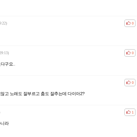
9:22)
공감
비공
0
29:13)
공감
비공
0
없다구요..
공감
비공
0
많고 노래도 잘부르고 춤도 잘추는데 다이아2?
)
공감
비공
1
아니라