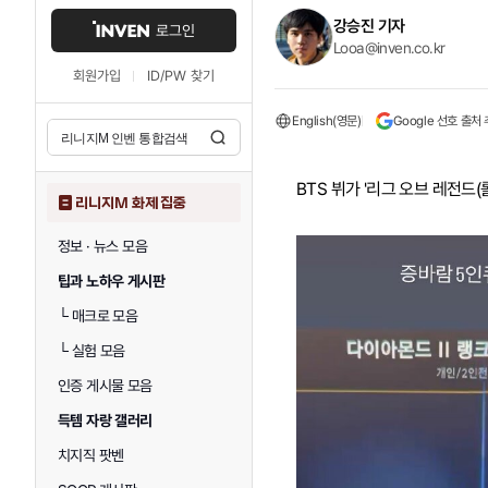
강승진 기자
로그인
Looa@inven.co.kr
회원가입
ID/PW 찾기
English(영문)
Google 선호 출처
BTS 뷔가 '리그 오브 레전드
리니지M 화제 집중
정보 · 뉴스 모음
팁과 노하우 게시판
└
매크로 모음
└
실험 모음
인증 게시물 모음
득템 자랑 갤러리
치지직 팟벤