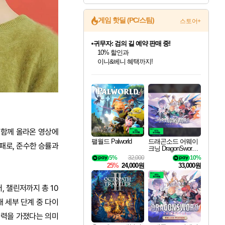
게임 핫딜 (PC/스팀)
스토어+
귀무자: 검의 길 예약 판매 중!
10% 할인과
이니&베니 혜택까지!
인벤게임즈 8월 특별 할인!
드래곤소드: 어웨이크닝 입점!
문명 7 특별 할인!
마블 투혼 파이팅 소울즈 정식출시!
비스트 오브 리인카네이션 정식 출시!
커세어 코브 출시 기념 할인!
더 렐릭 퍼스트 가디언 정식 출시
베데스다 40주년 기념 할인 중!
캡콤 프렌차이즈 할인 진행 중!
캡콤 일부 상품 상시 할인
스타워즈 은하계 레이서
로블록스 기프트 카드 공식 입점
인기 퍼블리셔 모음!
스팀으로 만나는 드래곤소드!
조선&고려 DLC 출시 예정
마블 히어로 총 출동&화려한 격투!
게임프릭 신작 IP
해적'섬'을 발전시키자!
설화x하드코어 액션!
베데스다의 명작들을
몬헌, 바하 등 인기 IP를
몬헌 와일즈 & 드래곤즈 도그마2
인벤게임즈에서 10% 추가 적립
Robux를 가장 안전하고
최대 90% 할인가를 만나보세요!
네이버혜택과 함께 만나보세요!
50%할인&추가 적립까지!
네이버 포인트 혜택까지!
네이버 혜택가와 함께 예약하세요!
할인&네이버혜택으로 만나보세요!
네이버페이 혜택과 만나보세요!
40주년 프로모션으로 만나보세요!
할인가에 만나보세요!
일부 에디션 상시 할인!
혜택으로 예약 판매 중
편안하게 충전하세요
와 함께 올라온 영상에
팰월드 Palworld
드래곤소드 어웨이
8패로, 준수한 승률과
크닝 DragonSword A
wakening
5%
32,000
10%
25%
24,000원
33,000원
, 챌린저까지 총 10
 세부 단계 중 다이
 실력을 가졌다는 의미