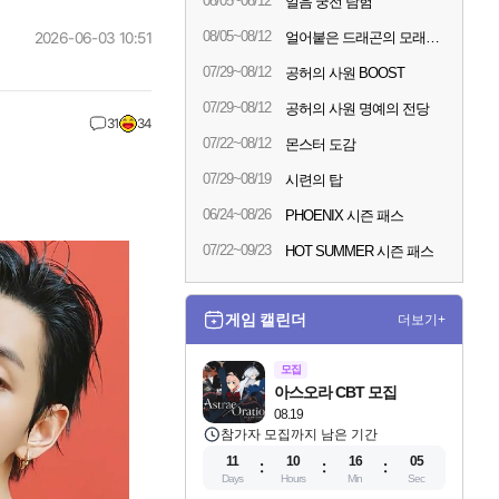
08/05~08/12
얼음 궁전 탐험
08/05~08/12
2026-06-03 10:51
얼어붙은 드래곤의 모래시계
07/29~08/12
공허의 사원 BOOST
07/29~08/12
공허의 사원 명예의 전당
31
34
07/22~08/12
몬스터 도감
07/29~08/19
시련의 탑
06/24~08/26
PHOENIX 시즌 패스
07/22~09/23
HOT SUMMER 시즌 패스
게임 캘린더
더보기+
모집
아스오라 CBT 모집
08.19
참가자 모집까지 남은 기간
11
10
16
04
Days
Hours
Min
Sec