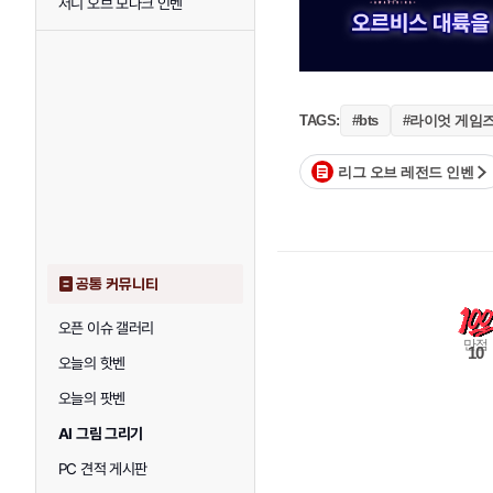
저니 오브 모나크 인벤
#라이엇 게임
TAGS:
#bts
리그 오브 레전드 인벤
공통 커뮤니티
오픈 이슈 갤러리
만점
10
오늘의 핫벤
오늘의 팟벤
AI 그림 그리기
PC 견적 게시판