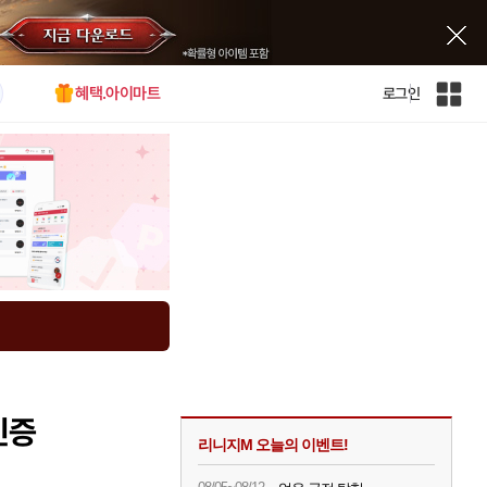
혜택.아이마트
로그인
인
벤
전
체
사
이
트
맵
인증
리니지M 오늘의 이벤트!