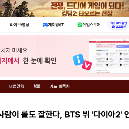
X
최대 90% 할인
라이브/영상
게이밍/IT
게임스토어
8월 프로모션
마법인형
성물
카드 획득처
람이 롤도 잘한다, BTS 뷔 '다이아2' 