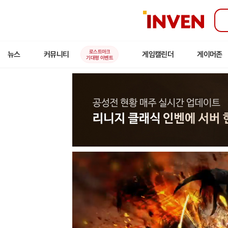
인
벤
로스트아크
뉴스
커뮤니티
게임캘린더
게이머존
기대평 이벤트