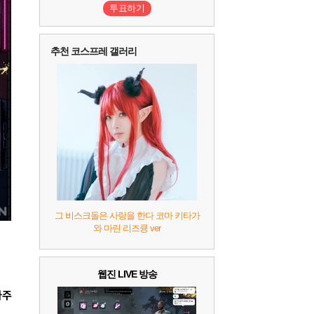
3
프로야구스피리츠2026
2
투표하기
4
드래곤소드 : 어웨이크닝
2
5
블라인드 삼국
1
추천 코스프레 갤러리
6
그랑블루 판타지 리링크 - 엔드리스 라그나로크
1
7
리듬 천국 미라클 스타즈
2
8
헤일로: 캠페인 이볼브드
2
9
캡틴 츠바사 2 월드 파이터즈
10
레고 배트맨: 레거시 오브 더 다크 나이트
그 비스크돌은 사랑을 한다 코마 키타가
와 마린 리즈큥 ver
웹진 LIVE 방송
마주