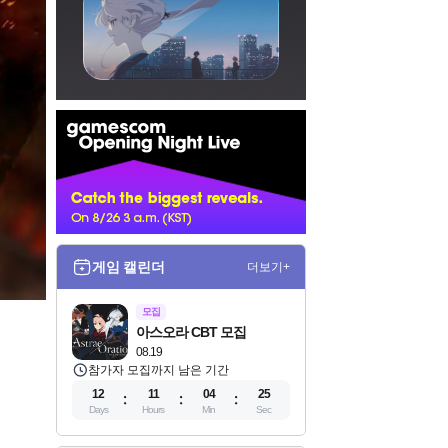
인
벤
배
너
게임 캘린더
더보기+
모집
아스오라 CBT 모집
08.19
참가자 모집까지 남은 기간
12
11
04
23
Days
Hours
Min
Sec