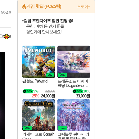
게임 핫딜 (PC/스팀)
스토어+
 16:46
캡콤 프렌차이즈 할인 진행 중!
몬헌, 바하 등 인기 IP를
할인가에 만나보세요!
1
6
인벤게임즈 8월 특별 할인!
드래곤소드: 어웨이크닝 입점!
문명 7 특별 할인!
귀무자: 검의 길 예약 판매 중!
비스트 오브 리인카네이션 정식 출시!
커세어 코브 출시 기념 할인!
더 렐릭 퍼스트 가디언 정식 출시
베데스다 40주년 기념 할인 중!
마블 투혼 파이팅 소울즈 예약 판매 중!
캡콤 일부 상품 상시 할인
스타워즈 은하계 레이서
로블록스 기프트 카드 공식 입점
인기 퍼블리셔 모음!
스팀으로 만나는 드래곤소드!
조선&고려 DLC 출시 예정
10% 할인과
게임프릭 신작 IP
해적'섬'을 발전시키자!
설화x하드코어 액션!
베데스다의 명작들을
마블 히어로 총 출동&화려한 격투!
몬헌 와일즈 & 드래곤즈 도그마2
인벤게임즈에서 10% 추가 적립
Robux를 가장 안전하고
최대 90% 할인가를 만나보세요!
네이버혜택과 함께 만나보세요!
50%할인&추가 적립까지!
이니&베니 혜택까지!
네이버 혜택가와 함께 예약하세요!
할인&네이버혜택으로 만나보세요!
네이버페이 혜택과 만나보세요!
40주년 프로모션으로 만나보세요!
네이버 포인트 혜택까지!
일부 에디션 상시 할인!
혜택으로 예약 판매 중
편안하게 충전하세요
팰월드 Palworld
드래곤소드 어웨이
크닝 DragonSword A
wakening
5%
32,000
10%
25%
24,000원
33,000원
커세어 코브 Corsair
그랑블루 판타지 리
Cove
링크 엔드리스 라그