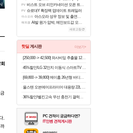
비스트 오브 리인카네이션 오픈 트레일러
PV
슈로대Y 확장팩 업데이트 트레일러
PV
아스오라 성우 정보 및 출연작 모음
아스오라
AI발 원가 압박, 메인보드값 오르나
해외겜
새로고침
핫딜
게시판
더보기+
[250,000 -> 42,500] 와사비잎 추출물 120정 x 2개
감회
45%할인!LG 32인치 이동식 스마트TV 모니터 스탠드 세트 삼탠바이미 스탠바이미
[69,800 -> 39,800] 메이홉 26년형 바디트리머 6in1 제모기
올스텐 오븐에어프라이어 대용량 22L 스텐
조금
36%할인!벨킨고속 무선 충전기 갤럭시S26 아이폰17 호환
PC 견적이 궁금하다면?
다.
IT인벤 견적게시판
끝까