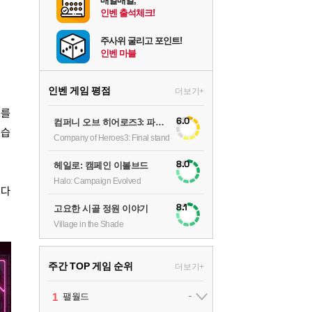
매일매일,
인벤 출석체크!
주사위 굴리고 포인트!
인벤 마블
인벤 게임 평점
더보기+
트를
6.0
컴퍼니 오브 히어로즈3: 파이널 스탠드
컸습
Company of Heroes3: Final stand
8.0
헤일로: 캠페인 이볼브드
Halo: Campaign Evolved
이다
8.1
고요한 시골 정원 이야기
Village in the Shade
주간 TOP 게임 순위
더보기+
1
2
팰월드
어쌔신 크리드: 블랙 플래그 리싱크드
1