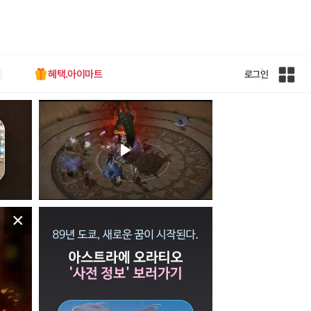
혜택.아이마트
로그인
인
벤
전
체
사
이
트
맵
×