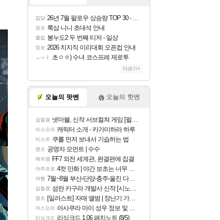
26년 7월 팔로우 상승량 TOP 30 - 월간 치지직
잡담
룩삼 니니 초대석 안내
정보
봉누도2 두 번째 티저 - 일상
클립
2026 치지직 이리대회 오픈컵 안내
정보
초ㅇㅎ) 수녀 코스프레 제로투
ㅗㅜㅑ
더보기+
오늘의 팟벤
오늘의 핫벤
넷마블, 신작 서브컬쳐 게임 [펄 인 블루] 티저 사이트 오픈
섭컬겜
캐릭터 소개 - 카가미하라 하루
아스오라
쿠를 먼저 보내서 기습하는 법
비스트
공명자 모먼트 | 수수
명조
FF7 외전 세계관, 완결편에 집결
해외겜
4컷 만화 | 야간 보초는 너무 힘들어
아주프로
7월~8월 부산-단양-충주-울진 다녀왔어요~
여행
섬란 카구라 개발사 신작 [시노비 넥서스] 연내 출시 예정
섭컬겜
[일러스트] 자매 앨범 | 장난기 가득한 오후의 공원 (리메이크판)
명조
아사쿠라 마이 성우 정보 및 주요 필모
아스오라
리싱크드 1.06 패치노트 (8/5)
리싱크드