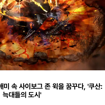
미 속 사이보그 존 윅을 꿈꾸다, '쿠산:
늑대들의 도시'