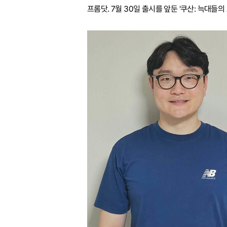
프롬닷. 7월 30일 출시를 앞둔 '쿠산: 늑대들