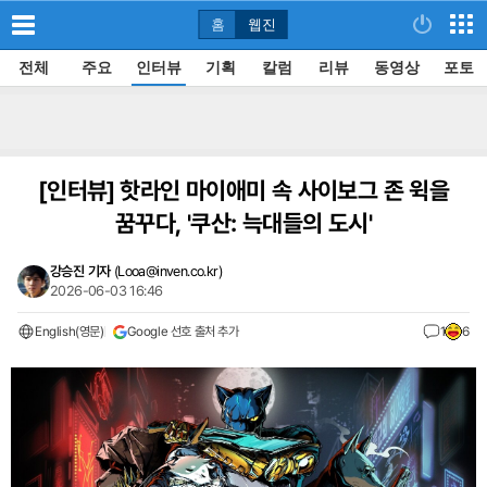
홈
웹진
전체
주요
인터뷰
기획
칼럼
리뷰
동영상
포토
[인터뷰]
핫라인 마이애미 속 사이보그 존 윅을
꿈꾸다, '쿠산: 늑대들의 도시'
강승진 기자
(
Looa@inven.co.kr
)
2026-06-03 16:46
English(영문)
Google 선호 출처 추가
1
6