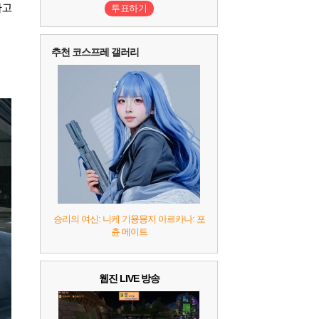
다고
투표하기
10
레고 배트맨: 레거시 오브 더 다크 나이트
추천 코스프레 갤러리
승리의 여신: 니케 기묭묭지 아르카나: 포
츈 메이트
웹진 LIVE 방송