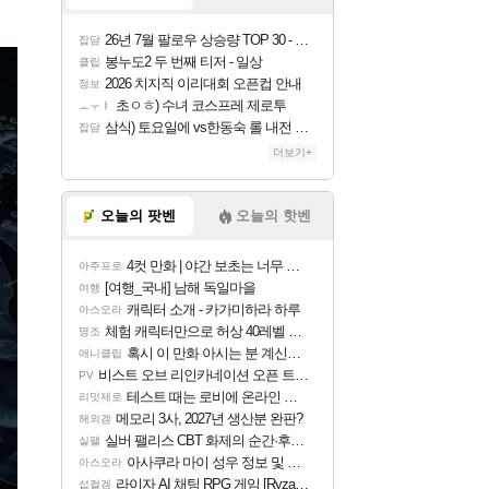
26년 7월 팔로우 상승량 TOP 30 - 월간 치지직
잡담
봉누도2 두 번째 티저 - 일상
클립
2026 치지직 이리대회 오픈컵 안내
정보
초ㅇㅎ) 수녀 코스프레 제로투
ㅗㅜㅑ
삼식) 토요일에 vs한동숙 롤 내전 예정
잡담
더보기+
오늘의 팟벤
오늘의 핫벤
4컷 만화 | 야간 보초는 너무 힘들어
아주프로
[여행_국내] 남해 독일마을
여행
캐릭터 소개 - 카가미하라 하루
아스오라
체험 캐릭터만으로 허상 40레벨 하이와티아 5분 컷!｜에이메스·린네·모니에 명함
명조
혹시 이 만화 아시는 분 계신가요
애니클립
비스트 오브 리인카네이션 오픈 트레일러
PV
테스트 때는 로비에 온라인 기능이 있는데
리밋제로
메모리 3사, 2027년 생산분 완판?
해외겜
실버 팰리스 CBT 화제의 순간·후기 모음
실팰
아사쿠라 마이 성우 정보 및 주요 필모
아스오라
라이자 AI 채팅 RPG 게임 [RyzaChat: AI] 공개
섭컬겜