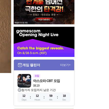
인
벤
배
너
게임 캘린더
더보기+
모집
아스오라 CBT 모집
08.19
참가자 모집까지 남은 기간
12
12
59
16
Days
Hours
Min
Sec