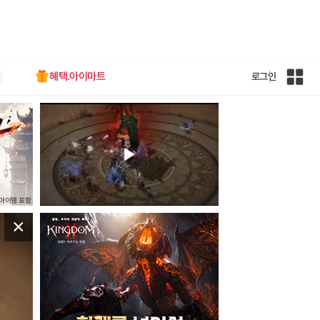
혜택.아이마트
로그인
인
벤
전
체
사
이
트
맵
×