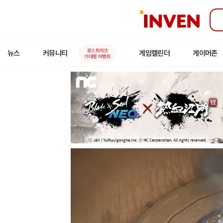
인
벤
로스트아크
뉴스
커뮤니티
게임캘린더
게이머존
기대평 이벤트