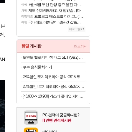
7월~8월 부산-단양-충주-울진 다녀왔어요~
여행
저도 신차계약하고 차 받았습니다
차벤
프롤로그 테스트를 마치고.. (feat. 리아)
리밋제로
국내에도 이쁜곳이 많은것 같습니다
여행
 본
새로고침
처,
핫딜
게시판
더보기+
토앤토 헬로키티 참 태그 SET (Ver.2) 여자 키높이 쪼리 슬리퍼
AN
쿠쿠 음식물처리기
23%할인!로지텍코리아 공식 G915 무선 게이밍 키보드 화이트, 갈축
28%할인! 로지텍코리아 공식 G502 X 유선 게이밍 마우스 블랙
[43,900 -> 18,900] 긱스타 풀배열 게이밍키보드 (재고7개)
PC 견적이 궁금하다면?
IT인벤 견적게시판