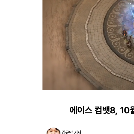
Unmute
Progress
:
0%
에이스 컴뱃8, 10월
김규만 기자