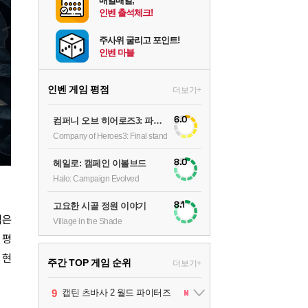
매일매일,
인벤 출석체크!
주사위 굴리고 포인트!
인벤 마블
인벤 게임 평점
더보기+
6.0
컴퍼니 오브 히어로즈3: 파이널 스탠드
Company of Heroes3: Final stand
8.0
헤일로: 캠페인 이볼브드
Halo: Campaign Evolved
8.1
고요한 시골 정원 이야기
엮은
Village in the Shade
 평
 현
주간 TOP 게임 순위
더보기+
1
2
3
4
5
6
7
8
9
팰월드
프로야구스피리츠2026
드래곤소드 : 어웨이크닝
블라인드 삼국
리듬 천국 미라클 스타즈
헤일로: 캠페인 이볼브드
캡틴 츠바사 2 월드 파이터즈
어쌔신 크리드: 블랙 플래그 리싱크드
그랑블루 판타지 리링크 - 엔드리스 라그나로크
1
2
2
1
1
2
2