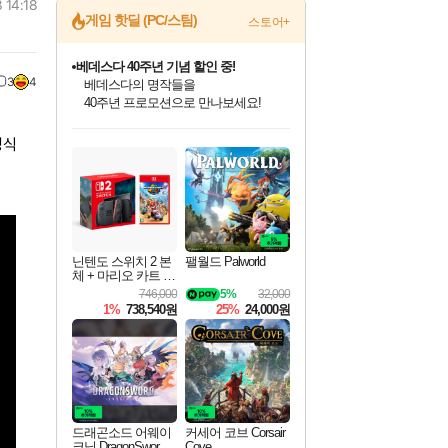
 14:18
게임 핫딜 (PC/스팀)
스토어+
베데스다 40주년 기념 할인 중!
3
4
베데스다의 명작들을
40주년 프로모션으로 만나보세요!
인벤게임즈 8월 특별 할인!
드래곤소드: 어웨이크닝 입점!
문명 7 특별 할인!
귀무자: 검의 길 예약 판매 중!
비스트 오브 리인카네이션 정식 출시!
커세어 코브 출시 기념 할인!
더 렐릭 퍼스트 가디언 정식 출시
마블 투혼 파이팅 소울즈 예약 판매 중!
캡콤 프렌차이즈 할인 진행 중!
캡콤 일부 상품 상시 할인
스타워즈 은하계 레이서
로블록스 기프트 카드 공식 입점
인기 퍼블리셔 모음!
스팀으로 만나는 드래곤소드!
조선&고려 DLC 출시 예정
10% 할인과
게임프릭 신작 IP
해적'섬'을 발전시키자!
설화x하드코어 액션!
마블 히어로 총 출동&화려한 격투!
몬헌, 바하 등 인기 IP를
몬헌 와일즈 & 드래곤즈 도그마2
인벤게임즈에서 10% 추가 적립
Robux를 가장 안전하고
정식
최대 90% 할인가를 만나보세요!
네이버혜택과 함께 만나보세요!
50%할인&추가 적립까지!
이니&베니 혜택까지!
네이버 혜택가와 함께 예약하세요!
할인&네이버혜택으로 만나보세요!
네이버페이 혜택과 만나보세요!
네이버 포인트 혜택까지!
할인가에 만나보세요!
일부 에디션 상시 할인!
혜택으로 예약 판매 중
편안하게 충전하세요
닌텐도 스위치 2 본
팰월드 Palworld
체 + 마리오 카트 월
드
746,000
5%
32,000
1%
738,540원
25%
24,000원
드래곤소드 어웨이
커세어 코브 Corsair
크닝 DragonSword A
Cove