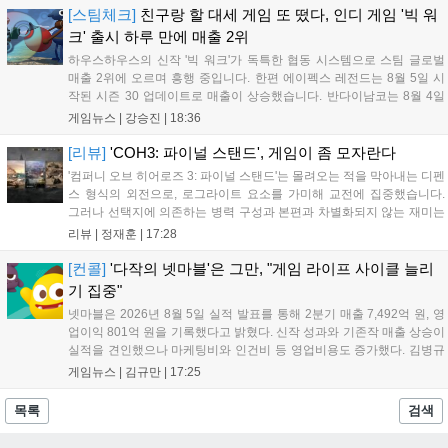
로 해안을 초토화할 수 있습니다. 이순신은 지상전 중심의 도요토
[스팀체크]
친구랑 할 대세 게임 또 떴다, 인디 게임 '빅 워
미 히데요시와 대비되는 해상 군신으로서 전략적 재미를 극대화
크' 출시 하루 만에 매출 2위
합니다....
하우스하우스의 신작 '빅 워크'가 독특한 협동 시스템으로 스팀 글로벌
매출 2위에 오르며 흥행 중입니다. 한편 에이펙스 레전드는 8월 5일 시
작된 시즌 30 업데이트로 매출이 상승했습니다. 반다이남코는 8월 4일
무료 업데이트를 배포하고 8월 5일 '슈퍼로봇대전 Y'의 35주년 기념 유
게임뉴스 |
강승진
|
18:36
료 DLC를 출시하며 국내 매출 10위를 기록했습니다. 이처럼 신작과 대
규모 업데이트가 겹치며 게임 시장이 활기를 띠고 있습니다....
[리뷰]
'COH3: 파이널 스탠드', 게임이 좀 모자란다
'컴퍼니 오브 히어로즈 3: 파이널 스탠드'는 몰려오는 적을 막아내는 디펜
스 형식의 외전으로, 로그라이트 요소를 가미해 교전에 집중했습니다.
그러나 선택지에 의존하는 병력 구성과 본편과 차별화되지 않는 재미는
아쉬움을 남깁니다. 특히 협동 모드임에도 매치메이킹 기능을 지원하지
리뷰 |
정재훈
|
17:28
않아 이용자 간 소통과 매칭이 매우 어렵습니다. 본편보다 나은 점을 찾
기 힘든 이 게임은 높은 가격 대비 만족도가 낮아 구매를 권하기 어렵습
[컨콜]
'다작의 넷마블'은 그만, "게임 라이프 사이클 늘리
니다....
기 집중"
넷마블은 2026년 8월 5일 실적 발표를 통해 2분기 매출 7,492억 원, 영
업이익 801억 원을 기록했다고 밝혔다. 신작 성과와 기존작 매출 상승이
실적을 견인했으나 마케팅비와 인건비 등 영업비용도 증가했다. 김병규
대표는 다작 중심 전략에서 벗어나 신작 라인업을 엄격히 관리하고 기존
게임뉴스 |
김규만
|
17:25
게임의 라이프 사이클을 확장하는 체질 개선에 집중하겠다고 강조했다.
하반기에는 ‘나 혼자만 레벨업: 카르마’ 등 신작 3종 출시를 예고했으며,
목록
검색
마케팅 비용은 평소 수준으로 수렴할 전망이다. 도기욱 CFO는 마켓 수
수료 인하 효과가 내년부터 본격화될 것으로 내다봤다....