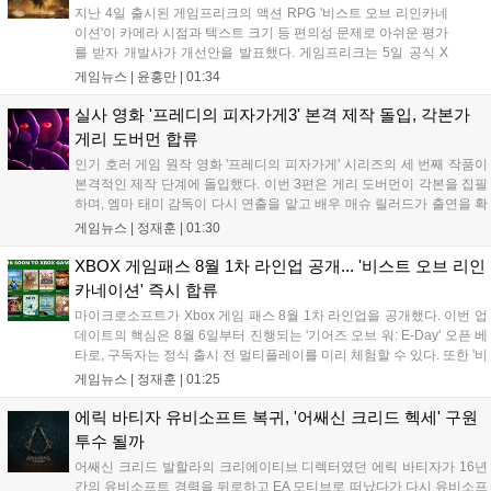
지난 4일 출시된 게임프리크의 액션 RPG '비스트 오브 리인카네
이션'이 카메라 시점과 텍스트 크기 등 편의성 문제로 아쉬운 평가
를 받자 개발사가 개선안을 발표했다. 게임프리크는 5일 공식 X
를 통해 1주일 이내에 카메라 조정, 텍스트 확대, 스토리 템포 개
게임뉴스 |
윤홍만
|
01:34
선, 모드 변경 등을 포함한 첫 번째 패치를 진행하겠다고 밝혔다.
유저 피드백을 적극 수용해 지속적인 업데이트를 약속한 이번 조
실사 영화 '프레디의 피자가게3' 본격 제작 돌입, 각본가
치가 게임의 평가를 반전시킬 수 있을지 주목된다....
게리 도버먼 합류
인기 호러 게임 원작 영화 '프레디의 피자가게' 시리즈의 세 번째 작품이
본격적인 제작 단계에 돌입했다. 이번 3편은 게리 도버먼이 각본을 집필
하며, 엠마 태미 감독이 다시 연출을 맡고 배우 매슈 릴러드가 출연을 확
정했다. 제작은 블룸하우스와 유니버설 픽처스가 담당한다. 다만 조시
게임뉴스 |
정재훈
|
01:30
허처슨 등 다른 출연진의 복귀 여부와 구체적인 개봉 일정은 아직 발표
되지 않았으며, 향후 제작진의 공식 발표를 통해 세부 사항이 공개될 예
XBOX 게임패스 8월 1차 라인업 공개... '비스트 오브 리인
정이다....
카네이션' 즉시 합류
마이크로소프트가 Xbox 게임 패스 8월 1차 라인업을 공개했다. 이번 업
데이트의 핵심은 8월 6일부터 진행되는 '기어즈 오브 워: E-Day' 오픈 베
타로, 구독자는 정식 출시 전 멀티플레이를 미리 체험할 수 있다. 또한 '비
스트 오브 리인카네이션' 등 신작들이 출시 당일부터 제공되며, '마피아:
게임뉴스 |
정재훈
|
01:25
디 올드 컨트리' 등 기대작들도 순차적으로 합류한다. 마이크로소프트는
게임 패스를 통해 최신 퍼스트파티 타이틀과 다양한 장르의 게임을 콘
에릭 바티자 유비소프트 복귀, '어쌔신 크리드 헥세' 구원
솔, PC, 클라우드 환경에서 폭넓게 제공하며 생태계를 확장할 계획이
투수 될까
다....
어쌔신 크리드 발할라의 크리에이티브 디렉터였던 에릭 바티자가 16년
간의 유비소프트 경력을 뒤로하고 EA 모티브로 떠났다가 다시 유비소프