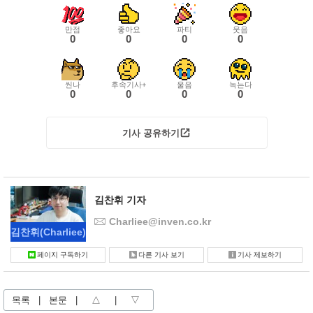
만점
좋아요
파티
웃음
0
0
0
0
씬나
후속기사+
울음
녹는다
0
0
0
0
기사 공유하기
김찬휘 기자
Charliee@inven.co.kr
김찬휘
(Charliee)
페이지 구독하기
다른 기사 보기
기사 제보하기
목록
|
본문
|
△
|
▽