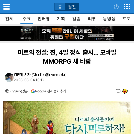
홈
웹진
전체
주요
인터뷰
기획
칼럼
리뷰
동영상
포토
미르의 전설: 진, 4일 정식 출시... 모바일
MMORPG 새 바람
김찬휘 기자
(
Charliee@inven.co.kr
)
2026-06-04 10:19
English(영문)
Google 선호 출처 추가
0
0