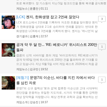
트로 복귀했다. 장 기스동이 지난 5일 링크드인을 통해 복귀를 공식화했
으며, 구체적인 담당 업무는 미정이나 최근 디렉터가 퇴사한 어쌔신 크
게임뉴스 |
윤홍만
|
01:11
리드 헥세의 새 수장으로 합류할 가능성이 높게 점쳐진다. 시리즈 전성
기를 이끈 그의 복귀가 개발 난항을 겪는 헥세에 어떤 활력을 불어넣을
[LCK]
젠지, 한화생명 잡고 2연패 끊었다
3
지 업계의 이목이 쏠리고 있다....
LCK 로드쇼에서 2연패를 기록하며 저조한 흐름을 맞이했던 젠지
가 한화생명을 상대로 2:1로 승리하며 연패를 끊었다. 반대로 한
화생명은 LCK에서 3연패를 기록하게 됐다. 젠지는 '캐니언'의 날
카로운 갱킹으로 '제우스'의 럼블을 상대로 점멸까지 빼내고 킬을
경기결과 |
김홍제
|
22:57
기록했다. 한화생명은 '쵸비'의 애니비아 알을 빼고 미드에서 킬을
따냈고, 바텀 원딜끼리 1:1 교전...
공개 약 두 달 만... 'RE: 베로니카' 위시리스트 200만
1
돌파
캡콤의 신작 서바이벌 호러 게임 '바이오하자드 RE:베로니카'가
공개 약 60일 만에 위시리스트 200만 건을 돌파하며 큰 기대를 모
으고 있습니다. 지난 6월 5일 서머 게임 페스트 2026에서 처음 공
개된 이 게임은 2000년 작을 현대적으로 재구성한 작품으로,
게임뉴스 |
김규만
|
19:52
2027년 PC와 PS5, Xbox 시리즈 X|S, 닌텐도 스위치2로 출시될
예정입니다. 클레어와 크리스 남매의 이야기를 다루며 RE 엔진을
[체험기]
문명7의 이순신, 바다를 지킨 자에서 바다
1
기반으로 제작 중이나, 구체적인 출시일과 가격, 예약 구매 일정
를 삼킨 자로
은 아직 공개되지 않았습니다....
문명7의 신규 컬렉션 '붓과 검'에 합류한 이순신은 고대 시대부터
전단장을 운용하는 유일한 지도자로, 사거리 우위를 통한 강력한
해상 장악력을 자랑합니다. 해상 전투로 과학과 금을 확보하는 선
제적 공격 전술이 핵심이며, 카르타고나 촐라 문명과 조합 시 압
게임소개 |
강승진
|
18:37
도적인 성능을 발휘합니다. 조선과 함께하면 거북선과의 시너지