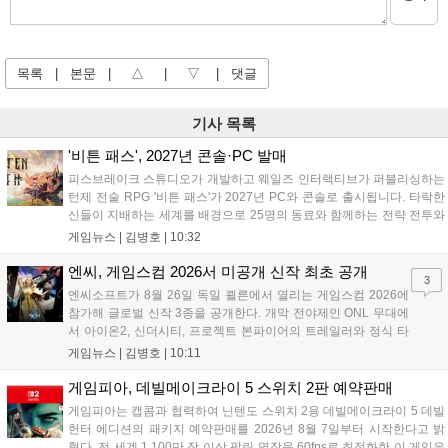
목록
|
본문
|
△
|
▽
|
댓글
기사 목록
'비튼 패스', 2027년 콘솔·PC 발매
피스브레이크 스튜디오가 개발하고 웨일즈 인터랙티브가 퍼블리싱하는
턴제 전술 RPG '비튼 패스'가 2027년 PC와 콘솔로 출시됩니다. 타락한
신들이 지배하는 세계를 배경으로 25명의 동료와 함께하는 전략 전투와
듀얼 잡 시스템이 특징입니다. 킥스타터 펀딩을 성공적으로 마친 이 게
게임뉴스 |
김병호
|
10:32
임은 향후 스팀, PS5, Xbox, 스위치로 발매될 예정이나 구체적인 출시일
은 미정입니다....
엔씨, 게임스컴 2026서 미공개 신작 최초 공개
3
엔씨소프트가 8월 26일 독일 쾰른에서 열리는 게임스컴 2026에
참가해 글로벌 신작 3종을 공개한다. 개막 전야제인 ONL 무대에
서 아이온2, 신더시티, 프로젝트 본파이어의 트레일러와 정식 타
이틀이 발표될 예정이다. 특히 아이온2는 9월 30일 얼리액세스를
게임뉴스 |
김병호
|
10:11
앞두고 있으며, 프로젝트 본파이어는 이번 행사를 통해 처음으로
베일을 벗는다. 또한 북미 스튜디오가 개발 중인 길드워3는 B2B
게임피아, 데빌메이크라이 5 스위치 2판 예약판매
관에 출품되어 글로벌 시장 공략에 나선다. 엔씨는 이번 행사를
게임피아는 캡콤과 협력하여 닌텐도 스위치 2용 데빌메이크라이 5 데빌
통해 전 세계 이용자와의 접점을 확대하고 신작에 대한 기대감을
헌터 에디션의 패키지 예약판매를 2026년 8월 7일부터 시작한다고 밝
극대화할 계획이다....
혔다. 전 세계 1,100만 장 이상 팔린 명작을 60fps로 최적화한 이 게임은