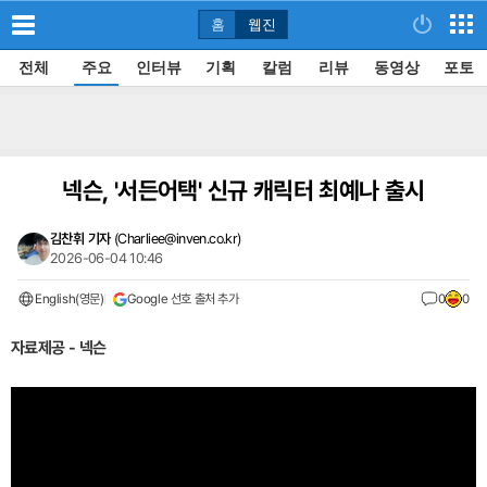
홈
웹진
전체
주요
인터뷰
기획
칼럼
리뷰
동영상
포토
넥슨, '서든어택' 신규 캐릭터 최예나 출시
김찬휘 기자
(
Charliee@inven.co.kr
)
2026-06-04 10:46
English(영문)
Google 선호 출처 추가
0
0
자료제공 - 넥슨