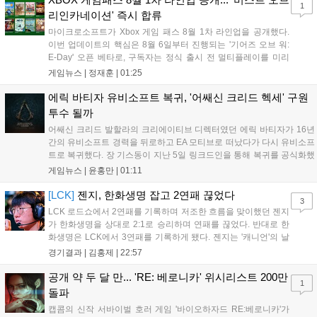
1
정이다....
리인카네이션' 즉시 합류
마이크로소프트가 Xbox 게임 패스 8월 1차 라인업을 공개했다.
이번 업데이트의 핵심은 8월 6일부터 진행되는 '기어즈 오브 워:
E-Day' 오픈 베타로, 구독자는 정식 출시 전 멀티플레이를 미리
체험할 수 있다. 또한 '비스트 오브 리인카네이션' 등 신작들이 출
게임뉴스 |
정재훈
|
01:25
시 당일부터 제공되며, '마피아: 디 올드 컨트리' 등 기대작들도 순
차적으로 합류한다. 마이크로소프트는 게임 패스를 통해 최신 퍼
에릭 바티자 유비소프트 복귀, '어쌔신 크리드 헥세' 구원
스트파티 타이틀과 다양한 장르의 게임을 콘솔, PC, 클라우드 환
투수 될까
경에서 폭넓게 제공하며 생태계를 확장할 계획이다....
어쌔신 크리드 발할라의 크리에이티브 디렉터였던 에릭 바티자가 16년
간의 유비소프트 경력을 뒤로하고 EA 모티브로 떠났다가 다시 유비소프
트로 복귀했다. 장 기스동이 지난 5일 링크드인을 통해 복귀를 공식화했
으며, 구체적인 담당 업무는 미정이나 최근 디렉터가 퇴사한 어쌔신 크
게임뉴스 |
윤홍만
|
01:11
리드 헥세의 새 수장으로 합류할 가능성이 높게 점쳐진다. 시리즈 전성
기를 이끈 그의 복귀가 개발 난항을 겪는 헥세에 어떤 활력을 불어넣을
[LCK]
젠지, 한화생명 잡고 2연패 끊었다
3
지 업계의 이목이 쏠리고 있다....
LCK 로드쇼에서 2연패를 기록하며 저조한 흐름을 맞이했던 젠지
가 한화생명을 상대로 2:1로 승리하며 연패를 끊었다. 반대로 한
화생명은 LCK에서 3연패를 기록하게 됐다. 젠지는 '캐니언'의 날
카로운 갱킹으로 '제우스'의 럼블을 상대로 점멸까지 빼내고 킬을
경기결과 |
김홍제
|
22:57
기록했다. 한화생명은 '쵸비'의 애니비아 알을 빼고 미드에서 킬을
따냈고, 바텀 원딜끼리 1:1 교전...
공개 약 두 달 만... 'RE: 베로니카' 위시리스트 200만
1
돌파
캡콤의 신작 서바이벌 호러 게임 '바이오하자드 RE:베로니카'가