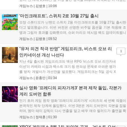
한국어를 공식 지원하며, 본편 외 다양한 추가 콘텐츠가 포함된다. 국내
게임뉴스 |
김병호
|
10:06
정식 발매일은 2026년 8월 28일이며, 예약판매는 소프라노 등 온라인
쇼핑몰에서 진행된다. 청소년 이용 불가 등급이다....
'마인크래프트', 스위치 2로 10월 27일 출시
모장 스튜디오가 닌텐도 스위치 2용 마인크래프트를 10월 27일 출시한
다고 발표했습니다. 이번 버전은 선명한 비주얼 옵션을 기본 적용해 조
명과 그림자 효과를 강화했으며, 슈퍼 마리오 매시업 팩도 업데이트됩니
다. 기존 월드 이관이 가능하며 디지털 업그레이드 경로도 제공될 예정
게임뉴스 |
김병호
|
09:52
이나 구체적인 가격과 조건은 추후 공개됩니다. 일부 환경에서는 해당
그래픽 옵션이 제한될 수 있습니다....
"유저 의견 적극 반영" 게임프리크, 비스트 오브 리
1
인카네이션 개선 나선다
지난 4일 출시된 게임프리크의 액션 RPG '비스트 오브 리인카네
이션'이 카메라 시점과 텍스트 크기 등 편의성 문제로 아쉬운 평가
를 받자 개발사가 개선안을 발표했다. 게임프리크는 5일 공식 X
를 통해 1주일 이내에 카메라 조정, 텍스트 확대, 스토리 템포 개
게임뉴스 |
윤홍만
|
01:34
선, 모드 변경 등을 포함한 첫 번째 패치를 진행하겠다고 밝혔다.
유저 피드백을 적극 수용해 지속적인 업데이트를 약속한 이번 조
실사 영화 '프레디의 피자가게3' 본격 제작 돌입, 각본가
치가 게임의 평가를 반전시킬 수 있을지 주목된다....
게리 도버먼 합류
인기 호러 게임 원작 영화 '프레디의 피자가게' 시리즈의 세 번째 작품이
본격적인 제작 단계에 돌입했다. 이번 3편은 게리 도버먼이 각본을 집필
하며, 엠마 태미 감독이 다시 연출을 맡고 배우 매슈 릴러드가 출연을 확
정했다. 제작은 블룸하우스와 유니버설 픽처스가 담당한다. 다만 조시
게임뉴스 |
정재훈
|
01:30
허처슨 등 다른 출연진의 복귀 여부와 구체적인 개봉 일정은 아직 발표
되지 않았으며, 향후 제작진의 공식 발표를 통해 세부 사항이 공개될 예
XBOX 게임패스 8월 1차 라인업 공개... '비스트 오브