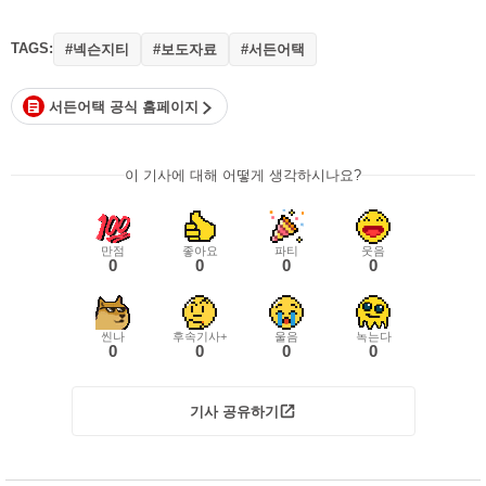
TAGS:
#넥슨지티
#보도자료
#서든어택
서든어택 공식 홈페이지
이 기사에 대해 어떻게 생각하시나요?
만점
좋아요
파티
웃음
0
0
0
0
씬나
후속기사+
울음
녹는다
0
0
0
0
기사 공유하기