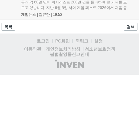
공개 약 60일 만에 위시리스트 200만 건을 돌파하며 큰 기대를 모
으고 있습니다. 지난 6월 5일 서머 게임 페스트 2026에서 처음 공
개된 이 게임은 2000년 작을 현대적으로 재구성한 작품으로,
게임뉴스 |
김규만
|
19:52
2027년 PC와 PS5, Xbox 시리즈 X|S, 닌텐도 스위치2로 출시될
예정입니다. 클레어와 크리스 남매의 이야기를 다루며 RE 엔진을
목록
검색
기반으로 제작 중이나, 구체적인 출시일과 가격, 예약 구매 일정
은 아직 공개되지 않았습니다....
로그인
PC화면
퀵링크
설정
청소년보호정책
이용약관
개인정보처리방침
불법촬영물신고안내
(주)
인
벤