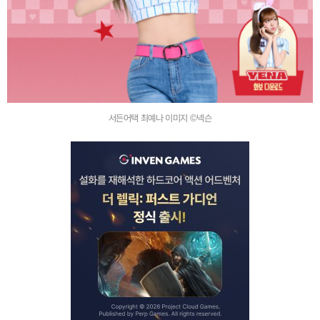
서든어택 최예나 이미지 ©넥슨