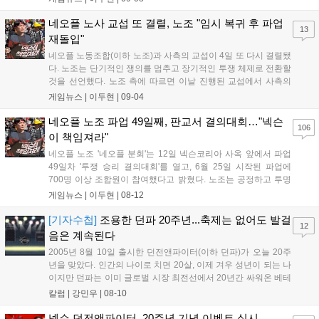
공지문을 통해 "네오플 구성원으로서 동료에 대한 존중과 신뢰가
중요하다"며 "함께 협력하고 서로를 격려하며 앞으로...
네오플 노사 교섭 또 결렬, 노조 "임시 복귀 후 파업
13
재돌입"
네오플 노동조합(이하 노조)과 사측의 교섭이 4일 또 다시 결렬됐
다. 노조는 단기적인 쟁의를 멈추고 장기적인 투쟁 체제로 전환할
것을 선언했다. 노조 측에 따르면 이날 진행된 교섭에서 사측의
제안에 최대한 양보하며 접근했으나 끝내 합의에 이르지 못했다.
게임뉴스 |
이두현
|
09-04
이에 노조는 오는 9월 8일부로 조합원들이 임시 업무에 복귀하고
준법투쟁을 진행하며 내부 재정비에 들어갈...
네오플 노조 파업 49일째, 판교서 결의대회…"넥슨
106
이 책임져라"
네오플 노조 '네오플 분회'는 12일 넥슨코리아 사옥 앞에서 파업
49일차 '투쟁 승리 결의대회'를 열고, 6월 25일 시작된 파업에
700명 이상 조합원이 참여했다고 밝혔다. 노조는 공정하고 투명
한 보상 제도 요구가 거부되고 있다고 주장하며, 정보 공개 요구
게임뉴스 |
이두현
|
08-12
철회는 교섭 진전을 위한 결정일 뿐, 영업이익 분배 제도화 요구
는 변함없다고 강조했다. 투명하고 공정한 보상 체계 마련까지 투
[기자수첩]
조용한 던파 20주년...축제는 없어도 발걸
12
쟁을 이어갈 것을 결의했다....
음은 계속된다
2005년 8월 10일 출시한 던전앤파이터(이하 던파)가 오늘 20주
년을 맞았다. 인간의 나이로 치면 20살, 이제 겨우 성년이 되는 나
이지만 던파는 이미 글로벌 시장 최전선에서 20년간 싸워온 베테
랑이다. 20주년은 던파라는 IP 자체에도 축복할 위업이지만, 그간
칼럼 |
강민우
|
08-10
고생해온 회사 임직원과 팬들에게도 그 의미는 남다를 것이다.
"살아남았다면 강하다는 것"...
넥슨 던전앤파이터, 20주년 기념 이벤트 실시