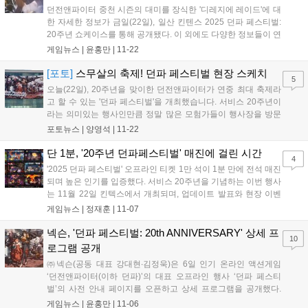
던전앤파이터 중천 시즌의 대미를 장식한 '디레지에 레이드'에 대
한 자세한 정보가 금일(22일), 일산 킨텐스 2025 던파 페스티벌:
20주년 쇼케이스를 통해 공개됐다. 이 외에도 다양한 정보들이 연
이어 터져 나왔다. 프리스트(여) 신규 전직인 인파이터를 비롯해
게임뉴스 |
윤홍만
|
11-22
선계의 마지막 종착지가 될 천해천에 대한 것, 그리고 18번째 신
규 캐릭터로 제국에 충성하는 제...
[포토]
스무살의 축제! 던파 페스티벌 현장 스케치
5
오늘(22일), 20주년을 맞이한 던전앤파이터가 연중 최대 축제라
고 할 수 있는 '던파 페스티벌'을 개최했습니다. 서비스 20주년이
라는 의미있는 행사인만큼 정말 많은 모험가들이 행사장을 방문
했죠. 올해 던파 페스티벌은 일산 킨텍스 전시장 10홀과 7A홀, 두
포토뉴스 |
양영석
|
11-22
개의 전시장에서 진행됐습니다. 올해 행사의 특징을 확실히 알 수
있었는데, 바로 모험가 참여 콘텐츠...
단 1분, '20주년 던파페스티벌' 매진에 걸린 시간
4
'2025 던파 페스티벌' 오프라인 티켓 1만 석이 1분 만에 전석 매진
되며 높은 인기를 입증했다. 서비스 20주년을 기념하는 이번 행사
는 11월 22일 킨텍스에서 개최되며, 업데이트 발표와 현장 이벤
트는 공식 유튜브를 통해 온라인 생중계된다....
게임뉴스 |
정재훈
|
11-07
넥슨, '던파 페스티벌: 20th ANNIVERSARY' 상세 프
10
로그램 공개
㈜넥슨(공동 대표 강대현∙김정욱)은 6일 인기 온라인 액션게임
‘던전앤파이터(이하 던파)’의 대표 오프라인 행사 ‘던파 페스티
벌’의 사전 안내 페이지를 오픈하고 상세 프로그램을 공개했다.
이번 ‘던파 페스티벌’은 11월 22일과 23일 양일간 일산 킨텍스 제
게임뉴스 |
윤홍만
|
11-06