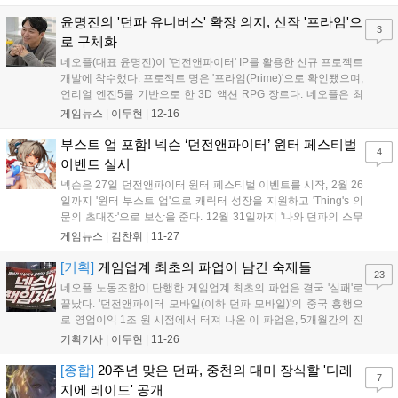
윤명진의 '던파 유니버스' 확장 의지, 신작 '프라임'으
3
로 구체화
네오플(대표 윤명진)이 '던전앤파이터' IP를 활용한 신규 프로젝트
개발에 착수했다. 프로젝트 명은 '프라임(Prime)'으로 확인됐으며,
언리얼 엔진5를 기반으로 한 3D 액션 RPG 장르다. 네오플은 최
근 해당 프로젝트의 핵심 개발 인력 모집에 나서며 신작 개발을
게임뉴스 |
이두현
|
12-16
본격화했다. 네오플 채용 공고에 따르면 프로젝트 프라임은 던전
앤파이터 IP의 세계관을 계승...
부스트 업 포함! 넥슨 ‘던전앤파이터’ 윈터 페스티벌
4
이벤트 실시
넥슨은 27일 던전앤파이터 윈터 페스티벌 이벤트를 시작, 2월 26
일까지 '윈터 부스트 업'으로 캐릭터 성장을 지원하고 'Thing's 의
문의 초대장'으로 보상을 준다. 12월 31일까지 '나와 던파의 스무
살'로 플레이 기록을 추억하고 경품 응모 기회를 제공하는 등 다양
게임뉴스 |
김찬휘
|
11-27
한 겨울 이벤트를 진행한다....
[기획]
게임업계 최초의 파업이 남긴 숙제들
23
네오플 노동조합이 단행한 게임업계 최초의 파업은 결국 '실패'로
끝났다. '던전앤파이터 모바일(이하 던파 모바일)'의 중국 흥행으
로 영업이익 1조 원 시점에서 터져 나온 이 파업은, 5개월간의 진
통 끝에 노조의 핵심 요구였던 PS(초과이익분배) 4% 지급안이
기획기사 |
이두현
|
11-26
좌절되며 사실상 빈손으로 막을 내렸다. 네오플 노조의 주장과 사
측의 입장을 종합해 보면, 노사 간에...
[종합]
20주년 맞은 던파, 중천의 대미 장식할 '디레
7
지에 레이드' 공개