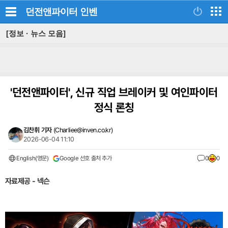
던전앤파이터
인벤
[정보 · 뉴스 모음]
'던전앤파이터', 신규 직업 브레이커 및 여인파이터
정식 론칭
김찬휘 기자
(
Charliee@inven.co.kr
)
2026-06-04 11:10
English(영문)
Google 선호 출처 추가
0
0
자료제공 - 넥슨