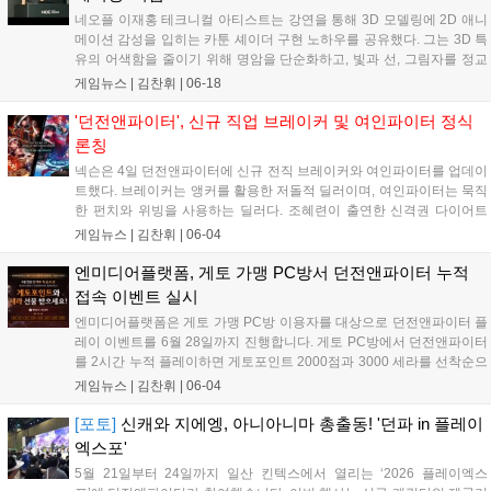
네오플 이재홍 테크니컬 아티스트는 강연을 통해 3D 모델링에 2D 애니
메이션 감성을 입히는 카툰 셰이더 구현 노하우를 공유했다. 그는 3D 특
유의 어색함을 줄이기 위해 명암을 단순화하고, 빛과 선, 그림자를 정교
하게 제어하는 기술을 소개했다. 특히 DCC 툴과 언리얼 엔진 간의 셰이
게임뉴스 |
김찬휘
|
06-18
더 동기화 파이프라인을 구축해 아티스트의 작업 효율을 높였다. 향후
네오플은 아티스트가 얼굴 노멀맵을 직접 그리는 환경을 제공하고 배경
'던전앤파이터', 신규 직업 브레이커 및 여인파이터 정식
셰이더를 고도화할 계획이다....
론칭
넥슨은 4일 던전앤파이터에 신규 전직 브레이커와 여인파이터를 업데이
트했다. 브레이커는 앵커를 활용한 저돌적 딜러이며, 여인파이터는 묵직
한 펀치와 위빙을 사용하는 딜러다. 조혜련이 출연한 신격권 다이어트
영상도 공개해 화제다. 8월 27일까지는 썸머 페스티벌이 열리며 12강 무
게임뉴스 |
김찬휘
|
06-04
기, 13강 강화권, 115레벨 에픽 세트 등 풍성한 보상을 제공한다. 자세한
사항은 공식 홈페이지에서 확인할 수 있다....
엔미디어플랫폼, 게토 가맹 PC방서 던전앤파이터 누적
접속 이벤트 실시
엔미디어플랫폼은 게토 가맹 PC방 이용자를 대상으로 던전앤파이터 플
레이 이벤트를 6월 28일까지 진행합니다. 게토 PC방에서 던전앤파이터
를 2시간 누적 플레이하면 게토포인트 2000점과 3000 세라를 선착순으
로 지급합니다. 매주 목요일 누적 시간이 초기화되어 총 4회 참여가 가능
게임뉴스 |
김찬휘
|
06-04
하며, 보상 소진 시 조기 종료되나 다음 주차에 다시 참여할 수 있습니다.
이번 프로모션은 PC방 이용자들에게 실질적인 혜택을 제공하고자 기획
[포토]
신캐와 지에엥, 아니아니마 총출동! '던파 in 플레이
되었습니다....
엑스포'
5월 21일부터 24일까지 일산 킨텍스에서 열리는 ‘2026 플레이엑스