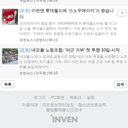
게임뉴스 |
이두현
|
06-24
맞서고 있다. 네오플 노조는 25일부터 서울 지부, 26일부터 제주 본사에
서 전면...
[포토]
이번엔 롯데월드에 '스노우메이지'가 왔습니
4
다
던전앤파이터 팝업 행사 ‘SNOWMAGE in 롯데월드타워·몰’이 13
일 서울 롯데월드몰에서 개막했다. 이번 행사에는 신규 전직 ‘패
러메딕’, ‘키메라’ 테마 체험형 프로그램과 '드래곤 길들이기' 포토
존 등 다양한 즐길 거리가 마련됐다. 체험존에서는 미니게임을 통
포토뉴스 |
양영석
|
06-13
해 인게임 쿠폰을 제공하고, 키메라, 패러메딕 등 굿즈도 판매한
다....
[포토]
네오플 노동조합, '야근 거부' 첫 투쟁 10일 시작
네오플 노조가 성과급 갈등으로 10일 야근 거부 투쟁을 시작했다. 노조
는 12일부터 조기 출근 거부, 19시 이전 퇴근, 주말 근로 거부 등 투쟁 수
위를 높일 예정이다....
포토뉴스 |
이두현
|
06-10
목록
검색
로그인
PC화면
퀵링크
설정
청소년보호정책
이용약관
개인정보처리방침
불법촬영물신고안내
(주)
인