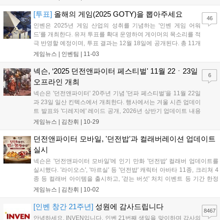
2전시장에서 개최되며, ’20th ANNIVERSARY’ 부제 아래 20년간
의 서비스 여정을 되돌아...
[투표]
올해의 게임(2025 GOTY)을 뽑아주세요
46
인벤은 2025년 게임 산업의 성취를 기념하는 '인벤 게임 어워
드'를 개최한다. 유저 투표를 확대 운영하여 게이머의 목소리를 적
극 반영할 예정이며, 투표 결과는 12월 18일에 공개된다. 총 11개
부문에서 유저 투표로 수상작을 결정하며, '올해의 게임'과 '최고
게임뉴스 |
인벤팀
|
11-03
의 기대작' 등 다양한 부문에 투표할 수 있다. 투표는 11월 23일까
지 진행되며, 참여자에게는 추첨을 통해 경품을 제공하는 이벤트
넥슨, ‘2025 던전앤파이터 페스티벌' 11월 22ㆍ23일
6
도 진행한다....
오프라인 개최
넥슨은 '던전앤파이터' 20주년 기념 '던파 페스티벌'을 11월 22일
과 23일 일산 킨텍스에서 개최한다. 행사에서는 겨울 시즌 업데이
트 발표와 '디레지에' 레이드 공개, 2026년 상반기 업데이트 내용
발표가 예정되어 있다. 2차 창작 행사 '플레이마켓', '아라드 아케
게임뉴스 |
김찬휘
|
10-29
이드존', '던파 X RAZER 컬래버존' 등 다양한 즐길 거리가 제공된
다. 입장권은 11월 7일 오후 7시부터 티켓링크에서 예매할 수 있
던전앤파이터 모바일, '던전밥'과 컬래버레이션 업데이트
다....
실시
넥슨은 '던전앤파이터 모바일'에 인기 만화 '던전밥' 컬래버 업데이트를
실시했다. '라이오스', '마르실' 등 '던전밥' 캐릭터 아바타 11종, 크리쳐 4
종 등 컬래버 아이템을 출시하고, '걷는 버섯' 처치 이벤트 등 기간 한정
콘텐츠를 추가했다. 11월 6일까지 '센시의 특제 버섯 전골' 제작, NPC 임
게임뉴스 |
김찬휘
|
10-02
무 수행 이벤트가 진행된다. 10월 23일까지 '스노우 메이지' 이벤트, 11
월 6일까지 미니 출석체크 이벤트도 진행된다. 10월 6일부터 10일까지
[인벤 창간 21주년]
성원에 감사드립니다
8467
연휴 기간 접속 시 특별 보상이 지급된다....
안녕하세요. INVEN입니다. 인벤 21번째 생일을 맞이하며 감사의