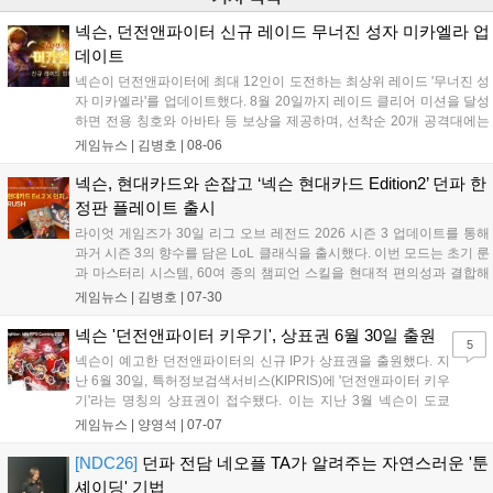
넥슨, 던전앤파이터 신규 레이드 무너진 성자 미카엘라 업
데이트
넥슨이 던전앤파이터에 최대 12인이 도전하는 최상위 레이드 '무너진 성
자 미카엘라'를 업데이트했다. 8월 20일까지 레이드 클리어 미션을 달성
하면 전용 칭호와 아바타 등 보상을 제공하며, 선착순 20개 공격대에는
명예 보상을 지급한다. 또한 9월 10일까지 서비스 21주년 기념 이벤트가
게임뉴스 |
김병호
|
08-06
진행되어 전직 변경의 서와 아바타 풀세트 등을 증정하며, 낚시 미니게
임인 아라드 수족관 메이커를 통해 다양한 아이템을 교환할 수 있다. 상
넥슨, 현대카드와 손잡고 ‘넥슨 현대카드 Edition2’ 던파 한
세 정보는 공식 홈페이지에서 확인 가능하다....
정판 플레이트 출시
라이엇 게임즈가 30일 리그 오브 레전드 2026 시즌 3 업데이트를 통해
과거 시즌 3의 향수를 담은 LoL 클래식을 출시했다. 이번 모드는 초기 룬
과 마스터리 시스템, 60여 종의 챔피언 스킬을 현대적 편의성과 결합해
구현했다. 출시 기념으로 PC방에서 승리 시 IP 추가 획득 및 스킨 무료
게임뉴스 |
김병호
|
07-30
이용이 가능하며, 향후 콘텐츠는 의회 투표로 결정된다. 자세한 정보는
공식 웹사이트에서 확인 가능하다....
넥슨 '던전앤파이터 키우기', 상표권 6월 30일 출원
5
넥슨이 예고한 던전앤파이터의 신규 IP가 상표권을 출원했다. 지
난 6월 30일, 특허정보검색서비스(KIPRIS)에 '던전앤파이터 키우
기'라는 명칭의 상표권이 접수됐다. 이는 지난 3월 넥슨이 도쿄
CMB에서 언급한 신규 던전앤파이터 프랜차이즈다. 나아가 네오
게임뉴스 |
양영석
|
07-07
플은 한국어 상표권 외에도 'Dungeon & Fighter : Idle RPG'라는
영문 상표권도...
[NDC26]
던파 전담 네오플 TA가 알려주는 자연스러운 '툰
셰이딩' 기법