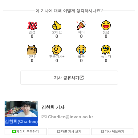
이 기사에 대해 어떻게 생각하시나요?
만점
좋아요
파티
웃음
0
0
0
0
씬나
후속기사+
울음
녹는다
0
0
0
0
기사 공유하기
김찬휘 기자
Charliee@inven.co.kr
김찬휘
(Charliee)
페이지 구독하기
다른 기사 보기
기사 제보하기