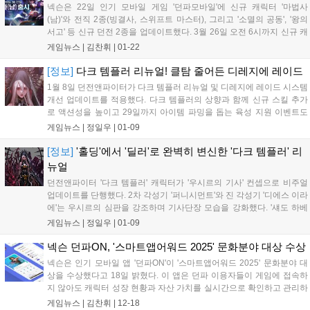
넥슨은 22일 인기 모바일 게임 '던파모바일'에 신규 캐릭터 '마법사
(남)'와 전직 2종(빙결사, 스위프트 마스터), 그리고 '소멸의 공동', '왕의
서고' 등 신규 던전 2종을 업데이트했다. 3월 26일 오전 6시까지 신규 캐
릭터 고속 성장 및 다양한 아이템을 제공하는 기념 이벤트가 진행된다....
게임뉴스 |
김찬휘
|
01-22
[정보]
다크 템플러 리뉴얼! 클탐 줄어든 디레지에 레이드
1월 8일 던전앤파이터가 다크 템플러 리뉴얼 및 디레지에 레이드 시스템
개선 업데이트를 적용했다. 다크 템플러의 상향과 함께 신규 스킬 추가
로 액션성을 높이고 29일까지 아이템 파밍을 돕는 육성 지원 이벤트도
진행한다....
게임뉴스 |
정일우
|
01-09
[정보]
'홀딩'에서 '딜러'로 완벽히 변신한 '다크 템플러' 리
뉴얼
던전앤파이터 '다크 템플러' 캐릭터가 '우시르의 기사' 컨셉으로 비주얼
업데이트를 단행했다. 2차 각성기 '퍼니시먼트'와 진 각성기 '디에스 이라
에'는 우시르의 심판을 강조하며 기사단장 모습을 강화했다. '섀도 하베
스트' 등 주요 스킬 이펙트도 어둡게 변경되었고, 비주얼 개선과 함께 스
게임뉴스 |
정일우
|
01-09
킬 데미지가 상향 조정되었다....
넥슨 던파ON, '스마트앱어워드 2025' 문화분야 대상 수상
넥슨은 인기 모바일 앱 '던파ON'이 '스마트앱어워드 2025' 문화분야 대
상을 수상했다고 18일 밝혔다. 이 앱은 던파 이용자들이 게임에 접속하
지 않아도 캐릭터 성장 현황과 자산 가치를 실시간으로 확인하고 관리하
는 통합 허브로, 혁신적인 기능과 편의성으로 높은 평가를 받았다....
게임뉴스 |
김찬휘
|
12-18