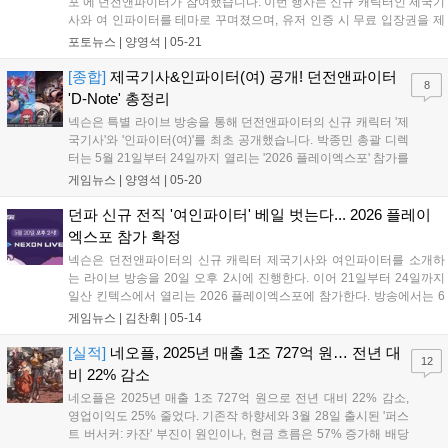
포’에 던전앤파이터가 참여했습니다. 이번 행사는 신규 캐릭터인 제국기
사와 여 인파이터를 테마로 꾸며졌으며, 유저 인증 시 무료 입장권을 제
공했습니다. 현장에서는 OST 연주와 미니게임 등 다양한 체험형 프로그
포토뉴스 |
양영석
|
05-21
램이 진행되어 모험가들에게 즐거움을 선사했습니다. 던전앤파이터는
이번 부스를 통해 신규 콘텐츠를 알리고 팬들과 소통하는 뜻깊은 시간을
[종합]
제국기사&인파이터(여) 공개! 던전앤파이터
8
보냈습니다....
'D-Note' 총정리
넥슨은 특별 라이브 방송을 통해 던전앤파이터의 신규 캐릭터 '제
국기사'와 '인파이터(여)'를 최초 공개했습니다. 박종민 총괄 디렉
터는 5월 21일부터 24일까지 열리는 '2026 플레이엑스포' 참가를
알리며 던파ON 인증 시 무료 입장을 지원한다고 밝혔습니다. 또
게임뉴스 |
양영석
|
05-20
한 5월 21일에는 파견형 콘텐츠 '광휘의 행로'가 추가되며, 6월 4
일에는 아포칼립스 3단계 '필사의 저지' 난이도가 도입됩니다. 이
던파 신규 전직 '여인파이터' 베일 벗는다... 2026 플레이
외에도 다양한 편의성 개선 패치와 신규 캐릭터 육성 지원 계획을
엑스포 참가 확정
공유하며 향후 유저들과의 소통을 더욱 강화하겠다고 약속했습
넥슨은 던전앤파이터의 신규 캐릭터 제국기사와 여인파이터를 소개하
니다....
는 라이브 방송을 20일 오후 2시에 진행한다. 이어 21일부터 24일까지
일산 킨텍스에서 열리는 2026 플레이엑스포에 참가한다. 방송에서는 6
월 업데이트 예정인 캐릭터의 스킬을 공개하며, 오프라인 부스에서는 드
게임뉴스 |
김찬휘
|
05-14
로잉쇼와 미니게임 등 다채로운 프로그램과 한정판 선물을 제공할 예정
이다....
[실적]
네오플, 2025년 매출 1조 727억 원… 전년 대
12
비 22% 감소
네오플은 2025년 매출 1조 727억 원으로 전년 대비 22% 감소,
영업이익도 25% 줄었다. 기존작 하향세와 3월 28일 출시된 '퍼스
트 버서커: 카잔' 부진이 원인이나, 현금 흐름은 57% 증가해 배당