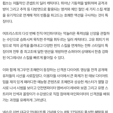
휩쓰는 저돌적인 콘셉트의 딜러 캐릭터다. 뛰어난 기동력을 발휘하며 공격과
방어 그리고 추적 등 다방면으로 활용되는 앵커와 체인 철인 세 가지 스킬 계열
을 유기적으로 연계해 적의 빈틈을 파고드는 호쾌한 액션을 구사하는 것이 특
징이다.
여프리스트의 다섯 번째 전직 여인파이터는 억눌러온 폭력성을 신앙을 관철하
는 수단으로 승화시켜 묵직한 주먹을 휘두르는 딜러 캐릭터다. 고유 회피기 위
빙으로 적의 공격을 흘려내고 다양한 펀치 스킬을 연계하는 전투 스타일이 특
징이며 전투 중 최고조에 달한 텐션을 개방하면 슈퍼아머 상태에서 한층 강화
된 어그레시브 스킬을 빠르게 몰아칠 수 있다.
이와 함께 개그우먼 조혜련이 등장하는 신격권 다이어트 영상을 전격 공개해
유저들의 시선을 사로잡았다. 이용자들 사이에서 큰 화제가 된 태보 다이어트
밈을 재치 있게 패러디한 예능형 콘텐츠로 조혜련과 성승헌 캐스터가 열혈 강
사로 나서 시범을 보이고 던전앤파이터 앰버서더 레바와 보겸 그리고 유명 스
트리머 인섹과 꼴랑이가 수강생으로 직접 참여해 여인파이터의 신격권을 배워
가는 과정을 유쾌하게 그려냈다.
넥슨은 이번 대규모 업데이트를 기념해 오는 8월 27일까지 풍성한 혜택을 제