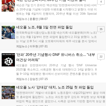
4
넥슨은 7일 인기 온라인 액션게임 '던전앤파이터'(이하 던파) 서비
스 20주년을 기념해 다양한 이벤트를 시작했다고 밝혔다. 이번 이
벤트는 9월 4일까지 진행되며, 20주년 특별 미션 '20th Special
Mission'을 통해 풍성한 보상을 제공한다. 유저가 '던파'의 20번째
게임뉴스 |
윤홍만
|
08-07
생일을 축하하는 메시지를 남기면 '115Lv 전직 변경의 서'를 받을
수 있...
네오플 노조, 8월 1일 전면 파업 돌입
35
전국화학섬유식품산업노동조합 넥슨지회 네오플분회(이하 노조)
는 오는 8월 1일부터 전면 파업에 돌입한다고 31일 밝혔다. 노조
는 이날 오후 5시 서울 오토웨이타워와 제주 네오플 본사 앞에서
동시 집회를 열고 파업 계획을 공식화할 예정이다. 노조 측은 불
게임뉴스 |
이두현
|
07-31
투명한 성과 평가와 보상 시스템을 파업의 주된 이유로 꼽았다.
노조 관계자는 "동일 직군, 동일 등급의 업무...
'던파' 20주년 기념행사 DNF 유니버스 취소... "내부
22
여건상 어려워"
네오플은 던전앤파이터 20주년 기념 행사 'DNF Universe
2025'를 취소하고, 사회공헌 행사로 대체한다고 14일 밝혔다. 8
월 9~10일 예정됐던 행사에서 선보이려던 콘텐츠를 완성도 있게
준비하기 어렵다고 판단, 온라인 '유니버스 한데이'로 전환하고 향
게임뉴스 |
강승진
|
07-15
후 더 풍성하게 준비해 찾아뵐 것을 약속했다. 박종민 디렉터는
업데이트는 예정대로 진행될 것이라고 전했다....
네오플 노사 '강대강' 대치, 노조 25일 첫 파업 돌입
'던전앤파이터' 개발사 네오플의 노동조합이 내일(25일)부터 결성 이래
첫 총파업에 돌입한다. 노조는 과도한 업무 강도와 부당한 보상 체계를
파업의 핵심 원인으로 꼽았으나, 사측은 성과에 기반한 합리적 보상 원
칙을 지켜왔다며 노조의 주장을 정면으로 반박해 양측의 입장이 팽팽히