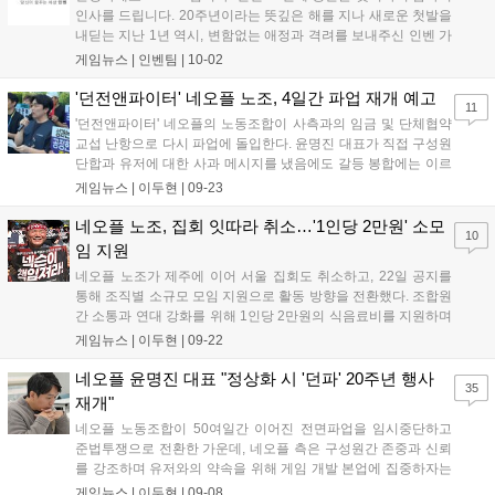
인사를 드립니다. 20주년이라는 뜻깊은 해를 지나 새로운 첫발을
내딛는 지난 1년 역시, 변함없는 애정과 격려를 보내주신 인벤 가
족 분들이 계셨기에 가능했습니다. 지난 20년간 게임산업계는 대
게임뉴스 |
인벤팀
|
10-02
격변기를 겪었지만 불과 1년 사이에 일어난 변화들은 앞으로의
속도가 더욱 빨라질 것을 실감하게 합...
'던전앤파이터' 네오플 노조, 4일간 파업 재개 예고
11
'던전앤파이터' 네오플의 노동조합이 사측과의 임금 및 단체협약
교섭 난항으로 다시 파업에 돌입한다. 윤명진 대표가 직접 구성원
단합과 유저에 대한 사과 메시지를 냈음에도 갈등 봉합에는 이르
지 못했다. 전국화학섬유식품산업노동조합 넥슨지회 네오플분회
게임뉴스 |
이두현
|
09-23
(이하 노조)는 오는 23·24·25·30일 총 4일간의 파업을 진행한다
고 밝혔다. 앞서 노조는 지난 9월 8일...
네오플 노조, 집회 잇따라 취소…'1인당 2만원' 소모
10
임 지원
네오플 노조가 제주에 이어 서울 집회도 취소하고, 22일 공지를
통해 조직별 소규모 모임 지원으로 활동 방향을 전환했다. 조합원
간 소통과 연대 강화를 위해 1인당 2만원의 식음료비를 지원하며
소모임을 독려한다....
게임뉴스 |
이두현
|
09-22
네오플 윤명진 대표 "정상화 시 '던파' 20주년 행사
35
재개"
네오플 노동조합이 50여일간 이어진 전면파업을 임시중단하고
준법투쟁으로 전환한 가운데, 네오플 측은 구성원간 존중과 신뢰
를 강조하며 유저와의 약속을 위해 게임 개발 본업에 집중하자는
메시지를 전했다. 8일 윤명진 네오플 대표는 구성원들에게 보낸
게임뉴스 |
이두현
|
09-08