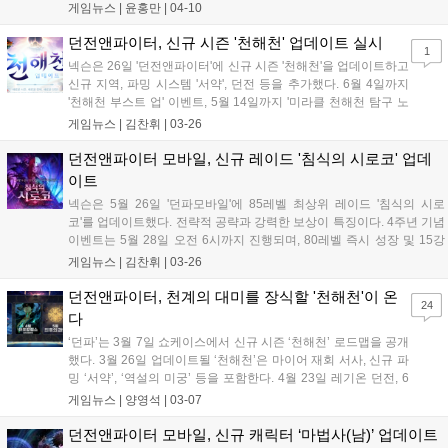
을 늘렸다....
게임뉴스 |
윤홍만
|
04-10
던전앤파이터, 신규 시즌 '천해천' 업데이트 실시
1
넥슨은 26일 '던전앤파이터'에 신규 시즌 '천해천'을 업데이트하고
신규 지역, 파밍 시스템 '서약', 던전 등을 추가했다. 6월 4일까지
'천해천 부스트 업' 이벤트, 5월 14일까지 '미라클 천해천 탐구 노
트' 및 출석 이벤트를 진행한다....
게임뉴스 |
김찬휘
|
03-26
던전앤파이터 모바일, 신규 레이드 '침식의 시로코' 업데
이트
넥슨은 5월 26일 '던파모바일'에 85레벨 최상위 레이드 '침식의 시로
코'를 업데이트했다. 전략적 공략과 강력한 보상이 특징이다. 4주년 기념
이벤트는 5월 28일 오전 6시까지 진행되며, 80레벨 즉시 성장 및 15강
무기 등 다양한 혜택을 제공한다....
게임뉴스 |
김찬휘
|
03-26
던전앤파이터, 천계의 대미를 장식할 '천해천'이 온
24
다
‘던파’는 3월 7일 쇼케이스에서 신규 시즌 ‘천해천’ 로드맵을 공개
했다. 3월 26일 업데이트될 ‘천해천’은 마이어 재회 서사, 신규 파
밍 ‘서약’, ‘역설의 미궁’ 등을 포함한다. 4월 23일 레기온 던전, 6
월 신규 캐릭터 ‘제국기사’와 ‘인파이터’, 8월 ‘성안의 미카엘라’ 레
게임뉴스 |
양영석
|
03-07
이드도 예정되어 있다....
던전앤파이터 모바일, 신규 캐릭터 ‘마법사(남)’ 업데이트