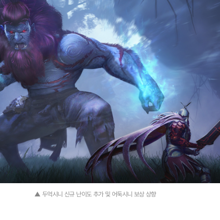
▲ 두억시니 신규 난이도 추가 및 어둑시니 보상 상향