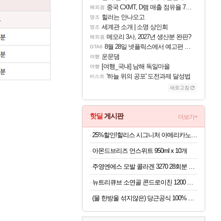
중국 CXMT, D램 매출 점유율 7%…글로벌 4위로 부상
해외겜
힐러는 안나오고
명조
세계관 소개 | 소명 상인회
명조
메모리 3사, 2027년 생산분 완판?
해외겜
8월 28일 넷플릭스에서 예고편 공개 예정
GTA6
운문댐
여행
[여행_국내] 남해 독일마을
여행
'하늘 위의 공포' 도전과제 달성법
비스트
새로고침
핫딜
게시판
더보기+
25%할인!할리스 시그니처 아메리카노, 550ml, 12개
아몬드브리즈 언스위트 950ml x 10개
주영엔에스 모발 콜라겐 3270 28회분 x 6개
뉴트리큐브 소연골 콘드로이친 1200 MBP 120정
(물 한방울 섞지않은) 당근공식 100% 착즙 국내산 당근주스 x 30개