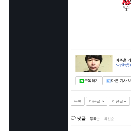
만점
1
이주훈 
Nirr@i
구독하기
다른 기사 
목록
다음글
이전글
댓글
등록순
|
최신순