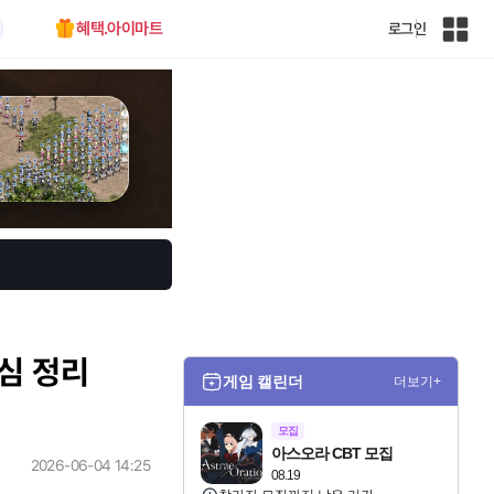
혜택.아이마트
로그인
인
벤
전
체
사
이
트
맵
핵심 정리
게임 캘린더
더보기+
모집
아스오라 CBT 모집
2026-06-04 14:25
08.19