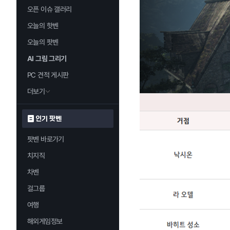
오픈 이슈 갤러리
오늘의 핫벤
오늘의 팟벤
AI 그림 그리기
PC 견적 게시판
더보기
인기 팟벤
팟벤 바로가기
치지직
차벤
걸그룹
여행
해외게임정보