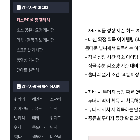
검은사막 미디어
커스터마이징 갤러리
소스 공유 · 요청 게시판
- 재배 작물 성장 시간 최소 
- 대신 확정 획득 아이템량 5
의상 · 염색 정보 게시판
름다운 법씨에서 획득하는 아
스크린샷 게시판
- 작물 성장 시간 감소 아이템
동영상 게시판
- 작물 수분 감소량 기존 대비 
팬아트 갤러리
- 울타리 철거 조건 14일 이
검은사막 클래스 게시판
- 재배 시 두더지 등장 확률 2
워리어
레인저
소서러
- 두더지 먹이 획득 시 획득하
자이언트
금수랑
무사
- 두더지 처치 시 획득하는 담
발키리
매화
위자드
- 종류별 두더지 등장 확률 
위치
쿠노이치
닌자
닼나
격투가
미스틱