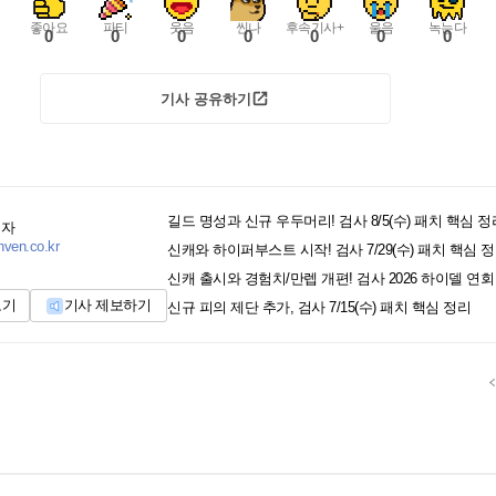
좋아요
파티
웃음
씬나
후속기사+
울음
녹는다
0
0
0
0
0
0
0
기사 공유하기
길드 명성과 신규 우두머리! 검사 8/5(수) 패치 핵심 정
기자
nven.co.kr
신캐와 하이퍼부스트 시작! 검사 7/29(수) 패치 핵심 
신캐 출시와 경험치/만렙 개편! 검사 2026 하이델 연
보기
기사 제보하기
신규 피의 제단 추가, 검사 7/15(수) 패치 핵심 정리