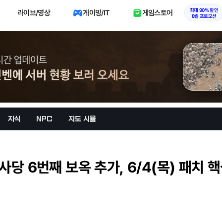
최대 90% 할인
라이브/영상
게이밍/IT
게임스토어
8월 프로모션
지식
NPC
지도 시뮬
사당 6번째 보옥 추가, 6/4(목) 패치 