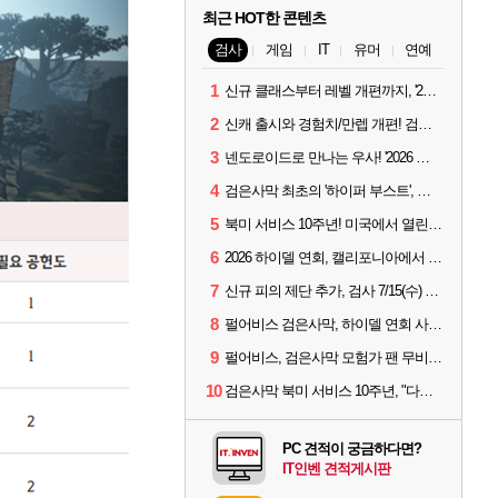
최근 HOT한 콘텐츠
검사
게임
IT
유머
연예
1
신규 클래스부터 레벨 개편까지, '2026 검은사막 하이델 연회' 총정리
2
신캐 출시와 경험치/만렙 개편! 검사 2026 하이델 연회 모아보기
3
넨도로이드로 만나는 우사! '2026 하이델 연회' 막바지 깜짝 공개
4
검은사막 최초의 '하이퍼 부스트', 직접 해봤습니다
5
북미 서비스 10주년! 미국에서 열린 '검은사막 하이델 연회'
6
2026 하이델 연회, 캘리포니아에서 개최
7
신규 피의 제단 추가, 검사 7/15(수) 패치 핵심 정리
8
펄어비스 검은사막, 하이델 연회 사전 이벤트 시작
9
펄어비스, 검은사막 모험가 팬 무비 '마디걸스' 글로벌 상영회 개최
10
검은사막 북미 서비스 10주년, "다음 10년도 우리만의 액션으로"
PC 견적이 궁금하다면?
IT인벤 견적게시판