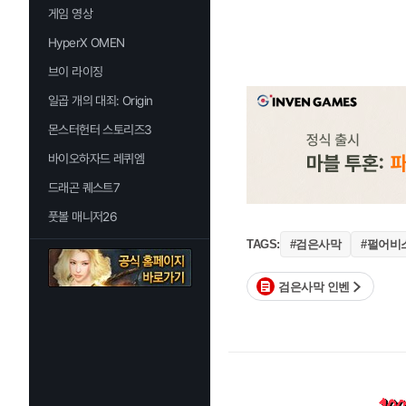
게임 영상
HyperX OMEN
브이 라이징
일곱 개의 대죄: Origin
몬스터헌터 스토리즈3
바이오하자드 레퀴엠
드래곤 퀘스트7
풋볼 매니저26
#검은사막
#펄어비
TAGS:
검은사막 인벤