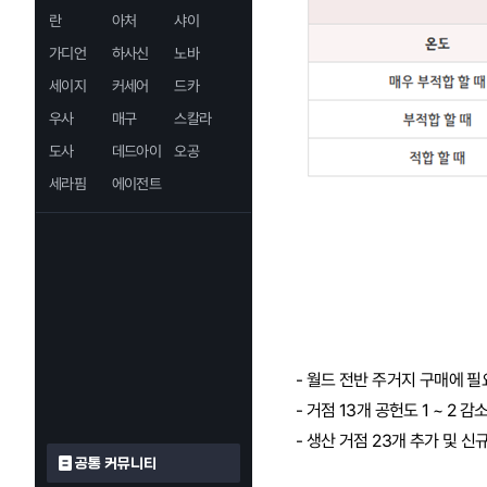
란
아처
샤이
가디언
하사신
노바
세이지
커세어
드카
우사
매구
스칼라
도사
데드아이
오공
세라핌
에이전트
- 월드 전반 주거지 구매에 필요
- 거점 13개 공헌도 1 ~ 2 감
- 생산 거점 23개 추가 및 신
공통 커뮤니티