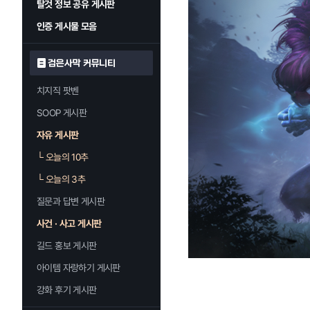
탈것 정보 공유 게시판
인증 게시물 모음
검은사막 커뮤니티
치지직 팟벤
SOOP 게시판
자유 게시판
└
오늘의 10추
└
오늘의 3추
질문과 답변 게시판
사건 · 사고 게시판
길드 홍보 게시판
아이템 자랑하기 게시판
강화 후기 게시판