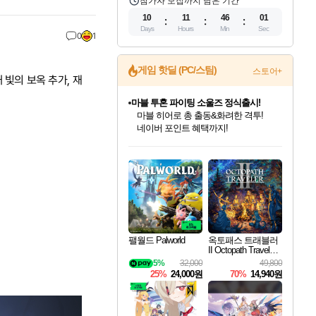
참가자 모집까지 남은 기간
10
11
46
00
Days
Hours
Min
Sec
0
1
게임 핫딜 (PC/스팀)
스토어+
 빛의 보옥 추가, 재
마블 투혼 파이팅 소울즈 정식출시!
마블 히어로 총 출동&화려한 격투!
네이버 포인트 혜택까지!
인벤게임즈 8월 특별 할인!
드래곤소드: 어웨이크닝 입점!
문명 7 특별 할인!
귀무자: 검의 길 예약 판매 중!
비스트 오브 리인카네이션 정식 출시!
커세어 코브 출시 기념 할인!
더 렐릭 퍼스트 가디언 정식 출시
베데스다 40주년 기념 할인 중!
캡콤 프렌차이즈 할인 진행 중!
캡콤 일부 상품 상시 할인
스타워즈 은하계 레이서
로블록스 기프트 카드 공식 입점
인기 퍼블리셔 모음!
스팀으로 만나는 드래곤소드!
조선&고려 DLC 출시 예정
10% 할인과
게임프릭 신작 IP
해적'섬'을 발전시키자!
설화x하드코어 액션!
베데스다의 명작들을
몬헌, 바하 등 인기 IP를
몬헌 와일즈 & 드래곤즈 도그마2
인벤게임즈에서 10% 추가 적립
Robux를 가장 안전하고
최대 90% 할인가를 만나보세요!
네이버혜택과 함께 만나보세요!
50%할인&추가 적립까지!
이니&베니 혜택까지!
네이버 혜택가와 함께 예약하세요!
할인&네이버혜택으로 만나보세요!
네이버페이 혜택과 만나보세요!
40주년 프로모션으로 만나보세요!
할인가에 만나보세요!
일부 에디션 상시 할인!
혜택으로 예약 판매 중
편안하게 충전하세요
팰월드 Palworld
옥토패스 트래블러
II Octopath Traveler I
I
5%
32,000
49,800
25%
24,000원
70%
14,940원