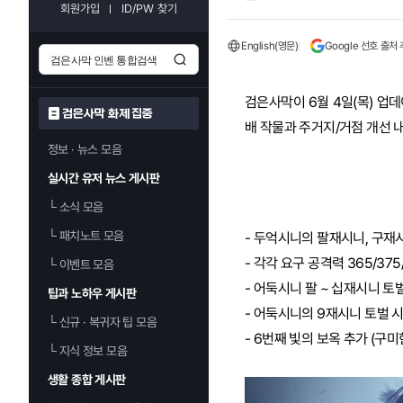
회원가입
ID/PW 찾기
English(영문)
Google 선호 출처
검은사막이 6월 4일(목) 업
검은사막 화제 집중
배 작물과 주거지/거점 개선 
정보 · 뉴스 모음
실시간 유저 뉴스 게시판
└
소식 모음
└
패치노트 모음
- 두억시니의 팔재시니, 구재
- 각각 요구 공격력 365/375
└
이벤트 모음
- 어둑시니 팔 ~ 십재시니 토
팁과 노하우 게시판
- 어둑시니의 9재시니 토벌 시 
└
신규 · 복귀자 팁 모음
- 6번째 빛의 보옥 추가 (구
└
지식 정보 모음
생활 종합 게시판