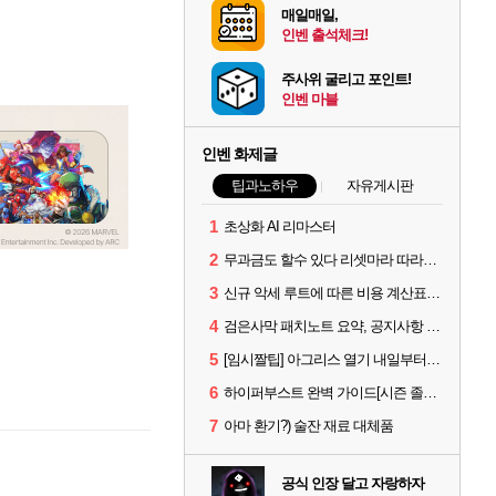
매일매일,
인벤 출석체크!
주사위 굴리고 포인트!
인벤 마블
인벤 화제글
팁과노하우
자유게시판
1
초상화 AI 리마스터
2
무과금도 할수 있다 리셋마라 따라하기
3
신규 악세 루트에 따른 비용 계산표 #에크레타#아페론#카라자드#데보레카
4
검은사막 패치노트 요약, 공지사항 검색, AI 사서 사이트 공유 (칼페온 도서관)
5
[임시짤팁] 아그리스 열기 내일부터 꺼봅시다.
6
하이퍼부스트 완벽 가이드[시즌 졸업 부터 공방합 750까지] _ 21시간 26분 컷 성장 꿀팁 총 정리
7
아마 환기?) 술잔 재료 대체품
공식 인장 달고 자랑하자