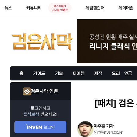
로스트아크
뉴스
커뮤니티
게임캘린더
게이머존
기대평 이벤트
홈
가이드
기술
아이템
제작
요리 · 연금
검은사막 인벤
[패치]
검은 
로그인하고
출석보상
받으세요!
이주훈 기자
로그인
Nirr@inven.co.kr