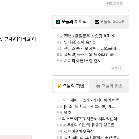
새로고침
오늘의 치지직
오늘의 SOOP
26년 7월 팔로우 상승량 TOP 30 - 월간 치지직
잡담
버섯 균사/이상하고 아
임나은) 진짜 음지;;
클립
젠레스 존 제로 캐릭터 코스프레한 꽁주
짤방
풍월량) 물소는 왜 물소라고 하는거야? 아! 그만 ㅋㅋ
클립
치지직 애플TV 앱 출시
정보
더보기+
오늘의 팟벤
오늘의 핫벤
캐릭터 소개 - 카가미하라 하루
아스오라
[명조 | 도미노피자 콜라보] 예고
명조
명조
명조
라스트 에포크 시즌5 - 서리화신의 분노 티저
PV
무한대 아난타 유출과 앞으로의 예상 (루머)
섭컬겜
선녀바위해수욕장
여행
실버 팰리스 CBT 화제의 순간·후기 모음
실팰