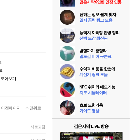
검은사막X인벤 인장 연동
원하는 정보 쉽게 찾자
일지 공략 링크 모음
능력치 & 특징 한방 정리
선박 도감 최신판
별명까지 총망라
말도감 티어 구분표
리
수익과 비용을 한번에
정리
계산기 링크 모음
회 모아보기
NPC 위치와 메모기능
지도 시뮬레이터
초보 모험가용
이전페이지
맨위로
가이드 영상
검은사막 LIVE 방송
새로고침