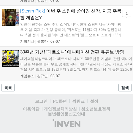
게임뉴스 |
강승진
|
08-07
케이스와 함께 대규모 할인을 진행하며 순위가 급상승했고, 신작
'마블 투혼: 파이팅 소울즈'와 레트로 수리 시뮬레이션 '리스토
[Steam Pick]
이번 주 스팀에 쏟아진 신작, 지금 주목
1
리'도 스팀에 정식 출시되었습니다....
할 게임은?
인벤이 전하는 스팀 주간 소식입니다. 현재 스팀에서는 '사이버펑
크 게임 축제'가 진행 중이며, '위쳐3'는 11일까지 80% 할인합니
다. 6일 정식 출시된 '아이언 네스트'와 '필드 오브 미스트리아', '커
세어 코브'가 호평받고 있습니다. 한편, 7일 출시된 '마블 투혼'은
기획기사 |
윤홍만
|
08-07
태그 시스템에 대한 호불호가 갈리며 복합적 평가를 기록 중입니
다. 유비소프트의 '고스트리콘: 와일드랜드'는 7년 만의 대규모 업
30주년 기념! '페르소나' 애니메이션 전편 유튜브 방영
데이트 '라스트 라이츠'와 함께 95% 할인 중입니다....
세가퍼블리싱코리아가 페르소나 시리즈 30주년을 기념해 관련 애니메
이션을 유튜브에서 무료 공개합니다. 8월 31일까지 극장판 페르소나3 4
편을 시작으로, 8월 18일부터 9월 17일까지 페르소나4 더 골든 12화, 9
월 15일부터 10월 14일까지 페르소나5 시리즈가 순차 공개됩니다. 또한
게임뉴스 |
김규만
|
08-07
8월 16일까지 SNS를 통해 축하 메시지를 모집하며, 선정된 내용은 기념
영상 및 대형 전광판에 소개될 예정입니다....
목록
검색
로그인
PC화면
퀵링크
설정
청소년보호정책
이용약관
개인정보처리방침
불법촬영물신고안내
(주)
인