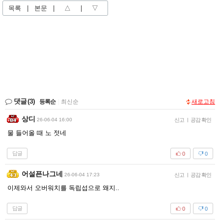
목록
|
본문
|
△
|
▽
댓글
(3)
등록순
|
최신순
새로고침
상디
26-06-04 16:00
신고
|
공감 확인
물 들어올 때 노 젓네
답글
0
0
어설픈나그네
26-06-04 17:23
신고
|
공감 확인
이제와서 오버워치를 독립섭으로 왜지..
답글
0
0