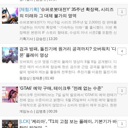
'케리아'의 카밀이 좋은 플레이를 통해 한화생명 바텀 듀오의 점멸
을 빼냈다....
[체험기획]
'슈퍼로봇대전Y' 35주년 확장팩, 시리즈
1
의 미래와 그 대체 불가의 영역
슈퍼로봇대전Y가 지난 5일 시리즈 35주년 및 2,000만 장 판매를
기념하는 마지막 확장팩 ‘~가속하는 미래~’를 출시했다. 이번 확
장팩은 본편의 IF 스토리 형태로, 수성의 마녀 시즌2를 포함한 신
규 참전작과 크로스오버 합체기를 선보이며 작품을 완결 짓는다.
기획기사 |
강승진
|
13:20
기존 연출의 한계와 로봇 게임 시장의 어려움 속에서도 팬들이 원
하는 몰입감 있는 서사와 조합을 구현하며 시리즈의 미래를 향한
검과 방패, 돌진기에 원거리 공격까지? 오버워치 '디
4
새로운 가능성을 제시했다....
몬' 플레이 영상
오버워치 신규 영웅 디몬의 플레이 영상이 8월 8일 공개됐다. 디
몬은 메카 비스트에 탑승해 한손 검으로 근접 공격을 펼치며, 왼
팔의 방패와 캐논을 활용해 전투한다. 추진기를 이용한 돌진기와
참격 형태의 궁극기를 보유했고, 메카 파괴 시 맨몸으로 기관총을
동영상 |
정재훈
|
01:40
사용하는 특징이 있다. 디몬은 오는 8월 12일 시작되는 시즌4 부
산의 영웅들 업데이트를 통해 정식 출시될 예정이다....
'GTA6' 예약 구매, 테이크투 "전례 없는 수준"
1
테이크투 인터랙티브는 7일 실적 발표에서 'GTA6'의 예약 판매가
전례 없는 수준이라고 밝혔다. 6월 25일부터 시작된 예약 물량은
구체적으로 공개되지 않았으나 소비자 반응이 매우 뜨겁다. 한편
11월 19일 PS5와 Xbox 시리즈 X|S로 정식 출시될 예정이며, 록
게임뉴스 |
김병호
|
00:26
스타 게임즈는 한국 시각 28일 오전 4시 넷플릭스를 통해 장편 영
상 'Grand Theft Auto VI: An Extended Look'을 최초 공개할 계획
[LCK]
'케리아', "T1의 고점 보는 플레이, 기본기가 바
1
이다....
탕이 되어야..."