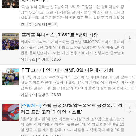
"다들 워낙 잘하는 선수들이다 보니까 고점을 보는 플레이들이 굉
장히 많았어요. 그런 게 기본을 잘 지키면서 하면 리턴이 크다고
생각하는데, 최근 기본기가 안 지켜지고 있는 상태로 그런 플레이
를 추구하다 보니까 팀적으로 안 좋은 사고가 계속 많이 났던 것
인터뷰 |
신연재
|
00:10
같습니다." T1은 6일 서울 종로구 치지직 롤파크에서 열린 '2026
LoL 챔피언스 코리아(LCK)'...
'프리프 유니버스', 'FWC'로 5년째 성장
1
위메이드커넥트가 서비스하는 글로벌 MMORPG 프리프 유니버
스가 출시 5년 차에 역대 최고 실적을 달성하며 누적 매출 1천억
원을 돌파했습니다. 이는 매년 전용 서버에서 진행되는 글로벌 e
스포츠 대회 FWC의 영향이 큽니다. FWC는 이용자가 동일한 조
게임뉴스 |
김병호
|
23:55
건에서 시즌을 함께 즐기는 구조로, 올해 4월 시작된 FWC 2026
은 전년 대비 매출과 이용자 지표가 대폭 상승하는 성과를 냈습니
'TFT 코리아 인비테이셔널', 8일 더현대서 개최
다. 오는 10월 필리핀 마닐라에서 총상금 11만 달러 규모의 제4회
라이엇 게임즈가 주최하는 'TFT 코리아 인비테이셔널'이 8일 오후 2시
FWC 그랜드 파이널이 개최될 예정이며, 위메이드커넥트는 이를
서울 여의도 더현대 서울에서 열립니다. 이번 대회에는 한국의 박찬서와
통해 커뮤니티 중심의 장기 성장 모델을 지속할 방침입니다....
김주한, 일본의 타이틀, 베트남의 YBY1이 출전해 실력을 겨룹니다. TFT
는 소속팀 없이 개인 자격으로 참가하는 독특한 대회 구조를 가지며, 누
게임뉴스 |
김병호
|
23:35
구나 참여 가능한 '소파에서 왕관까지'라는 철학을 실천하고 있습니다.
17일까지 이어지는 이번 행사는 신규 세트 체험과 공연 등 다양한 즐길
[스팀체크]
스팀 긍정 99% 압도적으로 긍정적, 디젤
1
거리를 제공하며, 이후 현대백화점 판교점에서도 행사가 이어질 예정입
펑크 포탑 조작 '아이언 네스트'
니다. 연말에는 라스베이거스 오픈이 개최됩니다....
8월 6일 출시된 '아이언 네스트'가 사실적인 조작감으로 호평받으
며 스팀 신작 매출 상위권에 올랐습니다. '이터널 리턴'은 8월 13
일 정규 시즌 개막을 앞두고 프리시즌을 시작해 국내 매출 1위를
기록했습니다. 25주년을 맞은 '고스트 리콘' 시리즈는 8월 6일 쇼