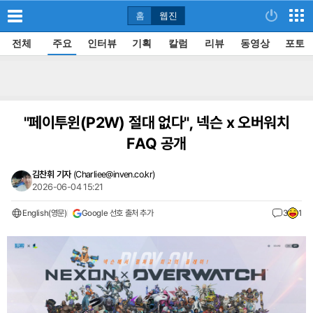
홈
웹진
전체
주요
인터뷰
기획
칼럼
리뷰
동영상
포토
"페이투윈(P2W) 절대 없다", 넥슨 x 오버워치
FAQ 공개
김찬휘 기자
(
Charliee@inven.co.kr
)
2026-06-04 15:21
English(영문)
Google 선호 출처 추가
3
1