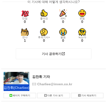
이 기사에 대해 어떻게 생각하시나요?
만점
좋아요
파티
웃음
0
0
0
0
씬나
후속기사+
울음
녹는다
1
0
0
0
기사 공유하기
김찬휘 기자
Charliee@inven.co.kr
김찬휘
(Charliee)
페이지 구독하기
다른 기사 보기
기사 제보하기