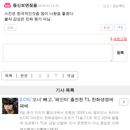
등신보면짖음
26-06-11 12:24
신고
|
공감 확인
스킨은 한국적인것좀 많이 나왔음 좋겠다.
블쟈 감성은 진짜 뭔가 아님.
답글
0
0
새로고침
등록
목록
|
본문
|
△
|
▽
|
댓글
기사 목록
[LCK]
'오너' 빼고, '페인터' 출전한 T1, 한화생명에
6
패배
8일 종각 치지직 롤파크에서 진행된 '2026 LoL 챔피언스 코리아
(LCK)' 3라운드 한화생명e스포츠가 T1을 2:1로 꺾고 3연패 탈출
에 성공했다. T1은 금일 선발에 '오너' 문현준이 아닌 콜업된 신예
'페인터' 김은후를 투입했지만, 결국 1:2로 패배하고 말았다. T1은
경기결과 |
김홍제
|
19:37