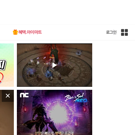
혜택.아이마트
로그인
인
벤
전
체
사
이
트
맵
×