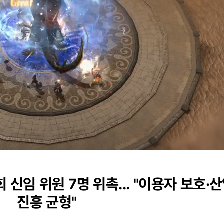
Loaded
:
0%
신임 위원 7명 위촉... "이용자 보호·
진흥 균형"