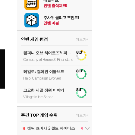
매일매일,
인벤 출석체크!
주사위 굴리고 포인트!
인벤 마블
인벤 게임 평점
더보기+
6.0
컴퍼니 오브 히어로즈3: 파이널 스탠드
Company of Heroes3: Final stand
8.0
헤일로: 캠페인 이볼브드
Halo: Campaign Evolved
8.1
고요한 시골 정원 이야기
Village in the Shade
주간 TOP 게임 순위
더보기+
1
2
3
4
5
6
7
8
9
팰월드
프로야구스피리츠2026
드래곤소드 : 어웨이크닝
블라인드 삼국
리듬 천국 미라클 스타즈
헤일로: 캠페인 이볼브드
캡틴 츠바사 2 월드 파이터즈
어쌔신 크리드: 블랙 플래그 리싱크드
그랑블루 판타지 리링크 - 엔드리스 라그나로크
1
2
2
1
1
2
2