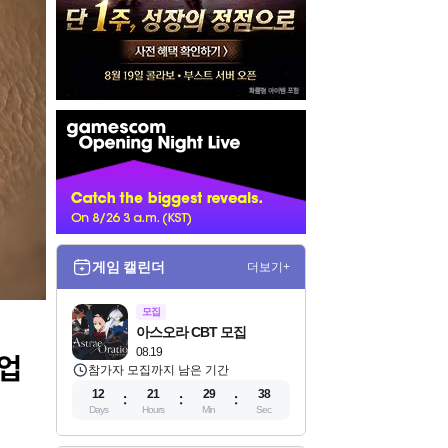
인
벤
배
너
게임 캘린더
더보기+
모집
아스오라 CBT 모집
08.19
산업
참가자 모집까지 남은 기간
12
21
29
37
Days
Hours
Min
Sec