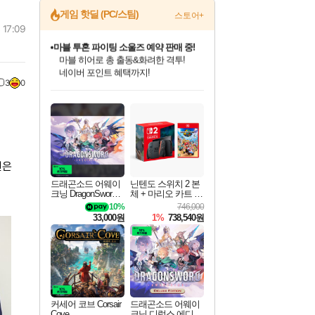
게임 핫딜 (PC/스팀)
스토어+
 17:09
마블 투혼 파이팅 소울즈 예약 판매 중!
마블 히어로 총 출동&화려한 격투!
네이버 포인트 혜택까지!
3
0
드래곤소드: 어웨이크닝 입점!
문명 7 특별 할인!
귀무자: 검의 길 예약 판매 중!
비스트 오브 리인카네이션 정식 출시!
커세어 코브 출시 기념 할인!
더 렐릭 퍼스트 가디언 정식 출시
베데스다 40주년 기념 할인 중!
캡콤 프렌차이즈 할인 진행 중!
캡콤 일부 상품 상시 할인
스타워즈 은하계 레이서
로블록스 기프트 카드 공식 입점
스팀으로 만나는 드래곤소드!
조선&고려 DLC 출시 예정
10% 할인과
게임프릭 신작 IP
해적'섬'을 발전시키자!
설화x하드코어 액션!
베데스다의 명작들을
몬헌, 바하 등 인기 IP를
몬헌 와일즈 & 드래곤즈 도그마2
인벤게임즈에서 10% 추가 적립
Robux를 가장 안전하고
네이버혜택과 함께 만나보세요!
50%할인&추가 적립까지!
이니&베니 혜택까지!
네이버 혜택가와 함께 예약하세요!
할인&네이버혜택으로 만나보세요!
네이버페이 혜택과 만나보세요!
40주년 프로모션으로 만나보세요!
할인가에 만나보세요!
일부 에디션 상시 할인!
혜택으로 예약 판매 중
편안하게 충전하세요
원은
드래곤소드 어웨이
닌텐도 스위치 2 본
크닝 DragonSword A
체 + 마리오 카트 월
wakening
드
10%
746,000
33,000원
1%
738,540원
커세어 코브 Corsair
드래곤소드 어웨이
Cove
크닝 디럭스 에디션