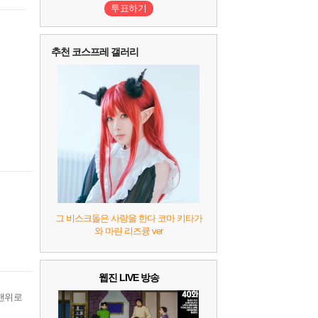
투표하기
10
레고 배트맨: 레거시 오브 더 다크 나이트
추천 코스프레 갤러리
그 비스크돌은 사랑을 한다 코마 키타가
와 마린 리즈큥 ver
웹진 LIVE 방송
맨위로