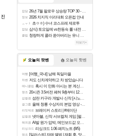
26년 7월 팔로우 상승량 TOP 30 - 월간 치지직
잡담
 진
2026 치지직 이리대회 오픈컵 안내
정보
초ㅇㅎ) 수녀 코스프레 제로투
ㅗㅜㅑ
삼식) 토요일에 vs한동숙 롤 내전 예정
잡담
청량하게 콜라 쏟아버리는 유니 ㅋㅋㅋ
클립
더보기+
오늘의 팟벤
오늘의 핫벤
[여행_국내] 남해 독일마을
여행
저도 신차계약하고 차 받았습니다
차벤
혹시 이 만화 아시는 분 계신가요
애니클립
20시즌 3.5버전 폐허 9층부터 12층까지 클리어 조합 | 죽음의 노래와 바닷속 폐허 |
명조
섬란 카구라 개발사 신작 [시노비 넥서스] 연내 출시 예정
섭컬겜
올해 청룡 수상자의 본업 영상 - 스테이씨 윤
걸그룹
브레이커 스토리 | #에이단
리밋제로
넷마블, 신작 서브컬쳐 게임 [펄 인 블루] 티저 사이트 오픈
섭컬겜
AI발 원가 압박, 메인보드값 오르나
해외겜
리싱크드 1.06 패치노트 (8/5)
리싱크드
[일러스트] 자매 앨범 | 재회 후, 맛집에서
명조