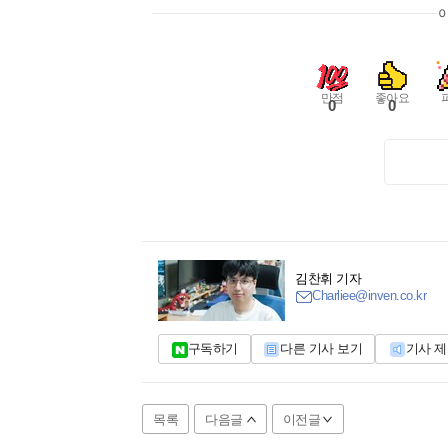
만점
좋아요
0
0
김찬휘 기자
Charliee@inven.co.kr
구독하기
다른 기사 보기
기사 
목록
다음글
이전글