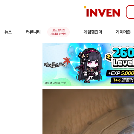
인
벤
로스트아크
뉴스
커뮤니티
게임캘린더
게이머존
기대평 이벤트