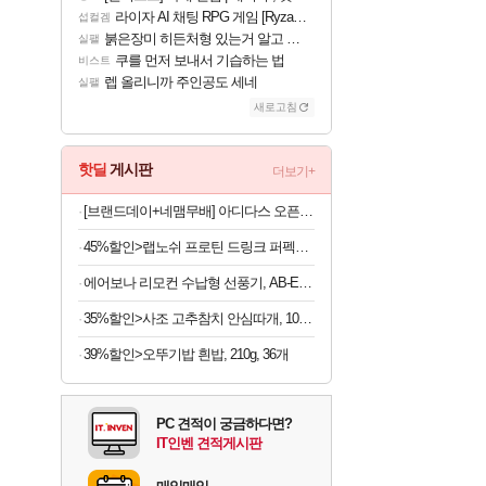
라이자 AI 채팅 RPG 게임 [RyzaChat: AI] 공개
섭컬겜
붉은장미 히든처형 있는거 알고 있었음?
실팰
쿠를 먼저 보내서 기습하는 법
비스트
렙 올리니까 주인공도 세네
실팰
새로고침
핫딜
게시판
더보기+
[브랜드데이+네맴무배] 아디다스 오픈백 트레이닝 헬스 장갑 통기성 더블스트랩 운동 턱걸이 풀업 웨이트 크로스핏
45%할인>랩노쉬 프로틴 드링크 퍼펙트 솔티드카라멜, 350ml, 24개
에어보나 리모컨 수납형 선풍기, AB-E500FF, 1개
35%할인>사조 고추참치 안심따개, 100g, 10개
39%할인>오뚜기밥 흰밥, 210g, 36개
PC 견적이 궁금하다면?
IT인벤 견적게시판