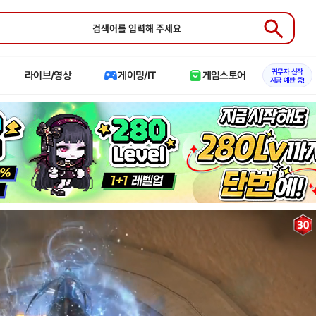
Submit
귀무자 신작
라이브/영상
게이밍/IT
게임스토어
지금 예판 중!