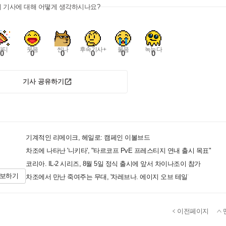
이 기사에 대해 어떻게 생각하시나요?
파티
웃음
씬나
후속기사+
울음
녹는다
0
0
0
0
0
0
기사 공유하기
기계적인 리메이크, 헤일로: 캠페인 이볼브드
차조에 나타난 '니키타', "타르코프 PvE 프레스티지 연내 출시 목표"
코리아. IL-2 시리즈, 8월 5일 정식 출시에 앞서 차이나조이 참가
제보하기
차조에서 만난 죽여주는 무대, '차레브나. 에이지 오브 테일'
이전페이지