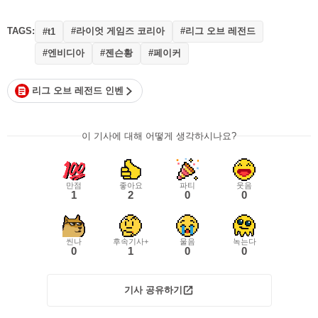
TAGS:
#라이엇 게임즈 코리아
#리그 오브 레전드
#t1
#엔비디아
#젠슨황
#페이커
리그 오브 레전드 인벤
이 기사에 대해 어떻게 생각하시나요?
만점
좋아요
파티
웃음
1
2
0
0
씬나
후속기사+
울음
녹는다
0
1
0
0
기사 공유하기