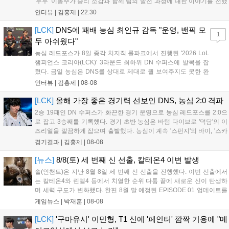
'두두' 이동주가 승리 소감과 함께 팀의 발전 과정에 대한 이야기를 전했
다. 먼저 오랜만의 2:0 완승에 대해 '두두'는 "진짜 오랜만에 거둔 2:0 승
인터뷰 |
김홍제
|
22:30
리라 기쁘다. 특히 불리했던 1세트를 역전승으로 이끌어내...
[LCK]
DNS에 패배 농심 최인규 감독 "운영, 밴픽 모
1
두 아쉬웠다"
농심 레드포스가 8일 종각 치지직 롤파크에서 진행된 '2026 LoL
챔피언스 코리아(LCK)' 3라운드 최하위 DN 수퍼스에 발목을 잡
혔다. 금일 농심은 DNS를 상대로 제대로 뭘 보여주지도 못한 완
패를 당하고 말았다. 이하 농심 레드포스 최인규 감독과 '리헨즈'
인터뷰 |
김홍제
|
08-08
손시우의 인터뷰 전문이다. Q. 금일 DNS에 0:2로 패배했는데? 최
인규 감독 : 모든 경...
[LCK]
올해 가장 좋은 경기력 선보인 DNS, 농심 2:0 격파
2승 19패인 DN 수퍼스가 화끈한 경기 운영으로 농심 레드포스를 2:0으
로 잡고 3승째를 기록했다. 경기 초반 농심은 바텀 다이브로 '덕담'의 이
즈리얼을 깔끔하게 잡으며 출발했다. 농심이 계속 '스펀지'의 바이, '스카
웃'의 신드라가 맹활약하며 초반부터 잡은 주도권을 계속 잘 굴렸다.
경기결과 |
김홍제
|
08-08
DNS는 불리하지만 골드 차이는 크게 벌어지지 않으며 잘 따라가고 있
었...
[뉴스]
8/8(토) 세 번째 신 선출, 칼테온4 이변 발생
솔(인챈트)은 지난 8월 8일 세 번째 신 선출을 진행했다. 이번 선출에서
는 칼테온4와 린델4 등에서 치열한 순위 다툼 끝에 새로운 신이 탄생하
며 세력 구도가 변화했다. 한편 8월 말 예정된 EPISODE 01 업데이트를
통해 월드 콘텐츠가 추가될 예정이며, 이를 통해 추후 주신 및 절대신에
게임뉴스 |
박재훈
|
08-08
대한 정보가 공개될 것으로 기대된다. 서버별 입지 확보를 위한 경쟁은
더욱 가속화될 전망이다....
[LCK]
'구마유시' 이민형, T1 신예 '페인터' 깜짝 기용에 "메