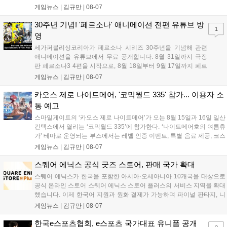
고 있으며, 이번 행사에는 영화진흥위원회 등 14개 기관 임직원이 동참
게임뉴스 |
김규만
|
08-07
해 생명 나눔을 실천했습니다. 서태건 위원장은 이웃의 생명을 지키는
따뜻한 실천에 참여한 모든 임직원에게 감사의 뜻을 전하며 헌혈 문화
30주년 기념! '페르소나' 애니메이션 전편 유튜브 방
1
확산에 앞장섰습니다....
영
세가퍼블리싱코리아가 페르소나 시리즈 30주년을 기념해 관련
애니메이션을 유튜브에서 무료 공개합니다. 8월 31일까지 극장
판 페르소나3 4편을 시작으로, 8월 18일부터 9월 17일까지 페르
소나4 더 골든 12화, 9월 15일부터 10월 14일까지 페르소나5 시
게임뉴스 |
김규만
|
08-07
리즈가 순차 공개됩니다. 또한 8월 16일까지 SNS를 통해 축하 메
시지를 모집하며, 선정된 내용은 기념 영상 및 대형 전광판에 소
카오스 제로 나이트메어, '코믹월드 335' 참가... 이용자 소
개될 예정입니다....
통 예고
스마일게이트의 ‘카오스 제로 나이트메어’가 오는 8월 15일과 16일 일산
킨텍스에서 열리는 ‘코믹월드 335’에 참가한다. ‘나이트메어호의 여름휴
가’ 테마로 운영되는 부스에서는 레벨 인증 이벤트, 특별 음료 제공, 코스
프레 모델 포토존 등 다채로운 행사가 진행된다. 유명 코스어 7인이 캐릭
게임뉴스 |
김규만
|
08-07
터로 변신해 이용자를 맞이하며, SNS 인증 시 추가 굿즈도 증정한다. 자
세한 정보는 공식 커뮤니티에서 확인 가능하다....
스퀘어 에닉스 공식 굿즈 스토어, 판매 국가 확대
스퀘어 에닉스가 한국을 포함한 아시아·오세아니아 10개국을 대상으로
공식 온라인 스토어 스퀘어 에닉스 스토어 플러스의 서비스 지역을 확대
했습니다. 이제 한국어 지원과 원화 결제가 가능하며 파이널 판타지, 니
어 등 주요 게임의 피규어, 굿즈를 구매할 수 있습니다. 신상품이 순차적
게임뉴스 |
김규만
|
08-07
으로 추가될 예정이며 이용자는 사이트에서 국가를 한국으로 설정해 이
용 가능합니다....
한국e스포츠협회, e스포츠 국가대표 유니폼 공개