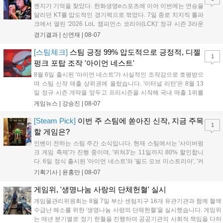
젠지가 기억을 찾았다. 한화생명e스포츠에 이어 이번에는 연승을
달리던 KT를 압도적인 경기력으로 꺾었다. 7일 종로 치지직 롤파
크에서 열린 '2026 LoL 챔피언스 코리아(LCK)' 정규 시즌 3라운
드 레전드 그룹, kt 롤스터와 젠지 e스포츠의 대결에서 젠지가 압
경기결과 |
신연재
|
08-07
승을 거뒀다. 개막주까지만 해도 급격하게 흔들리던 젠지였지만,
기억을 되찾기라도 한 듯 1,...
[스팀체크]
스팀 긍정 99% 압도적으로 긍정적, 디젤
1
펑크 포탑 조작 '아이언 네스트'
8월 6일 출시된 '아이언 네스트'가 사실적인 조작감으로 호평받으
며 스팀 신작 매출 상위권에 올랐습니다. '이터널 리턴'은 8월 13
일 정규 시즌 개막을 앞두고 프리시즌을 시작해 국내 매출 1위를
기록했습니다. 25주년을 맞은 '고스트 리콘' 시리즈는 8월 6일 쇼
게임뉴스 |
강승진
|
08-07
케이스와 함께 대규모 할인을 진행하며 순위가 급상승했고, 신작
'마블 투혼: 파이팅 소울즈'와 레트로 수리 시뮬레이션 '리스토
[Steam Pick]
이번 주 스팀에 쏟아진 신작, 지금 주목
1
리'도 스팀에 정식 출시되었습니다....
할 게임은?
인벤이 전하는 스팀 주간 소식입니다. 현재 스팀에서는 '사이버펑
크 게임 축제'가 진행 중이며, '위쳐3'는 11일까지 80% 할인합니
다. 6일 정식 출시된 '아이언 네스트'와 '필드 오브 미스트리아', '커
세어 코브'가 호평받고 있습니다. 한편, 7일 출시된 '마블 투혼'은
기획기사 |
윤홍만
|
08-07
태그 시스템에 대한 호불호가 갈리며 복합적 평가를 기록 중입니
다. 유비소프트의 '고스트리콘: 와일드랜드'는 7년 만의 대규모 업
게임위, '생명나눔 사랑의 단체헌혈' 실시
데이트 '라스트 라이츠'와 함께 95% 할인 중입니다....
게임물관리위원회는 8월 7일 부산 센텀지구 16개 유관기관과 함께 혈액
수급난 해소를 위한 '생명나눔 사랑의 단체헌혈'을 실시했습니다. 게임위
는 매년 분기별로 정기 헌혈을 진행하며 공공기관의 사회적 책임을 다하