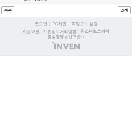
다. 정식 출시를 기념해 사전예약자 50만 명 달성 보상을 포함한 다양한
혜택을 지급하며, 상세 내용은 공식 라운지에서 확인할 수 있다. 이용자
목록
검색
는 게임 접속 및 주요 콘텐츠 플레이를 통해 성장을 지원받을 수 있다....
로그인
PC화면
퀵링크
설정
청소년보호정책
이용약관
개인정보처리방침
불법촬영물신고안내
(주)
인
벤