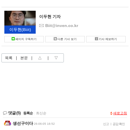
이두현 기자
Biit@inven.co.kr
이두현
(Biit)
페이지 구독하기
다른 기사 보기
기사 제보하기
목록
|
본문
|
△
|
▽
댓글
(5)
등록순
|
최신순
새로고침
생선구이다
26-06-05 16:52
신고
|
공감 확인