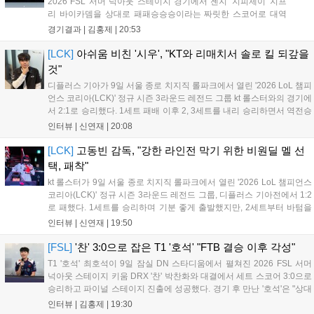
2026 FSL 서머 넉아웃 스테이지 경기에서 젠지 '지피제이' 지프
리 바이카뎀을 상대로 패패승승승이라는 짜릿한 스코어로 대역
전에 성공하며 파이널 스테이지로 향했다. 1세트, 전반전은 서로
경기결과 |
김홍제
|
20:53
골망을 흔들지 못하며 0:0으로 끝났다. '지피제이'가 53분 지단으
로 깔끔한 마무리에 성공했고, '곽...
[LCK]
아쉬움 비친 '시우', "KT와 리매치서 솔로 킬 되갚을
것"
디플러스 기아가 9일 서울 종로 치지직 롤파크에서 열린 '2026 LoL 챔피
언스 코리아(LCK)' 정규 시즌 3라운드 레전드 그룹 kt 롤스터와의 경기에
서 2:1로 승리했다. 1세트 패배 이후 2, 3세트를 내리 승리하면서 역전승
을 거뒀다. 14승을 달성한 디플러스 기아는 4위 kt 롤스터를 1승 차이로
인터뷰 |
신연재
|
20:08
바짝 추격하며 상위권 도약의 불씨를 살렸다. 경기...
[LCK]
고동빈 감독, "강한 라인전 막기 위한 비원딜 멜 선
택, 패착"
kt 롤스터가 9일 서울 종로 치지직 롤파크에서 열린 '2026 LoL 챔피언스
코리아(LCK)' 정규 시즌 3라운드 레전드 그룹, 디플러스 기아전에서 1:2
로 패했다. 1세트를 승리하며 기분 좋게 출발했지만, 2세트부터 바텀을
중심으로 게임을 풀어간 디플러스 기아의 승리 플랜을 막아내지 못했다.
인터뷰 |
신연재
|
19:50
경기 종료 후 기자실을 찾은 고동빈 감독은 "상대가 디플러스...
[FSL]
'찬' 3:0으로 잡은 T1 '호석' "FTB 결승 이후 각성"
T1 '호석' 최호석이 9일 잠실 DN 스타디움에서 펼쳐진 2026 FSL 서머
넉아웃 스테이지 키움 DRX '찬' 박찬화와 대결에서 세트 스코어 3:0으로
승리하고 파이널 스테이지 진출에 성공했다. 경기 후 만난 '호석'은 "상대
가 강하지만, 내가 할 것만 잘하면 충분히 승산이 있을 것 같았다"고 말하
인터뷰 |
김홍제
|
19:30
며 앞으로 좀 더 잘하면 충분히 우승까지 노려볼 수 있...