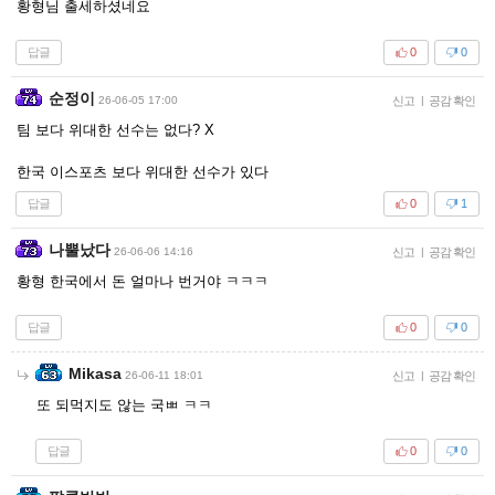
황형님 출세하셨네요
답글
0
0
순정이
26-06-05 17:00
신고
|
공감 확인
팀 보다 위대한 선수는 없다? X
한국 이스포츠 보다 위대한 선수가 있다
답글
0
1
나뿔났다
26-06-06 14:16
신고
|
공감 확인
황형 한국에서 돈 얼마나 번거야 ㅋㅋㅋ
답글
0
0
Mikasa
26-06-11 18:01
신고
|
공감 확인
또 되먹지도 않는 국ㅃ ㅋㅋ
답글
0
0