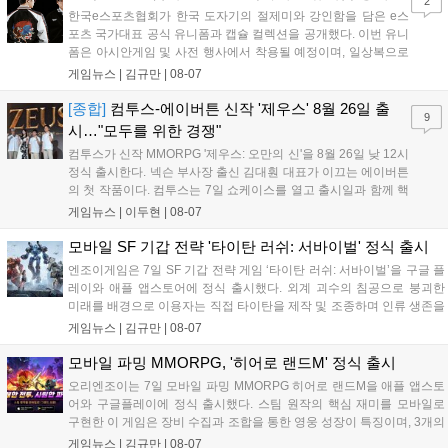
2
한국e스포츠협회가 한국 도자기의 절제미와 강인함을 담은 e스
포츠 국가대표 공식 유니폼과 캡슐 컬렉션을 공개했다. 이번 유니
폼은 아시안게임 및 사전 행사에서 착용될 예정이며, 일상복으로
구성된 컬렉션은 오는 8월 28일부터 골스튜디오 공식 홈페이지
게임뉴스 |
김규만
|
08-07
와 무신사, 오프라인 매장에서 판매된다. 다만 아시안게임 결선에
서는 대회 규정에 따라 별도의 유니폼을 착용할 계획이다....
[종합]
컴투스-에이버튼 신작 '제우스' 8월 26일 출
9
시…"모두를 위한 경쟁"
컴투스가 신작 MMORPG '제우스: 오만의 신'을 8월 26일 낮 12시
정식 출시한다. 넥슨 부사장 출신 김대훤 대표가 이끄는 에이버튼
의 첫 작품이다. 컴투스는 7일 쇼케이스를 열고 출시일과 함께 핵
심 콘텐츠, 유료화 정책, 운영 방향을 공개했다. 캐릭터명 선점은
게임뉴스 |
이두현
|
08-07
8월 13일 오후 8시 시작한다. '제우스: 오만의 신'은 최고신 제우스
의 오만으로 균열이...
모바일 SF 기갑 전략 '타이탄 러쉬: 서바이벌' 정식 출시
엔조이게임은 7일 SF 기갑 전략 게임 ‘타이탄 러쉬: 서바이벌’을 구글 플
레이와 애플 앱스토어에 정식 출시했다. 외계 괴수의 침공으로 붕괴한
미래를 배경으로 이용자는 직접 타이탄을 제작 및 조종하며 인류 생존을
위한 전투를 펼친다. 지휘관 모집, 피난처 운영, 연맹 협동 콘텐츠가 특징
게임뉴스 |
김규만
|
08-07
이며 출시를 기념해 접속 시 영웅 경험치와 다이아몬드 등 다양한 성장
지원 보상을 제공한다. 상세 내용은 공식 커뮤니티에서 확인 가능하다....
모바일 파밍 MMORPG, '히어로 랜드M' 정식 출시
오리엔조이는 7일 모바일 파밍 MMORPG 히어로 랜드M을 애플 앱스토
어와 구글플레이에 정식 출시했다. 스팀 원작의 핵심 재미를 모바일로
구현한 이 게임은 장비 수집과 조합을 통한 영웅 성장이 특징이며, 3개의
무기 스킬을 활용한 전략적 전투와 길드전 등 다양한 콘텐츠를 제공한
게임뉴스 |
김규만
|
08-07