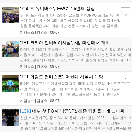
같습니다." T1은 6일 서울 종로구 치지직 롤파크에서 열린 '2026
LoL 챔피언스 코리아(LCK)'...
'프리프 유니버스', 'FWC'로 5년째 성장
1
위메이드커넥트가 서비스하는 글로벌 MMORPG 프리프 유니버
스가 출시 5년 차에 역대 최고 실적을 달성하며 누적 매출 1천억
원을 돌파했습니다. 이는 매년 전용 서버에서 진행되는 글로벌 e
스포츠 대회 FWC의 영향이 큽니다. FWC는 이용자가 동일한 조
게임뉴스 |
김병호
|
08-07
건에서 시즌을 함께 즐기는 구조로, 올해 4월 시작된 FWC 2026
은 전년 대비 매출과 이용자 지표가 대폭 상승하는 성과를 냈습니
'TFT 코리아 인비테이셔널', 8일 더현대서 개최
다. 오는 10월 필리핀 마닐라에서 총상금 11만 달러 규모의 제4회
라이엇 게임즈가 주최하는 'TFT 코리아 인비테이셔널'이 8일 오후 2시
FWC 그랜드 파이널이 개최될 예정이며, 위메이드커넥트는 이를
서울 여의도 더현대 서울에서 열립니다. 이번 대회에는 한국의 박찬서와
통해 커뮤니티 중심의 장기 성장 모델을 지속할 방침입니다....
김주한, 일본의 타이틀, 베트남의 YBY1이 출전해 실력을 겨룹니다. TFT
는 소속팀 없이 개인 자격으로 참가하는 독특한 대회 구조를 가지며, 누
게임뉴스 |
김병호
|
08-07
구나 참여 가능한 '소파에서 왕관까지'라는 철학을 실천하고 있습니다.
17일까지 이어지는 이번 행사는 신규 세트 체험과 공연 등 다양한 즐길
'TFT 와일드 팬페스트', 더현대 서울서 개막
1
거리를 제공하며, 이후 현대백화점 판교점에서도 행사가 이어질 예정입
라이엇 게임즈가 현대백화점과 함께 역대 최대 규모의 TFT 오프
니다. 연말에는 라스베이거스 오픈이 개최됩니다....
라인 축제인 'TFT 와일드 팬페스트'를 개최했다. 7일부터 17일까
지 더현대 서울에서 열리며 이후 판교점으로 이동한다. 행사장에
는 체험, 스페셜, 무대 존이 마련됐으며 8일 오후 2시 인비테이셔
게임뉴스 |
김병호
|
08-07
널, 15일 오후 2시 스트리머 매치, 17일 오후 7시 30분 QWER 공
연 등 다채로운 일정이 준비되어 있다. 사전 예약은 조기 마감될
[LCK]
데뷔 첫 POM '남궁', "잘해준 팀원들에게 고마워"
만큼 큰 인기를 끌고 있다....
한진 브리온이 7일 종로 치지직 롤파크에서 열린 '2026 LoL 챔피언스 코
리아(LCK)' 정규 시즌 3라운드 라이즈 그룹 BNK 피어엑스전에서 2:0으
로 승리하며 그룹 1위로 올라섰다. 개막 2연패 이후 곧바로 2연승을 만