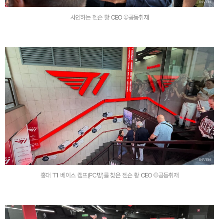
사인하는 젠슨 황 CEO ©공동취재
홍대 T1 베이스 캠프(PC방)를 찾은 젠슨 황 CEO ©공동취재