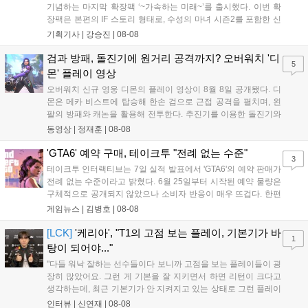
기념하는 마지막 확장팩 ‘~가속하는 미래~’를 출시했다. 이번 확
장팩은 본편의 IF 스토리 형태로, 수성의 마녀 시즌2를 포함한 신
규 참전작과 크로스오버 합체기를 선보이며 작품을 완결 짓는다.
기획기사 |
강승진
|
08-08
기존 연출의 한계와 로봇 게임 시장의 어려움 속에서도 팬들이 원
하는 몰입감 있는 서사와 조합을 구현하며 시리즈의 미래를 향한
검과 방패, 돌진기에 원거리 공격까지? 오버워치 '디
5
새로운 가능성을 제시했다....
몬' 플레이 영상
오버워치 신규 영웅 디몬의 플레이 영상이 8월 8일 공개됐다. 디
몬은 메카 비스트에 탑승해 한손 검으로 근접 공격을 펼치며, 왼
팔의 방패와 캐논을 활용해 전투한다. 추진기를 이용한 돌진기와
참격 형태의 궁극기를 보유했고, 메카 파괴 시 맨몸으로 기관총을
동영상 |
정재훈
|
08-08
사용하는 특징이 있다. 디몬은 오는 8월 12일 시작되는 시즌4 부
산의 영웅들 업데이트를 통해 정식 출시될 예정이다....
'GTA6' 예약 구매, 테이크투 "전례 없는 수준"
3
테이크투 인터랙티브는 7일 실적 발표에서 'GTA6'의 예약 판매가
전례 없는 수준이라고 밝혔다. 6월 25일부터 시작된 예약 물량은
구체적으로 공개되지 않았으나 소비자 반응이 매우 뜨겁다. 한편
11월 19일 PS5와 Xbox 시리즈 X|S로 정식 출시될 예정이며, 록
게임뉴스 |
김병호
|
08-08
스타 게임즈는 한국 시각 28일 오전 4시 넷플릭스를 통해 장편 영
상 'Grand Theft Auto VI: An Extended Look'을 최초 공개할 계획
[LCK]
'케리아', "T1의 고점 보는 플레이, 기본기가 바
1
이다....
탕이 되어야..."
"다들 워낙 잘하는 선수들이다 보니까 고점을 보는 플레이들이 굉
장히 많았어요. 그런 게 기본을 잘 지키면서 하면 리턴이 크다고
생각하는데, 최근 기본기가 안 지켜지고 있는 상태로 그런 플레이
를 추구하다 보니까 팀적으로 안 좋은 사고가 계속 많이 났던 것
인터뷰 |
신연재
|
08-08