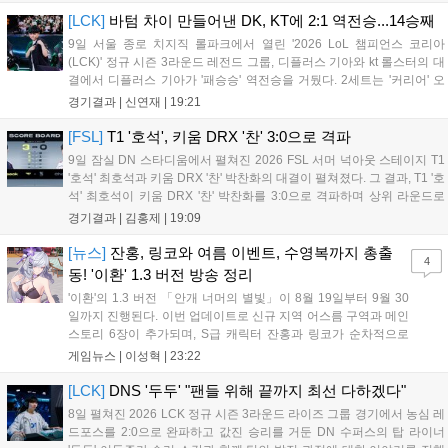
[LCK]
바텀 차이 만들어낸 DK, KT에 2:1 역전승...14승째
9일 서울 종로 치지직 롤파크에서 열린 '2026 LoL 챔피언스 코리아
(LCK)' 정규 시즌 3라운드 레전드 그룹, 디플러스 기아와 kt 롤스터의 대
결에서 디플러스 기아가 '패승승' 역전승을 거뒀다. 2세트는 '커리어' 오
현석의 메이킹과 '쇼메이커' 허수의 캐리력이 빛났고, 3세트에서는 라인
경기결과 |
신연재
|
19:21
전부터 '바텀 차이'를 외치며 승리로 연결했다. 1세트, 미드 합...
[FSL]
T1 '호석', 키움 DRX '찬' 3:0으로 격파
9일 잠실 DN 스타디움에서 펼쳐진 2026 FSL 서머 넉아웃 스테이지 T1
'호석' 최호석과 키움 DRX '찬' 박찬화의 대결이 펼쳐졌다. 그 결과, T1 '호
석' 최호석이 키움 DRX '찬' 박찬화를 3:0으로 격파하며 상위 라운드로
진출했고, '찬'은 탈락하고 말았다. 경기 초반, 5분 만에 골 찬스를 잡은
경기결과 |
김홍제
|
19:09
'호석'이었는데 아쉽게 볼이 빗나가고 말았...
[뉴스]
잔홍, 링코와 여름 이벤트, 수영복까지 총출
4
동! '이환' 1.3 버전 방송 정리
'이환'의 1.3 버전 「안개 너머의 별빛」이 8월 19일부터 9월 30
일까지 진행된다. 이번 업데이트로 신규 지역 어스름 구역과 메인
스토리 6장이 추가되며, S급 캐릭터 잔홍과 링코가 순차적으로
등장한다. 여름 시즌을 맞아 비치발리볼, 수상 오토바이 등 다채
게임뉴스 |
이성혁
|
23:22
로운 이벤트가 열리고, 캐릭터 렌더링 개선 및 랜덤 코스튬 등 편
의성도 강화된다. 8월 11일까지 사용 가능한 교환 코드 3종이 제
[LCK]
DNS '두두' "팬들 위해 끝까지 최선 다하겠다"
공되며, 상세 일정은 공식 채널을 통해 확인할 수 있다....
8일 펼쳐진 2026 LCK 정규 시즌 3라운드 라이즈 그룹 경기에서 농심 레
드포스를 2:0으로 완파하고 값진 승리를 거둔 DN 수퍼스의 탑 라이너