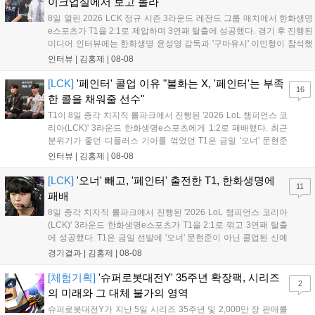
이크업실에서 보고 놀라"
8일 열린 2026 LCK 정규 시즌 3라운드 레전드 그룹 매치에서 한화생명
e스포츠가 T1을 2:1로 제압하며 3연패 탈출에 성공했다. 경기 후 진행된
미디어 인터뷰에는 한화생명 윤성영 감독과 '구마유시' 이민형이 참석했
다. 먼저 승리 소감에 대해 윤성영 감독은 "오랜만에 승리해 기분이 좋고,
인터뷰 |
김홍제
|
08-08
남은 경기도 잘 준비하겠다"고 밝혔으며, '구마유시' 역시 "3...
[LCK]
'페인터' 콜업 이유 "불화는 X, '페인터'는 부족
16
한 콜을 채워줄 선수"
T1이 8일 종각 치지직 롤파크에서 진행된 '2026 LoL 챔피언스 코
리아(LCK)' 3라운드 한화생명e스포츠에게 1:2로 패배했다. 최근
분위기가 좋던 디플러스 기아를 꺾었던 T1은 금일 '오너' 문현준
을 빼고 신예 '페인터' 김은후를 투입시키는 강수를 뒀으나 결국
인터뷰 |
김홍제
|
08-08
아쉬운 결과를 맞이하게 됐다. 이하 T1 임재현 감독대행과 '페이
즈' 김수환의 인터뷰 내...
[LCK]
'오너' 빼고, '페인터' 출전한 T1, 한화생명에
11
패배
8일 종각 치지직 롤파크에서 진행된 '2026 LoL 챔피언스 코리아
(LCK)' 3라운드 한화생명e스포츠가 T1을 2:1로 꺾고 3연패 탈출
에 성공했다. T1은 금일 선발에 '오너' 문현준이 아닌 콜업된 신예
'페인터' 김은후를 투입했지만, 결국 1:2로 패배하고 말았다. T1은
경기결과 |
김홍제
|
08-08
'케리아'의 카밀이 좋은 플레이를 통해 한화생명 바텀 듀오의 점멸
을 빼냈다....
[체험기획]
'슈퍼로봇대전Y' 35주년 확장팩, 시리즈
2
의 미래와 그 대체 불가의 영역
슈퍼로봇대전Y가 지난 5일 시리즈 35주년 및 2,000만 장 판매를