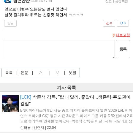
팝콘반반
26-06-06 17:13
신고
|
공감 확인
앞으로 이럴수 있는날도 멀지 않았다
실컷 즐겨둬라 뒤로는 친중짓 하면서 ㅋㅋㅋㅋ
답글
0
0
새로고침
등록
목록
|
본문
|
△
|
▽
|
댓글
기사 목록
[LCK]
박준석 감독, "탑 니달리, 좋았다...생존력-주도권이
강점"
BNK 피어엑스가 9일 서울 종로 치지직 롤파크에서 열린 '2026 LoL 챔피
언스 코리아(LCK)' 정규 시즌 3라운드 라이즈 그룹 키움 DRX전에서 2:0
으로 승리하며 연패를 벗어났다. 박준석 감독은 이날 1세트 니달리로 상
대의 움직임을 강제한 점, 2세트 불리함을 한타로 역전하고 운영으로 잘
인터뷰 |
신연재
|
22:04
풀어간 점을 좋게 평가했다. 다음은 박준석 감독, '태윤'...