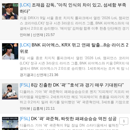
[LCK]
조재읍 감독, "아직 인식의 차이 있고, 섬세함 부족
하다"
키움 DRX가 9일 서울 종로 치지직 롤파크에서 열린 '2026 LoL 챔피언
스 코리아(LCK)' 정규 시즌 3라운드 라이즈 그룹, BNK 피어엑스와의 대
결에서 2:0으로 승리했다. '에이밍' 김하람 합류 이후 한층 단단해진 경기
력으로 2연승을 달리고 있었지만, BNK 피어엑스에게 불의의 일격을 당
인터뷰 |
신연재
|
21:57
하고 말았다. 경기 종료 후 기자회견에 참석한 조재읍 감독은...
[LCK]
BNK 피어엑스, KRX 꺾고 연패 탈출...8승·라이즈 2
위로
9일 서울 종로 치지직 롤파크에서 열린 '2026 LoL 챔피언스 코리아
(LCK)' 정규 시즌 3라운드 라이즈 그룹, BNK 피어엑스와 키움 DRX의 대
결에서 BNK 피어엑스가 2:0으로 승리했다. 1세트에서는 조커 픽 탑 니
달리가 제대로 통했고, 2세트에선 판테온을 잡은 '랩터' 전어진의 활약과
경기결과 |
신연재
|
21:36
함께 키움 DRX의 끈질긴 수비를 뚫었다. 1세트 중반까지...
[FSL]
8강 진출한 DK '곽' "'호석'과 경기 매우 기대된다"
디플러스 기아 '곽' 곽준혁이 패패승승승으로 젠지 '지피제이' 지프리 바
이카뎀을 제압했다. 2세트까지만 해도 '지피제이'의 흐름을 따라가지 못
하고 0:2까지 밀려 위기를 맞이했던 '곽' 곽준혁인데, 3세트를 기점으로
분위기를 완전히 바꿨다. 3세트를 4:2로 승리한 뒤 이후부터는 완전히
인터뷰 |
김홍제
|
21:11
자신이 원하는 플레이를 모두 펼쳐 5:1, 4:1이라는 큰 점수 차이로...
[FSL]
DK '곽' 곽준혁, 짜릿한 패패승승승 역전 성공
1
디플러스 기아 '곽' 곽준혁이 9일 잠실 DN 스타디움에서 펼쳐진