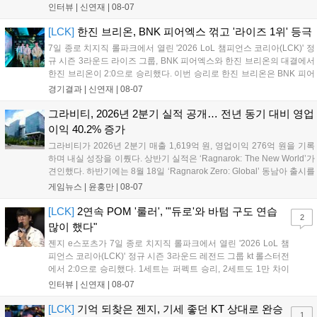
들어내면서 이어질 4라운드에 대한 기대감을 올렸다. 다음은 이날 데뷔
인터뷰 |
신연재
|
08-07
첫 POM을 수상한 '남궁' 남궁성훈의 POM 인터뷰 전문이다....
[LCK]
한진 브리온, BNK 피어엑스 꺾고 '라이즈 1위' 등극
7일 종로 치지직 롤파크에서 열린 '2026 LoL 챔피언스 코리아(LCK)' 정
규 시즌 3라운드 라이즈 그룹, BNK 피어엑스와 한진 브리온의 대결에서
한진 브리온이 2:0으로 승리했다. 이번 승리로 한진 브리온은 BNK 피어
엑스를 제치고 라이즈 그룹 1위로 올라섰다. 1세트, 한진 브리온이 '로머'
경기결과 |
신연재
|
08-07
조우진의 로크를 중심으로 게임을 유리하게 풀어갔다. '...
그라비티, 2026년 2분기 실적 공개… 전년 동기 대비 영업
이익 40.2% 증가
그라비티가 2026년 2분기 매출 1,619억 원, 영업이익 276억 원을 기록
하며 내실 성장을 이뤘다. 상반기 실적은 ‘Ragnarok: The New World’가
견인했다. 하반기에는 8월 18일 ‘Ragnarok Zero: Global’ 동남아 출시를
시작으로 9월 3일 ‘달려라 헤베레케 EX’, 9월 22일 ‘갈바테인’ 등 다양한
게임뉴스 |
윤홍만
|
08-07
신작을 선보인다. 4분기에는 ‘쟈레코 아케이드 콜렉션’과 ‘라이트 오디세
이’ 출시가 예정돼 있으며, 2027년에는 ‘Ragnarok 3’ 등 대작을 글로벌
[LCK]
2연속 POM '룰러', "'듀로'와 바텀 구도 연습
2
출시할 계획이다. 그라비티는 조인트벤처 설립과 라그나로크 에코 시스
많이 했다"
템 구축을 통해 신성장 동력을 확보할 방침이다....
젠지 e스포츠가 7일 종로 치지직 롤파크에서 열린 '2026 LoL 챔
피언스 코리아(LCK)' 정규 시즌 3라운드 레전드 그룹 kt 롤스터전
에서 2:0으로 승리했다. 1세트는 퍼펙트 승리, 2세트도 1만 차이
를 벌리며 25분 만에 승리하면서 말 그대로 압도적인 경기력을 선
인터뷰 |
신연재
|
08-07
보였다. '룰러' 박재혁은 1세트 코그모, 2세트 이즈리얼로 맹활약
하며 POM에 선정됐...
[LCK]
기억 되찾은 젠지, 기세 좋던 KT 상대로 완승
1