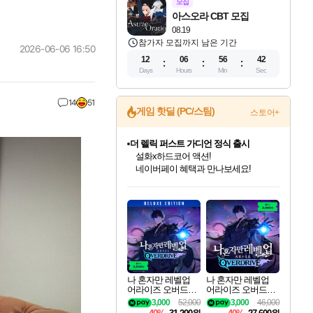
모집
아스오라 CBT 모집
08.19
참가자 모집까지 남은 기간
2026-06-06 16:50
12
06
56
40
Days
Hours
Min
Sec
14
51
게임 핫딜 (PC/스팀)
스토어+
더 렐릭 퍼스트 가디언 정식 출시
설화x하드코어 액션!
네이버페이 혜택과 만나보세요!
인벤게임즈 8월 특별 할인!
드래곤소드: 어웨이크닝 입점!
문명 7 특별 할인!
귀무자: 검의 길 예약 판매 중!
비스트 오브 리인카네이션 정식 출시!
커세어 코브 출시 기념 할인!
베데스다 40주년 기념 할인 중!
마블 투혼 파이팅 소울즈 예약 판매 중!
캡콤 프렌차이즈 할인 진행 중!
캡콤 일부 상품 상시 할인
스타워즈 은하계 레이서
로블록스 기프트 카드 공식 입점
인기 퍼블리셔 모음!
스팀으로 만나는 드래곤소드!
조선&고려 DLC 출시 예정
10% 할인과
게임프릭 신작 IP
해적'섬'을 발전시키자!
베데스다의 명작들을
마블 히어로 총 출동&화려한 격투!
몬헌, 바하 등 인기 IP를
몬헌 와일즈 & 드래곤즈 도그마2
인벤게임즈에서 10% 추가 적립
Robux를 가장 안전하고
최대 90% 할인가를 만나보세요!
네이버혜택과 함께 만나보세요!
50%할인&추가 적립까지!
이니&베니 혜택까지!
네이버 혜택가와 함께 예약하세요!
할인&네이버혜택으로 만나보세요!
40주년 프로모션으로 만나보세요!
네이버 포인트 혜택까지!
할인가에 만나보세요!
일부 에디션 상시 할인!
혜택으로 예약 판매 중
편안하게 충전하세요
나 혼자만 레벨업
나 혼자만 레벨업
어라이즈 오버드라
어라이즈 오버드라
이브 디럭스 에디션
이브 Solo Leveling A
3,000
52,000
3,000
46,000
Solo Leveling Arise
rise