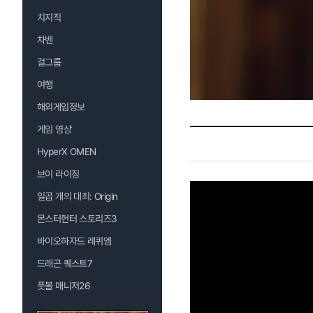
치지직
차벤
걸그룹
여행
해외게임정보
게임 영상
HyperX OMEN
브이 라이징
일곱 개의 대죄: Origin
몬스터헌터 스토리즈3
바이오하자드 레퀴엠
드래곤 퀘스트7
풋볼 매니저26