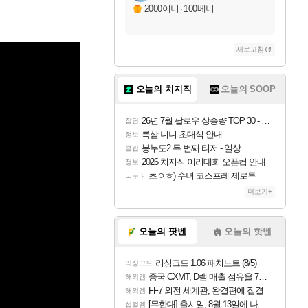
2000이니
·
100베니
새로고침
오늘의 치지직
오늘의 SOOP
26년 7월 팔로우 상승량 TOP 30 - 월간 치지직
잡담
룩삼 니니 초대석 안내
정보
봉누도2 두 번째 티저 - 일상
클립
2026 치지직 이리대회 오픈컵 안내
정보
초ㅇㅎ) 수녀 코스프레 제로투
ㅗㅜㅑ
더보기+
오늘의 팟벤
오늘의 핫벤
리싱크드 1.06 패치노트 (8/5)
리싱크드
중국 CXMT, D램 매출 점유율 7%…글로벌 4위로 부상
해외겜
FF7 외전 세계관, 완결편에 집결
해외겜
[무한대] 출시일, 8월 13일에 나오나
섭컬겜