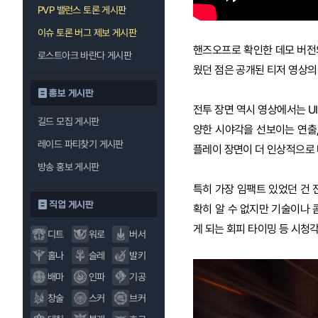
PVP 밸런스 토론 게시판
이슈 토론 버그 제보 게시판
핸즈오프로 확인한 데모 버전
로스트아크 바란다 게시판
웠던 점은 공개된 티저 영상의
홍보 게시판
전투 장면 역시 영상에서는 UI
길드 모집 게시판
양한 시야각을 선보이는 연출
레이드 파티찾기 게시판
플레이 장면이 더 인상적으로
방송 홍보 게시판
특히 가장 임팩트 있었던 건
직업 게시판
확히 알 수 없지만 기술이나
게 되는 회피 타이밍 등 시청
디트
워로
버서
홀나
슬레
발키
배마
인파
기공
창술
스커
브커