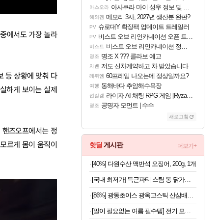
아사쿠라 마이 성우 정보 및 주요 필모
아스오라
메모리 3사, 2027년 생산분 완판?
해외겜
슈로대Y 확장팩 업데이트 트레일러
PV
그중에서도 가장 놀라
비스트 오브 리인카네이션 오픈 트레일러
PV
비스트 오브 리인카네이션 정보/공략글 모음
비스트
명조 X ??? 콜라보 예고
명조
저도 신차계약하고 차 받았습니다
차벤
보 등 상황에 맞춰 다
60프레임 나오는데 정상일까요?
레퀴엠
동해바다 추암해수욕장
여행
확실하게 보이는 실제
라이자 AI 채팅 RPG 게임 [RyzaChat: AI] 공개
섭컬겜
공명자 모먼트 | 수수
명조
새로고침
번 핸즈오프에서는 정
 모르게 몸이 움직이
핫딜
게시판
더보기+
[40%] 다원수산 맥반석 오징어, 200g, 1개
[국내 최저가] 득근파티 스팀 통 닭가슴살 6종 혼합 x 30팩
[86%] 광동초이스 광옥고스틱 산삼배양근, 10g, 30포, 1개
[말이 필요없는 여름 필수템] 전기 모기채 x 2개