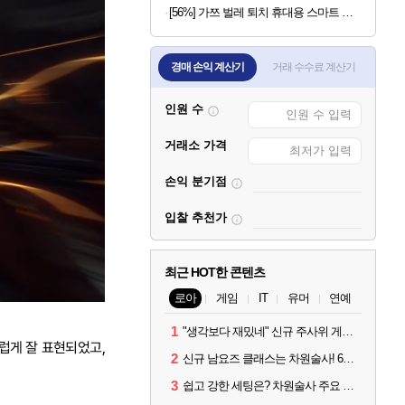
[56%] 가쯔 벌레 퇴치 휴대용 스마트 전기모기채, 아이보리, 2개
경매 손익 계산기
거래 수수료 계산기
인원 수
거래소 가격
손익 분기점
입찰 추천가
최근 HOT한 콘텐츠
로아
게임
IT
유머
연예
1
"생각보다 재밌네" 신규 주사위 게임 티카투카 호평
럽게 잘 표현되었고,
2
신규 남요즈 클래스는 차원술사! 6월 20일 로아온 썸머 정리
3
쉽고 강한 세팅은? 차원술사 주요 빌드와 스킬 코드