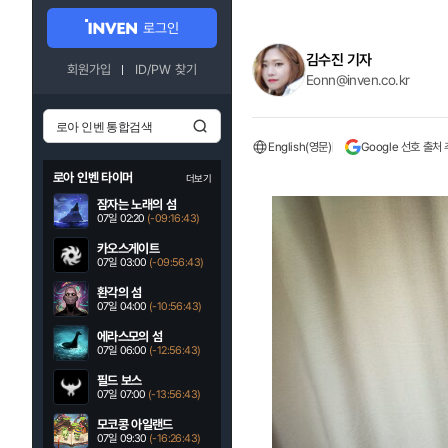
로그인
김수진 기자
회원가입
ID/PW 찾기
Eonn@inven.co.kr
English(영문)
Google 선호 출처
로아 인벤 타이머
더보기
잠자는 노래의 섬
07일 02:20
(-09:16:42)
카오스게이트
07일 03:00
(-09:56:42)
환각의 섬
07일 04:00
(-10:56:42)
에라스모의 섬
07일 06:00
(-12:56:42)
필드 보스
07일 07:00
(-13:56:42)
모코콩 아일랜드
07일 09:30
(-16:26:42)