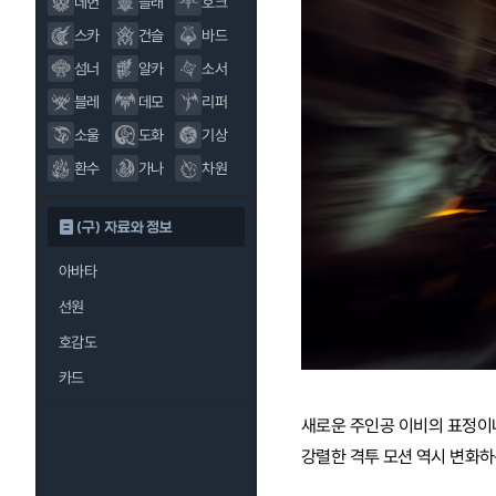
데헌
블래
호크
스카
건슬
바드
섬너
알카
소서
블레
데모
리퍼
소울
도화
기상
환수
가나
차원
(구) 자료와 정보
아바타
선원
호감도
카드
새로운 주인공 이비의 표정이나
강렬한 격투 모션 역시 변화하