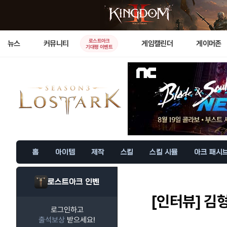
로스트아크
뉴스
커뮤니티
게임캘린더
게이머존
기대평 이벤트
홈
아이템
제작
스킬
스킬 시뮬
아크 패시
로스트아크 인벤
[인터뷰]
김형
로그인하고
출석보상
받으세요!