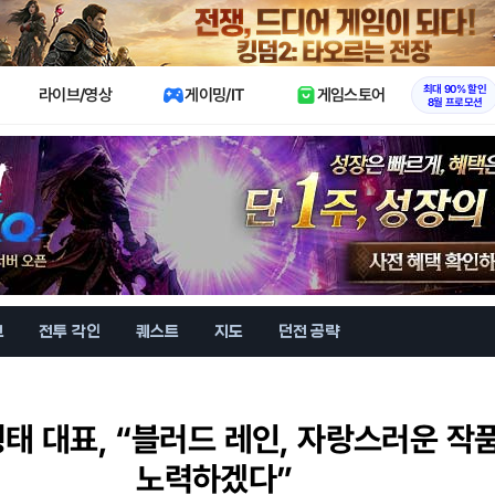
X
최대 90% 할인
라이브/영상
게이밍/IT
게임스토어
8월 프로모션
브
전투 각인
퀘스트
지도
던전 공략
태 대표, “블러드 레인, 자랑스러운 작
노력하겠다”