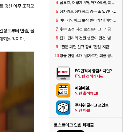
4
남요즈, 어떻게 꾸밀까? 스타일북 인기 차원술사 커스터마이즈
트 컷신 이후 조작으
5
성자라도 상대하고 있는 줄 알았나? 벨가르딘 이모저모
6
미니게임하고 보상 받아가자! 마하라카 썸머 캠프 할 일은?
7
후속 조정 나선 로스트아크...기공사, 차원술사 하향
완성도부터 연출, 몰
8
잡기 관리와 전원 생존이 관건! 벨가르딘 유물 칭호 획득방법 정리
기대되는 점이다.
9
2관문 깨면 신규 장비 ‘완갑’ 지급! 그림자 레이드 벨가르딘 공개
10
평균 연령 20대, 벨가르딘 퍼클 공대 '영로티'를 만나다
PC 견적이 궁금하다면?
IT인벤 견적게시판
매일매일,
인벤 출석체크!
주사위 굴리고 포인트!
인벤 마블
로스트아크 인벤 화제글