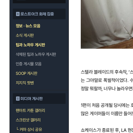
로스트아크 화제 집중
정보 · 뉴스 모음
소식 게시판
팁과 노하우 게시판
삭제된 팁과 노하우 게시판
인증 게시물 모음
스텔라 블레이드의 후속작, ‘
SOOP 게시판
는 그야말로 폭발적이었다. 
치지직 팟벤
정말 뭐랄까, 너무나 놀라우면
미디어 게시판
1편이 처음 공개될 당시에는 
팬아트 카툰 갤러리
많은 게이머들이 이름만 들어도
스크린샷 갤러리
└
커마 상시 공유
쇼케이스가 종료된 후, LA 