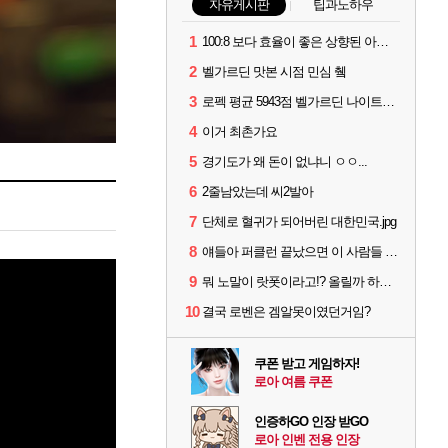
자유게시판
팁과노하우
1
100:8 보다 효율이 좋은 상향된 아제나 ㄷㄷ
2
벨가르딘 맛본 시점 민심 췤
3
로펙 평균 5943점 벨가르딘 나이트메어 1관 클리어
4
이거 최촌가요
5
경기도가 왜 돈이 없냐니 ㅇㅇ...
6
2줄남았는데 씨2발아
7
단체로 혈귀가 되어버린 대한민국.jpg
8
얘들아 퍼클런 끝났으면 이 사람들 불태워야해!!
9
뭐 노말이 랏폿이라고!? 올릴까 하는 서포터들 봐라
10
결국 로벤은 겜알못이였던거임?
쿠폰 받고 게임하자!
로아 여름 쿠폰
인증하GO 인장 받GO
로아 인벤 전용 인장