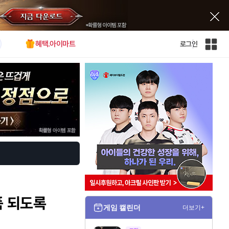
혜택.아이마트
로그인
인
벤
전
체
사
이
트
맵
품 되도록
게임 캘린더
더보기+