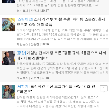
(LCK)' 정규 시즌 3라운드 레전드 그룹, T1과 디플러스 기아의 대
결에서 T1이 2:0으로 승리했다. 한층 단단해진 경기력으로 EWC
우승을 기점으로 파죽지세의 연승을 이어가던 디플러스 기아를
경기결과 |
신연재
|
20:47
잠재웠다. 1세트, T1이 앞서갔다. 바텀 듀오 킬로 주도권을 잡은
T1은 첫 드래곤을 두드렸...
[스팀체크]
소니의 격투 '마블 투혼: 파이팅 소울즈', 출시
앞두고 스팀 매출 쭉쭉
아크시스템웍스와 소니가 협력한 격투 게임 '마블 투혼: 파이팅 소울
즈'가 한국 시간 7일 자정 PS5와 스팀으로 정식 출시됩니다. 한편 밸브는
10월 19일부터 26일까지 '스팀 넥스트 페스트'를 개최하며, 유비소프트
의 '더 디비전 리서전스'가 스팀에 출시되었고, 농장 시뮬레이션 '돌록 타
게임뉴스 |
강승진
|
18:36
운'은 얼리액세스를 마치고 정식 서비스를 시작했습니다. 이번 신작들은
각기 다른 장르에서 이용자들의 기대를 모으고 있습니다....
[종합]
게임법 전부개정 토론 "경품 규제, 4등급으로 나눠
네거티브 전환해야"
한국게임정책자율기구(GSOK, 의장 황성기)가 주최한 게임산업법 전부
개정안 두 번째 전문가 정책토론회가 6일 서울 중구 한국프레스센터에
서 열렸다. 이날 토론회에서는 황성기 GSOK 의장이 올해 하반기 논의의
주요 쟁점과 성과를 짚은 데 이어, 박종현 한양대 법학전문대학원 교수
게임뉴스 |
이두현
|
17:48
가 게임진흥원 등 게임 관련 거버넌스를, 이병찬 법무법인 온새미로 변
호사가 게임 등...
[체험기]
도전적인 국산 로그라이트 FPS, '건즈 앤
1
드래곤즈'
김대훤 대표가 설립한 에이버튼은 게임스컴에서 신작 로그라이
트 FPS '건즈 앤 드래곤즈'를 공개했습니다. 테스트 빌드 기준, 슈
터로서의 타격감 등 기본기는 갖췄으나 복잡한 지형의 레벨 디자