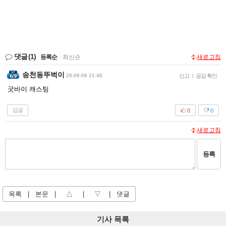
댓글
(1)
등록순
|
최신순
새로고침
송천동뚜벅이
26-06-06 21:46
신고
|
공감 확인
굿바이 캐스팅
답글
0
0
새로고침
등록
목록
|
본문
|
△
|
▽
|
댓글
기사 목록