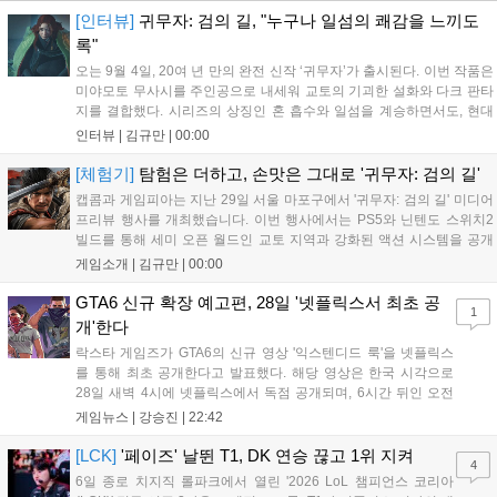
[인터뷰]
귀무자: 검의 길, "누구나 일섬의 쾌감을 느끼도
록"
오는 9월 4일, 20여 년 만의 완전 신작 ‘귀무자’가 출시된다. 이번 작품은
미야모토 무사시를 주인공으로 내세워 교토의 기괴한 설화와 다크 판타
지를 결합했다. 시리즈의 상징인 혼 흡수와 일섬을 계승하면서도, 현대
적인 검극 액션과 '무너뜨리기 일섬'을 더해 전투의 깊이를 더했다. 개발
인터뷰 |
김규만
|
00:00
진은 정해진 공략법 대신 플레이어의 선택에 따른 사무라이 액션을 구현
하고자 했으며, 실제 검술 전문가의 모션 캡처를 통해 리얼리티를 극대
[체험기]
탐험은 더하고, 손맛은 그대로 '귀무자: 검의 길'
화했다. 세계관을 새롭게 재구성한 이번 신작은 기존 시리즈와 설정은
캡콤과 게임피아는 지난 29일 서울 마포구에서 '귀무자: 검의 길' 미디어
다르지만, 특유의 통쾌한 손맛과 다크 판타지 분위기를 충실히 담아내어
프리뷰 행사를 개최했습니다. 이번 행사에서는 PS5와 닌텐도 스위치2
시리즈 팬과 신규 이용자 모두에게 새로운 재미를 선사할 예정이다....
빌드를 통해 세미 오픈 월드인 교토 지역과 강화된 액션 시스템을 공개
했습니다. 주인공 미야모토 무사시가 오니를 정화하는 과정을 담았으며,
게임소개 |
김규만
|
00:00
패링과 혼 흡수 등 전략적 전투 요소가 특징입니다. 정식 출시를 앞두고
탄탄한 게임성을 선보여 기대감을 높였습니다....
GTA6 신규 확장 예고편, 28일 '넷플릭스서 최초 공
1
개'한다
락스타 게임즈가 GTA6의 신규 영상 '익스텐디드 룩'을 넷플릭스
를 통해 최초 공개한다고 발표했다. 해당 영상은 한국 시각으로
28일 새벽 4시에 넷플릭스에서 독점 공개되며, 6시간 뒤인 오전
10시부터 공식 유튜브와 홈페이지에서도 확인할 수 있다. 기존보
게임뉴스 |
강승진
|
22:42
다 게임플레이 비중이 클 것으로 기대되는 가운데, 넷플릭스와의
이례적인 협업이 향후 게임 마케팅 방식에 어떤 변화를 가져올지
[LCK]
'페이즈' 날뛴 T1, DK 연승 끊고 1위 지켜
4
전 세계 팬들의 이목이 쏠리고 있다....
6일 종로 치지직 롤파크에서 열린 '2026 LoL 챔피언스 코리아