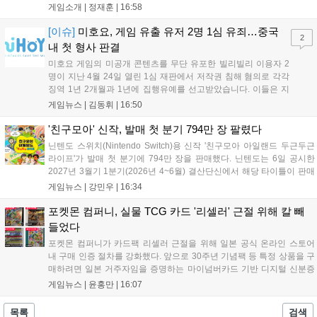
인은 개선이 필요해 보입니다. 또한, 성장 트랙의 과도한 분절과
게임소개 |
정재훈
|
16:58
무기 다양성 부족 등 로그라이트 장르적 재미 측면에서도 보완이
요구됩니다. 개발사는 향후 캐릭터 추가 등을 통해 게임성을 다듬
[이슈]
미호요, 게임 유출 유저 2명 1심 유죄…중국
2
어 경쟁력을 확보할 계획입니다....
내 첫 형사 판결
미호요 게임의 미공개 콘텐츠를 무단 유포한 빌리빌리 이용자 2
명이 지난 4월 24일 열린 1심 재판에서 저작권 침해 혐의로 각각
징역 1년 2개월과 1년에 집행유예를 선고받았습니다. 이들은 지
난해 7월부터 원신 등 주요 게임의 영상을 유포해 60만 회 이상의
게임뉴스 |
김동휘
|
16:50
조회수를 기록했습니다. 미호요는 이번 판결이 새 사법해석 시행
이후 중국 내 첫 형사사건임을 강조하며 향후 무단 유출에 강경
'친구모아' 신작, 발매 첫 분기 794만 장 팔렸다
대응할 방침입니다....
닌텐도 스위치(Nintendo Switch)용 신작 '친구모아 아일랜드 두근두근
라이프'가 발매 첫 분기에 794만 장을 판매했다. 닌텐도는 6일 공시한
2027년 3월기 1분기(2026년 4~6월) 결산단신에서 해당 타이틀이 판매
를 크게 늘렸다고 밝혔다. 4월 16일 발매된 이 작품은 약 2개월 반 만에
게임뉴스 |
강민우
|
16:34
794만 장을 기록하며, 같은 기간 닌텐도 스위치...
포켓몬 컴퍼니, 실물 TCG 카드 '리셀러' 근절 위해 칼 빼
들었다
포켓몬 컴퍼니가 카드팩 리셀러 근절을 위해 일본 공식 온라인 스토어
내 구매 인증 절차를 강화했다. 앞으로 30주년 기념팩 등 특정 상품을 구
매하려면 일본 거주자임을 증명하는 마이넘버카드 기반 디지털 신분증
이 필수다. 해당 상품들은 온라인 추첨제로만 판매되며, 이번 조치는 과
게임뉴스 |
윤홍만
|
16:07
도한 가격 급등을 막기 위한 특단의 대책이다. 향후 포켓몬 컴퍼니의 이
러한 정책이 시장 물량 안정화에 어떤 영향을 미칠지 업계의 이목이 쏠
목록
검색