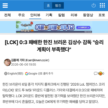
홈
웹진
전체
주요
인터뷰
기획
칼럼
리뷰
동영상
포토
[LCK]
0:3 패배한 한진 브리온 김상수 감독 "승리
계획이 부족했다"
김홍제 기자
(
Koer@inven.co.kr
)
2026-06-06 19:55
English(영문)
Google 선호 출처 추가
1
0
한진 브리온이 6일 종각 치지직 롤파크에서 진행된 '2026 LoL 챔피언스 코리
아(LCK)' 로드 투 MSI 1라운드 디플러스 기아와 대결에서 0:3으로 패배하며
탈락했다. LCK 2라운드 중반에 발전된 경기력을 보여줬던 한진 브리온이지만,
후반부에 다시 흔들렸고, 오늘은 DK에게 무기력한 패배를 당하고 말았다.