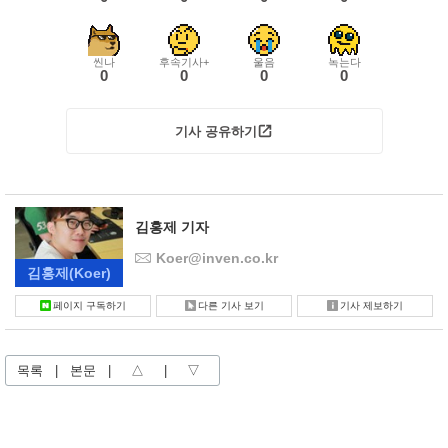
씬나
후속기사+
울음
녹는다
0
0
0
0
기사 공유하기
김홍제 기자
Koer@inven.co.kr
김홍제
(Koer)
페이지 구독하기
다른 기사 보기
기사 제보하기
목록
|
본문
|
△
|
▽