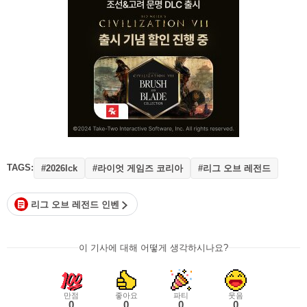
TAGS:
#라이엇 게임즈 코리아
#리그 오브 레전드
#2026lck
리그 오브 레전드 인벤
이 기사에 대해 어떻게 생각하시나요?
만점
좋아요
파티
웃음
0
0
0
0