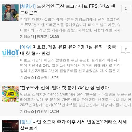
자신은 공격력에 비례해 효과 적중이 증가하고, 사망 시 불굴 상태로 부
활한다. 모...
[체험기]
도전적인 국산 로그라이트 FPS, '건즈 앤
1
드래곤즈'
김대훤 대표가 설립한 에이버튼은 게임스컴에서 신작 로그라이
트 FPS '건즈 앤 드래곤즈'를 공개했습니다. 테스트 빌드 기준, 슈
터로서의 타격감 등 기본기는 갖췄으나 복잡한 지형의 레벨 디자
인은 개선이 필요해 보입니다. 또한, 성장 트랙의 과도한 분절과
게임소개 |
정재훈
|
16:58
무기 다양성 부족 등 로그라이트 장르적 재미 측면에서도 보완이
요구됩니다. 개발사는 향후 캐릭터 추가 등을 통해 게임성을 다듬
[이슈]
미호요, 게임 유출 유저 2명 1심 유죄…중국
2
어 경쟁력을 확보할 계획입니다....
내 첫 형사 판결
미호요 게임의 미공개 콘텐츠를 무단 유포한 빌리빌리 이용자 2
명이 지난 4월 24일 열린 1심 재판에서 저작권 침해 혐의로 각각
징역 1년 2개월과 1년에 집행유예를 선고받았습니다. 이들은 지
난해 7월부터 원신 등 주요 게임의 영상을 유포해 60만 회 이상의
게임뉴스 |
김동휘
|
16:50
조회수를 기록했습니다. 미호요는 이번 판결이 새 사법해석 시행
이후 중국 내 첫 형사사건임을 강조하며 향후 무단 유출에 강경
'친구모아' 신작, 발매 첫 분기 794만 장 팔렸다
대응할 방침입니다....
닌텐도 스위치(Nintendo Switch)용 신작 '친구모아 아일랜드 두근두근
라이프'가 발매 첫 분기에 794만 장을 판매했다. 닌텐도는 6일 공시한
2027년 3월기 1분기(2026년 4~6월) 결산단신에서 해당 타이틀이 판매
를 크게 늘렸다고 밝혔다. 4월 16일 발매된 이 작품은 약 2개월 반 만에
게임뉴스 |
강민우
|
16:34
794만 장을 기록하며, 같은 기간 닌텐도 스위치...
[정보]
나인 소모처 추가 이후 시세 변동은? 거래소 시세
살펴보기