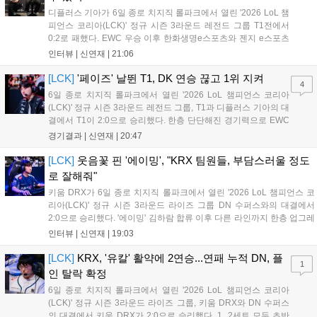
디플러스 기아가 6일 종로 치지직 롤파크에서 열린 '2026 LoL 챔
피언스 코리아(LCK)' 정규 시즌 3라운드 레전드 그룹 T1전에서
0:2로 패했다. EWC 우승 이후 한화생명e스포츠와 젠지 e스포츠
를 잡아내며 기세를 끌어올렸지만, 경기력이 제 궤도에 오른 T1은
인터뷰 |
신연재
|
21:06
확실히 강했다. 경기 종료 후 기자회견에 참석한 김대호 감독은
"오늘 져서 너무 아쉽다"...
[LCK]
'페이즈' 날뛴 T1, DK 연승 끊고 1위 지켜
4
6일 종로 치지직 롤파크에서 열린 '2026 LoL 챔피언스 코리아
(LCK)' 정규 시즌 3라운드 레전드 그룹, T1과 디플러스 기아의 대
결에서 T1이 2:0으로 승리했다. 한층 단단해진 경기력으로 EWC
우승을 기점으로 파죽지세의 연승을 이어가던 디플러스 기아를
경기결과 |
신연재
|
20:47
잠재웠다. 1세트, T1이 앞서갔다. 바텀 듀오 킬로 주도권을 잡은
T1은 첫 드래곤을 두드렸...
[LCK]
웃음꽃 핀 '에이밍', "KRX 팀원들, 부담스러울 정도
로 잘해줘"
키움 DRX가 6일 종로 치지직 롤파크에서 열린 '2026 LoL 챔피언스 코
리아(LCK)' 정규 시즌 3라운드 라이즈 그룹 DN 수퍼스와의 대결에서
2:0으로 승리했다. '에이밍' 김하람 합류 이후 다른 라인까지 한층 업그레
이드 된 경기력을 보여주며 기분 좋은 2연승을 달렸다. 경기 종료 후 기
인터뷰 |
신연재
|
19:03
자실을 찾은 '에이밍'은 한층 밝아진 모습이었다. "합류한 지...
[LCK]
KRX, '유칼' 활약에 2연승...연패 누적 DN, 플
1
인 탈락 확정
6일 종로 치지직 롤파크에서 열린 '2026 LoL 챔피언스 코리아
(LCK)' 정규 시즌 3라운드 라이즈 그룹, 키움 DRX와 DN 수퍼스
의 대결에서 키움 DRX가 2:0으로 승리했다. 1, 2세트 모두 초반