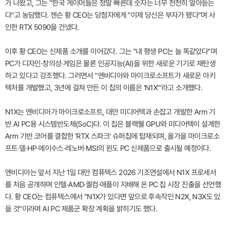
가 나왔고, 그는 "한국 게이머들은 정말 빠른데 숫자는 너무 천천히 알아듣는
다"고 농담했다. 젠슨 황 CEO는 당첨자에게 "이제 당신은 부자가 됐다"며 사
인한 RTX 5090을 건넸다.
이후 황 CEO는 신제품 소개를 이어갔다. 그는 "내 평생 PC는 늘 똑같았다"며
PC가 디자인·창의성·게임은 물론 인공지능(AI)을 위한 새로운 기기로 재탄생
하고 있다고 강조했다. 그러면서 "엔비디아와 마이크로소프트가 새로운 아키
텍처를 개발했고, 3년에 걸쳐 만든 이 칩의 이름은 'N1X'"라고 소개했다.
N1X는 엔비디아가 마이크로소프트, 대만 미디어텍과 손잡고 개발한 Arm 기
반 AI PC용 시스템반도체(SoC)다. 이 칩은 블랙웰 GPU와 미디어텍이 설계한
Arm 기반 코어를 결합한 'RTX 스파크' 슈퍼칩에 탑재되며, 올가을 마이크로소
프트·델·HP·에이수스·레노버·MSI의 윈도 PC 신제품으로 출시될 예정이다.
엔비디아는 앞서 지난 1일 대만 컴퓨텍스 2026 기조연설에서 N1X 프로세서
를 처음 공개하며 인텔·AMD·퀄컴·애플이 지배해 온 PC 칩 시장 진출을 선언했
다. 황 CEO는 컴퓨텍스에서 "N1X가 있다면 앞으로 후속작인 N2X, N3X도 있
을 것"이라며 AI PC 제품군 확장 계획을 밝히기도 했다.