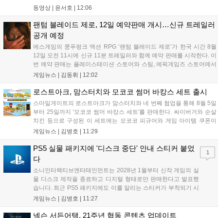
사이의 시기를 배경으로 하고 있으며, 완전히 새로운 독립형 스토
동영상 |
윤서호
|
12:06
리와 캠페인을 선보인다. 뉴욕에서 발생한 ‘그린 포이즌’ 사태 속
의 디비전 요원이 되어...
팬텀 블레이드 제로, 12일 예약판매 개시…신규 트레일러
공개 예정
에스게임의 쿵푸펑크 액션 RPG ‘팬텀 블레이드 제로’가 한국 시간 8월
12일 오전 11시에 신규 11분 트레일러와 함께 예약 판매를 시작한다. 이
번 예약 판매는 플레이스테이션 스토어와 스팀, 에픽게임즈 스토어에서
진행되며, 개발이 완료된 게임은 10월 29일 정식 출시될 예정이다. 언리
게임뉴스 |
김동휘
|
12:02
얼 엔진 5로 제작된 이 게임은 홍콩 무협 영화에서 영감을 받은 화려한
콤보 액션과 세미 오픈월드 환경을 특징으로 한다....
로스트아크, 맘스터치와 모코코 썸머 바캉스 세트 출시
스마일게이트의 로스트아크가 맘스터치와 네 번째 협업을 통해 8월 5일
부터 25일까지 '모코코 썸머 바캉스 세트'를 판매한다. 싸이버거와 순살
치킨 등으로 구성된 이 세트에는 모코코 피규어와 게임 아이템 쿠폰이
포함된다. 전국 매장 및 배달 앱으로 구매 가능하며, 수익금은 사회 공헌
게임뉴스 |
김병호
|
11:29
캠페인에 쓰일 예정이다. 팬들의 큰 호응 속에 진행되는 이번 행사의 자
세한 정보는 공식 홈페이지에서 확인 가능하다....
PS5 실물 패키지에 '디스크 중단' 안내 스티커 붙었
1
다
소니인터랙티브엔터테인먼트는 2028년 1월부터 신작 게임의 실
물 디스크 제작을 종료하고 디지털 형태로만 판매한다고 발표했
습니다. 최근 PS5 패키지에도 이를 알리는 스티커가 부착되기 시
작했으며, 기존 디스크는 계속 이용 가능합니다. 7월 31일 실적
게임뉴스 |
김병호
|
11:27
발표에서 소니 측은 이용자 반발을 인지하고 있으나 디지털 전환
은 신중히 추진하겠다고 밝혔습니다. 향후 지역별 유통 방식은 미
넥슨 서든어택, 21주년 협동 콘텐츠 업데이트