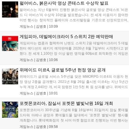
베일을 벗는다. 또한 북미 스튜디오가 개발 중인 길드워3는 B2B
펄어비스, 붉은사막 영상 콘테스트 수상작 발표
관에 출품되어 글로벌 시장 공략에 나선다. 엔씨는 이번 행사를
펄어비스는 지난 6월부터 진행한 붉은사막 글로벌 영상 콘테스트 '비욘
통해 전 세계 이용자와의 접점을 확대하고 신작에 대한 기대감을
드 디 어비스'의 수상작 10편을 발표했습니다. 전 세계 이용자가 참여한
극대화할 계획이다....
이번 행사는 창의적인 플레이와 스토리텔링을 기준으로 선정되었으며,
수상자들에게는 펄어비스 사옥 '홈 원' 초청 혜택과 기념 주화 및 굿즈가
게임뉴스 |
김병호
|
10:09
제공될 예정입니다. 붉은사막은 광활한 오픈월드 파이웰을 배경으로 주
인공 클리프의 여정을 담은 액션 어드벤처 게임으로 기대를 모으고 있습
게임피아, 데빌메이크라이 5 스위치 2판 예약판매
니다....
게임피아는 캡콤과 협력하여 닌텐도 스위치 2용 데빌메이크라이 5 데빌
헌터 에디션의 패키지 예약판매를 2026년 8월 7일부터 시작한다고 밝
혔다. 전 세계 1,100만 장 이상 팔린 명작을 60fps로 최적화한 이 게임은
한국어를 공식 지원하며, 본편 외 다양한 추가 콘텐츠가 포함된다. 국내
게임뉴스 |
김병호
|
10:06
정식 발매일은 2026년 8월 28일이며, 예약판매는 소프라노 등 온라인
쇼핑몰에서 진행된다. 청소년 이용 불가 등급이다....
위메이드 미르4, 글로벌 5주년 헌정 영상 공개
위메이드가 글로벌 서비스 5주년을 맞은 MMORPG 미르4의 이용자 헌
정 영상 2종을 공개했다. 2021년 8월 26일 출시된 미르4는 지난 5년간
누적 계정 2,440만 개, 비곡 점령전 1만 5천 회 등 성과를 냈다. 위메이드
는 감사의 의미를 담은 오리지널 음원 뮤직비디오와 성과 정리 영상을
게임뉴스 |
김병호
|
10:01
공식 유튜브에 공개했으며, 향후 꾸준한 업데이트로 이용자와 함께 성장
하겠다는 의지를 밝혔다....
포켓몬코리아, 잠실서 포켓몬 별빛낙원 16일 개최
포켓몬코리아가 30주년을 기념해 8월 16일부터 31일까지 잠실 롯데월
드타워 아레나 광장과 롯데월드몰 일대에서 ‘포켓몬 별빛낙원’ 행사를
개최합니다. 롯데백화점의 첫 서머 마켓 협업으로 진행되는 이번 행사는
초대형 잉어킹 수로와 LED 폭포 등 신비로운 테마 공간과 팝업스토어,
게임뉴스 |
김병호
|
09:58