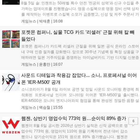
8월 5일 솔: 인챈트는 50레벨 특수 던전 '천궁의 성역'과 신규 수집을 추
가하는 업데이트를 진행했습니다. 영웅 스킬북으로 영웅 장비 선택 상자
를 제작하는 이벤트로 스킬북 소모가 급증했고, 신성 및 저주 주문서 가
격은 소폭 상승했습니다. 나인 코어 시세는 보합세를 유지 중이며, 신의
게임뉴스 |
박재훈
|
16:08
탑 관련 아이템은 사냥터 발견으로 가격이 안정화되었습니다. 상급 재료
수요는 늘었으나 일반 재료는 현상을 유지하고 있으며, 영웅 등급 장비
포켓몬 컴퍼니, 실물 TCG 카드 '리셀러' 근절 위해 칼 빼
와 무기는 서버별로 등락을 보이고 있습니다....
들었다
포켓몬 컴퍼니가 카드팩 리셀러 근절을 위해 일본 공식 온라인 스토어
내 구매 인증 절차를 강화했다. 앞으로 30주년 기념팩 등 특정 상품을 구
매하려면 일본 거주자임을 증명하는 마이넘버카드 기반 디지털 신분증
이 필수다. 해당 상품들은 온라인 추첨제로만 판매되며, 이번 조치는 과
게임뉴스 |
윤홍만
|
16:07
도한 가격 급등을 막기 위한 특단의 대책이다. 향후 포켓몬 컴퍼니의 이
러한 정책이 시장 물량 안정화에 어떤 영향을 미칠지 업계의 이목이 쏠
사운드 디테일과 착용감 잡았다... 소니, 프로페셔널 이어
리고 있다....
폰 'IER-M500' 공개
소니코리아가 8월 6일 라이브 공연 및 정밀 사운드 모니터링 환경에 최
적화된 프로페셔널 인이어 모니터링 이어폰 'IER-M500'을 출시했다.
IER-M500은 모니터 엔지니어와의 협업을 통해 완성된 정밀한 음향 설
계와 뛰어난 수동 차음 성능을 갖춰, 외부 소음이 많은 환경에서도 디테
게임뉴스 |
백승철
|
15:55
일한 사운드를 전달하는 것이 특징이다. 인체공학적 디자인과 독자적인
피팅 서포터를 적용해 장시간 착용 시에도 안정적이고 편안한 환경을 제
웹젠, 상반기 영업수익 773억 원…순이익 89% 증가
6
공한다....
웹젠이 8월 6일 공시한 2026년 상반기 실적은 신작 공백으로 영
업수익 773억 원, 영업이익 110억 원을 기록하며 전년 대비 감소
했으나 당기순이익은 151억 원으로 89% 증가했습니다. 웹젠은