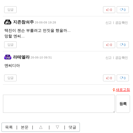
답글
0
0
지존참쇠주
26-06-09 19:28
신고
|
공감 확인
택진이 젠슨 부를려고 먼짓을 했을까...
망할 엔씨...
답글
0
0
라테엘라
26-06-10 09:51
신고
|
공감 확인
엔씨디아
답글
0
0
새로고침
등록
목록
|
본문
|
△
|
▽
|
댓글