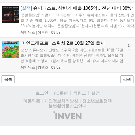
F&B 부스를 운영합니다. 사전예약은 8월 7일과 18일 롯데온 및 롯데백
화점몰에서 진행되며, 방문객에게는 프로모 카드 등 다양한 혜택이 제공
[실적]
슈퍼패스트, 상반기 매출 1065억…전년 대비 38%↑
됩니다. 포켓몬과 함께하는 이번 여름 축제는 포켓몬 공식 홈페이지를
'운빨존많겜' 개발사 111퍼센트의 지주사 슈퍼패스트가 올해 상반기 연
통해 상세 내용을 확인할 수 있습니다....
결 기준 매출 1,065억 원을 기록했다고 6일 밝혔다. 전년 동기보다
38.4% 늘어난 수치다. '운빨존많겜'과 '협타디(협동 타워 디펜스)'가 각각
629억 원과 329억 원을 올려 전체 매출의 90%를 채웠다. 특히 2024년
게임뉴스 |
이두현
|
09:53
10월 출시된 협타디는 전년 동기 대비 약 8.7배 성장...
'마인크래프트', 스위치 2로 10월 27일 출시
1
모장 스튜디오가 닌텐도 스위치 2용 마인크래프트를 10월 27일
출시한다고 발표했습니다. 이번 버전은 선명한 비주얼 옵션을 기
본 적용해 조명과 그림자 효과를 강화했으며, 슈퍼 마리오 매시업
팩도 업데이트됩니다. 기존 월드 이관이 가능하며 디지털 업그레
게임뉴스 |
김병호
|
09:52
이드 경로도 제공될 예정이나 구체적인 가격과 조건은 추후 공개
됩니다. 일부 환경에서는 해당 그래픽 옵션이 제한될 수 있습니
목록
검색
다....
로그인
PC화면
퀵링크
설정
청소년보호정책
이용약관
개인정보처리방침
불법촬영물신고안내
(주)
인
벤