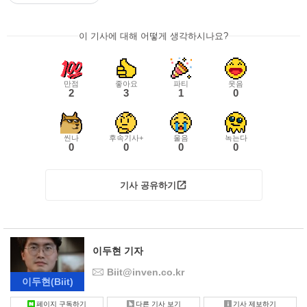
이 기사에 대해 어떻게 생각하시나요?
만점
좋아요
파티
웃음
2
3
1
0
씬나
후속기사+
울음
녹는다
0
0
0
0
기사 공유하기
이두현 기자
Biit@inven.co.kr
이두현
(Biit)
페이지 구독하기
다른 기사 보기
기사 제보하기