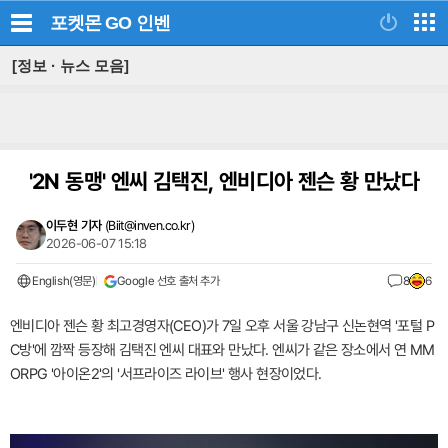
포켓몬 GO
인벤
[정보 · 뉴스 모음]
'2N 동맹' 엔씨 김택진, 엔비디아 젠슨 황 만났다
이두현 기자
(
Biit@inven.co.kr
)
2026-06-07 15:18
English(영문)
Google 선호 출처 추가
8
6
엔비디아 젠슨 황 최고경영자(CEO)가 7일 오후 서울 강남구 신논현역 '포털 P
C방'에 깜짝 등장해 김택진 엔씨 대표와 만났다. 엔씨가 같은 장소에서 연 MM
ORPG '아이온2'의 '서프라이즈 라이브' 행사 현장이었다.