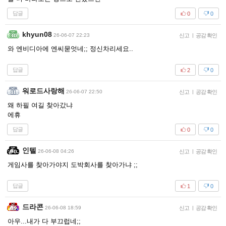
답글
0
0
khyun08
26-06-07 22:23
신고
|
공감 확인
와 엔비디아에 엔씨묻엇네;; 정신차리세요..
답글
2
0
워로드사랑해
26-06-07 22:50
신고
|
공감 확인
왜 하필 여길 찾아갔냐
에휴
답글
0
0
인텔
26-06-08 04:26
신고
|
공감 확인
게임사를 찾아가야지 도박회사를 찾아가냐 ;;
답글
1
0
드라콘
26-06-08 18:59
신고
|
공감 확인
아우...내가 다 부끄럽네;;