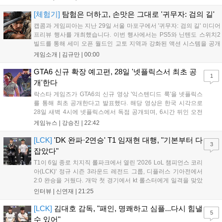
진은 정해진 공략법 대신 플레이어의 선택에 따른 사무라이 액션을 구현
하고자 했으며, 실제 검술 전문가의 모션 캡처를 통해 리얼리티를 극대
[체험기]
탐험은 더하고, 손맛은 그대로 '귀무자: 검의 길'
화했다. 세계관을 새롭게 재구성한 이번 신작은 기존 시리즈와 설정은
캡콤과 게임피아는 지난 29일 서울 마포구에서 '귀무자: 검의 길' 미디어
다르지만, 특유의 통쾌한 손맛과 다크 판타지 분위기를 충실히 담아내어
프리뷰 행사를 개최했습니다. 이번 행사에서는 PS5와 닌텐도 스위치2
시리즈 팬과 신규 이용자 모두에게 새로운 재미를 선사할 예정이다....
빌드를 통해 세미 오픈 월드인 교토 지역과 강화된 액션 시스템을 공개
했습니다. 주인공 미야모토 무사시가 오니를 정화하는 과정을 담았으며,
게임소개 |
김규만
|
00:00
패링과 혼 흡수 등 전략적 전투 요소가 특징입니다. 정식 출시를 앞두고
탄탄한 게임성을 선보여 기대감을 높였습니다....
GTA6 신규 확장 예고편, 28일 '넷플릭스서 최초 공
1
개'한다
락스타 게임즈가 GTA6의 신규 영상 '익스텐디드 룩'을 넷플릭스
를 통해 최초 공개한다고 발표했다. 해당 영상은 한국 시각으로
28일 새벽 4시에 넷플릭스에서 독점 공개되며, 6시간 뒤인 오전
10시부터 공식 유튜브와 홈페이지에서도 확인할 수 있다. 기존보
게임뉴스 |
강승진
|
22:42
다 게임플레이 비중이 클 것으로 기대되는 가운데, 넷플릭스와의
이례적인 협업이 향후 게임 마케팅 방식에 어떤 변화를 가져올지
[LCK]
'DK 완파·2연승' T1 임재현 대행, "기본부터 다
3
전 세계 팬들의 이목이 쏠리고 있다....
잡았다"
T1이 6일 종로 치지직 롤파크에서 열린 '2026 LoL 챔피언스 코리
아(LCK)' 정규 시즌 3라운드 레전드 그룹, 디플러스 기아전에서
2:0 완승을 거뒀다. 개막 첫 경기에서 kt 롤스터에게 일격을 맞았
지만, 젠지 e스포츠의 홈 경기에서 원정 승리를 챙기며 분위기를
인터뷰 |
신연재
|
21:25
다잡은 T1은 이날 게임에서는 경기력이 완전히 제 궤도에 오른 듯
한 모습이었다. 다음은...
[LCK]
김대호 감독, "패인, 명쾌하고 심플...다시 힘낼
5
수 있어"