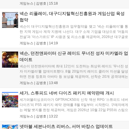
하반기부터 신작 공세를 예고하며 전략게임 '프로젝트 D1'의 정보
게임뉴스 |
김병호
|
15:18
공개와 '게이트 오브 게이츠'의 추가 정보를 발표할 계획입니다.
또한 '테르비스'는 일본 코미케에 출품하며 해외 시장 공략을 강화
넥슨 리플레이, 대구디지털혁신진흥원과 게임산업 육성
합니다. 김태영 대표는 내년 신작 출시를 위해 하반기 적극적인
협약
사업 일정을 추진하고 주주가치 제고에 힘쓰겠다고 밝혔습니
넥슨이 대구디지털혁신진흥원과 업무협약을 맺고 '넥슨 리플레이'를 통
다....
한 지역 게임사 제작 지원에 나선다. 대구 소재 기업을 대상으로 '어둠의
전설'과 '아스가르드' IP 사용권 및 리소스를 제공하며, 2026년 대구글로
벌게임센터 제작지원 사업으로 추진된다. 넥슨은 심사에 직접 참여해 완
게임뉴스 |
김병호
|
14:19
성도 높은 신작 발굴을 도울 예정이며, 향후 지역 게임산업과의 동반 성
장을 위한 협력을 지속 확대해 나갈 방침이다....
넥슨, 던전앤파이터 신규 레이드 무너진 성자 미카엘라 업
데이트
넥슨이 던전앤파이터에 최대 12인이 도전하는 최상위 레이드 '무너진 성
자 미카엘라'를 업데이트했다. 8월 20일까지 레이드 클리어 미션을 달성
하면 전용 칭호와 아바타 등 보상을 제공하며, 선착순 20개 공격대에는
명예 보상을 지급한다. 또한 9월 10일까지 서비스 21주년 기념 이벤트가
게임뉴스 |
김병호
|
13:48
진행되어 전직 변경의 서와 아바타 풀세트 등을 증정하며, 낚시 미니게
임인 아라드 수족관 메이커를 통해 다양한 아이템을 교환할 수 있다. 상
세가, 스튜피드 네버 다이즈 패키지 예약판매 개시
세 정보는 공식 홈페이지에서 확인 가능하다....
세가퍼블리싱코리아가 GPTRACK50의 신작 액션 RPG '스튜피드 네버
다이즈'의 PS5 패키지 예약 판매를 8월 6일부터 시작한다. 구매자에게
는 메탈 뱃지를 한정 제공하며, 게임은 2026년 10월 22일 PS5와 스팀으
로 정식 출시된다. 좀비 주인공 데이비가 보디 해킹과 스타일 이트 능력
게임뉴스 |
김병호
|
13:22
을 활용해 이세계 던전을 공략하는 하극상 액션이 특징이며, 디지털 디
럭스판 등 다양한 에디션도 함께 발매될 예정이다....
넷마블 세븐나이츠 리버스, 서머 바캉스 업데이트