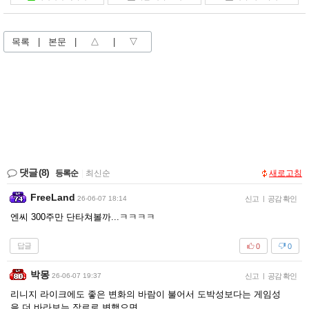
목록
|
본문
|
△
|
▽
댓글
(8)
등록순
|
최신순
새로고침
FreeLand
26-06-07 18:14
신고
|
공감 확인
엔씨 300주만 단타쳐볼까...ㅋㅋㅋㅋ
답글
0
0
박몽
26-06-07 19:37
신고
|
공감 확인
리니지 라이크에도 좋은 변화의 바람이 불어서 도박성보다는 게임성
을 더 바라보는 장르로 변했으면