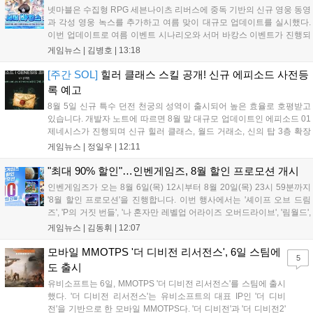
넷마블은 수집형 RPG 세븐나이츠 리버스에 중독 기반의 신규 영웅 동영
과 각성 영웅 녹스를 추가하고 여름 맞이 대규모 업데이트를 실시했다.
이번 업데이트로 여름 이벤트 시나리오와 서머 바캉스 이벤트가 진행되
며, 7일간 출석 시 수영복 세인 코스튬과 전설 장신구 상자 등 풍성한 보
게임뉴스 |
김병호
|
13:18
상을 제공한다. 또한 미션 수행을 통해 장비를 강화하는 비스킷의 모루
이벤트도 열리며, 강화 횟수에 따른 보상과 상위 100명에게는 특별 랭킹
[주간 SOL]
힐러 클래스 스킬 공개! 신규 에피소드 사전등
보상이 주어진다. 넷마블은 이번 이벤트를 통해 이용자들에게 다채로운
록 예고
즐길 거리를 제공할 예정이다....
8월 5일 신규 특수 던전 천궁의 성역이 출시되어 높은 효율로 호평받고
있습니다. 개발자 노트에 따르면 8월 말 대규모 업데이트인 에피소드 01
제네시스가 진행되며 신규 힐러 클래스, 월드 거래소, 신의 탑 3층 확장
등이 예고되었습니다. 또한 8일에는 신권 선출이 예정되어 있어 게임 내
게임뉴스 |
정일우
|
12:11
판도 변화가 예상되며, 사전 등록과 다양한 이벤트가 함께 진행 중입니
다....
"최대 90% 할인"…인벤게임즈, 8월 할인 프로모션 개시
인벤게임즈가 오는 8월 6일(목) 12시부터 8월 20일(목) 23시 59분까지
'8월 할인 프로모션'을 진행합니다. 이번 행사에서는 '셰이프 오브 드림
즈', 'P의 거짓 번들', '나 혼자만 레벨업 어라이즈 오버드라이브', '림월드',
'아랑전설 시티 오브 더 울브스', '팰월드' 등 인기 타이틀을 최대 90% 할
게임뉴스 |
김동휘
|
12:07
인된 가격에 제공합니다. 인벤게임즈를 통해 구매 시 할인가 적용은 물
론 네이버페이 포인트 추가 적립 혜택도 받을 수 있으며, 자세한 내용은
모바일 MMOTPS '더 디비전 리서전스', 6일 스팀에
5
공식 네이버 스마트 스토어에서 확인 가능합니다....
도 출시
유비소프트는 6일, MMOTPS '더 디비전 리서전스'를 스팀에 출시
했다. '더 디비전 리서전스'는 유비소프트의 대표 IP인 '더 디비
전'을 기반으로 한 모바일 MMOTPS다. '더 디비전'과 '더 디비전2'