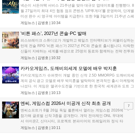
정입니다....
넥슨이 서든어택 서비스 21주년을 맞아 대규모 업데이트를 진행했다. 8
월 27일까지 최대 4인 협동 점프 콘텐츠 'UP투게더'를 운영하며, 단계별
미션 완수 시 영구제 아이템을 지급한다. 또한 9월 3일까지 21주년 스페
셜 교환소와 웹 이벤트, 출석 챌린지 등 다채로운 행사를 연다. 8월 9일까
게임뉴스 |
김병호
|
10:34
지 채팅 이벤트, 8월 20일까지 버닝 이벤트와 PC방 파티, 마이건마트를
운영하며 혜택을 제공한다. 특히 8월 6일 오후 8시에는 공식 SOOP 채널
'비튼 패스', 2027년 콘솔·PC 발매
에서 '2026 시즌3 서든라이브' 생방송을 통해 업데이트를 소개하고 시청
피스브레이크 스튜디오가 개발하고 웨일즈 인터랙티브가 퍼블리싱하는
자에게 다양한 보상을 지급할 예정이다....
턴제 전술 RPG '비튼 패스'가 2027년 PC와 콘솔로 출시됩니다. 타락한
신들이 지배하는 세계를 배경으로 25명의 동료와 함께하는 전략 전투와
듀얼 잡 시스템이 특징입니다. 킥스타터 펀딩을 성공적으로 마친 이 게
게임뉴스 |
김병호
|
10:32
임은 향후 스팀, PS5, Xbox, 스위치로 발매될 예정이나 구체적인 출시일
은 미정입니다....
카카오게임즈, 도깨비의세계 모델에 배우 박지훈
카카오게임즈가 슈퍼캣이 개발 중인 신작 2.5D MMORPG 도깨비의세
계의 공식 광고 모델로 배우 박지훈을 발탁하며 본격적인 출시 마케팅에
나섰다. 이 게임은 멸귀수도전을 기반으로 한 한국적 세계관과 도트 그
래픽이 특징이다. 오는 8월 사전등록을 시작으로 9월에는 쇼케이스를 통
게임뉴스 |
김병호
|
10:13
해 상세 콘텐츠를 공개하며, 10월 정식 출시를 앞두고 있다. 카카오게임
즈는 박지훈의 이미지를 활용해 게임의 독창적인 재미를 알릴 계획이
엔씨, 게임스컴 2026서 미공개 신작 최초 공개
7
다....
엔씨소프트가 8월 26일 독일 쾰른에서 열리는 게임스컴 2026에
참가해 글로벌 신작 3종을 공개한다. 개막 전야제인 ONL 무대에
서 아이온2, 신더시티, 프로젝트 본파이어의 트레일러와 정식 타
이틀이 발표될 예정이다. 특히 아이온2는 9월 30일 얼리액세스를
게임뉴스 |
김병호
|
10:11
앞두고 있으며, 프로젝트 본파이어는 이번 행사를 통해 처음으로