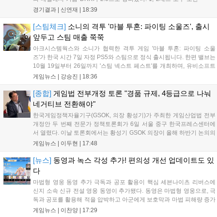
부터 앞서나갔고, 별다른 위기 없이 승리를 꿰찼다. DN 수퍼스는
경기결과 |
신연재
|
18:39
이번 패배로 플레이-인 진출 실패를 확정했다. 1세트, 키움 DRX
의 출발이 매우 좋...
[스팀체크]
소니의 격투 '마블 투혼: 파이팅 소울즈', 출시
앞두고 스팀 매출 쭉쭉
아크시스템웍스와 소니가 협력한 격투 게임 '마블 투혼: 파이팅 소울
즈'가 한국 시간 7일 자정 PS5와 스팀으로 정식 출시됩니다. 한편 밸브는
10월 19일부터 26일까지 '스팀 넥스트 페스트'를 개최하며, 유비소프트
의 '더 디비전 리서전스'가 스팀에 출시되었고, 농장 시뮬레이션 '돌록 타
게임뉴스 |
강승진
|
18:36
운'은 얼리액세스를 마치고 정식 서비스를 시작했습니다. 이번 신작들은
각기 다른 장르에서 이용자들의 기대를 모으고 있습니다....
[종합]
게임법 전부개정 토론 "경품 규제, 4등급으로 나눠
네거티브 전환해야"
한국게임정책자율기구(GSOK, 의장 황성기)가 주최한 게임산업법 전부
개정안 두 번째 전문가 정책토론회가 6일 서울 중구 한국프레스센터에
서 열렸다. 이날 토론회에서는 황성기 GSOK 의장이 올해 하반기 논의의
주요 쟁점과 성과를 짚은 데 이어, 박종현 한양대 법학전문대학원 교수
게임뉴스 |
이두현
|
17:48
가 게임진흥원 등 게임 관련 거버넌스를, 이병찬 법무법인 온새미로 변
호사가 게임 등...
[뉴스]
동영과 녹스 각성 추가! 편의성 개선 업데이트도 있
다
마법형 영웅 동영 추가 극독과 공포 활용이 핵심 세븐나이츠 리버스에
신지 소속 신규 전설 영웅 동영이 추가됐다. 동영은 마법형 영웅으로, 극
독과 공포를 활용해 적을 압박하고 아군에게 보호막과 마법 피해량 증가
를 제공하는 것이 특징이다. 패시브 황천의 동행자는 동영의 핵심이다.
게임뉴스 |
이찬양
|
17:29