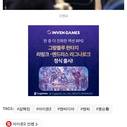
©엔씨
TAGS:
#김택진
#아이온2
#엔비디아
#엔씨
#젠슨황
아이온2 인벤