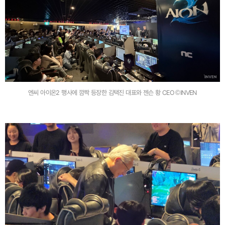
엔씨 아이온2 행사에 깜짝 등장한 김택진 대표와 젠슨 황 CEO ©INVEN