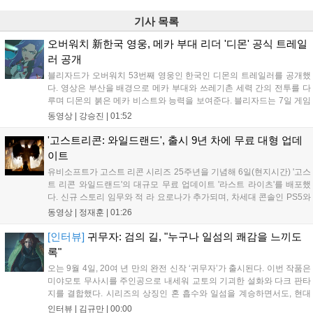
기사 목록
오버워치 新한국 영웅, 메카 부대 리더 '디몬' 공식 트레일
러 공개
블리자드가 오버워치 53번째 영웅인 한국인 디몬의 트레일러를 공개했
다. 영상은 부산을 배경으로 메카 부대와 쓰레기촌 세력 간의 전투를 다
루며 디몬의 붉은 메카 비스트와 능력을 보여준다. 블리자드는 7일 게임
플레이 영상 공개를 시작으로 10일 시즌4 트레일러를 선보이며, 11일 시
동영상 |
강승진
|
01:52
작되는 시즌4를 통해 디몬을 정식 출시할 예정이다. 향후 메카 부대와 탈
론의 대립이 본격화될 전망이다....
'고스트리콘: 와일드랜드', 출시 9년 차에 무료 대형 업데
이트
유비소프트가 고스트 리콘 시리즈 25주년을 기념해 6일(현지시간) '고스
트 리콘 와일드랜드'의 대규모 무료 업데이트 '라스트 라이츠'를 배포했
다. 신규 스토리 임무와 적 라 요로나가 추가되며, 차세대 콘솔인 PS5와
Xbox Series X|S에서 4K 60FPS를 지원한다. 또한 편의성 개선과 함께
동영상 |
정재훈
|
01:26
과거 콘텐츠가 복원되어 기존 및 신규 이용자 모두에게 새로운 즐길 거
리를 제공한다....
[인터뷰]
귀무자: 검의 길, "누구나 일섬의 쾌감을 느끼도
록"
오는 9월 4일, 20여 년 만의 완전 신작 ‘귀무자’가 출시된다. 이번 작품은
미야모토 무사시를 주인공으로 내세워 교토의 기괴한 설화와 다크 판타
지를 결합했다. 시리즈의 상징인 혼 흡수와 일섬을 계승하면서도, 현대
적인 검극 액션과 '무너뜨리기 일섬'을 더해 전투의 깊이를 더했다. 개발
인터뷰 |
김규만
|
00:00