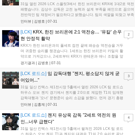
31일 열린 2026 LCK 스플릿3에서 한진 브리온이 KRX에 1대2로 역전
패했습니다. 김상수 감독은 교전 능력과 설계 부족을 패인으로 꼽으며
전반적인 팀 재정비가 필요하다고 밝혔습니다. 팀의 색깔을 되찾고 부족
한 점을 보완해 다음 경기에서는 반드시 발전된 모습으로 돌아오겠다고
인터뷰 |
김병호
|
07-31
다짐했습니다. 팬들의 응원에 감사함을 전하며 남은 기간 동안 철저한
분석과 회의를 통해 경기력을 개선하겠다는 의지를 보였습니다....
[LCK]
KRX, 한진 브리온에 2:1 역전승… ‘유칼’ 손우
2
현 안정적 활약
KRX가 한진 브리온과의 풀세트 접전 끝에 패승승 역전승을 거두
며 귀중한 승리를 챙겼습니다. 1세트는 한진 브리온이 카밀의 활
약으로 가져갔으나, 2세트부터 KRX가 판테온과 애니 조합을 앞
세워 반격했습니다. 마지막 3세트에서 프로그의 슈퍼플레이로 승
경기결과 |
김병호
|
07-31
기를 잡은 KRX는 31분경 한타 대승으로 경기를 마무리했습니다.
유칼의 안정적인 활약이 돋보인 이번 경기는 향후 리그 순위 경쟁
[LCK 로드쇼]
임 감독대행 "젠지, 평소답지 않게 굳
3
에 큰 영향을 미칠 전망입니다....
어있어..."
31일 일산 킨텍스 제1전시장 5홀에서 열린 2026 LCK 팀 로드쇼
하우스 오브 젠지 경기에서 젠지를 2:0으로 제압한 T1의 임재현
감독대행과 '오너' 문현준이 승리 소감을 밝혔다. 먼저 경기 총평
에 대해 임재현 감독대행은 "1세트는 큰 실수 없이 깔끔했고, 2세
인터뷰 |
김홍제
|
07-31
트는 초반을 불리하게 시작했으나 비원딜이 아니라 밸류를 믿고
잘 풀어냈다"고 평가했다. '...
[LCK 로드쇼]
젠지 유상욱 감독 "2세트 역전의 원
4
인...너무 급했다"
31일 일산 킨텍스 제1전시장 5홀에서 펼쳐진 2026 LCK 팀 로드
쇼 하우스 오브 젠지 T1과 젠지의 대결은 T1의 2:0 승리로 끝났