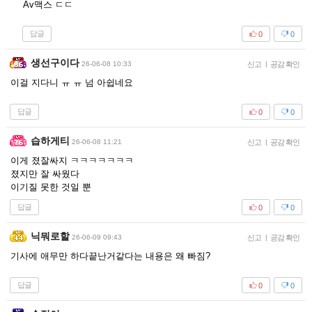
Av맥스 ㄷㄷ
답글
0
0
생선구이다
26-06-08 10:33
신고
|
공감 확인
이걸 지다니 ㅠ ㅠ 넘 아쉽네요
답글
0
0
습하게티
26-06-08 11:21
신고
|
공감 확인
이게 졌잘싸지 ㅋㅋㅋㅋㅋㅋㅋ
졌지만 잘 싸웠다
이기질 못한 것일 뿐
답글
0
0
닉뭐로할
26-06-09 09:43
신고
|
공감 확인
기사에 애무만 하다끝난거같다는 내용은 왜 빠짐?
답글
0
0