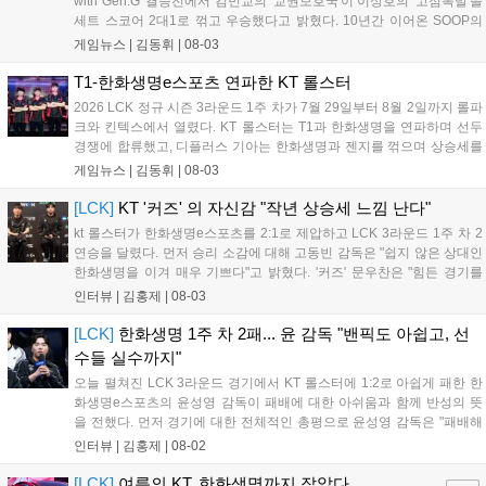
with Gen.G' 결승전에서 김민교의 '교권보호국'이 이상호의 '고점폭발'을
세트 스코어 2대1로 꺾고 우승했다고 밝혔다. 10년간 이어온 SOOP의
대표 e스포츠 콘텐츠인 멸망전은 스트리머들이 팀을 구성해 대결하는
게임뉴스 |
김동휘
|
08-03
방식으로, 이번 결승은 Gen.G와의 협업으로 진행됐다. 우승팀 교권보호
국은 상금 2,500만 원과 젠지 선수 합동 방송 기회를 얻었으며, 파이널
T1-한화생명e스포츠 연파한 KT 롤스터
MVP는 김레인이 선정되었다. 이번 행사는 많은 팬들의 관심을 모으며
2026 LCK 정규 시즌 3라운드 1주 차가 7월 29일부터 8월 2일까지 롤파
성황리에 종료되었다....
크와 킨텍스에서 열렸다. KT 롤스터는 T1과 한화생명을 연파하며 선두
경쟁에 합류했고, 디플러스 기아는 한화생명과 젠지를 꺾으며 상승세를
입증했다. 라이즈 그룹에서는 농심 레드포스가 유일하게 2연승을 기록
게임뉴스 |
김동휘
|
08-03
했으며, DN 수퍼스는 18연패를 끊고 4개월 만에 귀중한 승리를 챙겼다.
이번 주 차에는 루시드의 통산 2,000어시스트와 리헨즈의 통산 500킬
[LCK]
KT '커즈' 의 자신감 "작년 상승세 느낌 난다"
달성 등 주요 기록도 함께 작성되었다....
kt 롤스터가 한화생명e스포츠를 2:1로 제압하고 LCK 3라운드 1주 차 2
연승을 달렸다. 먼저 승리 소감에 대해 고동빈 감독은 "쉽지 않은 상대인
한화생명을 이겨 매우 기쁘다"고 밝혔다. '커즈' 문우찬은 "힘든 경기를
예상했고 실제로도 쉽지 않았지만, 우리의 장점을 잘 살려 승리해 기분
인터뷰 |
김홍제
|
08-03
이 좋다"고 전했다. 이날 승리의 가장 큰 요인으로 고동빈 감독은...
[LCK]
한화생명 1주 차 2패... 윤 감독 "밴픽도 아쉽고, 선
수들 실수까지"
오늘 펼쳐진 LCK 3라운드 경기에서 KT 롤스터에 1:2로 아쉽게 패한 한
화생명e스포츠의 윤성영 감독이 패배에 대한 아쉬움과 함께 반성의 뜻
을 전했다. 먼저 경기에 대한 전체적인 총평으로 윤성영 감독은 "패배해
서 아쉽지만, 부족한 부분을 잘 보완해 다음 경기에서는 반드시 승리하
인터뷰 |
김홍제
|
08-02
겠다"고 말했다. 이어진 패인 분석에서 윤성영 감독은 "밴픽 과정에서 다
소 아쉬...
[LCK]
여름의 KT, 한화생명까지 잡았다