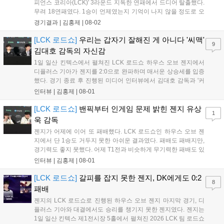
피언스 코리아(LCK)' 3라운드 지독한 연패에서 드디어 탈출했다.
무려 18연패였다. 1승이 언제였는지 기억이 나지 않을 정도로 오
래전이 맛봤던 승리의 달콤함을 3라운드 시작 후 두 번째 경기만
경기결과 |
김홍제
|
08-02
에 맛봤다. 한진 브리온은 초반 DNS의 바텀 듀오를 잡아 2킬을
기록했고, DNS는 미드 전...
[LCK 로드쇼]
우리는 갑자기 잘해진 게 아니다 '씨맥'
9
김대호 감독의 자신감
1일 일산 킨텍스에서 펼쳐진 LCK 로드쇼 하우스 오브 젠지에서
디플러스 기아가 젠지를 2:0으로 완파하며 매서운 상승세를 입증
했다. 경기 종료 후 진행된 미디어 인터뷰에서 김대호 감독과 '커
리어' 오형석은 승리 소감과 함께 최근 눈부신 경기력 향상의 비
인터뷰 |
김홍제
|
08-01
결, 그리고 팀의 성장 과정에 대한 진솔한 이야기를 전했다. Q. 하
우스 오브 젠지에서 2:0으로 승리한...
[LCK 로드쇼]
밴픽부터 인게임 문제 밝힌 젠지 유상
1
욱 감독
젠지가 어제에 이어 또 패배했다. LCK 로드쇼인 하우스 오브 젠
지에서 단 1승도 거두지 못한 아쉬운 결과였다. 패배도 패배지만,
경기력도 좋지 못했다. 어제 T1전과 비슷하게 무기력한 패배도 있
었고, 팀적인 움직임이 많이 둔해보이며 평소 알던 젠지의 모습은
인터뷰 |
김홍제
|
08-01
아니었다. 이하 젠지 유상욱 감독과 '기인' 김기인의 인터뷰 전문
이다. Q. 오늘 경기에 대한 총평...
[LCK 로드쇼]
갈피를 잡지 못한 젠지, DK에게도 0:2
8
패배
젠지의 LCK 로드쇼로 진행된 하우스 오브 젠지 마지막 경기, 디
플러스 기아와 대결에서도 승리를 챙기지 못한 젠지였다. 젠지는
1일 일산 킨텍스 제1전시장 5홀에서 펼쳐진 2026 LCK 팀 로드쇼