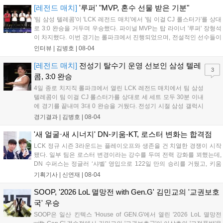
이러한 레전드 매치가 다시 열리기를 희망하며 경기를 성공적으
[레전드 매치]
'루퍼' "MVP, 혼수 선물 받은 기분"
로 마무리했다....
'팀 삼성 텔레콤'이 'LCK 레전드 매치'에서 '팀 이걸 CJ 롤스터가'를 상대
로 3:0 완승을 거두며 우승했다. 파이널 MVP는 탑 라이너 '루퍼' 장형석
이 차지했다. 이번 경기는 롤파크에서 진행되었으며, 전설적인 선수들이
모여 수준 높은 경기력을 선보였다. 선수들은 오랜만에 팬들과 소통하며
인터뷰 |
김병호
|
08-04
즐거운 시간을 보냈고, 향후에도 이러한 레전드 매치가 다시 열리기를
희망하며 경기를 성공적으로 마무리했다....
[레전드 매치]
전성기 탈수기 운영 선보인 삼성 텔레
3
콤, 3:0 완승
4일 종로 치지직 롤파크에서 열린 LCK 레전드 매치에서 팀 삼성
텔레콤이 팀 이걸 CJ 롤스터가를 상대로 세 세트 모두 30분 이내
에 경기를 끝내며 3대 0 완승을 거뒀다. 전성기 시절 삼성 갤럭시
의 탈수기 운영을 재현한 팀 삼성 텔레콤은 전 라인의 고른 성장
경기결과 |
김병호
|
08-04
과 압도적인 운영 능력을 선보이며 상대를 제압했고, 3세트 블라
인드 픽까지 완벽하게 가져오며 압도적인 경기력으로 승리를 확
'새 얼굴·새 시너지' DN-키움-KT, 로스터 변화는 합격점
정 지었다....
LCK 정규 시즌 3라운드는 플레이오프와 생존을 건 치열한 경쟁이 시작
됐다. 일부 팀은 로스터 변경이라는 강수를 두며 전력 강화를 꾀했는데,
DN 수퍼스는 정글러 ‘샤벨’ 영입으로 122일 만의 승리를 거뒀고, 키움
DRX는 ‘에이밍’ 합류 후 즉각적인 승리를 따냈다. kt 롤스터는 내부 갈등
기획기사 |
신연재
|
08-04
으로 원딜을 ‘펜리르’로 교체했으나 T1과 한화생명을 연파하며 우려를
불식시켰다. 오는 5일부터 3라운드 2주 차가 시작되는 가운데, 변화를
SOOP, '2026 LoL 멸망전 with Gen.G' 김민교의 '교권보호
준 팀들이 상승세를 이어갈지 주목된다....
국' 우승
SOOP은 일산 킨텍스 'House of GEN.G'에서 열린 '2026 LoL 멸망전