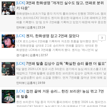
위...
[LCK]
3연패 한화생명 "개개인 실수도 많고, 연패로 분위
기 다운"
한화생명e스포츠가 5일 종각 치지직 롤파크에서 진행된 '2026 LoL 챔피
언스 코리아(LCK)' 3라운드 젠지와 중요한 대결에서 1:2로 패배하고 3연
패를 기록했다. 양 팀 모두 2연패를 기록하고 있었기 때문에 매우 중요한
경기였는데, 연패를 탈출하고 웃은 팀은 젠지였다. 한화생명e스포츠 윤
인터뷰 |
김홍제
|
23:24
성영 감독은 금일 패배에 대해 밴픽이 가장 문제였다고 말하며 패인...
[LCK]
젠지, 한화생명 잡고 2연패 끊었다
3
LCK 로드쇼에서 2연패를 기록하며 저조한 흐름을 맞이했던 젠지
가 한화생명을 상대로 2:1로 승리하며 연패를 끊었다. 반대로 한
화생명은 LCK에서 3연패를 기록하게 됐다. 젠지는 '캐니언'의 날
카로운 갱킹으로 '제우스'의 럼블을 상대로 점멸까지 빼내고 킬을
경기결과 |
김홍제
|
22:57
기록했다. 한화생명은 '쵸비'의 애니비아 알을 빼고 미드에서 킬을
따냈고, 바텀 원딜끼리 1:1 교전...
[LCK]
7연패 탈출 김상수 감독 "확실한 승리 플랜 더 필요"
5일 열린 2026 LCK 정규 시즌 3라운드 경기에서 농심 레드포스를 2:1로
제압하고 7연패 탈출에 성공한 한진 브리온의 김상수 감독과 서포터 '남
궁' 남궁성훈이 승리 소감을 전했다. 먼저 7연패를 끊어낸 것에 대해 김
상수 감독은 "이겨서 정말 기쁘고 잘해준 선수들에게 고맙다"고 전했고,
인터뷰 |
김홍제
|
19:59
'남궁' 남궁성훈 역시 "연패를 끊어낼 수 있어서 기쁘다"라고 말...
[LCK]
접전 끝에 거둔 승리... 한진 브리온! 농심 꺾고 7연
패 탈출
한진 브리온이 5일 종각 치지직 롤파크에서 진행된 '2026 LoL 챔피언스
코리아(LCK)' 3라운드 농심 레드포스와 대결에서 2:1로 승리하며 7연패