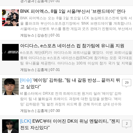
경기결과 |
김홍제
|
07-31
첫 킬을 따냈다. 하지만, 이어진 교전에서 빠르게 합류...
BNK 피어엑스, 8월 1일 서울/부산서 '브랜드데이' 연다
BNK 피어엑스는 오는 8월 1일 토요일 LCK 농심레드포스전에 맞춰 서
울 롤파크와 부산이스포츠경기장에서 'BNK 브랜드데이'를 개최합니다.
서울에서는 이벤트 부스를 통한 게임과 굿즈 판매가 진행되며, 부산에서
는 뷰잉파티와 함께 스탬프 투어, 미션 게임 등 다양한 체험형 콘텐츠가
게임뉴스 |
강승진
|
07-31
마련됩니다. 부산 행사는 공식 인스타그램을 통해 사전 신청할 수 있으
며, 팬들에게 BNK와 피어엑스가 만드는 브랜드 가치를 직접 경험할 기
아디다스, e스포츠 네이션스 컵 참가팀에 유니폼 지원
회를 제공할 예정입니다....
e스포츠 재단(EF)가 아디다스와 파트너십을 맺었다. 이번 파트너십을
통해 아디다스는 e스포츠 네이션스컵(ENC)에 참가하는 모든 국가대표
팀 유니폼을 제공한다. 아디다스는 100개 이상의 참가 국가 및 지역을
위해 맞춤형 경기복을 디자인 및 제작하며, 2,000여 명의 선수와 코치를
게임뉴스 |
김홍제
|
07-31
포함한 각 대표팀은 자국의 정체성을 반영한 특별한 디자인의 유니폼과
트레이...
[이슈]
'에이밍' 김하람, "팀 내 갈등 반성... 끝까지 뛰
29
고 싶었다"
kt 롤스터에서 DRX로 전격 트레이드된 원거리 딜러 '에이밍' 김하
람이 팀 내 불화설과 트레이드 과정에 대한 입장을 밝혔다. '에이
밍' 김하람은 "팀 발전 과정의 피드백 중 견해 차이로 상대 선수와
감정적인 언쟁이 오갔고, 이 과정에서 부적절한 언행을 주고받은
게임뉴스 |
김홍제
|
07-30
점에 대해 깊이 반성하고 있다"고 전했다. 이후 코칭스태프 면담
을 통해 프로로서 비즈니스적 관계...
[LCK]
EWC부터 이어진 DK의 위닝 멘탈리티, "젠지
2
전도 자신있다"