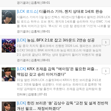
하우스 오브 젠지 디플러스 기아와 3라운드 경기에서 0:2로 완패
경기결과 |
김홍제
|
08-01
했다. 2세트 초반, 서로 굉장히 공격적인 움직임을 보여줬다. 미드
부터 바텀, 탑 모두 교전이...
[LCK 로드쇼]
디플러스 기아, 젠지 상대로 1세트 완승
디플러스 기아가 1일 일산 킨텍스 제1전시장 5홀에서 펼쳐진 2026 LCK
팀 로드쇼 하우스 오브 젠지, 젠지와 1세트를 승리하며 지난 EWC 기세
를 계속 이어가고 있다. '루시드' 리 신은 탑 갱킹으로 '기인'의 나르를 깔
끔하게 잡았다. 그리고 '캐니언'의 스카너가 바텀으로 향했을 때 리 신이
경기결과 |
김홍제
|
08-01
다시 탑으로 향해 다이브로 나르를 또 잡았다. 대신 젠지는...
[LCK]
농심, BFX 2:1로 잡고 3라운드 2연승 성공
1
1일 종각 치지직 롤파크에서 진행된 '2026 LoL 챔피언스 코리아
(LCK)' 3라운드 BNK 피어엑스와 농심 레드포스의 대결은 농심의
2:1 승리로 끝났다. BFX는 상대 정글까지 들어가 '리헨즈'의 쉔을
잡고 먼저 첫 킬을 따냈다. '랩터'의 자르반은 탑으로 향해 '킹겐'의
경기결과 |
김홍제
|
08-01
럼블까지 잡아냈고, 1세트 적극적으로 상대 정글에 또 들어갔지
만 농심이 자르반...
[LCK]
KRX 조재읍 감독 “‘에이밍’은 필요한 퍼즐…
1
책임감 갖고 승리 이어가겠다”
31일 열린 2026 LCK 스플릿3에서 KRX가 한진 브리온을 2대1로
꺾고 3연패 탈출에 성공했다. 이번 승리는 트레이드로 합류한 '에
이밍' 김하람의 선발 출전이 주효했다. 조재읍 감독은 김하람의 합
류가 팀의 미드-정글진에 큰 도움이 될 것이라며 만족감을 표했
인터뷰 |
김병호
|
07-31
다. 조 감독은 기존 선수들에 대한 고마움을 전하는 한편, 남은 경
기에서도 좋은 성적을 거두기 위해 철저히 준비하겠다는 포부를
[LCK]
한진 브리온 ‘쏭’ 김상수 감독 “교전 및 설계 전반적
밝혔다....
개선 필요… 재정비하겠다”