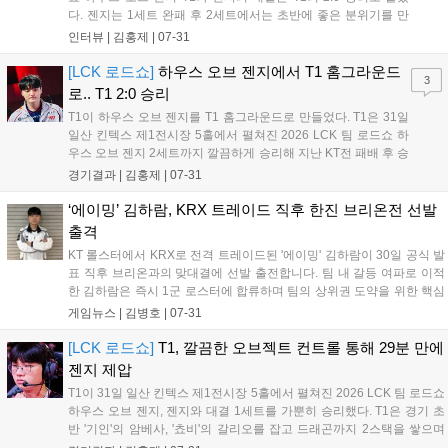
다. 젠지는 1세트 완패 후 2세트에서는 초반에 좋은 분위기를 만
들었지만, 잘 성장한 '페이즈'의 활약으로 인해 역전패를 당하며
인터뷰 |
김홍제
|
07-31
로드쇼 첫 경기에 아쉬운 결과를 만들고 말았다. 이하 젠지 유상
욱 감독과 '듀로' 주민규의...
[LCK 로드쇼]
하우스 오브 젠지에서 T1 홈그라운드
3
로.. T1 2:0 승리
T1이 하우스 오브 젠지를 T1 홈그라운드로 만들었다. T1은 31일
일산 킨텍스 제1전시장 5홀에서 펼쳐진 2026 LCK 팀 로드쇼 하
우스 오브 젠지 2세트까지 깔끔하게 승리해 지난 KT전 패배 후 승
리를 기록해 분위기 반전에 성공했다. 초반부터 T1이 상대 정글로
경기결과 |
김홍제
|
07-31
들어가 정글러-서포터끼리의 교전이 있었다. 여기서 '오너'의 신
짜오 점멸이 빠졌고, '...
‘에이밍’ 김하람, KRX 트레이드 직후 한진 브리온전 선발
출격
KT 롤스터에서 KRX로 전격 트레이드된 '에이밍' 김하람이 30일 공식 발
표 직후 브리온과의 맞대결에 선발 출전합니다. 팀 내 갈등 여파로 이적
한 김하람은 즉시 1군 로스터에 합류하며 팀의 상위권 도약을 위한 핵심
전력으로 투입됩니다. 김하람은 언쟁에 대해 반성하며 성숙한 모습을 다
게임뉴스 |
김병호
|
07-31
짐했으며, 그의 새로운 팀에서의 데뷔전 경기력에 팬들의 큰 관심이 집
중되고 있습니다....
[LCK 로드쇼]
T1, 깔끔한 오브젝트 컨트롤 통해 29분 만에
젠지 제압
T1이 31일 일산 킨텍스 제1전시장 5홀에서 펼쳐진 2026 LCK 팀 로드쇼
하우스 오브 젠지, 젠지와 대결 1세트를 가뿐히 승리했다. T1은 경기 초
반 '기인'의 암베사, '쵸비'의 갈리오를 잡고 드래곤까지 2스택을 쌓으며
기분 좋게 출발했다. 젠지는 잠시 후 바텀 다이브로 '도란'의 나르를 잡아