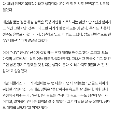
다. 패배 원인은 복합적이라고 생각한다. 운이 안 맞은 것도 있었다"고 말문을
열었다.
패인을 묻는 질문에 김 감독은 특정 라인을 지목하지는 않았지만, "신인 팀이라
고 하긴 그렇지만, 선수마다 그런 시기가 한번씩 오는 것 같다. '루시드' 최용혁
선수도 슬럼프가 왔다가 지금 잘하고 있고, 바텀도 그랬다. 탑도 전반적으로 괜
찮긴 했는데"라며 말끝을 흐렸다.
이어 "'시우' 전시우 선수가 잘할 때는 혼자 캐리도 해주고 했다. 그리고, 오늘
마지막 세트에서는 탑도 어느 정도 정상화됐었다. 그래서 그 판을 이기고 쭉 갔
으면 남은 경기도 잘했을 것 같다는 생각이 든다. 여러 가지로 맞물려서 진 것
같다"고 설명했다.
이날 디플러스 기아의 역전패는 두 번 나왔다. 먼저 4세트는 1만 골드 차이가
뒤집힌 게임이었다. 김대호 감독은 "중반까지는 속도를 잘 냈는데, 이후 전개
과정에서 아쉬움이 남는다. 1만 골드를 앞서니까 필드 싸움도 당연히 우리가
이기고, 밀어붙이면 바론 협박을 걸 수 있었다. 그 디테일을 잘 못 잡았다. 상대
도 대처를 잘했다"고 이야기했다.