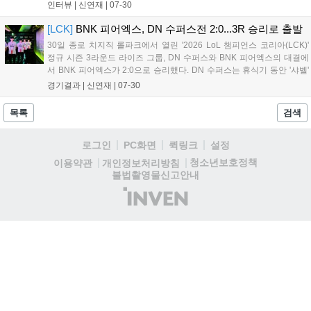
테온으로 상대의 흐름을 끊는데 핵심 역할을 한 '랩터' 전어진이 POM에
인터뷰 |
신연재
|
07-30
선정됐다. 경기 종료 후 POM 인터뷰에 등장한 '랩터...
[LCK]
BNK 피어엑스, DN 수퍼스전 2:0...3R 승리로 출발
30일 종로 치지직 롤파크에서 열린 '2026 LoL 챔피언스 코리아(LCK)'
정규 시즌 3라운드 라이즈 그룹, DN 수퍼스와 BNK 피어엑스의 대결에
서 BNK 피어엑스가 2:0으로 승리했다. DN 수퍼스는 휴식기 동안 '샤벨'
김단우를 영입하며 반등을 노려봤지만, 첫 경기에서는 아쉬움을 남겼다.
경기결과 |
신연재
|
07-30
1세트는 BNK 피어엑스가 선취했다. 코르키-쉔을 고른 '...
목록
검색
로그인
PC화면
퀵링크
설정
청소년보호정책
이용약관
개인정보처리방침
불법촬영물신고안내
(주)
인
벤