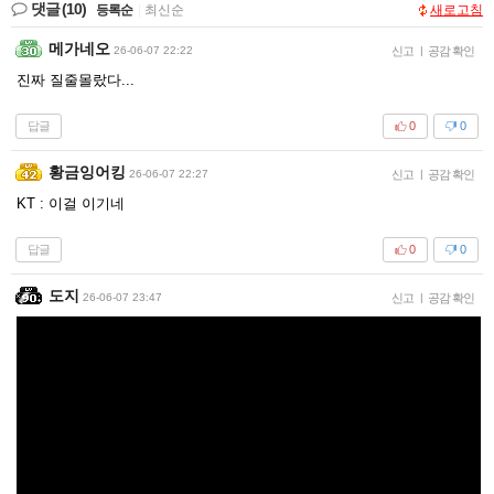
댓글
(10)
등록순
|
최신순
새로고침
메가네오
26-06-07 22:22
신고
|
공감 확인
진짜 질줄몰랐다...
답글
0
0
황금잉어킹
26-06-07 22:27
신고
|
공감 확인
KT : 이걸 이기네
답글
0
0
도지
26-06-07 23:47
신고
|
공감 확인