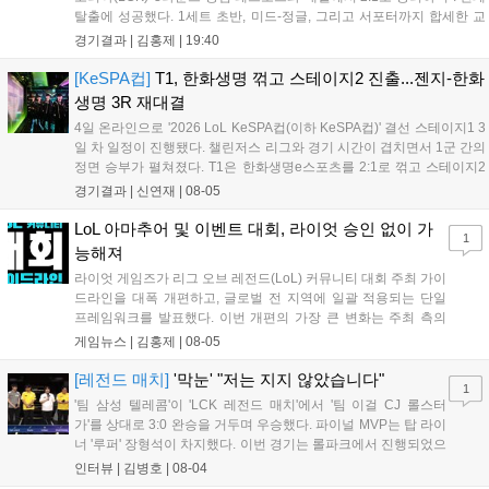
탈출에 성공했다. 1세트 초반, 미드-정글, 그리고 서포터까지 합세한 교
전에서 서로 2킬씩 교환한 뒤 서로 팽팽한 상황이 이어졌다. 그리고 20
경기결과 |
김홍제
|
19:40
분 한진 브리온의 칼날부리 근처 한타에서 농심이 상대 바텀을...
[KeSPA컵]
T1, 한화생명 꺾고 스테이지2 진출...젠지-한화
생명 3R 재대결
4일 온라인으로 '2026 LoL KeSPA컵(이하 KeSPA컵)' 결선 스테이지1 3
일 차 일정이 진행됐다. 챌린저스 리그와 경기 시간이 겹치면서 1군 간의
정면 승부가 펼쳐졌다. T1은 한화생명e스포츠를 2:1로 꺾고 스테이지2
로 진출했고, 젠지 e스포츠는 DN 수퍼스를 완파하며 3라운드로 향했다.
경기결과 |
신연재
|
08-05
탈락전에서는 키움 DRX가 한진 브리온을 상대로 '패승...
LoL 아마추어 및 이벤트 대회, 라이엇 승인 없이 가
1
능해져
라이엇 게임즈가 리그 오브 레전드(LoL) 커뮤니티 대회 주최 가이
드라인을 대폭 개편하고, 글로벌 전 지역에 일괄 적용되는 단일
프레임워크를 발표했다. 이번 개편의 가장 큰 변화는 주최 측의
자율성 보장이다. 그동안 대회를 개최할 때 필요했던 라이엇 게임
게임뉴스 |
김홍제
|
08-05
즈의 사전 승인 절차가 대부분 폐지되었으며, 주최 측은 간소화된
현황 양식만 제출하면 PC방 LAN 대회...
[레전드 매치]
'막눈' "저는 지지 않았습니다"
1
'팀 삼성 텔레콤'이 'LCK 레전드 매치'에서 '팀 이걸 CJ 롤스터
가'를 상대로 3:0 완승을 거두며 우승했다. 파이널 MVP는 탑 라이
너 '루퍼' 장형석이 차지했다. 이번 경기는 롤파크에서 진행되었으
며, 전설적인 선수들이 모여 수준 높은 경기력을 선보였다. 선수
인터뷰 |
김병호
|
08-04
들은 오랜만에 팬들과 소통하며 즐거운 시간을 보냈고, 향후에도