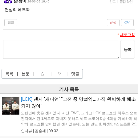
순정이
26-06-09 16:45
신고
|
공감 확인
전설의 애무좌
답글
0
0
새로고침
등록
목록
|
본문
|
△
|
▽
|
댓글
기사 목록
[LCK]
젠지 '캐니언' "교전 중 망설임...아직 완벽하게 해소
되지 않아"
오랜만에 웃은 젠지였다. 지난 EWC, 그리고 LCK 로드쇼인 하우스 오브
젠지에서 단 1세트도 따내지 못하고 세트 스코어 0승 4패를 기록하며 최
악의 로드쇼를 맞이했던 젠지였는데, 오늘 만난 한화생명e스포츠를 2:1
로 잡고 오랜만에 승리의 달콤함을 맛봤다. 연패 탈출 소감에 대해 유상
인터뷰 |
김홍제
|
09:32
욱 감독은 "팀에 매우 중요한 경기였는데, 승리를 거두면서 전반적인 분