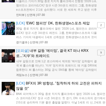
디플러스 기아가 30일 종로 치지직 롤파크에서 진행된 '2026 LoL
챔피언스 코리아(LCK)' 정규 시즌 3라운드 레전드 그룹, 한화생명
e스포츠전에서 2:1로 승리했다. 서로 한 세트씩 주고 받은 이후
마지막 3세트를 불리하게 출발했으나, 7,000 골드 이상의 격차를
인터뷰 |
신연재
|
07-30
역전해내면서 EWC 챔피언의 위용을 다시금 증명했다. 다음은 이
날 POM에 선정된 '...
[LCK]
'EWC 챔피언' DK, 한화생명e스포츠 제압
2
30일 종로 치지직 롤파크에서 열린 '2026 LoL 챔피언스 코리아
(LCK)' 정규 시즌 3라운드 레전드 그룹, 한화생명e스포츠와 디플
러스 기아의 대결에서 1세트 선취점은 한화생명e스포츠의 것이
었다. 과감한 탑 4인 다이브로 '시우' 전시우의 올라프를 잡았다.
경기결과 |
신연재
|
07-30
디플러스 기아도 미드 교전에서 '딜라이트' 유환중의 카밀을 잡아
주며 곧바로 동점을 만들었다. 이...
[오피셜]
내부 갈등 '에이밍', 결국 KT 떠나 KRX
9
로...'지우'와 트레이드
내부 갈등으로 인해 1군 로스터에서 제외된 '에이밍' 김하람이 결
국 kt 롤스터를 떠난다. '지우' 정지우와 트레이드 돼 키움 DRX에
합류한다. kt 롤스터는 30일 공식 SNS를 통해 '에이밍' 김하람이
키움 DRX의 '지우' 정지우와 트레이드 됐다고 공지했다. 선수단
게임뉴스 |
신연재
|
07-30
불화로 인해 '에이밍' 대신 '펜리르' 박강준을 콜업했다고 밝힌 지
단 하루 만에 이...
[LCK]
BFX의 3R 방향성, "침착하게 하되 교전은 피하지
않을 것"
BNK 피어엑스가 30일 종로 치지직 롤파크에서 열린 '2026 LoL 챔피언
스 코리아(LCK)' 정규 시즌 3라운드 첫 경기, DN 수퍼스와의 경기에서
2:0으로 승리하며 기분 좋은 출발을 알렸다. 이날 1세트 리 신, 2세트 판