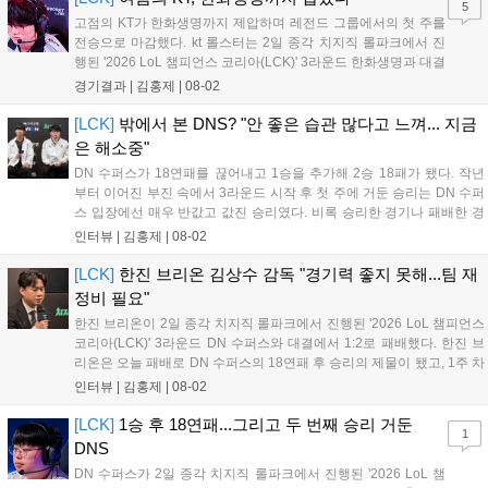
5
고점의 KT가 한화생명까지 제압하며 레전드 그룹에서의 첫 주를
전승으로 마감했다. kt 롤스터는 2일 종각 치지직 롤파크에서 진
행된 '2026 LoL 챔피언스 코리아(LCK)' 3라운드 한화생명과 대결
에서 2:1로 승리하며 상승세를 이어가게 됐다. kt 롤스터는 초반에
경기결과 |
김홍제
|
08-02
'카나비'의 자르반을 두 번이나 잡아 미드-정글에서 기분이 좋았
다. 그리고 KT는 탑에서...
[LCK]
밖에서 본 DNS? "안 좋은 습관 많다고 느껴... 지금
은 해소중"
DN 수퍼스가 18연패를 끊어내고 1승을 추가해 2승 18패가 됐다. 작년
부터 이어진 부진 속에서 3라운드 시작 후 첫 주에 거둔 승리는 DN 수퍼
스 입장에선 매우 반값고 값진 승리였다. 비록 승리한 경기나 패배한 경
기에서 여전히 아쉬운 점도 있었지만, 오랜만에 거둔 승리였기 때문에
인터뷰 |
김홍제
|
08-02
승리 자체도 의미가 있었고, 유병준 감독대행은 "긴장을 늦추지 않겠
다"고...
[LCK]
한진 브리온 김상수 감독 "경기력 좋지 못해...팀 재
정비 필요"
한진 브리온이 2일 종각 치지직 롤파크에서 진행된 '2026 LoL 챔피언스
코리아(LCK)' 3라운드 DN 수퍼스와 대결에서 1:2로 패배했다. 한진 브
리온은 오늘 패배로 DN 수퍼스의 18연패 후 승리의 제물이 됐고, 1주 차
에 2패를 당하며 좋지 못한 출발을 알렸다. 이하 한진 브리온 김상수 감
인터뷰 |
김홍제
|
08-02
독과 '캐스팅' 신민제의 인터뷰 전문이다. Q. 오늘 경기...
[LCK]
1승 후 18연패...그리고 두 번째 승리 거둔
1
DNS
DN 수퍼스가 2일 종각 치지직 롤파크에서 진행된 '2026 LoL 챔