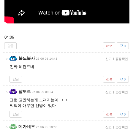
04:06
답글
2
0
불노불사
26-06-08 14:43
신고
|
공감 확인
진짜 레전드네
답글
0
0
달토르
26-06-09 09:24
신고
|
공감 확인
표현 고민하는게 느껴지는데 ㅋㅋ
씨맥이 애무면 선방이 맞다
답글
0
0
메가네오
26-06-09 18:58
신고
|
공감 확인