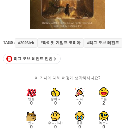
TAGS:
#라이엇 게임즈 코리아
#리그 오브 레전드
#2026lck
리그 오브 레전드 인벤
이 기사에 대해 어떻게 생각하시나요?
만점
좋아요
파티
웃음
0
0
0
2
씬나
후속기사+
울음
녹는다
0
0
0
0