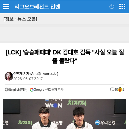
리그오브레전드
인벤
[정보 · 뉴스 모음]
[LCK]
'승승패패패' DK 김대호 감독 "사실 오늘 질
줄 몰랐다"
신연재 기자
(
Arra@inven.co.kr
)
2026-06-07 22:17
English(영문)
Google 선호 출처 추가
10
2