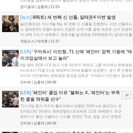
즈리얼을 깔끔하게 잡으며 출발했다. 농심이 계속 '스펀지'의 바이, '스카
웃'의 신드라가 맹활약하며 초반부터 잡은 주도권을 계속 잘 굴렸다.
경기결과 |
김홍제
|
21:53
DNS는 불리하지만 골드 차이는 크게 벌어지지 않으며 잘 따라가고 있
었...
[뉴스]
8/8(토) 세 번째 신 선출, 칼테온4 이변 발생
솔(인챈트)은 지난 8월 8일 세 번째 신 선출을 진행했다. 이번 선출에서
는 칼테온4와 린델4 등에서 치열한 순위 다툼 끝에 새로운 신이 탄생하
며 세력 구도가 변화했다. 한편 8월 말 예정된 EPISODE 01 업데이트를
통해 월드 콘텐츠가 추가될 예정이며, 이를 통해 추후 주신 및 절대신에
게임뉴스 |
박재훈
|
21:37
대한 정보가 공개될 것으로 기대된다. 서버별 입지 확보를 위한 경쟁은
더욱 가속화될 전망이다....
[LCK]
'구마유시' 이민형, T1 신예 '페인터' 깜짝 기용에 "메
이크업실에서 보고 놀라"
8일 열린 2026 LCK 정규 시즌 3라운드 레전드 그룹 매치에서 한화생명
e스포츠가 T1을 2:1로 제압하며 3연패 탈출에 성공했다. 경기 후 진행된
미디어 인터뷰에는 한화생명 윤성영 감독과 '구마유시' 이민형이 참석했
다. 먼저 승리 소감에 대해 윤성영 감독은 "오랜만에 승리해 기분이 좋고,
인터뷰 |
김홍제
|
08-08
남은 경기도 잘 준비하겠다"고 밝혔으며, '구마유시' 역시 "3...
[LCK]
'페인터' 콜업 이유 "불화는 X, '페인터'는 부족
16
한 콜을 채워줄 선수"
T1이 8일 종각 치지직 롤파크에서 진행된 '2026 LoL 챔피언스 코
리아(LCK)' 3라운드 한화생명e스포츠에게 1:2로 패배했다. 최근
분위기가 좋던 디플러스 기아를 꺾었던 T1은 금일 '오너' 문현준
을 빼고 신예 '페인터' 김은후를 투입시키는 강수를 뒀으나 결국
인터뷰 |
김홍제
|
08-08
아쉬운 결과를 맞이하게 됐다. 이하 T1 임재현 감독대행과 '페이
즈' 김수환의 인터뷰 내...