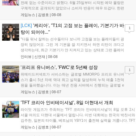
전례 없는 수준이라고 밝혔다. 6월 25일부터 시작된 예약 물량은
구체적으로 공개되지 않았으나 소비자 반응이 매우 뜨겁다. 한편
11월 19일 PS5와 Xbox 시리즈 X|S로 정식 출시될 예정이며, 록
게임뉴스 |
김병호
|
08-08
스타 게임즈는 한국 시각 28일 오전 4시 넷플릭스를 통해 장편 영
상 'Grand Theft Auto VI: An Extended Look'을 최초 공개할 계획
[LCK]
'케리아', "T1의 고점 보는 플레이, 기본기가 바
1
이다....
탕이 되어야..."
"다들 워낙 잘하는 선수들이다 보니까 고점을 보는 플레이들이 굉
장히 많았어요. 그런 게 기본을 잘 지키면서 하면 리턴이 크다고
생각하는데, 최근 기본기가 안 지켜지고 있는 상태로 그런 플레이
를 추구하다 보니까 팀적으로 안 좋은 사고가 계속 많이 났던 것
인터뷰 |
신연재
|
08-08
같습니다." T1은 6일 서울 종로구 치지직 롤파크에서 열린 '2026
LoL 챔피언스 코리아(LCK)'...
'프리프 유니버스', 'FWC'로 5년째 성장
1
위메이드커넥트가 서비스하는 글로벌 MMORPG 프리프 유니버
스가 출시 5년 차에 역대 최고 실적을 달성하며 누적 매출 1천억
원을 돌파했습니다. 이는 매년 전용 서버에서 진행되는 글로벌 e
스포츠 대회 FWC의 영향이 큽니다. FWC는 이용자가 동일한 조
게임뉴스 |
김병호
|
08-07
건에서 시즌을 함께 즐기는 구조로, 올해 4월 시작된 FWC 2026
은 전년 대비 매출과 이용자 지표가 대폭 상승하는 성과를 냈습니
'TFT 코리아 인비테이셔널', 8일 더현대서 개최
다. 오는 10월 필리핀 마닐라에서 총상금 11만 달러 규모의 제4회
라이엇 게임즈가 주최하는 'TFT 코리아 인비테이셔널'이 8일 오후 2시
FWC 그랜드 파이널이 개최될 예정이며, 위메이드커넥트는 이를
서울 여의도 더현대 서울에서 열립니다. 이번 대회에는 한국의 박찬서와
통해 커뮤니티 중심의 장기 성장 모델을 지속할 방침입니다....
김주한, 일본의 타이틀, 베트남의 YBY1이 출전해 실력을 겨룹니다. TFT
는 소속팀 없이 개인 자격으로 참가하는 독특한 대회 구조를 가지며, 누
게임뉴스 |
김병호
|
08-07
구나 참여 가능한 '소파에서 왕관까지'라는 철학을 실천하고 있습니다.