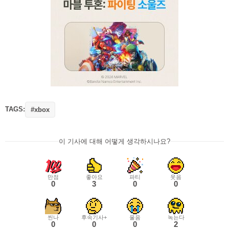
TAGS:
#xbox
이 기사에 대해 어떻게 생각하시나요?
만점
좋아요
파티
웃음
0
3
0
0
씬나
후속기사+
울음
녹는다
0
0
0
2