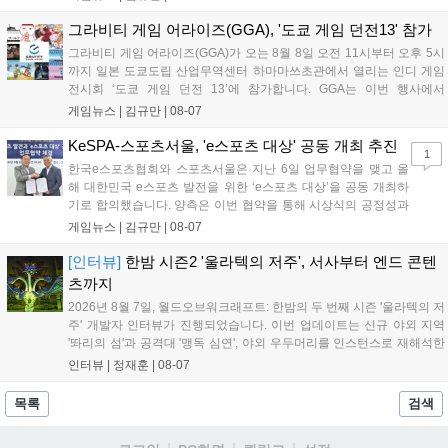
이가 핵심입니다. 라인게임즈는 수집된 이용자 피드백을 반영해 게임성
을 개선 중이며, 상세 정보는 스팀 페이지에서 확인 가능합니다....
그라비티 게임 어라이즈(GGA), '도쿄 게임 던전13' 참가
그라비티 게임 어라이즈(GGA)가 오는 8월 8일 오전 11시부터 오후 5시
까지 일본 도쿄도립 산업무역센터 하마마쓰초관에서 열리는 인디 게임
전시회 ‘도쿄 게임 던전 13’에 참가합니다. GGA는 이번 행사에서
‘JALECO ARCADE COLLECTION’ 시리즈의 미공개 작품 12종을 최초
게임뉴스 |
김규만
|
08-07
공개하며, ‘다함께 쿠키요미. 월드 한국 Ver.’ 등 다양한 인디 게임을 선보
입니다. 시연 참여 관람객에게는 선착순으로 특별 굿즈를 증정하며, 인
KeSPA-스포츠서울, 'e스포츠 대상' 공동 개최 추진
1
디 게임 생태계 활성화와 신규 타이틀 반응 확인을 목표로 합니다....
한국e스포츠협회와 스포츠서울은 지난 6일 업무협약을 맺고 올
해 대한민국 e스포츠 발전을 위한 ‘e스포츠 대상’을 공동 개최하
기로 합의했습니다. 양측은 이번 협약을 통해 시상식의 공정성과
전문성을 강화하고 MZ세대를 겨냥한 미디어 영향력을 확대해 e
게임뉴스 |
김규만
|
08-07
스포츠 전 종목을 아우르는 대표 연례 행사로 육성할 계획입니다.
김영만 회장은 10년 만에 재추진되는 이번 시상식이 e스포츠의
[인터뷰]
한밤 시즌2 '울라텍의 저주', 서사부터 엔드 콘텐
성과와 가치를 널리 알리는 권위 있는 행사가 되도록 노력하겠다
츠까지
고 밝혔습니다....
2026년 8월 7일, 월드오브워크래프트: 한밤의 두 번째 시즌 '울라텍의 저
주' 개발자 인터뷰가 진행되었습니다. 이번 업데이트는 신규 야외 지역
'똬리의 섬'과 공격대 '맹독 심연', 야외 우두머리를 인스턴스로 재해석한
'소굴'을 포함합니다. 개발진은 하우징 시스템 개선 및 신화+ 던전 로테이
인터뷰 |
정재훈
|
08-07
션, 공격대 보상 강화 등을 예고하며, 한국 팬들의 열정적인 성원에 감사
를 표했습니다....
목록
검색