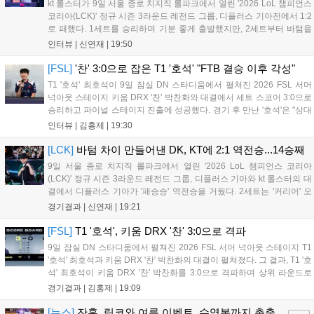
kt 롤스터가 9일 서울 종로 치지직 롤파크에서 열린 '2026 LoL 챔피언스
코리아(LCK)' 정규 시즌 3라운드 레전드 그룹, 디플러스 기아전에서 1:2
로 패했다. 1세트를 승리하며 기분 좋게 출발했지만, 2세트부터 바텀을
중심으로 게임을 풀어간 디플러스 기아의 승리 플랜을 막아내지 못했다.
인터뷰 |
신연재
|
19:50
경기 종료 후 기자실을 찾은 고동빈 감독은 "상대가 디플러스...
[FSL]
'찬' 3:0으로 잡은 T1 '호석' "FTB 결승 이후 각성"
T1 '호석' 최호석이 9일 잠실 DN 스타디움에서 펼쳐진 2026 FSL 서머
넉아웃 스테이지 키움 DRX '찬' 박찬화와 대결에서 세트 스코어 3:0으로
승리하고 파이널 스테이지 진출에 성공했다. 경기 후 만난 '호석'은 "상대
가 강하지만, 내가 할 것만 잘하면 충분히 승산이 있을 것 같았다"고 말하
인터뷰 |
김홍제
|
19:30
며 앞으로 좀 더 잘하면 충분히 우승까지 노려볼 수 있...
[LCK]
바텀 차이 만들어낸 DK, KT에 2:1 역전승...14승째
9일 서울 종로 치지직 롤파크에서 열린 '2026 LoL 챔피언스 코리아
(LCK)' 정규 시즌 3라운드 레전드 그룹, 디플러스 기아와 kt 롤스터의 대
결에서 디플러스 기아가 '패승승' 역전승을 거뒀다. 2세트는 '커리어' 오
현석의 메이킹과 '쇼메이커' 허수의 캐리력이 빛났고, 3세트에서는 라인
경기결과 |
신연재
|
19:21
전부터 '바텀 차이'를 외치며 승리로 연결했다. 1세트, 미드 합...
[FSL]
T1 '호석', 키움 DRX '찬' 3:0으로 격파
9일 잠실 DN 스타디움에서 펼쳐진 2026 FSL 서머 넉아웃 스테이지 T1
'호석' 최호석과 키움 DRX '찬' 박찬화의 대결이 펼쳐졌다. 그 결과, T1 '호
석' 최호석이 키움 DRX '찬' 박찬화를 3:0으로 격파하며 상위 라운드로
진출했고, '찬'은 탈락하고 말았다. 경기 초반, 5분 만에 골 찬스를 잡은
경기결과 |
김홍제
|
19:09
'호석'이었는데 아쉽게 볼이 빗나가고 말았...
[뉴스]
잔홍, 링코와 여름 이벤트, 수영복까지 총출