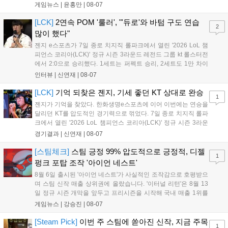
시작으로 9월 3일 ‘달려라 헤베레케 EX’, 9월 22일 ‘갈바테인’ 등 다양한
게임뉴스 |
윤홍만
|
08-07
신작을 선보인다. 4분기에는 ‘쟈레코 아케이드 콜렉션’과 ‘라이트 오디세
이’ 출시가 예정돼 있으며, 2027년에는 ‘Ragnarok 3’ 등 대작을 글로벌
[LCK]
2연속 POM '룰러', "'듀로'와 바텀 구도 연습
2
출시할 계획이다. 그라비티는 조인트벤처 설립과 라그나로크 에코 시스
많이 했다"
템 구축을 통해 신성장 동력을 확보할 방침이다....
젠지 e스포츠가 7일 종로 치지직 롤파크에서 열린 '2026 LoL 챔
피언스 코리아(LCK)' 정규 시즌 3라운드 레전드 그룹 kt 롤스터전
에서 2:0으로 승리했다. 1세트는 퍼펙트 승리, 2세트도 1만 차이
를 벌리며 25분 만에 승리하면서 말 그대로 압도적인 경기력을 선
인터뷰 |
신연재
|
08-07
보였다. '룰러' 박재혁은 1세트 코그모, 2세트 이즈리얼로 맹활약
하며 POM에 선정됐...
[LCK]
기억 되찾은 젠지, 기세 좋던 KT 상대로 완승
1
젠지가 기억을 찾았다. 한화생명e스포츠에 이어 이번에는 연승을
달리던 KT를 압도적인 경기력으로 꺾었다. 7일 종로 치지직 롤파
크에서 열린 '2026 LoL 챔피언스 코리아(LCK)' 정규 시즌 3라운
드 레전드 그룹, kt 롤스터와 젠지 e스포츠의 대결에서 젠지가 압
경기결과 |
신연재
|
08-07
승을 거뒀다. 개막주까지만 해도 급격하게 흔들리던 젠지였지만,
기억을 되찾기라도 한 듯 1,...
[스팀체크]
스팀 긍정 99% 압도적으로 긍정적, 디젤
1
펑크 포탑 조작 '아이언 네스트'
8월 6일 출시된 '아이언 네스트'가 사실적인 조작감으로 호평받으
며 스팀 신작 매출 상위권에 올랐습니다. '이터널 리턴'은 8월 13
일 정규 시즌 개막을 앞두고 프리시즌을 시작해 국내 매출 1위를
기록했습니다. 25주년을 맞은 '고스트 리콘' 시리즈는 8월 6일 쇼
게임뉴스 |
강승진
|
08-07
케이스와 함께 대규모 할인을 진행하며 순위가 급상승했고, 신작
'마블 투혼: 파이팅 소울즈'와 레트로 수리 시뮬레이션 '리스토
[Steam Pick]
이번 주 스팀에 쏟아진 신작, 지금 주목
1