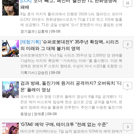
[LCK]
'오너' 빼고, '페인터' 출전한 T1, 한화생명에
11
패배
8일 종각 치지직 롤파크에서 진행된 '2026 LoL 챔피언스 코리아
(LCK)' 3라운드 한화생명e스포츠가 T1을 2:1로 꺾고 3연패 탈출
에 성공했다. T1은 금일 선발에 '오너' 문현준이 아닌 콜업된 신예
'페인터' 김은후를 투입했지만, 결국 1:2로 패배하고 말았다. T1은
경기결과 |
김홍제
|
08-08
'케리아'의 카밀이 좋은 플레이를 통해 한화생명 바텀 듀오의 점멸
을 빼냈다....
[체험기획]
'슈퍼로봇대전Y' 35주년 확장팩, 시리즈
2
의 미래와 그 대체 불가의 영역
슈퍼로봇대전Y가 지난 5일 시리즈 35주년 및 2,000만 장 판매를
기념하는 마지막 확장팩 ‘~가속하는 미래~’를 출시했다. 이번 확
장팩은 본편의 IF 스토리 형태로, 수성의 마녀 시즌2를 포함한 신
규 참전작과 크로스오버 합체기를 선보이며 작품을 완결 짓는다.
기획기사 |
강승진
|
08-08
기존 연출의 한계와 로봇 게임 시장의 어려움 속에서도 팬들이 원
하는 몰입감 있는 서사와 조합을 구현하며 시리즈의 미래를 향한
검과 방패, 돌진기에 원거리 공격까지? 오버워치 '디
5
새로운 가능성을 제시했다....
몬' 플레이 영상
오버워치 신규 영웅 디몬의 플레이 영상이 8월 8일 공개됐다. 디
몬은 메카 비스트에 탑승해 한손 검으로 근접 공격을 펼치며, 왼
팔의 방패와 캐논을 활용해 전투한다. 추진기를 이용한 돌진기와
참격 형태의 궁극기를 보유했고, 메카 파괴 시 맨몸으로 기관총을
동영상 |
정재훈
|
08-08
사용하는 특징이 있다. 디몬은 오는 8월 12일 시작되는 시즌4 부
산의 영웅들 업데이트를 통해 정식 출시될 예정이다....
'GTA6' 예약 구매, 테이크투 "전례 없는 수준"
3
테이크투 인터랙티브는 7일 실적 발표에서 'GTA6'의 예약 판매가