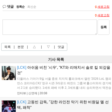
댓글
등록순
|
최신순
새로고침
새로고침
등록
목록
|
본문
|
△
|
▽
|
댓글
기사 목록
[LCK]
아쉬움 비친 '시우', "KT와 리매치서 솔로 킬 되갚을
것"
디플러스 기아가 9일 서울 종로 치지직 롤파크에서 열린 '2026 LoL 챔피
언스 코리아(LCK)' 정규 시즌 3라운드 레전드 그룹 kt 롤스터와의 경기에
서 2:1로 승리했다. 1세트 패배 이후 2, 3세트를 내리 승리하면서 역전승
을 거뒀다. 14승을 달성한 디플러스 기아는 4위 kt 롤스터를 1승 차이로
인터뷰 |
신연재
|
20:08
바짝 추격하며 상위권 도약의 불씨를 살렸다. 경기...
[LCK]
고동빈 감독, "강한 라인전 막기 위한 비원딜 멜 선
택, 패착"