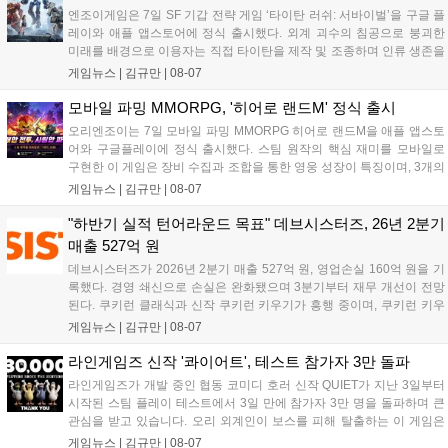
엔조이게임은 7일 SF 기갑 전략 게임 ‘타이탄 러쉬: 서바이벌’을 구글 플
레이와 애플 앱스토어에 정식 출시했다. 외계 괴수의 침공으로 붕괴한
미래를 배경으로 이용자는 직접 타이탄을 제작 및 조종하며 인류 생존을
위한 전투를 펼친다. 지휘관 모집, 피난처 운영, 연맹 협동 콘텐츠가 특징
게임뉴스 |
김규만
|
08-07
이며 출시를 기념해 접속 시 영웅 경험치와 다이아몬드 등 다양한 성장
지원 보상을 제공한다. 상세 내용은 공식 커뮤니티에서 확인 가능하다....
모바일 파밍 MMORPG, '히어로 랜드M' 정식 출시
오리엔조이는 7일 모바일 파밍 MMORPG 히어로 랜드M을 애플 앱스토
어와 구글플레이에 정식 출시했다. 스팀 원작의 핵심 재미를 모바일로
구현한 이 게임은 장비 수집과 조합을 통한 영웅 성장이 특징이며, 3개의
무기 스킬을 활용한 전략적 전투와 길드전 등 다양한 콘텐츠를 제공한
게임뉴스 |
김규만
|
08-07
다. 정식 출시를 기념해 사전예약자 50만 명 달성 보상을 포함한 다양한
혜택을 지급하며, 상세 내용은 공식 라운지에서 확인할 수 있다. 이용자
"하반기 실적 턴어라운드 목표" 데브시스터즈, 26년 2분기
는 게임 접속 및 주요 콘텐츠 플레이를 통해 성장을 지원받을 수 있다....
매출 527억 원
데브시스터즈가 2026년 2분기 매출 527억 원, 영업손실 160억 원을 기
록했다. 경영 쇄신으로 손실은 완화됐으며 3분기부터 재무 개선이 전망
된다. 쿠키런 클래식과 신작 쿠키런 키우기가 흥행 중이며, 쿠키런 키우
기는 13일 첫 업데이트를 시작으로 2주 간격의 콘텐츠를 제공한다. 또한
게임뉴스 |
김규만
|
08-07
9월 미국 로블록스 개발자 컨퍼런스에 참여해 IP 생태계를 확장할 계획
이다. 회사는 비용 효율화와 신작 흥행을 통해 하반기 실적 턴어라운드
라인게임즈 신작 '콰이어트', 테스트 참가자 3만 돌파
를 이끌 방침이다....
라인게임즈가 개발 중인 협동 코미디 호러 신작 QUIET가 지난 3일부터
시작된 스팀 플레이 테스트에서 3일 만에 참가자 3만 명을 돌파하며 큰
관심을 받고 있습니다. 오리 외계인이 보스를 피해 탈출하는 이 게임은
최대 4인 협동을 지원하며, 소음 관리와 물리 법칙을 활용한 전략적 플레
게임뉴스 |
김규만
|
08-07