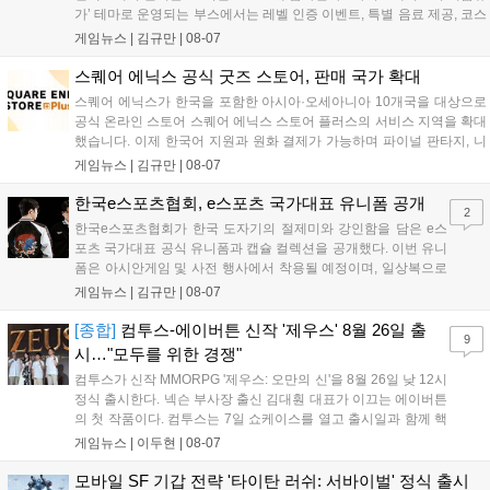
가’ 테마로 운영되는 부스에서는 레벨 인증 이벤트, 특별 음료 제공, 코스
프레 모델 포토존 등 다채로운 행사가 진행된다. 유명 코스어 7인이 캐릭
게임뉴스 |
김규만
|
08-07
터로 변신해 이용자를 맞이하며, SNS 인증 시 추가 굿즈도 증정한다. 자
세한 정보는 공식 커뮤니티에서 확인 가능하다....
스퀘어 에닉스 공식 굿즈 스토어, 판매 국가 확대
스퀘어 에닉스가 한국을 포함한 아시아·오세아니아 10개국을 대상으로
공식 온라인 스토어 스퀘어 에닉스 스토어 플러스의 서비스 지역을 확대
했습니다. 이제 한국어 지원과 원화 결제가 가능하며 파이널 판타지, 니
어 등 주요 게임의 피규어, 굿즈를 구매할 수 있습니다. 신상품이 순차적
게임뉴스 |
김규만
|
08-07
으로 추가될 예정이며 이용자는 사이트에서 국가를 한국으로 설정해 이
용 가능합니다....
한국e스포츠협회, e스포츠 국가대표 유니폼 공개
2
한국e스포츠협회가 한국 도자기의 절제미와 강인함을 담은 e스
포츠 국가대표 공식 유니폼과 캡슐 컬렉션을 공개했다. 이번 유니
폼은 아시안게임 및 사전 행사에서 착용될 예정이며, 일상복으로
구성된 컬렉션은 오는 8월 28일부터 골스튜디오 공식 홈페이지
게임뉴스 |
김규만
|
08-07
와 무신사, 오프라인 매장에서 판매된다. 다만 아시안게임 결선에
서는 대회 규정에 따라 별도의 유니폼을 착용할 계획이다....
[종합]
컴투스-에이버튼 신작 '제우스' 8월 26일 출
9
시…"모두를 위한 경쟁"
컴투스가 신작 MMORPG '제우스: 오만의 신'을 8월 26일 낮 12시
정식 출시한다. 넥슨 부사장 출신 김대훤 대표가 이끄는 에이버튼
의 첫 작품이다. 컴투스는 7일 쇼케이스를 열고 출시일과 함께 핵
심 콘텐츠, 유료화 정책, 운영 방향을 공개했다. 캐릭터명 선점은
게임뉴스 |
이두현
|
08-07
8월 13일 오후 8시 시작한다. '제우스: 오만의 신'은 최고신 제우스
의 오만으로 균열이...
모바일 SF 기갑 전략 '타이탄 러쉬: 서바이벌' 정식 출시