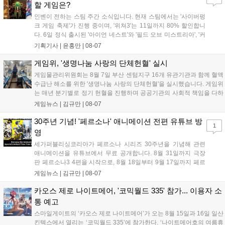
리'도 스팀에 정식 출시되었습니다....
할 게임은?
인벤이 전하는 스팀 주간 소식입니다. 현재 스팀에서는 '사이버펑
크 게임 축제'가 진행 중이며, '위쳐3'는 11일까지 80% 할인합니
다. 6일 정식 출시된 '아이언 네스트'와 '필드 오브 미스트리아', '커
세어 코브'가 호평받고 있습니다. 한편, 7일 출시된 '마블 투혼'은
기획기사 |
윤홍만
|
08-07
태그 시스템에 대한 호불호가 갈리며 복합적 평가를 기록 중입니
다. 유비소프트의 '고스트리콘: 와일드랜드'는 7년 만의 대규모 업
게임위, '생명나눔 사랑의 단체헌혈' 실시
데이트 '라스트 라이츠'와 함께 95% 할인 중입니다....
게임물관리위원회는 8월 7일 부산 센텀지구 16개 유관기관과 함께 혈액
수급난 해소를 위한 '생명나눔 사랑의 단체헌혈'을 실시했습니다. 게임위
는 매년 분기별로 정기 헌혈을 진행하며 공공기관의 사회적 책임을 다하
고 있으며, 이번 행사에는 영화진흥위원회 등 14개 기관 임직원이 동참
게임뉴스 |
김규만
|
08-07
해 생명 나눔을 실천했습니다. 서태건 위원장은 이웃의 생명을 지키는
따뜻한 실천에 참여한 모든 임직원에게 감사의 뜻을 전하며 헌혈 문화
30주년 기념! '페르소나' 애니메이션 전편 유튜브 방
1
확산에 앞장섰습니다....
영
세가퍼블리싱코리아가 페르소나 시리즈 30주년을 기념해 관련
애니메이션을 유튜브에서 무료 공개합니다. 8월 31일까지 극장
판 페르소나3 4편을 시작으로, 8월 18일부터 9월 17일까지 페르
소나4 더 골든 12화, 9월 15일부터 10월 14일까지 페르소나5 시
게임뉴스 |
김규만
|
08-07
리즈가 순차 공개됩니다. 또한 8월 16일까지 SNS를 통해 축하 메
시지를 모집하며, 선정된 내용은 기념 영상 및 대형 전광판에 소
카오스 제로 나이트메어, '코믹월드 335' 참가... 이용자 소
개될 예정입니다....
통 예고
스마일게이트의 ‘카오스 제로 나이트메어’가 오는 8월 15일과 16일 일산
킨텍스에서 열리는 ‘코믹월드 335’에 참가한다. ‘나이트메어호의 여름휴