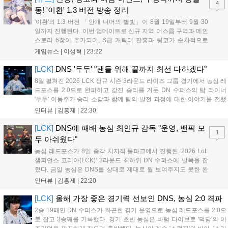
4
동! '이환' 1.3 버전 방송 정리
'이환'의 1.3 버전 「안개 너머의 별빛」이 8월 19일부터 9월 30
일까지 진행된다. 이번 업데이트로 신규 지역 어스름 구역과 메인
스토리 6장이 추가되며, S급 캐릭터 잔홍과 링코가 순차적으로
등장한다. 여름 시즌을 맞아 비치발리볼, 수상 오토바이 등 다채
게임뉴스 |
이성혁
|
23:22
로운 이벤트가 열리고, 캐릭터 렌더링 개선 및 랜덤 코스튬 등 편
의성도 강화된다. 8월 11일까지 사용 가능한 교환 코드 3종이 제
[LCK]
DNS '두두' "팬들 위해 끝까지 최선 다하겠다"
공되며, 상세 일정은 공식 채널을 통해 확인할 수 있다....
8일 펼쳐진 2026 LCK 정규 시즌 3라운드 라이즈 그룹 경기에서 농심 레
드포스를 2:0으로 완파하고 값진 승리를 거둔 DN 수퍼스의 탑 라이너
'두두' 이동주가 승리 소감과 함께 팀의 발전 과정에 대한 이야기를 전했
다. 먼저 오랜만의 2:0 완승에 대해 '두두'는 "진짜 오랜만에 거둔 2:0 승
인터뷰 |
김홍제
|
22:30
리라 기쁘다. 특히 불리했던 1세트를 역전승으로 이끌어내...
[LCK]
DNS에 패배 농심 최인규 감독 "운영, 밴픽 모
1
두 아쉬웠다"
농심 레드포스가 8일 종각 치지직 롤파크에서 진행된 '2026 LoL
챔피언스 코리아(LCK)' 3라운드 최하위 DN 수퍼스에 발목을 잡
혔다. 금일 농심은 DNS를 상대로 제대로 뭘 보여주지도 못한 완
패를 당하고 말았다. 이하 농심 레드포스 최인규 감독과 '리헨즈'
인터뷰 |
김홍제
|
22:20
손시우의 인터뷰 전문이다. Q. 금일 DNS에 0:2로 패배했는데? 최
인규 감독 : 모든 경...
[LCK]
올해 가장 좋은 경기력 선보인 DNS, 농심 2:0 격파
2승 19패인 DN 수퍼스가 화끈한 경기 운영으로 농심 레드포스를 2:0으
로 잡고 3승째를 기록했다. 경기 초반 농심은 바텀 다이브로 '덕담'의 이