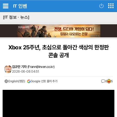
IT
인벤
[IT 정보 · 뉴스]
Xbox 25주년, 초심으로 돌아간 색상의 한정판
콘솔 공개
김규만 기자
(
Frann@inven.co.kr
)
2026-06-08 04:51
English(영문)
Google 선호 출처 추가
0
5