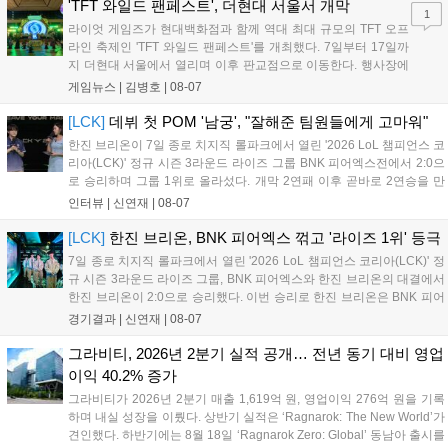
17일까지 이어지는 이번 행사는 신규 세트 체험과 공연 등 다양한 즐길
'TFT 와일드 팬페스트', 더현대 서울서 개막
1
거리를 제공하며, 이후 현대백화점 판교점에서도 행사가 이어질 예정입
라이엇 게임즈가 현대백화점과 함께 역대 최대 규모의 TFT 오프
니다. 연말에는 라스베이거스 오픈이 개최됩니다....
라인 축제인 'TFT 와일드 팬페스트'를 개최했다. 7일부터 17일까
지 더현대 서울에서 열리며 이후 판교점으로 이동한다. 행사장에
는 체험, 스페셜, 무대 존이 마련됐으며 8일 오후 2시 인비테이셔
게임뉴스 |
김병호
|
08-07
널, 15일 오후 2시 스트리머 매치, 17일 오후 7시 30분 QWER 공
연 등 다채로운 일정이 준비되어 있다. 사전 예약은 조기 마감될
[LCK]
데뷔 첫 POM '남궁', "잘해준 팀원들에게 고마워"
만큼 큰 인기를 끌고 있다....
한진 브리온이 7일 종로 치지직 롤파크에서 열린 '2026 LoL 챔피언스 코
리아(LCK)' 정규 시즌 3라운드 라이즈 그룹 BNK 피어엑스전에서 2:0으
로 승리하며 그룹 1위로 올라섰다. 개막 2연패 이후 곧바로 2연승을 만
들어내면서 이어질 4라운드에 대한 기대감을 올렸다. 다음은 이날 데뷔
인터뷰 |
신연재
|
08-07
첫 POM을 수상한 '남궁' 남궁성훈의 POM 인터뷰 전문이다....
[LCK]
한진 브리온, BNK 피어엑스 꺾고 '라이즈 1위' 등극
7일 종로 치지직 롤파크에서 열린 '2026 LoL 챔피언스 코리아(LCK)' 정
규 시즌 3라운드 라이즈 그룹, BNK 피어엑스와 한진 브리온의 대결에서
한진 브리온이 2:0으로 승리했다. 이번 승리로 한진 브리온은 BNK 피어
엑스를 제치고 라이즈 그룹 1위로 올라섰다. 1세트, 한진 브리온이 '로머'
경기결과 |
신연재
|
08-07
조우진의 로크를 중심으로 게임을 유리하게 풀어갔다. '...
그라비티, 2026년 2분기 실적 공개… 전년 동기 대비 영업
이익 40.2% 증가
그라비티가 2026년 2분기 매출 1,619억 원, 영업이익 276억 원을 기록
하며 내실 성장을 이뤘다. 상반기 실적은 ‘Ragnarok: The New World’가
견인했다. 하반기에는 8월 18일 ‘Ragnarok Zero: Global’ 동남아 출시를