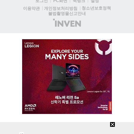
로그인
PC화면
퀵링크
설정
청소년보호정책
이용약관
개인정보처리방침
불법촬영물신고안내
(주)
인
벤