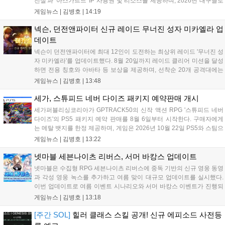
전설'과 '아스가르드' IP 사용권 및 리소스를 제공하며, 2026년 대구글로
벌게임센터 제작지원 사업으로 추진된다. 넥슨은 심사에 직접 참여해 완
게임뉴스 |
김병호
|
14:19
성도 높은 신작 발굴을 도울 예정이며, 향후 지역 게임산업과의 동반 성
장을 위한 협력을 지속 확대해 나갈 방침이다....
넥슨, 던전앤파이터 신규 레이드 무너진 성자 미카엘라 업
데이트
넥슨이 던전앤파이터에 최대 12인이 도전하는 최상위 레이드 '무너진 성
자 미카엘라'를 업데이트했다. 8월 20일까지 레이드 클리어 미션을 달성
하면 전용 칭호와 아바타 등 보상을 제공하며, 선착순 20개 공격대에는
명예 보상을 지급한다. 또한 9월 10일까지 서비스 21주년 기념 이벤트가
게임뉴스 |
김병호
|
13:48
진행되어 전직 변경의 서와 아바타 풀세트 등을 증정하며, 낚시 미니게
임인 아라드 수족관 메이커를 통해 다양한 아이템을 교환할 수 있다. 상
세가, 스튜피드 네버 다이즈 패키지 예약판매 개시
세 정보는 공식 홈페이지에서 확인 가능하다....
세가퍼블리싱코리아가 GPTRACK50의 신작 액션 RPG '스튜피드 네버
다이즈'의 PS5 패키지 예약 판매를 8월 6일부터 시작한다. 구매자에게
는 메탈 뱃지를 한정 제공하며, 게임은 2026년 10월 22일 PS5와 스팀으
로 정식 출시된다. 좀비 주인공 데이비가 보디 해킹과 스타일 이트 능력
게임뉴스 |
김병호
|
13:22
을 활용해 이세계 던전을 공략하는 하극상 액션이 특징이며, 디지털 디
럭스판 등 다양한 에디션도 함께 발매될 예정이다....
넷마블 세븐나이츠 리버스, 서머 바캉스 업데이트
넷마블은 수집형 RPG 세븐나이츠 리버스에 중독 기반의 신규 영웅 동영
과 각성 영웅 녹스를 추가하고 여름 맞이 대규모 업데이트를 실시했다.
이번 업데이트로 여름 이벤트 시나리오와 서머 바캉스 이벤트가 진행되
며, 7일간 출석 시 수영복 세인 코스튬과 전설 장신구 상자 등 풍성한 보
게임뉴스 |
김병호
|
13:18
상을 제공한다. 또한 미션 수행을 통해 장비를 강화하는 비스킷의 모루
이벤트도 열리며, 강화 횟수에 따른 보상과 상위 100명에게는 특별 랭킹
[주간 SOL]
힐러 클래스 스킬 공개! 신규 에피소드 사전등
보상이 주어진다. 넷마블은 이번 이벤트를 통해 이용자들에게 다채로운