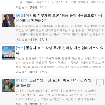
10월 19일부터 26일까지 '스팀 넥스트 페스트'를 개최하며, 유비소프트
의 '더 디비전 리서전스'가 스팀에 출시되었고, 농장 시뮬레이션 '돌록 타
게임뉴스 |
강승진
|
18:36
운'은 얼리액세스를 마치고 정식 서비스를 시작했습니다. 이번 신작들은
각기 다른 장르에서 이용자들의 기대를 모으고 있습니다....
[종합]
게임법 전부개정 토론 "경품 규제, 4등급으로 나눠
네거티브 전환해야"
한국게임정책자율기구(GSOK, 의장 황성기)가 주최한 게임산업법 전부
개정안 두 번째 전문가 정책토론회가 6일 서울 중구 한국프레스센터에
서 열렸다. 이날 토론회에서는 황성기 GSOK 의장이 올해 하반기 논의의
주요 쟁점과 성과를 짚은 데 이어, 박종현 한양대 법학전문대학원 교수
게임뉴스 |
이두현
|
17:48
가 게임진흥원 등 게임 관련 거버넌스를, 이병찬 법무법인 온새미로 변
호사가 게임 등...
[뉴스]
동영과 녹스 각성 추가! 편의성 개선 업데이트도 있
다
마법형 영웅 동영 추가 극독과 공포 활용이 핵심 세븐나이츠 리버스에
신지 소속 신규 전설 영웅 동영이 추가됐다. 동영은 마법형 영웅으로, 극
독과 공포를 활용해 적을 압박하고 아군에게 보호막과 마법 피해량 증가
를 제공하는 것이 특징이다. 패시브 황천의 동행자는 동영의 핵심이다.
게임뉴스 |
이찬양
|
17:29
자신은 공격력에 비례해 효과 적중이 증가하고, 사망 시 불굴 상태로 부
활한다. 모...
[체험기]
도전적인 국산 로그라이트 FPS, '건즈 앤
1
드래곤즈'
김대훤 대표가 설립한 에이버튼은 게임스컴에서 신작 로그라이
트 FPS '건즈 앤 드래곤즈'를 공개했습니다. 테스트 빌드 기준, 슈
터로서의 타격감 등 기본기는 갖췄으나 복잡한 지형의 레벨 디자
인은 개선이 필요해 보입니다. 또한, 성장 트랙의 과도한 분절과
게임소개 |
정재훈
|
16:58