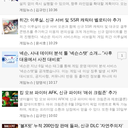
설치 없이 즉시 실행할 수 있으며, 향후 라인업을 확대할 계획이다. 오는
11일부터는 게임 실행 시 할인 쿠폰을 지급하는 오픈 기념 이벤트도 진
게임뉴스 |
김규만
|
10:36
행된다. 이번 서비스는 누구나 AI를 활용해 게임을 제작하고 유통할 수
있는 환경을 조성해 창작자와 이용자 모두에게 새로운 경험을 제공할 것
히간: 이루실, 신규 서버 및 SSR 캐릭터 벨로티아 추가
으로 기대된다....
히간 이루실이 신규 서버 오픈과 함께 신규 SSR 캐릭터 및 대규모 결투
콘텐츠를 추가하고 이용자 편의성을 크게 개선하는 신규 업데이트를 전
격 진행한다. 넥슨은 자사가 서비스하는 서브컬처 게임 히간 이루실에
신규 서버 'world3'을 개설하고 신규 캐릭터 및 이벤트 스토리를 포함한
게임뉴스 |
윤서호
|
10:29
대규모 콘텐츠 업데이트를 적용했다. 이번 업데이트를 통해 어둠 속 서
큐버스...
넥슨, 사내 데이터 분석 툴 '넥슨스탯' 소개... "사후
1
대응에서 사전 대비로"
넥슨은 지난 6일 넥슨 태그를 통해 게임 운영 데이터 분석 서비스
'넥슨스탯'을 공개했습니다. 이는 게임 내 이상 징후 발생 시 KPI
대시보드, 공지사항, 커뮤니티 반응 등 흩어진 정보를 하나의 타
임라인에 연결해 원인을 빠르게 파악하도록 돕는 관제 허브입니
게임뉴스 |
양영석
|
10:17
다. 현재 25개 이상의 프로젝트에 도입된 이 서비스는 사후 대응
중심의 운영 방식을 사전 대비 체계로 전환하며 데이터 기반의 효
킹 오브 파이터 AFK, 신규 파이터 '애쉬 크림존' 추가
율적인 의사결정을 지원하고 있습니다....
넷마블이 '킹 오브 파이터 AFK'에 신규 파이터 애쉬 크림존과 제로(클론)
를 업데이트했다. 애쉬 크림존은 8월 19일까지 픽업 이벤트로 획득 가능
하며, 제로는 프리미엄 소환과 상점에서 얻을 수 있다. 또한 8월 10일부
터 14일까지 럭키 엘피 이벤트로 론을, 13일부터 26일까지 트로피칼 아
게임뉴스 |
김규만
|
10:02
일랜드 이벤트로 펫 블레이즈와 팝시를 선보일 예정이다. 이번 업데이트
로 전략적 전투의 재미가 더욱 강화될 것으로 기대된다....
'볼X핏' 누적 200만장 판매 돌파, 신규 DLC '자연주의자'