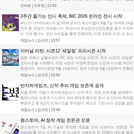
장이던 이민정이 이사를 맡았다. 출범 한 달여 만에 위메이드맥스의 전
인터뷰 |
이두현
|
12:00
략적 투자와 카카오벤처스 등 5개 벤처캐피털의 재무적 투자가 연달아
들어왔다. 서비스 중인...
3주간 즐기는 인디 축제, BIC 2026 온라인 전시 시작
부산인디커넥트페스티벌 2026 온라인 페스티벌이 8월 7일 개막해 28일
까지 총 22일간 개최됩니다. 부산시와 부산정보산업진흥원 등이 주최하
는 이번 행사는 공식 누리집을 통해 진행되며, 티켓 1매로 기간 내 전시
작을 제한 없이 체험할 수 있습니다. 일반 및 루키 부문 등 다양한 인디게
게임뉴스 |
김규만
|
10:57
임을 선보이며 개발자와의 소통 기능도 제공합니다. 장소 제약 없이 전
세계 누구나 참여 가능한 이번 행사는 역대 최대 규모로 열려 인디게임
이터널 리턴, 시즌12 '세일링' 프리시즌 시작
생태계 확장에 기여할 전망입니다....
넵튠 자회사 님블뉴런이 PC 게임 '이터널 리턴'의 정규 시즌12 '세일링'
프리시즌을 시작했다. 이번 시즌은 수영복 콘셉트 스킨과 시스템 개선이
특징이며, 프리시즌은 8월 12일까지, 정규 시즌은 8월 13일부터 진행된
다. 실험체 관찰일지 추가와 후반부 전략 강화를 위한 다중 크로노 스피
게임뉴스 |
김규만
|
10:50
어 도입 등 다양한 업데이트와 풍성한 이벤트가 마련되어 이용자들의 기
대를 모으고 있다....
반지하게임즈, 신작 추리 게임 보존계 공개
서울 2033 개발사 반지하게임즈가 신작 추리 게임 보존계를 공개했다.
플레이어는 보존계 수사관이 되어 화재로 훼손된 문서 속 단어와 맥락을
복원하고 총 8건의 미제사건을 추적한다. 텍스트 기반 서사 강점을 살린
이번 게임은 정보 조합과 사건 재구성이 핵심이며, 현재 스팀 상점 페이
게임뉴스 |
김규만
|
10:46
지가 공개되었다. 반지하게임즈는 2027년 상반기 정식 출시를 목표로
개발에 박차를 가하고 있다....
원스토어, AI 창작 게임 전문관 오픈
원스토어가 7일 AI 기술로 제작된 게임을 모아 선보이는 전문관 ‘AI
Games’를 정식 오픈했다. 라그나로크 브레이커 등 20종의 게임을 별도