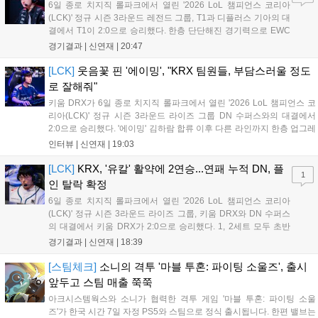
6일 종로 치지직 롤파크에서 열린 '2026 LoL 챔피언스 코리아
(LCK)' 정규 시즌 3라운드 레전드 그룹, T1과 디플러스 기아의 대
결에서 T1이 2:0으로 승리했다. 한층 단단해진 경기력으로 EWC
우승을 기점으로 파죽지세의 연승을 이어가던 디플러스 기아를
경기결과 |
신연재
|
20:47
잠재웠다. 1세트, T1이 앞서갔다. 바텀 듀오 킬로 주도권을 잡은
T1은 첫 드래곤을 두드렸...
[LCK]
웃음꽃 핀 '에이밍', "KRX 팀원들, 부담스러울 정도
로 잘해줘"
키움 DRX가 6일 종로 치지직 롤파크에서 열린 '2026 LoL 챔피언스 코
리아(LCK)' 정규 시즌 3라운드 라이즈 그룹 DN 수퍼스와의 대결에서
2:0으로 승리했다. '에이밍' 김하람 합류 이후 다른 라인까지 한층 업그레
이드 된 경기력을 보여주며 기분 좋은 2연승을 달렸다. 경기 종료 후 기
인터뷰 |
신연재
|
19:03
자실을 찾은 '에이밍'은 한층 밝아진 모습이었다. "합류한 지...
[LCK]
KRX, '유칼' 활약에 2연승...연패 누적 DN, 플
1
인 탈락 확정
6일 종로 치지직 롤파크에서 열린 '2026 LoL 챔피언스 코리아
(LCK)' 정규 시즌 3라운드 라이즈 그룹, 키움 DRX와 DN 수퍼스
의 대결에서 키움 DRX가 2:0으로 승리했다. 1, 2세트 모두 초반
부터 앞서나갔고, 별다른 위기 없이 승리를 꿰찼다. DN 수퍼스는
경기결과 |
신연재
|
18:39
이번 패배로 플레이-인 진출 실패를 확정했다. 1세트, 키움 DRX
의 출발이 매우 좋...
[스팀체크]
소니의 격투 '마블 투혼: 파이팅 소울즈', 출시
앞두고 스팀 매출 쭉쭉
아크시스템웍스와 소니가 협력한 격투 게임 '마블 투혼: 파이팅 소울
즈'가 한국 시간 7일 자정 PS5와 스팀으로 정식 출시됩니다. 한편 밸브는