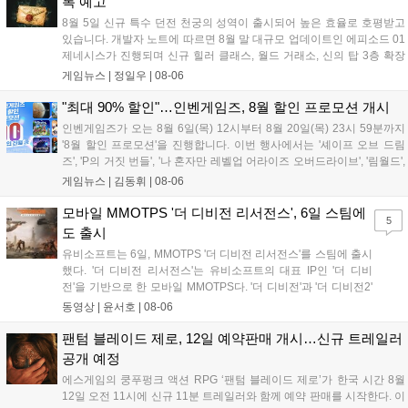
록 예고
즐길 거리를 제공할 예정이다....
8월 5일 신규 특수 던전 천궁의 성역이 출시되어 높은 효율로 호평받고
있습니다. 개발자 노트에 따르면 8월 말 대규모 업데이트인 에피소드 01
제네시스가 진행되며 신규 힐러 클래스, 월드 거래소, 신의 탑 3층 확장
등이 예고되었습니다. 또한 8일에는 신권 선출이 예정되어 있어 게임 내
게임뉴스 |
정일우
|
08-06
판도 변화가 예상되며, 사전 등록과 다양한 이벤트가 함께 진행 중입니
다....
"최대 90% 할인"…인벤게임즈, 8월 할인 프로모션 개시
인벤게임즈가 오는 8월 6일(목) 12시부터 8월 20일(목) 23시 59분까지
'8월 할인 프로모션'을 진행합니다. 이번 행사에서는 '셰이프 오브 드림
즈', 'P의 거짓 번들', '나 혼자만 레벨업 어라이즈 오버드라이브', '림월드',
'아랑전설 시티 오브 더 울브스', '팰월드' 등 인기 타이틀을 최대 90% 할
게임뉴스 |
김동휘
|
08-06
인된 가격에 제공합니다. 인벤게임즈를 통해 구매 시 할인가 적용은 물
론 네이버페이 포인트 추가 적립 혜택도 받을 수 있으며, 자세한 내용은
모바일 MMOTPS '더 디비전 리서전스', 6일 스팀에
5
공식 네이버 스마트 스토어에서 확인 가능합니다....
도 출시
유비소프트는 6일, MMOTPS '더 디비전 리서전스'를 스팀에 출시
했다. '더 디비전 리서전스'는 유비소프트의 대표 IP인 '더 디비
전'을 기반으로 한 모바일 MMOTPS다. '더 디비전'과 '더 디비전2'
사이의 시기를 배경으로 하고 있으며, 완전히 새로운 독립형 스토
동영상 |
윤서호
|
08-06
리와 캠페인을 선보인다. 뉴욕에서 발생한 ‘그린 포이즌’ 사태 속
의 디비전 요원이 되어...
팬텀 블레이드 제로, 12일 예약판매 개시…신규 트레일러
공개 예정
에스게임의 쿵푸펑크 액션 RPG ‘팬텀 블레이드 제로’가 한국 시간 8월
12일 오전 11시에 신규 11분 트레일러와 함께 예약 판매를 시작한다. 이