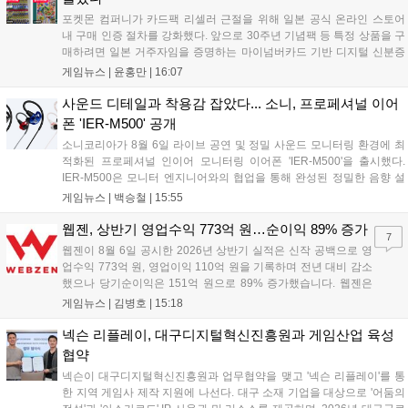
포켓몬 컴퍼니가 카드팩 리셀러 근절을 위해 일본 공식 온라인 스토어
내 구매 인증 절차를 강화했다. 앞으로 30주년 기념팩 등 특정 상품을 구
매하려면 일본 거주자임을 증명하는 마이넘버카드 기반 디지털 신분증
이 필수다. 해당 상품들은 온라인 추첨제로만 판매되며, 이번 조치는 과
게임뉴스 |
윤홍만
|
16:07
도한 가격 급등을 막기 위한 특단의 대책이다. 향후 포켓몬 컴퍼니의 이
러한 정책이 시장 물량 안정화에 어떤 영향을 미칠지 업계의 이목이 쏠
사운드 디테일과 착용감 잡았다... 소니, 프로페셔널 이어
리고 있다....
폰 'IER-M500' 공개
소니코리아가 8월 6일 라이브 공연 및 정밀 사운드 모니터링 환경에 최
적화된 프로페셔널 인이어 모니터링 이어폰 'IER-M500'을 출시했다.
IER-M500은 모니터 엔지니어와의 협업을 통해 완성된 정밀한 음향 설
계와 뛰어난 수동 차음 성능을 갖춰, 외부 소음이 많은 환경에서도 디테
게임뉴스 |
백승철
|
15:55
일한 사운드를 전달하는 것이 특징이다. 인체공학적 디자인과 독자적인
피팅 서포터를 적용해 장시간 착용 시에도 안정적이고 편안한 환경을 제
웹젠, 상반기 영업수익 773억 원…순이익 89% 증가
7
공한다....
웹젠이 8월 6일 공시한 2026년 상반기 실적은 신작 공백으로 영
업수익 773억 원, 영업이익 110억 원을 기록하며 전년 대비 감소
했으나 당기순이익은 151억 원으로 89% 증가했습니다. 웹젠은
하반기부터 신작 공세를 예고하며 전략게임 '프로젝트 D1'의 정보
게임뉴스 |
김병호
|
15:18
공개와 '게이트 오브 게이츠'의 추가 정보를 발표할 계획입니다.
또한 '테르비스'는 일본 코미케에 출품하며 해외 시장 공략을 강화
넥슨 리플레이, 대구디지털혁신진흥원과 게임산업 육성
합니다. 김태영 대표는 내년 신작 출시를 위해 하반기 적극적인
협약
사업 일정을 추진하고 주주가치 제고에 힘쓰겠다고 밝혔습니
넥슨이 대구디지털혁신진흥원과 업무협약을 맺고 '넥슨 리플레이'를 통
다....
한 지역 게임사 제작 지원에 나선다. 대구 소재 기업을 대상으로 '어둠의