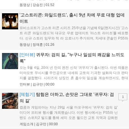
플레이 영상 공개를 시작으로 10일 시즌4 트레일러를 선보이며, 11일 시
동영상 |
강승진
|
01:52
작되는 시즌4를 통해 디몬을 정식 출시할 예정이다. 향후 메카 부대와 탈
론의 대립이 본격화될 전망이다....
'고스트리콘: 와일드랜드', 출시 9년 차에 무료 대형 업데
이트
유비소프트가 고스트 리콘 시리즈 25주년을 기념해 6일(현지시간) '고스
트 리콘 와일드랜드'의 대규모 무료 업데이트 '라스트 라이츠'를 배포했
다. 신규 스토리 임무와 적 라 요로나가 추가되며, 차세대 콘솔인 PS5와
Xbox Series X|S에서 4K 60FPS를 지원한다. 또한 편의성 개선과 함께
동영상 |
정재훈
|
01:26
과거 콘텐츠가 복원되어 기존 및 신규 이용자 모두에게 새로운 즐길 거
리를 제공한다....
[인터뷰]
귀무자: 검의 길, "누구나 일섬의 쾌감을 느끼도
록"
오는 9월 4일, 20여 년 만의 완전 신작 ‘귀무자’가 출시된다. 이번 작품은
미야모토 무사시를 주인공으로 내세워 교토의 기괴한 설화와 다크 판타
지를 결합했다. 시리즈의 상징인 혼 흡수와 일섬을 계승하면서도, 현대
적인 검극 액션과 '무너뜨리기 일섬'을 더해 전투의 깊이를 더했다. 개발
인터뷰 |
김규만
|
00:00
진은 정해진 공략법 대신 플레이어의 선택에 따른 사무라이 액션을 구현
하고자 했으며, 실제 검술 전문가의 모션 캡처를 통해 리얼리티를 극대
[체험기]
탐험은 더하고, 손맛은 그대로 '귀무자: 검
1
화했다. 세계관을 새롭게 재구성한 이번 신작은 기존 시리즈와 설정은
의 길'
다르지만, 특유의 통쾌한 손맛과 다크 판타지 분위기를 충실히 담아내어
캡콤과 게임피아는 지난 29일 서울 마포구에서 '귀무자: 검의 길'
시리즈 팬과 신규 이용자 모두에게 새로운 재미를 선사할 예정이다....
미디어 프리뷰 행사를 개최했습니다. 이번 행사에서는 PS5와 닌
텐도 스위치2 빌드를 통해 세미 오픈 월드인 교토 지역과 강화된
액션 시스템을 공개했습니다. 주인공 미야모토 무사시가 오니를
게임소개 |
김규만
|
00:00
정화하는 과정을 담았으며, 패링과 혼 흡수 등 전략적 전투 요소