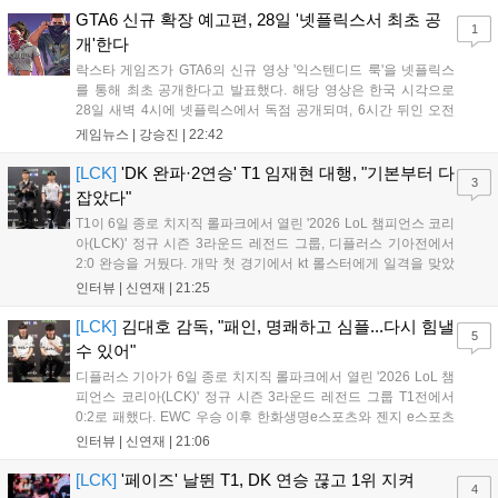
가 특징입니다. 정식 출시를 앞두고 탄탄한 게임성을 선보여 기대
GTA6 신규 확장 예고편, 28일 '넷플릭스서 최초 공
1
감을 높였습니다....
개'한다
락스타 게임즈가 GTA6의 신규 영상 '익스텐디드 룩'을 넷플릭스
를 통해 최초 공개한다고 발표했다. 해당 영상은 한국 시각으로
28일 새벽 4시에 넷플릭스에서 독점 공개되며, 6시간 뒤인 오전
10시부터 공식 유튜브와 홈페이지에서도 확인할 수 있다. 기존보
게임뉴스 |
강승진
|
22:42
다 게임플레이 비중이 클 것으로 기대되는 가운데, 넷플릭스와의
이례적인 협업이 향후 게임 마케팅 방식에 어떤 변화를 가져올지
[LCK]
'DK 완파·2연승' T1 임재현 대행, "기본부터 다
3
전 세계 팬들의 이목이 쏠리고 있다....
잡았다"
T1이 6일 종로 치지직 롤파크에서 열린 '2026 LoL 챔피언스 코리
아(LCK)' 정규 시즌 3라운드 레전드 그룹, 디플러스 기아전에서
2:0 완승을 거뒀다. 개막 첫 경기에서 kt 롤스터에게 일격을 맞았
지만, 젠지 e스포츠의 홈 경기에서 원정 승리를 챙기며 분위기를
인터뷰 |
신연재
|
21:25
다잡은 T1은 이날 게임에서는 경기력이 완전히 제 궤도에 오른 듯
한 모습이었다. 다음은...
[LCK]
김대호 감독, "패인, 명쾌하고 심플...다시 힘낼
5
수 있어"
디플러스 기아가 6일 종로 치지직 롤파크에서 열린 '2026 LoL 챔
피언스 코리아(LCK)' 정규 시즌 3라운드 레전드 그룹 T1전에서
0:2로 패했다. EWC 우승 이후 한화생명e스포츠와 젠지 e스포츠
를 잡아내며 기세를 끌어올렸지만, 경기력이 제 궤도에 오른 T1은
인터뷰 |
신연재
|
21:06
확실히 강했다. 경기 종료 후 기자회견에 참석한 김대호 감독은
"오늘 져서 너무 아쉽다"...
[LCK]
'페이즈' 날뛴 T1, DK 연승 끊고 1위 지켜
4