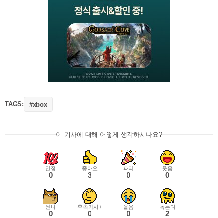
TAGS:
#xbox
이 기사에 대해 어떻게 생각하시나요?
만점
좋아요
파티
웃음
0
3
0
0
씬나
후속기사+
울음
녹는다
0
0
0
2