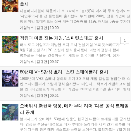
출시
디볼버디지털이 벽돌깨기 로그라이트 ‘볼x핏’의 마지막 무료 업데이트
‘자연주의자’를 전 플랫폼에 출시했다. 누적 판매 200만 장을 기념해 진
행된 이번 업데이트는 신규 캐릭터 2종과 볼 11종, 패시브 5종을 추가해
전략적 재미를 높였다. 게임은 PC와 콘솔, 모바일에서 한글판으로 즐길
게임뉴스 |
김규만
|
10:00
수 있으며, 개발사는 조만간 게임과 관련한 새로운 소식을 전할 예정이
라고 밝혀 향후 행보에 기대감을 모으고 있다. 상세 정보는 공식 홈페이
정령과 마을 짓는 게임, '스피릿스테드' 출시
1
지에서 확인 가능하다....
터보 도그 게임즈가 개발한 코지 도시 건설 게임 '스피릿스테드'가
8월 7일 오전 2시 PC 스팀에 정식 출시됐다. 마법의 정령과 함께
평화로운 마을을 건설하는 이 게임은 한국어를 지원하며, 정가
10,700원에서 10% 할인된 9,630원에 판매된다. 플레이어는 어
게임뉴스 |
김규만
|
09:57
드벤처 모드와 크리에이티브 모드를 통해 자유롭게 마을을 꾸미
고 정령을 활용해 공동체를 성장시킬 수 있다. 따뜻한 손그림 그
80년대 VHS감성 호러, '스킨 스테이플러' 출시
래픽이 특징이며, 부담 없이 즐길 수 있는 힐링 게임으로 기대를
1980년대 VHS 슬래셔 영화와 초기 3D 호러 게임 감성을 결합한 더 스
모으고 있다....
킨 스테이플러가 스팀에 정식 출시됐다. 테인티드 팩트가 개발하고 어셈
블 엔터테인먼트가 배급한 이 게임은 2026년 8월 6일 출시되어 현재
15,000원에 판매 중이다. 캐리언 시티를 배경으로 연쇄살인 사건을 추적
게임뉴스 |
김규만
|
09:51
하는 두 형사의 이야기를 다루며, 거친 복고풍 그래픽과 블랙 코미디를
통해 밀도 높은 공포를 선사한다....
오버워치 新한국 영웅, 메카 부대 리더 '디몬' 공식 트레일
러 공개
블리자드가 오버워치 53번째 영웅인 한국인 디몬의 트레일러를 공개했
다. 영상은 부산을 배경으로 메카 부대와 쓰레기촌 세력 간의 전투를 다
루며 디몬의 붉은 메카 비스트와 능력을 보여준다. 블리자드는 7일 게임