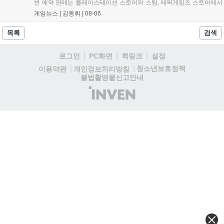
번 예약 판매는 플레이스테이션 스토어와 스팀, 에픽게임즈 스토어에서
진행되며, 개발이 완료된 게임은 10월 29일 정식 출시될 예정이다. 언리
게임뉴스 |
김동휘
|
08-06
얼 엔진 5로 제작된 이 게임은 홍콩 무협 영화에서 영감을 받은 화려한
콤보 액션과 세미 오픈월드 환경을 특징으로 한다....
목록
검색
로그인
PC화면
퀵링크
설정
청소년보호정책
이용약관
개인정보처리방침
불법촬영물신고안내
(주)
인
벤