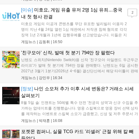
무기 다양성 부족 등 로그라이트 장르적 재미 측면에서도 보완이
요구됩니다. 개발사는 향후 캐릭터 추가 등을 통해 게임성을 다듬
[이슈]
미호요, 게임 유출 유저 2명 1심 유죄…중국
2
어 경쟁력을 확보할 계획입니다....
내 첫 형사 판결
미호요 게임의 미공개 콘텐츠를 무단 유포한 빌리빌리 이용자 2
명이 지난 4월 24일 열린 1심 재판에서 저작권 침해 혐의로 각각
징역 1년 2개월과 1년에 집행유예를 선고받았습니다. 이들은 지
난해 7월부터 원신 등 주요 게임의 영상을 유포해 60만 회 이상의
게임뉴스 |
김동휘
|
16:50
조회수를 기록했습니다. 미호요는 이번 판결이 새 사법해석 시행
이후 중국 내 첫 형사사건임을 강조하며 향후 무단 유출에 강경
'친구모아' 신작, 발매 첫 분기 794만 장 팔렸다
대응할 방침입니다....
닌텐도 스위치(Nintendo Switch)용 신작 '친구모아 아일랜드 두근두근
라이프'가 발매 첫 분기에 794만 장을 판매했다. 닌텐도는 6일 공시한
2027년 3월기 1분기(2026년 4~6월) 결산단신에서 해당 타이틀이 판매
를 크게 늘렸다고 밝혔다. 4월 16일 발매된 이 작품은 약 2개월 반 만에
게임뉴스 |
강민우
|
16:34
794만 장을 기록하며, 같은 기간 닌텐도 스위치...
[정보]
나인 소모처 추가 이후 시세 변동은? 거래소 시세
살펴보기
8월 5일 솔: 인챈트는 50레벨 특수 던전 '천궁의 성역'과 신규 수집을 추
가하는 업데이트를 진행했습니다. 영웅 스킬북으로 영웅 장비 선택 상자
를 제작하는 이벤트로 스킬북 소모가 급증했고, 신성 및 저주 주문서 가
격은 소폭 상승했습니다. 나인 코어 시세는 보합세를 유지 중이며, 신의
게임뉴스 |
박재훈
|
16:08
탑 관련 아이템은 사냥터 발견으로 가격이 안정화되었습니다. 상급 재료
수요는 늘었으나 일반 재료는 현상을 유지하고 있으며, 영웅 등급 장비
포켓몬 컴퍼니, 실물 TCG 카드 '리셀러' 근절 위해 칼 빼
와 무기는 서버별로 등락을 보이고 있습니다....
들었다