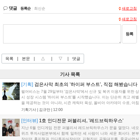
댓글
등록순
|
최신순
새로고침
새로고침
등록
목록
|
본문
|
△
|
▽
|
댓글
기사 목록
[기획]
검은사막 최초의 '하이퍼 부스트', 직접 해봤습니다
펄어비스는 7월 29일부터 '검은사막'에서 신규 및 복귀 이용자를 위한 상
시 성장 시스템 '하이퍼 부스트'를 시작했습니다. 이는 단순히 최고 레벨
을 제공하는 것이 아니라, 시즌 캐릭터 육성, 올비아 아카데미 수료, 아침
의 나라 설화 진행 등 4단계 과정을 통해 게임에 적응하며 공방합 750을
기획기사 |
김규만
|
12:00
목표로 성장하는 구조입니다. 이용자는 과제를 완수하며 동(V) 투발라
장비와 검은별 무기, 카라자드 장신구 등을 획득해 주요 콘텐츠에 진입
[인터뷰]
1호 인디전문 퍼블리셔, '레드브릭하우스'
할 수 있습니다....
지난 6월 인디게임 전문 퍼블리셔 레드브릭하우스가 문을 열었다. 네오
위즈 투자사업본부에서 함께 일하던 세 사람이 나와 세운 회사다. 본부
장이던 홍지철과 인디투자실장이던 김혁진이 공동대표를, 중국사업실