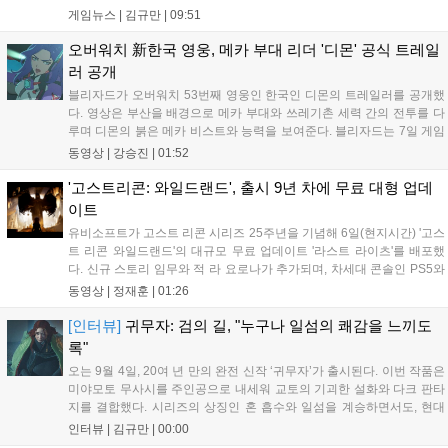
15,000원에 판매 중이다. 캐리언 시티를 배경으로 연쇄살인 사건을 추적
게임뉴스 |
김규만
|
09:51
하는 두 형사의 이야기를 다루며, 거친 복고풍 그래픽과 블랙 코미디를
통해 밀도 높은 공포를 선사한다....
오버워치 新한국 영웅, 메카 부대 리더 '디몬' 공식 트레일
러 공개
블리자드가 오버워치 53번째 영웅인 한국인 디몬의 트레일러를 공개했
다. 영상은 부산을 배경으로 메카 부대와 쓰레기촌 세력 간의 전투를 다
루며 디몬의 붉은 메카 비스트와 능력을 보여준다. 블리자드는 7일 게임
플레이 영상 공개를 시작으로 10일 시즌4 트레일러를 선보이며, 11일 시
동영상 |
강승진
|
01:52
작되는 시즌4를 통해 디몬을 정식 출시할 예정이다. 향후 메카 부대와 탈
론의 대립이 본격화될 전망이다....
'고스트리콘: 와일드랜드', 출시 9년 차에 무료 대형 업데
이트
유비소프트가 고스트 리콘 시리즈 25주년을 기념해 6일(현지시간) '고스
트 리콘 와일드랜드'의 대규모 무료 업데이트 '라스트 라이츠'를 배포했
다. 신규 스토리 임무와 적 라 요로나가 추가되며, 차세대 콘솔인 PS5와
Xbox Series X|S에서 4K 60FPS를 지원한다. 또한 편의성 개선과 함께
동영상 |
정재훈
|
01:26
과거 콘텐츠가 복원되어 기존 및 신규 이용자 모두에게 새로운 즐길 거
리를 제공한다....
[인터뷰]
귀무자: 검의 길, "누구나 일섬의 쾌감을 느끼도
록"
오는 9월 4일, 20여 년 만의 완전 신작 ‘귀무자’가 출시된다. 이번 작품은
미야모토 무사시를 주인공으로 내세워 교토의 기괴한 설화와 다크 판타
지를 결합했다. 시리즈의 상징인 혼 흡수와 일섬을 계승하면서도, 현대
적인 검극 액션과 '무너뜨리기 일섬'을 더해 전투의 깊이를 더했다. 개발
인터뷰 |
김규만
|
00:00
진은 정해진 공략법 대신 플레이어의 선택에 따른 사무라이 액션을 구현