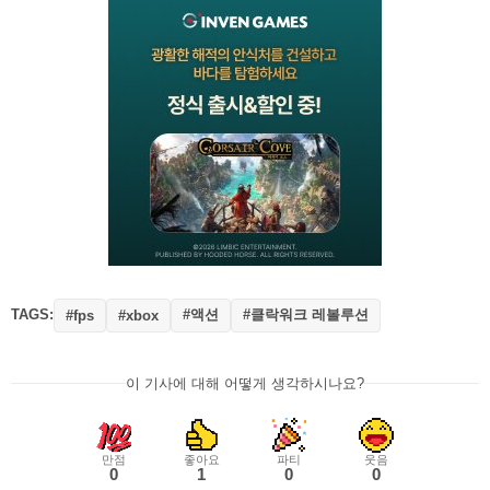
TAGS:
#액션
#클락워크 레볼루션
#fps
#xbox
이 기사에 대해 어떻게 생각하시나요?
만점
좋아요
파티
웃음
0
1
0
0