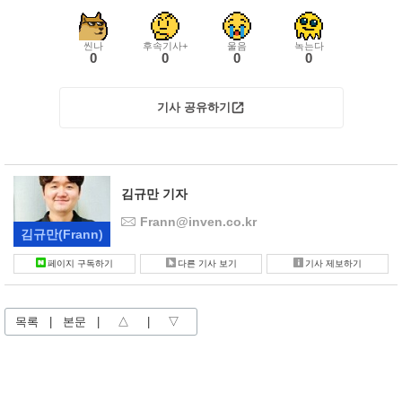
씬나
후속기사+
울음
녹는다
0
0
0
0
기사 공유하기
김규만 기자
Frann@inven.co.kr
김규만
(Frann)
페이지 구독하기
다른 기사 보기
기사 제보하기
목록
|
본문
|
△
|
▽