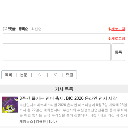
댓글
등록순
|
최신순
새로고침
새로고침
등록
목록
|
본문
|
△
|
▽
|
댓글
기사 목록
3주간 즐기는 인디 축제, BIC 2026 온라인 전시 시작
부산인디커넥트페스티벌 2026 온라인 페스티벌이 8월 7일 개막해 28일
까지 총 22일간 개최됩니다. 부산시와 부산정보산업진흥원 등이 주최하
는 이번 행사는 공식 누리집을 통해 진행되며, 티켓 1매로 기간 내 전시
작을 제한 없이 체험할 수 있습니다. 일반 및 루키 부문 등 다양한 인디게
게임뉴스 |
김규만
|
10:57
임을 선보이며 개발자와의 소통 기능도 제공합니다. 장소 제약 없이 전