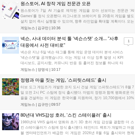
세계 누구나 참여 가능한 이번 행사는 역대 최대 규모로 열려 인디게임
원스토어, AI 창작 게임 전문관 오픈
생태계 확장에 기여할 전망입니다....
원스토어가 7일 AI 기술로 제작된 게임을 모아 선보이는 전문관 ‘AI
Games’를 정식 오픈했다. 라그나로크 브레이커 등 20종의 게임을 별도
설치 없이 즉시 실행할 수 있으며, 향후 라인업을 확대할 계획이다. 오는
11일부터는 게임 실행 시 할인 쿠폰을 지급하는 오픈 기념 이벤트도 진
게임뉴스 |
김규만
|
10:36
행된다. 이번 서비스는 누구나 AI를 활용해 게임을 제작하고 유통할 수
있는 환경을 조성해 창작자와 이용자 모두에게 새로운 경험을 제공할 것
넥슨, 사내 데이터 분석 툴 '넥슨스탯' 소개... "사후
1
으로 기대된다....
대응에서 사전 대비로"
넥슨은 지난 6일 넥슨 태그를 통해 게임 운영 데이터 분석 서비스
'넥슨스탯'을 공개했습니다. 이는 게임 내 이상 징후 발생 시 KPI
대시보드, 공지사항, 커뮤니티 반응 등 흩어진 정보를 하나의 타
임라인에 연결해 원인을 빠르게 파악하도록 돕는 관제 허브입니
게임뉴스 |
양영석
|
10:17
다. 현재 25개 이상의 프로젝트에 도입된 이 서비스는 사후 대응
중심의 운영 방식을 사전 대비 체계로 전환하며 데이터 기반의 효
정령과 마을 짓는 게임, '스피릿스테드' 출시
율적인 의사결정을 지원하고 있습니다....
터보 도그 게임즈가 개발한 코지 도시 건설 게임 '스피릿스테드'가 8월 7
일 오전 2시 PC 스팀에 정식 출시됐다. 마법의 정령과 함께 평화로운 마
을을 건설하는 이 게임은 한국어를 지원하며, 정가 10,700원에서 10%
할인된 9,630원에 판매된다. 플레이어는 어드벤처 모드와 크리에이티브
게임뉴스 |
김규만
|
09:57
모드를 통해 자유롭게 마을을 꾸미고 정령을 활용해 공동체를 성장시킬
수 있다. 따뜻한 손그림 그래픽이 특징이며, 부담 없이 즐길 수 있는 힐링
80년대 VHS감성 호러, '스킨 스테이플러' 출시
게임으로 기대를 모으고 있다....
1980년대 VHS 슬래셔 영화와 초기 3D 호러 게임 감성을 결합한 더 스
킨 스테이플러가 스팀에 정식 출시됐다. 테인티드 팩트가 개발하고 어셈
블 엔터테인먼트가 배급한 이 게임은 2026년 8월 6일 출시되어 현재