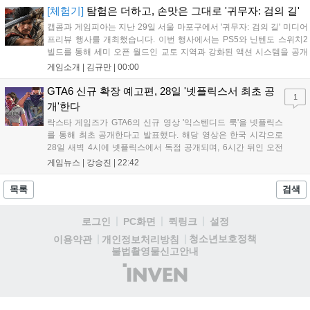
하고자 했으며, 실제 검술 전문가의 모션 캡처를 통해 리얼리티를 극대
[체험기]
탐험은 더하고, 손맛은 그대로 '귀무자: 검의 길'
화했다. 세계관을 새롭게 재구성한 이번 신작은 기존 시리즈와 설정은
캡콤과 게임피아는 지난 29일 서울 마포구에서 '귀무자: 검의 길' 미디어
다르지만, 특유의 통쾌한 손맛과 다크 판타지 분위기를 충실히 담아내어
프리뷰 행사를 개최했습니다. 이번 행사에서는 PS5와 닌텐도 스위치2
시리즈 팬과 신규 이용자 모두에게 새로운 재미를 선사할 예정이다....
빌드를 통해 세미 오픈 월드인 교토 지역과 강화된 액션 시스템을 공개
했습니다. 주인공 미야모토 무사시가 오니를 정화하는 과정을 담았으며,
게임소개 |
김규만
|
00:00
패링과 혼 흡수 등 전략적 전투 요소가 특징입니다. 정식 출시를 앞두고
탄탄한 게임성을 선보여 기대감을 높였습니다....
GTA6 신규 확장 예고편, 28일 '넷플릭스서 최초 공
1
개'한다
락스타 게임즈가 GTA6의 신규 영상 '익스텐디드 룩'을 넷플릭스
를 통해 최초 공개한다고 발표했다. 해당 영상은 한국 시각으로
28일 새벽 4시에 넷플릭스에서 독점 공개되며, 6시간 뒤인 오전
10시부터 공식 유튜브와 홈페이지에서도 확인할 수 있다. 기존보
게임뉴스 |
강승진
|
22:42
다 게임플레이 비중이 클 것으로 기대되는 가운데, 넷플릭스와의
이례적인 협업이 향후 게임 마케팅 방식에 어떤 변화를 가져올지
목록
검색
전 세계 팬들의 이목이 쏠리고 있다....
로그인
PC화면
퀵링크
설정
청소년보호정책
이용약관
개인정보처리방침
불법촬영물신고안내
(주)
인
벤