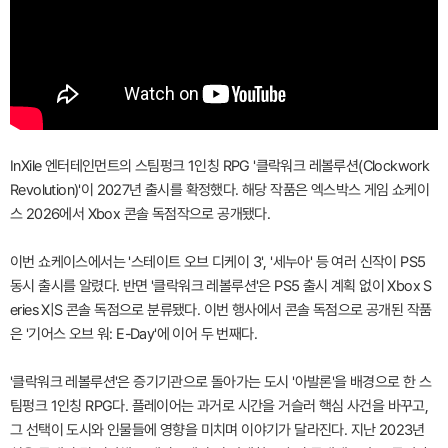
InXile 엔터테인먼트의 스팀펑크 1인칭 RPG '클락워크 레볼루션(Clockwork
Revolution)'이 2027년 출시를 확정했다. 해당 작품은 엑스박스 게임 쇼케이
스 2026에서 Xbox 콘솔 독점작으로 공개됐다.
이번 쇼케이스에서는 '스테이트 오브 디케이 3', '세누아' 등 여러 신작이 PS5
동시 출시를 알렸다. 반면 '클락워크 레볼루션'은 PS5 출시 계획 없이 Xbox S
eries X|S 콘솔 독점으로 분류됐다. 이번 행사에서 콘솔 독점으로 공개된 작품
은 '기어스 오브 워: E-Day'에 이어 두 번째다.
'클락워크 레볼루션'은 증기기관으로 돌아가는 도시 '아발론'을 배경으로 한 스
팀펑크 1인칭 RPG다. 플레이어는 과거로 시간을 거슬러 핵심 사건을 바꾸고,
그 선택이 도시와 인물들에 영향을 미치며 이야기가 달라진다. 지난 2023년