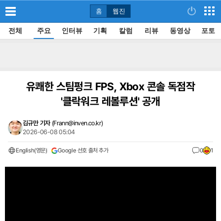
홈
웹진
전체
주요
인터뷰
기획
칼럼
리뷰
동영상
포토
유쾌한 스팀펑크 FPS, Xbox 콘솔 독점작
'클락워크 레볼루션' 공개
김규만 기자
(
Frann@inven.co.kr
)
2026-06-08 05:04
English(영문)
Google 선호 출처 추가
0
1