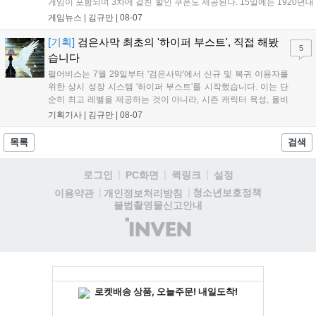
게임이 포함되며 3차에 걸친 할인 쿠폰도 제공된다. 15일에는 1920년대
경성 배경의 신작 그날의 신문이 출시되며, 15일부터 17일까지는 국내
게임뉴스 |
김규만
|
08-07
개발사 게임을 위한 시크릿 쿠폰도 추가 발행될 예정이다. 자세한 내용
은 공식 페이지에서 확인 가능하다....
[기획]
검은사막 최초의 '하이퍼 부스트', 직접 해봤
5
습니다
펄어비스는 7월 29일부터 '검은사막'에서 신규 및 복귀 이용자를
위한 상시 성장 시스템 '하이퍼 부스트'를 시작했습니다. 이는 단
순히 최고 레벨을 제공하는 것이 아니라, 시즌 캐릭터 육성, 올비
아 아카데미 수료, 아침의 나라 설화 진행 등 4단계 과정을 통해
기획기사 |
김규만
|
08-07
게임에 적응하며 공방합 750을 목표로 성장하는 구조입니다. 이
용자는 과제를 완수하며 동(V) 투발라 장비와 검은별 무기, 카라
목록
검색
자드 장신구 등을 획득해 주요 콘텐츠에 진입할 수 있습니다....
로그인
PC화면
퀵링크
설정
청소년보호정책
이용약관
개인정보처리방침
불법촬영물신고안내
(주)
인
벤