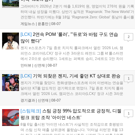
그라비티가 2026년 2분기 매출 1,619억 원, 영업이익 276억 원을 기록
하며 내실 성장을 이뤘다. 상반기 실적은 ‘Ragnarok: The New World’가
견인했다. 하반기에는 8월 18일 ‘Ragnarok Zero: Global’ 동남아 출시를
시작으로 9월 3일 ‘달려라 헤베레케 EX’, 9월 22일 ‘갈바테인’ 등 다양한
게임뉴스 |
윤홍만
|
08-07
신작을 선보인다. 4분기에는 ‘쟈레코 아케이드 콜렉션’과 ‘라이트 오디세
이’ 출시가 예정돼 있으며, 2027년에는 ‘Ragnarok 3’ 등 대작을 글로벌
[LCK]
2연속 POM '룰러', "'듀로'와 바텀 구도 연습
2
출시할 계획이다. 그라비티는 조인트벤처 설립과 라그나로크 에코 시스
많이 했다"
템 구축을 통해 신성장 동력을 확보할 방침이다....
젠지 e스포츠가 7일 종로 치지직 롤파크에서 열린 '2026 LoL 챔
피언스 코리아(LCK)' 정규 시즌 3라운드 레전드 그룹 kt 롤스터전
에서 2:0으로 승리했다. 1세트는 퍼펙트 승리, 2세트도 1만 차이
를 벌리며 25분 만에 승리하면서 말 그대로 압도적인 경기력을 선
인터뷰 |
신연재
|
08-07
보였다. '룰러' 박재혁은 1세트 코그모, 2세트 이즈리얼로 맹활약
하며 POM에 선정됐...
[LCK]
기억 되찾은 젠지, 기세 좋던 KT 상대로 완승
1
젠지가 기억을 찾았다. 한화생명e스포츠에 이어 이번에는 연승을
달리던 KT를 압도적인 경기력으로 꺾었다. 7일 종로 치지직 롤파
크에서 열린 '2026 LoL 챔피언스 코리아(LCK)' 정규 시즌 3라운
드 레전드 그룹, kt 롤스터와 젠지 e스포츠의 대결에서 젠지가 압
경기결과 |
신연재
|
08-07
승을 거뒀다. 개막주까지만 해도 급격하게 흔들리던 젠지였지만,
기억을 되찾기라도 한 듯 1,...
[스팀체크]
스팀 긍정 99% 압도적으로 긍정적, 디젤
1
펑크 포탑 조작 '아이언 네스트'
8월 6일 출시된 '아이언 네스트'가 사실적인 조작감으로 호평받으
며 스팀 신작 매출 상위권에 올랐습니다. '이터널 리턴'은 8월 13