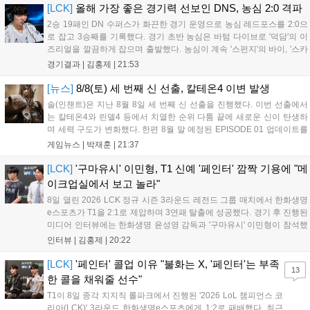
인규 감독 : 모든 경...
[LCK]
올해 가장 좋은 경기력 선보인 DNS, 농심 2:0 격파
2승 19패인 DN 수퍼스가 화끈한 경기 운영으로 농심 레드포스를 2:0으
로 잡고 3승째를 기록했다. 경기 초반 농심은 바텀 다이브로 '덕담'의 이
즈리얼을 깔끔하게 잡으며 출발했다. 농심이 계속 '스펀지'의 바이, '스카
웃'의 신드라가 맹활약하며 초반부터 잡은 주도권을 계속 잘 굴렸다.
경기결과 |
김홍제
|
21:53
DNS는 불리하지만 골드 차이는 크게 벌어지지 않으며 잘 따라가고 있
었...
[뉴스]
8/8(토) 세 번째 신 선출, 칼테온4 이변 발생
솔(인챈트)은 지난 8월 8일 세 번째 신 선출을 진행했다. 이번 선출에서
는 칼테온4와 린델4 등에서 치열한 순위 다툼 끝에 새로운 신이 탄생하
며 세력 구도가 변화했다. 한편 8월 말 예정된 EPISODE 01 업데이트를
통해 월드 콘텐츠가 추가될 예정이며, 이를 통해 추후 주신 및 절대신에
게임뉴스 |
박재훈
|
21:37
대한 정보가 공개될 것으로 기대된다. 서버별 입지 확보를 위한 경쟁은
더욱 가속화될 전망이다....
[LCK]
'구마유시' 이민형, T1 신예 '페인터' 깜짝 기용에 "메
이크업실에서 보고 놀라"
8일 열린 2026 LCK 정규 시즌 3라운드 레전드 그룹 매치에서 한화생명
e스포츠가 T1을 2:1로 제압하며 3연패 탈출에 성공했다. 경기 후 진행된
미디어 인터뷰에는 한화생명 윤성영 감독과 '구마유시' 이민형이 참석했
다. 먼저 승리 소감에 대해 윤성영 감독은 "오랜만에 승리해 기분이 좋고,
인터뷰 |
김홍제
|
20:22
남은 경기도 잘 준비하겠다"고 밝혔으며, '구마유시' 역시 "3...
[LCK]
'페인터' 콜업 이유 "불화는 X, '페인터'는 부족
13
한 콜을 채워줄 선수"
T1이 8일 종각 치지직 롤파크에서 진행된 '2026 LoL 챔피언스 코
리아(LCK)' 3라운드 한화생명e스포츠에게 1:2로 패배했다. 최근