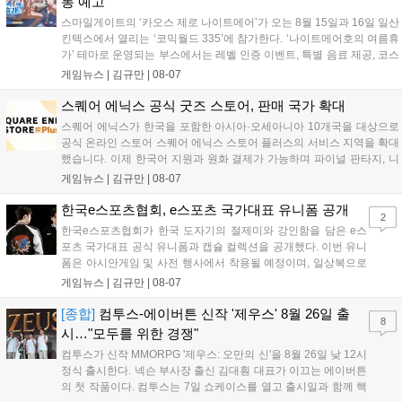
통 예고
스마일게이트의 ‘카오스 제로 나이트메어’가 오는 8월 15일과 16일 일산
킨텍스에서 열리는 ‘코믹월드 335’에 참가한다. ‘나이트메어호의 여름휴
가’ 테마로 운영되는 부스에서는 레벨 인증 이벤트, 특별 음료 제공, 코스
프레 모델 포토존 등 다채로운 행사가 진행된다. 유명 코스어 7인이 캐릭
게임뉴스 |
김규만
|
08-07
터로 변신해 이용자를 맞이하며, SNS 인증 시 추가 굿즈도 증정한다. 자
세한 정보는 공식 커뮤니티에서 확인 가능하다....
스퀘어 에닉스 공식 굿즈 스토어, 판매 국가 확대
스퀘어 에닉스가 한국을 포함한 아시아·오세아니아 10개국을 대상으로
공식 온라인 스토어 스퀘어 에닉스 스토어 플러스의 서비스 지역을 확대
했습니다. 이제 한국어 지원과 원화 결제가 가능하며 파이널 판타지, 니
어 등 주요 게임의 피규어, 굿즈를 구매할 수 있습니다. 신상품이 순차적
게임뉴스 |
김규만
|
08-07
으로 추가될 예정이며 이용자는 사이트에서 국가를 한국으로 설정해 이
용 가능합니다....
한국e스포츠협회, e스포츠 국가대표 유니폼 공개
2
한국e스포츠협회가 한국 도자기의 절제미와 강인함을 담은 e스
포츠 국가대표 공식 유니폼과 캡슐 컬렉션을 공개했다. 이번 유니
폼은 아시안게임 및 사전 행사에서 착용될 예정이며, 일상복으로
구성된 컬렉션은 오는 8월 28일부터 골스튜디오 공식 홈페이지
게임뉴스 |
김규만
|
08-07
와 무신사, 오프라인 매장에서 판매된다. 다만 아시안게임 결선에
서는 대회 규정에 따라 별도의 유니폼을 착용할 계획이다....
[종합]
컴투스-에이버튼 신작 '제우스' 8월 26일 출
8
시…"모두를 위한 경쟁"
컴투스가 신작 MMORPG '제우스: 오만의 신'을 8월 26일 낮 12시
정식 출시한다. 넥슨 부사장 출신 김대훤 대표가 이끄는 에이버튼
의 첫 작품이다. 컴투스는 7일 쇼케이스를 열고 출시일과 함께 핵