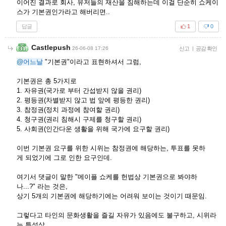
이어진 결과로 회사, 유저들의 재산을 침해하는데 이걸 단순히 쇼케이
스가 기본권인가라고 해버리면..
답글
1
0
Castlepush
26-06-08 17:26
신고
|
공감 확인
@어느날
"기본권"이라고 표현하셔서 그럼,
기본권은 총 5가지로
1. 자유권(국가로 부터 간섭받지 않을 권리)
2. 평등권(차별받지 않고 법 앞에 평등한 권리)
3. 참정권(정치 과정에 참여할 권리)
4. 청구권(권리 침해시 구제를 청구할 권리)
5. 사회권(인간다운 생활을 위해 국가에 요구할 권리)
이번 기본권 요구를 위한 시위는 참정권에 해당하는, 투표를 못하
게 되었기에 그로 인한 요구인데.
여기서 댓글이 말한 "메이플 쇼케를 헌법상 기본권으로 봐야하
나...?" 라는 것은,
상기 5개의 기본권에 해당하기에는 어려워 보이는 것이기 때문임.
그렇다고 타인의 문화생활을 즐길 자유가 있음에도 불구하고, 시위라
는 특성상