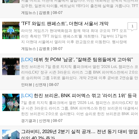
서울 여의도 더현대 서울에서 열립니다. 이번 대회에는 한국의 박찬서와
통해 커뮤니티 중심의 장기 성장 모델을 지속할 방침입니다....
김주한, 일본의 타이틀, 베트남의 YBY1이 출전해 실력을 겨룹니다. TFT
는 소속팀 없이 개인 자격으로 참가하는 독특한 대회 구조를 가지며, 누
게임뉴스 |
김병호
|
08-07
구나 참여 가능한 '소파에서 왕관까지'라는 철학을 실천하고 있습니다.
17일까지 이어지는 이번 행사는 신규 세트 체험과 공연 등 다양한 즐길
'TFT 와일드 팬페스트', 더현대 서울서 개막
1
거리를 제공하며, 이후 현대백화점 판교점에서도 행사가 이어질 예정입
라이엇 게임즈가 현대백화점과 함께 역대 최대 규모의 TFT 오프
니다. 연말에는 라스베이거스 오픈이 개최됩니다....
라인 축제인 'TFT 와일드 팬페스트'를 개최했다. 7일부터 17일까
지 더현대 서울에서 열리며 이후 판교점으로 이동한다. 행사장에
는 체험, 스페셜, 무대 존이 마련됐으며 8일 오후 2시 인비테이셔
게임뉴스 |
김병호
|
08-07
널, 15일 오후 2시 스트리머 매치, 17일 오후 7시 30분 QWER 공
연 등 다채로운 일정이 준비되어 있다. 사전 예약은 조기 마감될
[LCK]
데뷔 첫 POM '남궁', "잘해준 팀원들에게 고마워"
만큼 큰 인기를 끌고 있다....
한진 브리온이 7일 종로 치지직 롤파크에서 열린 '2026 LoL 챔피언스 코
리아(LCK)' 정규 시즌 3라운드 라이즈 그룹 BNK 피어엑스전에서 2:0으
로 승리하며 그룹 1위로 올라섰다. 개막 2연패 이후 곧바로 2연승을 만
들어내면서 이어질 4라운드에 대한 기대감을 올렸다. 다음은 이날 데뷔
인터뷰 |
신연재
|
08-07
첫 POM을 수상한 '남궁' 남궁성훈의 POM 인터뷰 전문이다....
[LCK]
한진 브리온, BNK 피어엑스 꺾고 '라이즈 1위' 등극
7일 종로 치지직 롤파크에서 열린 '2026 LoL 챔피언스 코리아(LCK)' 정
규 시즌 3라운드 라이즈 그룹, BNK 피어엑스와 한진 브리온의 대결에서
한진 브리온이 2:0으로 승리했다. 이번 승리로 한진 브리온은 BNK 피어
엑스를 제치고 라이즈 그룹 1위로 올라섰다. 1세트, 한진 브리온이 '로머'
경기결과 |
신연재
|
08-07
조우진의 로크를 중심으로 게임을 유리하게 풀어갔다. '...
그라비티, 2026년 2분기 실적 공개… 전년 동기 대비 영업
이익 40.2% 증가