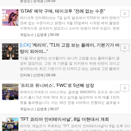
동영상 |
정재훈
|
08-08
사용하는 특징이 있다. 디몬은 오는 8월 12일 시작되는 시즌4 부
산의 영웅들 업데이트를 통해 정식 출시될 예정이다....
'GTA6' 예약 구매, 테이크투 "전례 없는 수준"
1
테이크투 인터랙티브는 7일 실적 발표에서 'GTA6'의 예약 판매가
전례 없는 수준이라고 밝혔다. 6월 25일부터 시작된 예약 물량은
구체적으로 공개되지 않았으나 소비자 반응이 매우 뜨겁다. 한편
11월 19일 PS5와 Xbox 시리즈 X|S로 정식 출시될 예정이며, 록
게임뉴스 |
김병호
|
08-08
스타 게임즈는 한국 시각 28일 오전 4시 넷플릭스를 통해 장편 영
상 'Grand Theft Auto VI: An Extended Look'을 최초 공개할 계획
[LCK]
'케리아', "T1의 고점 보는 플레이, 기본기가 바
1
이다....
탕이 되어야..."
"다들 워낙 잘하는 선수들이다 보니까 고점을 보는 플레이들이 굉
장히 많았어요. 그런 게 기본을 잘 지키면서 하면 리턴이 크다고
생각하는데, 최근 기본기가 안 지켜지고 있는 상태로 그런 플레이
를 추구하다 보니까 팀적으로 안 좋은 사고가 계속 많이 났던 것
인터뷰 |
신연재
|
08-08
같습니다." T1은 6일 서울 종로구 치지직 롤파크에서 열린 '2026
LoL 챔피언스 코리아(LCK)'...
'프리프 유니버스', 'FWC'로 5년째 성장
1
위메이드커넥트가 서비스하는 글로벌 MMORPG 프리프 유니버
스가 출시 5년 차에 역대 최고 실적을 달성하며 누적 매출 1천억
원을 돌파했습니다. 이는 매년 전용 서버에서 진행되는 글로벌 e
스포츠 대회 FWC의 영향이 큽니다. FWC는 이용자가 동일한 조
게임뉴스 |
김병호
|
08-07
건에서 시즌을 함께 즐기는 구조로, 올해 4월 시작된 FWC 2026
은 전년 대비 매출과 이용자 지표가 대폭 상승하는 성과를 냈습니
'TFT 코리아 인비테이셔널', 8일 더현대서 개최
다. 오는 10월 필리핀 마닐라에서 총상금 11만 달러 규모의 제4회
라이엇 게임즈가 주최하는 'TFT 코리아 인비테이셔널'이 8일 오후 2시
FWC 그랜드 파이널이 개최될 예정이며, 위메이드커넥트는 이를