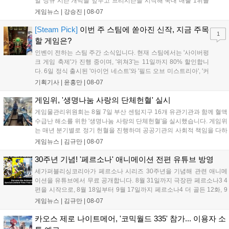
일 정규 시즌 개막을 앞두고 프리시즌을 시작해 국내 매출 1위를
기록했습니다. 25주년을 맞은 '고스트 리콘' 시리즈는 8월 6일 쇼
게임뉴스 |
강승진
|
08-07
케이스와 함께 대규모 할인을 진행하며 순위가 급상승했고, 신작
'마블 투혼: 파이팅 소울즈'와 레트로 수리 시뮬레이션 '리스토
[Steam Pick]
이번 주 스팀에 쏟아진 신작, 지금 주목
1
리'도 스팀에 정식 출시되었습니다....
할 게임은?
인벤이 전하는 스팀 주간 소식입니다. 현재 스팀에서는 '사이버펑
크 게임 축제'가 진행 중이며, '위쳐3'는 11일까지 80% 할인합니
다. 6일 정식 출시된 '아이언 네스트'와 '필드 오브 미스트리아', '커
세어 코브'가 호평받고 있습니다. 한편, 7일 출시된 '마블 투혼'은
기획기사 |
윤홍만
|
08-07
태그 시스템에 대한 호불호가 갈리며 복합적 평가를 기록 중입니
다. 유비소프트의 '고스트리콘: 와일드랜드'는 7년 만의 대규모 업
게임위, '생명나눔 사랑의 단체헌혈' 실시
데이트 '라스트 라이츠'와 함께 95% 할인 중입니다....
게임물관리위원회는 8월 7일 부산 센텀지구 16개 유관기관과 함께 혈액
수급난 해소를 위한 '생명나눔 사랑의 단체헌혈'을 실시했습니다. 게임위
는 매년 분기별로 정기 헌혈을 진행하며 공공기관의 사회적 책임을 다하
고 있으며, 이번 행사에는 영화진흥위원회 등 14개 기관 임직원이 동참
게임뉴스 |
김규만
|
08-07
해 생명 나눔을 실천했습니다. 서태건 위원장은 이웃의 생명을 지키는
따뜻한 실천에 참여한 모든 임직원에게 감사의 뜻을 전하며 헌혈 문화
30주년 기념! '페르소나' 애니메이션 전편 유튜브 방영
확산에 앞장섰습니다....
세가퍼블리싱코리아가 페르소나 시리즈 30주년을 기념해 관련 애니메
이션을 유튜브에서 무료 공개합니다. 8월 31일까지 극장판 페르소나3 4
편을 시작으로, 8월 18일부터 9월 17일까지 페르소나4 더 골든 12화, 9
월 15일부터 10월 14일까지 페르소나5 시리즈가 순차 공개됩니다. 또한
게임뉴스 |
김규만
|
08-07
8월 16일까지 SNS를 통해 축하 메시지를 모집하며, 선정된 내용은 기념
영상 및 대형 전광판에 소개될 예정입니다....
카오스 제로 나이트메어, '코믹월드 335' 참가... 이용자 소