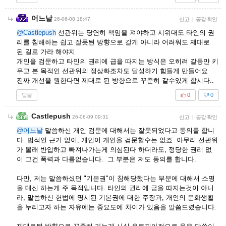
어느날
26-06-08 18:47
신고
|
공감 확인
@Castlepush
선관위는 당연히 책임을 져야하고 시위대도 타인의 권
리를 침해하는 쉽고 잘못된 방향으로 갈게 아니라 어려워도 제대로
된 길로 가라 해야지
개인을 검문하고 타인의 권리에 급을 따지는 방식은 오히려 갈등만 키
우고 본 목적인 선관위의 정상화조차도 달성하기 힘들게 만들어요
진짜 개선을 원한다면 제대로 된 방향으로 꾸준히 갈수있게 합시다..
답글
0
0
Castlepush
26-06-09 09:31
신고
|
공감 확인
@어느날
말씀하신 개인 검문에 대해서는 잘못되었다고 동의를 합니
다. 법적인 근거 없이, 개인이 개인을 검문할수는 없죠. 아무리 선관위
가 몰래 반입하고 빠져나가는게 의심된다 하더라도, 정당한 권리 없
이 그건 폭력과 다름없습니다. 그 부분은 저도 동의를 합니다.
다만, 저는 말씀하셨던 "기본권"이 침해당했다는 부분에 대해서 소명
을 대신 하는게 주 목적입니다. 타인의 권리에 급을 따지는것이 아니
라, 말씀하신 헌법에 명시된 기본권에 대한 주장과, 개인의 문화생활
을 누리고자 하는 자유에는 중요도에 차이가 있음을 말씀드렸습니다.