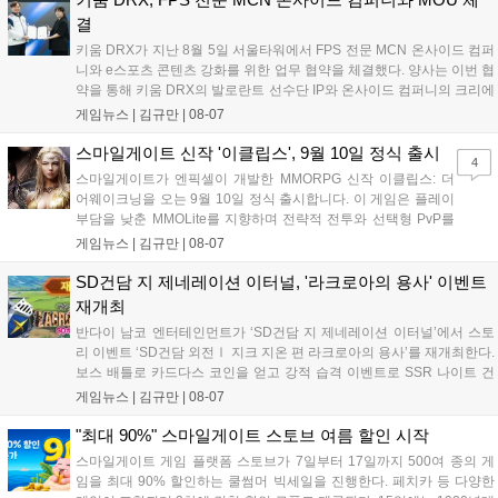
결
키움 DRX가 지난 8월 5일 서울타워에서 FPS 전문 MCN 온사이드 컴퍼
니와 e스포츠 콘텐츠 강화를 위한 업무 협약을 체결했다. 양사는 이번 협
약을 통해 키움 DRX의 발로란트 선수단 IP와 온사이드 컴퍼니의 크리에
이터 네트워크를 결합하여 정규 및 특별 콘텐츠를 공동 기획한다. 또한
게임뉴스 |
김규만
|
08-07
디지털 콘텐츠 제작을 넘어 팬들이 직접 참여하는 오프라인 행사 등 온·
오프라인 연계 프로그램을 순차적으로 선보이며 e스포츠 생태계 확장에
스마일게이트 신작 '이클립스', 9월 10일 정식 출시
4
나설 계획이다....
스마일게이트가 엔픽셀이 개발한 MMORPG 신작 이클립스: 더
어웨이크닝을 오는 9월 10일 정식 출시합니다. 이 게임은 플레이
부담을 낮춘 MMOLite를 지향하며 전략적 전투와 선택형 PvP를
특징으로 합니다. 현재 공식 홈페이지와 앱 마켓에서 사전등록을
게임뉴스 |
김규만
|
08-07
진행 중이며 참여자에게는 초월 소환권 등 다양한 보상을 제공합
니다. 또한 카카오톡 채널 추가 시 주차별 스페셜 쿠폰과 한정 스
SD건담 지 제네레이션 이터널, '라크로아의 용사' 이벤트
킨, 경품 이벤트 등 풍성한 혜택을 마련해 이용자들의 기대를 모
재개최
으고 있습니다....
반다이 남코 엔터테인먼트가 ‘SD건담 지 제네레이션 이터널’에서 스토
리 이벤트 ‘SD건담 외전Ⅰ 지크 지온 편 라크로아의 용사’를 재개최한다.
보스 배틀로 카드다스 코인을 얻고 강적 습격 이벤트로 SSR 나이트 건
담을 획득할 수 있다. 로그인 보너스로 최대 다이아 3,000개를 지급하며,
게임뉴스 |
김규만
|
08-07
8월 31일까지 실물대 유니콘 건담 입상 피날레를 기념해 SSR 유닛을 전
원 증정한다. 또한 9월 30일까지 공식 유튜브에서 특별 프로그램을 시청
"최대 90%" 스마일게이트 스토브 여름 할인 시작
할 수 있다....
스마일게이트 게임 플랫폼 스토브가 7일부터 17일까지 500여 종의 게
임을 최대 90% 할인하는 쿨썸머 빅세일을 진행한다. 페치카 등 다양한