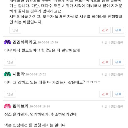
제대로된 방향으로 꾸준히 가는게 사실 유토피아적으로 옳은 말씀이
기는 합니다. 다만, 대다수 모든 시위가 시작에 대비해서 끝이 지저분
하게 끝나는 경우가 많더라고요.
시민의식을 가지고, 모두가 올바른 자세로 시위를 하더라도 진행했으
면 하는 바람입니다.
답글
2
0
겜겜봐하라고
26-06-08 15:49
신고
|
공감 확인
아냐 아직 월요일이야 한 2일은 더 관망해도돼
답글
0
0
시험작
26-06-08 15:52
신고
|
공감 확인
이미 그 겜하고 있는 애들 다 가있는거 같은데요? ㅋㅋㅋㅋ
답글
0
0
켈레브라
26-06-08 16:14
신고
|
공감 확인
장소 옮기던가, 연기하던가, 취소하던가인데
넥슨 입장에선 돈 엄청 깨지는 일이다