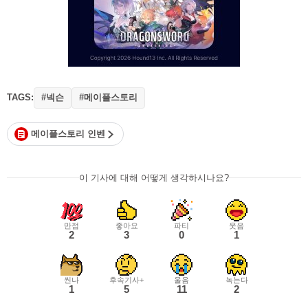
TAGS:
#넥슨
#메이플스토리
메이플스토리 인벤
이 기사에 대해 어떻게 생각하시나요?
만점
좋아요
파티
웃음
2
3
0
1
씬나
후속기사+
울음
녹는다
1
5
11
2