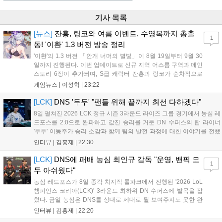
기사 목록
[뉴스]
잔홍, 링코와 여름 이벤트, 수영복까지 총출
1
동! '이환' 1.3 버전 방송 정리
'이환'의 1.3 버전 「안개 너머의 별빛」이 8월 19일부터 9월 30
일까지 진행된다. 이번 업데이트로 신규 지역 어스름 구역과 메인
스토리 6장이 추가되며, S급 캐릭터 잔홍과 링코가 순차적으로
등장한다. 여름 시즌을 맞아 비치발리볼, 수상 오토바이 등 다채
게임뉴스 |
이성혁
|
23:22
로운 이벤트가 열리고, 캐릭터 렌더링 개선 및 랜덤 코스튬 등 편
의성도 강화된다. 8월 11일까지 사용 가능한 교환 코드 3종이 제
[LCK]
DNS '두두' "팬들 위해 끝까지 최선 다하겠다"
공되며, 상세 일정은 공식 채널을 통해 확인할 수 있다....
8일 펼쳐진 2026 LCK 정규 시즌 3라운드 라이즈 그룹 경기에서 농심 레
드포스를 2:0으로 완파하고 값진 승리를 거둔 DN 수퍼스의 탑 라이너
'두두' 이동주가 승리 소감과 함께 팀의 발전 과정에 대한 이야기를 전했
다. 먼저 오랜만의 2:0 완승에 대해 '두두'는 "진짜 오랜만에 거둔 2:0 승
인터뷰 |
김홍제
|
22:30
리라 기쁘다. 특히 불리했던 1세트를 역전승으로 이끌어내...
[LCK]
DNS에 패배 농심 최인규 감독 "운영, 밴픽 모
1
두 아쉬웠다"
농심 레드포스가 8일 종각 치지직 롤파크에서 진행된 '2026 LoL
챔피언스 코리아(LCK)' 3라운드 최하위 DN 수퍼스에 발목을 잡
혔다. 금일 농심은 DNS를 상대로 제대로 뭘 보여주지도 못한 완
패를 당하고 말았다. 이하 농심 레드포스 최인규 감독과 '리헨즈'
인터뷰 |
김홍제
|
22:20
손시우의 인터뷰 전문이다. Q. 금일 DNS에 0:2로 패배했는데? 최