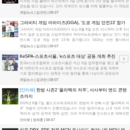
시작된 스팀 플레이 테스트에서 3일 만에 참가자 3만 명을 돌파하며 큰
관심을 받고 있습니다. 오리 외계인이 보스를 피해 탈출하는 이 게임은
최대 4인 협동을 지원하며, 소음 관리와 물리 법칙을 활용한 전략적 플레
게임뉴스 |
김규만
|
08-07
이가 핵심입니다. 라인게임즈는 수집된 이용자 피드백을 반영해 게임성
을 개선 중이며, 상세 정보는 스팀 페이지에서 확인 가능합니다....
그라비티 게임 어라이즈(GGA), '도쿄 게임 던전13' 참가
그라비티 게임 어라이즈(GGA)가 오는 8월 8일 오전 11시부터 오후 5시
까지 일본 도쿄도립 산업무역센터 하마마쓰초관에서 열리는 인디 게임
전시회 ‘도쿄 게임 던전 13’에 참가합니다. GGA는 이번 행사에서
‘JALECO ARCADE COLLECTION’ 시리즈의 미공개 작품 12종을 최초
게임뉴스 |
김규만
|
08-07
공개하며, ‘다함께 쿠키요미. 월드 한국 Ver.’ 등 다양한 인디 게임을 선보
입니다. 시연 참여 관람객에게는 선착순으로 특별 굿즈를 증정하며, 인
KeSPA-스포츠서울, 'e스포츠 대상' 공동 개최 추진
1
디 게임 생태계 활성화와 신규 타이틀 반응 확인을 목표로 합니다....
한국e스포츠협회와 스포츠서울은 지난 6일 업무협약을 맺고 올
해 대한민국 e스포츠 발전을 위한 ‘e스포츠 대상’을 공동 개최하
기로 합의했습니다. 양측은 이번 협약을 통해 시상식의 공정성과
전문성을 강화하고 MZ세대를 겨냥한 미디어 영향력을 확대해 e
게임뉴스 |
김규만
|
08-07
스포츠 전 종목을 아우르는 대표 연례 행사로 육성할 계획입니다.
김영만 회장은 10년 만에 재추진되는 이번 시상식이 e스포츠의
[인터뷰]
한밤 시즌2 '울라텍의 저주', 서사부터 엔드 콘텐
성과와 가치를 널리 알리는 권위 있는 행사가 되도록 노력하겠다
츠까지
고 밝혔습니다....
2026년 8월 7일, 월드오브워크래프트: 한밤의 두 번째 시즌 '울라텍의 저
주' 개발자 인터뷰가 진행되었습니다. 이번 업데이트는 신규 야외 지역
'똬리의 섬'과 공격대 '맹독 심연', 야외 우두머리를 인스턴스로 재해석한
'소굴'을 포함합니다. 개발진은 하우징 시스템 개선 및 신화+ 던전 로테이
인터뷰 |
정재훈
|
08-07
션, 공격대 보상 강화 등을 예고하며, 한국 팬들의 열정적인 성원에 감사
를 표했습니다....
키움 DRX, FPS 전문 MCN 온사이드 컴퍼니와 MOU 체