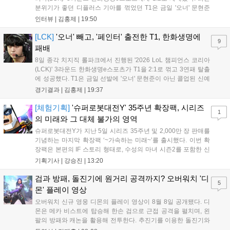
분위기가 좋던 디플러스 기아를 꺾었던 T1은 금일 '오너' 문현준
을 빼고 신예 '페인터' 김은후를 투입시키는 강수를 뒀으나 결국
인터뷰 |
김홍제
|
19:50
아쉬운 결과를 맞이하게 됐다. 이하 T1 임재현 감독대행과 '페이
즈' 김수환의 인터뷰 내...
[LCK]
'오너' 빼고, '페인터' 출전한 T1, 한화생명에
9
패배
8일 종각 치지직 롤파크에서 진행된 '2026 LoL 챔피언스 코리아
(LCK)' 3라운드 한화생명e스포츠가 T1을 2:1로 꺾고 3연패 탈출
에 성공했다. T1은 금일 선발에 '오너' 문현준이 아닌 콜업된 신예
'페인터' 김은후를 투입했지만, 결국 1:2로 패배하고 말았다. T1은
경기결과 |
김홍제
|
19:37
'케리아'의 카밀이 좋은 플레이를 통해 한화생명 바텀 듀오의 점멸
을 빼냈다....
[체험기획]
'슈퍼로봇대전Y' 35주년 확장팩, 시리즈
1
의 미래와 그 대체 불가의 영역
슈퍼로봇대전Y가 지난 5일 시리즈 35주년 및 2,000만 장 판매를
기념하는 마지막 확장팩 ‘~가속하는 미래~’를 출시했다. 이번 확
장팩은 본편의 IF 스토리 형태로, 수성의 마녀 시즌2를 포함한 신
규 참전작과 크로스오버 합체기를 선보이며 작품을 완결 짓는다.
기획기사 |
강승진
|
13:20
기존 연출의 한계와 로봇 게임 시장의 어려움 속에서도 팬들이 원
하는 몰입감 있는 서사와 조합을 구현하며 시리즈의 미래를 향한
검과 방패, 돌진기에 원거리 공격까지? 오버워치 '디
5
새로운 가능성을 제시했다....
몬' 플레이 영상
오버워치 신규 영웅 디몬의 플레이 영상이 8월 8일 공개됐다. 디
몬은 메카 비스트에 탑승해 한손 검으로 근접 공격을 펼치며, 왼
팔의 방패와 캐논을 활용해 전투한다. 추진기를 이용한 돌진기와
참격 형태의 궁극기를 보유했고, 메카 파괴 시 맨몸으로 기관총을