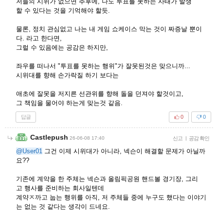
저들의 시위가 없으면 추후에, 나도 투표를 못하는 사태가 발생
할 수 있다는 것을 기억해야 할듯.
물론, 정치 관심없고 나는 내 게임 쇼케이스 막는 것이 짜증날 뿐이
다. 라고 한다면,
그럴 수 있음에는 공감은 하지만,
좌우를 떠나서 "투표를 못하는 행위"가 잘못된것은 맞으니까...
시위대를 향해 손가락질 하기 보다는
애초에 잘못을 저지른 선관위를 향해 돌을 던져야 할것이고,
그 책임을 물어야 하는게 맞는것 같음.
답글
0
0
Castlepush
26-06-08 17:40
신고
|
공감 확인
@User01
그건 이제 시위대가 아니라, 넥슨이 해결할 문제가 아닐까
요??
기존에 계약을 한 주체는 넥슨과 올림픽공원 핸드볼 경기장, 그리
고 행사를 준비하는 회사일텐데
계약ㅈ까고 눕는 행위를 아직, 저 주체들 중에 누구도 했다는 이야기
는 없는 것 같다는 생각이 드네요.