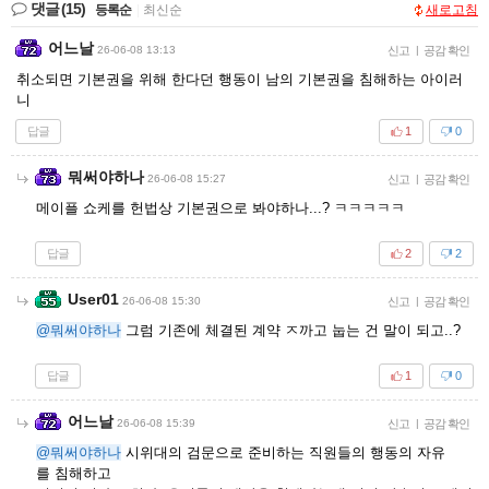
댓글
(15)
등록순
|
최신순
새로고침
어느날
26-06-08 13:13
신고
|
공감 확인
취소되면 기본권을 위해 한다던 행동이 남의 기본권을 침해하는 아이러
니
답글
1
0
뭐써야하나
26-06-08 15:27
신고
|
공감 확인
메이플 쇼케를 헌법상 기본권으로 봐야하나...? ㅋㅋㅋㅋㅋ
답글
2
2
User01
26-06-08 15:30
신고
|
공감 확인
@뭐써야하나
그럼 기존에 체결된 계약 ㅈ까고 눕는 건 말이 되고..?
답글
1
0
어느날
26-06-08 15:39
신고
|
공감 확인
@뭐써야하나
시위대의 검문으로 준비하는 직원들의 행동의 자유
를 침해하고