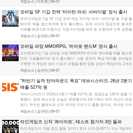
심 콘텐츠, 유료화 정책, 운영 방향을 공개했다. 캐릭터명 선점은
게임뉴스 |
이두현
|
08-07
8월 13일 오후 8시 시작한다. '제우스: 오만의 신'은 최고신 제우스
의 오만으로 균열이...
모바일 SF 기갑 전략 '타이탄 러쉬: 서바이벌' 정식 출시
엔조이게임은 7일 SF 기갑 전략 게임 ‘타이탄 러쉬: 서바이벌’을 구글 플
레이와 애플 앱스토어에 정식 출시했다. 외계 괴수의 침공으로 붕괴한
미래를 배경으로 이용자는 직접 타이탄을 제작 및 조종하며 인류 생존을
위한 전투를 펼친다. 지휘관 모집, 피난처 운영, 연맹 협동 콘텐츠가 특징
게임뉴스 |
김규만
|
08-07
이며 출시를 기념해 접속 시 영웅 경험치와 다이아몬드 등 다양한 성장
지원 보상을 제공한다. 상세 내용은 공식 커뮤니티에서 확인 가능하다....
모바일 파밍 MMORPG, '히어로 랜드M' 정식 출시
오리엔조이는 7일 모바일 파밍 MMORPG 히어로 랜드M을 애플 앱스토
어와 구글플레이에 정식 출시했다. 스팀 원작의 핵심 재미를 모바일로
구현한 이 게임은 장비 수집과 조합을 통한 영웅 성장이 특징이며, 3개의
무기 스킬을 활용한 전략적 전투와 길드전 등 다양한 콘텐츠를 제공한
게임뉴스 |
김규만
|
08-07
다. 정식 출시를 기념해 사전예약자 50만 명 달성 보상을 포함한 다양한
혜택을 지급하며, 상세 내용은 공식 라운지에서 확인할 수 있다. 이용자
"하반기 실적 턴어라운드 목표" 데브시스터즈, 26년 2분기
는 게임 접속 및 주요 콘텐츠 플레이를 통해 성장을 지원받을 수 있다....
매출 527억 원
데브시스터즈가 2026년 2분기 매출 527억 원, 영업손실 160억 원을 기
록했다. 경영 쇄신으로 손실은 완화됐으며 3분기부터 재무 개선이 전망
된다. 쿠키런 클래식과 신작 쿠키런 키우기가 흥행 중이며, 쿠키런 키우
기는 13일 첫 업데이트를 시작으로 2주 간격의 콘텐츠를 제공한다. 또한
게임뉴스 |
김규만
|
08-07
9월 미국 로블록스 개발자 컨퍼런스에 참여해 IP 생태계를 확장할 계획
이다. 회사는 비용 효율화와 신작 흥행을 통해 하반기 실적 턴어라운드
라인게임즈 신작 '콰이어트', 테스트 참가자 3만 돌파
를 이끌 방침이다....
라인게임즈가 개발 중인 협동 코미디 호러 신작 QUIET가 지난 3일부터