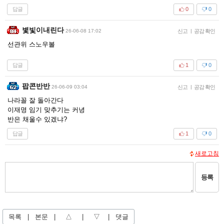
답글
0
0
볓빛이내린다
26-06-08 17:02
신고
|
공감 확인
선관위 스노우볼
답글
1
0
팝콘반반
26-06-09 03:04
신고
|
공감 확인
나라꼴 잘 돌아간다
이재명 임기 맞추기는 커녕
반은 채울수 있겠냐?
답글
1
0
새로고침
등록
목록
|
본문
|
△
|
▽
|
댓글