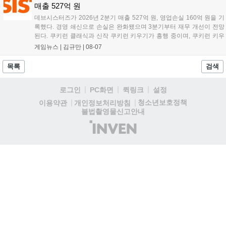
는 게임 접속 및 주요 콘텐츠 플레이를 통해 성장을 지원받을 수 있다....
매출 527억 원
데브시스터즈가 2026년 2분기 매출 527억 원, 영업손실 160억 원을 기
록했다. 경영 쇄신으로 손실은 완화됐으며 3분기부터 재무 개선이 전망
된다. 쿠키런 클래식과 신작 쿠키런 키우기가 흥행 중이며, 쿠키런 키우
기는 13일 첫 업데이트를 시작으로 2주 간격의 콘텐츠를 제공한다. 또한
게임뉴스 |
김규만
|
08-07
9월 미국 로블록스 개발자 컨퍼런스에 참여해 IP 생태계를 확장할 계획
이다. 회사는 비용 효율화와 신작 흥행을 통해 하반기 실적 턴어라운드
목록
검색
를 이끌 방침이다....
로그인
PC화면
퀵링크
설정
청소년보호정책
이용약관
개인정보처리방침
불법촬영물신고안내
(주)
인
벤