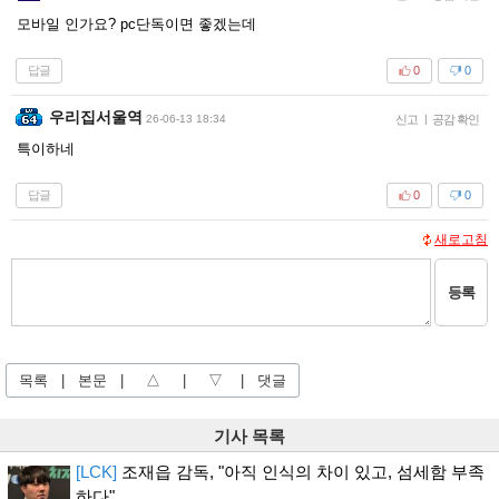
모바일 인가요? pc단독이면 좋겠는데
답글
0
0
우리집서울역
26-06-13 18:34
신고
|
공감 확인
특이하네
답글
0
0
새로고침
등록
목록
|
본문
|
△
|
▽
|
댓글
기사 목록
[LCK]
조재읍 감독, "아직 인식의 차이 있고, 섬세함 부족
하다"