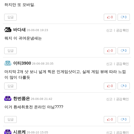
하지만 또 모바일.
답글
0
0
바다새
26-06-08 19:23
신고
|
공감 확인
뭐지 이 귀여운냄새는
답글
0
0
이티3900
26-06-08 20:35
신고
|
공감 확인
마지막 2개 샷 보니 넓게 찍은 인게임샷이고, 실제 게임 뷰에 따라 느낌
이 많이 다를듯
답글
0
0
한번쯤은
26-06-08 21:42
신고
|
공감 확인
이거 환세취호전 온라인 아님????
답글
0
0
시르케
26-06-10 15:05
신고
|
공감 확인