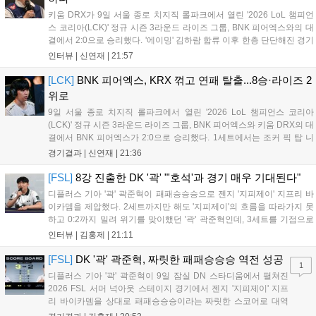
키움 DRX가 9일 서울 종로 치지직 롤파크에서 열린 '2026 LoL 챔피언
스 코리아(LCK)' 정규 시즌 3라운드 라이즈 그룹, BNK 피어엑스와의 대
결에서 2:0으로 승리했다. '에이밍' 김하람 합류 이후 한층 단단해진 경기
력으로 2연승을 달리고 있었지만, BNK 피어엑스에게 불의의 일격을 당
인터뷰 |
신연재
|
21:57
하고 말았다. 경기 종료 후 기자회견에 참석한 조재읍 감독은...
[LCK]
BNK 피어엑스, KRX 꺾고 연패 탈출...8승·라이즈 2
위로
9일 서울 종로 치지직 롤파크에서 열린 '2026 LoL 챔피언스 코리아
(LCK)' 정규 시즌 3라운드 라이즈 그룹, BNK 피어엑스와 키움 DRX의 대
결에서 BNK 피어엑스가 2:0으로 승리했다. 1세트에서는 조커 픽 탑 니
달리가 제대로 통했고, 2세트에선 판테온을 잡은 '랩터' 전어진의 활약과
경기결과 |
신연재
|
21:36
함께 키움 DRX의 끈질긴 수비를 뚫었다. 1세트 중반까지...
[FSL]
8강 진출한 DK '곽' "'호석'과 경기 매우 기대된다"
디플러스 기아 '곽' 곽준혁이 패패승승승으로 젠지 '지피제이' 지프리 바
이카뎀을 제압했다. 2세트까지만 해도 '지피제이'의 흐름을 따라가지 못
하고 0:2까지 밀려 위기를 맞이했던 '곽' 곽준혁인데, 3세트를 기점으로
분위기를 완전히 바꿨다. 3세트를 4:2로 승리한 뒤 이후부터는 완전히
인터뷰 |
김홍제
|
21:11
자신이 원하는 플레이를 모두 펼쳐 5:1, 4:1이라는 큰 점수 차이로...
[FSL]
DK '곽' 곽준혁, 짜릿한 패패승승승 역전 성공
1
디플러스 기아 '곽' 곽준혁이 9일 잠실 DN 스타디움에서 펼쳐진
2026 FSL 서머 넉아웃 스테이지 경기에서 젠지 '지피제이' 지프
리 바이카뎀을 상대로 패패승승승이라는 짜릿한 스코어로 대역
전에 성공하며 파이널 스테이지로 향했다. 1세트, 전반전은 서로