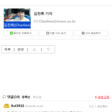
김찬휘 기자
Charliee@inven.co.kr
김찬휘
(Charliee)
페이지 구독하기
다른 기사 보기
기사 제보하기
목록
|
본문
|
△
|
▽
댓글
(14)
등록순
|
최신순
새로고침
Ikd3932
26-06-08 14:25
신고
|
공감 확인