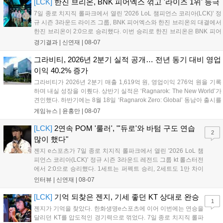
[LCK]
한진 브리온, BNK 피어엑스 꺾고 '라이즈 1위' 등극
7일 종로 치지직 롤파크에서 열린 '2026 LoL 챔피언스 코리아(LCK)' 정
규 시즌 3라운드 라이즈 그룹, BNK 피어엑스와 한진 브리온의 대결에서
한진 브리온이 2:0으로 승리했다. 이번 승리로 한진 브리온은 BNK 피어
엑스를 제치고 라이즈 그룹 1위로 올라섰다. 1세트, 한진 브리온이 '로머'
경기결과 |
신연재
|
08-07
조우진의 로크를 중심으로 게임을 유리하게 풀어갔다. '...
그라비티, 2026년 2분기 실적 공개… 전년 동기 대비 영업
이익 40.2% 증가
그라비티가 2026년 2분기 매출 1,619억 원, 영업이익 276억 원을 기록
하며 내실 성장을 이뤘다. 상반기 실적은 ‘Ragnarok: The New World’가
견인했다. 하반기에는 8월 18일 ‘Ragnarok Zero: Global’ 동남아 출시를
시작으로 9월 3일 ‘달려라 헤베레케 EX’, 9월 22일 ‘갈바테인’ 등 다양한
게임뉴스 |
윤홍만
|
08-07
신작을 선보인다. 4분기에는 ‘쟈레코 아케이드 콜렉션’과 ‘라이트 오디세
이’ 출시가 예정돼 있으며, 2027년에는 ‘Ragnarok 3’ 등 대작을 글로벌
[LCK]
2연속 POM '룰러', "'듀로'와 바텀 구도 연습
2
출시할 계획이다. 그라비티는 조인트벤처 설립과 라그나로크 에코 시스
많이 했다"
템 구축을 통해 신성장 동력을 확보할 방침이다....
젠지 e스포츠가 7일 종로 치지직 롤파크에서 열린 '2026 LoL 챔
피언스 코리아(LCK)' 정규 시즌 3라운드 레전드 그룹 kt 롤스터전
에서 2:0으로 승리했다. 1세트는 퍼펙트 승리, 2세트도 1만 차이
를 벌리며 25분 만에 승리하면서 말 그대로 압도적인 경기력을 선
인터뷰 |
신연재
|
08-07
보였다. '룰러' 박재혁은 1세트 코그모, 2세트 이즈리얼로 맹활약
하며 POM에 선정됐...
[LCK]
기억 되찾은 젠지, 기세 좋던 KT 상대로 완승
1
젠지가 기억을 찾았다. 한화생명e스포츠에 이어 이번에는 연승을
달리던 KT를 압도적인 경기력으로 꺾었다. 7일 종로 치지직 롤파