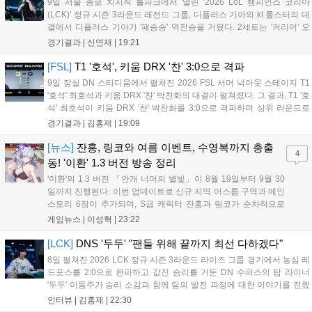
9일 서울 종로 치지직 롤파크에서 열린 '2026 LoL 챔피언스 코리아
(LCK)' 정규 시즌 3라운드 레전드 그룹, 디플러스 기아와 kt 롤스터의 대
결에서 디플러스 기아가 '패승승' 역전승을 거뒀다. 2세트는 '커리어' 오
현석의 메이킹과 '쇼메이커' 허수의 캐리력이 빛났고, 3세트에서는 라인
경기결과 |
신연재
|
19:21
전부터 '바텀 차이'를 외치며 승리로 연결했다. 1세트, 미드 합...
[FSL]
T1 '호석', 키움 DRX '찬' 3:0으로 격파
9일 잠실 DN 스타디움에서 펼쳐진 2026 FSL 서머 넉아웃 스테이지 T1
'호석' 최호석과 키움 DRX '찬' 박찬화의 대결이 펼쳐졌다. 그 결과, T1 '호
석' 최호석이 키움 DRX '찬' 박찬화를 3:0으로 격파하며 상위 라운드로
진출했고, '찬'은 탈락하고 말았다. 경기 초반, 5분 만에 골 찬스를 잡은
경기결과 |
김홍제
|
19:09
'호석'이었는데 아쉽게 볼이 빗나가고 말았...
[뉴스]
잔홍, 링코와 여름 이벤트, 수영복까지 총출
4
동! '이환' 1.3 버전 방송 정리
'이환'의 1.3 버전 「안개 너머의 별빛」이 8월 19일부터 9월 30
일까지 진행된다. 이번 업데이트로 신규 지역 어스름 구역과 메인
스토리 6장이 추가되며, S급 캐릭터 잔홍과 링코가 순차적으로
등장한다. 여름 시즌을 맞아 비치발리볼, 수상 오토바이 등 다채
게임뉴스 |
이성혁
|
23:22
로운 이벤트가 열리고, 캐릭터 렌더링 개선 및 랜덤 코스튬 등 편
의성도 강화된다. 8월 11일까지 사용 가능한 교환 코드 3종이 제
[LCK]
DNS '두두' "팬들 위해 끝까지 최선 다하겠다"
공되며, 상세 일정은 공식 채널을 통해 확인할 수 있다....
8일 펼쳐진 2026 LCK 정규 시즌 3라운드 라이즈 그룹 경기에서 농심 레
드포스를 2:0으로 완파하고 값진 승리를 거둔 DN 수퍼스의 탑 라이너
'두두' 이동주가 승리 소감과 함께 팀의 발전 과정에 대한 이야기를 전했
다. 먼저 오랜만의 2:0 완승에 대해 '두두'는 "진짜 오랜만에 거둔 2:0 승
인터뷰 |
김홍제
|
22:30
리라 기쁘다. 특히 불리했던 1세트를 역전승으로 이끌어내...