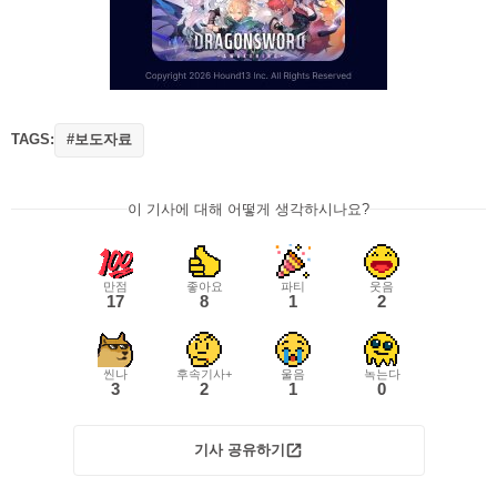
TAGS:
#보도자료
이 기사에 대해 어떻게 생각하시나요?
만점
좋아요
파티
웃음
17
8
1
2
씬나
후속기사+
울음
녹는다
3
2
1
0
기사 공유하기