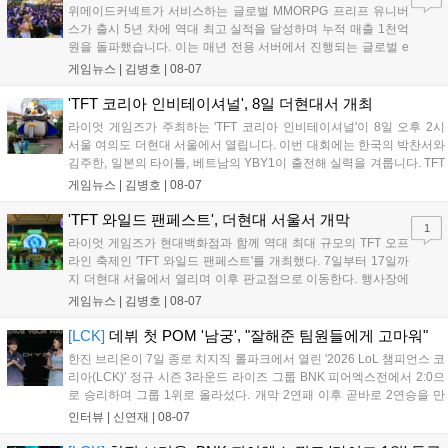
위메이드커넥트가 서비스하는 글로벌 MMORPG 프리프 유니버
스가 출시 5년 차에 역대 최고 실적을 달성하며 누적 매출 1천억
원을 돌파했습니다. 이는 매년 전용 서버에서 진행되는 글로벌 e
스포츠 대회 FWC의 영향이 큽니다. FWC는 이용자가 동일한 조
게임뉴스 |
김병호
|
08-07
건에서 시즌을 함께 즐기는 구조로, 올해 4월 시작된 FWC 2026
은 전년 대비 매출과 이용자 지표가 대폭 상승하는 성과를 냈습니
'TFT 코리아 인비테이셔널', 8일 더현대서 개최
다. 오는 10월 필리핀 마닐라에서 총상금 11만 달러 규모의 제4회
라이엇 게임즈가 주최하는 'TFT 코리아 인비테이셔널'이 8일 오후 2시
FWC 그랜드 파이널이 개최될 예정이며, 위메이드커넥트는 이를
서울 여의도 더현대 서울에서 열립니다. 이번 대회에는 한국의 박찬서와
통해 커뮤니티 중심의 장기 성장 모델을 지속할 방침입니다....
김주한, 일본의 타이틀, 베트남의 YBY1이 출전해 실력을 겨룹니다. TFT
는 소속팀 없이 개인 자격으로 참가하는 독특한 대회 구조를 가지며, 누
게임뉴스 |
김병호
|
08-07
구나 참여 가능한 '소파에서 왕관까지'라는 철학을 실천하고 있습니다.
17일까지 이어지는 이번 행사는 신규 세트 체험과 공연 등 다양한 즐길
'TFT 와일드 팬페스트', 더현대 서울서 개막
1
거리를 제공하며, 이후 현대백화점 판교점에서도 행사가 이어질 예정입
라이엇 게임즈가 현대백화점과 함께 역대 최대 규모의 TFT 오프
니다. 연말에는 라스베이거스 오픈이 개최됩니다....
라인 축제인 'TFT 와일드 팬페스트'를 개최했다. 7일부터 17일까
지 더현대 서울에서 열리며 이후 판교점으로 이동한다. 행사장에
는 체험, 스페셜, 무대 존이 마련됐으며 8일 오후 2시 인비테이셔
게임뉴스 |
김병호
|
08-07
널, 15일 오후 2시 스트리머 매치, 17일 오후 7시 30분 QWER 공
연 등 다채로운 일정이 준비되어 있다. 사전 예약은 조기 마감될
[LCK]
데뷔 첫 POM '남궁', "잘해준 팀원들에게 고마워"
만큼 큰 인기를 끌고 있다....
한진 브리온이 7일 종로 치지직 롤파크에서 열린 '2026 LoL 챔피언스 코
리아(LCK)' 정규 시즌 3라운드 라이즈 그룹 BNK 피어엑스전에서 2:0으
로 승리하며 그룹 1위로 올라섰다. 개막 2연패 이후 곧바로 2연승을 만
들어내면서 이어질 4라운드에 대한 기대감을 올렸다. 다음은 이날 데뷔
인터뷰 |
신연재
|
08-07
첫 POM을 수상한 '남궁' 남궁성훈의 POM 인터뷰 전문이다....