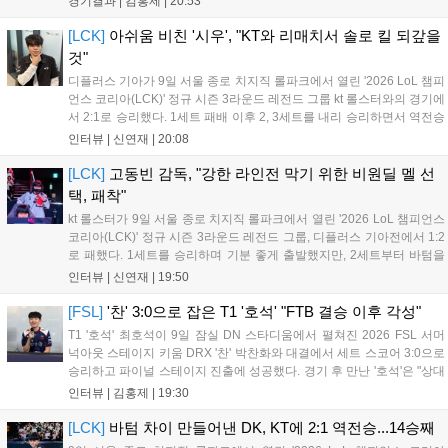
경기결과 |
김홍제
|
20:53
골망을 흔들지 못하며 0:0으로 끝났다. '지피제이'가 53분 지단으
로 깔끔한 마무리에 성공했고, '곽...
[LCK]
아쉬움 비친 '시우', "KT와 리매치서 솔로 킬 되갚을
것"
디플러스 기아가 9일 서울 종로 치지직 롤파크에서 열린 '2026 LoL 챔피
언스 코리아(LCK)' 정규 시즌 3라운드 레전드 그룹 kt 롤스터와의 경기에
서 2:1로 승리했다. 1세트 패배 이후 2, 3세트를 내리 승리하면서 역전승
을 거뒀다. 14승을 달성한 디플러스 기아는 4위 kt 롤스터를 1승 차이로
인터뷰 |
신연재
|
20:08
바짝 추격하며 상위권 도약의 불씨를 살렸다. 경기...
[LCK]
고동빈 감독, "강한 라인전 막기 위한 비원딜 멜 선
택, 패착"
kt 롤스터가 9일 서울 종로 치지직 롤파크에서 열린 '2026 LoL 챔피언스
코리아(LCK)' 정규 시즌 3라운드 레전드 그룹, 디플러스 기아전에서 1:2
로 패했다. 1세트를 승리하며 기분 좋게 출발했지만, 2세트부터 바텀을
중심으로 게임을 풀어간 디플러스 기아의 승리 플랜을 막아내지 못했다.
인터뷰 |
신연재
|
19:50
경기 종료 후 기자실을 찾은 고동빈 감독은 "상대가 디플러스...
[FSL]
'찬' 3:0으로 잡은 T1 '호석' "FTB 결승 이후 각성"
T1 '호석' 최호석이 9일 잠실 DN 스타디움에서 펼쳐진 2026 FSL 서머
넉아웃 스테이지 키움 DRX '찬' 박찬화와 대결에서 세트 스코어 3:0으로
승리하고 파이널 스테이지 진출에 성공했다. 경기 후 만난 '호석'은 "상대
가 강하지만, 내가 할 것만 잘하면 충분히 승산이 있을 것 같았다"고 말하
인터뷰 |
김홍제
|
19:30
며 앞으로 좀 더 잘하면 충분히 우승까지 노려볼 수 있...
[LCK]
바텀 차이 만들어낸 DK, KT에 2:1 역전승...14승째