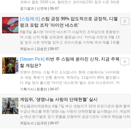
크에서 열린 '2026 LoL 챔피언스 코리아(LCK)' 정규 시즌 3라운
드 레전드 그룹, kt 롤스터와 젠지 e스포츠의 대결에서 젠지가 압
경기결과 |
신연재
|
08-07
승을 거뒀다. 개막주까지만 해도 급격하게 흔들리던 젠지였지만,
기억을 되찾기라도 한 듯 1,...
[스팀체크]
스팀 긍정 99% 압도적으로 긍정적, 디젤
1
펑크 포탑 조작 '아이언 네스트'
8월 6일 출시된 '아이언 네스트'가 사실적인 조작감으로 호평받으
며 스팀 신작 매출 상위권에 올랐습니다. '이터널 리턴'은 8월 13
일 정규 시즌 개막을 앞두고 프리시즌을 시작해 국내 매출 1위를
기록했습니다. 25주년을 맞은 '고스트 리콘' 시리즈는 8월 6일 쇼
게임뉴스 |
강승진
|
08-07
케이스와 함께 대규모 할인을 진행하며 순위가 급상승했고, 신작
'마블 투혼: 파이팅 소울즈'와 레트로 수리 시뮬레이션 '리스토
[Steam Pick]
이번 주 스팀에 쏟아진 신작, 지금 주목
1
리'도 스팀에 정식 출시되었습니다....
할 게임은?
인벤이 전하는 스팀 주간 소식입니다. 현재 스팀에서는 '사이버펑
크 게임 축제'가 진행 중이며, '위쳐3'는 11일까지 80% 할인합니
다. 6일 정식 출시된 '아이언 네스트'와 '필드 오브 미스트리아', '커
세어 코브'가 호평받고 있습니다. 한편, 7일 출시된 '마블 투혼'은
기획기사 |
윤홍만
|
08-07
태그 시스템에 대한 호불호가 갈리며 복합적 평가를 기록 중입니
다. 유비소프트의 '고스트리콘: 와일드랜드'는 7년 만의 대규모 업
게임위, '생명나눔 사랑의 단체헌혈' 실시
데이트 '라스트 라이츠'와 함께 95% 할인 중입니다....
게임물관리위원회는 8월 7일 부산 센텀지구 16개 유관기관과 함께 혈액
수급난 해소를 위한 '생명나눔 사랑의 단체헌혈'을 실시했습니다. 게임위
는 매년 분기별로 정기 헌혈을 진행하며 공공기관의 사회적 책임을 다하
고 있으며, 이번 행사에는 영화진흥위원회 등 14개 기관 임직원이 동참
게임뉴스 |
김규만
|
08-07
해 생명 나눔을 실천했습니다. 서태건 위원장은 이웃의 생명을 지키는