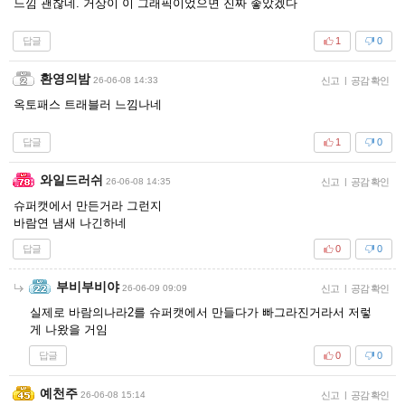
느낌 괜찮네. 거상이 이 그래픽이었으면 진짜 좋았겠다
답글
1
0
환영의밤
26-06-08 14:33
신고
|
공감 확인
옥토패스 트래블러 느낌나네
답글
1
0
와일드러쉬
26-06-08 14:35
신고
|
공감 확인
슈퍼캣에서 만든거라 그런지
바람연 냄새 나긴하네
답글
0
0
부비부비야
26-06-09 09:09
신고
|
공감 확인
실제로 바람의나라2를 슈퍼캣에서 만들다가 빠그라진거라서 저렇
게 나왔을 거임
답글
0
0
예천주
26-06-08 15:14
신고
|
공감 확인