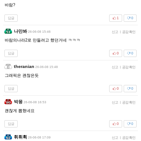
바람?
답글
1
0
나만봐
26-06-08 15:46
신고
|
공감 확인
바람의나라2로 만들려고 했던거네 ㅋㅋㅋ
답글
0
0
theranian
26-06-08 15:48
신고
|
공감 확인
그래픽은 괜찮은듯
답글
0
0
박몽
26-06-08 16:53
신고
|
공감 확인
괜찮게 뽑혔네요
답글
0
0
휘휘휙
26-06-08 17:09
신고
|
공감 확인