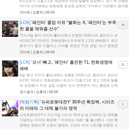
e스포츠가 T1을 2:1로 제압하며 3연패 탈출에 성공했다. 경기 후 진행된
미디어 인터뷰에는 한화생명 윤성영 감독과 '구마유시' 이민형이 참석했
다. 먼저 승리 소감에 대해 윤성영 감독은 "오랜만에 승리해 기분이 좋고,
인터뷰 |
김홍제
|
08-08
남은 경기도 잘 준비하겠다"고 밝혔으며, '구마유시' 역시 "3...
[LCK]
'페인터' 콜업 이유 "불화는 X, '페인터'는 부족
16
한 콜을 채워줄 선수"
T1이 8일 종각 치지직 롤파크에서 진행된 '2026 LoL 챔피언스 코
리아(LCK)' 3라운드 한화생명e스포츠에게 1:2로 패배했다. 최근
분위기가 좋던 디플러스 기아를 꺾었던 T1은 금일 '오너' 문현준
을 빼고 신예 '페인터' 김은후를 투입시키는 강수를 뒀으나 결국
인터뷰 |
김홍제
|
08-08
아쉬운 결과를 맞이하게 됐다. 이하 T1 임재현 감독대행과 '페이
즈' 김수환의 인터뷰 내...
[LCK]
'오너' 빼고, '페인터' 출전한 T1, 한화생명에
11
패배
8일 종각 치지직 롤파크에서 진행된 '2026 LoL 챔피언스 코리아
(LCK)' 3라운드 한화생명e스포츠가 T1을 2:1로 꺾고 3연패 탈출
에 성공했다. T1은 금일 선발에 '오너' 문현준이 아닌 콜업된 신예
'페인터' 김은후를 투입했지만, 결국 1:2로 패배하고 말았다. T1은
경기결과 |
김홍제
|
08-08
'케리아'의 카밀이 좋은 플레이를 통해 한화생명 바텀 듀오의 점멸
을 빼냈다....
[체험기획]
'슈퍼로봇대전Y' 35주년 확장팩, 시리즈
2
의 미래와 그 대체 불가의 영역
슈퍼로봇대전Y가 지난 5일 시리즈 35주년 및 2,000만 장 판매를
기념하는 마지막 확장팩 ‘~가속하는 미래~’를 출시했다. 이번 확
장팩은 본편의 IF 스토리 형태로, 수성의 마녀 시즌2를 포함한 신