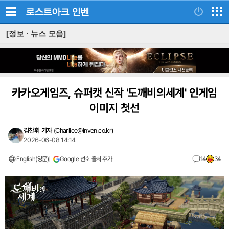
로스트아크
인벤
[정보 · 뉴스 모음]
카카오게임즈, 슈퍼캣 신작 '도깨비의세계' 인게임
이미지 첫선
김찬휘 기자
(
Charliee@inven.co.kr
)
2026-06-08 14:14
English(영문)
Google 선호 출처 추가
14
34