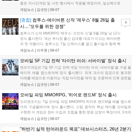
폼은 아시안게임 및 사전 행사에서 착용될 예정이며, 일상복으로
구성된 컬렉션은 오는 8월 28일부터 골스튜디오 공식 홈페이지
게임뉴스 |
김규만
|
08-07
와 무신사, 오프라인 매장에서 판매된다. 다만 아시안게임 결선에
서는 대회 규정에 따라 별도의 유니폼을 착용할 계획이다....
[종합]
컴투스-에이버튼 신작 '제우스' 8월 26일 출
9
시…"모두를 위한 경쟁"
컴투스가 신작 MMORPG '제우스: 오만의 신'을 8월 26일 낮 12시
정식 출시한다. 넥슨 부사장 출신 김대훤 대표가 이끄는 에이버튼
의 첫 작품이다. 컴투스는 7일 쇼케이스를 열고 출시일과 함께 핵
심 콘텐츠, 유료화 정책, 운영 방향을 공개했다. 캐릭터명 선점은
게임뉴스 |
이두현
|
08-07
8월 13일 오후 8시 시작한다. '제우스: 오만의 신'은 최고신 제우스
의 오만으로 균열이...
모바일 SF 기갑 전략 '타이탄 러쉬: 서바이벌' 정식 출시
엔조이게임은 7일 SF 기갑 전략 게임 ‘타이탄 러쉬: 서바이벌’을 구글 플
레이와 애플 앱스토어에 정식 출시했다. 외계 괴수의 침공으로 붕괴한
미래를 배경으로 이용자는 직접 타이탄을 제작 및 조종하며 인류 생존을
위한 전투를 펼친다. 지휘관 모집, 피난처 운영, 연맹 협동 콘텐츠가 특징
게임뉴스 |
김규만
|
08-07
이며 출시를 기념해 접속 시 영웅 경험치와 다이아몬드 등 다양한 성장
지원 보상을 제공한다. 상세 내용은 공식 커뮤니티에서 확인 가능하다....
모바일 파밍 MMORPG, '히어로 랜드M' 정식 출시
오리엔조이는 7일 모바일 파밍 MMORPG 히어로 랜드M을 애플 앱스토
어와 구글플레이에 정식 출시했다. 스팀 원작의 핵심 재미를 모바일로
구현한 이 게임은 장비 수집과 조합을 통한 영웅 성장이 특징이며, 3개의
무기 스킬을 활용한 전략적 전투와 길드전 등 다양한 콘텐츠를 제공한
게임뉴스 |
김규만
|
08-07
다. 정식 출시를 기념해 사전예약자 50만 명 달성 보상을 포함한 다양한
혜택을 지급하며, 상세 내용은 공식 라운지에서 확인할 수 있다. 이용자
"하반기 실적 턴어라운드 목표" 데브시스터즈, 26년 2분기