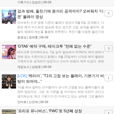
규 참전작과 크로스오버 합체기를 선보이며 작품을 완결 짓는다.
기획기사 |
강승진
|
08-08
기존 연출의 한계와 로봇 게임 시장의 어려움 속에서도 팬들이 원
하는 몰입감 있는 서사와 조합을 구현하며 시리즈의 미래를 향한
검과 방패, 돌진기에 원거리 공격까지? 오버워치 '디
5
새로운 가능성을 제시했다....
몬' 플레이 영상
오버워치 신규 영웅 디몬의 플레이 영상이 8월 8일 공개됐다. 디
몬은 메카 비스트에 탑승해 한손 검으로 근접 공격을 펼치며, 왼
팔의 방패와 캐논을 활용해 전투한다. 추진기를 이용한 돌진기와
참격 형태의 궁극기를 보유했고, 메카 파괴 시 맨몸으로 기관총을
동영상 |
정재훈
|
08-08
사용하는 특징이 있다. 디몬은 오는 8월 12일 시작되는 시즌4 부
산의 영웅들 업데이트를 통해 정식 출시될 예정이다....
'GTA6' 예약 구매, 테이크투 "전례 없는 수준"
3
테이크투 인터랙티브는 7일 실적 발표에서 'GTA6'의 예약 판매가
전례 없는 수준이라고 밝혔다. 6월 25일부터 시작된 예약 물량은
구체적으로 공개되지 않았으나 소비자 반응이 매우 뜨겁다. 한편
11월 19일 PS5와 Xbox 시리즈 X|S로 정식 출시될 예정이며, 록
게임뉴스 |
김병호
|
08-08
스타 게임즈는 한국 시각 28일 오전 4시 넷플릭스를 통해 장편 영
상 'Grand Theft Auto VI: An Extended Look'을 최초 공개할 계획
[LCK]
'케리아', "T1의 고점 보는 플레이, 기본기가 바
1
이다....
탕이 되어야..."
"다들 워낙 잘하는 선수들이다 보니까 고점을 보는 플레이들이 굉
장히 많았어요. 그런 게 기본을 잘 지키면서 하면 리턴이 크다고
생각하는데, 최근 기본기가 안 지켜지고 있는 상태로 그런 플레이
를 추구하다 보니까 팀적으로 안 좋은 사고가 계속 많이 났던 것
인터뷰 |
신연재
|
08-08
같습니다." T1은 6일 서울 종로구 치지직 롤파크에서 열린 '2026
LoL 챔피언스 코리아(LCK)'...
'프리프 유니버스', 'FWC'로 5년째 성장
1