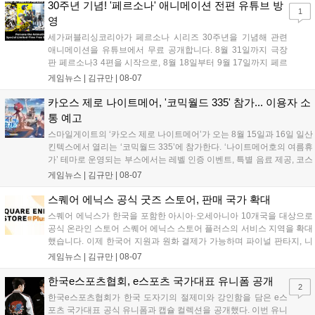
따뜻한 실천에 참여한 모든 임직원에게 감사의 뜻을 전하며 헌혈 문화
30주년 기념! '페르소나' 애니메이션 전편 유튜브 방
1
확산에 앞장섰습니다....
영
세가퍼블리싱코리아가 페르소나 시리즈 30주년을 기념해 관련
애니메이션을 유튜브에서 무료 공개합니다. 8월 31일까지 극장
판 페르소나3 4편을 시작으로, 8월 18일부터 9월 17일까지 페르
소나4 더 골든 12화, 9월 15일부터 10월 14일까지 페르소나5 시
게임뉴스 |
김규만
|
08-07
리즈가 순차 공개됩니다. 또한 8월 16일까지 SNS를 통해 축하 메
시지를 모집하며, 선정된 내용은 기념 영상 및 대형 전광판에 소
카오스 제로 나이트메어, '코믹월드 335' 참가... 이용자 소
개될 예정입니다....
통 예고
스마일게이트의 ‘카오스 제로 나이트메어’가 오는 8월 15일과 16일 일산
킨텍스에서 열리는 ‘코믹월드 335’에 참가한다. ‘나이트메어호의 여름휴
가’ 테마로 운영되는 부스에서는 레벨 인증 이벤트, 특별 음료 제공, 코스
프레 모델 포토존 등 다채로운 행사가 진행된다. 유명 코스어 7인이 캐릭
게임뉴스 |
김규만
|
08-07
터로 변신해 이용자를 맞이하며, SNS 인증 시 추가 굿즈도 증정한다. 자
세한 정보는 공식 커뮤니티에서 확인 가능하다....
스퀘어 에닉스 공식 굿즈 스토어, 판매 국가 확대
스퀘어 에닉스가 한국을 포함한 아시아·오세아니아 10개국을 대상으로
공식 온라인 스토어 스퀘어 에닉스 스토어 플러스의 서비스 지역을 확대
했습니다. 이제 한국어 지원과 원화 결제가 가능하며 파이널 판타지, 니
어 등 주요 게임의 피규어, 굿즈를 구매할 수 있습니다. 신상품이 순차적
게임뉴스 |
김규만
|
08-07
으로 추가될 예정이며 이용자는 사이트에서 국가를 한국으로 설정해 이
용 가능합니다....
한국e스포츠협회, e스포츠 국가대표 유니폼 공개
2
한국e스포츠협회가 한국 도자기의 절제미와 강인함을 담은 e스
포츠 국가대표 공식 유니폼과 캡슐 컬렉션을 공개했다. 이번 유니