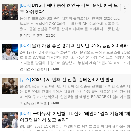
[LCK]
DNS에 패배 농심 최인규 감독 "운영, 밴픽 모
1
두 아쉬웠다"
농심 레드포스가 8일 종각 치지직 롤파크에서 진행된 '2026 LoL
챔피언스 코리아(LCK)' 3라운드 최하위 DN 수퍼스에 발목을 잡
혔다. 금일 농심은 DNS를 상대로 제대로 뭘 보여주지도 못한 완
패를 당하고 말았다. 이하 농심 레드포스 최인규 감독과 '리헨즈'
인터뷰 |
김홍제
|
22:20
손시우의 인터뷰 전문이다. Q. 금일 DNS에 0:2로 패배했는데? 최
인규 감독 : 모든 경...
[LCK]
올해 가장 좋은 경기력 선보인 DNS, 농심 2:0 격파
2승 19패인 DN 수퍼스가 화끈한 경기 운영으로 농심 레드포스를 2:0으
로 잡고 3승째를 기록했다. 경기 초반 농심은 바텀 다이브로 '덕담'의 이
즈리얼을 깔끔하게 잡으며 출발했다. 농심이 계속 '스펀지'의 바이, '스카
웃'의 신드라가 맹활약하며 초반부터 잡은 주도권을 계속 잘 굴렸다.
경기결과 |
김홍제
|
08-08
DNS는 불리하지만 골드 차이는 크게 벌어지지 않으며 잘 따라가고 있
었...
[뉴스]
8/8(토) 세 번째 신 선출, 칼테온4 이변 발생
솔(인챈트)은 지난 8월 8일 세 번째 신 선출을 진행했다. 이번 선출에서
는 칼테온4와 린델4 등에서 치열한 순위 다툼 끝에 새로운 신이 탄생하
며 세력 구도가 변화했다. 한편 8월 말 예정된 EPISODE 01 업데이트를
통해 월드 콘텐츠가 추가될 예정이며, 이를 통해 추후 주신 및 절대신에
게임뉴스 |
박재훈
|
08-08
대한 정보가 공개될 것으로 기대된다. 서버별 입지 확보를 위한 경쟁은
더욱 가속화될 전망이다....
[LCK]
'구마유시' 이민형, T1 신예 '페인터' 깜짝 기용에 "메
이크업실에서 보고 놀라"
8일 열린 2026 LCK 정규 시즌 3라운드 레전드 그룹 매치에서 한화생명