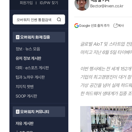
백승철 기자
회원가입
ID/PW 찾기
Bector@inven.co.kr
Google 선호 출처 추가
복사
오버워치 화제 집중
글로벌 AIoT 및 스타트업 전문
정보 · 뉴스 모음
마치고 지난 6월 5일 타이베
유저 정보 게시판
대회 · e스포츠 게시판
이번 행사에는 전 세계 152개 
기업의 최고경영진이 대거 참석
팁과 노하우 게시판
가상 공간을 넘어 실제 하드웨
치지직 팟벤
한 하드웨어 생태계가 집중 조
SOOP 게시판
오버워치 커뮤니티
자유 게시판