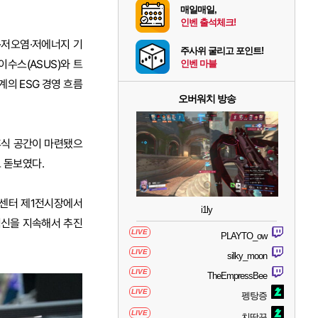
매일매일,
인벤 출석체크!
소·저오염·저에너지 기
주사위 굴리고 포인트!
수스(ASUS)와 트
인벤 마블
업계의 ESG 경영 흐름
오버워치 방송
휴식 공간이 마련됐으
 돋보였다.
무역센터 제1전시장에서
i1ly
 혁신을 지속해서 추진
LIVE
PLAYTO_ow
LIVE
silky_moon
LIVE
TheEmpressBee
LIVE
펭탕증
LIVE
치땅꾸