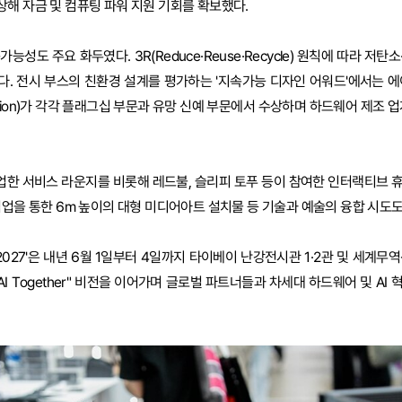
해 자금 및 컴퓨팅 파워 지원 기회를 확보했다.
성도 주요 화두였다. 3R(Reduce·Reuse·Recycle) 원칙에 따라 저탄
. 전시 부스의 친환경 설계를 평가하는 '지속가능 디자인 어워드'에서는 에이
rmation)가 각각 플래그십 부문과 유망 신예 부문에서 수상하며 하드웨어 제조 
업한 서비스 라운지를 비롯해 레드불, 슬리피 토푸 등이 참여한 인터랙티브 
협업을 통한 6m 높이의 대형 미디어아트 설치물 등 기술과 예술의 융합 시도도
2027'은 내년 6월 1일부터 4일까지 타이베이 난강전시관 1·2관 및 세계
AI Together" 비전을 이어가며 글로벌 파트너들과 차세대 하드웨어 및 AI