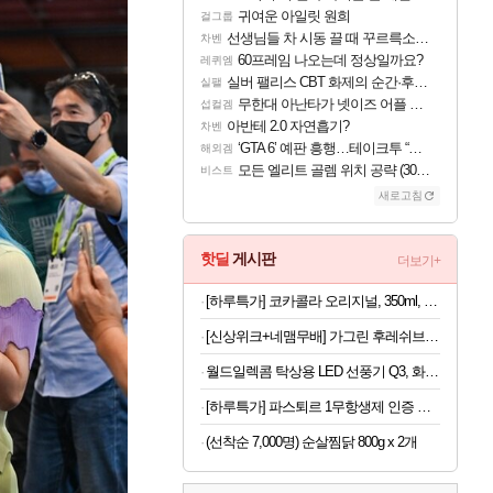
귀여운 아일릿 원희
걸그룹
선생님들 차 시동 끌 때 꾸르륵소리나는데
차벤
60프레임 나오는데 정상일까요?
레퀴엠
실버 팰리스 CBT 화제의 순간·후기 모음
실팰
무한대 아난타가 넷이즈 어플 달력에 일정 등록
섭컬겜
아반테 2.0 자연흡기?
차벤
‘GTA 6’ 예판 흥행…테이크투 “내부 예상 크게 넘어”
해외겜
모든 엘리트 골렘 위치 공략 (30개) - 방랑 결투가
비스트
새로고침
핫딜
게시판
더보기+
[하루특가] 코카콜라 오리지널, 350ml, 24개
[신상위크+네맴무배] 가그린 후레쉬브레스 치약 120g, 라임민트향, 5개
월드일렉콤 탁상용 LED 선풍기 Q3, 화이트, 1개
[하루특가] 파스퇴르 1무항생제 인증 바른목장 우유, 190ml, 24개
(선착순 7,000명) 순살찜닭 800g x 2개