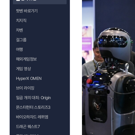
팟벤 바로가기
치지직
차벤
걸그룹
여행
해외게임정보
게임 영상
HyperX OMEN
브이 라이징
일곱 개의 대죄: Origin
몬스터헌터 스토리즈3
바이오하자드 레퀴엠
드래곤 퀘스트7