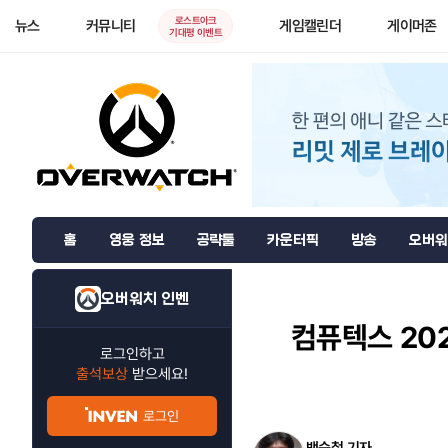
로스트아크
뉴스
커뮤니티
게임캘린더
게이머존
기대평 이벤트
홈
영웅 정보
공략툴
카운터픽
방송
오버워
오버워치 인벤
컴퓨텍스 202
로그인하고
출석보상
받으세요!
로그인