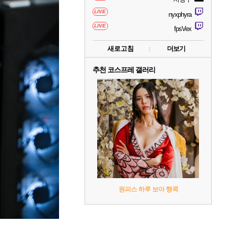
LIVE
nyxphyra
LIVE
fpsVex
새로고침
더보기
추천 코스프레 갤러리
원피스 하루 보아 행콕