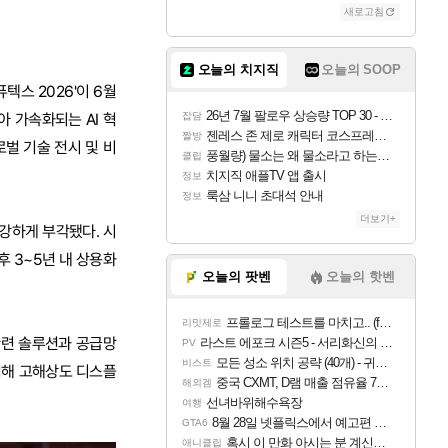
새로고침
오늘의 치지직
오늘의 SOOP
텍스 2026'이 6월
26년 7월 팔로우 상승량 TOP 30 - 월간 치지직
잡담
삼아 가속화되는 AI 혁
젠레스 존 제로 캐릭터 코스프레한 꽁주
짤방
벌 기술 전시 및 비
풍월량) 물소는 왜 물소라고 하는거야? 아! 그만 ㅋㅋ
클립
치지직 애플TV 앱 출시
정보
룩삼 니니 초대석 안내
정보
더보기+
이 강하게 부각됐다. 시
후 3~5년 내 상용화
오늘의 팟벤
오늘의 핫벤
프롤로그 테스트를 마치고.. (feat. 리아)
리밋제로
 관련 솔루션과 공급망
라스트 에포크 시즌5 - 서리화신의 분노 티저
PV
모든 성소 위치 공략 (40개) - 귀환한 영혼 도전과제
비스트
여해 고해상도 디스플
중국 CXMT, D램 매출 점유율 7%…글로벌 4위로 부상
해외겜
선녀바위해수욕장
여행
8월 28일 넷플릭스에서 예고편 공개 예정
GTA6
혹시 이 만화 아시는 분 계신가요
애니클립