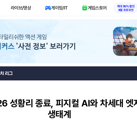
최대 90% 할인
라이브/영상
게이밍/IT
게임스토어
8월 프로모션
치 리그
6 성황리 종료, 피지컬 AI와 차세대 엣
생태계