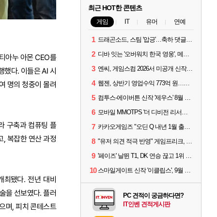
최근 HOT한 콘텐츠
게임
IT
유머
연예
1
드래곤소드, 스팀 '압긍'…축하 댓글 달고 게임 코드 받자!
2
디바 잇는 '오버워치 한국 영웅', 메카 파일럿 디몬 나온다
티아누 아몬 CEO를
3
엔씨, 게임스컴 2026서 미공개 신작 최초 공개
했다. 이들은 AI 시
4
웹젠, 상반기 영업수익 773억 원…순이익 89% 증가
0여 명의 청중이 몰려
5
컴투스-에이버튼 신작 '제우스' 8월 26일 출시…"모두를 위한 경쟁"
6
모바일 MMOTPS '더 디비전 리서전스', 6일 스팀에도 출시
라 구축과 컴퓨팅 플
7
카카오게임즈 "오딘 Q 내년 1월 출시, 연기는 없다"
, 복잡한 연산 과정
8
"유저 의견 적극 반영" 게임프리크, 비스트 오브 리인카네이션 개선 나선다
9
'페이즈' 날뛴 T1, DK 연승 끊고 1위 지켜
10
스마일게이트 신작 '이클립스', 9월 10일 정식 출시
 개최됐다. 전년 대비
기술을 선보였다. 플러
PC 견적이 궁금하다면?
IT인벤 견적게시판
혔으며, 피치 콘테스트