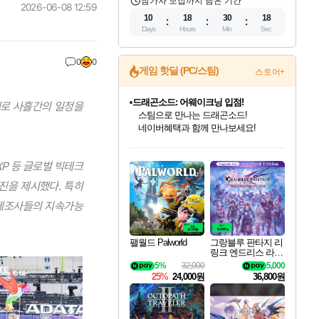
참가자 모집까지 남은 기간
2026-06-08 12:59
10
18
30
17
Days
Hours
Min
Sec
0
0
게임 핫딜 (PC/스팀)
스토어+
문명 7 특별 할인!
 주제로 사흘간의 일정을
조선&고려 DLC 출시 예정
50%할인&추가 적립까지!
인벤게임즈 8월 특별 할인!
드래곤소드: 어웨이크닝 입점!
마블 투혼 파이팅 소울즈 정식출시!
귀무자: 검의 길 예약 판매 중!
비스트 오브 리인카네이션 정식 출시!
커세어 코브 출시 기념 할인!
더 렐릭 퍼스트 가디언 정식 출시
베데스다 40주년 기념 할인 중!
캡콤 프렌차이즈 할인 진행 중!
캡콤 일부 상품 상시 할인
스타워즈 은하계 레이서
로블록스 기프트 카드 공식 입점
인기 퍼블리셔 모음!
스팀으로 만나는 드래곤소드!
마블 히어로 총 출동&화려한 격투!
10% 할인과
게임프릭 신작 IP
해적'섬'을 발전시키자!
설화x하드코어 액션!
베데스다의 명작들을
몬헌, 바하 등 인기 IP를
몬헌 와일즈 & 드래곤즈 도그마2
인벤게임즈에서 10% 추가 적립
Robux를 가장 안전하고
NXP 등 글로벌 빅테크
최대 90% 할인가를 만나보세요!
네이버혜택과 함께 만나보세요!
네이버 포인트 혜택까지!
이니&베니 혜택까지!
네이버 혜택가와 함께 예약하세요!
할인&네이버혜택으로 만나보세요!
네이버페이 혜택과 만나보세요!
40주년 프로모션으로 만나보세요!
할인가에 만나보세요!
일부 에디션 상시 할인!
혜택으로 예약 판매 중
편안하게 충전하세요
진을 제시했다. 특히
 제조사들의 지속가능
팰월드 Palworld
그랑블루 판타지 리
링크 엔드리스 라그
나로크 업그레이드
5%
32,000
5,000
킷 Granblue Fantasy
25%
24,000원
36,800원
Relink Endless Ragn
arok Upgrade Kit DL
C