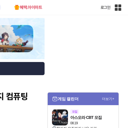
혜택.아이마트
로그인
인
벤
전
체
사
이
트
맵
지 컴퓨팅
게임 캘린더
더보기+
모집
아스오라 CBT 모집
08.19