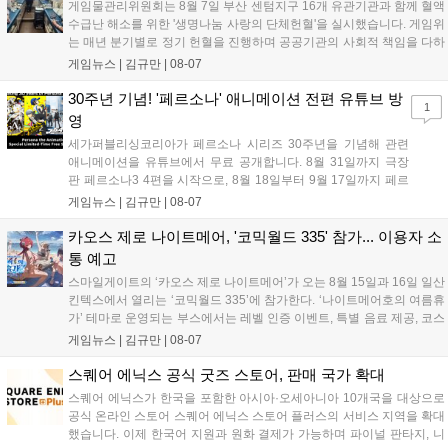
게임물관리위원회는 8월 7일 부산 센텀지구 16개 유관기관과 함께 혈액
수급난 해소를 위한 '생명나눔 사랑의 단체헌혈'을 실시했습니다. 게임위
는 매년 분기별로 정기 헌혈을 진행하며 공공기관의 사회적 책임을 다하
고 있으며, 이번 행사에는 영화진흥위원회 등 14개 기관 임직원이 동참
게임뉴스 |
김규만
|
08-07
해 생명 나눔을 실천했습니다. 서태건 위원장은 이웃의 생명을 지키는
따뜻한 실천에 참여한 모든 임직원에게 감사의 뜻을 전하며 헌혈 문화
30주년 기념! '페르소나' 애니메이션 전편 유튜브 방
1
확산에 앞장섰습니다....
영
세가퍼블리싱코리아가 페르소나 시리즈 30주년을 기념해 관련
애니메이션을 유튜브에서 무료 공개합니다. 8월 31일까지 극장
판 페르소나3 4편을 시작으로, 8월 18일부터 9월 17일까지 페르
소나4 더 골든 12화, 9월 15일부터 10월 14일까지 페르소나5 시
게임뉴스 |
김규만
|
08-07
리즈가 순차 공개됩니다. 또한 8월 16일까지 SNS를 통해 축하 메
시지를 모집하며, 선정된 내용은 기념 영상 및 대형 전광판에 소
카오스 제로 나이트메어, '코믹월드 335' 참가... 이용자 소
개될 예정입니다....
통 예고
스마일게이트의 ‘카오스 제로 나이트메어’가 오는 8월 15일과 16일 일산
킨텍스에서 열리는 ‘코믹월드 335’에 참가한다. ‘나이트메어호의 여름휴
가’ 테마로 운영되는 부스에서는 레벨 인증 이벤트, 특별 음료 제공, 코스
프레 모델 포토존 등 다채로운 행사가 진행된다. 유명 코스어 7인이 캐릭
게임뉴스 |
김규만
|
08-07
터로 변신해 이용자를 맞이하며, SNS 인증 시 추가 굿즈도 증정한다. 자
세한 정보는 공식 커뮤니티에서 확인 가능하다....
스퀘어 에닉스 공식 굿즈 스토어, 판매 국가 확대
스퀘어 에닉스가 한국을 포함한 아시아·오세아니아 10개국을 대상으로
공식 온라인 스토어 스퀘어 에닉스 스토어 플러스의 서비스 지역을 확대
했습니다. 이제 한국어 지원과 원화 결제가 가능하며 파이널 판타지, 니