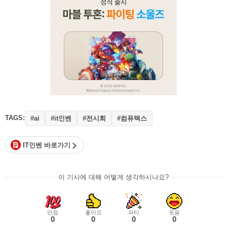
TAGS:
#it인벤
#전시회
#컴퓨텍스
#ai
IT인벤 바로가기
이 기사에 대해 어떻게 생각하시나요?
만점
좋아요
파티
웃음
0
0
0
0