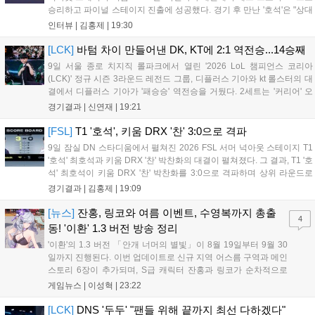
승리하고 파이널 스테이지 진출에 성공했다. 경기 후 만난 '호석'은 "상대
가 강하지만, 내가 할 것만 잘하면 충분히 승산이 있을 것 같았다"고 말하
인터뷰 |
김홍제
|
19:30
며 앞으로 좀 더 잘하면 충분히 우승까지 노려볼 수 있...
[LCK]
바텀 차이 만들어낸 DK, KT에 2:1 역전승...14승째
9일 서울 종로 치지직 롤파크에서 열린 '2026 LoL 챔피언스 코리아
(LCK)' 정규 시즌 3라운드 레전드 그룹, 디플러스 기아와 kt 롤스터의 대
결에서 디플러스 기아가 '패승승' 역전승을 거뒀다. 2세트는 '커리어' 오
현석의 메이킹과 '쇼메이커' 허수의 캐리력이 빛났고, 3세트에서는 라인
경기결과 |
신연재
|
19:21
전부터 '바텀 차이'를 외치며 승리로 연결했다. 1세트, 미드 합...
[FSL]
T1 '호석', 키움 DRX '찬' 3:0으로 격파
9일 잠실 DN 스타디움에서 펼쳐진 2026 FSL 서머 넉아웃 스테이지 T1
'호석' 최호석과 키움 DRX '찬' 박찬화의 대결이 펼쳐졌다. 그 결과, T1 '호
석' 최호석이 키움 DRX '찬' 박찬화를 3:0으로 격파하며 상위 라운드로
진출했고, '찬'은 탈락하고 말았다. 경기 초반, 5분 만에 골 찬스를 잡은
경기결과 |
김홍제
|
19:09
'호석'이었는데 아쉽게 볼이 빗나가고 말았...
[뉴스]
잔홍, 링코와 여름 이벤트, 수영복까지 총출
4
동! '이환' 1.3 버전 방송 정리
'이환'의 1.3 버전 「안개 너머의 별빛」이 8월 19일부터 9월 30
일까지 진행된다. 이번 업데이트로 신규 지역 어스름 구역과 메인
스토리 6장이 추가되며, S급 캐릭터 잔홍과 링코가 순차적으로
등장한다. 여름 시즌을 맞아 비치발리볼, 수상 오토바이 등 다채
게임뉴스 |
이성혁
|
23:22
로운 이벤트가 열리고, 캐릭터 렌더링 개선 및 랜덤 코스튬 등 편
의성도 강화된다. 8월 11일까지 사용 가능한 교환 코드 3종이 제
[LCK]
DNS '두두' "팬들 위해 끝까지 최선 다하겠다"