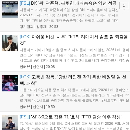
[FSL]
DK '곽' 곽준혁, 짜릿한 패패승승승 역전 성공
1
디플러스 기아 '곽' 곽준혁이 9일 잠실 DN 스타디움에서 펼쳐진
2026 FSL 서머 넉아웃 스테이지 경기에서 젠지 '지피제이' 지프
리 바이카뎀을 상대로 패패승승승이라는 짜릿한 스코어로 대역
전에 성공하며 파이널 스테이지로 향했다. 1세트, 전반전은 서로
경기결과 |
김홍제
|
20:53
골망을 흔들지 못하며 0:0으로 끝났다. '지피제이'가 53분 지단으
로 깔끔한 마무리에 성공했고, '곽...
[LCK]
아쉬움 비친 '시우', "KT와 리매치서 솔로 킬 되갚을
것"
디플러스 기아가 9일 서울 종로 치지직 롤파크에서 열린 '2026 LoL 챔피
언스 코리아(LCK)' 정규 시즌 3라운드 레전드 그룹 kt 롤스터와의 경기에
서 2:1로 승리했다. 1세트 패배 이후 2, 3세트를 내리 승리하면서 역전승
을 거뒀다. 14승을 달성한 디플러스 기아는 4위 kt 롤스터를 1승 차이로
인터뷰 |
신연재
|
20:08
바짝 추격하며 상위권 도약의 불씨를 살렸다. 경기...
[LCK]
고동빈 감독, "강한 라인전 막기 위한 비원딜 멜 선
택, 패착"
kt 롤스터가 9일 서울 종로 치지직 롤파크에서 열린 '2026 LoL 챔피언스
코리아(LCK)' 정규 시즌 3라운드 레전드 그룹, 디플러스 기아전에서 1:2
로 패했다. 1세트를 승리하며 기분 좋게 출발했지만, 2세트부터 바텀을
중심으로 게임을 풀어간 디플러스 기아의 승리 플랜을 막아내지 못했다.
인터뷰 |
신연재
|
19:50
경기 종료 후 기자실을 찾은 고동빈 감독은 "상대가 디플러스...
[FSL]
'찬' 3:0으로 잡은 T1 '호석' "FTB 결승 이후 각성"
T1 '호석' 최호석이 9일 잠실 DN 스타디움에서 펼쳐진 2026 FSL 서머
넉아웃 스테이지 키움 DRX '찬' 박찬화와 대결에서 세트 스코어 3:0으로