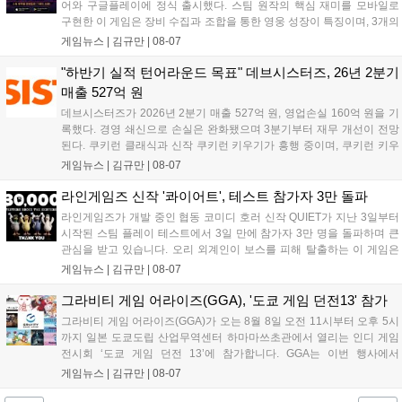
어와 구글플레이에 정식 출시했다. 스팀 원작의 핵심 재미를 모바일로
구현한 이 게임은 장비 수집과 조합을 통한 영웅 성장이 특징이며, 3개의
무기 스킬을 활용한 전략적 전투와 길드전 등 다양한 콘텐츠를 제공한
게임뉴스 |
김규만
|
08-07
다. 정식 출시를 기념해 사전예약자 50만 명 달성 보상을 포함한 다양한
혜택을 지급하며, 상세 내용은 공식 라운지에서 확인할 수 있다. 이용자
"하반기 실적 턴어라운드 목표" 데브시스터즈, 26년 2분기
는 게임 접속 및 주요 콘텐츠 플레이를 통해 성장을 지원받을 수 있다....
매출 527억 원
데브시스터즈가 2026년 2분기 매출 527억 원, 영업손실 160억 원을 기
록했다. 경영 쇄신으로 손실은 완화됐으며 3분기부터 재무 개선이 전망
된다. 쿠키런 클래식과 신작 쿠키런 키우기가 흥행 중이며, 쿠키런 키우
기는 13일 첫 업데이트를 시작으로 2주 간격의 콘텐츠를 제공한다. 또한
게임뉴스 |
김규만
|
08-07
9월 미국 로블록스 개발자 컨퍼런스에 참여해 IP 생태계를 확장할 계획
이다. 회사는 비용 효율화와 신작 흥행을 통해 하반기 실적 턴어라운드
라인게임즈 신작 '콰이어트', 테스트 참가자 3만 돌파
를 이끌 방침이다....
라인게임즈가 개발 중인 협동 코미디 호러 신작 QUIET가 지난 3일부터
시작된 스팀 플레이 테스트에서 3일 만에 참가자 3만 명을 돌파하며 큰
관심을 받고 있습니다. 오리 외계인이 보스를 피해 탈출하는 이 게임은
최대 4인 협동을 지원하며, 소음 관리와 물리 법칙을 활용한 전략적 플레
게임뉴스 |
김규만
|
08-07
이가 핵심입니다. 라인게임즈는 수집된 이용자 피드백을 반영해 게임성
을 개선 중이며, 상세 정보는 스팀 페이지에서 확인 가능합니다....
그라비티 게임 어라이즈(GGA), '도쿄 게임 던전13' 참가
그라비티 게임 어라이즈(GGA)가 오는 8월 8일 오전 11시부터 오후 5시
까지 일본 도쿄도립 산업무역센터 하마마쓰초관에서 열리는 인디 게임
전시회 ‘도쿄 게임 던전 13’에 참가합니다. GGA는 이번 행사에서
‘JALECO ARCADE COLLECTION’ 시리즈의 미공개 작품 12종을 최초
게임뉴스 |
김규만
|
08-07
공개하며, ‘다함께 쿠키요미. 월드 한국 Ver.’ 등 다양한 인디 게임을 선보