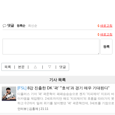
댓글
등록순
|
최신순
새로고침
새로고침
등록
목록
|
본문
|
△
|
▽
|
댓글
기사 목록
[FSL]
8강 진출한 DK '곽' "'호석'과 경기 매우 기대된다"
디플러스 기아 '곽' 곽준혁이 패패승승승으로 젠지 '지피제이' 지프리 바
이카뎀을 제압했다. 2세트까지만 해도 '지피제이'의 흐름을 따라가지 못
하고 0:2까지 밀려 위기를 맞이했던 '곽' 곽준혁인데, 3세트를 기점으로
분위기를 완전히 바꿨다. 3세트를 4:2로 승리한 뒤 이후부터는 완전히
인터뷰 |
김홍제
|
21:11
자신이 원하는 플레이를 모두 펼쳐 5:1, 4:1이라는 큰 점수 차이로...