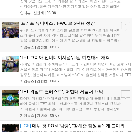
장히 많았어요. 그런 게 기본을 잘 지키면서 하면 리턴이 크다고
생각하는데, 최근 기본기가 안 지켜지고 있는 상태로 그런 플레이
를 추구하다 보니까 팀적으로 안 좋은 사고가 계속 많이 났던 것
인터뷰 |
신연재
|
08-08
같습니다." T1은 6일 서울 종로구 치지직 롤파크에서 열린 '2026
LoL 챔피언스 코리아(LCK)'...
'프리프 유니버스', 'FWC'로 5년째 성장
1
위메이드커넥트가 서비스하는 글로벌 MMORPG 프리프 유니버
스가 출시 5년 차에 역대 최고 실적을 달성하며 누적 매출 1천억
원을 돌파했습니다. 이는 매년 전용 서버에서 진행되는 글로벌 e
스포츠 대회 FWC의 영향이 큽니다. FWC는 이용자가 동일한 조
게임뉴스 |
김병호
|
08-07
건에서 시즌을 함께 즐기는 구조로, 올해 4월 시작된 FWC 2026
은 전년 대비 매출과 이용자 지표가 대폭 상승하는 성과를 냈습니
'TFT 코리아 인비테이셔널', 8일 더현대서 개최
다. 오는 10월 필리핀 마닐라에서 총상금 11만 달러 규모의 제4회
라이엇 게임즈가 주최하는 'TFT 코리아 인비테이셔널'이 8일 오후 2시
FWC 그랜드 파이널이 개최될 예정이며, 위메이드커넥트는 이를
서울 여의도 더현대 서울에서 열립니다. 이번 대회에는 한국의 박찬서와
통해 커뮤니티 중심의 장기 성장 모델을 지속할 방침입니다....
김주한, 일본의 타이틀, 베트남의 YBY1이 출전해 실력을 겨룹니다. TFT
는 소속팀 없이 개인 자격으로 참가하는 독특한 대회 구조를 가지며, 누
게임뉴스 |
김병호
|
08-07
구나 참여 가능한 '소파에서 왕관까지'라는 철학을 실천하고 있습니다.
17일까지 이어지는 이번 행사는 신규 세트 체험과 공연 등 다양한 즐길
'TFT 와일드 팬페스트', 더현대 서울서 개막
1
거리를 제공하며, 이후 현대백화점 판교점에서도 행사가 이어질 예정입
라이엇 게임즈가 현대백화점과 함께 역대 최대 규모의 TFT 오프
니다. 연말에는 라스베이거스 오픈이 개최됩니다....
라인 축제인 'TFT 와일드 팬페스트'를 개최했다. 7일부터 17일까
지 더현대 서울에서 열리며 이후 판교점으로 이동한다. 행사장에
는 체험, 스페셜, 무대 존이 마련됐으며 8일 오후 2시 인비테이셔
게임뉴스 |
김병호
|
08-07
널, 15일 오후 2시 스트리머 매치, 17일 오후 7시 30분 QWER 공
연 등 다채로운 일정이 준비되어 있다. 사전 예약은 조기 마감될
[LCK]
데뷔 첫 POM '남궁', "잘해준 팀원들에게 고마워"
만큼 큰 인기를 끌고 있다....