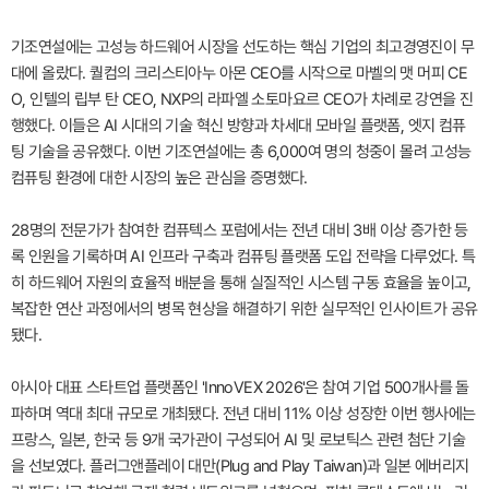
기조연설에는 고성능 하드웨어 시장을 선도하는 핵심 기업의 최고경영진이 무
대에 올랐다. 퀄컴의 크리스티아누 아몬 CEO를 시작으로 마벨의 맷 머피 CE
O, 인텔의 립부 탄 CEO, NXP의 라파엘 소토마요르 CEO가 차례로 강연을 진
행했다. 이들은 AI 시대의 기술 혁신 방향과 차세대 모바일 플랫폼, 엣지 컴퓨
팅 기술을 공유했다. 이번 기조연설에는 총 6,000여 명의 청중이 몰려 고성능
컴퓨팅 환경에 대한 시장의 높은 관심을 증명했다.
28명의 전문가가 참여한 컴퓨텍스 포럼에서는 전년 대비 3배 이상 증가한 등
록 인원을 기록하며 AI 인프라 구축과 컴퓨팅 플랫폼 도입 전략을 다루었다. 특
히 하드웨어 자원의 효율적 배분을 통해 실질적인 시스템 구동 효율을 높이고,
복잡한 연산 과정에서의 병목 현상을 해결하기 위한 실무적인 인사이트가 공유
됐다.
아시아 대표 스타트업 플랫폼인 'InnoVEX 2026'은 참여 기업 500개사를 돌
파하며 역대 최대 규모로 개최됐다. 전년 대비 11% 이상 성장한 이번 행사에는
프랑스, 일본, 한국 등 9개 국가관이 구성되어 AI 및 로보틱스 관련 첨단 기술
을 선보였다. 플러그앤플레이 대만(Plug and Play Taiwan)과 일본 에버리지