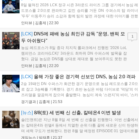
공되며, 상세 일정은 공식 채널을 통해 확인할 수 있다....
8일 펼쳐진 2026 LCK 정규 시즌 3라운드 라이즈 그룹 경기에서 농심 레
드포스를 2:0으로 완파하고 값진 승리를 거둔 DN 수퍼스의 탑 라이너
'두두' 이동주가 승리 소감과 함께 팀의 발전 과정에 대한 이야기를 전했
다. 먼저 오랜만의 2:0 완승에 대해 '두두'는 "진짜 오랜만에 거둔 2:0 승
인터뷰 |
김홍제
|
22:30
리라 기쁘다. 특히 불리했던 1세트를 역전승으로 이끌어내...
[LCK]
DNS에 패배 농심 최인규 감독 "운영, 밴픽 모
1
두 아쉬웠다"
농심 레드포스가 8일 종각 치지직 롤파크에서 진행된 '2026 LoL
챔피언스 코리아(LCK)' 3라운드 최하위 DN 수퍼스에 발목을 잡
혔다. 금일 농심은 DNS를 상대로 제대로 뭘 보여주지도 못한 완
패를 당하고 말았다. 이하 농심 레드포스 최인규 감독과 '리헨즈'
인터뷰 |
김홍제
|
22:20
손시우의 인터뷰 전문이다. Q. 금일 DNS에 0:2로 패배했는데? 최
인규 감독 : 모든 경...
[LCK]
올해 가장 좋은 경기력 선보인 DNS, 농심 2:0 격파
2승 19패인 DN 수퍼스가 화끈한 경기 운영으로 농심 레드포스를 2:0으
로 잡고 3승째를 기록했다. 경기 초반 농심은 바텀 다이브로 '덕담'의 이
즈리얼을 깔끔하게 잡으며 출발했다. 농심이 계속 '스펀지'의 바이, '스카
웃'의 신드라가 맹활약하며 초반부터 잡은 주도권을 계속 잘 굴렸다.
경기결과 |
김홍제
|
21:53
DNS는 불리하지만 골드 차이는 크게 벌어지지 않으며 잘 따라가고 있
었...
[뉴스]
8/8(토) 세 번째 신 선출, 칼테온4 이변 발생
솔(인챈트)은 지난 8월 8일 세 번째 신 선출을 진행했다. 이번 선출에서
는 칼테온4와 린델4 등에서 치열한 순위 다툼 끝에 새로운 신이 탄생하
며 세력 구도가 변화했다. 한편 8월 말 예정된 EPISODE 01 업데이트를
통해 월드 콘텐츠가 추가될 예정이며, 이를 통해 추후 주신 및 절대신에
게임뉴스 |
박재훈
|
21:37