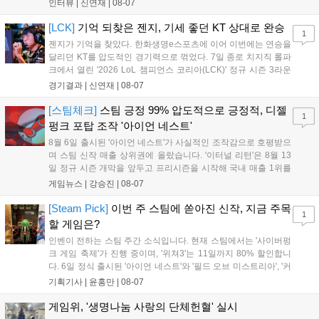
를 벌리며 25분 만에 승리하면서 말 그대로 압도적인 경기력을 선
인터뷰 |
신연재
|
08-07
보였다. '룰러' 박재혁은 1세트 코그모, 2세트 이즈리얼로 맹활약
하며 POM에 선정됐...
[LCK]
기억 되찾은 젠지, 기세 좋던 KT 상대로 완승
1
젠지가 기억을 찾았다. 한화생명e스포츠에 이어 이번에는 연승을
달리던 KT를 압도적인 경기력으로 꺾었다. 7일 종로 치지직 롤파
크에서 열린 '2026 LoL 챔피언스 코리아(LCK)' 정규 시즌 3라운
드 레전드 그룹, kt 롤스터와 젠지 e스포츠의 대결에서 젠지가 압
경기결과 |
신연재
|
08-07
승을 거뒀다. 개막주까지만 해도 급격하게 흔들리던 젠지였지만,
기억을 되찾기라도 한 듯 1,...
[스팀체크]
스팀 긍정 99% 압도적으로 긍정적, 디젤
1
펑크 포탑 조작 '아이언 네스트'
8월 6일 출시된 '아이언 네스트'가 사실적인 조작감으로 호평받으
며 스팀 신작 매출 상위권에 올랐습니다. '이터널 리턴'은 8월 13
일 정규 시즌 개막을 앞두고 프리시즌을 시작해 국내 매출 1위를
기록했습니다. 25주년을 맞은 '고스트 리콘' 시리즈는 8월 6일 쇼
게임뉴스 |
강승진
|
08-07
케이스와 함께 대규모 할인을 진행하며 순위가 급상승했고, 신작
'마블 투혼: 파이팅 소울즈'와 레트로 수리 시뮬레이션 '리스토
[Steam Pick]
이번 주 스팀에 쏟아진 신작, 지금 주목
1
리'도 스팀에 정식 출시되었습니다....
할 게임은?
인벤이 전하는 스팀 주간 소식입니다. 현재 스팀에서는 '사이버펑
크 게임 축제'가 진행 중이며, '위쳐3'는 11일까지 80% 할인합니
다. 6일 정식 출시된 '아이언 네스트'와 '필드 오브 미스트리아', '커
세어 코브'가 호평받고 있습니다. 한편, 7일 출시된 '마블 투혼'은
기획기사 |
윤홍만
|
08-07
태그 시스템에 대한 호불호가 갈리며 복합적 평가를 기록 중입니
다. 유비소프트의 '고스트리콘: 와일드랜드'는 7년 만의 대규모 업
게임위, '생명나눔 사랑의 단체헌혈' 실시
데이트 '라스트 라이츠'와 함께 95% 할인 중입니다....