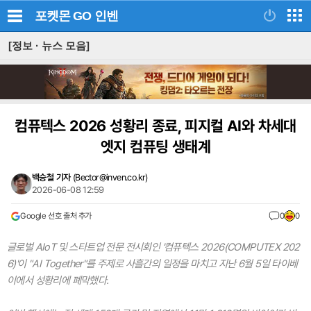
포켓몬 GO
인벤
[정보 · 뉴스 모음]
컴퓨텍스 2026 성황리 종료, 피지컬 AI와 차세대
엣지 컴퓨팅 생태계
백승철 기자
(
Bector@inven.co.kr
)
2026-06-08 12:59
Google 선호 출처 추가
0
0
글로벌 AIoT 및 스타트업 전문 전시회인 '컴퓨텍스 2026(COMPUTEX 202
6)'이 "AI Together"를 주제로 사흘간의 일정을 마치고 지난 6월 5일 타이베
이에서 성황리에 폐막했다.