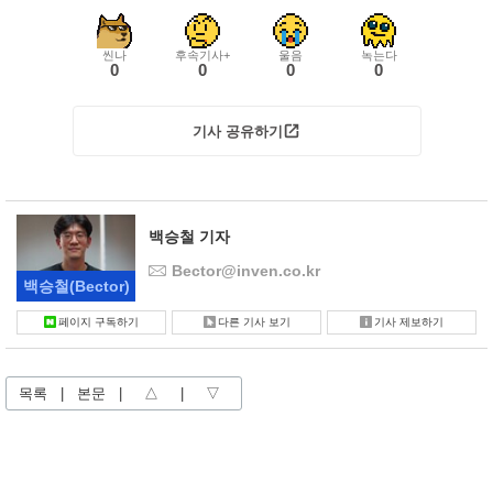
씬나
후속기사+
울음
녹는다
0
0
0
0
기사 공유하기
백승철 기자
Bector@inven.co.kr
백승철
(Bector)
페이지 구독하기
다른 기사 보기
기사 제보하기
목록
|
본문
|
△
|
▽