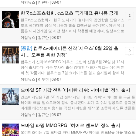
어 등 주요 게임의 피규어, 굿즈를 구매할 수 있습니다. 신상품이 순차적
게임뉴스 |
김규만
|
08-07
으로 추가될 예정이며 이용자는 사이트에서 국가를 한국으로 설정해 이
용 가능합니다....
한국e스포츠협회, e스포츠 국가대표 유니폼 공개
2
한국e스포츠협회가 한국 도자기의 절제미와 강인함을 담은 e스
포츠 국가대표 공식 유니폼과 캡슐 컬렉션을 공개했다. 이번 유니
폼은 아시안게임 및 사전 행사에서 착용될 예정이며, 일상복으로
구성된 컬렉션은 오는 8월 28일부터 골스튜디오 공식 홈페이지
게임뉴스 |
김규만
|
08-07
와 무신사, 오프라인 매장에서 판매된다. 다만 아시안게임 결선에
서는 대회 규정에 따라 별도의 유니폼을 착용할 계획이다....
[종합]
컴투스-에이버튼 신작 '제우스' 8월 26일 출
9
시…"모두를 위한 경쟁"
컴투스가 신작 MMORPG '제우스: 오만의 신'을 8월 26일 낮 12시
정식 출시한다. 넥슨 부사장 출신 김대훤 대표가 이끄는 에이버튼
의 첫 작품이다. 컴투스는 7일 쇼케이스를 열고 출시일과 함께 핵
심 콘텐츠, 유료화 정책, 운영 방향을 공개했다. 캐릭터명 선점은
게임뉴스 |
이두현
|
08-07
8월 13일 오후 8시 시작한다. '제우스: 오만의 신'은 최고신 제우스
의 오만으로 균열이...
모바일 SF 기갑 전략 '타이탄 러쉬: 서바이벌' 정식 출시
엔조이게임은 7일 SF 기갑 전략 게임 ‘타이탄 러쉬: 서바이벌’을 구글 플
레이와 애플 앱스토어에 정식 출시했다. 외계 괴수의 침공으로 붕괴한
미래를 배경으로 이용자는 직접 타이탄을 제작 및 조종하며 인류 생존을
위한 전투를 펼친다. 지휘관 모집, 피난처 운영, 연맹 협동 콘텐츠가 특징
게임뉴스 |
김규만
|
08-07
이며 출시를 기념해 접속 시 영웅 경험치와 다이아몬드 등 다양한 성장
지원 보상을 제공한다. 상세 내용은 공식 커뮤니티에서 확인 가능하다....
모바일 파밍 MMORPG, '히어로 랜드M' 정식 출시
오리엔조이는 7일 모바일 파밍 MMORPG 히어로 랜드M을 애플 앱스토