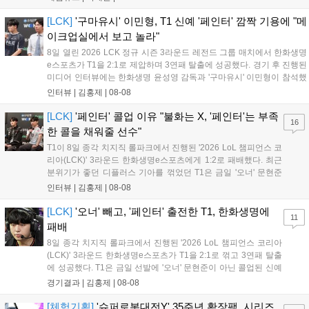
대한 정보가 공개될 것으로 기대된다. 서버별 입지 확보를 위한 경쟁은
더욱 가속화될 전망이다....
[LCK]
'구마유시' 이민형, T1 신예 '페인터' 깜짝 기용에 "메
이크업실에서 보고 놀라"
8일 열린 2026 LCK 정규 시즌 3라운드 레전드 그룹 매치에서 한화생명
e스포츠가 T1을 2:1로 제압하며 3연패 탈출에 성공했다. 경기 후 진행된
미디어 인터뷰에는 한화생명 윤성영 감독과 '구마유시' 이민형이 참석했
다. 먼저 승리 소감에 대해 윤성영 감독은 "오랜만에 승리해 기분이 좋고,
인터뷰 |
김홍제
|
08-08
남은 경기도 잘 준비하겠다"고 밝혔으며, '구마유시' 역시 "3...
[LCK]
'페인터' 콜업 이유 "불화는 X, '페인터'는 부족
16
한 콜을 채워줄 선수"
T1이 8일 종각 치지직 롤파크에서 진행된 '2026 LoL 챔피언스 코
리아(LCK)' 3라운드 한화생명e스포츠에게 1:2로 패배했다. 최근
분위기가 좋던 디플러스 기아를 꺾었던 T1은 금일 '오너' 문현준
을 빼고 신예 '페인터' 김은후를 투입시키는 강수를 뒀으나 결국
인터뷰 |
김홍제
|
08-08
아쉬운 결과를 맞이하게 됐다. 이하 T1 임재현 감독대행과 '페이
즈' 김수환의 인터뷰 내...
[LCK]
'오너' 빼고, '페인터' 출전한 T1, 한화생명에
11
패배
8일 종각 치지직 롤파크에서 진행된 '2026 LoL 챔피언스 코리아
(LCK)' 3라운드 한화생명e스포츠가 T1을 2:1로 꺾고 3연패 탈출
에 성공했다. T1은 금일 선발에 '오너' 문현준이 아닌 콜업된 신예
'페인터' 김은후를 투입했지만, 결국 1:2로 패배하고 말았다. T1은
경기결과 |
김홍제
|
08-08
'케리아'의 카밀이 좋은 플레이를 통해 한화생명 바텀 듀오의 점멸
을 빼냈다....
[체험기획]
'슈퍼로봇대전Y' 35주년 확장팩, 시리즈