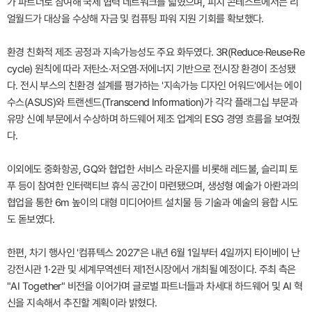
가 파트너로 참여해 국제 협력 네트워크를 넓혔으며, 피치 콘테스트에서는 리
얼월드가 대상을 수상해 자금 및 컴퓨팅 파워 지원 기회를 확보했다.
환경 친화적 제조 공정과 지속가능성도 주요 화두였다. 3R(Reduce·Reuse·Re
cycle) 원칙에 따라 저탄소·저오염·저에너지 기반으로 전시장 환경이 조성됐
다. 전시 부스의 친환경 설계를 평가하는 '지속가능 디자인 어워드'에서는 에이
수스(ASUS)와 트랜센드(Transcend Information)가 각각 플래그십 부문과
유망 신예 부문에서 수상하며 하드웨어 제조 업계의 ESG 경영 흐름을 보여줬
다.
이외에도 중화항공, GQ와 협업한 서비스 라운지를 비롯해 레드불, 슬리피 토
푸 등이 참여한 인터랙티브 휴식 공간이 마련됐으며, 생성형 예술가 아롼과의
협업을 통한 6m 높이의 대형 미디어아트 설치물 등 기술과 예술의 융합 시도
도 돋보였다.
한편, 차기 행사인 '컴퓨텍스 2027'은 내년 6월 1일부터 4일까지 타이베이 난
강전시관 1·2관 및 세계무역센터 제1전시장에서 개최될 예정이다. 주최 측은
"AI Together" 비전을 이어가며 글로벌 파트너들과 차세대 하드웨어 및 AI 혁
신을 지속해서 추진할 계획이라 밝혔다.