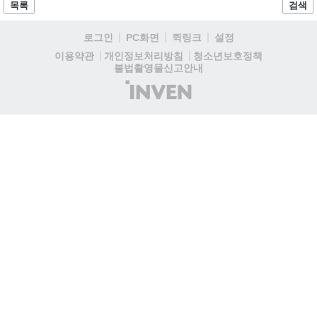
입니다. 시연 참여 관람객에게는 선착순으로 특별 굿즈를 증정하며, 인
목록
검색
디 게임 생태계 활성화와 신규 타이틀 반응 확인을 목표로 합니다....
로그인
PC화면
퀵링크
설정
청소년보호정책
이용약관
개인정보처리방침
불법촬영물신고안내
(주)
인
벤