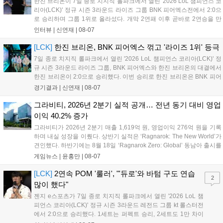
한진 브리온이 7일 종로 치지직 롤파크에서 열린 '2026 LoL 챔피언스 코
리아(LCK)' 정규 시즌 3라운드 라이즈 그룹 BNK 피어엑스전에서 2:0으
로 승리하며 그룹 1위로 올라섰다. 개막 2연패 이후 곧바로 2연승을 만
들어내면서 이어질 4라운드에 대한 기대감을 올렸다. 다음은 이날 데뷔
인터뷰 |
신연재
|
08-07
첫 POM을 수상한 '남궁' 남궁성훈의 POM 인터뷰 전문이다....
[LCK]
한진 브리온, BNK 피어엑스 꺾고 '라이즈 1위' 등극
7일 종로 치지직 롤파크에서 열린 '2026 LoL 챔피언스 코리아(LCK)' 정
규 시즌 3라운드 라이즈 그룹, BNK 피어엑스와 한진 브리온의 대결에서
한진 브리온이 2:0으로 승리했다. 이번 승리로 한진 브리온은 BNK 피어
엑스를 제치고 라이즈 그룹 1위로 올라섰다. 1세트, 한진 브리온이 '로머'
경기결과 |
신연재
|
08-07
조우진의 로크를 중심으로 게임을 유리하게 풀어갔다. '...
그라비티, 2026년 2분기 실적 공개… 전년 동기 대비 영업
이익 40.2% 증가
그라비티가 2026년 2분기 매출 1,619억 원, 영업이익 276억 원을 기록
하며 내실 성장을 이뤘다. 상반기 실적은 ‘Ragnarok: The New World’가
견인했다. 하반기에는 8월 18일 ‘Ragnarok Zero: Global’ 동남아 출시를
시작으로 9월 3일 ‘달려라 헤베레케 EX’, 9월 22일 ‘갈바테인’ 등 다양한
게임뉴스 |
윤홍만
|
08-07
신작을 선보인다. 4분기에는 ‘쟈레코 아케이드 콜렉션’과 ‘라이트 오디세
이’ 출시가 예정돼 있으며, 2027년에는 ‘Ragnarok 3’ 등 대작을 글로벌
[LCK]
2연속 POM '룰러', "'듀로'와 바텀 구도 연습
2
출시할 계획이다. 그라비티는 조인트벤처 설립과 라그나로크 에코 시스
많이 했다"
템 구축을 통해 신성장 동력을 확보할 방침이다....
젠지 e스포츠가 7일 종로 치지직 롤파크에서 열린 '2026 LoL 챔
피언스 코리아(LCK)' 정규 시즌 3라운드 레전드 그룹 kt 롤스터전
에서 2:0으로 승리했다. 1세트는 퍼펙트 승리, 2세트도 1만 차이