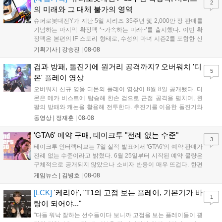
2
의 미래와 그 대체 불가의 영역
슈퍼로봇대전Y가 지난 5일 시리즈 35주년 및 2,000만 장 판매를
기념하는 마지막 확장팩 ‘~가속하는 미래~’를 출시했다. 이번 확
장팩은 본편의 IF 스토리 형태로, 수성의 마녀 시즌2를 포함한 신
규 참전작과 크로스오버 합체기를 선보이며 작품을 완결 짓는다.
기획기사 |
강승진
|
08-08
기존 연출의 한계와 로봇 게임 시장의 어려움 속에서도 팬들이 원
하는 몰입감 있는 서사와 조합을 구현하며 시리즈의 미래를 향한
검과 방패, 돌진기에 원거리 공격까지? 오버워치 '디
5
새로운 가능성을 제시했다....
몬' 플레이 영상
오버워치 신규 영웅 디몬의 플레이 영상이 8월 8일 공개됐다. 디
몬은 메카 비스트에 탑승해 한손 검으로 근접 공격을 펼치며, 왼
팔의 방패와 캐논을 활용해 전투한다. 추진기를 이용한 돌진기와
참격 형태의 궁극기를 보유했고, 메카 파괴 시 맨몸으로 기관총을
동영상 |
정재훈
|
08-08
사용하는 특징이 있다. 디몬은 오는 8월 12일 시작되는 시즌4 부
산의 영웅들 업데이트를 통해 정식 출시될 예정이다....
'GTA6' 예약 구매, 테이크투 "전례 없는 수준"
3
테이크투 인터랙티브는 7일 실적 발표에서 'GTA6'의 예약 판매가
전례 없는 수준이라고 밝혔다. 6월 25일부터 시작된 예약 물량은
구체적으로 공개되지 않았으나 소비자 반응이 매우 뜨겁다. 한편
11월 19일 PS5와 Xbox 시리즈 X|S로 정식 출시될 예정이며, 록
게임뉴스 |
김병호
|
08-08
스타 게임즈는 한국 시각 28일 오전 4시 넷플릭스를 통해 장편 영
상 'Grand Theft Auto VI: An Extended Look'을 최초 공개할 계획
[LCK]
'케리아', "T1의 고점 보는 플레이, 기본기가 바
1
이다....
탕이 되어야..."
"다들 워낙 잘하는 선수들이다 보니까 고점을 보는 플레이들이 굉