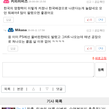
커피러버즈
26-06-09 15:50
신고
|
공감 확인
한국의 영향력이 이렇게 커졌나 한국배경으로 나온다는게 놀랍네요 모
던 워페어4 많이 팔렸으면 좋겠어요
답글
0
0
Mikasa
26-06-11 17:58
신고
|
공감 확인
응 이미 PS에선 울버린한테도 발렸고 그타6 나오는데 매년 공장으
로 쳐나오는 콜옵 살 이유 없어 ㅋㅋㅋㅋ
답글
0
0
새로고침
등록
목록
|
본문
|
△
|
▽
|
댓글
기사 목록
[뉴스]
잔홍, 링코와 여름 이벤트, 수영복까지 총출동! '이