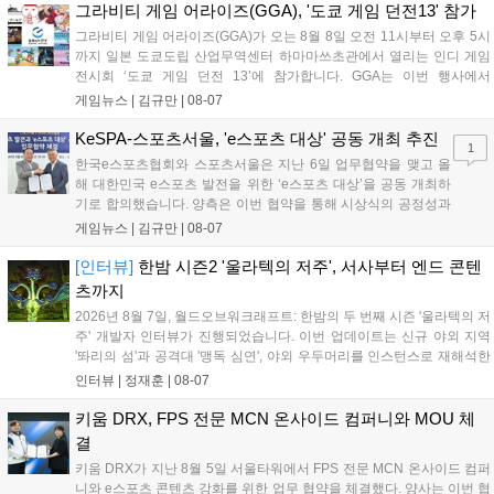
을 개선 중이며, 상세 정보는 스팀 페이지에서 확인 가능합니다....
그라비티 게임 어라이즈(GGA), '도쿄 게임 던전13' 참가
그라비티 게임 어라이즈(GGA)가 오는 8월 8일 오전 11시부터 오후 5시
까지 일본 도쿄도립 산업무역센터 하마마쓰초관에서 열리는 인디 게임
전시회 ‘도쿄 게임 던전 13’에 참가합니다. GGA는 이번 행사에서
‘JALECO ARCADE COLLECTION’ 시리즈의 미공개 작품 12종을 최초
게임뉴스 |
김규만
|
08-07
공개하며, ‘다함께 쿠키요미. 월드 한국 Ver.’ 등 다양한 인디 게임을 선보
입니다. 시연 참여 관람객에게는 선착순으로 특별 굿즈를 증정하며, 인
KeSPA-스포츠서울, 'e스포츠 대상' 공동 개최 추진
1
디 게임 생태계 활성화와 신규 타이틀 반응 확인을 목표로 합니다....
한국e스포츠협회와 스포츠서울은 지난 6일 업무협약을 맺고 올
해 대한민국 e스포츠 발전을 위한 ‘e스포츠 대상’을 공동 개최하
기로 합의했습니다. 양측은 이번 협약을 통해 시상식의 공정성과
전문성을 강화하고 MZ세대를 겨냥한 미디어 영향력을 확대해 e
게임뉴스 |
김규만
|
08-07
스포츠 전 종목을 아우르는 대표 연례 행사로 육성할 계획입니다.
김영만 회장은 10년 만에 재추진되는 이번 시상식이 e스포츠의
[인터뷰]
한밤 시즌2 '울라텍의 저주', 서사부터 엔드 콘텐
성과와 가치를 널리 알리는 권위 있는 행사가 되도록 노력하겠다
츠까지
고 밝혔습니다....
2026년 8월 7일, 월드오브워크래프트: 한밤의 두 번째 시즌 '울라텍의 저
주' 개발자 인터뷰가 진행되었습니다. 이번 업데이트는 신규 야외 지역
'똬리의 섬'과 공격대 '맹독 심연', 야외 우두머리를 인스턴스로 재해석한
'소굴'을 포함합니다. 개발진은 하우징 시스템 개선 및 신화+ 던전 로테이
인터뷰 |
정재훈
|
08-07
션, 공격대 보상 강화 등을 예고하며, 한국 팬들의 열정적인 성원에 감사
를 표했습니다....
키움 DRX, FPS 전문 MCN 온사이드 컴퍼니와 MOU 체
결
키움 DRX가 지난 8월 5일 서울타워에서 FPS 전문 MCN 온사이드 컴퍼
니와 e스포츠 콘텐츠 강화를 위한 업무 협약을 체결했다. 양사는 이번 협