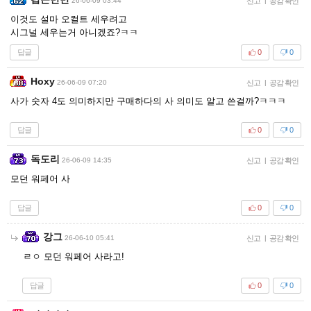
26-06-09 03:44
신고
|
공감 확인
이것도 설마 오컬트 세우려고
시그널 세우는거 아니겠죠?ㅋㅋ
답글
0
0
Hoxy
26-06-09 07:20
신고
|
공감 확인
사가 숫자 4도 의미하지만 구매하다의 사 의미도 알고 쓴걸까?ㅋㅋㅋ
답글
0
0
독도리
26-06-09 14:35
신고
|
공감 확인
모던 워페어 사
답글
0
0
강그
26-06-10 05:41
신고
|
공감 확인
ㄹㅇ 모던 워페어 사라고!
답글
0
0