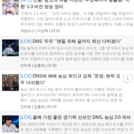
환' 1.3 버전 방송 정리
'이환'의 1.3 버전 「안개 너머의 별빛」이 8월 19일부터 9월 30일까지
진행된다. 이번 업데이트로 신규 지역 어스름 구역과 메인 스토리 6장이
추가되며, S급 캐릭터 잔홍과 링코가 순차적으로 등장한다. 여름 시즌을
맞아 비치발리볼, 수상 오토바이 등 다채로운 이벤트가 열리고, 캐릭터
게임뉴스 |
이성혁
|
23:22
렌더링 개선 및 랜덤 코스튬 등 편의성도 강화된다. 8월 11일까지 사용
가능한 교환 코드 3종이 제공되며, 상세 일정은 공식 채널을 통해 확인할
[LCK]
DNS '두두' "팬들 위해 끝까지 최선 다하겠다"
수 있다....
8일 펼쳐진 2026 LCK 정규 시즌 3라운드 라이즈 그룹 경기에서 농심 레
드포스를 2:0으로 완파하고 값진 승리를 거둔 DN 수퍼스의 탑 라이너
'두두' 이동주가 승리 소감과 함께 팀의 발전 과정에 대한 이야기를 전했
다. 먼저 오랜만의 2:0 완승에 대해 '두두'는 "진짜 오랜만에 거둔 2:0 승
인터뷰 |
김홍제
|
22:30
리라 기쁘다. 특히 불리했던 1세트를 역전승으로 이끌어내...
[LCK]
DNS에 패배 농심 최인규 감독 "운영, 밴픽 모
1
두 아쉬웠다"
농심 레드포스가 8일 종각 치지직 롤파크에서 진행된 '2026 LoL
챔피언스 코리아(LCK)' 3라운드 최하위 DN 수퍼스에 발목을 잡
혔다. 금일 농심은 DNS를 상대로 제대로 뭘 보여주지도 못한 완
패를 당하고 말았다. 이하 농심 레드포스 최인규 감독과 '리헨즈'
인터뷰 |
김홍제
|
22:20
손시우의 인터뷰 전문이다. Q. 금일 DNS에 0:2로 패배했는데? 최
인규 감독 : 모든 경...
[LCK]
올해 가장 좋은 경기력 선보인 DNS, 농심 2:0 격파
2승 19패인 DN 수퍼스가 화끈한 경기 운영으로 농심 레드포스를 2:0으
로 잡고 3승째를 기록했다. 경기 초반 농심은 바텀 다이브로 '덕담'의 이