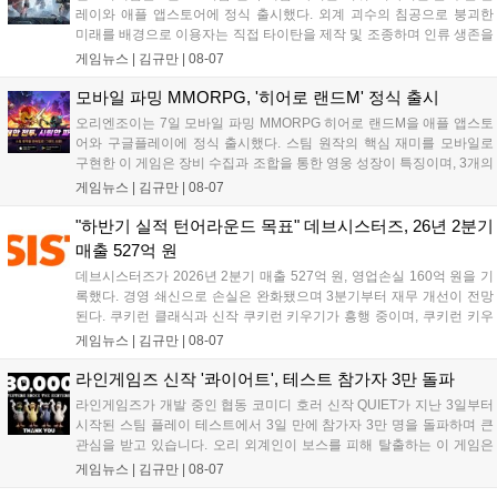
레이와 애플 앱스토어에 정식 출시했다. 외계 괴수의 침공으로 붕괴한
미래를 배경으로 이용자는 직접 타이탄을 제작 및 조종하며 인류 생존을
위한 전투를 펼친다. 지휘관 모집, 피난처 운영, 연맹 협동 콘텐츠가 특징
게임뉴스 |
김규만
|
08-07
이며 출시를 기념해 접속 시 영웅 경험치와 다이아몬드 등 다양한 성장
지원 보상을 제공한다. 상세 내용은 공식 커뮤니티에서 확인 가능하다....
모바일 파밍 MMORPG, '히어로 랜드M' 정식 출시
오리엔조이는 7일 모바일 파밍 MMORPG 히어로 랜드M을 애플 앱스토
어와 구글플레이에 정식 출시했다. 스팀 원작의 핵심 재미를 모바일로
구현한 이 게임은 장비 수집과 조합을 통한 영웅 성장이 특징이며, 3개의
무기 스킬을 활용한 전략적 전투와 길드전 등 다양한 콘텐츠를 제공한
게임뉴스 |
김규만
|
08-07
다. 정식 출시를 기념해 사전예약자 50만 명 달성 보상을 포함한 다양한
혜택을 지급하며, 상세 내용은 공식 라운지에서 확인할 수 있다. 이용자
"하반기 실적 턴어라운드 목표" 데브시스터즈, 26년 2분기
는 게임 접속 및 주요 콘텐츠 플레이를 통해 성장을 지원받을 수 있다....
매출 527억 원
데브시스터즈가 2026년 2분기 매출 527억 원, 영업손실 160억 원을 기
록했다. 경영 쇄신으로 손실은 완화됐으며 3분기부터 재무 개선이 전망
된다. 쿠키런 클래식과 신작 쿠키런 키우기가 흥행 중이며, 쿠키런 키우
기는 13일 첫 업데이트를 시작으로 2주 간격의 콘텐츠를 제공한다. 또한
게임뉴스 |
김규만
|
08-07
9월 미국 로블록스 개발자 컨퍼런스에 참여해 IP 생태계를 확장할 계획
이다. 회사는 비용 효율화와 신작 흥행을 통해 하반기 실적 턴어라운드
라인게임즈 신작 '콰이어트', 테스트 참가자 3만 돌파
를 이끌 방침이다....
라인게임즈가 개발 중인 협동 코미디 호러 신작 QUIET가 지난 3일부터
시작된 스팀 플레이 테스트에서 3일 만에 참가자 3만 명을 돌파하며 큰
관심을 받고 있습니다. 오리 외계인이 보스를 피해 탈출하는 이 게임은
최대 4인 협동을 지원하며, 소음 관리와 물리 법칙을 활용한 전략적 플레
게임뉴스 |
김규만
|
08-07
이가 핵심입니다. 라인게임즈는 수집된 이용자 피드백을 반영해 게임성