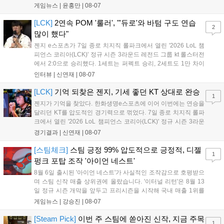
시작으로 9월 3일 ‘달려라 헤베레케 EX’, 9월 22일 ‘갈바테인’ 등 다양한
게임뉴스 |
윤홍만
|
08-07
신작을 선보인다. 4분기에는 ‘쟈레코 아케이드 콜렉션’과 ‘라이트 오디세
이’ 출시가 예정돼 있으며, 2027년에는 ‘Ragnarok 3’ 등 대작을 글로벌
[LCK]
2연속 POM '룰러', "'듀로'와 바텀 구도 연습
2
출시할 계획이다. 그라비티는 조인트벤처 설립과 라그나로크 에코 시스
많이 했다"
템 구축을 통해 신성장 동력을 확보할 방침이다....
젠지 e스포츠가 7일 종로 치지직 롤파크에서 열린 '2026 LoL 챔
피언스 코리아(LCK)' 정규 시즌 3라운드 레전드 그룹 kt 롤스터전
에서 2:0으로 승리했다. 1세트는 퍼펙트 승리, 2세트도 1만 차이
를 벌리며 25분 만에 승리하면서 말 그대로 압도적인 경기력을 선
인터뷰 |
신연재
|
08-07
보였다. '룰러' 박재혁은 1세트 코그모, 2세트 이즈리얼로 맹활약
하며 POM에 선정됐...
[LCK]
기억 되찾은 젠지, 기세 좋던 KT 상대로 완승
1
젠지가 기억을 찾았다. 한화생명e스포츠에 이어 이번에는 연승을
달리던 KT를 압도적인 경기력으로 꺾었다. 7일 종로 치지직 롤파
크에서 열린 '2026 LoL 챔피언스 코리아(LCK)' 정규 시즌 3라운
드 레전드 그룹, kt 롤스터와 젠지 e스포츠의 대결에서 젠지가 압
경기결과 |
신연재
|
08-07
승을 거뒀다. 개막주까지만 해도 급격하게 흔들리던 젠지였지만,
기억을 되찾기라도 한 듯 1,...
[스팀체크]
스팀 긍정 99% 압도적으로 긍정적, 디젤
1
펑크 포탑 조작 '아이언 네스트'
8월 6일 출시된 '아이언 네스트'가 사실적인 조작감으로 호평받으
며 스팀 신작 매출 상위권에 올랐습니다. '이터널 리턴'은 8월 13
일 정규 시즌 개막을 앞두고 프리시즌을 시작해 국내 매출 1위를
기록했습니다. 25주년을 맞은 '고스트 리콘' 시리즈는 8월 6일 쇼
게임뉴스 |
강승진
|
08-07
케이스와 함께 대규모 할인을 진행하며 순위가 급상승했고, 신작
'마블 투혼: 파이팅 소울즈'와 레트로 수리 시뮬레이션 '리스토
[Steam Pick]
이번 주 스팀에 쏟아진 신작, 지금 주목
1