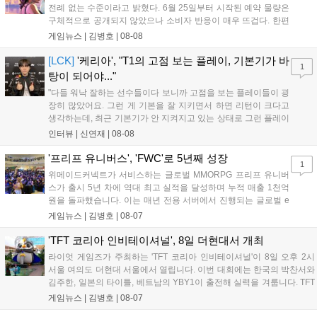
전례 없는 수준이라고 밝혔다. 6월 25일부터 시작된 예약 물량은
구체적으로 공개되지 않았으나 소비자 반응이 매우 뜨겁다. 한편
11월 19일 PS5와 Xbox 시리즈 X|S로 정식 출시될 예정이며, 록
게임뉴스 |
김병호
|
08-08
스타 게임즈는 한국 시각 28일 오전 4시 넷플릭스를 통해 장편 영
상 'Grand Theft Auto VI: An Extended Look'을 최초 공개할 계획
[LCK]
'케리아', "T1의 고점 보는 플레이, 기본기가 바
1
이다....
탕이 되어야..."
"다들 워낙 잘하는 선수들이다 보니까 고점을 보는 플레이들이 굉
장히 많았어요. 그런 게 기본을 잘 지키면서 하면 리턴이 크다고
생각하는데, 최근 기본기가 안 지켜지고 있는 상태로 그런 플레이
를 추구하다 보니까 팀적으로 안 좋은 사고가 계속 많이 났던 것
인터뷰 |
신연재
|
08-08
같습니다." T1은 6일 서울 종로구 치지직 롤파크에서 열린 '2026
LoL 챔피언스 코리아(LCK)'...
'프리프 유니버스', 'FWC'로 5년째 성장
1
위메이드커넥트가 서비스하는 글로벌 MMORPG 프리프 유니버
스가 출시 5년 차에 역대 최고 실적을 달성하며 누적 매출 1천억
원을 돌파했습니다. 이는 매년 전용 서버에서 진행되는 글로벌 e
스포츠 대회 FWC의 영향이 큽니다. FWC는 이용자가 동일한 조
게임뉴스 |
김병호
|
08-07
건에서 시즌을 함께 즐기는 구조로, 올해 4월 시작된 FWC 2026
은 전년 대비 매출과 이용자 지표가 대폭 상승하는 성과를 냈습니
'TFT 코리아 인비테이셔널', 8일 더현대서 개최
다. 오는 10월 필리핀 마닐라에서 총상금 11만 달러 규모의 제4회
라이엇 게임즈가 주최하는 'TFT 코리아 인비테이셔널'이 8일 오후 2시
FWC 그랜드 파이널이 개최될 예정이며, 위메이드커넥트는 이를
서울 여의도 더현대 서울에서 열립니다. 이번 대회에는 한국의 박찬서와
통해 커뮤니티 중심의 장기 성장 모델을 지속할 방침입니다....
김주한, 일본의 타이틀, 베트남의 YBY1이 출전해 실력을 겨룹니다. TFT
는 소속팀 없이 개인 자격으로 참가하는 독특한 대회 구조를 가지며, 누
게임뉴스 |
김병호
|
08-07
구나 참여 가능한 '소파에서 왕관까지'라는 철학을 실천하고 있습니다.