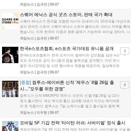
프레 모델 포토존 등 다채로운 행사가 진행된다. 유명 코스어 7인이 캐릭
게임뉴스 |
김규만
|
08-07
터로 변신해 이용자를 맞이하며, SNS 인증 시 추가 굿즈도 증정한다. 자
세한 정보는 공식 커뮤니티에서 확인 가능하다....
스퀘어 에닉스 공식 굿즈 스토어, 판매 국가 확대
스퀘어 에닉스가 한국을 포함한 아시아·오세아니아 10개국을 대상으로
공식 온라인 스토어 스퀘어 에닉스 스토어 플러스의 서비스 지역을 확대
했습니다. 이제 한국어 지원과 원화 결제가 가능하며 파이널 판타지, 니
어 등 주요 게임의 피규어, 굿즈를 구매할 수 있습니다. 신상품이 순차적
게임뉴스 |
김규만
|
08-07
으로 추가될 예정이며 이용자는 사이트에서 국가를 한국으로 설정해 이
용 가능합니다....
한국e스포츠협회, e스포츠 국가대표 유니폼 공개
2
한국e스포츠협회가 한국 도자기의 절제미와 강인함을 담은 e스
포츠 국가대표 공식 유니폼과 캡슐 컬렉션을 공개했다. 이번 유니
폼은 아시안게임 및 사전 행사에서 착용될 예정이며, 일상복으로
구성된 컬렉션은 오는 8월 28일부터 골스튜디오 공식 홈페이지
게임뉴스 |
김규만
|
08-07
와 무신사, 오프라인 매장에서 판매된다. 다만 아시안게임 결선에
서는 대회 규정에 따라 별도의 유니폼을 착용할 계획이다....
[종합]
컴투스-에이버튼 신작 '제우스' 8월 26일 출
8
시…"모두를 위한 경쟁"
컴투스가 신작 MMORPG '제우스: 오만의 신'을 8월 26일 낮 12시
정식 출시한다. 넥슨 부사장 출신 김대훤 대표가 이끄는 에이버튼
의 첫 작품이다. 컴투스는 7일 쇼케이스를 열고 출시일과 함께 핵
심 콘텐츠, 유료화 정책, 운영 방향을 공개했다. 캐릭터명 선점은
게임뉴스 |
이두현
|
08-07
8월 13일 오후 8시 시작한다. '제우스: 오만의 신'은 최고신 제우스
의 오만으로 균열이...
모바일 SF 기갑 전략 '타이탄 러쉬: 서바이벌' 정식 출시
엔조이게임은 7일 SF 기갑 전략 게임 ‘타이탄 러쉬: 서바이벌’을 구글 플