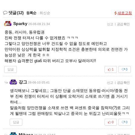
댓글
(12)
등록순
|
최신순
새로고침
Sparky
26-06-08 21:34
신고
|
공감 확인
중동, 러시아, 동유럽권
진짜 전쟁 터져서 다룰 수 없게됐죠 ㅋㅋㅋ
그렇다고 양안전쟁은 너무 건드릴 수 없을 정도로 예민하고
만약이란 상상력을 발휘할 지정학적 조건은 충분한데 의외로 전면전 가
능성은 낮은 게 한국 ㅎㅎ
해봤자 습격뿐인 gta6 따위 버리고 모부사 달려야지!!
답글
1
0
강그
26-06-10 05:41
신고
|
공감 확인
생각해보니 그렇네요;; 그동안 단골 소재였던 동유럽-러시아/중동 전
부 진짜 전쟁이 터져서 이 상황에 오락거리 소재로 쓰기엔 좀 거시기
하네...
말씀처럼 양안전쟁을 소재로 쓰면 백 퍼센트 중국을 침략자(?)로 그리
게 될텐데 그럼 판매량도 박살나고 중국이 눈 뒤집고 난리피울듯ㅋㅋ
답글
0
0
Mikasa