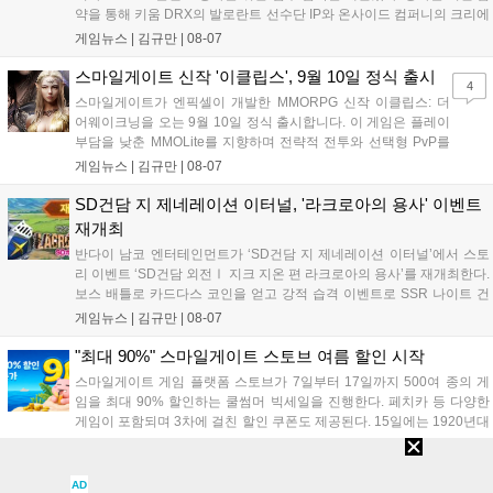
약을 통해 키움 DRX의 발로란트 선수단 IP와 온사이드 컴퍼니의 크리에
이터 네트워크를 결합하여 정규 및 특별 콘텐츠를 공동 기획한다. 또한
게임뉴스 |
김규만
|
08-07
디지털 콘텐츠 제작을 넘어 팬들이 직접 참여하는 오프라인 행사 등 온·
오프라인 연계 프로그램을 순차적으로 선보이며 e스포츠 생태계 확장에
스마일게이트 신작 '이클립스', 9월 10일 정식 출시
4
나설 계획이다....
스마일게이트가 엔픽셀이 개발한 MMORPG 신작 이클립스: 더
어웨이크닝을 오는 9월 10일 정식 출시합니다. 이 게임은 플레이
부담을 낮춘 MMOLite를 지향하며 전략적 전투와 선택형 PvP를
특징으로 합니다. 현재 공식 홈페이지와 앱 마켓에서 사전등록을
게임뉴스 |
김규만
|
08-07
진행 중이며 참여자에게는 초월 소환권 등 다양한 보상을 제공합
니다. 또한 카카오톡 채널 추가 시 주차별 스페셜 쿠폰과 한정 스
SD건담 지 제네레이션 이터널, '라크로아의 용사' 이벤트
킨, 경품 이벤트 등 풍성한 혜택을 마련해 이용자들의 기대를 모
재개최
으고 있습니다....
반다이 남코 엔터테인먼트가 ‘SD건담 지 제네레이션 이터널’에서 스토
리 이벤트 ‘SD건담 외전Ⅰ 지크 지온 편 라크로아의 용사’를 재개최한다.
보스 배틀로 카드다스 코인을 얻고 강적 습격 이벤트로 SSR 나이트 건
담을 획득할 수 있다. 로그인 보너스로 최대 다이아 3,000개를 지급하며,
게임뉴스 |
김규만
|
08-07
8월 31일까지 실물대 유니콘 건담 입상 피날레를 기념해 SSR 유닛을 전
원 증정한다. 또한 9월 30일까지 공식 유튜브에서 특별 프로그램을 시청
"최대 90%" 스마일게이트 스토브 여름 할인 시작
할 수 있다....
스마일게이트 게임 플랫폼 스토브가 7일부터 17일까지 500여 종의 게
임을 최대 90% 할인하는 쿨썸머 빅세일을 진행한다. 페치카 등 다양한
게임이 포함되며 3차에 걸친 할인 쿠폰도 제공된다. 15일에는 1920년대
경성 배경의 신작 그날의 신문이 출시되며, 15일부터 17일까지는 국내
게임뉴스 |
김규만
|
08-07
개발사 게임을 위한 시크릿 쿠폰도 추가 발행될 예정이다. 자세한 내용
은 공식 페이지에서 확인 가능하다....
[기획]
검은사막 최초의 '하이퍼 부스트', 직접 해봤
AD
5