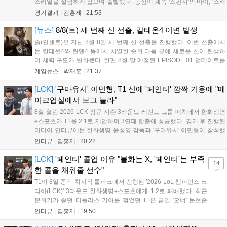
즈리얼을 깔끔하게 잡으며 출발했다. 농심이 계속 '스펀지'의 바이, '스카
웃'의 신드라가 맹활약하며 초반부터 잡은 주도권을 계속 잘 굴렸다.
경기결과 |
김홍제
|
21:53
DNS는 불리하지만 골드 차이는 크게 벌어지지 않으며 잘 따라가고 있
었...
[뉴스]
8/8(토) 세 번째 신 선출, 칼테온4 이변 발생
솔(인챈트)은 지난 8월 8일 세 번째 신 선출을 진행했다. 이번 선출에서
는 칼테온4와 린델4 등에서 치열한 순위 다툼 끝에 새로운 신이 탄생하
며 세력 구도가 변화했다. 한편 8월 말 예정된 EPISODE 01 업데이트를
통해 월드 콘텐츠가 추가될 예정이며, 이를 통해 추후 주신 및 절대신에
게임뉴스 |
박재훈
|
21:37
대한 정보가 공개될 것으로 기대된다. 서버별 입지 확보를 위한 경쟁은
더욱 가속화될 전망이다....
[LCK]
'구마유시' 이민형, T1 신예 '페인터' 깜짝 기용에 "메
이크업실에서 보고 놀라"
8일 열린 2026 LCK 정규 시즌 3라운드 레전드 그룹 매치에서 한화생명
e스포츠가 T1을 2:1로 제압하며 3연패 탈출에 성공했다. 경기 후 진행된
미디어 인터뷰에는 한화생명 윤성영 감독과 '구마유시' 이민형이 참석했
다. 먼저 승리 소감에 대해 윤성영 감독은 "오랜만에 승리해 기분이 좋고,
인터뷰 |
김홍제
|
20:22
남은 경기도 잘 준비하겠다"고 밝혔으며, '구마유시' 역시 "3...
[LCK]
'페인터' 콜업 이유 "불화는 X, '페인터'는 부족
14
한 콜을 채워줄 선수"
T1이 8일 종각 치지직 롤파크에서 진행된 '2026 LoL 챔피언스 코
리아(LCK)' 3라운드 한화생명e스포츠에게 1:2로 패배했다. 최근
분위기가 좋던 디플러스 기아를 꺾었던 T1은 금일 '오너' 문현준
을 빼고 신예 '페인터' 김은후를 투입시키는 강수를 뒀으나 결국
인터뷰 |
김홍제
|
19:50
아쉬운 결과를 맞이하게 됐다. 이하 T1 임재현 감독대행과 '페이