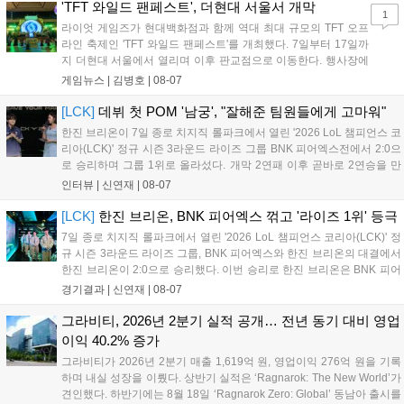
17일까지 이어지는 이번 행사는 신규 세트 체험과 공연 등 다양한 즐길
'TFT 와일드 팬페스트', 더현대 서울서 개막
1
거리를 제공하며, 이후 현대백화점 판교점에서도 행사가 이어질 예정입
라이엇 게임즈가 현대백화점과 함께 역대 최대 규모의 TFT 오프
니다. 연말에는 라스베이거스 오픈이 개최됩니다....
라인 축제인 'TFT 와일드 팬페스트'를 개최했다. 7일부터 17일까
지 더현대 서울에서 열리며 이후 판교점으로 이동한다. 행사장에
는 체험, 스페셜, 무대 존이 마련됐으며 8일 오후 2시 인비테이셔
게임뉴스 |
김병호
|
08-07
널, 15일 오후 2시 스트리머 매치, 17일 오후 7시 30분 QWER 공
연 등 다채로운 일정이 준비되어 있다. 사전 예약은 조기 마감될
[LCK]
데뷔 첫 POM '남궁', "잘해준 팀원들에게 고마워"
만큼 큰 인기를 끌고 있다....
한진 브리온이 7일 종로 치지직 롤파크에서 열린 '2026 LoL 챔피언스 코
리아(LCK)' 정규 시즌 3라운드 라이즈 그룹 BNK 피어엑스전에서 2:0으
로 승리하며 그룹 1위로 올라섰다. 개막 2연패 이후 곧바로 2연승을 만
들어내면서 이어질 4라운드에 대한 기대감을 올렸다. 다음은 이날 데뷔
인터뷰 |
신연재
|
08-07
첫 POM을 수상한 '남궁' 남궁성훈의 POM 인터뷰 전문이다....
[LCK]
한진 브리온, BNK 피어엑스 꺾고 '라이즈 1위' 등극
7일 종로 치지직 롤파크에서 열린 '2026 LoL 챔피언스 코리아(LCK)' 정
규 시즌 3라운드 라이즈 그룹, BNK 피어엑스와 한진 브리온의 대결에서
한진 브리온이 2:0으로 승리했다. 이번 승리로 한진 브리온은 BNK 피어
엑스를 제치고 라이즈 그룹 1위로 올라섰다. 1세트, 한진 브리온이 '로머'
경기결과 |
신연재
|
08-07
조우진의 로크를 중심으로 게임을 유리하게 풀어갔다. '...
그라비티, 2026년 2분기 실적 공개… 전년 동기 대비 영업
이익 40.2% 증가
그라비티가 2026년 2분기 매출 1,619억 원, 영업이익 276억 원을 기록
하며 내실 성장을 이뤘다. 상반기 실적은 ‘Ragnarok: The New World’가
견인했다. 하반기에는 8월 18일 ‘Ragnarok Zero: Global’ 동남아 출시를