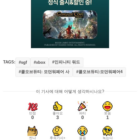
TAGS:
#인피니티 워드
#sgf
#xbox
#콜오브듀티: 모던워페어 사
#콜오브듀티:모던워페어4
이 기사에 대해 어떻게 생각하시나요?
만점
좋아요
파티
웃음
0
3
0
1
씬나
후속기사+
울음
녹는다