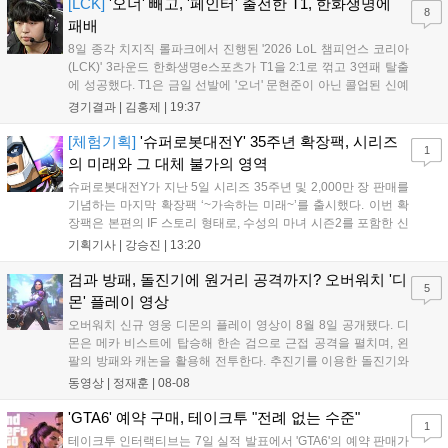
즈' 김수환의 인터뷰 내...
[LCK]
'오너' 빼고, '페인터' 출전한 T1, 한화생명에
8
패배
8일 종각 치지직 롤파크에서 진행된 '2026 LoL 챔피언스 코리아
(LCK)' 3라운드 한화생명e스포츠가 T1을 2:1로 꺾고 3연패 탈출
에 성공했다. T1은 금일 선발에 '오너' 문현준이 아닌 콜업된 신예
'페인터' 김은후를 투입했지만, 결국 1:2로 패배하고 말았다. T1은
경기결과 |
김홍제
|
19:37
'케리아'의 카밀이 좋은 플레이를 통해 한화생명 바텀 듀오의 점멸
을 빼냈다....
[체험기획]
'슈퍼로봇대전Y' 35주년 확장팩, 시리즈
1
의 미래와 그 대체 불가의 영역
슈퍼로봇대전Y가 지난 5일 시리즈 35주년 및 2,000만 장 판매를
기념하는 마지막 확장팩 ‘~가속하는 미래~’를 출시했다. 이번 확
장팩은 본편의 IF 스토리 형태로, 수성의 마녀 시즌2를 포함한 신
규 참전작과 크로스오버 합체기를 선보이며 작품을 완결 짓는다.
기획기사 |
강승진
|
13:20
기존 연출의 한계와 로봇 게임 시장의 어려움 속에서도 팬들이 원
하는 몰입감 있는 서사와 조합을 구현하며 시리즈의 미래를 향한
검과 방패, 돌진기에 원거리 공격까지? 오버워치 '디
5
새로운 가능성을 제시했다....
몬' 플레이 영상
오버워치 신규 영웅 디몬의 플레이 영상이 8월 8일 공개됐다. 디
몬은 메카 비스트에 탑승해 한손 검으로 근접 공격을 펼치며, 왼
팔의 방패와 캐논을 활용해 전투한다. 추진기를 이용한 돌진기와
참격 형태의 궁극기를 보유했고, 메카 파괴 시 맨몸으로 기관총을
동영상 |
정재훈
|
08-08
사용하는 특징이 있다. 디몬은 오는 8월 12일 시작되는 시즌4 부
산의 영웅들 업데이트를 통해 정식 출시될 예정이다....
'GTA6' 예약 구매, 테이크투 "전례 없는 수준"
1
테이크투 인터랙티브는 7일 실적 발표에서 'GTA6'의 예약 판매가