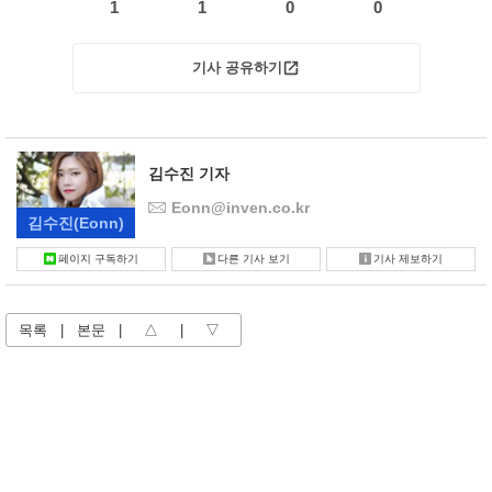
1
1
0
0
기사 공유하기
김수진 기자
Eonn@inven.co.kr
김수진
(Eonn)
페이지 구독하기
다른 기사 보기
기사 제보하기
목록
|
본문
|
△
|
▽