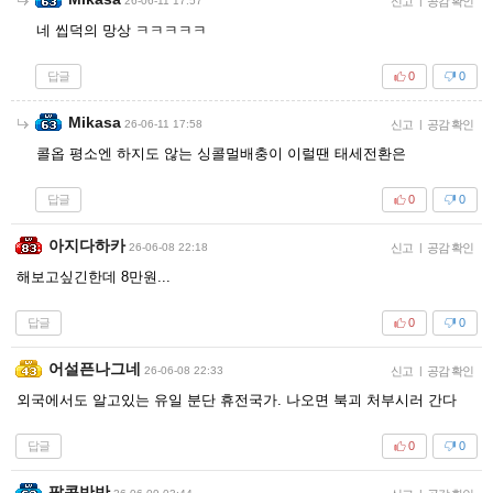
26-06-11 17:57
신고
|
공감 확인
네 씹덕의 망상 ㅋㅋㅋㅋㅋ
답글
0
0
Mikasa
26-06-11 17:58
신고
|
공감 확인
콜옵 평소엔 하지도 않는 싱콜멀배충이 이럴땐 태세전환은
답글
0
0
아지다하카
26-06-08 22:18
신고
|
공감 확인
해보고싶긴한데 8만원...
답글
0
0
어설픈나그네
26-06-08 22:33
신고
|
공감 확인
외국에서도 알고있는 유일 분단 휴전국가. 나오면 북괴 처부시러 간다
답글
0
0
팝콘반반