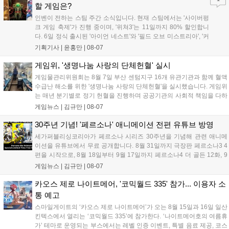
리'도 스팀에 정식 출시되었습니다....
할 게임은?
인벤이 전하는 스팀 주간 소식입니다. 현재 스팀에서는 '사이버펑
크 게임 축제'가 진행 중이며, '위쳐3'는 11일까지 80% 할인합니
다. 6일 정식 출시된 '아이언 네스트'와 '필드 오브 미스트리아', '커
세어 코브'가 호평받고 있습니다. 한편, 7일 출시된 '마블 투혼'은
기획기사 |
윤홍만
|
08-07
태그 시스템에 대한 호불호가 갈리며 복합적 평가를 기록 중입니
다. 유비소프트의 '고스트리콘: 와일드랜드'는 7년 만의 대규모 업
게임위, '생명나눔 사랑의 단체헌혈' 실시
데이트 '라스트 라이츠'와 함께 95% 할인 중입니다....
게임물관리위원회는 8월 7일 부산 센텀지구 16개 유관기관과 함께 혈액
수급난 해소를 위한 '생명나눔 사랑의 단체헌혈'을 실시했습니다. 게임위
는 매년 분기별로 정기 헌혈을 진행하며 공공기관의 사회적 책임을 다하
고 있으며, 이번 행사에는 영화진흥위원회 등 14개 기관 임직원이 동참
게임뉴스 |
김규만
|
08-07
해 생명 나눔을 실천했습니다. 서태건 위원장은 이웃의 생명을 지키는
따뜻한 실천에 참여한 모든 임직원에게 감사의 뜻을 전하며 헌혈 문화
30주년 기념! '페르소나' 애니메이션 전편 유튜브 방영
확산에 앞장섰습니다....
세가퍼블리싱코리아가 페르소나 시리즈 30주년을 기념해 관련 애니메
이션을 유튜브에서 무료 공개합니다. 8월 31일까지 극장판 페르소나3 4
편을 시작으로, 8월 18일부터 9월 17일까지 페르소나4 더 골든 12화, 9
월 15일부터 10월 14일까지 페르소나5 시리즈가 순차 공개됩니다. 또한
게임뉴스 |
김규만
|
08-07
8월 16일까지 SNS를 통해 축하 메시지를 모집하며, 선정된 내용은 기념
영상 및 대형 전광판에 소개될 예정입니다....
카오스 제로 나이트메어, '코믹월드 335' 참가... 이용자 소
통 예고
스마일게이트의 ‘카오스 제로 나이트메어’가 오는 8월 15일과 16일 일산
킨텍스에서 열리는 ‘코믹월드 335’에 참가한다. ‘나이트메어호의 여름휴
가’ 테마로 운영되는 부스에서는 레벨 인증 이벤트, 특별 음료 제공, 코스