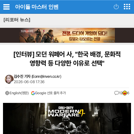
아이돌 마스터
인벤
[리포터 뉴스]
[인터뷰]
모던 워페어 사, "한국 배경, 문화적
영향력 등 다양한 이유로 선택"
김수진 기자
(
Eonn@inven.co.kr
)
2026-06-08 17:36
English(영문)
Google 선호 출처 추가
12
6