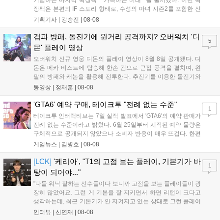
장팩은 본편의 IF 스토리 형태로, 수성의 마녀 시즌2를 포함한 신
규 참전작과 크로스오버 합체기를 선보이며 작품을 완결 짓는다.
기획기사 |
강승진
|
08-08
기존 연출의 한계와 로봇 게임 시장의 어려움 속에서도 팬들이 원
하는 몰입감 있는 서사와 조합을 구현하며 시리즈의 미래를 향한
검과 방패, 돌진기에 원거리 공격까지? 오버워치 '디
5
새로운 가능성을 제시했다....
몬' 플레이 영상
오버워치 신규 영웅 디몬의 플레이 영상이 8월 8일 공개됐다. 디
몬은 메카 비스트에 탑승해 한손 검으로 근접 공격을 펼치며, 왼
팔의 방패와 캐논을 활용해 전투한다. 추진기를 이용한 돌진기와
참격 형태의 궁극기를 보유했고, 메카 파괴 시 맨몸으로 기관총을
동영상 |
정재훈
|
08-08
사용하는 특징이 있다. 디몬은 오는 8월 12일 시작되는 시즌4 부
산의 영웅들 업데이트를 통해 정식 출시될 예정이다....
'GTA6' 예약 구매, 테이크투 "전례 없는 수준"
1
테이크투 인터랙티브는 7일 실적 발표에서 'GTA6'의 예약 판매가
전례 없는 수준이라고 밝혔다. 6월 25일부터 시작된 예약 물량은
구체적으로 공개되지 않았으나 소비자 반응이 매우 뜨겁다. 한편
11월 19일 PS5와 Xbox 시리즈 X|S로 정식 출시될 예정이며, 록
게임뉴스 |
김병호
|
08-08
스타 게임즈는 한국 시각 28일 오전 4시 넷플릭스를 통해 장편 영
상 'Grand Theft Auto VI: An Extended Look'을 최초 공개할 계획
[LCK]
'케리아', "T1의 고점 보는 플레이, 기본기가 바
1
이다....
탕이 되어야..."
"다들 워낙 잘하는 선수들이다 보니까 고점을 보는 플레이들이 굉
장히 많았어요. 그런 게 기본을 잘 지키면서 하면 리턴이 크다고
생각하는데, 최근 기본기가 안 지켜지고 있는 상태로 그런 플레이
를 추구하다 보니까 팀적으로 안 좋은 사고가 계속 많이 났던 것
인터뷰 |
신연재
|
08-08
같습니다." T1은 6일 서울 종로구 치지직 롤파크에서 열린 '2026