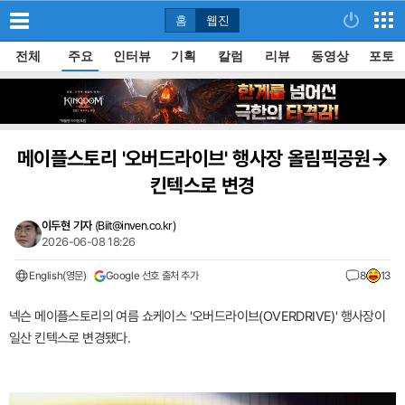
홈
웹진
전체
주요
인터뷰
기획
칼럼
리뷰
동영상
포토
메이플스토리 '오버드라이브' 행사장 올림픽공원→
킨텍스로 변경
이두현 기자
(
Biit@inven.co.kr
)
2026-06-08 18:26
English(영문)
Google 선호 출처 추가
8
13
넥슨 메이플스토리의 여름 쇼케이스 '오버드라이브(OVERDRIVE)' 행사장이
일산 킨텍스로 변경됐다.