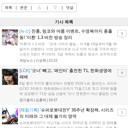
목록
|
본문
|
△
|
▽
|
댓글
기사 목록
[뉴스]
잔홍, 링코와 여름 이벤트, 수영복까지 총출
3
동! '이환' 1.3 버전 방송 정리
'이환'의 1.3 버전 「안개 너머의 별빛」이 8월 19일부터 9월 30
일까지 진행된다. 이번 업데이트로 신규 지역 어스름 구역과 메인
스토리 6장이 추가되며, S급 캐릭터 잔홍과 링코가 순차적으로
등장한다. 여름 시즌을 맞아 비치발리볼, 수상 오토바이 등 다채
게임뉴스 |
이성혁
|
23:22
로운 이벤트가 열리고, 캐릭터 렌더링 개선 및 랜덤 코스튬 등 편
의성도 강화된다. 8월 11일까지 사용 가능한 교환 코드 3종이 제
[LCK]
'오너' 빼고, '페인터' 출전한 T1, 한화생명에
9
공되며, 상세 일정은 공식 채널을 통해 확인할 수 있다....
패배
8일 종각 치지직 롤파크에서 진행된 '2026 LoL 챔피언스 코리아
(LCK)' 3라운드 한화생명e스포츠가 T1을 2:1로 꺾고 3연패 탈출
에 성공했다. T1은 금일 선발에 '오너' 문현준이 아닌 콜업된 신예
'페인터' 김은후를 투입했지만, 결국 1:2로 패배하고 말았다. T1은
경기결과 |
김홍제
|
19:37
'케리아'의 카밀이 좋은 플레이를 통해 한화생명 바텀 듀오의 점멸
을 빼냈다....
[체험기획]
'슈퍼로봇대전Y' 35주년 확장팩, 시리즈
1
의 미래와 그 대체 불가의 영역
슈퍼로봇대전Y가 지난 5일 시리즈 35주년 및 2,000만 장 판매를
기념하는 마지막 확장팩 ‘~가속하는 미래~’를 출시했다. 이번 확