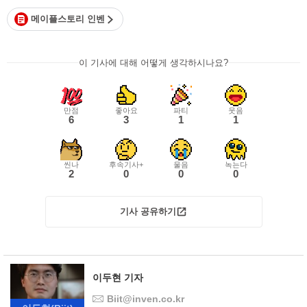
메이플스토리 인벤
이 기사에 대해 어떻게 생각하시나요?
만점
좋아요
파티
웃음
6
3
1
1
씬나
후속기사+
울음
녹는다
2
0
0
0
기사 공유하기
이두현 기자
Biit@inven.co.kr