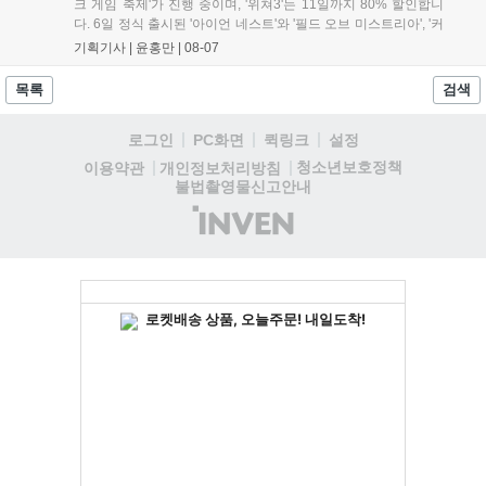
크 게임 축제'가 진행 중이며, '위쳐3'는 11일까지 80% 할인합니
다. 6일 정식 출시된 '아이언 네스트'와 '필드 오브 미스트리아', '커
세어 코브'가 호평받고 있습니다. 한편, 7일 출시된 '마블 투혼'은
기획기사 |
윤홍만
|
08-07
태그 시스템에 대한 호불호가 갈리며 복합적 평가를 기록 중입니
다. 유비소프트의 '고스트리콘: 와일드랜드'는 7년 만의 대규모 업
목록
검색
데이트 '라스트 라이츠'와 함께 95% 할인 중입니다....
로그인
PC화면
퀵링크
설정
청소년보호정책
이용약관
개인정보처리방침
불법촬영물신고안내
(주)
인
벤