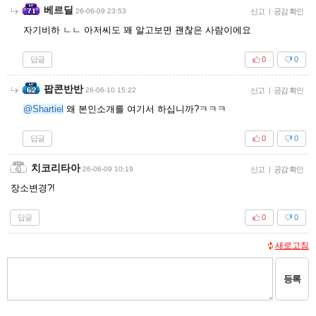
베르딜
26-06-09 23:53
신고
|
공감 확인
자기비하 ㄴㄴ 아저씨도 꽤 알고보면 괜찮은 사람이에요
답글
0
0
팝콘반반
26-06-10 15:22
신고
|
공감 확인
@Shartiel
왜 본인소개를 여기서 하십니까?ㅋㅋㅋ
답글
0
0
치코리타아
26-06-09 10:19
신고
|
공감 확인
장소변경?!
답글
0
0
새로고침
등록