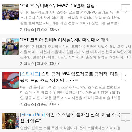
LoL 챔피언스 코리아(LCK)'...
'프리프 유니버스', 'FWC'로 5년째 성장
1
위메이드커넥트가 서비스하는 글로벌 MMORPG 프리프 유니버
스가 출시 5년 차에 역대 최고 실적을 달성하며 누적 매출 1천억
원을 돌파했습니다. 이는 매년 전용 서버에서 진행되는 글로벌 e
스포츠 대회 FWC의 영향이 큽니다. FWC는 이용자가 동일한 조
게임뉴스 |
김병호
|
08-07
건에서 시즌을 함께 즐기는 구조로, 올해 4월 시작된 FWC 2026
은 전년 대비 매출과 이용자 지표가 대폭 상승하는 성과를 냈습니
'TFT 코리아 인비테이셔널', 8일 더현대서 개최
다. 오는 10월 필리핀 마닐라에서 총상금 11만 달러 규모의 제4회
라이엇 게임즈가 주최하는 'TFT 코리아 인비테이셔널'이 8일 오후 2시
FWC 그랜드 파이널이 개최될 예정이며, 위메이드커넥트는 이를
서울 여의도 더현대 서울에서 열립니다. 이번 대회에는 한국의 박찬서와
통해 커뮤니티 중심의 장기 성장 모델을 지속할 방침입니다....
김주한, 일본의 타이틀, 베트남의 YBY1이 출전해 실력을 겨룹니다. TFT
는 소속팀 없이 개인 자격으로 참가하는 독특한 대회 구조를 가지며, 누
게임뉴스 |
김병호
|
08-07
구나 참여 가능한 '소파에서 왕관까지'라는 철학을 실천하고 있습니다.
17일까지 이어지는 이번 행사는 신규 세트 체험과 공연 등 다양한 즐길
[스팀체크]
스팀 긍정 99% 압도적으로 긍정적, 디젤
1
거리를 제공하며, 이후 현대백화점 판교점에서도 행사가 이어질 예정입
펑크 포탑 조작 '아이언 네스트'
니다. 연말에는 라스베이거스 오픈이 개최됩니다....
8월 6일 출시된 '아이언 네스트'가 사실적인 조작감으로 호평받으
며 스팀 신작 매출 상위권에 올랐습니다. '이터널 리턴'은 8월 13
일 정규 시즌 개막을 앞두고 프리시즌을 시작해 국내 매출 1위를
기록했습니다. 25주년을 맞은 '고스트 리콘' 시리즈는 8월 6일 쇼
게임뉴스 |
강승진
|
08-07
케이스와 함께 대규모 할인을 진행하며 순위가 급상승했고, 신작
'마블 투혼: 파이팅 소울즈'와 레트로 수리 시뮬레이션 '리스토
[Steam Pick]
이번 주 스팀에 쏟아진 신작, 지금 주목
1
리'도 스팀에 정식 출시되었습니다....
할 게임은?
인벤이 전하는 스팀 주간 소식입니다. 현재 스팀에서는 '사이버펑