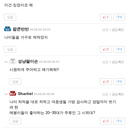
이건 킹정이죠 뭐
답글
1
0
팝콘반반
26-06-09 03:03
신고
|
공감 확인
나이들을 거꾸로 쳐먹었지
답글
0
3
성냥팔이손
26-06-09 06:57
신고
|
공감 확인
시원하게 주어박고 얘기해줘!!
답글
0
0
Shartiel
26-06-09 08:40
신고
|
공감 확인
나이 처먹을 대로 처먹고 여중생들 가방 검사하고 양말까지 벗기
려 한
메붕이들이 좋아하는 20~30대가 주류인 그 시위대?
답글
2
1