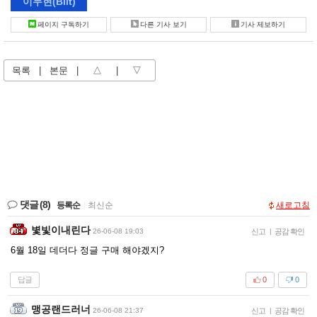
이두현
(Biit)
페이지 구독하기
다른 기사 보기
기사 제보하기
목록
|
본문
|
△
|
▽
댓글
(8)
등록순
|
최신순
새로고침
볓빛이내린다
26-06-08 19:03
신고
|
공감 확인
6월 18일 데더다 정글 구매 해야겠지?
답글
0
0
맹공랜드러너
26-06-08 21:37
신고
|
공감 확인