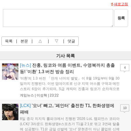
새로고침
등록
목록
|
본문
|
△
|
▽
|
댓글
기사 목록
[뉴스]
잔홍, 링코와 여름 이벤트, 수영복까지 총출
4
동! '이환' 1.3 버전 방송 정리
'이환'의 1.3 버전 「안개 너머의 별빛」이 8월 19일부터 9월 30
일까지 진행된다. 이번 업데이트로 신규 지역 어스름 구역과 메인
스토리 6장이 추가되며, S급 캐릭터 잔홍과 링코가 순차적으로
등장한다. 여름 시즌을 맞아 비치발리볼, 수상 오토바이 등 다채
게임뉴스 |
이성혁
|
23:22
로운 이벤트가 열리고, 캐릭터 렌더링 개선 및 랜덤 코스튬 등 편
의성도 강화된다. 8월 11일까지 사용 가능한 교환 코드 3종이 제
[LCK]
'오너' 빼고, '페인터' 출전한 T1, 한화생명에
10
공되며, 상세 일정은 공식 채널을 통해 확인할 수 있다....
패배
8일 종각 치지직 롤파크에서 진행된 '2026 LoL 챔피언스 코리아
(LCK)' 3라운드 한화생명e스포츠가 T1을 2:1로 꺾고 3연패 탈출
에 성공했다. T1은 금일 선발에 '오너' 문현준이 아닌 콜업된 신예