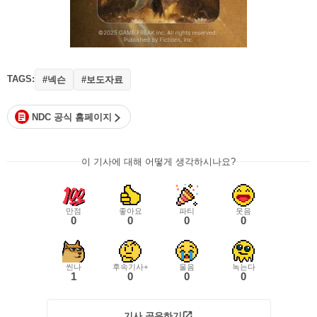
TAGS:
#넥슨
#보도자료
NDC 공식 홈페이지
이 기사에 대해 어떻게 생각하시나요?
만점
좋아요
파티
웃음
0
0
0
0
씬나
후속기사+
울음
녹는다
1
0
0
0
기사 공유하기