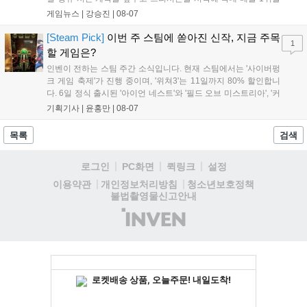
기록했습니다. 25주년을 맞은 '고스트 리콘' 시리즈는 8월 6일 쇼
게임뉴스 |
강승진
|
08-07
케이스와 함께 대규모 할인을 진행하며 순위가 급상승했고, 신작
'마블 투혼: 파이팅 소울즈'와 레트로 수리 시뮬레이션 '리스토
[Steam Pick]
이번 주 스팀에 쏟아진 신작, 지금 주목
1
리'도 스팀에 정식 출시되었습니다....
할 게임은?
인벤이 전하는 스팀 주간 소식입니다. 현재 스팀에서는 '사이버펑
크 게임 축제'가 진행 중이며, '위쳐3'는 11일까지 80% 할인합니
다. 6일 정식 출시된 '아이언 네스트'와 '필드 오브 미스트리아', '커
세어 코브'가 호평받고 있습니다. 한편, 7일 출시된 '마블 투혼'은
기획기사 |
윤홍만
|
08-07
태그 시스템에 대한 호불호가 갈리며 복합적 평가를 기록 중입니
다. 유비소프트의 '고스트리콘: 와일드랜드'는 7년 만의 대규모 업
목록
검색
데이트 '라스트 라이츠'와 함께 95% 할인 중입니다....
로그인
PC화면
퀵링크
설정
청소년보호정책
이용약관
개인정보처리방침
불법촬영물신고안내
(주)
인
벤