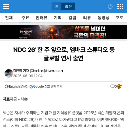
홈
웹진
전체
주요
인터뷰
기획
칼럼
리뷰
동영상
포토
'NDC 26' 한 주 앞으로, 엠바크 스튜디오 등
글로벌 연사 출연
김찬휘 기자
(
Charliee@inven.co.kr
)
2026-06-09 12:04
English(영문)
Google 선호 출처 추가
0
1
자료제공 - 넥슨
넥슨은 자사가 주최하는 게임 개발 지식공유 플랫폼 2026년 넥슨 개발자 콘퍼
런스(이하 NDC 26)가 한 주 앞으로 다가왔다고 9일 밝혔다. 이번 행사에는 엠
바크 스튜디오를 비롯한 넥슨 컴퍼니 소속 개발자들이 참여해 라이브 게임을