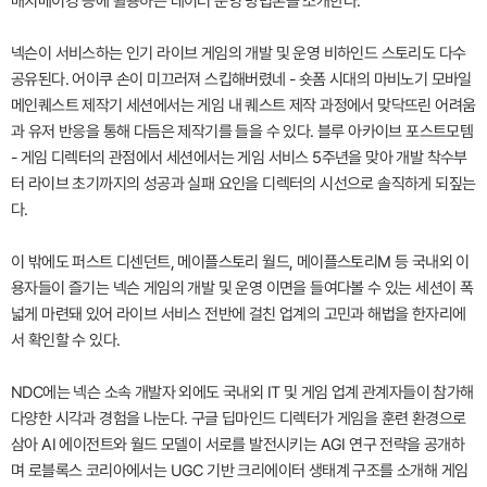
매치메이킹 등에 활용하는 데이터 운영 방법론을 소개한다.
넥슨이 서비스하는 인기 라이브 게임의 개발 및 운영 비하인드 스토리도 다수
공유된다. 어이쿠 손이 미끄러져 스킵해버렸네 - 숏폼 시대의 마비노기 모바일
메인퀘스트 제작기 세션에서는 게임 내 퀘스트 제작 과정에서 맞닥뜨린 어려움
과 유저 반응을 통해 다듬은 제작기를 들을 수 있다. 블루 아카이브 포스트모템
- 게임 디렉터의 관점에서 세션에서는 게임 서비스 5주년을 맞아 개발 착수부
터 라이브 초기까지의 성공과 실패 요인을 디렉터의 시선으로 솔직하게 되짚는
다.
이 밖에도 퍼스트 디센던트, 메이플스토리 월드, 메이플스토리M 등 국내외 이
용자들이 즐기는 넥슨 게임의 개발 및 운영 이면을 들여다볼 수 있는 세션이 폭
넓게 마련돼 있어 라이브 서비스 전반에 걸친 업계의 고민과 해법을 한자리에
서 확인할 수 있다.
NDC에는 넥슨 소속 개발자 외에도 국내외 IT 및 게임 업계 관계자들이 참가해
다양한 시각과 경험을 나눈다. 구글 딥마인드 디렉터가 게임을 훈련 환경으로
삼아 AI 에이전트와 월드 모델이 서로를 발전시키는 AGI 연구 전략을 공개하
며 로블록스 코리아에서는 UGC 기반 크리에이터 생태계 구조를 소개해 게임