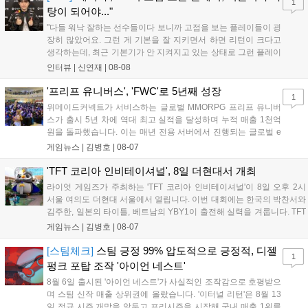
1
이다....
탕이 되어야..."
"다들 워낙 잘하는 선수들이다 보니까 고점을 보는 플레이들이 굉
장히 많았어요. 그런 게 기본을 잘 지키면서 하면 리턴이 크다고
생각하는데, 최근 기본기가 안 지켜지고 있는 상태로 그런 플레이
를 추구하다 보니까 팀적으로 안 좋은 사고가 계속 많이 났던 것
인터뷰 |
신연재
|
08-08
같습니다." T1은 6일 서울 종로구 치지직 롤파크에서 열린 '2026
LoL 챔피언스 코리아(LCK)'...
'프리프 유니버스', 'FWC'로 5년째 성장
1
위메이드커넥트가 서비스하는 글로벌 MMORPG 프리프 유니버
스가 출시 5년 차에 역대 최고 실적을 달성하며 누적 매출 1천억
원을 돌파했습니다. 이는 매년 전용 서버에서 진행되는 글로벌 e
스포츠 대회 FWC의 영향이 큽니다. FWC는 이용자가 동일한 조
게임뉴스 |
김병호
|
08-07
건에서 시즌을 함께 즐기는 구조로, 올해 4월 시작된 FWC 2026
은 전년 대비 매출과 이용자 지표가 대폭 상승하는 성과를 냈습니
'TFT 코리아 인비테이셔널', 8일 더현대서 개최
다. 오는 10월 필리핀 마닐라에서 총상금 11만 달러 규모의 제4회
라이엇 게임즈가 주최하는 'TFT 코리아 인비테이셔널'이 8일 오후 2시
FWC 그랜드 파이널이 개최될 예정이며, 위메이드커넥트는 이를
서울 여의도 더현대 서울에서 열립니다. 이번 대회에는 한국의 박찬서와
통해 커뮤니티 중심의 장기 성장 모델을 지속할 방침입니다....
김주한, 일본의 타이틀, 베트남의 YBY1이 출전해 실력을 겨룹니다. TFT
는 소속팀 없이 개인 자격으로 참가하는 독특한 대회 구조를 가지며, 누
게임뉴스 |
김병호
|
08-07
구나 참여 가능한 '소파에서 왕관까지'라는 철학을 실천하고 있습니다.
17일까지 이어지는 이번 행사는 신규 세트 체험과 공연 등 다양한 즐길
[스팀체크]
스팀 긍정 99% 압도적으로 긍정적, 디젤
1
거리를 제공하며, 이후 현대백화점 판교점에서도 행사가 이어질 예정입
펑크 포탑 조작 '아이언 네스트'
니다. 연말에는 라스베이거스 오픈이 개최됩니다....
8월 6일 출시된 '아이언 네스트'가 사실적인 조작감으로 호평받으
며 스팀 신작 매출 상위권에 올랐습니다. '이터널 리턴'은 8월 13
일 정규 시즌 개막을 앞두고 프리시즌을 시작해 국내 매출 1위를