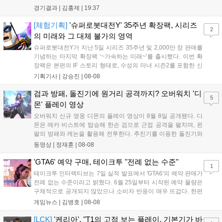
'페인터' 김은후를 투입했지만, 결국 1:2로 패배하고 말았다. T1은
경기결과 |
김홍제
|
19:37
'케리아'의 카밀이 좋은 플레이를 통해 한화생명 바텀 듀오의 점멸
을 빼냈다....
[체험기획]
'슈퍼로봇대전Y' 35주년 확장팩, 시리즈
2
의 미래와 그 대체 불가의 영역
슈퍼로봇대전Y가 지난 5일 시리즈 35주년 및 2,000만 장 판매를
기념하는 마지막 확장팩 ‘~가속하는 미래~’를 출시했다. 이번 확
장팩은 본편의 IF 스토리 형태로, 수성의 마녀 시즌2를 포함한 신
규 참전작과 크로스오버 합체기를 선보이며 작품을 완결 짓는다.
기획기사 |
강승진
|
08-08
기존 연출의 한계와 로봇 게임 시장의 어려움 속에서도 팬들이 원
하는 몰입감 있는 서사와 조합을 구현하며 시리즈의 미래를 향한
검과 방패, 돌진기에 원거리 공격까지? 오버워치 '디
5
새로운 가능성을 제시했다....
몬' 플레이 영상
오버워치 신규 영웅 디몬의 플레이 영상이 8월 8일 공개됐다. 디
몬은 메카 비스트에 탑승해 한손 검으로 근접 공격을 펼치며, 왼
팔의 방패와 캐논을 활용해 전투한다. 추진기를 이용한 돌진기와
참격 형태의 궁극기를 보유했고, 메카 파괴 시 맨몸으로 기관총을
동영상 |
정재훈
|
08-08
사용하는 특징이 있다. 디몬은 오는 8월 12일 시작되는 시즌4 부
산의 영웅들 업데이트를 통해 정식 출시될 예정이다....
'GTA6' 예약 구매, 테이크투 "전례 없는 수준"
1
테이크투 인터랙티브는 7일 실적 발표에서 'GTA6'의 예약 판매가
전례 없는 수준이라고 밝혔다. 6월 25일부터 시작된 예약 물량은
구체적으로 공개되지 않았으나 소비자 반응이 매우 뜨겁다. 한편
11월 19일 PS5와 Xbox 시리즈 X|S로 정식 출시될 예정이며, 록
게임뉴스 |
김병호
|
08-08
스타 게임즈는 한국 시각 28일 오전 4시 넷플릭스를 통해 장편 영
상 'Grand Theft Auto VI: An Extended Look'을 최초 공개할 계획
[LCK]
'케리아', "T1의 고점 보는 플레이, 기본기가 바