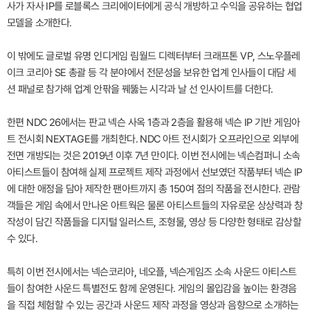
사가 자사 IP를 로블록스 크리에이터에게 공식 개방하고 수익을 공유하는 협업
모델을 소개한다.
이 밖에도 글로벌 유명 인디게임 림월드 디렉터부터 크래프톤 VP, 스노우플레
이크 코리아 SE 총괄 등 각 분야에서 전문성을 보유한 업계 인사들이 대담 세
션 패널로 참가해 업계 안팎을 꿰뚫는 시각과 날 선 인사이트를 더한다.
한편 NDC 26에서는 판교 넥슨 사옥 1층과 2층을 활용해 넥슨 IP 기반 게임아
트 전시회 NEXTAGE를 개최한다. NDC 아트 전시회가 오프라인으로 외부에
전면 개방되는 것은 2019년 이후 7년 만이다. 이번 전시에는 넥슨컴퍼니 소속
아티스트들이 참여해 실제 프로젝트 제작 과정에서 선보였던 작품부터 넥슨 IP
에 대한 애정을 담아 제작한 팬아트까지 총 150여 점의 작품을 전시한다. 관람
객들은 게임 속에서 만나온 아트웍은 물론 아티스트들의 자유로운 상상력과 창
작성이 담긴 작품들을 디지털 일러스트, 조형물, 영상 등 다양한 형태로 감상할
수 있다.
특히 이번 전시에서는 넥슨코리아, 네오플, 넥슨게임즈 소속 사운드 아티스트
들이 참여한 사운드 특별전도 함께 운영된다. 게임의 몰입감을 높이는 환경음
을 직접 체험할 수 있는 공간과 사운드 제작 과정을 영상과 음향으로 소개하는