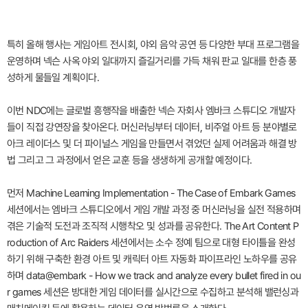
특히 올해 행사는 게임아트 전시회, 야외 음악 공연 등 다양한 부대 프로그램을
운영하며 넥슨 사옥 야외 일대까지 즐길거리를 가득 채워 판교 일대를 한층 풍
성하게 물들일 계획이다.
이번 NDC에는 글로벌 흥행작을 배출한 넥슨 자회사 엠바크 스튜디오 개발자
들이 직접 강연장을 찾아온다. 머신러닝부터 데이터, 비주얼 아트 등 분야별로
아크 레이더스 및 더 파이널스 게임을 만들면서 겪었던 실제 어려움과 해결 방
법 그리고 그 과정에서 얻은 교훈 등을 생생하게 공개할 예정이다.
먼저 Machine Learning Implementation - The Case of Embark Games
세션에서는 엠바크 스튜디오에서 게임 개발 과정 중 머신러닝을 실전 적용하며
겪은 기술적 도전과 조직적 시행착오 및 성과를 공유한다. The Art Content P
roduction of Arc Raiders 세션에서는 소수 정예 팀으로 대형 타이틀을 완성
하기 위해 구축한 환경 아트 및 캐릭터 아트 자동화 파이프라인 노하우를 공유
하며 data@embark - How we track and analyze every bullet fired in ou
r games 세션은 방대한 게임 데이터를 실시간으로 수집하고 분석해 밸런싱과