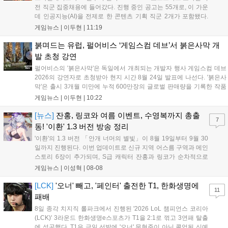
전 직군 집중채용에 들어갔다. 진행 중인 공고는 55개로, 이 가운
데 인공지능(AI)을 전제로 한 콘텐츠 기획 직군 2개가 포함됐다.
스마일게이트 채용 사이트에 따르면 이번 채용은 게임기획·게임
게임뉴스 |
이두현
|
11:19
개발·그래픽·QA·운영서비스·사업·인프라 등 개발과 서비스 전 영
역을 아우른다. 공고상 마감일은 이...
붉며드는 유럽, 펄어비스 ‘게임스컴 데브’서 붉은사막 개
발 초청 강연
펄어비스의 '붉은사막'은 독일에서 개최되는 개발자 행사 게임스컴 데브
2026의 강연자로 초청받아 현지 시간 8월 24일 발표에 나선다. '붉은사
막'은 출시 3개월 미만에 누적 600만장의 글로벌 판매량을 기록한 작품
이다. 시장조사기관 서카나 집계에 따르면 2026년 미국 비디오게임 판
게임뉴스 |
이두현
|
10:22
매 순위 누적 2위에 올랐으며, 글로벌 시장분석 기업 알리네아 애널리틱
스...
[뉴스]
잔홍, 링코와 여름 이벤트, 수영복까지 총출
7
동! '이환' 1.3 버전 방송 정리
'이환'의 1.3 버전 「안개 너머의 별빛」이 8월 19일부터 9월 30
일까지 진행된다. 이번 업데이트로 신규 지역 어스름 구역과 메인
스토리 6장이 추가되며, S급 캐릭터 잔홍과 링코가 순차적으로
등장한다. 여름 시즌을 맞아 비치발리볼, 수상 오토바이 등 다채
게임뉴스 |
이성혁
|
08-08
로운 이벤트가 열리고, 캐릭터 렌더링 개선 및 랜덤 코스튬 등 편
의성도 강화된다. 8월 11일까지 사용 가능한 교환 코드 3종이 제
[LCK]
'오너' 빼고, '페인터' 출전한 T1, 한화생명에
11
공되며, 상세 일정은 공식 채널을 통해 확인할 수 있다....
패배
8일 종각 치지직 롤파크에서 진행된 '2026 LoL 챔피언스 코리아
(LCK)' 3라운드 한화생명e스포츠가 T1을 2:1로 꺾고 3연패 탈출
에 성공했다. T1은 금일 선발에 '오너' 문현준이 아닌 콜업된 신예