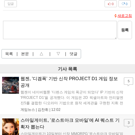
답글
0
0
새로고침
등록
목록
|
본문
|
△
|
▽
|
댓글
기사 목록
웹젠, '디겜폭' 기반 신작 PROJECT D1 게임 정보
5
공개
웹젠이 네이버웹툰 '디펜스 게임의 폭군이 되었다' IP 기반의 신작
'PROJECT D1'을 공개했다. 이 게임은 2D 픽셀아트와 언리얼엔
진5를 결합한 디오라마 기법으로 원작 세계관을 구현한 지휘 전
략 RPG다. 탐사와 방어전, 영지 경영 등 핵심 콘텐츠를 담았으며
게임뉴스 |
김찬휘
|
12:02
2026년 하반기부터 구체적인 정보 공개와 함께 본격적인 서비스
준비를 시작할 예정이다. 원작의 요새도시 크로스로드 등 주요 연
스마일게이트, '로스트아크 모바일'에 AI 퀘스트 기
3
출도 함께 선보여 기대감을 높였다....
획자 뽑는다
스마일게이트가 10일부터 신작 MMORPG '로스트아크 모바일'의