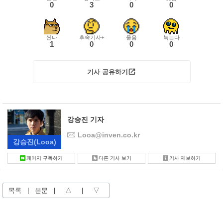
0
3
0
0
씬나
후속기사+
울음
녹는다
1
0
0
0
기사 공유하기
강승진 기자
Looa@inven.co.kr
강승진
(Looa)
페이지 구독하기
다른 기사 보기
기사 제보하기
목록
|
본문
|
△
|
▽