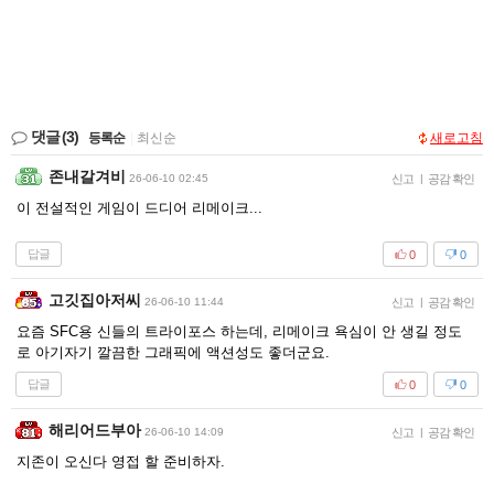
댓글
(3)
등록순
|
최신순
새로고침
존내갈겨비
26-06-10 02:45
신고
|
공감 확인
이 전설적인 게임이 드디어 리메이크...
답글
0
0
고깃집아저씨
26-06-10 11:44
신고
|
공감 확인
요즘 SFC용 신들의 트라이포스 하는데, 리메이크 욕심이 안 생길 정도
로 아기자기 깔끔한 그래픽에 액션성도 좋더군요.
답글
0
0
해리어드부아
26-06-10 14:09
신고
|
공감 확인
지존이 오신다 영접 할 준비하자.