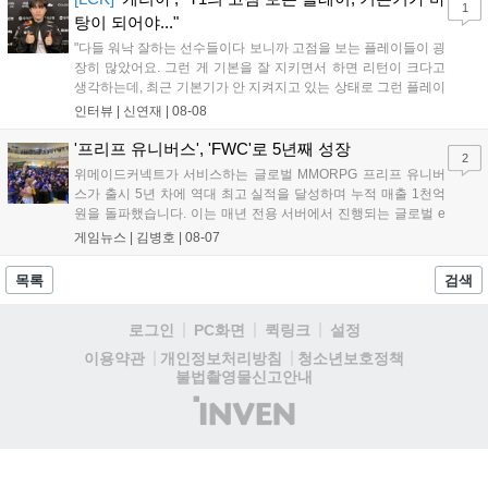
1
이다....
탕이 되어야..."
"다들 워낙 잘하는 선수들이다 보니까 고점을 보는 플레이들이 굉
장히 많았어요. 그런 게 기본을 잘 지키면서 하면 리턴이 크다고
생각하는데, 최근 기본기가 안 지켜지고 있는 상태로 그런 플레이
를 추구하다 보니까 팀적으로 안 좋은 사고가 계속 많이 났던 것
인터뷰 |
신연재
|
08-08
같습니다." T1은 6일 서울 종로구 치지직 롤파크에서 열린 '2026
LoL 챔피언스 코리아(LCK)'...
'프리프 유니버스', 'FWC'로 5년째 성장
2
위메이드커넥트가 서비스하는 글로벌 MMORPG 프리프 유니버
스가 출시 5년 차에 역대 최고 실적을 달성하며 누적 매출 1천억
원을 돌파했습니다. 이는 매년 전용 서버에서 진행되는 글로벌 e
스포츠 대회 FWC의 영향이 큽니다. FWC는 이용자가 동일한 조
게임뉴스 |
김병호
|
08-07
건에서 시즌을 함께 즐기는 구조로, 올해 4월 시작된 FWC 2026
은 전년 대비 매출과 이용자 지표가 대폭 상승하는 성과를 냈습니
목록
검색
다. 오는 10월 필리핀 마닐라에서 총상금 11만 달러 규모의 제4회
FWC 그랜드 파이널이 개최될 예정이며, 위메이드커넥트는 이를
로그인
PC화면
퀵링크
설정
통해 커뮤니티 중심의 장기 성장 모델을 지속할 방침입니다....
청소년보호정책
이용약관
개인정보처리방침
불법촬영물신고안내
(주)
인
벤