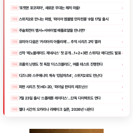
'포켓몬 포코피아', 새로운 무대는 해저 마을!
›
기사
스위치2로 만나는 파엠, '파이어 엠블렘 만자천홍' 9월 17일 출시
›
기사
주술회전이 뱀서+서바이벌 배틀로얄을 만나면?
›
기사
유미아 다음은 '카리아의 아틀리에'… 추억 시리즈 2막 열려
›
기사
신작 '제노블레이드 제네시스' 첫 공개...1+2+3편 스위치2 에디션도 발표
›
기사
프롬의 닌텐도 첫 독점 '더스크블러드', 여름 테스트 진행한다
›
기사
디즈니와 스쿠에니의 계속 '킹덤하츠4', 스위치2로도 만난다
›
기사
파판 시리즈 첫 HD-2D, '파이널 판타지 레조넌스'
›
기사
7월 23일 출시 '스플래툰 레이더스'...단독 다이렉트도 연다
›
기사
젤다 시간의 오카리나 리메이크 실존, 2026년 나온다
›
기사