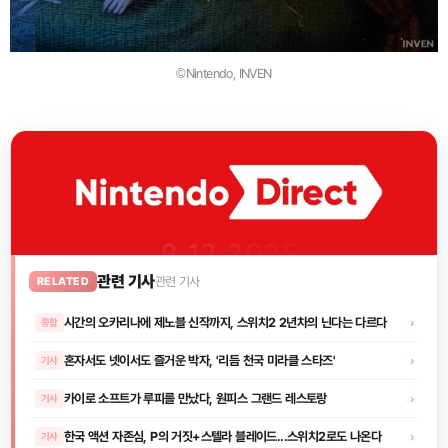
©Nintendo, INVEN
관련 기사
관련 기사
RELATED
시간의 오카리나에 제노블 신작까지, 스위치2 2년차의 닌다는 다르다
›
종합
혼자서도 넷이서도 즐거운 박자, '리듬 천국 미라클 스타즈'
›
기사
카이로 소프트가 루피를 만났다, 원피스 그랜드 레스토랑
›
기사
한국 액션 자존심, P의 거짓+스텔라 블레이드...스위치2로도 나온다
›
기사