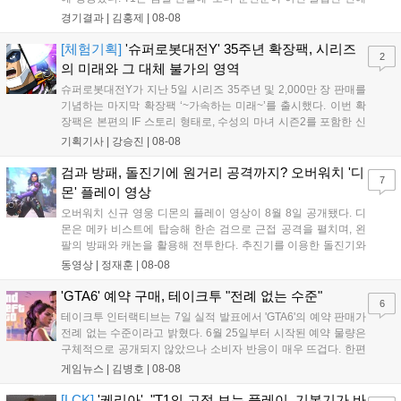
'페인터' 김은후를 투입했지만, 결국 1:2로 패배하고 말았다. T1은
경기결과 |
김홍제
|
08-08
'케리아'의 카밀이 좋은 플레이를 통해 한화생명 바텀 듀오의 점멸
을 빼냈다....
[체험기획]
'슈퍼로봇대전Y' 35주년 확장팩, 시리즈
2
의 미래와 그 대체 불가의 영역
슈퍼로봇대전Y가 지난 5일 시리즈 35주년 및 2,000만 장 판매를
기념하는 마지막 확장팩 ‘~가속하는 미래~’를 출시했다. 이번 확
장팩은 본편의 IF 스토리 형태로, 수성의 마녀 시즌2를 포함한 신
규 참전작과 크로스오버 합체기를 선보이며 작품을 완결 짓는다.
기획기사 |
강승진
|
08-08
기존 연출의 한계와 로봇 게임 시장의 어려움 속에서도 팬들이 원
하는 몰입감 있는 서사와 조합을 구현하며 시리즈의 미래를 향한
검과 방패, 돌진기에 원거리 공격까지? 오버워치 '디
7
새로운 가능성을 제시했다....
몬' 플레이 영상
오버워치 신규 영웅 디몬의 플레이 영상이 8월 8일 공개됐다. 디
몬은 메카 비스트에 탑승해 한손 검으로 근접 공격을 펼치며, 왼
팔의 방패와 캐논을 활용해 전투한다. 추진기를 이용한 돌진기와
참격 형태의 궁극기를 보유했고, 메카 파괴 시 맨몸으로 기관총을
동영상 |
정재훈
|
08-08
사용하는 특징이 있다. 디몬은 오는 8월 12일 시작되는 시즌4 부
산의 영웅들 업데이트를 통해 정식 출시될 예정이다....
'GTA6' 예약 구매, 테이크투 "전례 없는 수준"
6
테이크투 인터랙티브는 7일 실적 발표에서 'GTA6'의 예약 판매가
전례 없는 수준이라고 밝혔다. 6월 25일부터 시작된 예약 물량은
구체적으로 공개되지 않았으나 소비자 반응이 매우 뜨겁다. 한편
11월 19일 PS5와 Xbox 시리즈 X|S로 정식 출시될 예정이며, 록
게임뉴스 |
김병호
|
08-08
스타 게임즈는 한국 시각 28일 오전 4시 넷플릭스를 통해 장편 영
상 'Grand Theft Auto VI: An Extended Look'을 최초 공개할 계획
[LCK]
'케리아', "T1의 고점 보는 플레이, 기본기가 바