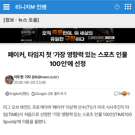
리니지M
인벤
[정보 · 뉴스 모음]
페이커, 타임지 첫 '가장 영향력 있는 스포츠 인물
100인'에 선정
이두현 기자
(
Biit@inven.co.kr
)
2026-06-09 23:58
English(영문)
Google 선호 출처 추가
14
12
리그 오브 레전드 프로게이머 '페이커' 이상혁 선수(T1)가 미국 시사주간지 타
임(TIME)이 처음으로 선정한 '가장 영향력 있는 스포츠 인물 100인(TIME100
Sports)'에 이름을 올렸다.