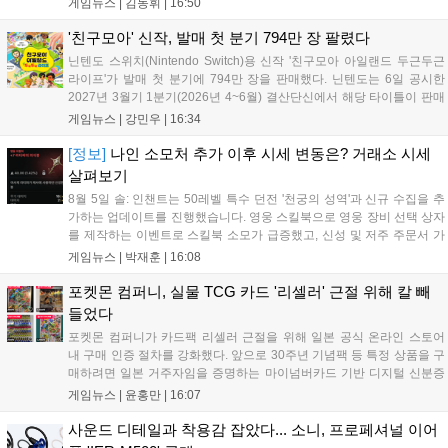
게임뉴스 |
김동휘
|
16:50
조회수를 기록했습니다. 미호요는 이번 판결이 새 사법해석 시행
이후 중국 내 첫 형사사건임을 강조하며 향후 무단 유출에 강경
'친구모아' 신작, 발매 첫 분기 794만 장 팔렸다
대응할 방침입니다....
닌텐도 스위치(Nintendo Switch)용 신작 '친구모아 아일랜드 두근두근
라이프'가 발매 첫 분기에 794만 장을 판매했다. 닌텐도는 6일 공시한
2027년 3월기 1분기(2026년 4~6월) 결산단신에서 해당 타이틀이 판매
를 크게 늘렸다고 밝혔다. 4월 16일 발매된 이 작품은 약 2개월 반 만에
게임뉴스 |
강민우
|
16:34
794만 장을 기록하며, 같은 기간 닌텐도 스위치...
[정보]
나인 소모처 추가 이후 시세 변동은? 거래소 시세
살펴보기
8월 5일 솔: 인챈트는 50레벨 특수 던전 '천궁의 성역'과 신규 수집을 추
가하는 업데이트를 진행했습니다. 영웅 스킬북으로 영웅 장비 선택 상자
를 제작하는 이벤트로 스킬북 소모가 급증했고, 신성 및 저주 주문서 가
격은 소폭 상승했습니다. 나인 코어 시세는 보합세를 유지 중이며, 신의
게임뉴스 |
박재훈
|
16:08
탑 관련 아이템은 사냥터 발견으로 가격이 안정화되었습니다. 상급 재료
수요는 늘었으나 일반 재료는 현상을 유지하고 있으며, 영웅 등급 장비
포켓몬 컴퍼니, 실물 TCG 카드 '리셀러' 근절 위해 칼 빼
와 무기는 서버별로 등락을 보이고 있습니다....
들었다
포켓몬 컴퍼니가 카드팩 리셀러 근절을 위해 일본 공식 온라인 스토어
내 구매 인증 절차를 강화했다. 앞으로 30주년 기념팩 등 특정 상품을 구
매하려면 일본 거주자임을 증명하는 마이넘버카드 기반 디지털 신분증
이 필수다. 해당 상품들은 온라인 추첨제로만 판매되며, 이번 조치는 과
게임뉴스 |
윤홍만
|
16:07
도한 가격 급등을 막기 위한 특단의 대책이다. 향후 포켓몬 컴퍼니의 이
러한 정책이 시장 물량 안정화에 어떤 영향을 미칠지 업계의 이목이 쏠
사운드 디테일과 착용감 잡았다... 소니, 프로페셔널 이어
리고 있다....