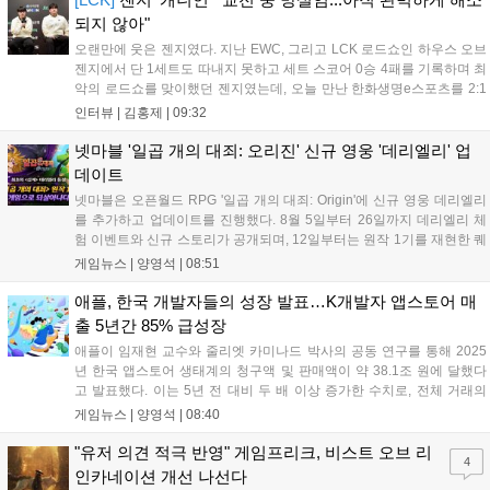
다....
되지 않아"
오랜만에 웃은 젠지였다. 지난 EWC, 그리고 LCK 로드쇼인 하우스 오브
젠지에서 단 1세트도 따내지 못하고 세트 스코어 0승 4패를 기록하며 최
악의 로드쇼를 맞이했던 젠지였는데, 오늘 만난 한화생명e스포츠를 2:1
로 잡고 오랜만에 승리의 달콤함을 맛봤다. 연패 탈출 소감에 대해 유상
인터뷰 |
김홍제
|
09:32
욱 감독은 "팀에 매우 중요한 경기였는데, 승리를 거두면서 전반적인 분
위...
넷마블 '일곱 개의 대죄: 오리진' 신규 영웅 '데리엘리' 업
데이트
넷마블은 오픈월드 RPG '일곱 개의 대죄: Origin'에 신규 영웅 데리엘리
를 추가하고 업데이트를 진행했다. 8월 5일부터 26일까지 데리엘리 체
험 이벤트와 신규 스토리가 공개되며, 12일부터는 원작 1기를 재현한 퀘
스트와 15인 협동 토벌전 '사막을 베어무는 혼돈'이 열린다. 또한 12일부
게임뉴스 |
양영석
|
08:51
터 26일까지 0.5주년 전야제 출석 이벤트를 통해 다양한 보상을 제공할
예정이다. 이번 업데이트로 원작의 재미를 더한 전략적 전투와 풍성한
애플, 한국 개발자들의 성장 발표…K개발자 앱스토어 매
콘텐츠를 즐길 수 있게 되었다....
출 5년간 85% 급성장
애플이 임재현 교수와 줄리엣 카미나드 박사의 공동 연구를 통해 2025
년 한국 앱스토어 생태계의 청구액 및 판매액이 약 38.1조 원에 달했다
고 발표했다. 이는 5년 전 대비 두 배 이상 증가한 수치로, 전체 거래의
90% 이상은 수수료가 발생하지 않는 구조다. 특히 소규모 개발자의 매
게임뉴스 |
양영석
|
08:40
출은 85% 급증했으며, 국내 개발자들은 앱스토어를 발판 삼아 해외 시
장에서도 큰 성과를 거두고 있다. 애플은 앞으로도 개발자 커뮤니티의
"유저 의견 적극 반영" 게임프리크, 비스트 오브 리
4
성장을 지속적으로 지원하겠다고 밝혔다....
인카네이션 개선 나선다