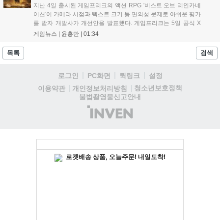
지난 4일 출시된 게임프리크의 액션 RPG '비스트 오브 리인카네
이션'이 카메라 시점과 텍스트 크기 등 편의성 문제로 아쉬운 평가
를 받자 개발사가 개선안을 발표했다. 게임프리크는 5일 공식 X
를 통해 1주일 이내에 카메라 조정, 텍스트 확대, 스토리 템포 개
게임뉴스 |
윤홍만
|
01:34
선, 모드 변경 등을 포함한 첫 번째 패치를 진행하겠다고 밝혔다.
유저 피드백을 적극 수용해 지속적인 업데이트를 약속한 이번 조
목록
검색
치가 게임의 평가를 반전시킬 수 있을지 주목된다....
로그인
PC화면
퀵링크
설정
청소년보호정책
이용약관
개인정보처리방침
불법촬영물신고안내
(주)
인
벤