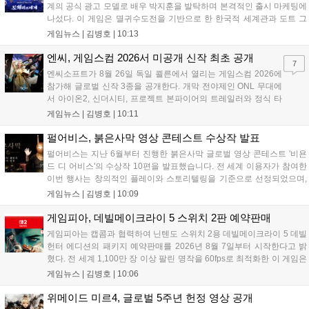
계의 공식 광고 모델로 배우 박지훈을 발탁하며 본격적인 출시 마케팅에
나섰다. 이 게임은 멸귀수도전을 기반으로 한 한국적 세계관과 도트 그
래픽이 특징이다. 오는 8월 사전등록을 시작으로 9월에는 쇼케이스를 통
게임뉴스 |
김병호
|
10:13
해 상세 콘텐츠를 공개하며, 10월 정식 출시를 앞두고 있다. 카카오게임
즈는 박지훈의 이미지를 활용해 게임의 독창적인 재미를 알릴 계획이
엔씨, 게임스컴 2026서 미공개 신작 최초 공개
7
다....
엔씨소프트가 8월 26일 독일 쾰른에서 열리는 게임스컴 2026에
참가해 글로벌 신작 3종을 공개한다. 개막 전야제인 ONL 무대에
서 아이온2, 신더시티, 프로젝트 본파이어의 트레일러와 정식 타
이틀이 발표될 예정이다. 특히 아이온2는 9월 30일 얼리액세스를
게임뉴스 |
김병호
|
10:11
앞두고 있으며, 프로젝트 본파이어는 이번 행사를 통해 처음으로
베일을 벗는다. 또한 북미 스튜디오가 개발 중인 길드워3는 B2B
펄어비스, 붉은사막 영상 콘테스트 수상작 발표
관에 출품되어 글로벌 시장 공략에 나선다. 엔씨는 이번 행사를
펄어비스는 지난 6월부터 진행한 붉은사막 글로벌 영상 콘테스트 '비욘
통해 전 세계 이용자와의 접점을 확대하고 신작에 대한 기대감을
드 디 어비스'의 수상작 10편을 발표했습니다. 전 세계 이용자가 참여한
극대화할 계획이다....
이번 행사는 창의적인 플레이와 스토리텔링을 기준으로 선정되었으며,
수상자들에게는 펄어비스 사옥 '홈 원' 초청 혜택과 기념 주화 및 굿즈가
게임뉴스 |
김병호
|
10:09
제공될 예정입니다. 붉은사막은 광활한 오픈월드 파이웰을 배경으로 주
인공 클리프의 여정을 담은 액션 어드벤처 게임으로 기대를 모으고 있습
게임피아, 데빌메이크라이 5 스위치 2판 예약판매
니다....
게임피아는 캡콤과 협력하여 닌텐도 스위치 2용 데빌메이크라이 5 데빌
헌터 에디션의 패키지 예약판매를 2026년 8월 7일부터 시작한다고 밝
혔다. 전 세계 1,100만 장 이상 팔린 명작을 60fps로 최적화한 이 게임은
한국어를 공식 지원하며, 본편 외 다양한 추가 콘텐츠가 포함된다. 국내
게임뉴스 |
김병호
|
10:06
정식 발매일은 2026년 8월 28일이며, 예약판매는 소프라노 등 온라인
쇼핑몰에서 진행된다. 청소년 이용 불가 등급이다....
위메이드 미르4, 글로벌 5주년 헌정 영상 공개