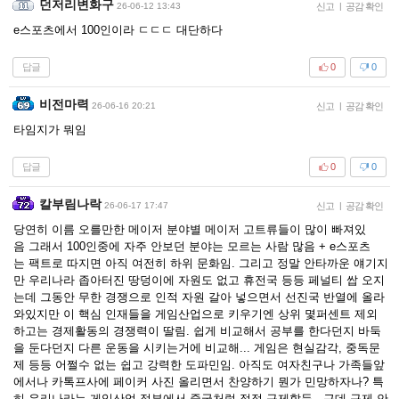
던저리변화구
26-06-12 13:43
신고
|
공감 확인
e스포츠에서 100인이라 ㄷㄷㄷ 대단하다
답글
0
0
비전마력
26-06-16 20:21
신고
|
공감 확인
타임지가 뭐임
답글
0
0
칼부림나락
26-06-17 17:47
신고
|
공감 확인
당연히 이름 오를만한 메이저 분야별 메이저 고트류들이 많이 빠져있
음 그래서 100인중에 자주 안보던 분야는 모르는 사람 많음 + e스포츠
는 팩트로 따지면 아직 여전히 하위 문화임. 그리고 정말 안타까운 얘기지
만 우리나라 좁아터진 땅덩이에 자원도 없고 휴전국 등등 페널티 쌉 오지
는데 그동안 무한 경쟁으로 인적 자원 갈아 넣으면서 선진국 반열에 올라
와있지만 이 핵심 인재들을 게임산업으로 키우기엔 상위 몇퍼센트 제외
하고는 경제활동의 경쟁력이 딸림. 쉽게 비교해서 공부를 한다던지 바둑
을 둔다던지 다른 운동을 시키는거에 비교해... 게임은 현실감각, 중독문
제 등등 어쩔수 없는 쉽고 강력한 도파민임. 아직도 여자친구나 가족들앞
에서나 카톡프사에 페이커 사진 올리면서 찬양하기 뭔가 민망하자나? 특
히 우리나라는 게임산업 정부에서 중국처럼 점점 규제할듯.. 근데 규제 안