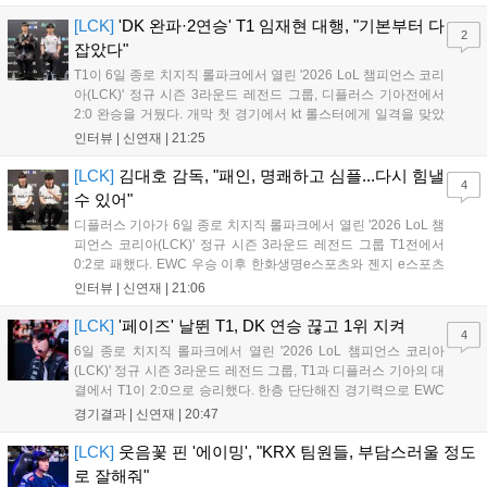
다 게임플레이 비중이 클 것으로 기대되는 가운데, 넷플릭스와의
이례적인 협업이 향후 게임 마케팅 방식에 어떤 변화를 가져올지
[LCK]
'DK 완파·2연승' T1 임재현 대행, "기본부터 다
2
전 세계 팬들의 이목이 쏠리고 있다....
잡았다"
T1이 6일 종로 치지직 롤파크에서 열린 '2026 LoL 챔피언스 코리
아(LCK)' 정규 시즌 3라운드 레전드 그룹, 디플러스 기아전에서
2:0 완승을 거뒀다. 개막 첫 경기에서 kt 롤스터에게 일격을 맞았
지만, 젠지 e스포츠의 홈 경기에서 원정 승리를 챙기며 분위기를
인터뷰 |
신연재
|
21:25
다잡은 T1은 이날 게임에서는 경기력이 완전히 제 궤도에 오른 듯
한 모습이었다. 다음은...
[LCK]
김대호 감독, "패인, 명쾌하고 심플...다시 힘낼
4
수 있어"
디플러스 기아가 6일 종로 치지직 롤파크에서 열린 '2026 LoL 챔
피언스 코리아(LCK)' 정규 시즌 3라운드 레전드 그룹 T1전에서
0:2로 패했다. EWC 우승 이후 한화생명e스포츠와 젠지 e스포츠
를 잡아내며 기세를 끌어올렸지만, 경기력이 제 궤도에 오른 T1은
인터뷰 |
신연재
|
21:06
확실히 강했다. 경기 종료 후 기자회견에 참석한 김대호 감독은
"오늘 져서 너무 아쉽다"...
[LCK]
'페이즈' 날뛴 T1, DK 연승 끊고 1위 지켜
4
6일 종로 치지직 롤파크에서 열린 '2026 LoL 챔피언스 코리아
(LCK)' 정규 시즌 3라운드 레전드 그룹, T1과 디플러스 기아의 대
결에서 T1이 2:0으로 승리했다. 한층 단단해진 경기력으로 EWC
우승을 기점으로 파죽지세의 연승을 이어가던 디플러스 기아를
경기결과 |
신연재
|
20:47
잠재웠다. 1세트, T1이 앞서갔다. 바텀 듀오 킬로 주도권을 잡은
T1은 첫 드래곤을 두드렸...
[LCK]
웃음꽃 핀 '에이밍', "KRX 팀원들, 부담스러울 정도
로 잘해줘"