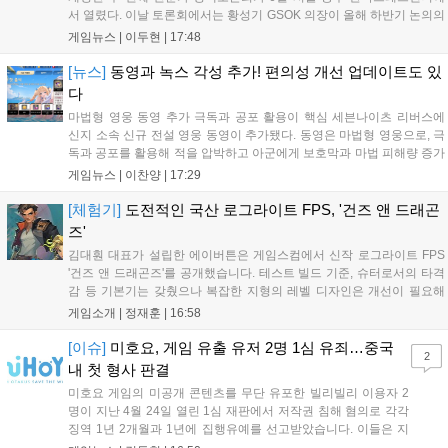
서 열렸다. 이날 토론회에서는 황성기 GSOK 의장이 올해 하반기 논의의
주요 쟁점과 성과를 짚은 데 이어, 박종현 한양대 법학전문대학원 교수
게임뉴스 |
이두현
|
17:48
가 게임진흥원 등 게임 관련 거버넌스를, 이병찬 법무법인 온새미로 변
호사가 게임 등...
[뉴스]
동영과 녹스 각성 추가! 편의성 개선 업데이트도 있
다
마법형 영웅 동영 추가 극독과 공포 활용이 핵심 세븐나이츠 리버스에
신지 소속 신규 전설 영웅 동영이 추가됐다. 동영은 마법형 영웅으로, 극
독과 공포를 활용해 적을 압박하고 아군에게 보호막과 마법 피해량 증가
를 제공하는 것이 특징이다. 패시브 황천의 동행자는 동영의 핵심이다.
게임뉴스 |
이찬양
|
17:29
자신은 공격력에 비례해 효과 적중이 증가하고, 사망 시 불굴 상태로 부
활한다. 모...
[체험기]
도전적인 국산 로그라이트 FPS, '건즈 앤 드래곤
즈'
김대훤 대표가 설립한 에이버튼은 게임스컴에서 신작 로그라이트 FPS
'건즈 앤 드래곤즈'를 공개했습니다. 테스트 빌드 기준, 슈터로서의 타격
감 등 기본기는 갖췄으나 복잡한 지형의 레벨 디자인은 개선이 필요해
보입니다. 또한, 성장 트랙의 과도한 분절과 무기 다양성 부족 등 로그라
게임소개 |
정재훈
|
16:58
이트 장르적 재미 측면에서도 보완이 요구됩니다. 개발사는 향후 캐릭터
추가 등을 통해 게임성을 다듬어 경쟁력을 확보할 계획입니다....
[이슈]
미호요, 게임 유출 유저 2명 1심 유죄…중국
2
내 첫 형사 판결
미호요 게임의 미공개 콘텐츠를 무단 유포한 빌리빌리 이용자 2
명이 지난 4월 24일 열린 1심 재판에서 저작권 침해 혐의로 각각
징역 1년 2개월과 1년에 집행유예를 선고받았습니다. 이들은 지
난해 7월부터 원신 등 주요 게임의 영상을 유포해 60만 회 이상의