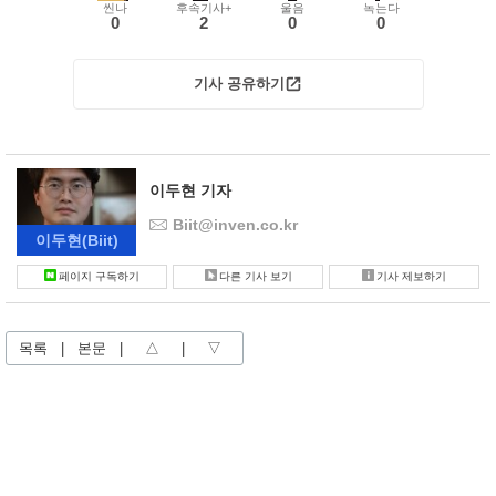
씬나
후속기사+
울음
녹는다
0
2
0
0
기사 공유하기
이두현 기자
Biit@inven.co.kr
이두현
(Biit)
페이지 구독하기
다른 기사 보기
기사 제보하기
목록
|
본문
|
△
|
▽