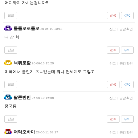
어디까지 가시는겁니까!!!
답글
0
0
롤롤로로롤로
26-06-10 10:43
신고
|
공감 확인
대 상 혁
답글
0
0
닉뭐로할
26-06-10 15:20
신고
|
공감 확인
미국에서 롤인기 ㅈㄴ없는데 뭐냐 전세계도 그렇고
답글
0
0
팝콘반반
26-06-10 16:08
신고
|
공감 확인
중국몽
답글
0
0
더락오바마
26-06-11 08:27
신고
|
공감 확인