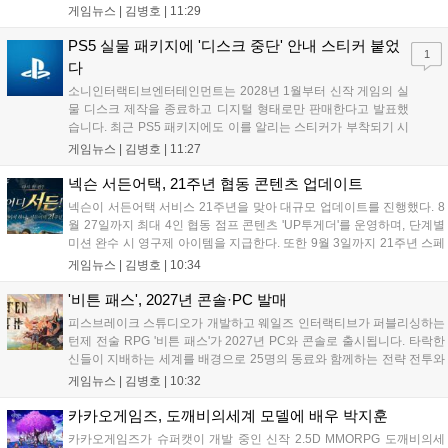
포함된다. 전국 매장 및 배달 앱으로 구매 가능하며, 수익금은 사회 공헌
게임뉴스 |
김병호
|
11:29
캠페인에 쓰일 예정이다. 팬들의 큰 호응 속에 진행되는 이번 행사의 자
세한 정보는 공식 홈페이지에서 확인 가능하다....
PS5 실물 패키지에 '디스크 중단' 안내 스티커 붙었
1
다
소니인터랙티브엔터테인먼트는 2028년 1월부터 신작 게임의 실
물 디스크 제작을 종료하고 디지털 형태로만 판매한다고 발표했
습니다. 최근 PS5 패키지에도 이를 알리는 스티커가 부착되기 시
작했으며, 기존 디스크는 계속 이용 가능합니다. 7월 31일 실적
게임뉴스 |
김병호
|
11:27
발표에서 소니 측은 이용자 반발을 인지하고 있으나 디지털 전환
은 신중히 추진하겠다고 밝혔습니다. 향후 지역별 유통 방식은 미
넥슨 서든어택, 21주년 협동 콘텐츠 업데이트
정입니다....
넥슨이 서든어택 서비스 21주년을 맞아 대규모 업데이트를 진행했다. 8
월 27일까지 최대 4인 협동 점프 콘텐츠 'UP투게더'를 운영하며, 단계별
미션 완수 시 영구제 아이템을 지급한다. 또한 9월 3일까지 21주년 스페
셜 교환소와 웹 이벤트, 출석 챌린지 등 다채로운 행사를 연다. 8월 9일까
게임뉴스 |
김병호
|
10:34
지 채팅 이벤트, 8월 20일까지 버닝 이벤트와 PC방 파티, 마이건마트를
운영하며 혜택을 제공한다. 특히 8월 6일 오후 8시에는 공식 SOOP 채널
'비튼 패스', 2027년 콘솔·PC 발매
에서 '2026 시즌3 서든라이브' 생방송을 통해 업데이트를 소개하고 시청
피스브레이크 스튜디오가 개발하고 웨일즈 인터랙티브가 퍼블리싱하는
자에게 다양한 보상을 지급할 예정이다....
턴제 전술 RPG '비튼 패스'가 2027년 PC와 콘솔로 출시됩니다. 타락한
신들이 지배하는 세계를 배경으로 25명의 동료와 함께하는 전략 전투와
듀얼 잡 시스템이 특징입니다. 킥스타터 펀딩을 성공적으로 마친 이 게
게임뉴스 |
김병호
|
10:32
임은 향후 스팀, PS5, Xbox, 스위치로 발매될 예정이나 구체적인 출시일
은 미정입니다....
카카오게임즈, 도깨비의세계 모델에 배우 박지훈
카카오게임즈가 슈퍼캣이 개발 중인 신작 2.5D MMORPG 도깨비의세