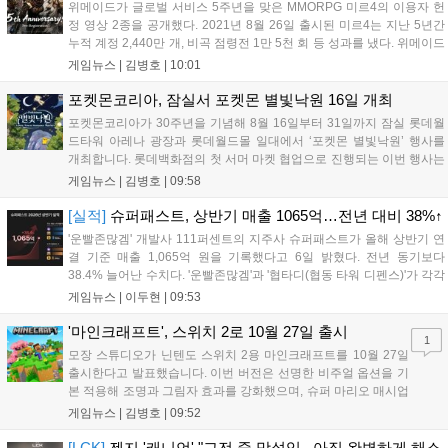
위메이드가 글로벌 서비스 5주년을 맞은 MMORPG 미르4의 이용자 헌
정 영상 2종을 공개했다. 2021년 8월 26일 출시된 미르4는 지난 5년간
누적 계정 2,440만 개, 비곡 점령전 1만 5천 회 등 성과를 냈다. 위메이드
는 감사의 의미를 담은 오리지널 음원 뮤직비디오와 성과 정리 영상을
게임뉴스 |
김병호
|
10:01
공식 유튜브에 공개했으며, 향후 꾸준한 업데이트로 이용자와 함께 성장
하겠다는 의지를 밝혔다....
포켓몬코리아, 잠실서 포켓몬 별빛낙원 16일 개최
포켓몬코리아가 30주년을 기념해 8월 16일부터 31일까지 잠실 롯데월
드타워 아레나 광장과 롯데월드몰 일대에서 ‘포켓몬 별빛낙원’ 행사를
개최합니다. 롯데백화점의 첫 서머 마켓 협업으로 진행되는 이번 행사는
초대형 잉어킹 수로와 LED 폭포 등 신비로운 테마 공간과 팝업스토어,
게임뉴스 |
김병호
|
09:58
F&B 부스를 운영합니다. 사전예약은 8월 7일과 18일 롯데온 및 롯데백
화점몰에서 진행되며, 방문객에게는 프로모 카드 등 다양한 혜택이 제공
[실적]
슈퍼패스트, 상반기 매출 1065억…전년 대비 38%↑
됩니다. 포켓몬과 함께하는 이번 여름 축제는 포켓몬 공식 홈페이지를
'운빨존많겜' 개발사 111퍼센트의 지주사 슈퍼패스트가 올해 상반기 연
통해 상세 내용을 확인할 수 있습니다....
결 기준 매출 1,065억 원을 기록했다고 6일 밝혔다. 전년 동기보다
38.4% 늘어난 수치다. '운빨존많겜'과 '협타디(협동 타워 디펜스)'가 각각
629억 원과 329억 원을 올려 전체 매출의 90%를 채웠다. 특히 2024년
게임뉴스 |
이두현
|
09:53
10월 출시된 협타디는 전년 동기 대비 약 8.7배 성장...
'마인크래프트', 스위치 2로 10월 27일 출시
1
모장 스튜디오가 닌텐도 스위치 2용 마인크래프트를 10월 27일
출시한다고 발표했습니다. 이번 버전은 선명한 비주얼 옵션을 기
본 적용해 조명과 그림자 효과를 강화했으며, 슈퍼 마리오 매시업
팩도 업데이트됩니다. 기존 월드 이관이 가능하며 디지털 업그레
게임뉴스 |
김병호
|
09:52
이드 경로도 제공될 예정이나 구체적인 가격과 조건은 추후 공개
됩니다. 일부 환경에서는 해당 그래픽 옵션이 제한될 수 있습니
[LCK]
젠지 '캐니언' "교전 중 망설임...아직 완벽하게 해소