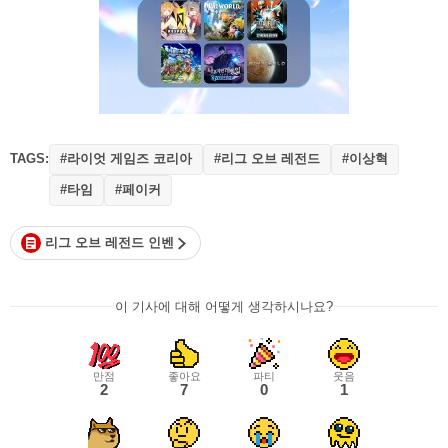
TAGS:
#라이엇 게임즈 코리아
#리그 오브 레전드
#이상혁
#타임
#페이커
리그 오브 레전드 인벤
이 기사에 대해 어떻게 생각하시나요?
만점
좋아요
파티
웃음
2
7
0
1