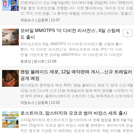
인벤게임즈가 오는 8월 6일(목) 12시부터 8월 20일(목) 23시 59분까지
'8월 할인 프로모션'을 진행합니다. 이번 행사에서는 '셰이프 오브 드림
즈', 'P의 거짓 번들', '나 혼자만 레벨업 어라이즈 오버드라이브', '림월드',
'아랑전설 시티 오브 더 울브스', '팰월드' 등 인기 타이틀을 최대 90% 할
게임뉴스 |
김동휘
|
12:07
인된 가격에 제공합니다. 인벤게임즈를 통해 구매 시 할인가 적용은 물
론 네이버페이 포인트 추가 적립 혜택도 받을 수 있으며, 자세한 내용은
모바일 MMOTPS '더 디비전 리서전스', 6일 스팀에
5
공식 네이버 스마트 스토어에서 확인 가능합니다....
도 출시
유비소프트는 6일, MMOTPS '더 디비전 리서전스'를 스팀에 출시
했다. '더 디비전 리서전스'는 유비소프트의 대표 IP인 '더 디비
전'을 기반으로 한 모바일 MMOTPS다. '더 디비전'과 '더 디비전2'
사이의 시기를 배경으로 하고 있으며, 완전히 새로운 독립형 스토
동영상 |
윤서호
|
12:06
리와 캠페인을 선보인다. 뉴욕에서 발생한 ‘그린 포이즌’ 사태 속
의 디비전 요원이 되어...
팬텀 블레이드 제로, 12일 예약판매 개시…신규 트레일러
공개 예정
에스게임의 쿵푸펑크 액션 RPG ‘팬텀 블레이드 제로’가 한국 시간 8월
12일 오전 11시에 신규 11분 트레일러와 함께 예약 판매를 시작한다. 이
번 예약 판매는 플레이스테이션 스토어와 스팀, 에픽게임즈 스토어에서
진행되며, 개발이 완료된 게임은 10월 29일 정식 출시될 예정이다. 언리
게임뉴스 |
김동휘
|
12:02
얼 엔진 5로 제작된 이 게임은 홍콩 무협 영화에서 영감을 받은 화려한
콤보 액션과 세미 오픈월드 환경을 특징으로 한다....
로스트아크, 맘스터치와 모코코 썸머 바캉스 세트 출시
스마일게이트의 로스트아크가 맘스터치와 네 번째 협업을 통해 8월 5일
부터 25일까지 '모코코 썸머 바캉스 세트'를 판매한다. 싸이버거와 순살
치킨 등으로 구성된 이 세트에는 모코코 피규어와 게임 아이템 쿠폰이