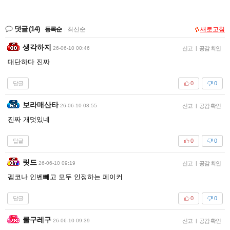
댓글
(14)
등록순
|
최신순
새로고침
생각하지
26-06-10 00:46
신고
|
공감 확인
대단하다 진짜
답글
0
0
보라매산타
26-06-10 08:55
신고
|
공감 확인
진짜 개멋있네
답글
0
0
릿드
26-06-10 09:19
신고
|
공감 확인
펨코나 인벤빼고 모두 인정하는 페이커
답글
0
0
쿨구레구
26-06-10 09:39
신고
|
공감 확인