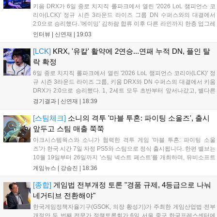
키움 DRX가 6일 종로 치지직 롤파크에서 열린 '2026 LoL 챔피언스 코
리아(LCK)' 정규 시즌 3라운드 라이즈 그룹 DN 수퍼스와의 대결에서
2:0으로 승리했다. '에이밍' 김하람 합류 이후 다른 라인까지 한층 업그레
이드 된 경기력을 보여주며 기분 좋은 2연승을 달렸다. 경기 종료 후 기
인터뷰 |
신연재
|
19:03
자실을 찾은 '에이밍'은 한층 밝아진 모습이었다. "합류한 지...
[LCK]
KRX, '유칼' 활약에 2연승...연패 누적 DN, 플인 탈
락 확정
6일 종로 치지직 롤파크에서 열린 '2026 LoL 챔피언스 코리아(LCK)' 정
규 시즌 3라운드 라이즈 그룹, 키움 DRX와 DN 수퍼스의 대결에서 키움
DRX가 2:0으로 승리했다. 1, 2세트 모두 초반부터 앞서나갔고, 별다른
위기 없이 승리를 꿰찼다. DN 수퍼스는 이번 패배로 플레이-인 진출 실
경기결과 |
신연재
|
18:39
패를 확정했다. 1세트, 키움 DRX의 출발이 매우 좋...
[스팀체크]
소니의 격투 '마블 투혼: 파이팅 소울즈', 출시
앞두고 스팀 매출 쭉쭉
아크시스템웍스와 소니가 협력한 격투 게임 '마블 투혼: 파이팅 소울
즈'가 한국 시간 7일 자정 PS5와 스팀으로 정식 출시됩니다. 한편 밸브는
10월 19일부터 26일까지 '스팀 넥스트 페스트'를 개최하며, 유비소프트
의 '더 디비전 리서전스'가 스팀에 출시되었고, 농장 시뮬레이션 '돌록 타
게임뉴스 |
강승진
|
18:36
운'은 얼리액세스를 마치고 정식 서비스를 시작했습니다. 이번 신작들은
각기 다른 장르에서 이용자들의 기대를 모으고 있습니다....
[종합]
게임법 전부개정 토론 "경품 규제, 4등급으로 나눠
네거티브 전환해야"
한국게임정책자율기구(GSOK, 의장 황성기)가 주최한 게임산업법 전부
개정안 두 번째 전문가 정책토론회가 6일 서울 중구 한국프레스센터에