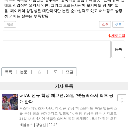
해도 진입장벽 오져서 안봄. 그리고 모르는사람이 보기에도 넘 재미없
음. 페이커의 상징성은 대단하지만 본인 순수실력도 있고 어느정도 상징
성 외에는 실속은 부족할듯
답글
0
0
새로고침
등록
목록
|
본문
|
△
|
▽
|
댓글
기사 목록
GTA6 신규 확장 예고편, 28일 '넷플릭스서 최초 공
1
개'한다
락스타 게임즈가 GTA6의 신규 영상 '익스텐디드 룩'을 넷플릭스
를 통해 최초 공개한다고 발표했다. 해당 영상은 한국 시각으로
28일 새벽 4시에 넷플릭스에서 독점 공개되며, 6시간 뒤인 오전
10시부터 공식 유튜브와 홈페이지에서도 확인할 수 있다. 기존보
게임뉴스 |
강승진
|
22:42