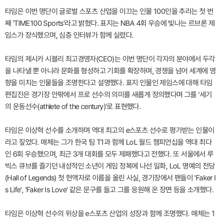
타임은 이번 명단이 글로벌 스포츠 산업을 이끄는 인물 100인을 추리는 첫 번
째 'TIME100 Sports'라고 밝혔다. 표지는 NBA 4회 우승에 빛나는 르브론 제
임스가 장식했으며, 심층 인터뷰가 함께 실렸다.
타임의 제시카 시블리 최고경영자(CEO)는 이번 명단이 각자의 분야에서 두각
을 나타낼 뿐 아니라 문화를 형성하고 기회를 확장하며, 경쟁을 넘어 세계에 영
향을 미치는 인물들을 조명한다고 설명했다. 표지 인물인 제임스에 대해 타임
편집진은 경기장 안팎에서 프로 선수의 의미를 새롭게 정의했다며 그를 '세기
의 운동선수(athlete of the century)'로 표현했다.
타임은 이상혁 선수를 소개하며 역대 최고의 e스포츠 선수로 평가받는 인물이
라고 짚었다. 매체는 그가 한국 팀 T1과 함께 LoL 월드 챔피언십을 역대 최다
인 6회 우승했으며, 최근 3개 대회를 모두 제패했다고 전했다. 또 서울에서 루
빅스 큐브를 즐기던 내성적인 소년이 게임 정복에 나선 일화, LoL 명예의 전당
(Hall of Legends) 첫 헌액자로 이름을 올린 사실, 경기장에서 팬들이 'Faker I
s Life', 'Faker Is Love' 같은 문구를 들고 그를 응원해 온 장면 등을 소개했다.
타임은 이상혁 선수의 위상을 e스포츠 산업의 성장과 함께 조명했다. 매체는 1