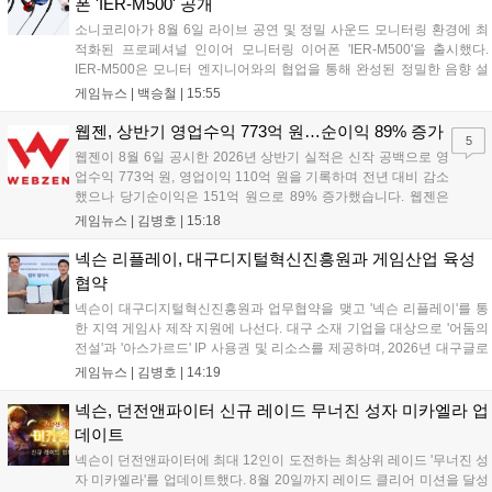
폰 'IER-M500' 공개
소니코리아가 8월 6일 라이브 공연 및 정밀 사운드 모니터링 환경에 최
적화된 프로페셔널 인이어 모니터링 이어폰 'IER-M500'을 출시했다.
IER-M500은 모니터 엔지니어와의 협업을 통해 완성된 정밀한 음향 설
계와 뛰어난 수동 차음 성능을 갖춰, 외부 소음이 많은 환경에서도 디테
게임뉴스 |
백승철
|
15:55
일한 사운드를 전달하는 것이 특징이다. 인체공학적 디자인과 독자적인
피팅 서포터를 적용해 장시간 착용 시에도 안정적이고 편안한 환경을 제
웹젠, 상반기 영업수익 773억 원…순이익 89% 증가
5
공한다....
웹젠이 8월 6일 공시한 2026년 상반기 실적은 신작 공백으로 영
업수익 773억 원, 영업이익 110억 원을 기록하며 전년 대비 감소
했으나 당기순이익은 151억 원으로 89% 증가했습니다. 웹젠은
하반기부터 신작 공세를 예고하며 전략게임 '프로젝트 D1'의 정보
게임뉴스 |
김병호
|
15:18
공개와 '게이트 오브 게이츠'의 추가 정보를 발표할 계획입니다.
또한 '테르비스'는 일본 코미케에 출품하며 해외 시장 공략을 강화
넥슨 리플레이, 대구디지털혁신진흥원과 게임산업 육성
합니다. 김태영 대표는 내년 신작 출시를 위해 하반기 적극적인
협약
사업 일정을 추진하고 주주가치 제고에 힘쓰겠다고 밝혔습니
넥슨이 대구디지털혁신진흥원과 업무협약을 맺고 '넥슨 리플레이'를 통
다....
한 지역 게임사 제작 지원에 나선다. 대구 소재 기업을 대상으로 '어둠의
전설'과 '아스가르드' IP 사용권 및 리소스를 제공하며, 2026년 대구글로
벌게임센터 제작지원 사업으로 추진된다. 넥슨은 심사에 직접 참여해 완
게임뉴스 |
김병호
|
14:19
성도 높은 신작 발굴을 도울 예정이며, 향후 지역 게임산업과의 동반 성
장을 위한 협력을 지속 확대해 나갈 방침이다....
넥슨, 던전앤파이터 신규 레이드 무너진 성자 미카엘라 업
데이트
넥슨이 던전앤파이터에 최대 12인이 도전하는 최상위 레이드 '무너진 성
자 미카엘라'를 업데이트했다. 8월 20일까지 레이드 클리어 미션을 달성