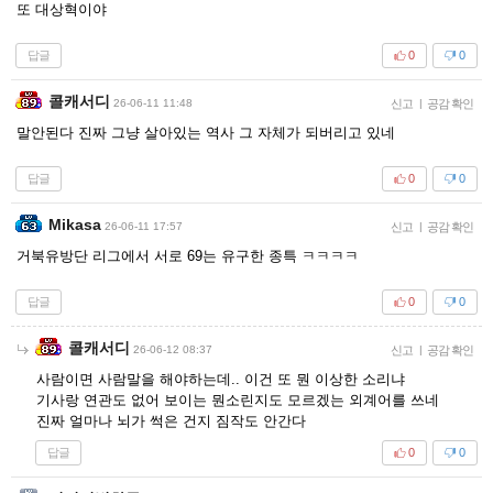
또 대상혁이야
답글
0
0
콜캐서디
26-06-11 11:48
신고
|
공감 확인
말안된다 진짜 그냥 살아있는 역사 그 자체가 되버리고 있네
답글
0
0
Mikasa
26-06-11 17:57
신고
|
공감 확인
거북유방단 리그에서 서로 69는 유구한 종특 ㅋㅋㅋㅋ
답글
0
0
콜캐서디
26-06-12 08:37
신고
|
공감 확인
사람이면 사람말을 해야하는데.. 이건 또 뭔 이상한 소리냐
기사랑 연관도 없어 보이는 뭔소린지도 모르겠는 외계어를 쓰네
진짜 얼마나 뇌가 썩은 건지 짐작도 안간다
답글
0
0