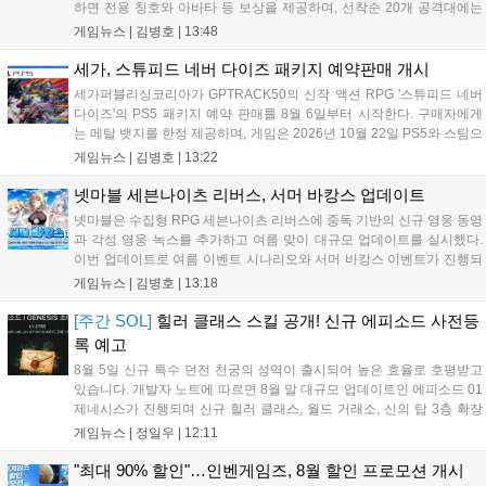
하면 전용 칭호와 아바타 등 보상을 제공하며, 선착순 20개 공격대에는
명예 보상을 지급한다. 또한 9월 10일까지 서비스 21주년 기념 이벤트가
게임뉴스 |
김병호
|
13:48
진행되어 전직 변경의 서와 아바타 풀세트 등을 증정하며, 낚시 미니게
임인 아라드 수족관 메이커를 통해 다양한 아이템을 교환할 수 있다. 상
세가, 스튜피드 네버 다이즈 패키지 예약판매 개시
세 정보는 공식 홈페이지에서 확인 가능하다....
세가퍼블리싱코리아가 GPTRACK50의 신작 액션 RPG '스튜피드 네버
다이즈'의 PS5 패키지 예약 판매를 8월 6일부터 시작한다. 구매자에게
는 메탈 뱃지를 한정 제공하며, 게임은 2026년 10월 22일 PS5와 스팀으
로 정식 출시된다. 좀비 주인공 데이비가 보디 해킹과 스타일 이트 능력
게임뉴스 |
김병호
|
13:22
을 활용해 이세계 던전을 공략하는 하극상 액션이 특징이며, 디지털 디
럭스판 등 다양한 에디션도 함께 발매될 예정이다....
넷마블 세븐나이츠 리버스, 서머 바캉스 업데이트
넷마블은 수집형 RPG 세븐나이츠 리버스에 중독 기반의 신규 영웅 동영
과 각성 영웅 녹스를 추가하고 여름 맞이 대규모 업데이트를 실시했다.
이번 업데이트로 여름 이벤트 시나리오와 서머 바캉스 이벤트가 진행되
며, 7일간 출석 시 수영복 세인 코스튬과 전설 장신구 상자 등 풍성한 보
게임뉴스 |
김병호
|
13:18
상을 제공한다. 또한 미션 수행을 통해 장비를 강화하는 비스킷의 모루
이벤트도 열리며, 강화 횟수에 따른 보상과 상위 100명에게는 특별 랭킹
[주간 SOL]
힐러 클래스 스킬 공개! 신규 에피소드 사전등
보상이 주어진다. 넷마블은 이번 이벤트를 통해 이용자들에게 다채로운
록 예고
즐길 거리를 제공할 예정이다....
8월 5일 신규 특수 던전 천궁의 성역이 출시되어 높은 효율로 호평받고
있습니다. 개발자 노트에 따르면 8월 말 대규모 업데이트인 에피소드 01
제네시스가 진행되며 신규 힐러 클래스, 월드 거래소, 신의 탑 3층 확장
등이 예고되었습니다. 또한 8일에는 신권 선출이 예정되어 있어 게임 내
게임뉴스 |
정일우
|
12:11
판도 변화가 예상되며, 사전 등록과 다양한 이벤트가 함께 진행 중입니
다....
"최대 90% 할인"…인벤게임즈, 8월 할인 프로모션 개시