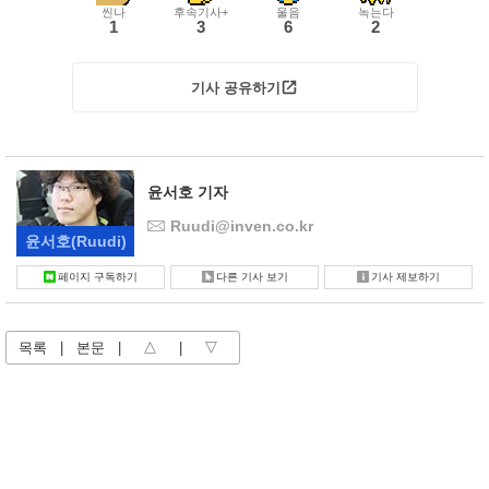
씬나
후속기사+
울음
녹는다
1
3
6
2
기사 공유하기
윤서호 기자
Ruudi@inven.co.kr
윤서호
(Ruudi)
페이지 구독하기
다른 기사 보기
기사 제보하기
목록
|
본문
|
△
|
▽