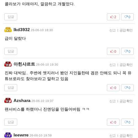
콜라보가 이래야지, 깔끔하고 개쩔었다.
답글
2
0
Ikd3932
26-06-10 18:30
신고
|
공감 확인
급이 달랐다
답글
0
0
아힌샤르트
26-06-10 19:30
신고
|
공감 확인
진짜 대박임.. 주변에 엣지러너 봤던 지인들한테 겜은 안해도 되니 꼭 유
튜브로라도 찾아보라고 말하고 있음
답글
0
0
Azshara
26-06-10 19:37
신고
|
공감 확인
팬서비스를 하랬더니 진엔딩을 만들어버림 ㅋㅋ
답글
0
0
Ieewrre
26-06-10 19:59
신고
|
공감 확인