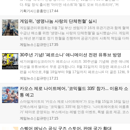
다. 6일 정식 출시된 '아이언 네스트'와 '필드 오브 미스트리아', '커
세어 코브'가 호평받고 있습니다. 한편, 7일 출시된 '마블 투혼'은
기획기사 |
윤홍만
|
17:44
태그 시스템에 대한 호불호가 갈리며 복합적 평가를 기록 중입니
다. 유비소프트의 '고스트리콘: 와일드랜드'는 7년 만의 대규모 업
게임위, '생명나눔 사랑의 단체헌혈' 실시
데이트 '라스트 라이츠'와 함께 95% 할인 중입니다....
게임물관리위원회는 8월 7일 부산 센텀지구 16개 유관기관과 함께 혈액
수급난 해소를 위한 '생명나눔 사랑의 단체헌혈'을 실시했습니다. 게임위
는 매년 분기별로 정기 헌혈을 진행하며 공공기관의 사회적 책임을 다하
고 있으며, 이번 행사에는 영화진흥위원회 등 14개 기관 임직원이 동참
게임뉴스 |
김규만
|
17:35
해 생명 나눔을 실천했습니다. 서태건 위원장은 이웃의 생명을 지키는
따뜻한 실천에 참여한 모든 임직원에게 감사의 뜻을 전하며 헌혈 문화
30주년 기념! '페르소나' 애니메이션 전편 유튜브 방영
확산에 앞장섰습니다....
세가퍼블리싱코리아가 페르소나 시리즈 30주년을 기념해 관련 애니메
이션을 유튜브에서 무료 공개합니다. 8월 31일까지 극장판 페르소나3 4
편을 시작으로, 8월 18일부터 9월 17일까지 페르소나4 더 골든 12화, 9
월 15일부터 10월 14일까지 페르소나5 시리즈가 순차 공개됩니다. 또한
게임뉴스 |
김규만
|
17:21
8월 16일까지 SNS를 통해 축하 메시지를 모집하며, 선정된 내용은 기념
영상 및 대형 전광판에 소개될 예정입니다....
카오스 제로 나이트메어, '코믹월드 335' 참가... 이용자 소
통 예고
스마일게이트의 ‘카오스 제로 나이트메어’가 오는 8월 15일과 16일 일산
킨텍스에서 열리는 ‘코믹월드 335’에 참가한다. ‘나이트메어호의 여름휴
가’ 테마로 운영되는 부스에서는 레벨 인증 이벤트, 특별 음료 제공, 코스
프레 모델 포토존 등 다채로운 행사가 진행된다. 유명 코스어 7인이 캐릭
게임뉴스 |
김규만
|
17:15
터로 변신해 이용자를 맞이하며, SNS 인증 시 추가 굿즈도 증정한다. 자
세한 정보는 공식 커뮤니티에서 확인 가능하다....
스퀘어 에닉스 공식 굿즈 스토어, 판매 국가 확대