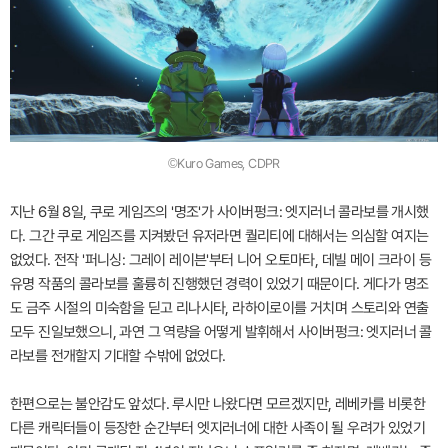
©Kuro Games, CDPR
지난 6월 8일, 쿠로 게임즈의 '명조'가 사이버펑크: 엣지러너 콜라보를 개시했
다. 그간 쿠로 게임즈를 지켜봤던 유저라면 퀄리티에 대해서는 의심할 여지는
없었다. 전작 '퍼니싱: 그레이 레이븐'부터 니어 오토마타, 데빌 메이 크라이 등
유명 작품의 콜라보를 훌륭히 진행했던 경력이 있었기 때문이다. 게다가 명조
도 금주 시절의 미숙함을 딛고 리나시타, 라하이로이를 거치며 스토리와 연출
모두 진일보했으니, 과연 그 역량을 어떻게 발휘해서 사이버펑크: 엣지러너 콜
라보를 전개할지 기대할 수밖에 없었다.
한편으로는 불안감도 앞섰다. 루시만 나왔다면 모르겠지만, 레베카를 비롯한
다른 캐릭터들이 등장한 순간부터 엣지러너에 대한 사족이 될 우려가 있었기