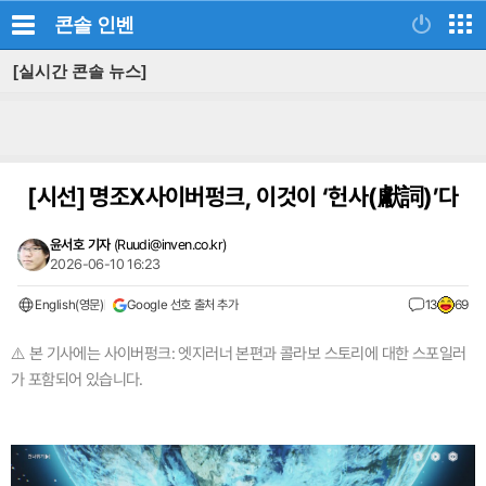
콘솔
인벤
[실시간 콘솔 뉴스]
[시선]
명조X사이버펑크, 이것이 ‘헌사(獻詞)’다
윤서호 기자
(
Ruudi@inven.co.kr
)
2026-06-10 16:23
English(영문)
Google 선호 출처 추가
13
69
⚠️ 본 기사에는 사이버펑크: 엣지러너 본편과 콜라보 스토리에 대한 스포일러
가 포함되어 있습니다.