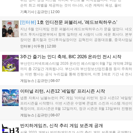
위한 상시 성장 시스템 '하이퍼 부스트'를 시작했습니다. 이는 단
순히 최고 레벨을 제공하는 것이 아니라, 시즌 캐릭터 육성, 올비
아 아카데미 수료, 아침의 나라 설화 진행 등 4단계 과정을 통해
기획기사 |
김규만
|
12:00
게임에 적응하며 공방합 750을 목표로 성장하는 구조입니다. 이
용자는 과제를 완수하며 동(V) 투발라 장비와 검은별 무기, 카라
[인터뷰]
1호 인디전문 퍼블리셔, '레드브릭하우스'
자드 장신구 등을 획득해 주요 콘텐츠에 진입할 수 있습니다....
지난 6월 인디게임 전문 퍼블리셔 레드브릭하우스가 문을 열었다. 네오
위즈 투자사업본부에서 함께 일하던 세 사람이 나와 세운 회사다. 본부
장이던 홍지철과 인디투자실장이던 김혁진이 공동대표를, 중국사업실
장이던 이민정이 이사를 맡았다. 출범 한 달여 만에 위메이드맥스의 전
인터뷰 |
이두현
|
12:00
략적 투자와 카카오벤처스 등 5개 벤처캐피털의 재무적 투자가 연달아
들어왔다. 서비스 중인...
3주간 즐기는 인디 축제, BIC 2026 온라인 전시 시작
부산인디커넥트페스티벌 2026 온라인 페스티벌이 8월 7일 개막해 28일
까지 총 22일간 개최됩니다. 부산시와 부산정보산업진흥원 등이 주최하
는 이번 행사는 공식 누리집을 통해 진행되며, 티켓 1매로 기간 내 전시
작을 제한 없이 체험할 수 있습니다. 일반 및 루키 부문 등 다양한 인디게
게임뉴스 |
김규만
|
08-07
임을 선보이며 개발자와의 소통 기능도 제공합니다. 장소 제약 없이 전
세계 누구나 참여 가능한 이번 행사는 역대 최대 규모로 열려 인디게임
이터널 리턴, 시즌12 '세일링' 프리시즌 시작
생태계 확장에 기여할 전망입니다....
넵튠 자회사 님블뉴런이 PC 게임 '이터널 리턴'의 정규 시즌12 '세일링'
프리시즌을 시작했다. 이번 시즌은 수영복 콘셉트 스킨과 시스템 개선이
특징이며, 프리시즌은 8월 12일까지, 정규 시즌은 8월 13일부터 진행된
다. 실험체 관찰일지 추가와 후반부 전략 강화를 위한 다중 크로노 스피
게임뉴스 |
김규만
|
08-07
어 도입 등 다양한 업데이트와 풍성한 이벤트가 마련되어 이용자들의 기
대를 모으고 있다....
반지하게임즈, 신작 추리 게임 보존계 공개
서울 2033 개발사 반지하게임즈가 신작 추리 게임 보존계를 공개했다.