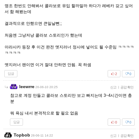
명조 한번도 안해봐서 콜라보로 유입 할까말까 하다가 레베카 갖고 싶어
서 함 해봤는데
결과적으로 안했으면 큰일날뻔;;
처음엔 그냥저냥 콜라보 스토리인가 했는데
아라사카 등장 후 이건 완전 엣지러너 정사에 넣어도 될 수준임 ㅋㅋㅋㅋ
ㅋㅋㅋㅋ
엣지러너 팬이면 이거 절대 안하면 안됨. 꼭 하셈
답글
2
0
Ieewrre
26-06-10 20:25
신고
|
공감 확인
참고로 계정 만들고 콜라보 스토리만 보고 빠지는데 3~4시간이면 충
분
뭐 욕심 내서 본격적으로 할 필요 없음
답글
0
0
Topbob
26-06-11 14:22
신고
|
공감 확인