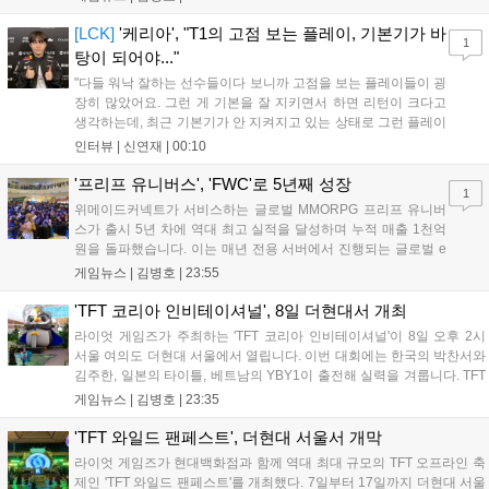
스타 게임즈는 한국 시각 28일 오전 4시 넷플릭스를 통해 장편 영
상 'Grand Theft Auto VI: An Extended Look'을 최초 공개할 계획
[LCK]
'케리아', "T1의 고점 보는 플레이, 기본기가 바
1
이다....
탕이 되어야..."
"다들 워낙 잘하는 선수들이다 보니까 고점을 보는 플레이들이 굉
장히 많았어요. 그런 게 기본을 잘 지키면서 하면 리턴이 크다고
생각하는데, 최근 기본기가 안 지켜지고 있는 상태로 그런 플레이
를 추구하다 보니까 팀적으로 안 좋은 사고가 계속 많이 났던 것
인터뷰 |
신연재
|
00:10
같습니다." T1은 6일 서울 종로구 치지직 롤파크에서 열린 '2026
LoL 챔피언스 코리아(LCK)'...
'프리프 유니버스', 'FWC'로 5년째 성장
1
위메이드커넥트가 서비스하는 글로벌 MMORPG 프리프 유니버
스가 출시 5년 차에 역대 최고 실적을 달성하며 누적 매출 1천억
원을 돌파했습니다. 이는 매년 전용 서버에서 진행되는 글로벌 e
스포츠 대회 FWC의 영향이 큽니다. FWC는 이용자가 동일한 조
게임뉴스 |
김병호
|
23:55
건에서 시즌을 함께 즐기는 구조로, 올해 4월 시작된 FWC 2026
은 전년 대비 매출과 이용자 지표가 대폭 상승하는 성과를 냈습니
'TFT 코리아 인비테이셔널', 8일 더현대서 개최
다. 오는 10월 필리핀 마닐라에서 총상금 11만 달러 규모의 제4회
라이엇 게임즈가 주최하는 'TFT 코리아 인비테이셔널'이 8일 오후 2시
FWC 그랜드 파이널이 개최될 예정이며, 위메이드커넥트는 이를
서울 여의도 더현대 서울에서 열립니다. 이번 대회에는 한국의 박찬서와
통해 커뮤니티 중심의 장기 성장 모델을 지속할 방침입니다....
김주한, 일본의 타이틀, 베트남의 YBY1이 출전해 실력을 겨룹니다. TFT
는 소속팀 없이 개인 자격으로 참가하는 독특한 대회 구조를 가지며, 누
게임뉴스 |
김병호
|
23:35
구나 참여 가능한 '소파에서 왕관까지'라는 철학을 실천하고 있습니다.
17일까지 이어지는 이번 행사는 신규 세트 체험과 공연 등 다양한 즐길
'TFT 와일드 팬페스트', 더현대 서울서 개막
거리를 제공하며, 이후 현대백화점 판교점에서도 행사가 이어질 예정입
라이엇 게임즈가 현대백화점과 함께 역대 최대 규모의 TFT 오프라인 축
니다. 연말에는 라스베이거스 오픈이 개최됩니다....
제인 'TFT 와일드 팬페스트'를 개최했다. 7일부터 17일까지 더현대 서울