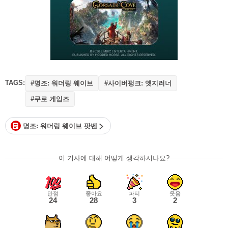
TAGS:
#명조: 워더링 웨이브
#사이버펑크: 엣지러너
#쿠로 게임즈
명조: 워더링 웨이브 팟벤
이 기사에 대해 어떻게 생각하시나요?
만점
좋아요
파티
웃음
24
28
3
2