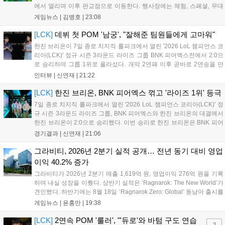
에서 열리며 이후 판교점으로 이동한다. 행사장에는 체험, 스페셜, 무대
존이 마련됐으며 8일 오후 2시 인비테이셔널, 15일 오후 2시 스트리머
게임뉴스 |
김병호
|
23:08
매치, 17일 오후 7시 30분 QWER 공연 등 다채로운 일정이 준비되어 있
다. 사전 예약은 조기 마감될 만큼 큰 인기를 끌고 있다....
[LCK]
데뷔 첫 POM '남궁', "잘해준 팀원들에게 고마워"
한진 브리온이 7일 종로 치지직 롤파크에서 열린 '2026 LoL 챔피언스 코
리아(LCK)' 정규 시즌 3라운드 라이즈 그룹 BNK 피어엑스전에서 2:0으
로 승리하며 그룹 1위로 올라섰다. 개막 2연패 이후 곧바로 2연승을 만
들어내면서 이어질 4라운드에 대한 기대감을 올렸다. 다음은 이날 데뷔
인터뷰 |
신연재
|
21:22
첫 POM을 수상한 '남궁' 남궁성훈의 POM 인터뷰 전문이다....
[LCK]
한진 브리온, BNK 피어엑스 꺾고 '라이즈 1위' 등극
7일 종로 치지직 롤파크에서 열린 '2026 LoL 챔피언스 코리아(LCK)' 정
규 시즌 3라운드 라이즈 그룹, BNK 피어엑스와 한진 브리온의 대결에서
한진 브리온이 2:0으로 승리했다. 이번 승리로 한진 브리온은 BNK 피어
엑스를 제치고 라이즈 그룹 1위로 올라섰다. 1세트, 한진 브리온이 '로머'
경기결과 |
신연재
|
21:06
조우진의 로크를 중심으로 게임을 유리하게 풀어갔다. '...
그라비티, 2026년 2분기 실적 공개… 전년 동기 대비 영업
이익 40.2% 증가
그라비티가 2026년 2분기 매출 1,619억 원, 영업이익 276억 원을 기록
하며 내실 성장을 이뤘다. 상반기 실적은 ‘Ragnarok: The New World’가
견인했다. 하반기에는 8월 18일 ‘Ragnarok Zero: Global’ 동남아 출시를
시작으로 9월 3일 ‘달려라 헤베레케 EX’, 9월 22일 ‘갈바테인’ 등 다양한
게임뉴스 |
윤홍만
|
19:38
신작을 선보인다. 4분기에는 ‘쟈레코 아케이드 콜렉션’과 ‘라이트 오디세
이’ 출시가 예정돼 있으며, 2027년에는 ‘Ragnarok 3’ 등 대작을 글로벌
[LCK]
2연속 POM '룰러', "'듀로'와 바텀 구도 연습
2