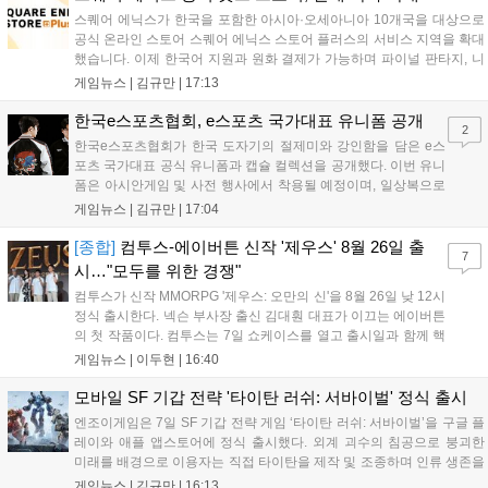
스퀘어 에닉스가 한국을 포함한 아시아·오세아니아 10개국을 대상으로
공식 온라인 스토어 스퀘어 에닉스 스토어 플러스의 서비스 지역을 확대
했습니다. 이제 한국어 지원과 원화 결제가 가능하며 파이널 판타지, 니
어 등 주요 게임의 피규어, 굿즈를 구매할 수 있습니다. 신상품이 순차적
게임뉴스 |
김규만
|
17:13
으로 추가될 예정이며 이용자는 사이트에서 국가를 한국으로 설정해 이
용 가능합니다....
한국e스포츠협회, e스포츠 국가대표 유니폼 공개
2
한국e스포츠협회가 한국 도자기의 절제미와 강인함을 담은 e스
포츠 국가대표 공식 유니폼과 캡슐 컬렉션을 공개했다. 이번 유니
폼은 아시안게임 및 사전 행사에서 착용될 예정이며, 일상복으로
구성된 컬렉션은 오는 8월 28일부터 골스튜디오 공식 홈페이지
게임뉴스 |
김규만
|
17:04
와 무신사, 오프라인 매장에서 판매된다. 다만 아시안게임 결선에
서는 대회 규정에 따라 별도의 유니폼을 착용할 계획이다....
[종합]
컴투스-에이버튼 신작 '제우스' 8월 26일 출
7
시…"모두를 위한 경쟁"
컴투스가 신작 MMORPG '제우스: 오만의 신'을 8월 26일 낮 12시
정식 출시한다. 넥슨 부사장 출신 김대훤 대표가 이끄는 에이버튼
의 첫 작품이다. 컴투스는 7일 쇼케이스를 열고 출시일과 함께 핵
심 콘텐츠, 유료화 정책, 운영 방향을 공개했다. 캐릭터명 선점은
게임뉴스 |
이두현
|
16:40
8월 13일 오후 8시 시작한다. '제우스: 오만의 신'은 최고신 제우스
의 오만으로 균열이...
모바일 SF 기갑 전략 '타이탄 러쉬: 서바이벌' 정식 출시
엔조이게임은 7일 SF 기갑 전략 게임 ‘타이탄 러쉬: 서바이벌’을 구글 플
레이와 애플 앱스토어에 정식 출시했다. 외계 괴수의 침공으로 붕괴한
미래를 배경으로 이용자는 직접 타이탄을 제작 및 조종하며 인류 생존을
위한 전투를 펼친다. 지휘관 모집, 피난처 운영, 연맹 협동 콘텐츠가 특징
게임뉴스 |
김규만
|
16:13