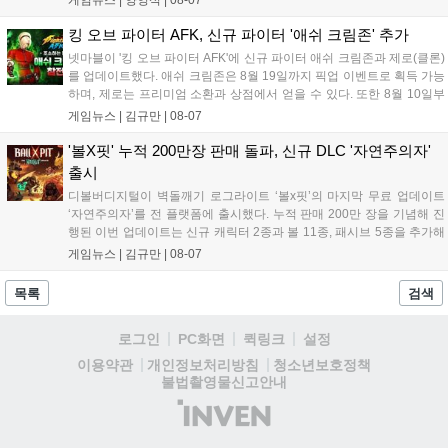
게임뉴스 |
양영석
|
08-07
다. 현재 25개 이상의 프로젝트에 도입된 이 서비스는 사후 대응
중심의 운영 방식을 사전 대비 체계로 전환하며 데이터 기반의 효
킹 오브 파이터 AFK, 신규 파이터 '애쉬 크림존' 추가
율적인 의사결정을 지원하고 있습니다....
넷마블이 '킹 오브 파이터 AFK'에 신규 파이터 애쉬 크림존과 제로(클론)
를 업데이트했다. 애쉬 크림존은 8월 19일까지 픽업 이벤트로 획득 가능
하며, 제로는 프리미엄 소환과 상점에서 얻을 수 있다. 또한 8월 10일부
터 14일까지 럭키 엘피 이벤트로 론을, 13일부터 26일까지 트로피칼 아
게임뉴스 |
김규만
|
08-07
일랜드 이벤트로 펫 블레이즈와 팝시를 선보일 예정이다. 이번 업데이트
로 전략적 전투의 재미가 더욱 강화될 것으로 기대된다....
'볼X핏' 누적 200만장 판매 돌파, 신규 DLC '자연주의자'
출시
디볼버디지털이 벽돌깨기 로그라이트 ‘볼x핏’의 마지막 무료 업데이트
‘자연주의자’를 전 플랫폼에 출시했다. 누적 판매 200만 장을 기념해 진
행된 이번 업데이트는 신규 캐릭터 2종과 볼 11종, 패시브 5종을 추가해
전략적 재미를 높였다. 게임은 PC와 콘솔, 모바일에서 한글판으로 즐길
게임뉴스 |
김규만
|
08-07
수 있으며, 개발사는 조만간 게임과 관련한 새로운 소식을 전할 예정이
라고 밝혀 향후 행보에 기대감을 모으고 있다. 상세 정보는 공식 홈페이
목록
검색
지에서 확인 가능하다....
로그인
PC화면
퀵링크
설정
청소년보호정책
이용약관
개인정보처리방침
불법촬영물신고안내
(주)
인