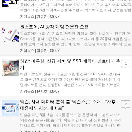
플레이어는 보존계 수사관이 되어 화재로 훼손된 문서 속 단어와 맥락을
복원하고 총 8건의 미제사건을 추적한다. 텍스트 기반 서사 강점을 살린
이번 게임은 정보 조합과 사건 재구성이 핵심이며, 현재 스팀 상점 페이
게임뉴스 |
김규만
|
08-07
지가 공개되었다. 반지하게임즈는 2027년 상반기 정식 출시를 목표로
개발에 박차를 가하고 있다....
원스토어, AI 창작 게임 전문관 오픈
원스토어가 7일 AI 기술로 제작된 게임을 모아 선보이는 전문관 ‘AI
Games’를 정식 오픈했다. 라그나로크 브레이커 등 20종의 게임을 별도
설치 없이 즉시 실행할 수 있으며, 향후 라인업을 확대할 계획이다. 오는
11일부터는 게임 실행 시 할인 쿠폰을 지급하는 오픈 기념 이벤트도 진
게임뉴스 |
김규만
|
08-07
행된다. 이번 서비스는 누구나 AI를 활용해 게임을 제작하고 유통할 수
있는 환경을 조성해 창작자와 이용자 모두에게 새로운 경험을 제공할 것
히간: 이루실, 신규 서버 및 SSR 캐릭터 벨로티아 추
1
으로 기대된다....
가
히간 이루실이 신규 서버 오픈과 함께 신규 SSR 캐릭터 및 대규
모 결투 콘텐츠를 추가하고 이용자 편의성을 크게 개선하는 신규
업데이트를 전격 진행한다. 넥슨은 자사가 서비스하는 서브컬처
게임 히간 이루실에 신규 서버 'world3'을 개설하고 신규 캐릭터
게임뉴스 |
윤서호
|
08-07
및 이벤트 스토리를 포함한 대규모 콘텐츠 업데이트를 적용했다.
이번 업데이트를 통해 어둠 속 서큐버스...
넥슨, 사내 데이터 분석 툴 '넥슨스탯' 소개... "사후
2
대응에서 사전 대비로"
넥슨은 지난 6일 넥슨 태그를 통해 게임 운영 데이터 분석 서비스
'넥슨스탯'을 공개했습니다. 이는 게임 내 이상 징후 발생 시 KPI
대시보드, 공지사항, 커뮤니티 반응 등 흩어진 정보를 하나의 타
임라인에 연결해 원인을 빠르게 파악하도록 돕는 관제 허브입니