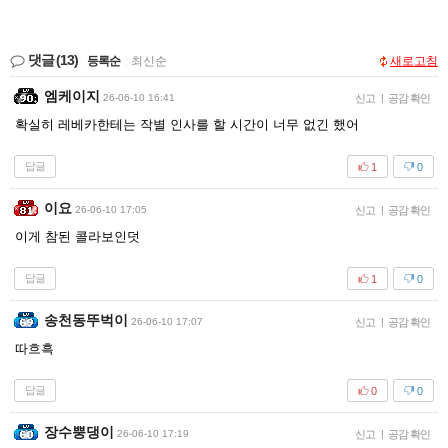
댓글
(13)
등록순
|
최신순
새로고침
엠케이지
26-06-10 16:41
신고
|
공감 확인
확실히 레베카한테는 작별 인사를 할 시간이 너무 없긴 했어
답글
1
0
이요
26-06-10 17:05
신고
|
공감 확인
이게 참된 콜라보인덧
답글
1
0
송천동뚜벅이
26-06-10 17:07
신고
|
공감 확인
따흐흑
답글
0
0
장수뿡댕이
26-06-10 17:19
신고
|
공감 확인