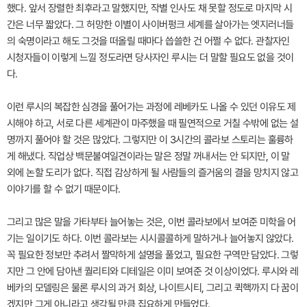
했다. 앞서 장렬한 최후라고 말했지만, 작별 인사도 채 못할 정도로 마지막 시
간은 너무 짧았다. 그 허망한 이별이 사이버펑크 세계를 살아가는 엣지러너들
의 숙명이라고 해도 그것을 떠올릴 때마다 씁쓸한 건 어쩔 수 없다. 관찰자인
시청자들이 이렇게 느낄 정도라면 당사자인 루시는 더 말할 필요도 없을 것이
다.
이런 루시의 복잡한 심경을 풀어가는 과정에 레베카도 나올 수 있던 이유도 제
시해야 하고, 서로 다른 세계관이 마주했을 때 필연적으로 거칠 수밖에 없는 설
명까지 풀어야 할 것은 많았다. 그렇지만 이 3시간의 콜라보 스토리는 훌륭하
게 해냈다. 직업상 백문불여일견이라는 말은 정말 꺼내서는 안 되지만, 이 말
외에 논할 도리가 없다. 직접 감상하게 될 사람들의 즐거움의 결을 망치지 않고
이야기를 할 수 없기 때문이다.
그리고 많은 말을 가타부타 늘어놓는 것은, 이번 콜라보에서 보여준 미학을 어
기는 일이기도 하다. 이번 콜라보는 시시콜콜하게 말하거나 늘어놓지 않았다.
꼭 필요한 정보만 추려서 짤막하게 설명을 풀었고, 필요한 구역만 담았다. 그렇
지만 그 안에 담아낸 퀄리티와 디테일은 이미 보여준 것 이상이었다. 루시와 레
베카의 모델링은 물론 루시의 과거 회상, 나이트시티, 그리고 퀵핵까지 다 꿈이
겠지만 그게 아니라고 생각될 만큼 집요하게 만들었다.