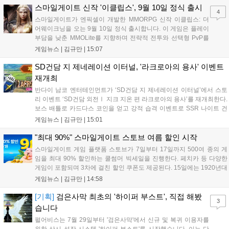
오프라인 연계 프로그램을 순차적으로 선보이며 e스포츠 생태계 확장에
스마일게이트 신작 '이클립스', 9월 10일 정식 출시
4
나설 계획이다....
스마일게이트가 엔픽셀이 개발한 MMORPG 신작 이클립스: 더
어웨이크닝을 오는 9월 10일 정식 출시합니다. 이 게임은 플레이
부담을 낮춘 MMOLite를 지향하며 전략적 전투와 선택형 PvP를
특징으로 합니다. 현재 공식 홈페이지와 앱 마켓에서 사전등록을
게임뉴스 |
김규만
|
15:07
진행 중이며 참여자에게는 초월 소환권 등 다양한 보상을 제공합
니다. 또한 카카오톡 채널 추가 시 주차별 스페셜 쿠폰과 한정 스
SD건담 지 제네레이션 이터널, '라크로아의 용사' 이벤트
킨, 경품 이벤트 등 풍성한 혜택을 마련해 이용자들의 기대를 모
재개최
으고 있습니다....
반다이 남코 엔터테인먼트가 ‘SD건담 지 제네레이션 이터널’에서 스토
리 이벤트 ‘SD건담 외전Ⅰ 지크 지온 편 라크로아의 용사’를 재개최한다.
보스 배틀로 카드다스 코인을 얻고 강적 습격 이벤트로 SSR 나이트 건
담을 획득할 수 있다. 로그인 보너스로 최대 다이아 3,000개를 지급하며,
게임뉴스 |
김규만
|
15:01
8월 31일까지 실물대 유니콘 건담 입상 피날레를 기념해 SSR 유닛을 전
원 증정한다. 또한 9월 30일까지 공식 유튜브에서 특별 프로그램을 시청
"최대 90%" 스마일게이트 스토브 여름 할인 시작
할 수 있다....
스마일게이트 게임 플랫폼 스토브가 7일부터 17일까지 500여 종의 게
임을 최대 90% 할인하는 쿨썸머 빅세일을 진행한다. 페치카 등 다양한
게임이 포함되며 3차에 걸친 할인 쿠폰도 제공된다. 15일에는 1920년대
경성 배경의 신작 그날의 신문이 출시되며, 15일부터 17일까지는 국내
게임뉴스 |
김규만
|
14:58
개발사 게임을 위한 시크릿 쿠폰도 추가 발행될 예정이다. 자세한 내용
은 공식 페이지에서 확인 가능하다....
[기획]
검은사막 최초의 '하이퍼 부스트', 직접 해봤
3
습니다
펄어비스는 7월 29일부터 '검은사막'에서 신규 및 복귀 이용자를