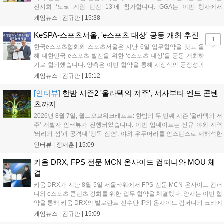
전시회 ‘도쿄 게임 던전 13’에 참가합니다. GGA는 이번 행사에서
‘JALECO ARCADE COLLECTION’ 시리즈의 미공개 작품 12종을 최초
게임뉴스 |
김규만
|
15:38
공개하며, ‘다함께 쿠키요미. 월드 한국 Ver.’ 등 다양한 인디 게임을 선보
입니다. 시연 참여 관람객에게는 선착순으로 특별 굿즈를 증정하며, 인
KeSPA-스포츠서울, 'e스포츠 대상' 공동 개최 추진
1
디 게임 생태계 활성화와 신규 타이틀 반응 확인을 목표로 합니다....
한국e스포츠협회와 스포츠서울은 지난 6일 업무협약을 맺고 올
해 대한민국 e스포츠 발전을 위한 ‘e스포츠 대상’을 공동 개최하
기로 합의했습니다. 양측은 이번 협약을 통해 시상식의 공정성과
전문성을 강화하고 MZ세대를 겨냥한 미디어 영향력을 확대해 e
게임뉴스 |
김규만
|
15:12
스포츠 전 종목을 아우르는 대표 연례 행사로 육성할 계획입니다.
김영만 회장은 10년 만에 재추진되는 이번 시상식이 e스포츠의
[인터뷰]
한밤 시즌2 '울라텍의 저주', 서사부터 엔드 콘텐
성과와 가치를 널리 알리는 권위 있는 행사가 되도록 노력하겠다
츠까지
고 밝혔습니다....
2026년 8월 7일, 월드오브워크래프트: 한밤의 두 번째 시즌 '울라텍의 저
주' 개발자 인터뷰가 진행되었습니다. 이번 업데이트는 신규 야외 지역
'똬리의 섬'과 공격대 '맹독 심연', 야외 우두머리를 인스턴스로 재해석한
'소굴'을 포함합니다. 개발진은 하우징 시스템 개선 및 신화+ 던전 로테이
인터뷰 |
정재훈
|
15:09
션, 공격대 보상 강화 등을 예고하며, 한국 팬들의 열정적인 성원에 감사
를 표했습니다....
키움 DRX, FPS 전문 MCN 온사이드 컴퍼니와 MOU 체
결
키움 DRX가 지난 8월 5일 서울타워에서 FPS 전문 MCN 온사이드 컴퍼
니와 e스포츠 콘텐츠 강화를 위한 업무 협약을 체결했다. 양사는 이번 협
약을 통해 키움 DRX의 발로란트 선수단 IP와 온사이드 컴퍼니의 크리에
이터 네트워크를 결합하여 정규 및 특별 콘텐츠를 공동 기획한다. 또한
게임뉴스 |
김규만
|
15:09
디지털 콘텐츠 제작을 넘어 팬들이 직접 참여하는 오프라인 행사 등 온·