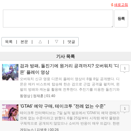
새로고침
등록
목록
|
본문
|
△
|
▽
|
댓글
기사 목록
검과 방패, 돌진기에 원거리 공격까지? 오버워치 '디
1
몬' 플레이 영상
오버워치 신규 영웅 디몬의 플레이 영상이 8월 8일 공개됐다. 디
몬은 메카 비스트에 탑승해 한손 검으로 근접 공격을 펼치며, 왼
팔의 방패와 캐논을 활용해 전투한다. 추진기를 이용한 돌진기와
참격 형태의 궁극기를 보유했고, 메카 파괴 시 맨몸으로 기관총을
동영상 |
정재훈
|
01:40
사용하는 특징이 있다. 디몬은 오는 8월 12일 시작되는 시즌4 부
산의 영웅들 업데이트를 통해 정식 출시될 예정이다....
'GTA6' 예약 구매, 테이크투 "전례 없는 수준"
1
테이크투 인터랙티브는 7일 실적 발표에서 'GTA6'의 예약 판매가
전례 없는 수준이라고 밝혔다. 6월 25일부터 시작된 예약 물량은
구체적으로 공개되지 않았으나 소비자 반응이 매우 뜨겁다. 한편
11월 19일 PS5와 Xbox 시리즈 X|S로 정식 출시될 예정이며, 록
게임뉴스 |
김병호
|
00:26