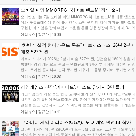
이며 출시를 기념해 접속 시 영웅 경험치와 다이아몬드 등 다양한 성장
지원 보상을 제공한다. 상세 내용은 공식 커뮤니티에서 확인 가능하다....
모바일 파밍 MMORPG, '히어로 랜드M' 정식 출시
오리엔조이는 7일 모바일 파밍 MMORPG 히어로 랜드M을 애플 앱스토
어와 구글플레이에 정식 출시했다. 스팀 원작의 핵심 재미를 모바일로
구현한 이 게임은 장비 수집과 조합을 통한 영웅 성장이 특징이며, 3개의
무기 스킬을 활용한 전략적 전투와 길드전 등 다양한 콘텐츠를 제공한
게임뉴스 |
김규만
|
16:06
다. 정식 출시를 기념해 사전예약자 50만 명 달성 보상을 포함한 다양한
혜택을 지급하며, 상세 내용은 공식 라운지에서 확인할 수 있다. 이용자
"하반기 실적 턴어라운드 목표" 데브시스터즈, 26년 2분기
는 게임 접속 및 주요 콘텐츠 플레이를 통해 성장을 지원받을 수 있다....
매출 527억 원
데브시스터즈가 2026년 2분기 매출 527억 원, 영업손실 160억 원을 기
록했다. 경영 쇄신으로 손실은 완화됐으며 3분기부터 재무 개선이 전망
된다. 쿠키런 클래식과 신작 쿠키런 키우기가 흥행 중이며, 쿠키런 키우
기는 13일 첫 업데이트를 시작으로 2주 간격의 콘텐츠를 제공한다. 또한
게임뉴스 |
김규만
|
16:03
9월 미국 로블록스 개발자 컨퍼런스에 참여해 IP 생태계를 확장할 계획
이다. 회사는 비용 효율화와 신작 흥행을 통해 하반기 실적 턴어라운드
라인게임즈 신작 '콰이어트', 테스트 참가자 3만 돌파
를 이끌 방침이다....
라인게임즈가 개발 중인 협동 코미디 호러 신작 QUIET가 지난 3일부터
시작된 스팀 플레이 테스트에서 3일 만에 참가자 3만 명을 돌파하며 큰
관심을 받고 있습니다. 오리 외계인이 보스를 피해 탈출하는 이 게임은
최대 4인 협동을 지원하며, 소음 관리와 물리 법칙을 활용한 전략적 플레
게임뉴스 |
김규만
|
15:41
이가 핵심입니다. 라인게임즈는 수집된 이용자 피드백을 반영해 게임성
을 개선 중이며, 상세 정보는 스팀 페이지에서 확인 가능합니다....
그라비티 게임 어라이즈(GGA), '도쿄 게임 던전13' 참가
그라비티 게임 어라이즈(GGA)가 오는 8월 8일 오전 11시부터 오후 5시
까지 일본 도쿄도립 산업무역센터 하마마쓰초관에서 열리는 인디 게임