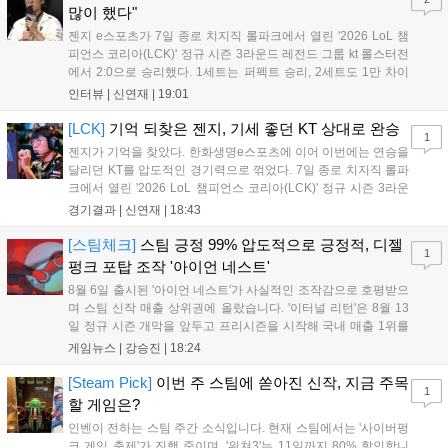
출시할 계획이다. 그라비티는 조인트벤처 설립과 라그나로크 에코 시스
많이 했다"
템 구축을 통해 신성장 동력을 확보할 방침이다....
젠지 e스포츠가 7일 종로 치지직 롤파크에서 열린 '2026 LoL 챔
피언스 코리아(LCK)' 정규 시즌 3라운드 레전드 그룹 kt 롤스터전
에서 2:0으로 승리했다. 1세트는 퍼펙트 승리, 2세트도 1만 차이
를 벌리며 25분 만에 승리하면서 말 그대로 압도적인 경기력을 선
인터뷰 |
신연재
|
19:01
보였다. '룰러' 박재혁은 1세트 코그모, 2세트 이즈리얼로 맹활약
하며 POM에 선정됐...
[LCK]
기억 되찾은 젠지, 기세 좋던 KT 상대로 완승
1
젠지가 기억을 찾았다. 한화생명e스포츠에 이어 이번에는 연승을
달리던 KT를 압도적인 경기력으로 꺾었다. 7일 종로 치지직 롤파
크에서 열린 '2026 LoL 챔피언스 코리아(LCK)' 정규 시즌 3라운
드 레전드 그룹, kt 롤스터와 젠지 e스포츠의 대결에서 젠지가 압
경기결과 |
신연재
|
18:43
승을 거뒀다. 개막주까지만 해도 급격하게 흔들리던 젠지였지만,
기억을 되찾기라도 한 듯 1,...
[스팀체크]
스팀 긍정 99% 압도적으로 긍정적, 디젤
1
펑크 포탑 조작 '아이언 네스트'
8월 6일 출시된 '아이언 네스트'가 사실적인 조작감으로 호평받으
며 스팀 신작 매출 상위권에 올랐습니다. '이터널 리턴'은 8월 13
일 정규 시즌 개막을 앞두고 프리시즌을 시작해 국내 매출 1위를
기록했습니다. 25주년을 맞은 '고스트 리콘' 시리즈는 8월 6일 쇼
게임뉴스 |
강승진
|
18:24
케이스와 함께 대규모 할인을 진행하며 순위가 급상승했고, 신작
'마블 투혼: 파이팅 소울즈'와 레트로 수리 시뮬레이션 '리스토
[Steam Pick]
이번 주 스팀에 쏟아진 신작, 지금 주목
1
리'도 스팀에 정식 출시되었습니다....
할 게임은?
인벤이 전하는 스팀 주간 소식입니다. 현재 스팀에서는 '사이버펑
크 게임 축제'가 진행 중이며, '위쳐3'는 11일까지 80% 할인합니