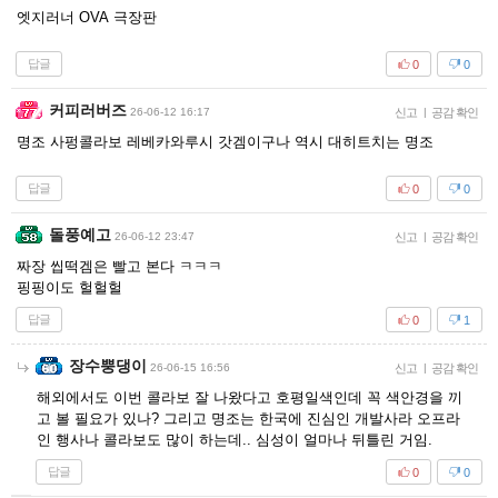
엣지러너 OVA 극장판
답글
0
0
커피러버즈
26-06-12 16:17
신고
|
공감 확인
명조 사펑콜라보 레베카와루시 갓겜이구나 역시 대히트치는 명조
답글
0
0
돌풍예고
26-06-12 23:47
신고
|
공감 확인
짜장 씹떡겜은 빨고 본다 ㅋㅋㅋ
핑핑이도 헐헐헐
답글
0
1
장수뿡댕이
26-06-15 16:56
신고
|
공감 확인
해외에서도 이번 콜라보 잘 나왔다고 호평일색인데 꼭 색안경을 끼
고 볼 필요가 있나? 그리고 명조는 한국에 진심인 개발사라 오프라
인 행사나 콜라보도 많이 하는데.. 심성이 얼마나 뒤틀린 거임.
답글
0
0